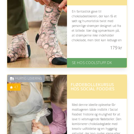
En fantastisk gave til
chokoladeelskeren, der kan få et
sødt og humoristisk twist med
personlige strømper designet ud fra
et billede. Vær dog opmærksom på,
at strømperne ikke indeholder
chokolade, men blot kan ledsage en
lækker chokoladegave.
179
kr
På lager
Levering: Standard leveringstid
SE HOS COOLSTUFF.DK
er 1-3 hverdage.
Fremragende Trustpilot rating
på 4.5 ud af 5
HURTIG LEVERING
FLØDEBOLLEKURSUS
4.7
HOS SOCIAL FOODIES
Med denne ideelle oplevelse får
modtageren både indblik i Social
Foodies’ historie og mulighed for at
lave ti velsmagende flødeboller. Den
kombinerer chokoladeglæde med
kreativ udfoldelse og en hyggelig
aktivitet, der kan nydes alene eller