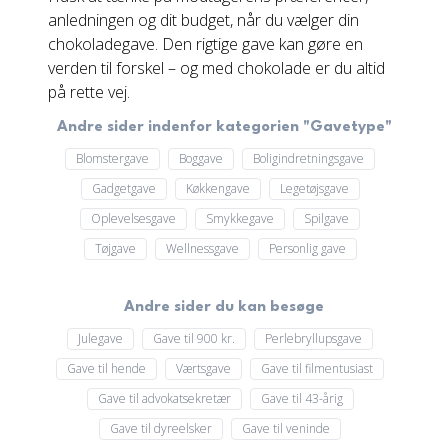
anledningen og dit budget, når du vælger din
chokoladegave. Den rigtige gave kan gøre en
verden til forskel – og med chokolade er du altid
på rette vej.
Andre sider indenfor kategorien "Gavetype"
Blomstergave
Boggave
Boligindretningsgave
Gadgetgave
Køkkengave
Legetøjsgave
Oplevelsesgave
Smykkegave
Spilgave
Tøjgave
Wellnessgave
Personlig gave
Andre sider du kan besøge
Julegave
Gave til 900 kr.
Perlebryllupsgave
Gave til hende
Værtsgave
Gave til filmentusiast
Gave til advokatsekretær
Gave til 43-årig
Gave til dyreelsker
Gave til veninde