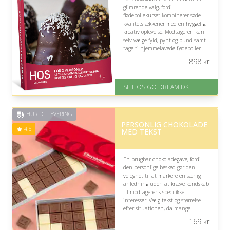
glimrende valg, fordi
flødebollekurset kombinerer søde
kvalitetslækkerier med en hyggelig,
kreativ oplevelse. Modtageren kan
selv vælge fyld, pynt og bund samt
tage ti hjemmelavede flødeboller
med hjem, selvom kursets praktiske
898
kr
format kræver deltagelse.
På lager
SE HOS GO DREAM DK
Levering: E-gavekort kan leveres
inden for 1 time
HURTIG LEVERING
PERSONLIG CHOKOLADE
4.5
MED TEKST
En brugbar chokoladegave, fordi
den personlige besked gør den
velegnet til at markere en særlig
anledning uden at kræve kendskab
til modtagerens specifikke
interesser. Vælg tekst og størrelse
efter situationen, da mange
bogstaver eller en lang besked kan
169
kr
gøre gaven mindre enkel at nyde.