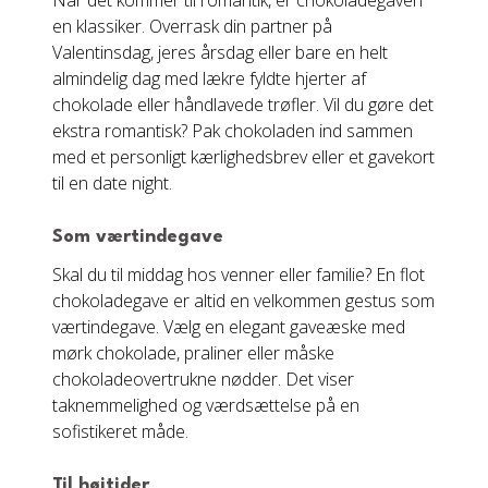
Når det kommer til romantik, er chokoladegaven
en klassiker. Overrask din partner på
Valentinsdag, jeres årsdag eller bare en helt
almindelig dag med lækre fyldte hjerter af
chokolade eller håndlavede trøfler. Vil du gøre det
ekstra romantisk? Pak chokoladen ind sammen
med et personligt kærlighedsbrev eller et gavekort
til en date night.
Som værtindegave
Skal du til middag hos venner eller familie? En flot
chokoladegave er altid en velkommen gestus som
værtindegave. Vælg en elegant gaveæske med
mørk chokolade, praliner eller måske
chokoladeovertrukne nødder. Det viser
taknemmelighed og værdsættelse på en
sofistikeret måde.
Til højtider