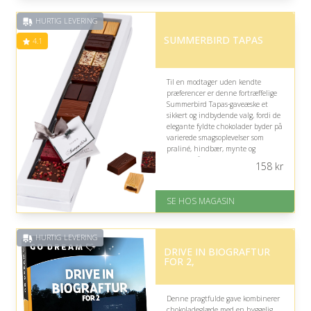
Fremragende Trustpilot rating
på 4.5 ud af 5
HURTIG LEVERING
SUMMERBIRD TAPAS
4.1
Til en modtager uden kendte
præferencer er denne fortræffelige
Summerbird Tapas-gaveæske et
sikkert og indbydende valg, fordi de
elegante fyldte chokolader byder på
varierede smagsoplevelser som
praliné, hindbær, mynte og
passion, så der er mulighed for at
158
kr
finde en favorit.
På lager
SE HOS MAGASIN
Levering: 1-3 dage
God Trustpilot rating på 4.1 ud
af 5
HURTIG LEVERING
DRIVE IN BIOGRAFTUR
FOR 2,
Denne pragtfulde gave kombinerer
chokoladeglæde med en hyggelig