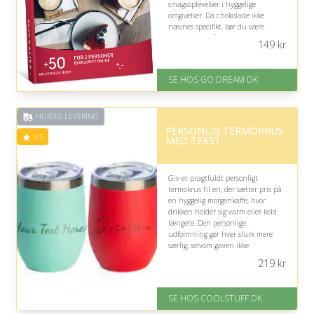
smagsoplevelser i hyggelige
omgivelser. Da chokolade ikke
nævnes specifikt, bør du være
opmærksom på, at kagen ikke
149
kr
nødvendigvis indeholder chokolade.
På lager
SE HOS GO DREAM DK
Levering: E-gavekort kan leveres
inden for 1 time
HURTIG LEVERING
PERSONLIG TERMOKRUS
4.5
MED TEKST
Giv et pragtfuldt personligt
termokrus til en, der sætter pris på
en hyggelig morgenkaffe, hvor
drikken holder sig varm eller kold
længere. Den personlige
udformning gør hver slurk mere
særlig, selvom gaven ikke
indeholder den ønskede chokolade.
219
kr
På lager
Levering: Standard leveringstid
SE HOS COOLSTUFF.DK
er 1-3 hverdage.