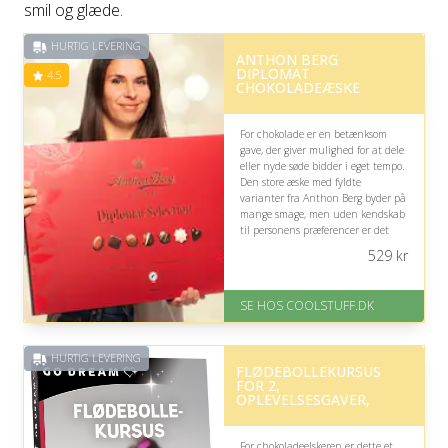
smil og glæde.
HURTIG LEVERING
ANTHON BERG
DIPLOMAT
4.5
CHOKOLADEÆSKE
For chokolade er en betænksom
gave, der giver mulighed for at dele
eller nyde søde bidder i eget tempo.
Den store æske med fyldte
varianter fra Anthon Berg byder på
mange smage, men uden kendskab
til personens præferencer er det
usikkert, om alle falder i smag.
529
kr
På lager
Levering: Standard leveringstid
SE HOS COOLSTUFF.DK
er 1-3 hverdage.
Gratis fragt
Fremragende Trustpilot rating
HURTIG LEVERING
på 4.5 ud af 5
FLØDEBOLLEKURSUS
FOR 2,
OPLEVELSESGAVER,
For chokoladeelskeren er dette et