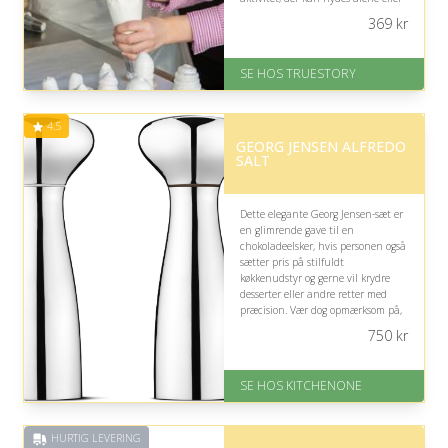
sammen med andre.
369
kr
På lager
Levering: 1-2 dages levering.
SE HOS TRUESTORY
Eller lav digitalt gavekort med det
samme
Fremragende Trustpilot rating
4.5
på 4.7 ud af 5
GEORG JENSEN ALFREDO
SALT
Dette elegante Georg Jensen-sæt er
en glimrende gave til en
chokoladeelsker, hvis personen også
sætter pris på stilfuldt
køkkenudstyr og gerne vil krydre
desserter eller andre retter med
præcision. Vær dog opmærksom på,
at gaven ikke er chokolade i sig selv.
750
kr
Fremragende Trustpilot rating
på 4.5 ud af 5
SE HOS KITCHENONE
HURTIG LEVERING