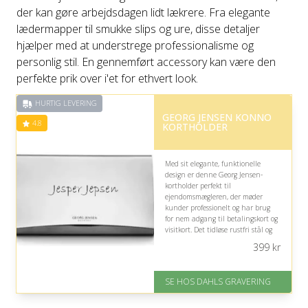
der kan gøre arbejdsdagen lidt lækrere. Fra elegante
lædermapper til smukke slips og ure, disse detaljer
hjælper med at understrege professionalisme og
personlig stil. En gennemført accessory kan være den
perfekte prik over i'et for ethvert look.
HURTIG LEVERING
GEORG JENSEN KONNO
4.8
KORTHOLDER
Med sit elegante, funktionelle
design er denne Georg Jensen-
kortholder perfekt til
ejendomsmægleren, der møder
kunder professionelt og har brug
for nem adgang til betalingskort og
visitkort. Det tidløse rustfri stål og
muligheden for personlig gravering
399
kr
tilfører et eksklusivt, personligt
præg.
SE HOS DAHLS GRAVERING
På lager
Levering: 2-3 dage