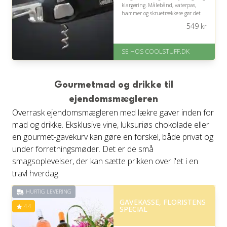
klargøring. Målebånd, vaterpas,
hammer og skruetrækkere gør det
nemt at håndtere uforudsete
549
kr
detaljer uden at slæbe på en stor
værktøjskasse.
SE HOS COOLSTUFF.DK
På lager
Levering: Standard leveringstid
er 1-3 hverdage.
Gratis fragt
Gourmetmad og drikke til
Fremragende Trustpilot rating
på 4.5 ud af 5
ejendomsmægleren
Overrask ejendomsmægleren med lækre gaver inden for
mad og drikke. Eksklusive vine, luksuriøs chokolade eller
en gourmet-gavekurv kan gøre en forskel, både privat og
under forretningsmøder. Det er de små
smagsoplevelser, der kan sætte prikken over i'et i en
travl hverdag.
HURTIG LEVERING
GAVEKASSE, FLORISTENS
4.4
SPECIAL