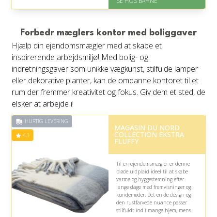
SE HOS BAHNE
På lager
Levering: 1-3 hverdage
Gratis fragt
Fremragende Trustpilot rating
Forbedr mæglers kontor med boliggaver
på 4.3 ud af 5
Hjælp din ejendomsmægler med at skabe et
inspirerende arbejdsmiljø! Med bolig- og
indretningsgaver som unikke vægkunst, stilfulde lamper
eller dekorative planter, kan de omdanne kontoret til et
rum der fremmer kreativitet og fokus. Giv dem et sted, de
elsker at arbejde i!
HURTIG LEVERING
MAGASIN DU NORD
COLLECTION EKSTRA
4.1
FLUFFY
Til en ejendomsmægler er denne
bløde uldplaid ideel til at skabe
varme og hyggestemning efter
lange dage med fremvisninger og
kundemøder. Det enkle design og
den rustfarvede nuance passer
stilfuldt ind i mange hjem, mens