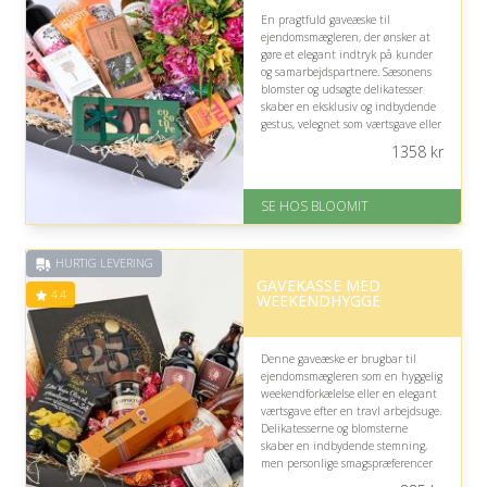
En pragtfuld gaveæske til
ejendomsmægleren, der ønsker at
gøre et elegant indtryk på kunder
og samarbejdspartnere. Sæsonens
blomster og udsøgte delikatesser
skaber en eksklusiv og indbydende
gestus, velegnet som værtsgave eller
til at fejre en vellykket bolighandel.
1358
kr
På lager
Levering: samme dag eller efter
SE HOS BLOOMIT
aftale
Fremragende Trustpilot rating
på 4.4 ud af 5
HURTIG LEVERING
GAVEKASSE MED
4.4
WEEKENDHYGGE
Denne gaveæske er brugbar til
ejendomsmægleren som en hyggelig
weekendforkælelse eller en elegant
værtsgave efter en travl arbejdsuge.
Delikatesserne og blomsterne
skaber en indbydende stemning,
men personlige smagspræferencer
kan gøre indholdet mindre oplagt.