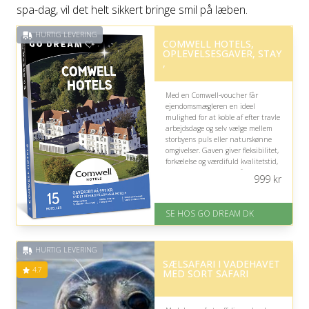
spa-dag, vil det helt sikkert bringe smil på læben.
HURTIG LEVERING
COMWELL HOTELS,
OPLEVELSESGAVER, STAY
,
Med en Comwell-voucher får
ejendomsmægleren en ideel
mulighed for at koble af efter travle
arbejdsdage og selv vælge mellem
storbyens puls eller naturskønne
omgivelser. Gaven giver fleksibilitet,
forkælelse og værdifuld kvalitetstid,
men vær opmærksom på, at spa-
999
kr
behandlinger ikke er inkluderet.
På lager
SE HOS GO DREAM DK
Levering: E-gavekort kan leveres
inden for 1 time
HURTIG LEVERING
SÆLSAFARI I VADEHAVET
4.7
MED SORT SAFARI