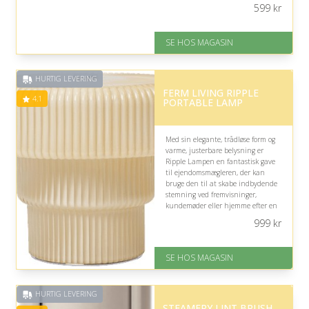
størrelsen gør den praktisk til
599
kr
afslapning på sofaen.
På lager
SE HOS MAGASIN
Levering: 1-3 dage
God Trustpilot rating på 4.1 ud
af 5
HURTIG LEVERING
FERM LIVING RIPPLE
4.1
PORTABLE LAMP
Med sin elegante, trådløse form og
varme, justerbare belysning er
Ripple Lampen en fantastisk gave
til ejendomsmægleren, der kan
bruge den til at skabe indbydende
stemning ved fremvisninger,
kundemøder eller hjemme efter en
travl arbejdsdag. Det kompakte
999
kr
design passer diskret ind overalt.
På lager
SE HOS MAGASIN
Levering: 1-3 dage
God Trustpilot rating på 4.1 ud
af 5
HURTIG LEVERING
STEAMERY LINT BRUSH