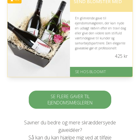
SEND BLOMSTER MED
En glimrende gave til
ejendomsmægleren, der kan nyde
en udsøgt rødvin efter en travl dag
eller give den videre som stilfuld
værtindegave til kunder og
samarbejdspartnere. Den elegante
gaveæske gør et professionelt
indtryk, men vinens stil bør
425
kr
naturligvis passe til modtagerens
smag.
SE HOS BLOOMIT
På lager
Levering: samme dag eller efter
aftale
Fremragende Trustpilot rating
på 4.4 ud af 5
SE FLERE GAVER TIL
EJENDOMSMÆGLEREN
Savner du bedre og mere skræddersyede
gaveidéer?
Så kan du kan hjælpe mig ved at tilføje