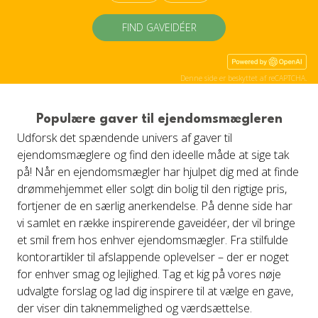
FIND GAVEIDÉER
Denne side er beskyttet af reCAPTCHA.
Populære gaver til ejendomsmægleren
Udforsk det spændende univers af gaver til
ejendomsmæglere og find den ideelle måde at sige tak
på! Når en ejendomsmægler har hjulpet dig med at finde
drømmehjemmet eller solgt din bolig til den rigtige pris,
fortjener de en særlig anerkendelse. På denne side har
vi samlet en række inspirerende gaveidéer, der vil bringe
et smil frem hos enhver ejendomsmægler. Fra stilfulde
kontorartikler til afslappende oplevelser – der er noget
for enhver smag og lejlighed. Tag et kig på vores nøje
udvalgte forslag og lad dig inspirere til at vælge en gave,
der viser din taknemmelighed og værdsættelse.