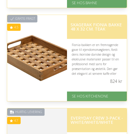
SE HOS BAHNE
Levering: 1-3 hverdage
Gratis fragt
Fremragende Trustpilot rating
GRATIS FRAGT
på 4.3 ud af 5
SKAGERAK FIONIA BAKKE
4.5
48 X 32 CM. TEAK
Fionia-bakken er en fremragende
gave til ejendomsmægleren, fordi
dens ikoniske danske design og
eksklusive materialer passer til en
professionel med sans for
præsentation og æstetik. Den gør
det elegant at servere kaffe eller
drinks ved kundemøder og sociale
824
kr
sammenkomster.
På lager
SE HOS KITCHENONE
Levering: 1-5 hverdage
Gratis fragt
Fremragende Trustpilot rating
HURTIG LEVERING
på 4.5 ud af 5
EVERYDAY CREW 3-PACK -
4.7
WHITE/WHITE/WHITE