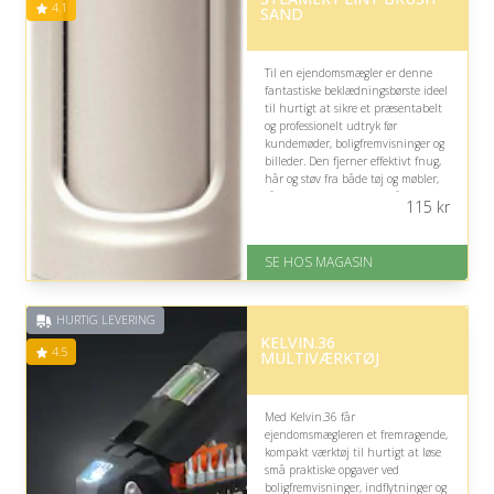
4.1
SAND
Til en ejendomsmægler er denne
fantastiske beklædningsbørste ideel
til hurtigt at sikre et præsentabelt
og professionelt udtryk før
kundemøder, boligfremvisninger og
billeder. Den fjerner effektivt fnug,
hår og støv fra både tøj og møbler,
så detaljerne altid fremstår skarpe.
115
kr
På lager
Levering: 1-3 dage
SE HOS MAGASIN
God Trustpilot rating på 4.1 ud
af 5
HURTIG LEVERING
KELVIN.36
4.5
MULTIVÆRKTØJ
Med Kelvin.36 får
ejendomsmægleren et fremragende,
kompakt værktøj til hurtigt at løse
små praktiske opgaver ved
boligfremvisninger, indflytninger og