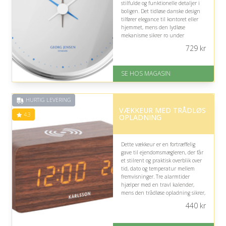
stilfulde og funktionelle detaljer i
boligen. Det tidløse danske design
tilfører elegance til kontoret eller
hjemmet, mens den lydløse
mekanisme sikrer ro under
kundesamtaler,
729
kr
fremvisningsforberedelser og
koncentreret arbejde.
SE HOS MAGASIN
På lager
Levering: 1-3 dage
God Trustpilot rating på 4.1 ud
HURTIG LEVERING
af 5
VÆKKEUR MED TRÅDLØS
4.3
OPLADNING
Dette vækkeur er en fortræffelig
gave til ejendomsmægleren, der får
et stilrent og praktisk overblik over
tid, dato og temperatur mellem
fremvisninger. Tre alarmtider
hjælper med en travl kalender,
mens den trådløse opladning sikrer,
at telefonen er klar til
440
kr
kundekontakt.
På lager