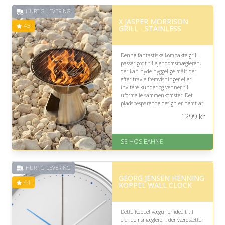
HURTIG LEVERING
X JASPER MORRISON
4.3
GRILL - STAINLESS
Denne fantastiske kompakte grill
passer godt til ejendomsmægleren,
der kan nyde hyggelige måltider
efter travle fremvisninger eller
invitere kunder og venner til
uformelle sammenkomster. Det
pladsbesparende design er nemt at
transportere mellem bolig, terrasse
1299
kr
og have, mens det tidløse
ståludtryk matcher enhver bolig.
SE HOS BAHNE
På lager
Levering: 1-3 hverdage
Gratis fragt
HURTIG LEVERING
Fremragende Trustpilot rating
GEORG JENSEN HENNING
på 4.3 ud af 5
4.1
KOPPEL WALL CLOCK
Dette Koppel vægur er ideelt til
ejendomsmægleren, der værdsætter