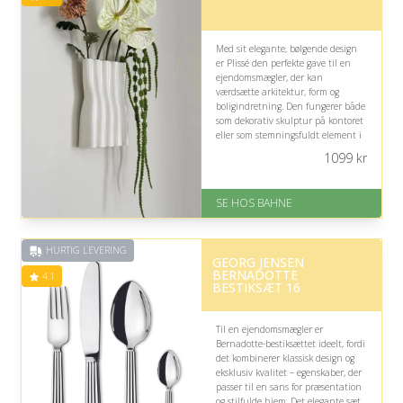
Med sit elegante, bølgende design
er Plissé den perfekte gave til en
ejendomsmægler, der kan
værdsætte arkitektur, form og
boligindretning. Den fungerer både
som dekorativ skulptur på kontoret
eller som stemningsfuldt element i
en bolig og fremhæver sansen for
1099
kr
gennemtænkte detaljer.
På lager
SE HOS BAHNE
Levering: 1-3 hverdage
Gratis fragt
Fremragende Trustpilot rating
HURTIG LEVERING
på 4.3 ud af 5
GEORG JENSEN
BERNADOTTE
4.1
BESTIKSÆT 16
Til en ejendomsmægler er
Bernadotte-bestiksættet ideelt, fordi
det kombinerer klassisk design og
eksklusiv kvalitet – egenskaber, der
passer til en sans for præsentation
og stilfulde hjem. Det elegante sæt