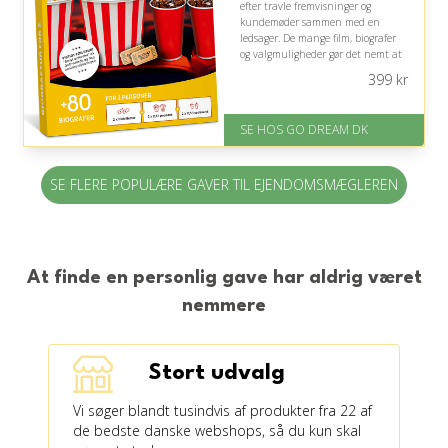
efter travle fremvisninger og
kundemøder sammen med en
ledsager. De mange film, biografer
og valgmuligheder gør det nemt at
tilpasse aftenen, men tidspunktet
399
kr
kræver planlægning i en ofte
uforudsigelig hverdag.
SE HOS GO DREAM DK
På lager
Levering: E-gavekort kan leveres
inden for 1 time
SE FLERE POPULÆRE GAVER TIL EJENDOMSMÆGLEREN
At finde en personlig gave har aldrig været
nemmere
Stort udvalg
Vi søger blandt tusindvis af produkter fra 22 af
de bedste danske webshops, så du kun skal