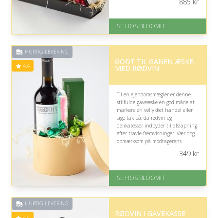
885
kr
På lager
Levering: samme dag eller efter
SE HOS BLOOMIT
aftale
Fremragende Trustpilot rating
på 4.4 ud af 5
HURTIG LEVERING
GODT TIL GANEN ÆSKE,
4.4
MED RØDVIN
Til en ejendomsmægler er denne
stilfulde gaveæske en god måde at
markere en vellykket handel eller
sige tak på, da rødvin og
delikatesser indbyder til afslapning
efter travle fremvisninger. Vær dog
opmærksom på modtagerens
alkoholvaner, før du vælger den.
349
kr
På lager
Levering: samme dag eller efter
SE HOS BLOOMIT
aftale
Fremragende Trustpilot rating
på 4.4 ud af 5
HURTIG LEVERING
RØDVIN I GAVEKASSE -
4.4