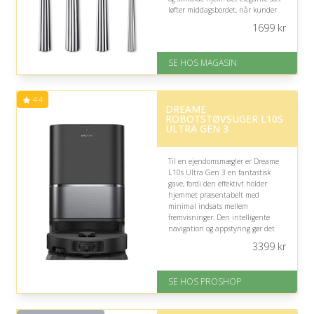
løfter middagsbordet, når kunder
eller samarbejdspartnere inviteres
1699
kr
indenfor.
På lager
SE HOS MAGASIN
Levering: 1-3 dage
God Trustpilot rating på 4.1 ud
af 5
4.4
DREAME
ROBOTSTØVSUGER L10S
ULTRA GEN 3
Til en ejendomsmægler er Dreame
L10s Ultra Gen 3 en fantastisk
gave, fordi den effektivt holder
hjemmet præsentabelt med
minimal indsats mellem
fremvisninger. Den intelligente
navigation og appstyring gør det
nemt at planlægge rengøringen,
3399
kr
mens den kraftige sugeevne
håndterer både tæpper og hårde
gulve.
SE HOS PROSHOP
Fremragende Trustpilot rating
på 4.4 ud af 5