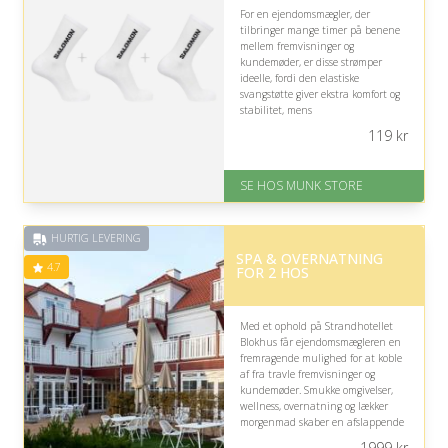
For en ejendomsmægler, der
tilbringer mange timer på benene
mellem fremvisninger og
kundemøder, er disse strømper
ideelle, fordi den elastiske
svangstøtte giver ekstra komfort og
stabilitet, mens
bomuldsblandingen føles behagelig
119
kr
gennem en travl arbejdsdag.
På lager
SE HOS MUNK STORE
Levering: 1-2 dages levering
Fremragende Trustpilot rating
på 4.7 ud af 5
HURTIG LEVERING
SPA & OVERNATNING
4.7
FOR 2 HOS
Med et ophold på Strandhotellet
Blokhus får ejendomsmægleren en
fremragende mulighed for at koble
af fra travle fremvisninger og
kundemøder. Smukke omgivelser,
wellness, overnatning og lækker
morgenmad skaber en afslappende
pause, hvor fokus kan flyttes fra
1999
kr