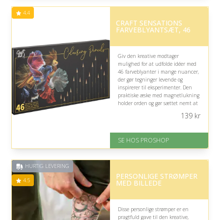
Fremragende Trustpilot rating
4.4
på 4.7 ud af 5
CRAFT SENSATIONS
FARVEBLYANTSÆT, 46
Giv den kreative modtager
mulighed for at udfolde idéer med
46 farveblyanter i mange nuancer,
der gør tegninger levende og
inspirerer til eksperimenter. Den
praktiske æske med magnetlukning
holder orden og gør sættet nemt at
tage med, selvom det primært egner
139
kr
sig til tegning.
På lager
SE HOS PROSHOP
Levering: 2-12 hverdage
Fremragende Trustpilot rating
på 4.4 ud af 5
HURTIG LEVERING
PERSONLIGE STRØMPER
4.5
MED BILLEDE
Disse personlige strømper er en
pragtfuld gave til den kreative,