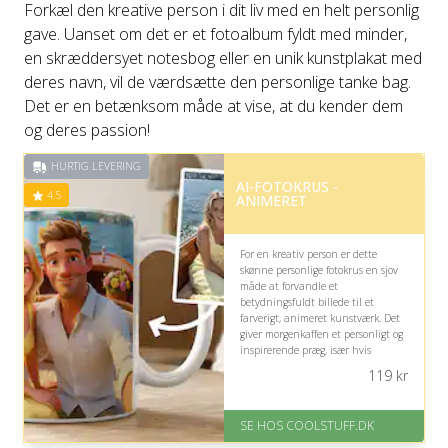
Forkæl den kreative person i dit liv med en helt personlig
gave. Uanset om det er et fotoalbum fyldt med minder,
en skræddersyet notesbog eller en unik kunstplakat med
deres navn, vil de værdsætte den personlige tanke bag.
Det er en betænksom måde at vise, at du kender dem
og deres passion!
HURTIG LEVERING
AI-FOTOKRUS -
4.5
ANIMERET
For en kreativ person er dette
skønne personlige fotokrus en sjov
måde at forvandle et
betydningsfuldt billede til et
farverigt, animeret kunstværk. Det
giver morgenkaffen et personligt og
inspirerende præg, især hvis
modtageren værdsætter unikke
119
kr
detaljer og fantasifuld
boligindretning.
SE HOS COOLSTUFF.DK
På lager
Levering: Standard leveringstid