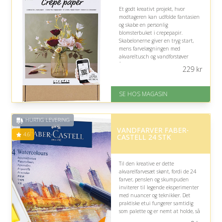
Et godt kreativt projekt, hvor
modtageren kan udfolde fantasien
og skabe en personlig
blomsterbuket i crepepapir.
Skabelonerne giver en tryg start,
mens farvelægningen med
akvareltusch og vandforstøver
åbner for egne farvekombinationer
229
kr
og kunstneriske detaljer.
På lager
SE HOS MAGASIN
Levering: 1-3 dage
God Trustpilot rating på 4.1 ud
af 5
HURTIG LEVERING
VANDFARVER FABER-
4.6
CASTELL 24 STK
Til den kreative er dette
akvarelfarvesæt skønt, fordi de 24
farver, penslen og skumpuden
inviterer til legende eksperimenter
med nuancer og teknikker. Det
praktiske etui fungerer samtidig
som palette og er nemt at holde, så
inspirationen hurtigt kan