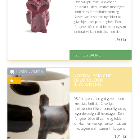
Den skulpturelle uglevase er
brugbar til den kreative modtager,
fordi dens fantasifulde form og
farver kan inspirere nye idéer og
give hjemmet personlighed. Den
fungerer både med blomster og som
dekorativt kunstobjekt, men det
markante design passer bedst, hvis
260
kr
modtageren værdsætter
iøjnefaldende interiør.
SE HOS BAHNE
På lager
Levering: 1-3 hverdage
Fremragende Trustpilot rating
HURTIG LEVERING
på 4.3 ud af 5
NORDAL YSIA CUP,
COLORBLOCK
4.1
BLACK/IVORY
YSIA-koppen er en god gave til den
kreative, fordi det farverige
blokmønster tilfører personlighed og
legende design til hverdagen. Den
fungerer både til varme og kolde
drikke, men vær opmærksom på, om
modtagerens stil passer til koppens
markante farver.
125
kr