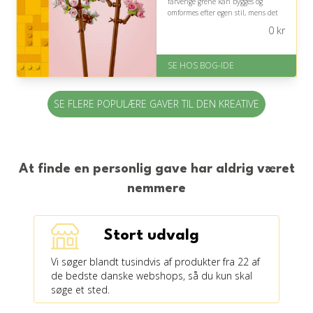
farverige grene kan bygges og
omformes efter egen stil, mens det
færdige resultat tilfører hjemmet et
0
kr
dekorativt strejf af forår og kreativ
glæde.
SE HOS BOG-IDE
På lager
Levering: 1-3 hverdage -
forventet leveringstid
SE FLERE POPULÆRE GAVER TIL DEN KREATIVE
Gratis fragt
Fremragende Trustpilot rating
på 4.6 ud af 5
At finde en personlig gave har aldrig været
nemmere
Stort udvalg
Vi søger blandt tusindvis af produkter fra 22 af
de bedste danske webshops, så du kun skal
søge et sted.