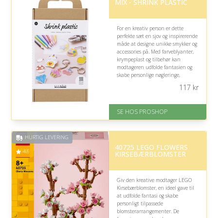
MIX - SHRINK PLASTIC
For en kreativ person er dette
perfekte sæt en sjov og inspirerende
måde at designe unikke smykker og
accessories på. Med farveblyanter,
krympeplast og tilbehør kan
modtageren udfolde fantasien og
skabe personlige nøgleringe,
brocher og taskepynt fra bunden.
117
kr
På lager
Levering: 2-12 hverdage
SE HOS PROSHOP
Fremragende Trustpilot rating
på 4.4 ud af 5
HURTIG LEVERING
40725 LEGO FLOWERS
4.6
KIRSEBÆRBLOMSTER
Giv den kreative modtager LEGO
Kirsebærblomster, en ideel gave til
at udfolde fantasi og skabe
personligt tilpassede
blomsterarrangementer. De