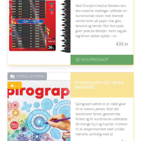
Med Sharpie Creative Markers kan
den kreative modtager udforske sin
kunstneriske vision med levende
varme toner på papir, træ, glas,
keramik og lærred. Den fine spids
giver præcise detaljer, mens lag-på-
lag-farver skaber dybde – en
pragtfuld gave med mange kreative
436
kr
muligheder.
På lager
SE HOS PROSHOP
Levering: 2-12 hverdage
Fremragende Trustpilot rating
på 4.4 ud af 5
HURTIG LEVERING
SPIROGRAPH SET WITH
4.6
MARKERS
Spirograph-sættet er en ideel gave
til en kreativ person, fordi det
kombinerer farver, geometriske
former og fri kunstnerisk udfoldelse.
De mange hjul og tuscher inviterer
til at eksperimentere med unikke
mønstre, samtidig med at
præcisionen giver tilfredsstillende