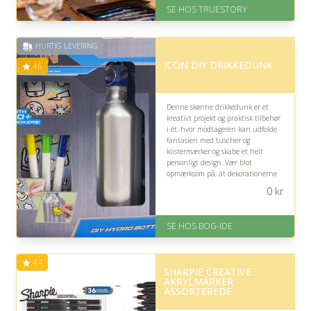
Levering: 1-2 dages levering.
SE HOS TRUESTORY
Eller lav digitalt gavekort med det
samme
Fremragende Trustpilot rating
HURTIG LEVERING
på 4.7 ud af 5
ICON DIY DRIKKEDUNK
4.6
Denne skønne drikkedunk er et
kreativt projekt og praktisk tilbehør
i ét, hvor modtageren kan udfolde
fantasien med tuscher og
klistermærker og skabe et helt
personligt design. Vær blot
opmærksom på, at dekorationerne
kan blive beskadiget ved vask.
0
kr
På lager
Levering: 1-3 hverdage -
SE HOS BOG-IDE
forventet leveringstid
Gratis fragt
Fremragende Trustpilot rating
4.4
på 4.6 ud af 5
SHARPIE CREATIVE
AKRYLMARKER
ASSORTEREDE