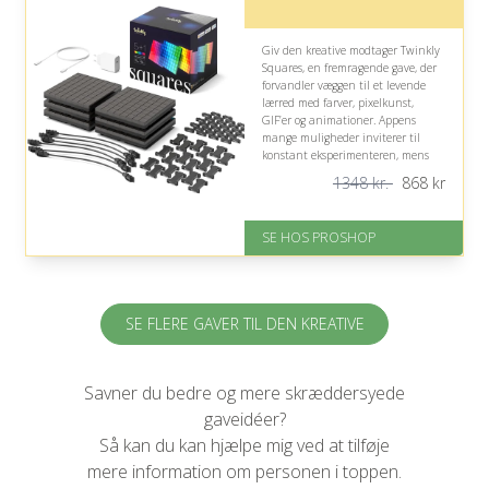
Giv den kreative modtager Twinkly
Squares, en fremragende gave, der
forvandler væggen til et levende
lærred med farver, pixelkunst,
GIF’er og animationer. Appens
mange muligheder inviterer til
konstant eksperimenteren, mens
den bør placeres indendørs, hvor
1348 kr.
868
kr
modtagerens kreative udtryk
virkelig kan få plads.
SE HOS PROSHOP
På lager
Levering: 2-12 hverdage
Fremragende Trustpilot rating
på 4.4 ud af 5
Nedsat: 36% (Normalpris: 1348
SE FLERE GAVER TIL DEN KREATIVE
kr.)
Savner du bedre og mere skræddersyede
gaveidéer?
Så kan du kan hjælpe mig ved at tilføje
mere information om personen i toppen.