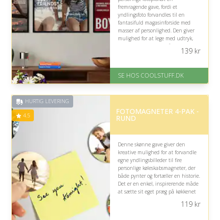
fremragende gave, fordi et
yndlingsfoto forvandles til en
fantasifuld magasinforside med
masser af personlighed. Den giver
mulighed for at lege med udtryk,
minder og visuel stil, så resultatet
139
kr
bliver både dekorativt og unikt.
På lager
SE HOS COOLSTUFF.DK
Levering: Standard leveringstid
er 1-3 hverdage.
Fremragende Trustpilot rating
HURTIG LEVERING
på 4.5 ud af 5
FOTOMAGNETER 4-PAK -
4.5
RUND
Denne skønne gave giver den
kreative mulighed for at forvandle
egne yndlingsbilleder til fire
personlige køleskabsmagneter, der
både pynter og fortæller en historie.
Det er en enkel, inspirerende måde
at sætte sit eget præg på køkkenet
og skabe glæde i hverdagen.
119
kr
På lager