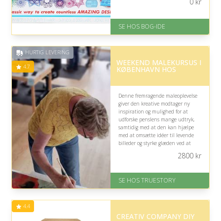
0
kr
resultater.
På lager
SE HOS BOG-IDE
Levering: 1-3 hverdage -
forventet leveringstid
Gratis fragt
HURTIG LEVERING
Fremragende Trustpilot rating
WEEKEND MALEKURSUS I
på 4.6 ud af 5
4.7
KØBENHAVN HOS
Denne fremragende maleoplevelse
giver den kreative modtager ny
inspiration og mulighed for at
udforske penslens mange udtryk,
samtidig med at den kan hjælpe
med at omsætte idéer til levende
billeder og styrke glæden ved at
skabe kunst.
2800
kr
På lager
Levering: 1-2 dages levering.
SE HOS TRUESTORY
Eller lav digitalt gavekort med det
samme
Fremragende Trustpilot rating
4.4
på 4.7 ud af 5
CREATIV COMPANY DIY