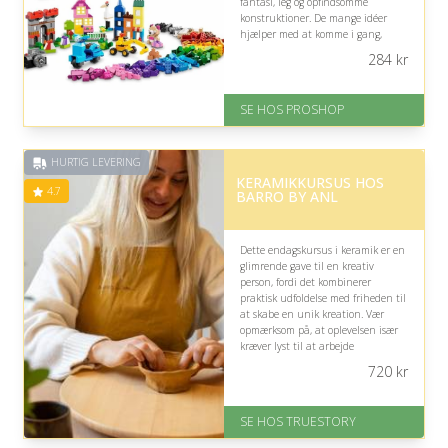
fantasi, leg og opfindsomme
konstruktioner. De mange idéer
hjælper med at komme i gang,
mens den rummelige boks holder
284
kr
kreativiteten organiseret.
På lager
SE HOS PROSHOP
Levering: 2-12 hverdage
Fremragende Trustpilot rating
på 4.4 ud af 5
HURTIG LEVERING
KERAMIKKURSUS HOS
4.7
BARRO BY ANL
Dette endagskursus i keramik er en
glimrende gave til en kreativ
person, fordi det kombinerer
praktisk udfoldelse med friheden til
at skabe en unik kreation. Vær
opmærksom på, at oplevelsen især
kræver lyst til at arbejde
koncentreret med hænderne.
720
kr
På lager
Levering: 1-2 dages levering.
SE HOS TRUESTORY
Eller lav digitalt gavekort med det
samme