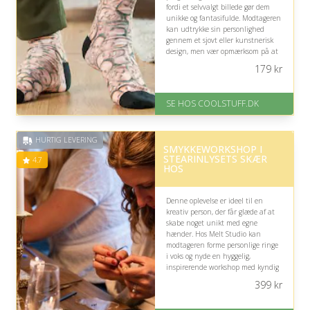
fordi et selvvalgt billede gør dem
unikke og fantasifulde. Modtageren
kan udtrykke sin personlighed
gennem et sjovt eller kunstnerisk
design, men vær opmærksom på at
vælge et motiv, der passer til
179
kr
vedkommendes stil.
På lager
SE HOS COOLSTUFF.DK
Levering: Standard leveringstid
er 1-3 hverdage.
Fremragende Trustpilot rating
HURTIG LEVERING
på 4.5 ud af 5
SMYKKEWORKSHOP I
STEARINLYSETS SKÆR
4.7
HOS
Denne oplevelse er ideel til en
kreativ person, der får glæde af at
skabe noget unikt med egne
hænder. Hos Melt Studio kan
modtageren forme personlige ringe
i voks og nyde en hyggelig,
inspirerende workshop med kyndig
vejledning undervejs.
399
kr
På lager