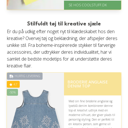
Levering: Standard leveringstid
SE HOS COOLSTUFF.DK
er 1-3 hverdage.
Fremragende Trustpilot rating
på 4.5 ud af 5
Stilfuldt tøj til kreative sjæle
Er du på udkig efter noget nyt til klædeskabet hos den
kreative? Overvej tøj og beklædning, der afspejler deres
unikke stil. Fra boheme-inspirerede stykker til farverige
accessoires, der udtrykker deres individualitet, har vi
samlet de bedste modetips for at understøtte deres
kreative flair.
HURTIG LEVERING
BRODERIE ANGLAISE
4.7
DENIM TOP
-50%
Med sin fine broderie anglaise og
lyseblå denim kombinerer denne
top et kreativt udtryk med en
moderne silhuet, der giver plads til
personlig styling. Den er perfekt til
en kreativ person, som gerne vil