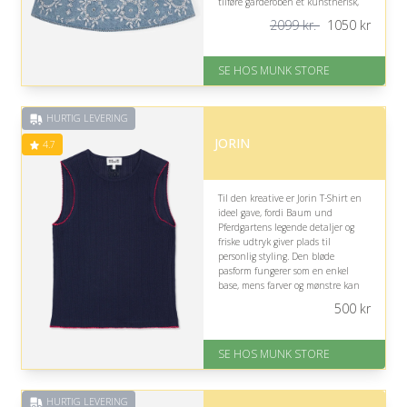
tilføre garderoben et kunstnerisk,
feminint og unikt præg.
2099 kr.
1050
kr
På lager
Levering: 1-2 dages levering
SE HOS MUNK STORE
Fremragende Trustpilot rating
på 4.7 ud af 5
Nedsat: 50% (Normalpris: 2099
HURTIG LEVERING
kr.)
JORIN
4.7
Til den kreative er Jorin T-Shirt en
ideel gave, fordi Baum und
Pferdgartens legende detaljer og
friske udtryk giver plads til
personlig styling. Den bløde
pasform fungerer som en enkel
base, mens farver og mønstre kan
understøtte modtagerens lyst til at
500
kr
eksperimentere.
På lager
SE HOS MUNK STORE
Levering: 1-2 dages levering
Fremragende Trustpilot rating
på 4.7 ud af 5
HURTIG LEVERING