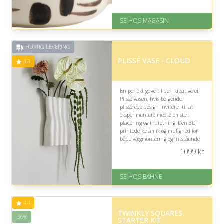
På lager
Levering: 1-3 dage
SE HOS MAGASIN
God Trustpilot rating på 4.1 ud
af 5
HURTIG LEVERING
PLISSÉ VASE - CLOUD
4.3
En perfekt gave til den kreative er
Plissé-vasen, hvis bølgende,
plisserede design inviterer til at
eksperimentere med blomster,
placering og indretning. Den 3D-
printede keramik og mulighed for
både vægmontering og fritstående
præsentation gør den til et
1099
kr
skulpturelt, personligt udtryk.
På lager
SE HOS BAHNE
Levering: 1-3 hverdage
Gratis fragt
Fremragende Trustpilot rating
4.4
på 4.3 ud af 5
TWINKLY SQUARES
-36%
STARTER KIT