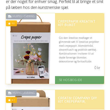
er der noget for enhver smag. Perfekt til at bringe et smil
på læben hos den kunstneriske sjæl.
HURTIG LEVERING
CREPEPAPIR KREATIVT
4.6
KIT BUKET
Giv den kreative modtager et
glimrende sæt til kreative projekter
med crepepapir, blomstertråd,
akvareltusch og praktisk værktøj.
Kombinationen inviterer til at
skabe farverige blomster,
dekorationer og fantasifulde
kunstværker, mens de mange
0
kr
materialer giver plads til både leg
og fordybelse.
SE HOS BOG-IDE
På lager
Levering: 1-3 hverdage -
forventet leveringstid
HURTIG LEVERING
Gratis fragt
CREATIV COMPANY DIY
Fremragende Trustpilot rating
4.1
KIT CREPEPAPIR,
på 4.6 ud af 5