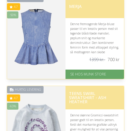
MERJA
4.7
-50%
Denne fremragende Merja-bluse
passer til en kreativ person med sit
legende blåstribede mønster,
peplum-snit og markante
denimstruktur. Den kombinerer
feminin form med afslappet styling,
så modtageren kan skabe
personlige outfits med et
1399 kr.
700
kr
kunstnerisk præg fra hverdag til
aften.
SE HOS MUNK STORE
På lager
Levering: 1-2 dages levering
Fremragende Trustpilot rating
HURTIG LEVERING
på 4.7 ud af 5
TEENS SWIRL
Nedsat: 50% (Normalpris: 1399
SWEATSHIRT - ASH
4.7
kr.)
HEATHER
-63%
Denne skønne Gramicci-sweatshirt
passer godt til en kreativ person,
fordi det markante grafiske udtryk
giver mulighed for at vise personlig