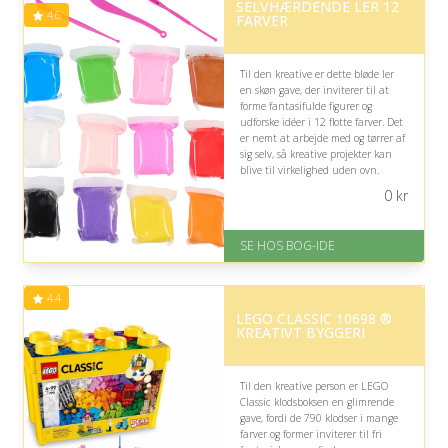
SELVHÆRDENDE LER 12
4.6
FARVER
Til den kreative er dette bløde ler
en skøn gave, der inviterer til at
forme fantasifulde figurer og
udforske idéer i 12 flotte farver. Det
er nemt at arbejde med og tørrer af
sig selv, så kreative projekter kan
blive til virkelighed uden ovn.
0
kr
På lager
Levering: 1-3 hverdage -
forventet leveringstid
SE HOS BOG-IDE
Gratis fragt
Fremragende Trustpilot rating
på 4.6 ud af 5
4.4
LEGO CLASSIC 10698 ®
KREATIVT BYGGERI
Til den kreative person er LEGO
Classic klodsboksen en glimrende
gave, fordi de 790 klodser i mange
farver og former inviterer til fri