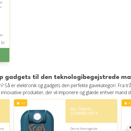
er
ar
ær
kr
på
p gadgets til den teknologibegejstrede m
h? Så er elektronik og gadgets den perfekte gavekategori. Fra t
 innovative produkter, der vil imponere og glæde enhver mand de
4.4
4.
GO TRAVEL
LOMMELYGTE
one
Denne fremragende