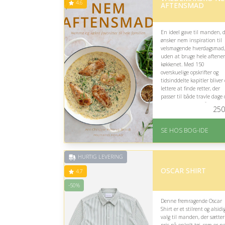
4.6
AFTENSMAD
En ideel gave til manden, 
ønsker nem inspiration til
velsmagende hverdagsmad,
uden at bruge hele aftenen
køkkenet. Med 150
overskuelige opskrifter og
tidsinddelte kapitler bliver
lettere at finde retter, der
passer til både travle dage 
hyggelige familiemåltider.
250
På lager
Levering: 1-3 hverdage 
SE HOS BOG-IDE
forventet leveringstid
Gratis fragt
Fremragende Trustpilot
HURTIG LEVERING
rating på 4.6 ud af 5
OSCAR SHIRT
4.7
-50%
Denne fremragende Oscar
Shirt er et stilrent og alsidi
valg til manden, der sætter