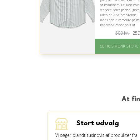
pris på enkelt tøj, som er 
at kombinere. De grøn-hvid
striber tilfører personlighed
uden at virke prangende,
mens den rummelige pasf
bør overvejes ved valg af
størrelse.
500 kr.
250
På lager
Levering: 1-2 dages
SE HOS MUNK STORE
levering
Fremragende Trustpilot
rating på 4.7 ud af 5
Nedsat: 50% (Normalpri
500 kr.)
At fi
Stort udvalg
Vi søger blandt tusindvis af produkter fra