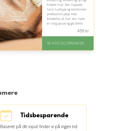
afslapning, velvære og synligt
friskere hud. Den tilpasses
hans hudtype og kombinerer
professionel pleje med
forkælelse, så han kan nyde
en rolig pause og gå derfra
med fornyet energi.
499
kr
På lager
Levering: E-gavekort kan
SE HOS GO DREAM DK
leveres inden for 1 time
emmere
Tidsbesparende
Baseret på dit input finder vi på ingen tid