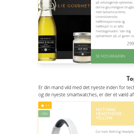
på velsmagende oplevelser, 
denne gourmetgave brugb
med balsamicocrème,
citronolivenolie,
trøffelmayonnaise og
trøffelsalt til at løfte
hverdagsmaden. Vær dog
opmærksom på, at gaven is
passer, hvis han nyder at
299
eksperimentere i køkkenet.
På lager
SE HOS MAGASIN
Levering: 1-3 dage
God Trustpilot rating 
4.1 ud af 5
To
Er din mand vild med det nyeste inden for tec
og de nyeste smartwatches, er der et væld af
4.4
NOTHING
HEADPHONE -
-18%
YELLOW
Giv ham Nothing Headph