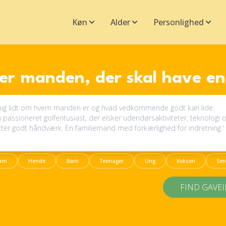
Køn
Alder
Personlighed
r manden, der skal have e
am
Hende
Barn
Teenager
Ung
Voksen
Sen
FIND GAVE