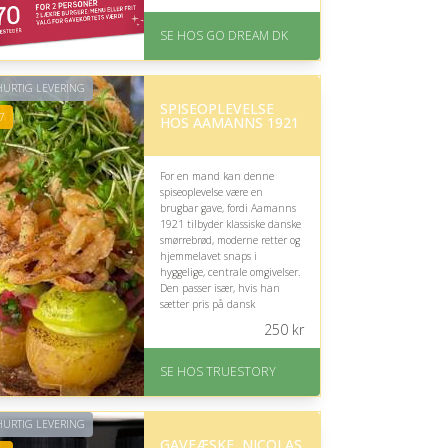
eller spisested kan variere.
På lager
SE HOS GO DREAM DK
Levering: E-gavekort kan
leveres inden for 1 time
URTIG LEVERING
SPISEOPLEVELSE
7
HOS AAMANNS 1921
For en mand kan denne
spiseoplevelse være en
brugbar gave, fordi Aamanns
1921 tilbyder klassiske danske
smørrebrød, moderne retter og
hjemmelavet snaps i
hyggelige, centrale omgivelser.
Den passer især, hvis han
sætter pris på dansk
madkultur og gode
250
kr
restaurantoplevelser.
På lager
SE HOS TRUESTORY
Levering: 1-2 dages
levering. Eller lav digitalt
gavekort med det samme
URTIG LEVERING
Fremragende Trustpilot
GAVEÆSKE, NICOLAS