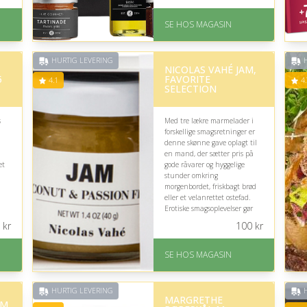
På lager
Levering: 1-3 dage
D
SE HOS MAGASIN
God Trustpilot rating på
på
4.1 ud af 5
HURTIG LEVERING
H
NICOLAS VAHÉ JAM,
5
FAVORITE
4.1
4.
SELECTION
s
Med tre lækre marmelader i
forskellige smagsretninger er
denne skønne gave oplagt til
en mand, der sætter pris på
et
gode råvarer og hyggelige
stunder omkring
morgenbordet, friskbagt brød
eller et velanrettet ostefad.
Erotiske smagsoplevelser gør
den ekstra indbydende.
kr
100
kr
På lager
Levering: 1-3 dage
SE HOS MAGASIN
God Trustpilot rating på
4.1 ud af 5
HURTIG LEVERING
H
MARGRETHE
EM