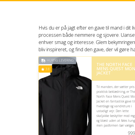
Hvis du er på jagt efter en gave til mand i dit
processen både nemmere og sjovere. Uanset om 
enhver smag og interesse. Glem bekymringerne 
bliv inspireret, og find den gave, der vil gøre h
HURTIG LEVERING
THE NORTH FACE
MENS QUEST MO
3.8
JACKET
Til manden, der sætter pris
praktisk beklædning, er Th
North Face Mens Quest M
Jacket en fantastisk gave ti
hverdage og vandreture i
ustadigt vejr. Den lette
skaljakke beskytter mod re
og blæst uden at føles tung
men pasformen bør vælges
med omhu.
999