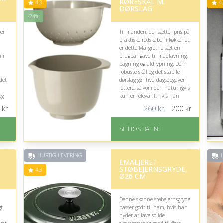
RØRESKÅL M.
4.3
4.
DØRSLAG
-24%
der
Til manden, der sætter pris på
praktiske redskaber i køkkenet,
er dette Margrethe-sæt en
 i
brugbar gave til madlavning,
bagning og afdrypning. Den
robuste skål og det stabile
 det
dørslag gør hverdagsopgaver
lettere, selvom den naturligvis
og
kun er relevant, hvis han
faktisk bruger køkkenet.
kr
260 kr.
200
kr
På lager
-
Levering: 1-3 hverdage
SE HOS BAHNE
Fremragende Trustpilot
rating på 4.3 ud af 5
Nedsat: 24% (Normalpris:
HURTIG LEVERING
H
EMALJERET
260 kr.)
STØBEJERNSGRYDE,
4.3
Ø26 CM
Denne skønne støbejernsgryde
gt
passer godt til ham, hvis han
nyder at lave solide