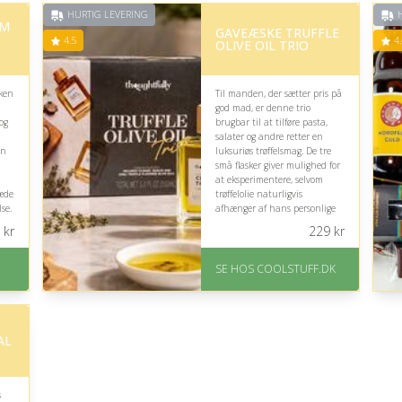
HURTIG LEVERING
H
AM
GAVEÆSKE TRUFFLE
4.5
4.
OLIVE OIL TRIO
ken
Til manden, der sætter pris på
god mad, er denne trio
og
brugbar til at tilføre pasta,
salater og andre retter en
en
luksuriøs trøffelsmag. De tre
små flasker giver mulighed for
at eksperimentere, selvom
læde
trøffelolie naturligvis
se.
afhænger af hans personlige
smag.
kr
229
kr
På lager
ler
Levering: Standard
SE HOS COOLSTUFF.DK
leveringstid er 1-3 hverdage.
Fremragende Trustpilot
rating på 4.5 ud af 5
AL
s