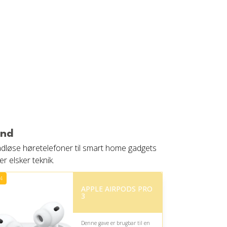
and
rådløse høretelefoner til smart home gadgets
r elsker teknik.
4
APPLE AIRPODS PRO
3
Denne gave er brugbar til en