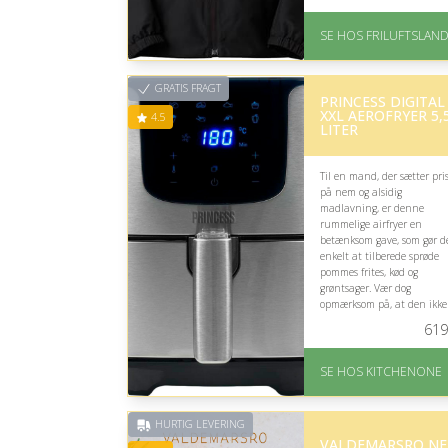
På lager
Levering: 1-2 hverdage
SE HOS FRILUFTSLAN
Gratis fragt
God Trustpilot rating 
3.8 ud af 5
GRATIS FRAGT
PRINCESS DIGITAL
XXL AEROFRYER 5,
4.5
LITER
Til en mand, der sætter pri
på nem og alsidig
madlavning, er denne
rummelige airfryer en
betænksom gave, som gør d
enkelt at tilberede sprøde
pommes frites, kød og
grøntsager. Vær dog
opmærksom på, at den ikke
leveres med dansk manual.
619
På lager
Levering: 1-5 hverdage
SE HOS KITCHENONE
Gratis fragt
Fremragende Trustpilot
rating på 4.5 ud af 5
HURTIG LEVERING
VALDEMARSRO N