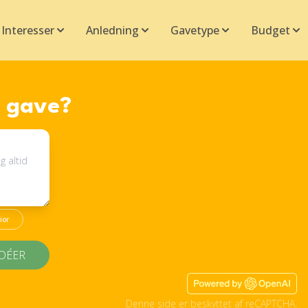
Interesser
Anledning
Gavetype
Budget
n gave?
ior
IDÉER
Denne side er beskyttet af reCAPTCHA.