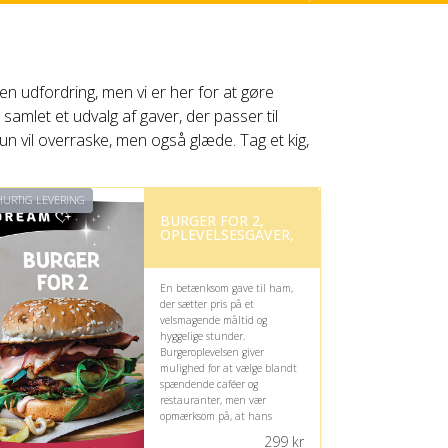
e en udfordring, men vi er her for at gøre
amlet et udvalg af gaver, der passer til
n vil overraske, men også glæde. Tag et kig,
URTIG LEVERING
BURGER FOR 2,
OPLEVELSESGAVER,
En betænksom gave til ham,
der sætter pris på et
velsmagende måltid og
hyggelige stunder.
Burgeroplevelsen giver
mulighed for at vælge blandt
spændende caféer og
restauranter, men vær
opmærksom på, at hans
præferencer for kød, toppings
299
kr