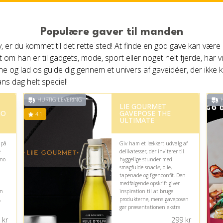
Populære gaver til manden
 liv, er du kommet til det rette sted! At finde en god gave kan vær
han er til gadgets, mode, sport eller noget helt fjerde, har vi s
og lad os guide dig gennem et univers af gaveidéer, der ikke ku
ans dag helt speciel!
HURTIG LEVERING
H
LIE GOURMET
NO
GAVEPOSE THE
4.1
ULTIMATE
 på
Giv ham et lækkert udvalg af
e
delikatesser, der inviterer til
ono
hyggelige stunder med
l
smagfulde snacks, olie,
tapenade og figenconfit. Den
medfølgende opskrift giver
gn
inspiration til at bruge
,
produkterne, mens gaveposen
gør præsentationen ekstra
indbydende.
kr
299
kr