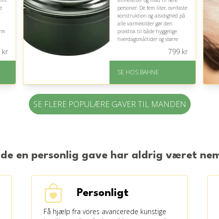
nemt
simreretter og mad til flere
e
personer. De fem liter, ovnfaste
konstruktion og alsidighed på
alle varmekilder gør den
orm
praktisk til både hyggelige
hverdagsmåltider og større
middage.
kr
799
kr
På lager
Levering: 1-3 hverdage
SE HOS BAHNE
Gratis fragt
Fremragende Trustpilot
rating på 4.3 ud af 5
SE FLERE POPULÆRE GAVER TIL MANDEN
s:
nde en personlig gave har aldrig været n
Personligt
Få hjælp fra vores avancerede kunstige