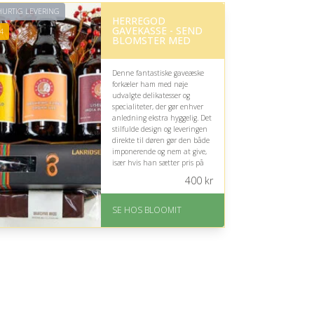
URTIG LEVERING
HERREGOD
GAVEKASSE - SEND
4
BLOMSTER MED
Denne fantastiske gaveæske
forkæler ham med nøje
udvalgte delikatesser og
specialiteter, der gør enhver
anledning ekstra hyggelig. Det
stilfulde design og leveringen
direkte til døren gør den både
imponerende og nem at give,
især hvis han sætter pris på
gode smagsoplevelser.
400
kr
På lager
Levering: samme dag eller
SE HOS BLOOMIT
efter aftale
Fremragende Trustpilot
rating på 4.4 ud af 5