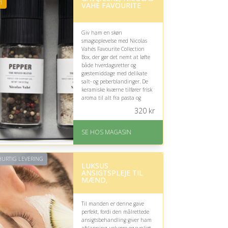
rating på 4.7 ud af 5
1
VAHÉ FAVOURITE
Giv ham en skøn
smagsoplevelse med Nicolas
Vahés Favourite Collection
Box, der gør det nemt at løfte
både hverdagsretter og
gæstemiddage med delikate
salt- og peberblandinger. De
keramiske kværne tilfører frisk
aroma til alt fra pasta og
salater til steaks og
320
kr
simreretter.
På lager
SE HOS MAGASIN
Levering: 1-3 dage
God Trustpilot rating på
4.1 ud af 5
URTIG LEVERING
LUKSUS
ANSIGTSPLEJE TIL
MÆND,
Til manden er denne gave
perfekt, fordi den målrettede
ansigtsbehandling giver ham