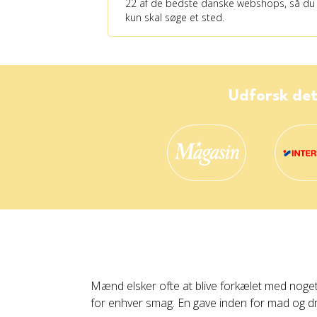
22 af de bedste danske webshops, så du
kun skal søge et sted.
Udforsk det
Mænd elsker ofte at blive forkælet med noget 
for enhver smag. En gave inden for mad og dr