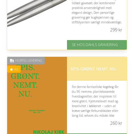
tidløst gavesæt, der kombinerer
praktisk anvendelighed med
elegant design. Den personlige
gravering gør kuglepennen og
stiftblyanten særligt mindeværdige,
men den korte tekstplads
299
kr
begrænser budskabet til få tegn.
På lager
SE HOS DAHLS GRAVERING
Levering: 2-3 dage
Fremragende Trustpilot rating
på 4.8 ud af 5
HURTIG LEVERING
SPIS.GRØNT.NEMT.NU.
4.6
For denne fantastiske kogebog får
du 90 nemme, plantebaserede
hverdagsretter, der inspirerer til
mere grønt, hjemmelavet mad og
kreativitet i køkkenet – uden at
kræve særlige forkundskaber eller
lang tid, selvom du måske ikke
allerede spiser vegetarisk.
260
kr
På lager