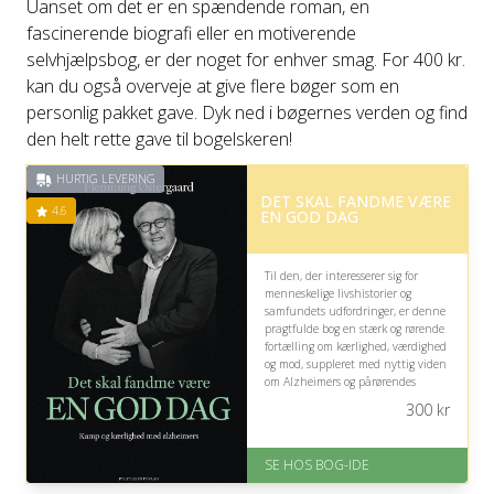
Uanset om det er en spændende roman, en
fascinerende biografi eller en motiverende
selvhjælpsbog, er der noget for enhver smag. For 400 kr.
kan du også overveje at give flere bøger som en
personlig pakket gave. Dyk ned i bøgernes verden og find
den helt rette gave til bogelskeren!
HURTIG LEVERING
DET SKAL FANDME VÆRE
4.6
EN GOD DAG
Til den, der interesserer sig for
menneskelige livshistorier og
samfundets udfordringer, er denne
pragtfulde bog en stærk og rørende
fortælling om kærlighed, værdighed
og mod, suppleret med nyttig viden
om Alzheimers og pårørendes
virkelighed.
300
kr
På lager
Levering: 1-3 hverdage -
SE HOS BOG-IDE
forventet leveringstid
Gratis fragt