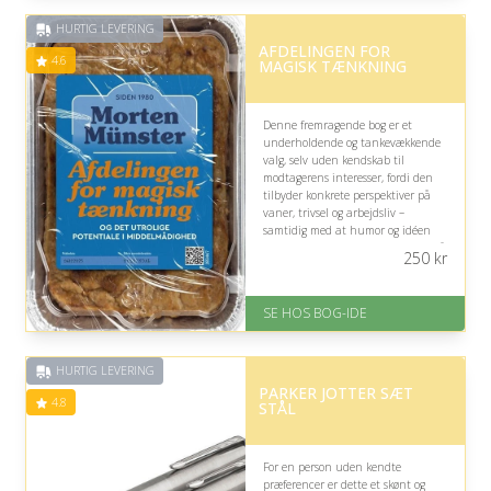
Fremragende Trustpilot rating
HURTIG LEVERING
på 4.6 ud af 5
AFDELINGEN FOR
4.6
MAGISK TÆNKNING
Denne fremragende bog er et
underholdende og tankevækkende
valg, selv uden kendskab til
modtagerens interesser, fordi den
tilbyder konkrete perspektiver på
vaner, trivsel og arbejdsliv –
samtidig med at humor og idéen
om “godt nok” gør fagstoffet let at gå
250
kr
til.
På lager
SE HOS BOG-IDE
Levering: 1-3 hverdage -
forventet leveringstid
Gratis fragt
HURTIG LEVERING
Fremragende Trustpilot rating
PARKER JOTTER SÆT
på 4.6 ud af 5
4.8
STÅL
For en person uden kendte
præferencer er dette et skønt og