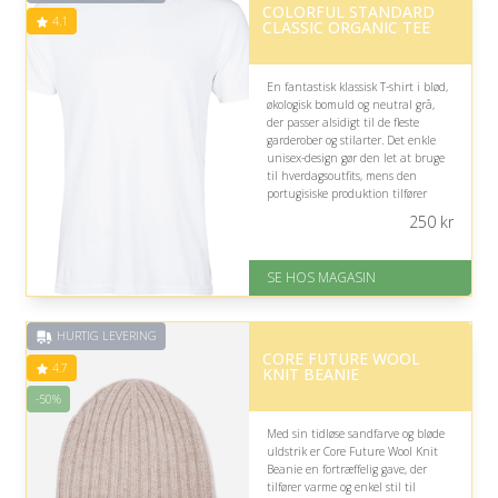
COLORFUL STANDARD
4.1
CLASSIC ORGANIC TEE
En fantastisk klassisk T-shirt i blød,
økologisk bomuld og neutral grå,
der passer alsidigt til de fleste
garderober og stilarter. Det enkle
unisex-design gør den let at bruge
til hverdagsoutfits, mens den
portugisiske produktion tilfører
kvalitet og gennemtænkte detaljer.
250
kr
På lager
Levering: 1-3 dage
SE HOS MAGASIN
God Trustpilot rating på 4.1 ud
af 5
HURTIG LEVERING
CORE FUTURE WOOL
4.7
KNIT BEANIE
-50%
Med sin tidløse sandfarve og bløde
uldstrik er Core Future Wool Knit
Beanie en fortræffelig gave, der
tilfører varme og enkel stil til