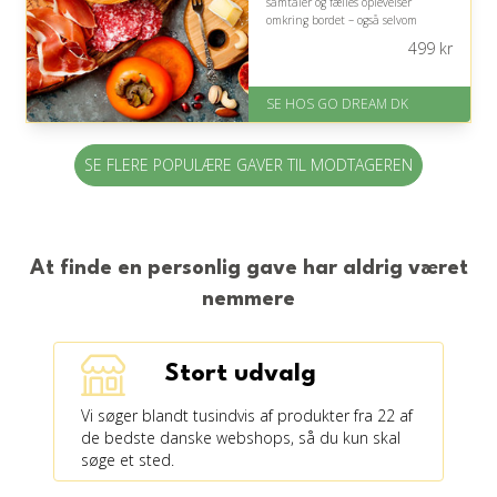
samtaler og fælles oplevelser
omkring bordet – også selvom
personens madpræferencer er
499
kr
ukendte.
På lager
SE HOS GO DREAM DK
Levering: E-gavekort kan leveres
inden for 1 time
SE FLERE POPULÆRE GAVER TIL MODTAGEREN
At finde en personlig gave har aldrig været
nemmere
Stort udvalg
Vi søger blandt tusindvis af produkter fra 22 af
de bedste danske webshops, så du kun skal
søge et sted.