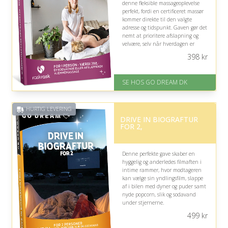
denne fleksible massageoplevelse
perfekt, fordi en certificeret massør
kommer direkte til den valgte
adresse og tidspunkt. Gaven gør det
nemt at prioritere afslapning og
velvære, selv når hverdagen er
travl, og kroppen trænger til ekstra
398
kr
omsorg.
På lager
SE HOS GO DREAM DK
Levering: E-gavekort kan leveres
inden for 1 time
HURTIG LEVERING
DRIVE IN BIOGRAFTUR
FOR 2,
Denne perfekte gave skaber en
hyggelig og anderledes filmaften i
intime rammer, hvor modtageren
kan vælge sin yndlingsfilm, slappe
af i bilen med dyner og puder samt
nyde popcorn, slik og sodavand
under stjernerne.
499
kr
På lager
Levering: E-gavekort kan leveres