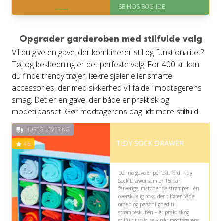
Levering: 1-3 hverdage -
SE HOS BOG-IDE
forventet leveringstid
Gratis fragt
Fremragende Trustpilot rating
på 4.6 ud af 5
Opgrader garderoben med stilfulde valg
Vil du give en gave, der kombinerer stil og funktionalitet?
Tøj og beklædning er det perfekte valg! For 400 kr. kan
du finde trendy trøjer, lækre sjaler eller smarte
accessories, der med sikkerhed vil falde i modtagerens
smag. Det er en gave, der både er praktisk og
modetilpasset. Gør modtagerens dag lidt mere stilfuld!
HURTIG LEVERING
TIDY SOCK DRAWER
4.5
Denne gave er perfekt, fordi Tidy
Sock Drawer samler 15 par
farverige, matchende strømper i én
overskuelig boks, der tilfører både
orden og personlighed til
strømpeskuffen – et praktisk og
stilfuldt valg, selv når modtagerens