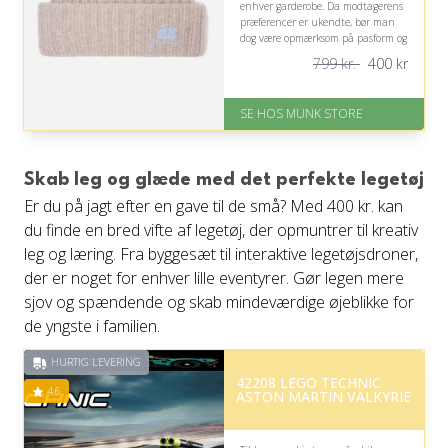
enhver garderobe. Da modtagerens
præferencer er ukendte, bør man
dog være opmærksom på pasform og
personlig smag.
799 kr.
400
kr
På lager
Levering: 1-2 dages levering
SE HOS MUNK STORE
Fremragende Trustpilot rating
på 4.7 ud af 5
Nedsat: 50% (Normalpris: 799
kr.)
Skab leg og glæde med det perfekte legetøj
Er du på jagt efter en gave til de små? Med 400 kr. kan
du finde en bred vifte af legetøj, der opmuntrer til kreativ
leg og læring. Fra byggesæt til interaktive legetøjsdroner,
der er noget for enhver lille eventyrer. Gør legen mere
sjov og spændende og skab mindeværdige øjeblikke for
de yngste i familien.
HURTIG LEVERING
42208 LEGO TECHNIC
4.6
ASTON MARTIN VALKYRIE