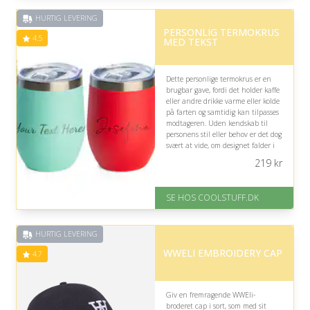
på 4.8 ud af 5
HURTIG LEVERING
PERSONLIG TERMOKRUS
4.5
MED TEKST
Dette personlige termokrus er en
brugbar gave, fordi det holder kaffe
eller andre drikke varme eller kolde
på farten og samtidig kan tilpasses
modtageren. Uden kendskab til
personens stil eller behov er det dog
svært at vide, om designet falder i
smag.
219
kr
På lager
Levering: Standard leveringstid
SE HOS COOLSTUFF.DK
er 1-3 hverdage.
Fremragende Trustpilot rating
på 4.5 ud af 5
HURTIG LEVERING
WWELI EMBROIDERY CAP
4.7
Giv en fremragende WWEli-
broderet cap i sort, som med sit