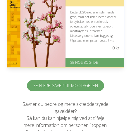
Dette LEGO-sæt er en glimrende
gave, fordi det kombinerer kreativ
fordybelse med en dekorativ
oplevelse, selv uden kendskab til
modtagerens interesser.
Kirsebærgrenene kan bygges og
tilpasses, men passer bedst, hvis
personen værdsætter blomster,
0
kr
kreative projekter eller farverig
pynt.
SE HOS BOG-IDE
På lager
Levering: 1-3 hverdage -
forventet leveringstid
Gratis fragt
Fremragende Trustpilot rating
SE FLERE GAVER TIL MODTAGEREN
på 4.6 ud af 5
Savner du bedre og mere skræddersyede
gaveidéer?
Så kan du kan hjælpe mig ved at tilføje
mere information om personen i toppen.