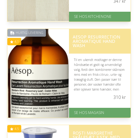
347
kr
På lager
Levering: 1-5 hverdage
SE HOS KITCHENONE
Fremragende Trustpilot rating
på 4.5 ud af 5
HURTIG LEVERING
AESOP RESURRECTION
AROMATIQUE HAND
4.1
WASH
Til en ukendt modtager er denne
håndsæbe et godt og anvendeligt
valg, fordi den kombinerer skånsom
rens med en frisk citrus-, urte- og
træagtig duft. Den passer især til
personer, der vasker hænder ofte
eller oplever tørre hænder, men
duften er ikke nødvendigvis for alle.
310
kr
På lager
Levering: 1-3 dage
SE HOS MAGASIN
God Trustpilot rating på 4.1 ud
af 5
4.5
ROSTI MARGRETHE
SKÅLESÆT 3 STK. MED