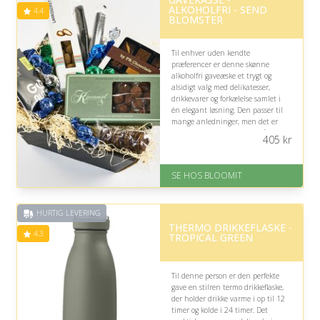
ALKOHOLFRI - SEND
4.4
BLOMSTER
Til enhver uden kendte
præferencer er denne skønne
alkoholfri gaveæske et trygt og
alsidigt valg med delikatesser,
drikkevarer og forkælelse samlet i
én elegant løsning. Den passer til
mange anledninger, men det er
værd at være opmærksom på, om
405
kr
modtageren foretrækker alkohol.
På lager
SE HOS BLOOMIT
Levering: samme dag eller efter
aftale
Fremragende Trustpilot rating
HURTIG LEVERING
på 4.4 ud af 5
THERMO DRIKKEFLASKE -
4.3
TROPICAL GREEN
Til denne person er den perfekte
gave en stilren termo drikkeflaske,
der holder drikke varme i op til 12
timer og kolde i 24 timer. Det