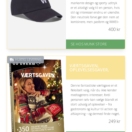
markante design og sporty udtryk
er et alsidigt valg til en person, hvis
stil og interesser endnu er ukendte.
Den neutrale farve gør den nem at
kombinere, men pasform og WWEli-
kendskab bør overvejes.
400
kr
På lager
Levering: 1-2 dages levering
SE HOS MUNK STORE
Fremragende Trustpilot rating
på 4.7 ud af 5
HURTIG LEVERING
VÆRTSGAVEN,
OPLEVELSESGAVER,
Denne fantastiske værtsgave er et
fleksibelt valg, når du ikke kender
modtagerens interesser, fordi
personen selv kan vælge blandt et
stort udvalg af oplevelser – fra
gastronomi og kultur til action og
afslapning – og dermed finde noget,
der passer.
249
kr
På lager