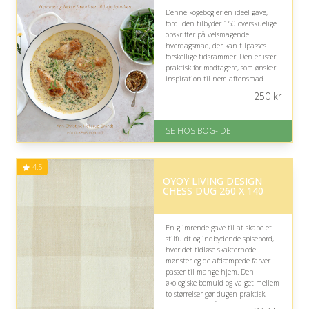
Denne kogebog er en ideel gave,
fordi den tilbyder 150 overskuelige
opskrifter på velsmagende
hverdagsmad, der kan tilpasses
forskellige tidsrammer. Den er især
praktisk for modtagere, som ønsker
inspiration til nem aftensmad
uden lange forberedelser eller
250
kr
avancerede teknikker.
På lager
SE HOS BOG-IDE
Levering: 1-3 hverdage -
forventet leveringstid
Gratis fragt
4.5
Fremragende Trustpilot rating
OYOY LIVING DESIGN
på 4.6 ud af 5
CHESS DUG 260 X 140
En glimrende gave til at skabe et
stilfuldt og indbydende spisebord,
hvor det tidløse skakternede
mønster og de afdæmpede farver
passer til mange hjem. Den
økologiske bomuld og valget mellem
to størrelser gør dugen praktisk,
men bordets mål bør overvejes nøje.