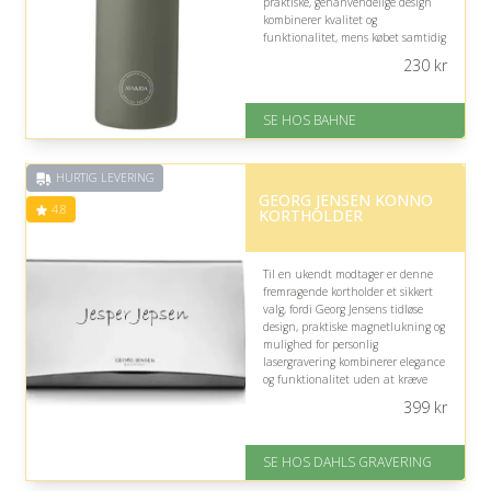
praktiske, genanvendelige design
kombinerer kvalitet og
funktionalitet, mens købet samtidig
støtter UNICEF’s arbejde for rent
230
kr
vand.
På lager
SE HOS BAHNE
Levering: 1-3 hverdage
Fremragende Trustpilot rating
på 4.3 ud af 5
HURTIG LEVERING
GEORG JENSEN KONNO
4.8
KORTHOLDER
Til en ukendt modtager er denne
fremragende kortholder et sikkert
valg, fordi Georg Jensens tidløse
design, praktiske magnetlukning og
mulighed for personlig
lasergravering kombinerer elegance
og funktionalitet uden at kræve
kendskab til specifik stil eller
399
kr
interesser.
På lager
SE HOS DAHLS GRAVERING
Levering: 2-3 dage
Fremragende Trustpilot rating