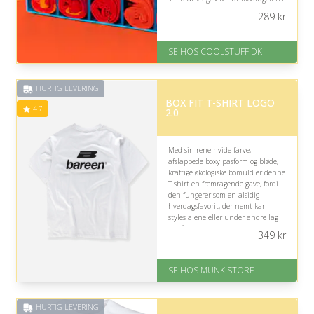
præferencer er ukendte.
289
kr
På lager
Levering: Standard leveringstid
SE HOS COOLSTUFF.DK
er 1-3 hverdage.
Fremragende Trustpilot rating
på 4.5 ud af 5
HURTIG LEVERING
BOX FIT T-SHIRT LOGO
4.7
2.0
Med sin rene hvide farve,
afslappede boxy pasform og bløde,
kraftige økologiske bomuld er denne
T-shirt en fremragende gave, fordi
den fungerer som en alsidig
hverdagsfavorit, der nemt kan
styles alene eller under andre lag
til både afslappede og mere
349
kr
velklædte looks.
På lager
SE HOS MUNK STORE
Levering: 1-2 dages levering
Fremragende Trustpilot rating
på 4.7 ud af 5
HURTIG LEVERING