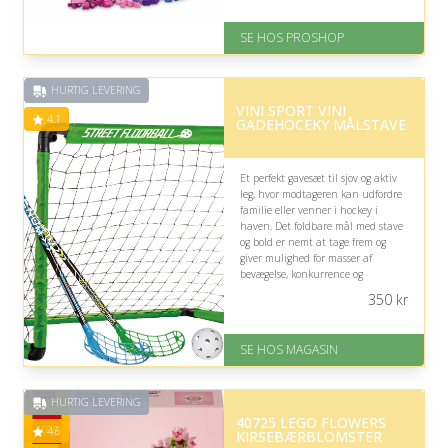
På lager
Levering: 2-12 hverdage
SE HOS PROSHOP
Fremragende Trustpilot rating
på 4.4 ud af 5
HURTIG LEVERING
VINI SPORT VINI
4.1
GADEHOCEKY MÅLSTAVE
Et perfekt gavesæt til sjov og aktiv
leg, hvor modtageren kan udfordre
familie eller venner i hockey i
haven. Det foldbare mål med stave
og bold er nemt at tage frem og
giver mulighed for masser af
bevægelse, konkurrence og
underholdning udendørs.
350
kr
På lager
Levering: 1-3 dage
SE HOS MAGASIN
God Trustpilot rating på 4.1 ud
af 5
HURTIG LEVERING
40725 LEGO FLOWERS
4.6
KIRSEBÆRBLOMSTER