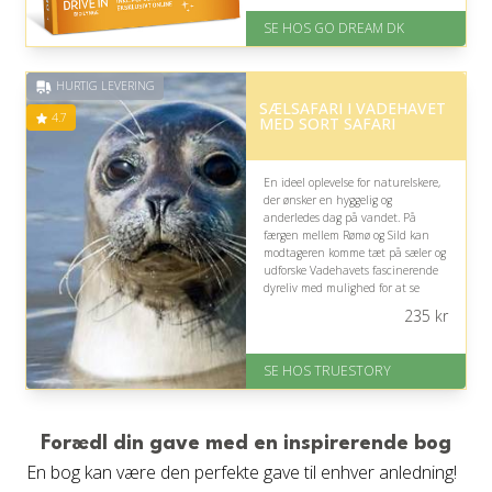
inden for 1 time
SE HOS GO DREAM DK
HURTIG LEVERING
SÆLSAFARI I VADEHAVET
4.7
MED SORT SAFARI
En ideel oplevelse for naturelskere,
der ønsker en hyggelig og
anderledes dag på vandet. På
færgen mellem Rømø og Sild kan
modtageren komme tæt på sæler og
udforske Vadehavets fascinerende
dyreliv med mulighed for at se
krabber, rejer og østers.
235
kr
På lager
Levering: 1-2 dages levering.
SE HOS TRUESTORY
Eller lav digitalt gavekort med det
samme
Fremragende Trustpilot rating
på 4.7 ud af 5
Forædl din gave med en inspirerende bog
En bog kan være den perfekte gave til enhver anledning!