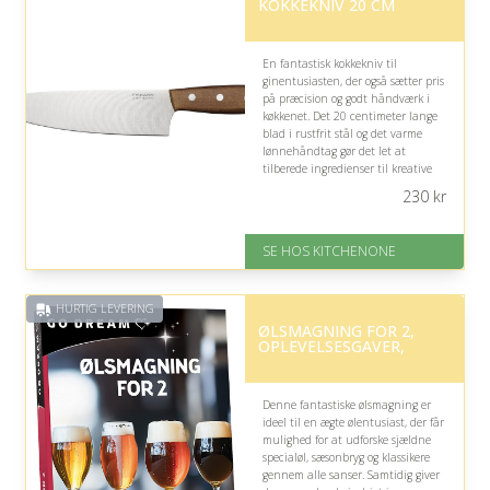
KOKKEKNIV 20 CM
på 4.6 ud af 5
En fantastisk kokkekniv til
ginentusiasten, der også sætter pris
på præcision og godt håndværk i
køkkenet. Det 20 centimeter lange
blad i rustfrit stål og det varme
lønnehåndtag gør det let at
tilberede ingredienser til kreative
drinks og gastronomiske oplevelser.
230
kr
På lager
Levering: 1-5 hverdage
SE HOS KITCHENONE
Fremragende Trustpilot rating
på 4.5 ud af 5
HURTIG LEVERING
ØLSMAGNING FOR 2,
OPLEVELSESGAVER,
Denne fantastiske ølsmagning er
ideel til en ægte ølentusiast, der får
mulighed for at udforske sjældne
specialøl, sæsonbryg og klassikere
gennem alle sanser. Samtidig giver