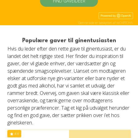
FIND GAVEIDÉER
Denne side er beskyttet af reCAPTCHA.
Populære gaver til ginentusiasten
Hvis du leder efter den rette gave til ginentusiast, er du
landet det helt rigtige sted. Her finder du inspiration til
gaver, der vil glæde enhver, der værdsætter gin og
spændende smagsoplevelser. Uanset om modtageren
elsker at udforske nye gin-varianter eller bare nyder et
godt glas med alkohol, har vi samlet et udvalg, der
rammer bredt. Overvej, om gaven skal være klassisk eller
overraskende, og tænk gerne over modtagerens
personlige præferencer. Tag et kig på udvalget herunder
og find en god gave, der sætter prikken over i’et hos
ginelskeren.
4.4