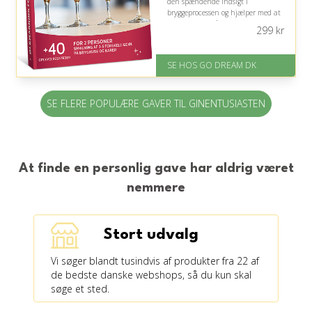
den spændende indsigt i
bryggeprocessen og hjælper med at
nuancere forståelsen af personlige
299
kr
ølpræferencer.
På lager
SE HOS GO DREAM DK
Levering: E-gavekort kan leveres
inden for 1 time
SE FLERE POPULÆRE GAVER TIL GINENTUSIASTEN
At finde en personlig gave har aldrig været
nemmere
Stort udvalg
Vi søger blandt tusindvis af produkter fra 22 af
de bedste danske webshops, så du kun skal
søge et sted.