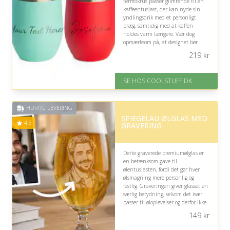
termokrus passer glimrende til en
kaffeentusiast, der kan nyde sin
yndlingsdrik med et personligt
præg, samtidig med at kaffen
holdes varm længere. Vær dog
opmærksom på, at designet bør
afspejle personens særlige
219
kr
kaffesmag eller stil.
På lager
SE HOS COOLSTUFF.DK
Levering: Standard leveringstid
er 1-3 hverdage.
Fremragende Trustpilot rating
HURTIG LEVERING
på 4.5 ud af 5
SPIEGELAU ØLGLAS MED
4.5
GRAVERING
Dette graverede premiumølglas er
en betænksom gave til
ølentusiasten, fordi det gør hver
ølsmagning mere personlig og
festlig. Graveringen giver glasset en
særlig betydning, selvom det især
passer til øloplevelser og derfor ikke
nødvendigvis bruges til alle drikke.
149
kr
På lager