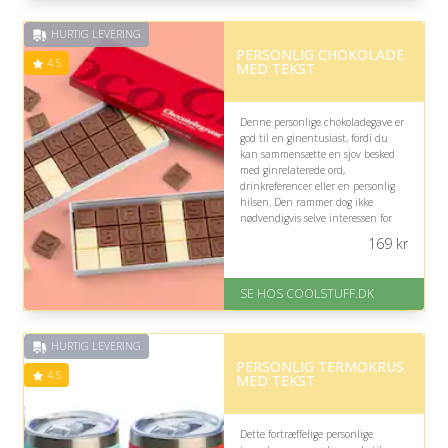
er 1-3 hverdage.
Fremragende Trustpilot rating
HURTIG LEVERING
på 4.5 ud af 5
PERSONLIG CHOKOLADE
4.5
MED TEKST
Denne personlige chokoladegave er
god til en ginentusiast, fordi du
kan sammensætte en sjov besked
med ginrelaterede ord,
drinkreferencer eller en personlig
hilsen. Den rammer dog ikke
nødvendigvis selve interessen for
gin, da gaven primært er kreativ og
169
kr
sød.
På lager
SE HOS COOLSTUFF.DK
Levering: Standard leveringstid
er 1-3 hverdage.
Fremragende Trustpilot rating
HURTIG LEVERING
på 4.5 ud af 5
PERSONLIG TERMOKRUS
4.5
MED TEKST
Dette fortræffelige personlige