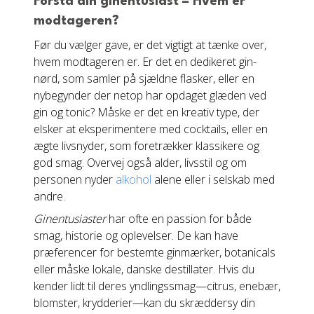
Forstå din ginentusiast – Hvem er
modtageren?
Før du vælger gave, er det vigtigt at tænke over,
hvem modtageren er. Er det en dedikeret gin-
nørd, som samler på sjældne flasker, eller en
nybegynder der netop har opdaget glæden ved
gin og tonic? Måske er det en kreativ type, der
elsker at eksperimentere med cocktails, eller en
ægte livsnyder, som foretrækker klassikere og
god smag. Overvej også alder, livsstil og om
personen nyder
alkohol
alene eller i selskab med
andre.
Ginentusiaster
har ofte en passion for både
smag, historie og oplevelser. De kan have
præferencer for bestemte ginmærker, botanicals
eller måske lokale, danske destillater. Hvis du
kender lidt til deres yndlingssmag—citrus, enebær,
blomster, krydderier—kan du skræddersy din