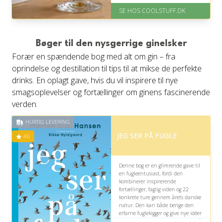
Levering: Standard leveringstid
SE HOS COOLSTUFF.DK
er 1-3 hverdage.
Fremragende Trustpilot rating
på 4.5 ud af 5
Bøger til den nysgerrige ginelsker
Forær en spændende bog med alt om gin – fra
oprindelse og destillation til tips til at mikse de perfekte
drinks. En oplagt gave, hvis du vil inspirere til nye
smagsoplevelser og fortællinger om ginens fascinerende
verden.
HURTIG LEVERING
JEG SER PÅ FUGLE
4.6
Denne bog er en glimrende gave til
en fugleentusiast, fordi den
kombinerer inspirerende
fortællinger, faglig viden og 22
konkrete ture gennem årets danske
natur. Den kan både berige den
erfarne fuglekigger og give nye idéer
til spændende observationer tæt på