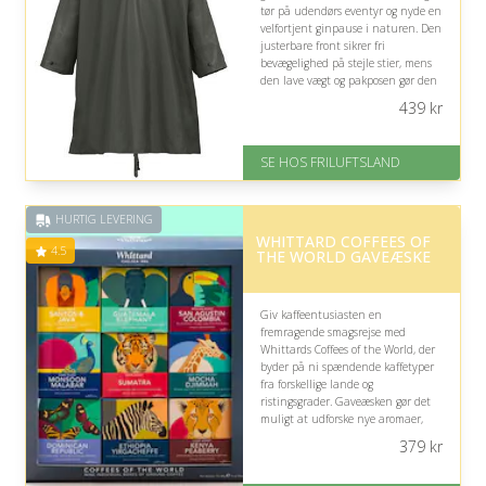
tør på udendørs eventyr og nyde en
velfortjent ginpause i naturen. Den
justerbare front sikrer fri
bevægelighed på stejle stier, mens
den lave vægt og pakposen gør den
nem at have med.
439
kr
På lager
Levering: 1-2 hverdage
SE HOS FRILUFTSLAND
God Trustpilot rating på 3.8 ud
af 5
HURTIG LEVERING
WHITTARD COFFEES OF
4.5
THE WORLD GAVEÆSKE
Giv kaffeentusiasten en
fremragende smagsrejse med
Whittards Coffees of the World, der
byder på ni spændende kaffetyper
fra forskellige lande og
ristingsgrader. Gaveæsken gør det
muligt at udforske nye aromaer,
sammenligne karakterer og finde
379
kr
personlige favoritter blandt verdens
kaffetraditioner.