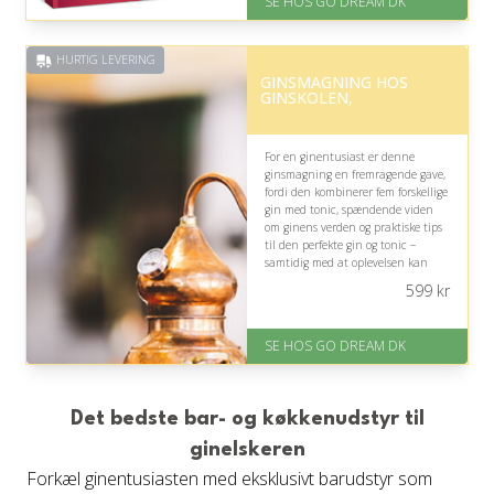
SE HOS GO DREAM DK
På lager
Levering: E-gavekort kan leveres
inden for 1 time
HURTIG LEVERING
GINSMAGNING HOS
GINSKOLEN,
For en ginentusiast er denne
ginsmagning en fremragende gave,
fordi den kombinerer fem forskellige
gin med tonic, spændende viden
om ginens verden og praktiske tips
til den perfekte gin og tonic –
samtidig med at oplevelsen kan
deles med en, du holder af.
599
kr
På lager
Levering: E-gavekort kan leveres
SE HOS GO DREAM DK
inden for 1 time
Det bedste bar- og køkkenudstyr til
ginelskeren
Forkæl ginentusiasten med eksklusivt barudstyr som