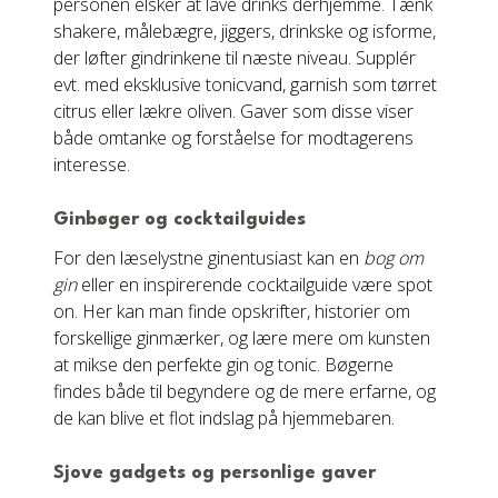
personen elsker at lave drinks derhjemme. Tænk
shakere, målebægre, jiggers, drinkske og isforme,
der løfter gindrinkene til næste niveau. Supplér
evt. med eksklusive tonicvand, garnish som tørret
citrus eller lækre oliven. Gaver som disse viser
både omtanke og forståelse for modtagerens
interesse.
Ginbøger og cocktailguides
For den læselystne ginentusiast kan en
bog om
gin
eller en inspirerende cocktailguide være spot
on. Her kan man finde opskrifter, historier om
forskellige ginmærker, og lære mere om kunsten
at mikse den perfekte gin og tonic. Bøgerne
findes både til begyndere og de mere erfarne, og
de kan blive et flot indslag på hjemmebaren.
Sjove gadgets og personlige gaver