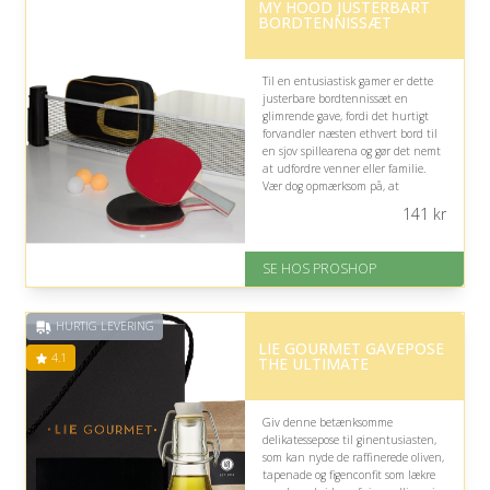
MY HOOD JUSTERBART
BORDTENNISSÆT
Til en entusiastisk gamer er dette
justerbare bordtennissæt en
glimrende gave, fordi det hurtigt
forvandler næsten ethvert bord til
en sjov spillearena og gør det nemt
at udfordre venner eller familie.
Vær dog opmærksom på, at
modtageren skal have plads til at
141
kr
spille aktivt.
På lager
SE HOS PROSHOP
Levering: 2-12 hverdage
Fremragende Trustpilot rating
på 4.4 ud af 5
HURTIG LEVERING
LIE GOURMET GAVEPOSE
4.1
THE ULTIMATE
Giv denne betænksomme
delikatessepose til ginentusiasten,
som kan nyde de raffinerede oliven,
tapenade og figenconfit som lækre