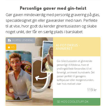
på 4.4 ud af 5
Personlige gaver med gin-twist
Gør gaven mindeværdig med personlig gravering på glas,
specialdesignet gin eller gaveæsker med navn. Perfekte
til at vise, hvor godt du kender ginentusiasten og skabe
noget unikt, der får en særlig plads i barskabet.
HURTIG LEVERING
AI-FOTOKRUS -
4.5
ANIMERET
Giv bilentusiasten et glimrende
personligt AI-fotokrus, hvor et
yndlingsbillede forvandles til et
farverigt, animeret kunstværk. Det
passer perfekt til garagens
kaffepauser eller morgenstunden,
især hvis motivet viser
drømmebilen, et mindeværdigt træf
119
kr
eller en særlig køretur.
På lager
SE HOS COOLSTUFF.DK
Levering: Standard leveringstid