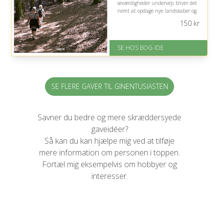
seværdigheder undervejs bliver det
nemt at opdage nye landskaber og
kombinere aktive udflugter med
150
kr
hyggelige pauser.
På lager
SE HOS BOG-IDE
Levering: 1-3 hverdage -
forventet leveringstid
Gratis fragt
Fremragende Trustpilot rating
på 4.6 ud af 5
SE FLERE GAVER TIL GINENTUSIASTEN
Savner du bedre og mere skræddersyede
gaveidéer?
Så kan du kan hjælpe mig ved at tilføje
mere information om personen i toppen.
Fortæl mig eksempelvis om hobbyer og
interesser.