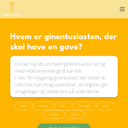
Op
Hvem er ginentusiasten, der
skal have en gave?
Ham
Hende
Barn
Teenager
Ung
Voksen
Senior