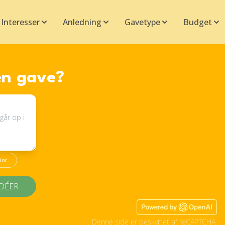
Interesser
Anledning
Gavetype
Budget
en gave?
ior
IDÉER
Denne side er beskyttet af reCAPTCHA.