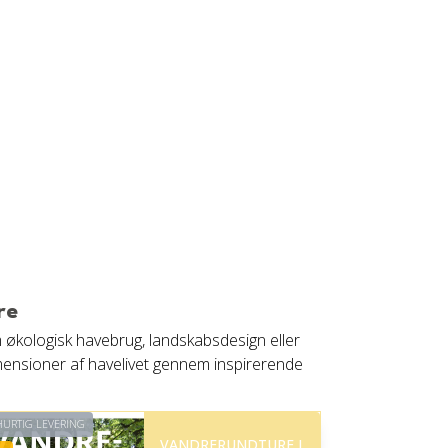
re
m økologisk havebrug, landskabsdesign eller
mensioner af havelivet gennem inspirerende
URTIG LEVERING
VANDRERUNDTURE I