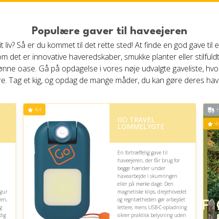
Populære gaver til haveejeren
dit liv? Så er du kommet til det rette sted! At finde en god gave t
 det er innovative haveredskaber, smukke planter eller stilfuldt
ønne oase. Gå på opdagelse i vores nøje udvalgte gaveliste, hvor d
re. Tag et kig, og opdag de mange måder, du kan gøre deres 
4.4
H
GO TRAVEL
4.
LOMMELYGTE
En fortræffelig gave til
haveejeren, der får brug for
begge hænder under
havearbejde i skumringen
eller på mørke dage. Den
igur
magnetiske klips, drejehovedet
ren,
og regntætheden gør arbejdet
g
lettere, mens USB-C-opladning
dig
sikrer praktisk belysning uden