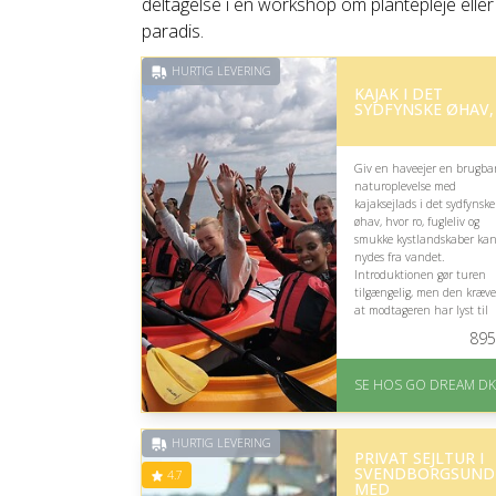
deltagelse i en workshop om plantepleje eller
paradis.
HURTIG LEVERING
KAJAK I DET
SYDFYNSKE ØHAV,
Giv en haveejer en brugba
naturoplevelse med
kajaksejlads i det sydfynske
øhav, hvor ro, fugleliv og
smukke kystlandskaber ka
nydes fra vandet.
Introduktionen gør turen
tilgængelig, men den kræve
at modtageren har lyst til
fysisk aktivitet og tid væk fr
895
haven.
På lager
SE HOS GO DREAM DK
Levering: E-gavekort k
leveres inden for 1 time
HURTIG LEVERING
PRIVAT SEJLTUR I
SVENDBORGSUND
4.7
MED