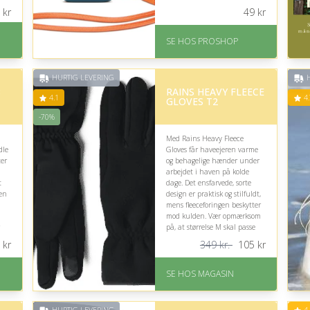
besværlige batteriskift.
kr
49
kr
På lager
Levering: 2-12 hverdage
SE HOS PROSHOP
Fremragende Trustpilot
rating på 4.4 ud af 5
HURTIG LEVERING
H
8
RAINS HEAVY FLEECE
4.1
4.
GLOVES T2
-70%
Med Rains Heavy Fleece
dle
Gloves får haveejeren varme
er
og behagelige hænder under
arbejdet i haven på kolde
t
dage. Det ensfarvede, sorte
men
design er praktisk og stilfuldt,
mens fleeceforingen beskytter
mod kulden. Vær opmærksom
på, at størrelse M skal passe
modtagerens hænder.
kr
349 kr.
105
kr
På lager
Levering: 1-3 dage
SE HOS MAGASIN
God Trustpilot rating på
4.1 ud af 5
Nedsat: 70% (Normalpris: