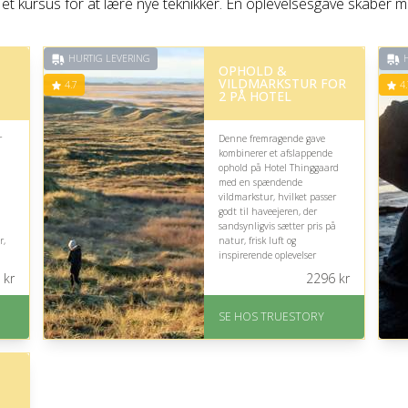
 et kursus for at lære nye teknikker. En oplevelsesgave skaber mi
HURTIG LEVERING
H
OPHOLD &
VILDMARKSTUR FOR
4.7
4.
2 PÅ HOTEL
r
Denne fremragende gave
kombinerer et afslappende
ophold på Hotel Thinggaard
med en spændende
n
vildmarkstur, hvilket passer
godt til haveejeren, der
sandsynligvis sætter pris på
r,
natur, frisk luft og
inspirerende oplevelser
a
udendørs, selvom turen
kr
2296
kr
kræver lyst til mere vild natur
end haven.
SE HOS TRUESTORY
På lager
an
Levering: 1-2 dages
levering. Eller lav digitalt
gavekort med det samme
Fremragende Trustpilot
rating på 4.7 ud af 5