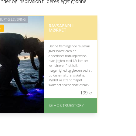
nder og inspiration til deres eget grønne
URTIG LEVERING
RAVSAFARI I
7
MØRKET
Denne fremragende ravsafari
giver haveejeren en
anderledes naturoplevelse,
hvor jagten med UV-lamper
kombinerer frisk luft,
nysgerrighed og glæden ved at
udforske naturens skatte.
Mørket og strandmiljøet
skaber et spændende afbræk
fra havelivet, men oplevelsen
199
kr
kræver lyst til kulde og sene
timer.
SE HOS TRUESTORY
På lager
Levering: 1-2 dages
levering. Eller lav digitalt
gavekort med det samme
Fremragende Trustpilot
rating på 4.7 ud af 5