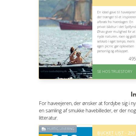
En ideel gave til haveejeren
der trænger til et inspirer
afbræk fra hverdagen: En
privat bådtur i det Sydfyns
Øhav giver mulighed for at
nyde naturen, roen og godt
selskab i eget tempo, mens
egen picnic gør oplevelsen
personlig og afslappet.
495
På lager
Levering: 1-2 dages
SE HOS TRUESTORY
levering. Eller lav digitalt
gavekort med det samme
Fremragende Trustpilot
rating på 4.7 ud af 5
I
For haveejeren, der ønsker at fordybe sig i 
en samling af smukke havebilleder, er der no
litteratur.
HURTIG LEVERING
BUCKET LIST - 250