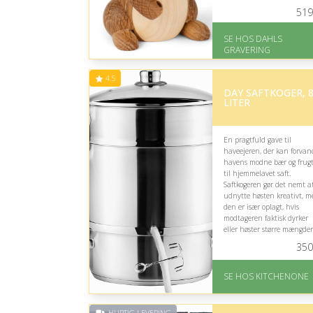
og dekorativ.
519
På lager
SE HOS DAHLS
Levering: 2-3 dage
GRAVERING
Gratis fragt
Fremragende Trustpilot
rating på 4.8 ud af 5
4.5
DAY SAFTKOGER, 
LITER
En pragtfuld gave til
haveejeren, der kan forvan
havens modne bær og frugt
til hjemmelavet saft.
Saftkogeren gør det nemt a
udnytte høsten kreativt, 
den er især oplagt, hvis
modtageren faktisk dyrker
eller høster større mængder
frugt.
350
Fremragende Trustpilot
rating på 4.5 ud af 5
SE HOS KITCHENONE