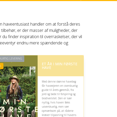
il en haveentusiast handler om at forstå deres
 tilbehør, er der masser af muligheder, der
u finder inspiration til overraskelser, der vil
haveeventyr endnu mere spændende og
URTIG LEVERING
ET ÅR I MIN FØRSTE
6
HAVE
Med denne skønne havebog
får haveejeren en overskuelig
guide til årets gøremål, fra
jord og bede til forspiring og
biodiversitet. Den er især
nyttig, hvis haven føles
uoverskuelig, men vær
opmærksom på, at rådene
kræver tilpasning til havens