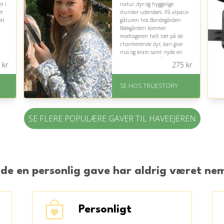
r i
natur, dyr og hyggelige
et
stunder udendørs. På alpaca-
at
gåturen hos Bondegården
Bækgården kommer
modtageren helt tæt på de
charmerende dyr, kan give
nus og kram samt nyde en
anderledes dag på landet.
kr
275
kr
På lager
Levering: 1-2 dages
D
SE HOS TRUESTORY
på
levering. Eller lav digitalt
gavekort med det samme
Fremragende Trustpilot
SE FLERE POPULÆRE GAVER TIL HAVEEJEREN
rating på 4.7 ud af 5
nde en personlig gave har aldrig været n
Personligt