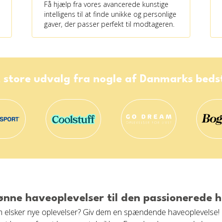
Få hjælp fra vores avancerede kunstige
intelligens til at finde unikke og personlige
gaver, der passer perfekt til modtageren.
 store udvalg fra nogle af Danmarks bed
ønne haveoplevelser til den passionerede 
 som elsker nye oplevelser? Giv dem en spændende haveoplevelse