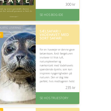
jord og forhold.
300
kr
På lager
Levering: 1-3 hverdage -
SE HOS BOG-IDE
forventet leveringstid
Gratis fragt
Fremragende Trustpilot
URTIG LEVERING
SÆLSAFARI I
rating på 4.6 ud af 5
VADEHAVET MED
7
SORT SAFARI
For en haveejer er denne gave
betænksom, fordi færgeturen
inviterer til frisk luft,
naturoplevelser og
nærkontakt med Vadehavets
spændende dyreliv, som kan
inspirere nysgerrigheden på
naturen. Den er dog ikke
perfekt, hvis modtageren helst
bruger fritiden hjemme i
235
kr
haven.
På lager
SE HOS TRUESTORY
Levering: 1-2 dages
levering. Eller lav digitalt
gavekort med det samme