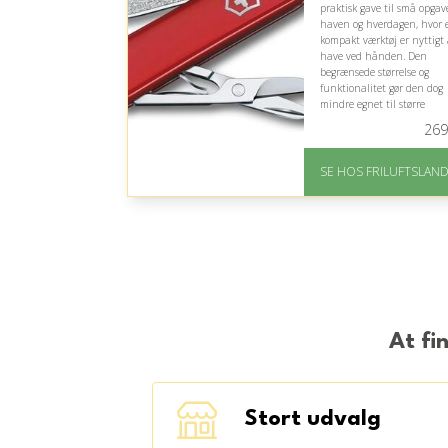
praktisk gave til små opgave
haven og hverdagen, hvor 
kompakt værktøj er nyttigt 
have ved hånden. Den
begrænsede størrelse og
funktionalitet gør den dog
mindre egnet til større
havearbejde.
269
På lager
Levering: 1-2 hverdage
SE HOS FRILUFTSLAN
God Trustpilot rating 
3.8 ud af 5
At fi
Stort udvalg