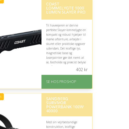
4
Fremragende Trustpilot
COAST
LOMMELYGTE 1000
rating på 4.7 ud af 5
LUMEN SLAYER PRO
Til haveejeren er denne
perfekte Slayer-lommelygte en
kompakt og robust hjælper til
mørke aftenture, arbejde i
skuret eller praktiske opgaver
udendørs. Det kraftige lys,
magnetiske base og
laserpointer gør det nemt at
se, fastholde og præcist belyse
områder.
402
kr
På lager
Levering: 2-12 hverdage
SE HOS PROSHOP
Fremragende Trustpilot
rating på 4.4 ud af 5
4
SANDBERG
SURVIVOR
POWERBANK 100W
40000
Med sin vejrbestandige
konstruktion, kraftige