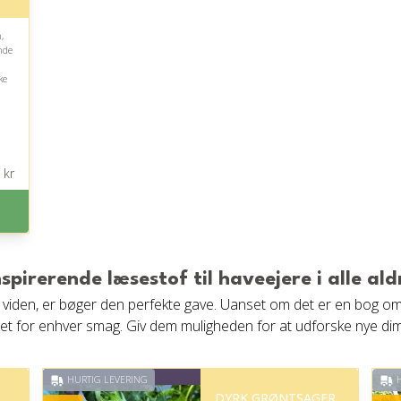
,
ende
ke
kr
nspirerende læsestof til haveejere i alle ald
ny viden, er bøger den perfekte gave. Uanset om det er en bog o
get for enhver smag. Giv dem muligheden for at udforske nye di
HURTIG LEVERING
H
DYRK GRØNTSAGER