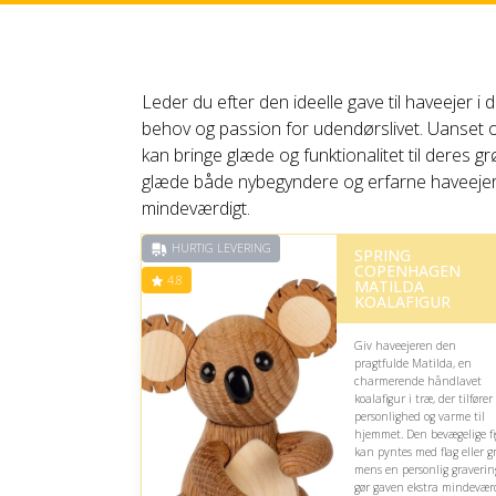
Leder du efter den ideelle gave til haveejer i 
behov og passion for udendørslivet. Uanset om
kan bringe glæde og funktionalitet til deres gr
glæde både nybegyndere og erfarne haveeje
mindeværdigt.
HURTIG LEVERING
SPRING
COPENHAGEN
4.8
MATILDA
KOALAFIGUR
Giv haveejeren den
pragtfulde Matilda, en
charmerende håndlavet
koalafigur i træ, der tilfører
personlighed og varme til
hjemmet. Den bevægelige f
kan pyntes med flag eller g
mens en personlig graverin
gør gaven ekstra mindevær