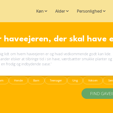
Køn
Alder
Personlighed
 haveejeren, der skal have 
am
Hende
Barn
Teenager
Ung
Voksen
Sen
FIND GAVE