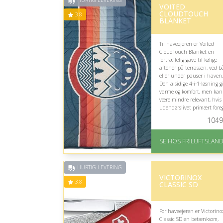
HURTIG LEVERING
VOITED
CLOUDTOUCH
3.8
BLANKET
Til haveejeren er Voited
CloudTouch Blanket en
fortræffelig gave til kølige
aftener på terrassen, ved b
eller under pauser i haven.
Den alsidige 4-i-1-løsning g
varme og komfort, men kan
være mindre relevant, hvis
udendørslivet primært fore
i varmt vejr.
1049
På lager
Levering: 1-2 hverdage
SE HOS FRILUFTSLAN
Gratis fragt
God Trustpilot rating 
3.8 ud af 5
HURTIG LEVERING
VICTORINOX
3.8
CLASSIC SD
For haveejeren er Victorino
Classic SD en betænksom,