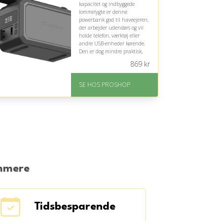
kapacitet og indbyggede
lommelygte er denne
powerbank god til haveejeren,
der arbejder udendørs og vil
holde telefon, værktøj eller
andre USB-enheder kørende.
Den er dog mindre praktisk,
hvis strømbehovet primært
869
kr
dækkes tæt på hjemmets
stikkontakter.
SE HOS PROSHOP
På lager
Levering: 2-12 hverdage
Fremragende Trustpilot
rating på 4.4 ud af 5
emmere
Tidsbesparende