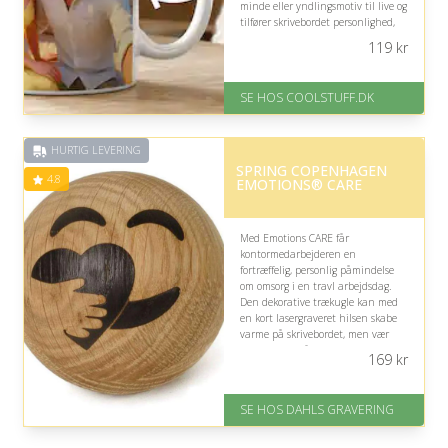
minde eller yndlingsmotiv til live og
tilfører skrivebordet personlighed,
selvom den animerede stil
119
kr
naturligvis afhænger af billedets
udtryk.
SE HOS COOLSTUFF.DK
På lager
Levering: Standard leveringstid
er 1-3 hverdage.
HURTIG LEVERING
Fremragende Trustpilot rating
SPRING COPENHAGEN
på 4.5 ud af 5
4.8
EMOTIONS® CARE
Med Emotions CARE får
kontormedarbejderen en
fortræffelig, personlig påmindelse
om omsorg i en travl arbejdsdag.
Den dekorative trækugle kan med
en kort lasergraveret hilsen skabe
varme på skrivebordet, men vær
opmærksom på, at den begrænsede
169
kr
tekstplads kræver en meget kort
besked.
SE HOS DAHLS GRAVERING
På lager
Levering: 2-3 dage