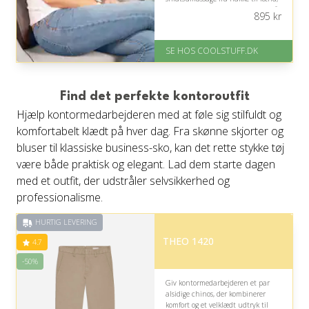
mens den fleksible anvendelse også
895
kr
gør den praktisk på farten.
På lager
SE HOS COOLSTUFF.DK
Levering: Standard leveringstid
er 1-3 hverdage.
Gratis fragt
Fremragende Trustpilot rating
Find det perfekte kontoroutfit
på 4.5 ud af 5
Hjælp kontormedarbejderen med at føle sig stilfuldt og
komfortabelt klædt på hver dag. Fra skønne skjorter og
bluser til klassiske business-sko, kan det rette stykke tøj
være både praktisk og elegant. Lad dem starte dagen
med et outfit, der udstråler selvsikkerhed og
professionalisme.
HURTIG LEVERING
THEO 1420
4.7
-50%
Giv kontormedarbejderen et par
alsidige chinos, der kombinerer
komfort og et velklædt udtryk til