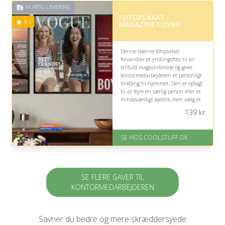
Fremragende Trustpilot rating
HURTIG LEVERING
på 4.8 ud af 5
FOTOPLAKAT -
4.5
MAGAZINE COVER
Denne skønne fotoplakat
forvandler et yndlingsfoto til en
stilfuld magasinforside og giver
kontormedarbejderen et personligt
blikfang til hjemmet. Den er oplagt
til at fejre en særlig person eller et
mindeværdigt øjeblik, men vælg et
foto, der passer til modtagerens
139
kr
indretning og humor.
På lager
SE HOS COOLSTUFF.DK
Levering: Standard leveringstid
er 1-3 hverdage.
Fremragende Trustpilot rating
på 4.5 ud af 5
SE FLERE GAVER TIL
KONTORMEDARBEJDEREN
Savner du bedre og mere skræddersyede