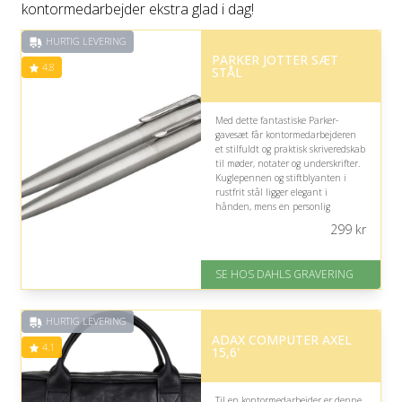
kontormedarbejder ekstra glad i dag!
HURTIG LEVERING
PARKER JOTTER SÆT
4.8
STÅL
Med dette fantastiske Parker-
gavesæt får kontormedarbejderen
et stilfuldt og praktisk skriveredskab
til møder, notater og underskrifter.
Kuglepennen og stiftblyanten i
rustfrit stål ligger elegant i
hånden, mens en personlig
gravering gør sættet ekstra velegnet
299
kr
som professionel og personlig gave.
På lager
SE HOS DAHLS GRAVERING
Levering: 2-3 dage
Fremragende Trustpilot rating
på 4.8 ud af 5
HURTIG LEVERING
ADAX COMPUTER AXEL
4.1
15,6'
Til en kontormedarbejder er denne