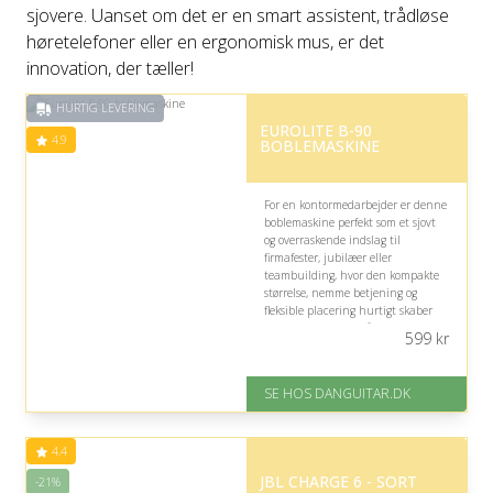
sjovere. Uanset om det er en smart assistent, trådløse
høretelefoner eller en ergonomisk mus, er det
innovation, der tæller!
HURTIG LEVERING
EUROLITE B-90
4.9
BOBLEMASKINE
For en kontormedarbejder er denne
boblemaskine perfekt som et sjovt
og overraskende indslag til
firmafester, jubilæer eller
teambuilding, hvor den kompakte
størrelse, nemme betjening og
fleksible placering hurtigt skaber
festlig stemning og får kollegerne til
599
kr
at smile.
På lager
SE HOS DANGUITAR.DK
Levering: 1-2 hverdage
Fremragende Trustpilot rating
på 4.9 ud af 5
4.4
JBL CHARGE 6 - SORT
-21%