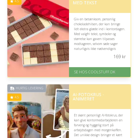
4.5
MED TEKST
Giv en betænksom, personlig
chokoladehilsen, der kan bringe
lidt ekstra glæde ind i kontordagen.
Med valgfri tekst, symboler og
størrelse kan gaven tilpasses
modtageren, selvom søde sager
naturligvis ikke nødvendigvis
passer til dennes smag eller
169
kr
arbejdsrutiner.
På lager
SE HOS COOLSTUFF.DK
Levering: Standard leveringstid
er 1-3 hverdage.
Fremragende Trustpilot rating
HURTIG LEVERING
på 4.5 ud af 5
AI-FOTOKRUS -
4.5
ANIMERET
Et skønt personligt AI-fotokrus, der
kan give kontormedarbejderen en
farverig og hyggelig start på
arbejdsdagen med morgenkaffen.
Det unikke design bringer et kært