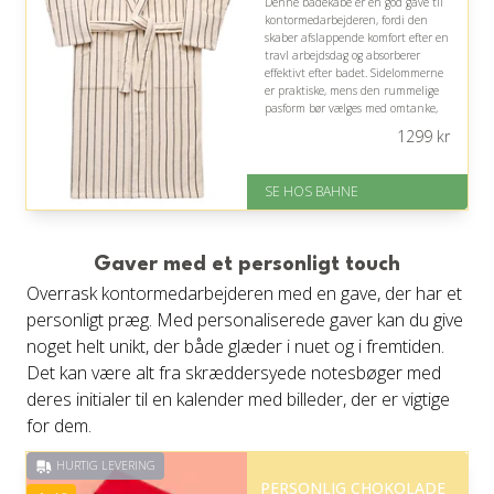
Denne badekåbe er en god gave til
kontormedarbejderen, fordi den
skaber afslappende komfort efter en
travl arbejdsdag og absorberer
effektivt efter badet. Sidelommerne
er praktiske, mens den rummelige
pasform bør vælges med omtanke,
især hvis modtageren er højere end
1299
kr
176 cm.
På lager
SE HOS BAHNE
Levering: 1-3 hverdage
Gratis fragt
Fremragende Trustpilot rating
på 4.3 ud af 5
Gaver med et personligt touch
Overrask kontormedarbejderen med en gave, der har et
personligt præg. Med personaliserede gaver kan du give
noget helt unikt, der både glæder i nuet og i fremtiden.
Det kan være alt fra skræddersyede notesbøger med
deres initialer til en kalender med billeder, der er vigtige
for dem.
HURTIG LEVERING
PERSONLIG CHOKOLADE