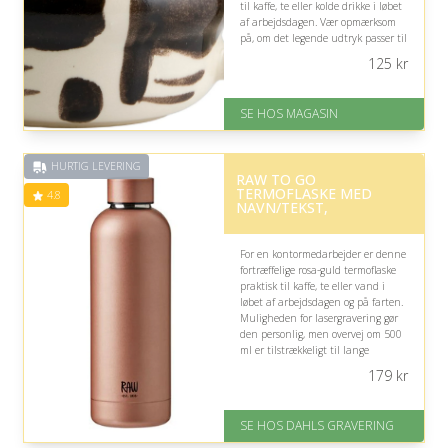
til kaffe, te eller kolde drikke i løbet
af arbejdsdagen. Vær opmærksom
på, om det legende udtryk passer til
kontorets stil.
125
kr
På lager
Levering: 1-3 dage
SE HOS MAGASIN
God Trustpilot rating på 4.1 ud
af 5
HURTIG LEVERING
RAW TO GO
TERMOFLASKE MED
4.8
NAVN/TEKST,
For en kontormedarbejder er denne
fortræffelige rosa-guld termoflaske
praktisk til kaffe, te eller vand i
løbet af arbejdsdagen og på farten.
Muligheden for lasergravering gør
den personlig, men overvej om 500
ml er tilstrækkeligt til lange
kontordage.
179
kr
På lager
Levering: 2-3 dage
SE HOS DAHLS GRAVERING
Fremragende Trustpilot rating