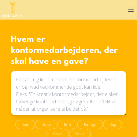
Op
Hvem er
kontormedarbejderen, der
skal have en gave?
Ham
Hende
Barn
Teenager
Ung
Voksen
Senior