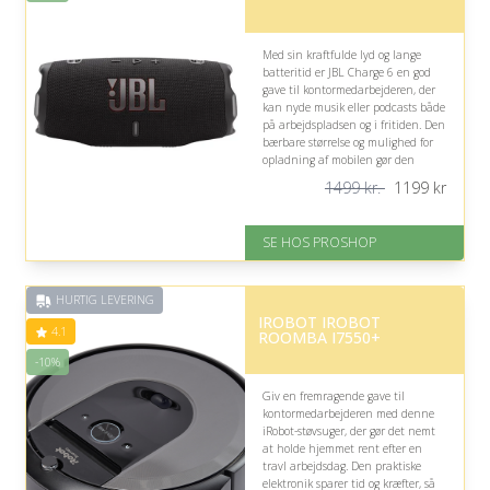
Med sin kraftfulde lyd og lange
batteritid er JBL Charge 6 en god
gave til kontormedarbejderen, der
kan nyde musik eller podcasts både
på arbejdspladsen og i fritiden. Den
bærbare størrelse og mulighed for
opladning af mobilen gør den
praktisk i en travl hverdag.
1499 kr.
1199
kr
På lager
Levering: 2-12 hverdage
SE HOS PROSHOP
Fremragende Trustpilot rating
på 4.4 ud af 5
Nedsat: 21% (Normalpris: 1499
HURTIG LEVERING
kr.)
IROBOT IROBOT
4.1
ROOMBA I7550+
-10%
Giv en fremragende gave til
kontormedarbejderen med denne
iRobot-støvsuger, der gør det nemt
at holde hjemmet rent efter en
travl arbejdsdag. Den praktiske
elektronik sparer tid og kræfter, så