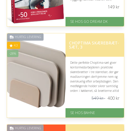
partner eller kollega og skaber et
149
kr
kærkomment afbræk fra kontorets
rutiner.
SE HOS GO DREAM DK
På lager
Levering: E-gavekort kan leveres
inden for 1 time
HURTIG LEVERING
CHOPTIMA SKÆREBRÆT-
4.3
SÆT, 3
-28%
Dette perfekte Choptima-sæt giver
kontormedarbejderen praktiske
skærebrætter i tre størrelser, der gør
madlavningen derhjemme nem og
overskuelig efter arbejdsdagen. Den
medfølgende holder sikrer samtidig
orden i køkkenet, så brætterne altid
er samlet og lette at finde.
549 kr.
400
kr
På lager
Levering: 1-3 hverdage
SE HOS BAHNE
Gratis fragt
Fremragende Trustpilot rating
på 4.3 ud af 5
HURTIG LEVERING
Nedsat: 28% (Normalpris: 549