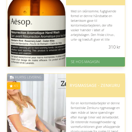
Med sin skånsomme, fugtgivende
formel er denne håndsæbe en
betænksom gave til
kontormedarbejderen, der ofte
vasker hænder i løbet af
arbejdsdagen. Den friske citrus-,
urte- og træduft giver et lille
luksuriøst pusterum, men kan være
310
kr
mindre oplagt, hvis personen
foretrækker parfumefri produkter.
SE HOS MAGASIN
På lager
Levering: 1-3 dage
God Trustpilot rating på 4.1 ud
HURTIG LEVERING
af 5
RYGMASSAGE - ZENKURU
4.5
For en kontormedarbejder er denne
fantastiske Zenkuru-rygmassage en
skøn måde at løsne spændinger
efter mange timer ved skrivebordet.
De roterende massagehoveder og
varmefunktionen giver afslappende
shiatsumassage fra nakke til lænd,