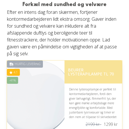
Forkæl med sundhed og velvære
Efter en intens dag foran skærmen, fortjener
kontormedarbejderen lidt ekstra omsorg. Gaver inden
for sundhed og velvære kan inkludere alt fra
afslappende duftlys og beroligende teer til
fitnesstrackere, der holder motivationen oppe. Lad
gaven være en påmindelse om vigtigheden af at passe
på sig selv.
HURTIG LEVERING
BEURER
4.1
LYSTERAPILAMPE TL 70
-41%
Denne lysterapilampe er perfekt til
kontormedarbejderen, fordi den
giver behageligt, flimmerfrit lys, der
kan gøre mørke arbejdsdage mere
energifyldte og komfortable. Med
justerbare lysniveauer og timer er
den nem at tilpasse til skrivebordet
og den daglige arbejdsrytme.
2199 kr.
1299
kr