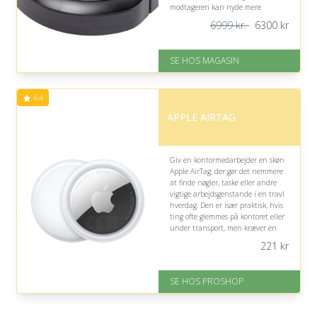
modtageren kan nyde mere
overskud i hverdagen.
6999 kr.
6300
kr
På lager
Levering: 1-3 dage
SE HOS MAGASIN
God Trustpilot rating på 4.1 ud
af 5
Nedsat: 10% (Normalpris: 6999
4.4
kr.)
APPLE AIRTAG
Giv en kontormedarbejder en skøn
Apple AirTag, der gør det nemmere
at finde nøgler, taske eller andre
vigtige arbejdsgenstande i en travl
hverdag. Den er især praktisk, hvis
ting ofte glemmes på kontoret eller
under transport, men kræver en
kompatibel iPhone for fuld
221
kr
funktionalitet.
På lager
SE HOS PROSHOP
Levering: 2-12 hverdage
Fremragende Trustpilot rating
på 4.4 ud af 5