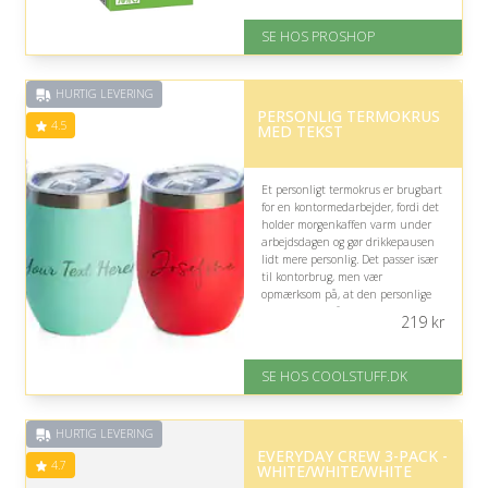
Levering: 2-12 hverdage
Fremragende Trustpilot rating
SE HOS PROSHOP
på 4.4 ud af 5
HURTIG LEVERING
PERSONLIG TERMOKRUS
4.5
MED TEKST
Et personligt termokrus er brugbart
for en kontormedarbejder, fordi det
holder morgenkaffen varm under
arbejdsdagen og gør drikkepausen
lidt mere personlig. Det passer især
til kontorbrug, men vær
opmærksom på, at den personlige
udformning måske ikke matcher
219
kr
modtagerens stil.
På lager
SE HOS COOLSTUFF.DK
Levering: Standard leveringstid
er 1-3 hverdage.
Fremragende Trustpilot rating
HURTIG LEVERING
på 4.5 ud af 5
EVERYDAY CREW 3-PACK -
4.7
WHITE/WHITE/WHITE