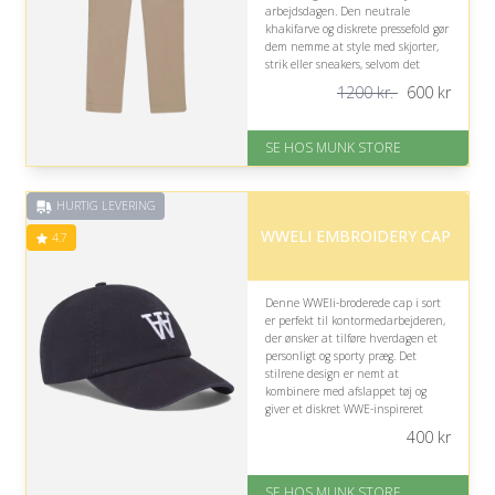
arbejdsdagen. Den neutrale
khakifarve og diskrete pressefold gør
dem nemme at style med skjorter,
strik eller sneakers, selvom det
slanke snit naturligvis afhænger af
1200 kr.
600
kr
personlig pasform.
På lager
SE HOS MUNK STORE
Levering: 1-2 dages levering
Fremragende Trustpilot rating
på 4.7 ud af 5
HURTIG LEVERING
Nedsat: 50% (Normalpris: 1200
kr.)
WWELI EMBROIDERY CAP
4.7
Denne WWEli-broderede cap i sort
er perfekt til kontormedarbejderen,
der ønsker at tilføre hverdagen et
personligt og sporty præg. Det
stilrene design er nemt at
kombinere med afslappet tøj og
giver et diskret WWE-inspireret
statement uden at virke for
400
kr
prangende.
På lager
SE HOS MUNK STORE