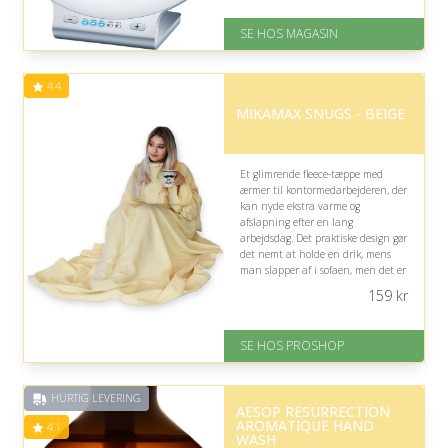
På lager
Levering: 1-3 dage
SE HOS MAGASIN
God Trustpilot rating på 4.1 ud
af 5
Nedsat: 41% (Normalpris: 2199
4.4
kr.)
MIKAMAX SNUGS - BEIGE
Et glimrende fleece-tæppe med
ærmer til kontormedarbejderen, der
kan nyde ekstra varme og
afslapning efter en lang
arbejdsdag. Det praktiske design gør
det nemt at holde en drik, mens
man slapper af i sofaen, men det er
primært velegnet til hjemlig hygge
159
kr
frem for kontoret.
På lager
SE HOS PROSHOP
Levering: 2-12 hverdage
Fremragende Trustpilot rating
på 4.4 ud af 5
HURTIG LEVERING
AESOP RESURRECTION
AROMATIQUE HAND
4.1
WASH