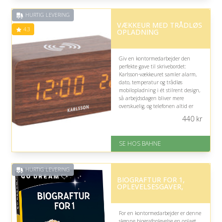
på 4.8 ud af 5
HURTIG LEVERING
VÆKKEUR MED TRÅDLØS
4.3
OPLADNING
Giv en kontormedarbejder den
perfekte gave til skrivebordet:
Karlsson-vækkeuret samler alarm,
dato, temperatur og trådløs
mobilopladning i ét stilrent design,
så arbejdsdagen bliver mere
overskuelig, og telefonen altid er
klar til møder, beskeder og dagens
440
kr
mange opgaver.
På lager
SE HOS BAHNE
Levering: 1-3 hverdage
Gratis fragt
Fremragende Trustpilot rating
HURTIG LEVERING
på 4.3 ud af 5
BIOGRAFTUR FOR 1,
OPLEVELSESGAVER,
For en kontormedarbejder er denne
skønne biografoplevelse en oplagt