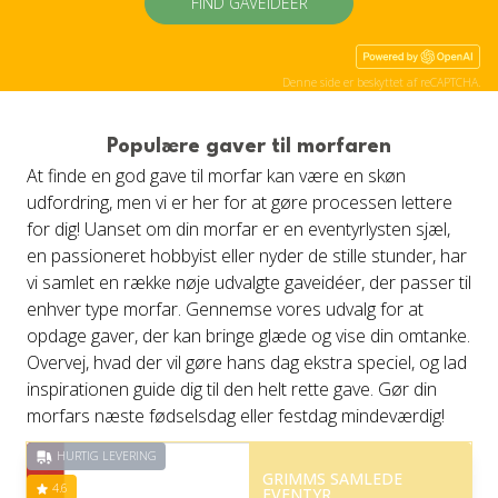
FIND GAVEIDÉER
Denne side er beskyttet af reCAPTCHA.
Populære gaver til morfaren
At finde en god gave til morfar kan være en skøn
udfordring, men vi er her for at gøre processen lettere
for dig! Uanset om din morfar er en eventyrlysten sjæl,
en passioneret hobbyist eller nyder de stille stunder, har
vi samlet en række nøje udvalgte gaveidéer, der passer til
enhver type morfar. Gennemse vores udvalg for at
opdage gaver, der kan bringe glæde og vise din omtanke.
Overvej, hvad der vil gøre hans dag ekstra speciel, og lad
inspirationen guide dig til den helt rette gave. Gør din
morfars næste fødselsdag eller festdag mindeværdig!
HURTIG LEVERING
GRIMMS SAMLEDE
4.6
EVENTYR