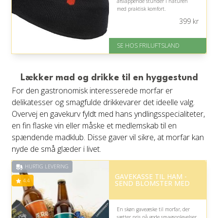
afslappende stunder i naturen
med praktisk komfort.
399
kr
På lager
Levering: 1-2 hverdage
God Trustpilot rating på 3.8 ud
SE HOS FRILUFTSLAND
af 5
Lækker mad og drikke til en hyggestund
For den gastronomisk interesserede morfar er
delikatesser og smagfulde drikkevarer det ideelle valg.
Overvej en gavekurv fyldt med hans yndlingsspecialiteter,
en fin flaske vin eller måske et medlemskab til en
spændende madklub. Disse gaver vil sikre, at morfar kan
nyde de små glæder i livet.
HURTIG LEVERING
GAVEKASSE TIL HAM -
4.4
SEND BLOMSTER MED
En skøn gaveæske til morfar, der
sætter pris på gode smagsoplevelser