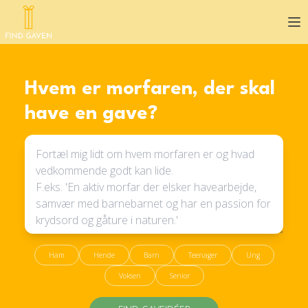
Op
Hvem er morfaren, der skal
have en gave?
Ham
Hende
Barn
Teenager
Ung
Voksen
Senior