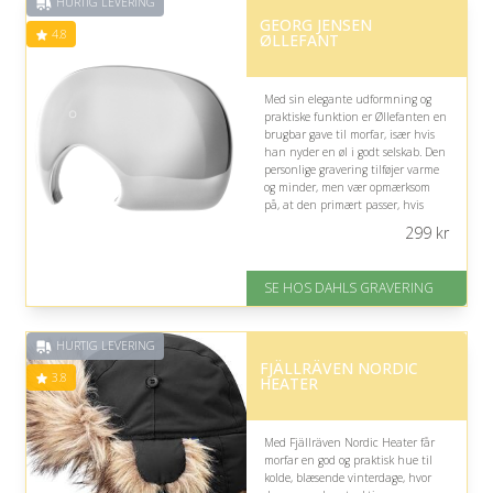
HURTIG LEVERING
GEORG JENSEN
4.8
ØLLEFANT
Med sin elegante udformning og
praktiske funktion er Øllefanten en
brugbar gave til morfar, især hvis
han nyder en øl i godt selskab. Den
personlige gravering tilføjer varme
og minder, men vær opmærksom
på, at den primært passer, hvis
han faktisk drikker øl.
299
kr
På lager
Levering: 2-3 dage
SE HOS DAHLS GRAVERING
Fremragende Trustpilot rating
på 4.8 ud af 5
HURTIG LEVERING
FJÄLLRÄVEN NORDIC
3.8
HEATER
Med Fjällräven Nordic Heater får
morfar en god og praktisk hue til
kolde, blæsende vinterdage, hvor