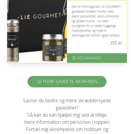
Denne fremragende LIE GOURMET-
gaveæske forkæler morfar med
lækre pastaretter, pesto, olivenolie
og sprøde snacks – en skøn
mulighed for at skabe hyggelige
madoplevelser og nyde et
velsmagende måltid i godt selskab.
355
kr
På lager
Levering: 1-3 dage
God Trustpilot rating på 4.1 ud
SE HOS MAGASIN
af 5
SE FLERE GAVER TIL MORFAREN
Savner du bedre og mere skræddersyede
gaveidéer?
Så kan du kan hjælpe mig ved at tilføje
mere information om personen i toppen.
Fortæl mig eksempelvis om hobbyer og