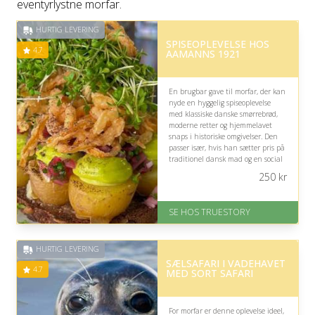
eventyrlystne morfar.
HURTIG LEVERING
SPISEOPLEVELSE HOS
4.7
AAMANNS 1921
En brugbar gave til morfar, der kan
nyde en hyggelig spiseoplevelse
med klassiske danske smørrebrød,
moderne retter og hjemmelavet
snaps i historiske omgivelser. Den
passer især, hvis han sætter pris på
traditionel dansk mad og en social
stund centralt i København.
250
kr
På lager
Levering: 1-2 dages levering.
SE HOS TRUESTORY
Eller lav digitalt gavekort med det
samme
Fremragende Trustpilot rating
HURTIG LEVERING
på 4.7 ud af 5
SÆLSAFARI I VADEHAVET
4.7
MED SORT SAFARI
For morfar er denne oplevelse ideel,