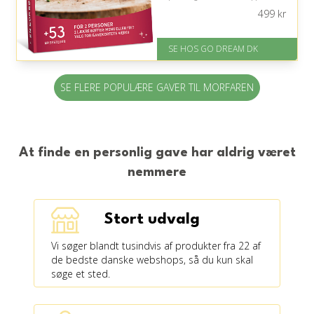
atmosfære skaber en dejlig
499
kr
anledning til nærvær og gode
samtaler.
SE HOS GO DREAM DK
På lager
Levering: E-gavekort kan leveres
inden for 1 time
SE FLERE POPULÆRE GAVER TIL MORFAREN
At finde en personlig gave har aldrig været
nemmere
Stort udvalg
Vi søger blandt tusindvis af produkter fra 22 af
de bedste danske webshops, så du kun skal
søge et sted.