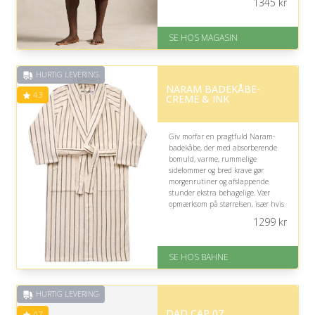
1345
kr
På lager
Levering: 1-3 dage
SE HOS MAGASIN
God Trustpilot rating på 4.1 ud
af 5
HURTIG LEVERING
NARAM BADEKÅBE-
4.3
CREME & INK
Giv morfar en pragtfuld Naram-
badekåbe, der med absorberende
bomuld, varme, rummelige
sidelommer og bred krave gør
morgenrutiner og afslappende
stunder ekstra behagelige. Vær
opmærksom på størrelsen, især hvis
han er højere end 176 cm eller
1299
kr
foretrækker god plads omkring
kroppen.
SE HOS BAHNE
På lager
Levering: 1-3 hverdage
Gratis fragt
HURTIG LEVERING
Fremragende Trustpilot rating
på 4.3 ud af 5
DAD CAP 07
4.7