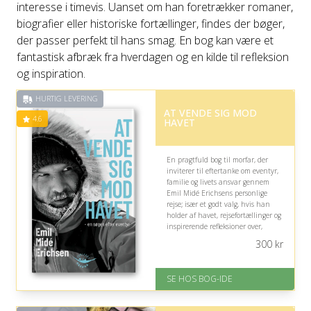
interesse i timevis. Uanset om han foretrækker romaner,
biografier eller historiske fortællinger, findes der bøger,
der passer perfekt til hans smag. En bog kan være et
fantastisk afbræk fra hverdagen og en kilde til refleksion
og inspiration.
HURTIG LEVERING
AT VENDE SIG MOD
4.6
HAVET
En pragtfuld bog til morfar, der
inviterer til eftertanke om eventyr,
familie og livets ansvar gennem
Emil Midé Erichsens personlige
rejse; især et godt valg, hvis han
holder af havet, rejsefortællinger og
inspirerende refleksioner over,
hvordan man bevarer
300
kr
nysgerrigheden gennem livet.
På lager
SE HOS BOG-IDE
Levering: 1-3 hverdage -
forventet leveringstid
Gratis fragt