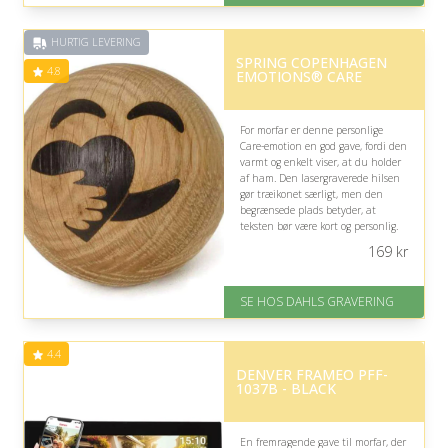
HURTIG LEVERING
SPRING COPENHAGEN
4.8
EMOTIONS® CARE
For morfar er denne personlige
Care-emotion en god gave, fordi den
varmt og enkelt viser, at du holder
af ham. Den lasergraverede hilsen
gør træikonet særligt, men den
begrænsede plads betyder, at
teksten bør være kort og personlig.
169
kr
På lager
Levering: 2-3 dage
Fremragende Trustpilot rating
SE HOS DAHLS GRAVERING
på 4.8 ud af 5
4.4
DENVER FRAMEO PFF-
1037B - BLACK
En fremragende gave til morfar, der