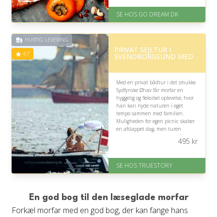
På lager
Levering: E-gavekort kan leveres
SE HOS GO DREAM DK
inden for 1 time
HURTIG LEVERING
PRIVAT SEJLTUR I
4.7
SVENDBORGSUND MED
Med en privat bådtur i det smukke
Sydfynske Øhav får morfar en
hyggelig og fleksibel oplevelse, hvor
han kan nyde naturen i eget
tempo sammen med familien.
Muligheden for egen picnic skaber
en afslappet dag, men turen
kræver, at han har lyst til bådliv.
495
kr
På lager
Levering: 1-2 dages levering.
SE HOS TRUESTORY
Eller lav digitalt gavekort med det
samme
Fremragende Trustpilot rating
på 4.7 ud af 5
En god bog til den læseglade morfar
Forkæl morfar med en god bog, der kan fange hans