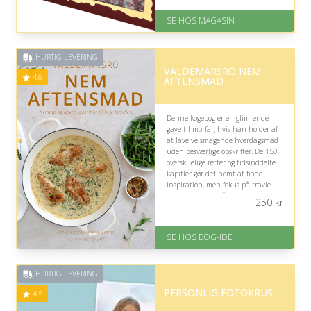
Levering: 1-3 dage
God Trustpilot rating på 4.1 ud
SE HOS MAGASIN
af 5
HURTIG LEVERING
VALDEMARSRO NEM
4.6
AFTENSMAD
Denne kogebog er en glimrende
gave til morfar, hvis han holder af
at lave velsmagende hverdagsmad
uden besværlige opskrifter. De 150
overskuelige retter og tidsinddelte
kapitler gør det nemt at finde
inspiration, men fokus på travle
familier passer måske ikke helt til
250
kr
hans hverdag.
På lager
SE HOS BOG-IDE
Levering: 1-3 hverdage -
forventet leveringstid
Gratis fragt
HURTIG LEVERING
Fremragende Trustpilot rating
på 4.6 ud af 5
PERSONLIG FOTOKRUS
4.5