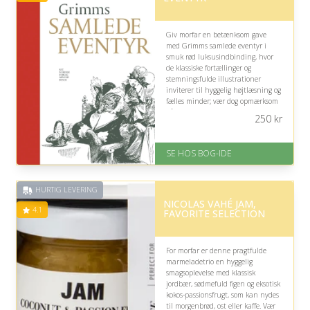
Giv morfar en betænksom gave
med Grimms samlede eventyr i
smuk rød luksusindbinding, hvor
de klassiske fortællinger og
stemningsfulde illustrationer
inviterer til hyggelig højtlæsning og
fælles minder; vær dog opmærksom
på, at nogle eventyr har mørke og
250
kr
dramatiske temaer.
På lager
SE HOS BOG-IDE
Levering: 1-3 hverdage -
forventet leveringstid
Gratis fragt
HURTIG LEVERING
Fremragende Trustpilot rating
NICOLAS VAHÉ JAM,
på 4.6 ud af 5
4.1
FAVORITE SELECTION
For morfar er denne pragtfulde
marmeladetrio en hyggelig
smagsoplevelse med klassisk
jordbær, sødmefuld figen og eksotisk
kokos-passionsfrugt, som kan nydes
til morgenbrød, ost eller kaffe. Vær