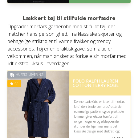
Levering: 1-3 hverdage -
forventet leveringstid
Gratis fragt
Lækkert tøj til stilfulde morfædre
Fremragende Trustpilot rating
Opgrader morfars garderobe med stilfuldt tøj, der
på 4.6 ud af 5
matcher hans personlighed. Fra klassiske skjorter og
behagelige striktrøjer til varme frakker og trendy
accessories. Tøj er en praktisk gave, som altid er
velkommen, når man ønsker at forkæle sin morfar med
lidt ekstra luksus i hverdagen.
HURTIG LEVERING
POLO RALPH LAUREN
4.1
COTTON TERRY ROBE
Denne badekåbe er ideel til morfar,
fordi den bløde bomuldsfrotté, den
rummelige pasform og de praktiske
lommer giver ekstra komfort til
rolige morgener og afslappende
stunder derhjemme, mens det
klassiske design med diskret logo
passer til en tidløs stil.