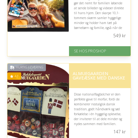
gør det nemt for familien løbende
at sende billeder og videoer direkte
til hans hjem. Den skarpe 10,1-
tommers skærm samler hyggelige
minder og holder ham tæt på
børnebørn og familie, også når de
er langt væk.
549
kr
På lager
Levering: 2-12 hverdage
SE HOS PROSHOP
Fremragende Trustpilot rating
på 4.4 ud af 5
HURTIG LEVERING
ALMUEGAARDEN
4.1
GAVEÆSKE MED DANSKE
Disse nationalflagbolcher er den
perfekte gave til morfar, fordi de
kombinerer nostalgisk dansk
tradition, godt håndværk og sød
forkælelse i én hyggelig oplevelse,
der inviterer til at dele minder og
nydes sammen med familien.
147
kr
På lager