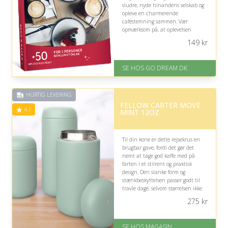
sludre, nyde hinandens selskab og
opleve en charmerende
caféstemning sammen. Vær
opmærksom på, at oplevelsen
kræver, at I finder tid til at tage
149
kr
afsted.
På lager
SE HOS GO DREAM DK
Levering: E-gavekort kan leveres
inden for 1 time
HURTIG LEVERING
FELLOW CARTER MOVE
4.1
MINT 12OZ
Til din kone er dette rejsekrus en
brugbar gave, fordi det gør det
nemt at tage god kaffe med på
farten i et stilrent og praktisk
design. Den slanke form og
stænkbeskyttelsen passer godt til
travle dage, selvom størrelsen ikke
nødvendigvis er ideel til alle tasker.
275
kr
På lager
Levering: 1-3 dage
SE HOS MAGASIN