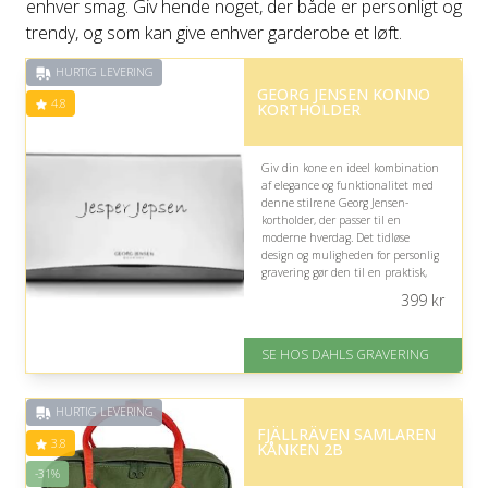
enhver smag. Giv hende noget, der både er personligt og
trendy, og som kan give enhver garderobe et løft.
HURTIG LEVERING
GEORG JENSEN KONNO
4.8
KORTHOLDER
Giv din kone en ideel kombination
af elegance og funktionalitet med
denne stilrene Georg Jensen-
kortholder, der passer til en
moderne hverdag. Det tidløse
design og muligheden for personlig
gravering gør den til en praktisk,
sofistikeret og personlig gave, hun
399
kr
kan bruge dagligt.
På lager
SE HOS DAHLS GRAVERING
Levering: 2-3 dage
Fremragende Trustpilot rating
på 4.8 ud af 5
HURTIG LEVERING
FJÄLLRÄVEN SAMLAREN
3.8
KÅNKEN 2B
-31%