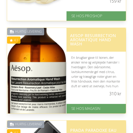
159
kr
På lager
Levering: 2-12 hverdage
SE HOS PROSHOP
Fremragende Trustpilot rating
på 4.4 ud af 5
HURTIG LEVERING
AESOP RESURRECTION
AROMATIQUE HAND
4.1
WASH
En brugbar gave til konen, der
ønsker rene og velplejede hænder i
hverdagen. Den skånsomme,
lavtskummende gel med citrus,
urter og træagtige noter giver en
frisk håndvask, men den markante
duft er værd at overveje, hvis hun
foretrækker parfumeNeutrale
310
kr
produkter.
På lager
SE HOS MAGASIN
Levering: 1-3 dage
God Trustpilot rating på 4.1 ud
af 5
HURTIG LEVERING
PRADA PARADOXE EAU
4.1