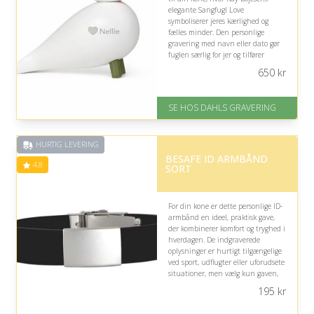
elegante Sangfugl Love
symboliserer jeres kærlighed og
fælles minder. Den personlige
gravering med navn eller dato gør
fuglen særlig for jer og tilfører
hjemmet et varmt, dekorativt
650
kr
udtryk.
På lager
SE HOS DAHLS GRAVERING
Levering: 2-3 dage
Gratis fragt
Fremragende Trustpilot rating
HURTIG LEVERING
på 4.8 ud af 5
BESAFE ID ARMBÅND
4.8
SORT
For din kone er dette personlige ID-
armbånd en ideel, praktisk gave,
der kombinerer komfort og tryghed i
hverdagen. De indgraverede
oplysninger er hurtigt tilgængelige
ved sport, udflugter eller uforudsete
situationer, men vælg kun gaven,
hvis hun vil føle sig tilpas med et
195
kr
synligt sikkerhedssymbol.