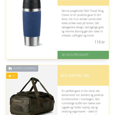
Denne pragtfulde Tefal Travel Mug
Classic er en praktisk gave til din
kone, når hun ønsker varme eller
kolde drikke med på farten. Det
lækagesikre design, behagelige greb
og nemme åbning gør den ideel til
arbejde, udflugter og travle
hverdage.
116
kr
På lager
Levering: 2-12 hverdage
SE HOS PROSHOP
Fremragende Trustpilot rating
på 4.4 ud af 5
HURTIG LEVERING
BCV DUFFEL 42L
4.7
En perfekt gave til din kone, der
kombinerer stil, komfort og praktisk
funktionalitet i hverdagen. Den
rummelige duffel kan bæres som
rygsæk og holder laptop, tøj og
småting organiseret – ideel til