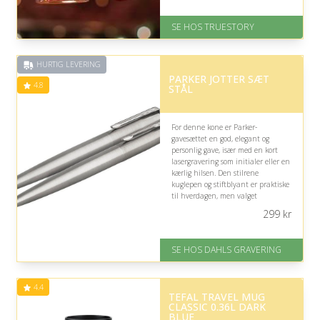
Levering: 1-2 dages levering.
Eller lav digitalt gavekort med det
SE HOS TRUESTORY
samme
Fremragende Trustpilot rating
på 4.7 ud af 5
HURTIG LEVERING
PARKER JOTTER SÆT
4.8
STÅL
For denne kone er Parker-
gavesættet en god, elegant og
personlig gave, især med en kort
lasergravering som initialer eller en
kærlig hilsen. Den stilrene
kuglepen og stiftblyant er praktiske
til hverdagen, men valget
afhænger af, om hun værdsætter
299
kr
klassisk skriveudstyr.
På lager
SE HOS DAHLS GRAVERING
Levering: 2-3 dage
Fremragende Trustpilot rating
på 4.8 ud af 5
4.4
TEFAL TRAVEL MUG
CLASSIC 0.36L DARK
BLUE