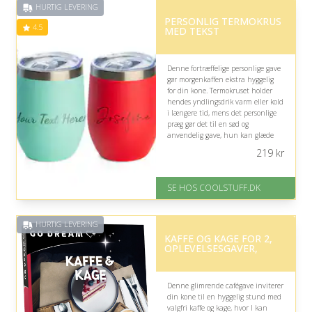
HURTIG LEVERING
PERSONLIG TERMOKRUS
4.5
MED TEKST
Denne fortræffelige personlige gave
gør morgenkaffen ekstra hyggelig
for din kone. Termokruset holder
hendes yndlingsdrik varm eller kold
i længere tid, mens det personlige
præg gør det til en sød og
anvendelig gave, hun kan glæde
sig over hver dag.
219
kr
På lager
Levering: Standard leveringstid
SE HOS COOLSTUFF.DK
er 1-3 hverdage.
Fremragende Trustpilot rating
på 4.5 ud af 5
HURTIG LEVERING
KAFFE OG KAGE FOR 2,
OPLEVELSESGAVER,
Denne glimrende cafégave inviterer
din kone til en hyggelig stund med
valgfri kaffe og kage, hvor I kan