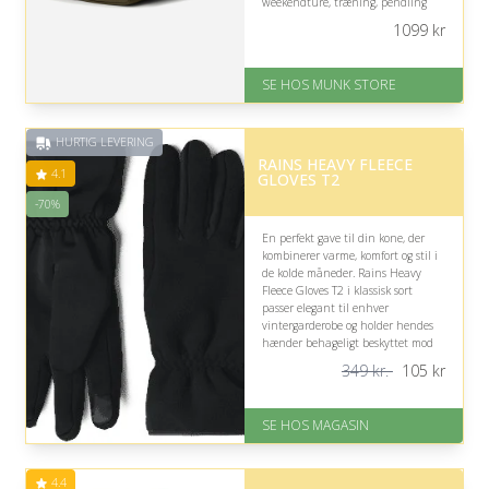
weekendture, træning, pendling
eller spontane eventyr.
1099
kr
På lager
Levering: 1-2 dages levering
SE HOS MUNK STORE
Fremragende Trustpilot rating
på 4.7 ud af 5
HURTIG LEVERING
RAINS HEAVY FLEECE
4.1
GLOVES T2
-70%
En perfekt gave til din kone, der
kombinerer varme, komfort og stil i
de kolde måneder. Rains Heavy
Fleece Gloves T2 i klassisk sort
passer elegant til enhver
vintergarderobe og holder hendes
hænder behageligt beskyttet mod
kulden.
349 kr.
105
kr
På lager
Levering: 1-3 dage
SE HOS MAGASIN
God Trustpilot rating på 4.1 ud
af 5
Nedsat: 70% (Normalpris: 349
4.4
kr.)