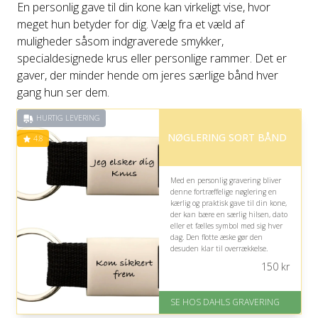
En personlig gave til din kone kan virkeligt vise, hvor
meget hun betyder for dig. Vælg fra et væld af
muligheder såsom indgraverede smykker,
specialdesignede krus eller personlige rammer. Det er
gaver, der minder hende om jeres særlige bånd hver
gang hun ser dem.
HURTIG LEVERING
NØGLERING SORT BÅND
4.8
Med en personlig gravering bliver
denne fortræffelige nøglering en
kærlig og praktisk gave til din kone,
der kan bære en særlig hilsen, dato
eller et fælles symbol med sig hver
dag. Den flotte æske gør den
desuden klar til overrækkelse.
150
kr
På lager
Levering: 2-3 dage
Fremragende Trustpilot rating
SE HOS DAHLS GRAVERING
på 4.8 ud af 5