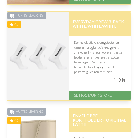
God Trustpilot rating på 4.1 ud
af 5
HURTIG LEVERING
EVERYDAY CREW 3-PACK -
4.7
WHITE/WHITE/WHITE
Denne elastiske svangstøtte kan
være en brugbar, diskret gave til
din kone, hvis hun oplever trætte
fødder eller ønsker ekstra støtte i
hverdagen. Den bløde
bomuldsblanding og fleksible
pasform giver komfort, men
størrelsen og hendes konkrete
119
kr
behov bør overvejes nøje.
På lager
SE HOS MUNK STORE
Levering: 1-2 dages levering
Fremragende Trustpilot rating
på 4.7 ud af 5
HURTIG LEVERING
ENVELOPPE
KORTHOLDER - ORIGINAL
4.3
LATTE