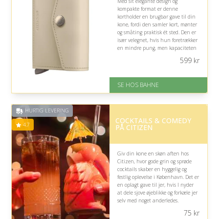
Med sit elegante design og
kompakte format er denne
kortholder en brugbar gave til din
kone, fordi den samler kort, mønter
og småting praktisk ét sted. Den er
især velegnet, hvis hun foretrækker
en mindre pung, men kapaciteten
kan være begrænset ved mange
599
kr
ejendele.
På lager
SE HOS BAHNE
Levering: 1-3 hverdage
Gratis fragt
Fremragende Trustpilot rating
HURTIG LEVERING
på 4.3 ud af 5
COCKTAILS & COMEDY
4.7
PÅ CITIZEN
Giv din kone en skøn aften hos
Citizen, hvor gode grin og sprøde
cocktails skaber en hyggelig og
festlig oplevelse i København. Det er
en oplagt gave til jer, hvis I nyder
at dele sjove øjeblikke og forkæle jer
selv med noget anderledes.
75
kr
På lager