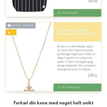
349
kr
På lager
Levering: 1-3 hverdage
SE HOS BAHNE
Gratis fragt
Fremragende Trustpilot rating
på 4.3 ud af 5
HURTIG LEVERING
PILGRIM HALSKÆDE :
4.1
DAGMAR : GULDBELAGT
For den er et fortræffeligt valg til
din kone, fordi Pilgrims klassiske,
guldbelagte Dagmarkors tilfører et
elegant og feminint udtryk, der
passer til både hverdagsbrug og
særlige lejligheder. Den justerbare
kæde gør det nemt at tilpasse
længden efter hendes stil.
299
kr
På lager
Levering: 1-3 dage
SE HOS MAGASIN
God Trustpilot rating på 4.1 ud
af 5
Forkæl din kone med noget helt unikt