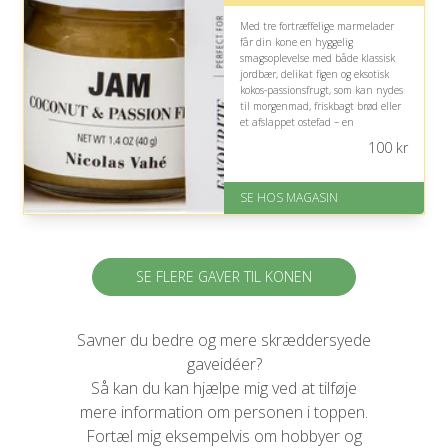
Med tre fortræffelige marmelader
får din kone en hyggelig
smagsoplevelse med både klassisk
jordbær, delikat figen og eksotisk
kokos-passionsfrugt, som kan nydes
til morgenmad, friskbagt brød eller
et afslappet ostefad – en
charmerende gave til forkælelse
100
kr
derhjemme.
På lager
SE HOS MAGASIN
Levering: 1-3 dage
God Trustpilot rating på 4.1 ud
af 5
SE FLERE GAVER TIL KONEN
Savner du bedre og mere skræddersyede
gaveidéer?
Så kan du kan hjælpe mig ved at tilføje
mere information om personen i toppen.
Fortæl mig eksempelvis om hobbyer og