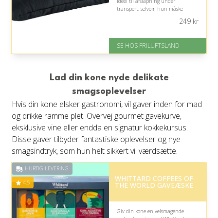
ideel til afslapning under
transport, selvom hun måske
foretrækker en mere fyldig pude
249
kr
hjemme.
På lager
SE HOS FRILUFTSLAND
Levering: 1-2 hverdage
God Trustpilot rating på 3.8 ud
af 5
Lad din kone nyde delikate
smagsoplevelser
Hvis din kone elsker gastronomi, vil gaver inden for mad
og drikke ramme plet. Overvej gourmet gavekurve,
eksklusive vine eller endda en signatur kokkekursus.
Disse gaver tilbyder fantastiske oplevelser og nye
smagsindtryk, som hun helt sikkert vil værdsætte.
HURTIG LEVERING
WHITTARD COFFEES OF
4.5
THE WORLD GAVEÆSKE
Giv din kone en velsmagende