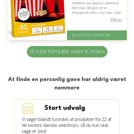
forkælelse som popcorn, sodavand
eller mad. Det giver jer en
afslappende aften, hvor I kan nyde
hinandens selskab.
399
kr
På lager
Levering: E-gavekort kan leveres
SE HOS GO DREAM DK
inden for 1 time
SE FLERE POPULÆRE GAVER TIL KONEN
At finde en personlig gave har aldrig været
nemmere
Stort udvalg
Vi søger blandt tusindvis af produkter fra 22 af
de bedste danske webshops, så du kun skal
søge et sted.