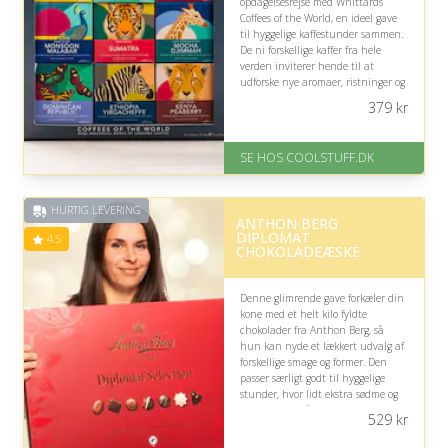
opdagelsesrejse med Whittards
Coffees of the World, en ideel gave
til hyggelige kaffestunder sammen.
De ni forskellige kaffer fra hele
verden inviterer hende til at
udforske nye aromaer, ristninger og
smagsoplevelser i et elegant
379
kr
gaveformat.
På lager
SE HOS COOLSTUFF.DK
Levering: Standard leveringstid
er 1-3 hverdage.
Fremragende Trustpilot rating
HURTIG LEVERING
på 4.5 ud af 5
ANTHON BERG
DIPLOMAT
4.5
CHOKOLADEÆSKE
Denne glimrende gave forkæler din
kone med et helt kilo fyldte
chokolader fra Anthon Berg, så
hun kan nyde et lækkert udvalg af
forskellige smage og former. Den
passer særligt godt til hyggelige
stunder, hvor lidt ekstra sødme og
forkælelse er på sin plads.
529
kr
På lager