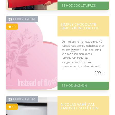
Levering: Standard leveringstid
SE HOS COOLSTUFF.DK
er 1-3 hverdage.
Gratis fragt
Fremragende Trustpilot rating
HURTIG LEVERING
på 4.5 ud af 5
SIMPLY CHOCOLATE
4.1
SIMPLY® INSTEAD OF
Denne skønne hjerteæske med 40
håndlavede premiumchokolader er
en kærlig gave til din kone, som I
kan nyde sammen, mens I
udforsker de forskellige
smagskombinationer. Vær
opmærksom på, at den primært
passer, hvis hun holder af søde
399
kr
sager og mørk, mint- eller sprød
chokolade.
SE HOS MAGASIN
På lager
Levering: 1-3 dage
God Trustpilot rating på 4.1 ud
HURTIG LEVERING
af 5
NICOLAS VAHÉ JAM,
4.1
FAVORITE SELECTION