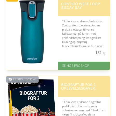
CONTIGO WEST LOOP
BISCAY BAY
Til din kone er denne fantastiske
Contigo West Loop-termokop en
praktisk ledsager til varme
kaffestunder på farten, med
enhåndsbetjening, lækagesikker
lukning og langvarig
temperaturisolering, så hun nemt
kan nyde sin yndlingsdrik på vej til
187
kr
arbejde, under rejser eller på
udflugter.
SE HOS PROSHOP
Fremragende Trustpilot rating
på 4.4 ud af 5
HURTIG LEVERING
BIOGRAFTUR FOR 2,
OPLEVELSESGAVER,
Til din kone er denne biograftur
perfekt, fordi I får en hyggelig
oplevelse sammen med frihed til at
vælge film, biograf og ekstra