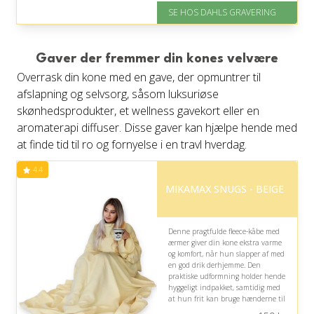
På lager
SE HOS DAHLS GRAVERING
Levering: 2-3 dage
Fremragende Trustpilot rating
på 4.8 ud af 5
Gaver der fremmer din kones velvære
Overrask din kone med en gave, der opmuntrer til
afslapning og selvsorg, såsom luksuriøse
skønhedsprodukter, et wellness gavekort eller en
aromaterapi diffuser. Disse gaver kan hjælpe hende med
at finde tid til ro og fornyelse i en travl hverdag.
4.4
MIKAMAX SNUGS - BEIGE
Denne pragtfulde fleece-kåbe med
ærmer giver din kone ekstra varme
og komfort, når hun slapper af med
en god drik derhjemme. Den
praktiske udformning holder hende
hyggeligt indpakket, samtidig med
at hun frit kan bruge hænderne til
at læse, se tv eller hygge sig.