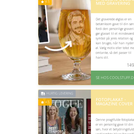
4.5
MED GRAVERING
Det graverede ølglas er en
betænksom gave til din søn
fordi den personlige graver
gør glasset til et mindeværd
symbol på jeres relation og
kan bruges, når han nyder
øl. Vælg motiv eller tekst m
omtanke, så det passer til
hans stil.
149
På lager
Levering: Standard
SE HOS COOLSTUFF.D
leveringstid er 1-3 hverdage
Fremragende Trustpilot
rating på 4.5 ud af 5
HURTIG LEVERING
FOTOPLAKAT -
4.5
MAGAZINE COVER
Denne pragtfulde fotoplak
er en personlig gave til din
søn, hvor et betydningsfuld