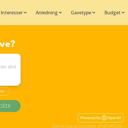
Interesser
Anledning
Gavetype
Budget
ave?
ior
IDÉER
Denne side er beskyttet af reCAPTCHA.