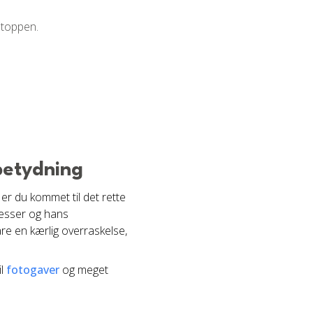
 toppen.
betydning
 er du kommet til det rette
eresser og hans
are en kærlig overraskelse,
il
fotogaver
og meget