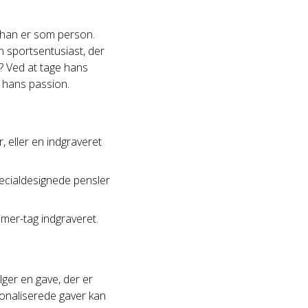
m han er som person.
n sportsentusiast, der
? Ved at tage hans
g hans passion.
r, eller en indgraveret
pecialdesignede pensler
mer-tag indgraveret.
ger en gave, der er
rsonaliserede gaver kan