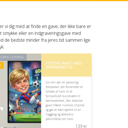
per vi dig med at finde en gave, der ikke bare er
t smykke eller en indgraveringsgave med
ed de bedste minder fra jeres tid sammen lige
yk.
URTIG LEVERING
FOTOPLAKAT MED
5
BØRNEMOTIV
Giv din søn en personlig
fotoplakat, der forvandler et
billede af ham til et
fantasifuldt kunstværk til
børneværelset. Den kreative
gave tilfører rummet charme
og gør et kært øjeblik til en
hyggelig og dekorativ
påmindelse om ham.
139
kr