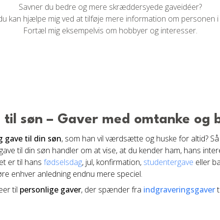
Savner du bedre og mere skræddersyede gaveidéer?
du kan hjælpe mig ved at tilføje mere information om personen i
Fortæl mig eksempelvis om hobbyer og interesser.
e til søn – Gaver med omtanke og 
g gave til din søn
, som han vil værdsætte og huske for altid? Så
 gave til din søn handler om at vise, at du kender ham, hans int
t er til hans
fødselsdag
, jul, konfirmation,
studentergave
eller b
øre enhver anledning endnu mere speciel.
eer til
personlige gaver
, der spænder fra
indgraveringsgaver
t