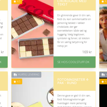
CHOKOLADE MED
4.5
4.
TEKST
En glimrende gave til din søn,
,
fordi du kan sammensætte en
ing
personlig besked i lækker
igt
chokolade, der gør
overrækkelsen både sød og
 en
hyggelig. Vælg bogstaver,
ed
symboler og farver, så teksten
får en særlig betydning for
netop jer.
kr
169
kr
På lager
Levering: Standard
K
SE HOS COOLSTUFF.DK
.
leveringstid er 1-3 hverdage.
Fremragende Trustpilot
rating på 4.5 ud af 5
HURTIG LEVERING
H
FOTOMAGNETER 4-
4.5
4.
PAK - RUND
at
Denne gave er god til din søn,
fordi fotomagneterne gør
t
hverdagen mere personlig