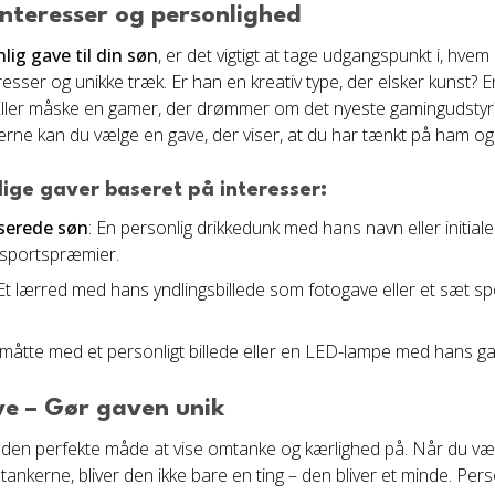
interesser og personlighed
lig gave til din søn
, er det vigtigt at tage udgangspunkt i, hve
esser og unikke træk. Er han en kreativ type, der elsker kunst? E
? Eller måske en gamer, der drømmer om det nyeste gamingudstyr
serne kan du vælge en gave, der viser, at du har tænkt på ham o
ige gaver baseret på interesser:
sserede søn
: En personlig drikkedunk med hans navn eller initiale
 sportspræmier.
 Et lærred med hans yndlingsbillede som fotogave eller et sæt s
måtte med et personligt billede eller en LED-lampe med hans ga
ve – Gør gaven unik
den perfekte måde at vise omtanke og kærlighed på. Når du væl
 tankerne, bliver den ikke bare en ting – den bliver et minde. Pe