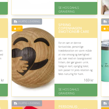
På lager
Levering: 2-3 dage
SE HOS DAHLS
Fremragende Trustpilot
GRAVERING
rating på 4.8 ud af 5
HURTIG LEVERING
H
SPRING
COPENHAGEN
4.8
4.
EMOTIONS® CARE
For en søn er denne
fantastiske, personlige
ien
trædekoration en varm måde
med
at vise omsorg og kærlighed
gn
på, især med en lasergraveret
hilsen, der gør gaven unik.
Vælg en kort, oprigtig tekst,
som passer til jeres relation og
føles naturlig for ham.
kr
169
kr
På lager
Levering: 2-3 dage
SE HOS DAHLS
Fremragende Trustpilot
GRAVERING
rating på 4.8 ud af 5
HURTIG LEVERING
H
PERSONLIG
S