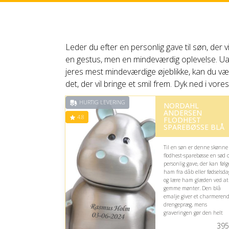
Leder du efter en personlig gave til søn, der vi
en gestus, men en mindeværdig oplevelse. Ua
jeres mest mindeværdige øjeblikke, kan du væ
det, der vil bringe et smil frem. Dyk ned i vor
HURTIG LEVERING
NORDAHL
ANDERSEN
4.8
FLODHEST
SPAREBØSSE BLÅ
Til en søn er denne skønne
flodhest-sparebøsse en sød 
personlig gave, der kan følg
ham fra dåb eller fødselsda
og lære ham glæden ved at
gemme mønter. Den blå
emalje giver et charmeren
drengepræg, mens
graveringen gør den helt
særlig.
395