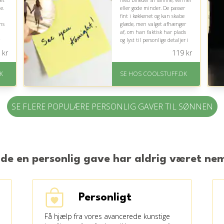
et
med billeder af familie, venner
e.
eller gode minder. De passer
fint i køkkenet og kan skabe
ns
glæde, men valget afhænger
af, om han faktisk har plads
og lyst til personlige detaljer i
hjemmet.
kr
119
kr
På lager
Levering: Standard
K
SE HOS COOLSTUFF.DK
.
leveringstid er 1-3 hverdage.
Fremragende Trustpilot
rating på 4.5 ud af 5
SE FLERE POPULÆRE PERSONLIG GAVER TIL SØNNEN
nde en personlig gave har aldrig været n
Personligt
Få hjælp fra vores avancerede kunstige