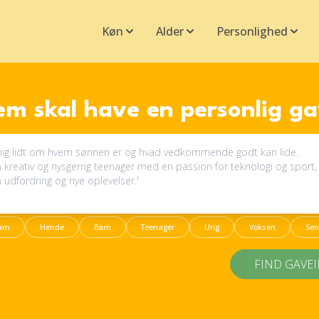
Køn
Alder
Personlighed
m skal have en personlig g
am
Hende
Barn
Teenager
Ung
Voksen
Sen
FIND GAVE