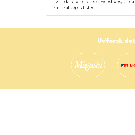
22 af de bedste danske webshops, så du
kun skal søge et sted.
Udforsk det