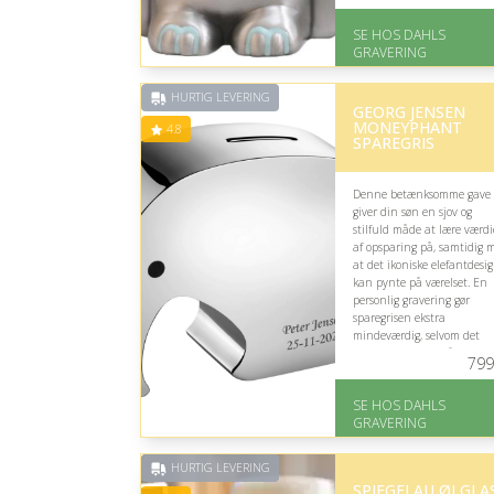
På lager
SE HOS DAHLS
Levering: 2-3 dage
GRAVERING
Fremragende Trustpilot
rating på 4.8 ud af 5
HURTIG LEVERING
GEORG JENSEN
MONEYPHANT
4.8
SPAREGRIS
Denne betænksomme gave
giver din søn en sjov og
stilfuld måde at lære værd
af opsparing på, samtidig 
at det ikoniske elefantdesi
kan pynte på værelset. En
personlig gravering gør
sparegrisen ekstra
mindeværdig, selvom det
elegante udtryk måske især
799
tiltaler voksne.
SE HOS DAHLS
På lager
GRAVERING
Levering: 2-3 dage
Gratis fragt
Fremragende Trustpilot
HURTIG LEVERING
rating på 4.8 ud af 5
SPIEGELAU ØLGLA