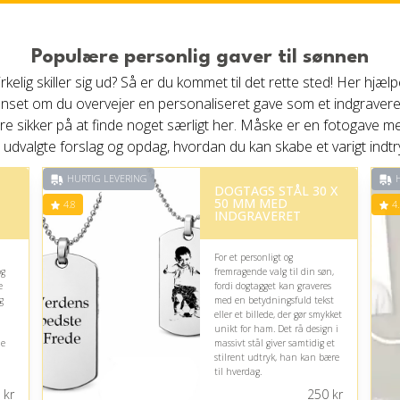
Populære personlig gaver til sønnen
rkelig skiller sig ud? Så er du kommet til det rette sted! Her hjæl
nset om du overvejer en personaliseret gave som et indgravere
re sikker på at finde noget særligt her. Måske er en fotogave m
es udvalgte forslag og opdag, hvordan du kan skabe et varigt indtr
HURTIG LEVERING
H
DOGTAGS STÅL 30 X
50 MM MED
4.8
4.
INDGRAVERET
For et personligt og
og
fremragende valg til din søn,
e
fordi dogtagget kan graveres
g
med en betydningsfuld tekst
eller et billede, der gør smykket
unikt for ham. Det rå design i
de
massivt stål giver samtidig et
stilrent udtryk, han kan bære
til hverdag.
kr
250
kr