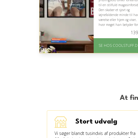
yndlingsfoto bliver forvandl
til en stilfuld magasinforsid
Den skaber et sjovt og
iøjnefaldende minde til ha
værelse eller hjem og viser,
hvor meget han betyder for
dig.
139
På lager
Levering: Standard
SE HOS COOLSTUFF.D
leveringstid er 1-3 hverdage
Fremragende Trustpilot
rating på 4.5 ud af 5
At fi
Stort udvalg
Vi søger blandt tusindvis af produkter fra