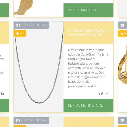
frem for sølv.
På lager
SE HOS MAGASIN
Levering: 1-3 dage
på
God Trustpilot rating på
4.1 ud af 5
HURTIG LEVERING
H
CURB CHAIN 55 CM -
4.7
4.
STERLING SILVER
Med sit sofistikerede, tidløse
g
udtryk er Curb Chain fra Jane
gave
Kønig en god gave til
bedsteforældre, der kan
værdsætte klassiske smykker
ver
med et moderne twist. Den
matte sterlingsølvskæde kan
bæres alene eller
personliggøres med et
vedhæng, men længden bør
kr
650
kr
overvejes.
På lager
SE HOS MUNK STORE
Levering: 1-2 dages
levering
Fremragende Trustpilot
HURTIG LEVERING
H
rating på 4.7 ud af 5