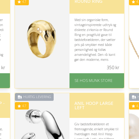
ROUND RING
4.7
4.
er
Med sin organiske form,
oon
vintageinspirerede udtryk og
rdi
diskrete zirkonia er Round
g
Ring en pragtfuld gave til
r
bedsteforælderen, der sætter
pris på smykker med både
personlighed og tidløs
dog
anvendelighed. Den rå kant
gør den moderne, mens
designet stadig føles elegant
kr
350
kr
og let at bære.
På lager
SE HOS MUNK STORE
Levering: 1-2 dages
levering
Fremragende Trustpilot
HURTIG LEVERING
H
rating på 4.7 ud af 5
 -
ANIL HOOP LARGE
4.7
4.
LEFT
Giv bedsteforælderen et
e,
fremragende, enkelt smykke til
e
hverdagen med Anil Hoop