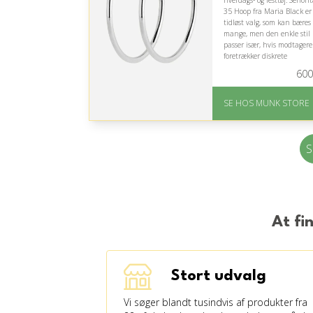
hverdags- og festtøj. Senori
35 Hoop fra Maria Black er
tidløst valg, som kan bæres 
mange, men den enkle stil
passer især, hvis modtager
foretrækker diskrete
accessories.
600
På lager
Levering: 1-2 dages
SE HOS MUNK STORE
levering
Fremragende Trustpilot
rating på 4.7 ud af 5
S
At fi
Stort udvalg
Vi søger blandt tusindvis af produkter fra