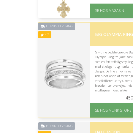
tæt ved halsen.
På lager
SE HOS MAGASIN
Levering: 1-3 dage
God Trustpilot rating 
4.1 ud af 5
HURTIG LEVERING
BIG OLYMPIA RING
4.7
Giv dine bedsteforældre Big
Olympia Ring fra Jane Køni
som en fortræffelig smykke
med et elegant og markant
design. De fine zirkonia og
kombinationen af former gi
et sofistikeret udtryk, mens
bredden bør overvejes, hvis
modtageren foretrækker
diskrete ringe.
450
På lager
Levering: 1-2 dages
SE HOS MUNK STORE
levering
Fremragende Trustpilot
rating på 4.7 ud af 5
HURTIG LEVERING
HALF MOON