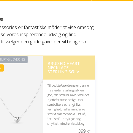
e
cessories er fantastiske måder at vise omsorg
se vores inspirerende udvalg og find
du vælger den gode gave, der vil bringe smil
URTIG LEVERING
BRUISED HEART
NECKLACE -
7
STERLING SØLV
Til bedsteforældrene er denne
halskæde i sterling sølv en
god, følelsesfuld gave, fordi det
hjerteformede design kan
symbolisere et langt livs
kærlighed, fælles minder og
stærkt sammenhold. Det rå,
“bruised” udtryk gør dog
smykket mindre klassisk og
elegant.
399
kr