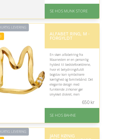
På lager
Levering: 1-2 dages
SE HOS MUNK STORE
levering
Fremragende Trustpilot
rating på 4.7 ud af 5
URTIG LEVERING
ALFABET RING, M -
3
FORGYLDT
En skøn alfabetring fra
Maanesten er en personlig
hyldest til bedsteforældrene,
hvor et betydningsfuldt
bogstav kan symbolisere
kærlighed og familiebånd. Det
elegante design med
funklende zirkoner gør
smykket diskret, men
følelsesfuldt – vær blot
650
kr
opmærksom på, hvilket
bogstav der har særlig
betydning.
SE HOS BAHNE
På lager
Levering: 1-3 hverdage
URTIG LEVERING
Gratis fragt
JANE KØNIG