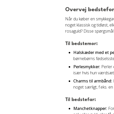
Overvej bedstefor
Når du køber en smykkegave 
noget klassisk og tidløst, e
rosaguld? Disse spørgsmål 
Til bedstemor:
Halskæder med et pe
børnebørns fødselssten
Perlesmykker:
Perler 
især hvis hun værdsætt
Charms til armbånd:
noget særligt, f.eks. e
Til bedstefar:
Manchetknapper:
For