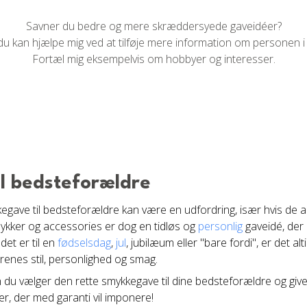
Savner du bedre og mere skræddersyede gaveidéer?
du kan hjælpe mig ved at tilføje mere information om personen i
Fortæl mig eksempelvis om hobbyer og interesser.
l bedsteforældre
egave til bedsteforældre kan være en udfordring, især hvis de alle
mykker og accessories er dog en tidløs og
personlig
gaveidé, der 
et er til en
fødselsdag
,
jul
, jubilæum eller "bare fordi", er det al
renes stil, personlighed og smag.
an du vælger den rette smykkegave til dine bedsteforældre og giver
er, der med garanti vil imponere!