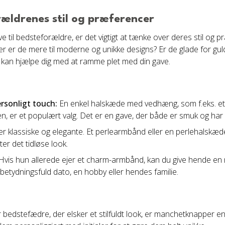
ældrenes stil og præferencer
til bedsteforældre, er det vigtigt at tænke over deres stil og 
ller er de mere til moderne og unikke designs? Er de glade for gul
kan hjælpe dig med at ramme plet med din gave.
rsonligt touch:
En enkel halskæde med vedhæng, som f.eks. et hje
, er et populært valg. Det er en gave, der både er smuk og har
er klassiske og elegante. Et perlearmbånd eller en perlehalskæde 
er det tidløse look.
Hvis hun allerede ejer et charm-armbånd, kan du give hende en 
n betydningsfuld dato, en hobby eller hendes familie.
 bedstefædre, der elsker et stilfuldt look, er manchetknapper en 