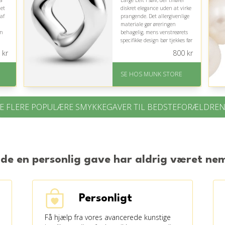
ta
Large Left i sølv, der tilfører
 et
diskret elegance uden at virke
af
prangende. Det allergivenlige
materiale gør øreringen
en
behagelig, mens venstreørets
specifikke design bør tjekkes før
køb.
kr
800
kr
På lager
Levering: 1-2 dages
SE HOS MUNK STORE
levering
Fremragende Trustpilot
rating på 4.7 ud af 5
E FLERE POPULÆRE SMYKKEGAVER TIL BEDSTEFORÆLDRE
nde en personlig gave har aldrig været n
Personligt
Få hjælp fra vores avancerede kunstige