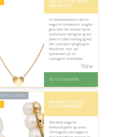
REFLECTION HEART
Fremragende Trustpilot
1
NECKLACE,
rating på 4.3 ud af 5
For bedsteforældre er denne
elegante halskæde en brugbar
gave, fordi det diskrete hjerte
symboliserer kærlighed og kan
bæres til både hverdag og fest.
Den justerbare længde giver
fleksibilitet, men vær
opmærksom på, om
modtageren foretrækker
klassiske eller mere markante
750
kr
smykker.
På lager
SE HOS MAGASIN
Levering: 1-3 dage
God Trustpilot rating på
4.1 ud af 5
URTIG LEVERING
RAGBAG STUDIO
1
OLGA EARRINGS
Med deres elegante
ferskvandsperler og varme
18K-forgyldte sterlingsølv er