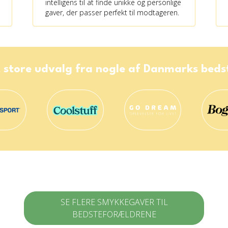
intelligens til at finde unikke og personlige
gaver, der passer perfekt til modtageren.
 store udvalg fra nogle af Danmarks bed
SE FLERE SMYKKEGAVER TIL
BEDSTEFORÆLDRENE