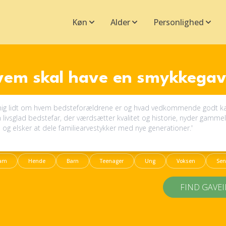
Køn
Alder
Personlighed
vem skal have en smykkegav
am
Hende
Barn
Teenager
Ung
Voksen
Sen
FIND GAVE