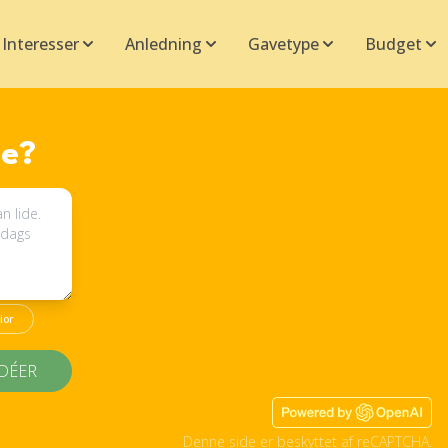
Interesser
Anledning
Gavetype
Budget
e?
ior
IDÉER
Denne side er beskyttet af reCAPTCHA.