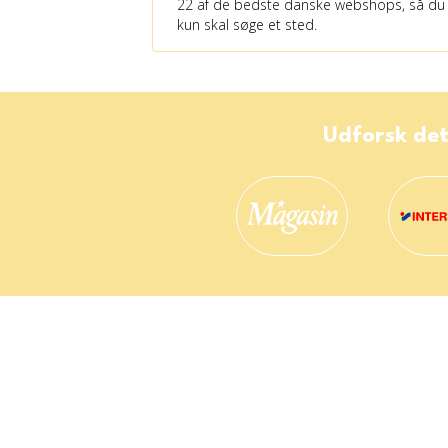
22 af de bedste danske webshops, så du
kun skal søge et sted.
Udforsk det