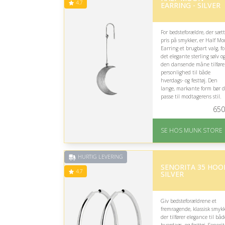
4.7
EARRING - SILVER
For bedsteforældre, der sætt
pris på smykker, er Half M
Earring et brugbart valg, fo
det elegante sterling sølv o
den dansende måne tilføre
personlighed til både
hverdags- og festtøj. Den
lange, markante form bør 
passe til modtagerens stil.
650
På lager
Levering: 1-2 dages
SE HOS MUNK STORE
levering
Fremragende Trustpilot
rating på 4.7 ud af 5
HURTIG LEVERING
SENORITA 35 HOOP
4.7
SILVER
Giv bedsteforældrene et
fremragende, klassisk smykk
der tilfører elegance til båd