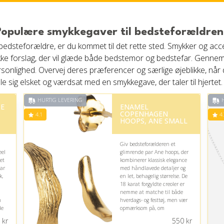
Populære smykkegaver til bedsteforældren
l bedsteforældre, er du kommet til det rette sted. Smykker og ac
ække forslag, der vil glæde både bedstemor og bedstefar. Gennem
ersonlighed. Overvej deres præferencer og særlige øjeblikke, når 
 sig elsket og værdsat med en smykkegave, der taler til hjertet.
HURTIG LEVERING
H
DE
ENAMEL
COPENHAGEN
4.1
4.
HOOPS, ANE SMALL
Giv bedsteforælderen et
eel
glimrende par Ane hoops, der
det
kombinerer klassisk elegance
har
med håndlavede detaljer og
k,
en let, behagelig størrelse. De
18 karat forgyldte creoler er
nemme at matche til både
m
hverdags- og festtøj, men vær
de
opmærksom på, om
look
modtageren foretrækker guld
kr
550
kr