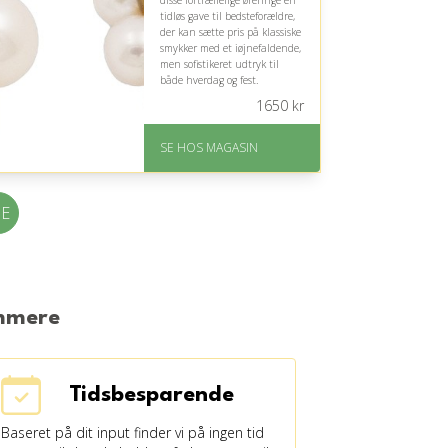
disse fortræffelige øreringe en
tidløs gave til bedsteforældre,
der kan sætte pris på klassiske
smykker med et iøjnefaldende,
men sofistikeret udtryk til
både hverdag og fest.
1650
kr
På lager
Levering: 1-3 dage
SE HOS MAGASIN
God Trustpilot rating på
4.1 ud af 5
NE
emmere
Tidsbesparende
Baseret på dit input finder vi på ingen tid