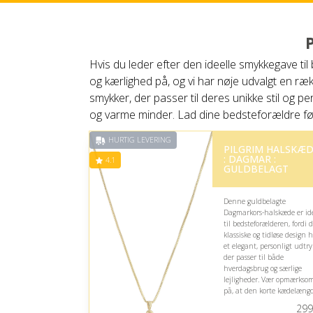
Hvis du leder efter den ideelle smykkegave ti
og kærlighed på, og vi har nøje udvalgt en r
smykker, der passer til deres unikke stil og p
og varme minder. Lad dine bedsteforældre føle
HURTIG LEVERING
PILGRIM HALSKÆ
: DAGMAR :
4.1
GULDBELAGT
Denne guldbelagte
Dagmarkors-halskæde er id
til bedsteforælderen, fordi 
klassiske og tidløse design 
et elegant, personligt udtry
der passer til både
hverdagsbrug og særlige
lejligheder. Vær opmærkso
på, at den korte kædelæng
især egner sig til et diskret 
299