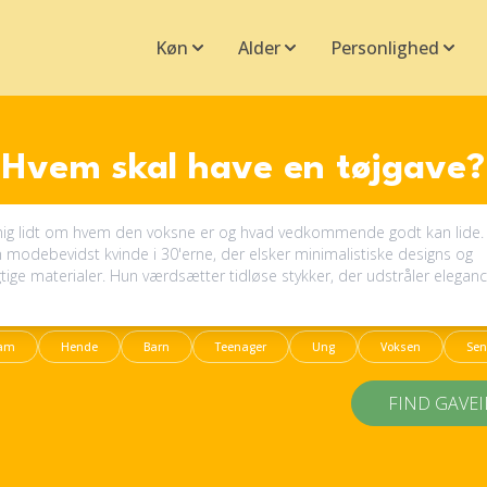
Køn
Alder
Personlighed
Hvem skal have en tøjgave?
am
Hende
Barn
Teenager
Ung
Voksen
Sen
FIND GAVE