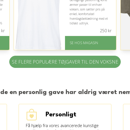
nde
behagelige pasform og korte
de
ærmer passer til enhver
er
voksen, som sætter pris på
enkel, komfortabel
hverdagsbeklædning med et
76
tidløst udtryk.
kr
250
kr
På lager
Levering: 1-3 dage
SE HOS MAGASIN
God Trustpilot rating på
4.1 ud af 5
SE FLERE POPULÆRE TØJGAVER TIL DEN VOKSNE
nde en personlig gave har aldrig været n
Personligt
Få hjælp fra vores avancerede kunstige