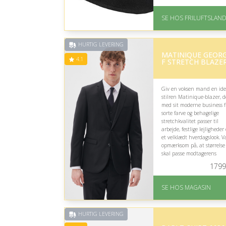
På lager
Levering: 1-2 hverdage
SE HOS FRILUFTSLAN
God Trustpilot rating 
3.8 ud af 5
HURTIG LEVERING
MATINIQUE GEOR
4.1
F STRETCH BLAZE
Giv en voksen mand en ide
stilren Matinique-blazer, d
med sit moderne business fi
sorte farve og behagelige
stretchkvalitet passer til
arbejde, festlige lejligheder
et velklædt hverdagslook. V
opmærksom på, at størrelse
skal passe modtagerens
kropsbygning.
1799
På lager
Levering: 1-3 dage
SE HOS MAGASIN
God Trustpilot rating 
4.1 ud af 5
HURTIG LEVERING