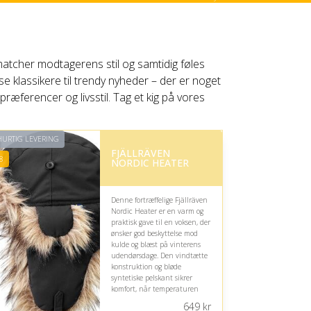
atcher modtagerens stil og samtidig føles
se klassikere til trendy nyheder – der er noget
æferencer og livsstil. Tag et kig på vores
URTIG LEVERING
FJÄLLRÄVEN
8
NORDIC HEATER
Denne fortræffelige Fjällräven
Nordic Heater er en varm og
praktisk gave til en voksen, der
ønsker god beskyttelse mod
kulde og blæst på vinterens
udendørsdage. Den vindtætte
konstruktion og bløde
syntetiske pelskant sikrer
komfort, når temperaturen
falder markant.
649
kr