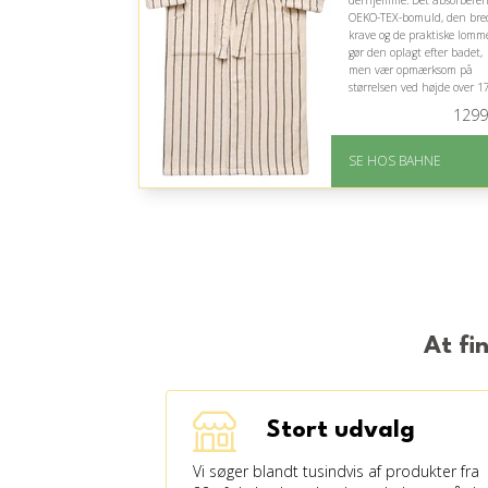
derhjemme. Det absorbere
OEKO-TEX-bomuld, den bre
krave og de praktiske lomm
gør den oplagt efter badet,
men vær opmærksom på
størrelsen ved højde over 1
cm.
1299
På lager
Levering: 1-3 hverdage
SE HOS BAHNE
Gratis fragt
Fremragende Trustpilot
rating på 4.3 ud af 5
At fi
Stort udvalg
Vi søger blandt tusindvis af produkter fra