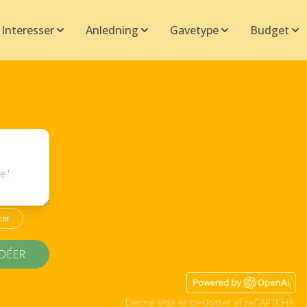
Interesser
Anledning
Gavetype
Budget
ior
IDÉER
Denne side er beskyttet af reCAPTCHA.