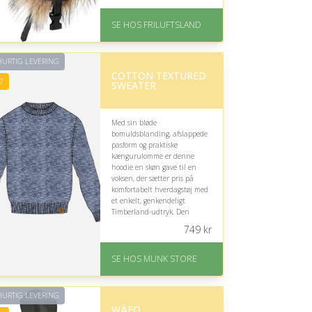
På lager
Levering: 1-2 hverdage
SE HOS FRILUFTSLAND
Gratis fragt
God Trustpilot rating på
3.8 ud af 5
URTIG LEVERING
COTTON TEXTURED
7
SWEATER
Med sin bløde
bomuldsblanding, afslappede
pasform og praktiske
kængurulomme er denne
hoodie en skøn gave til en
voksen, der sætter pris på
komfortabelt hverdagstøj med
et enkelt, genkendeligt
Timberland-udtryk. Den
fungerer let sammen med
749
kr
jeans, cargobukser eller
chinos.
SE HOS MUNK STORE
På lager
Levering: 1-2 dages
levering
URTIG LEVERING
Fremragende Trustpilot
WÄFO