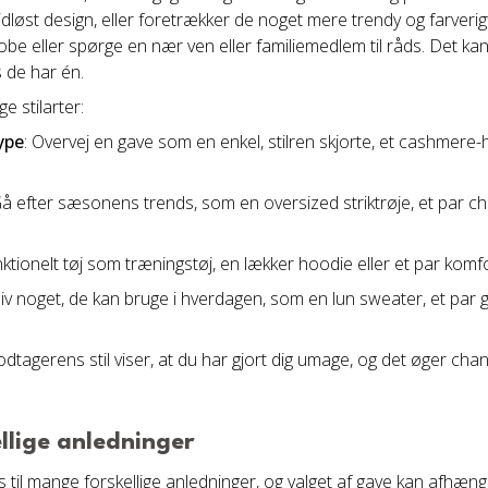
idløst design, eller foretrækker de noget mere trendy og farverig
obe eller spørge en nær ven eller familiemedlem til råds. Det k
s de har én.
ge stilarter:
ype
: Overvej en gave som en enkel, stilren skjorte, et cashmere-
Gå efter sæsonens trends, som en oversized striktrøje, et par c
nktionelt tøj som træningstøj, en lækker hoodie eller et par kom
Giv noget, de kan bruge i hverdagen, som en lun sweater, et par go
agerens stil viser, at du har gjort dig umage, og det øger chanc
ellige anledninger
s til mange forskellige anledninger, og valget af gave kan afhæng