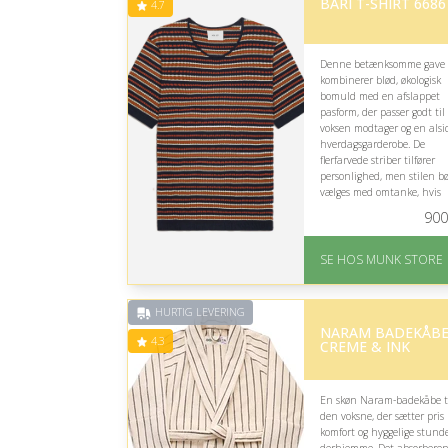
BARI T-SHIRT 6686
4.7
Denne betænksomme gave
kombinerer blød, økologisk
bomuld med en afslappet
pasform, der passer godt til
voksen modtager og en alsi
hverdagsgarderobe. De
flerfarvede striber tilfører
personlighed, men stilen b
vælges med omtanke, hvis
modtageren foretrækker he
900
afdæmpet tøj.
På lager
SE HOS MUNK STORE
Levering: 1-2 dages
levering
Fremragende Trustpilot
HURTIG LEVERING
rating på 4.7 ud af 5
NARAM BADEKÅBE
4.3
CREME & INK
En skøn Naram-badekåbe t
den voksne, der sætter pris
komfort og hyggelige stund