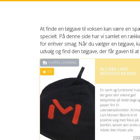
At finde en tøjgave til voksen kan være en s
specielt. På denne side har vi samlet en række
for enhver smag. Når du vælger en tøjgave, ka
udvalg og find den tøjgave, der får gaven til at
HURTIG LEVERING
ACLIMA LARS
3.8
MONSEN BEANIE
En varm og funktionel hue
der giver den voksne god
beskyttelse på kolde dage o
passer fint til
udendørsaktiviteter. Aclim
Lars Monsen Beanie er et
praktisk valg med fokus på
komfort, selvom den enkle st
måske ikke tiltaler alle.
399