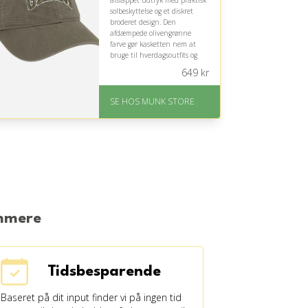
afslappet udtryk med praktisk
solbeskyttelse og et diskret
broderet design. Den
afdæmpede olivengrønne
farve gør kasketten nem at
bruge til hverdagsoutfits og
forskellige personlige stilarter.
649
kr
På lager
Levering: 1-2 dages
SE HOS MUNK STORE
levering
Fremragende Trustpilot
rating på 4.7 ud af 5
emmere
Tidsbesparende
Baseret på dit input finder vi på ingen tid