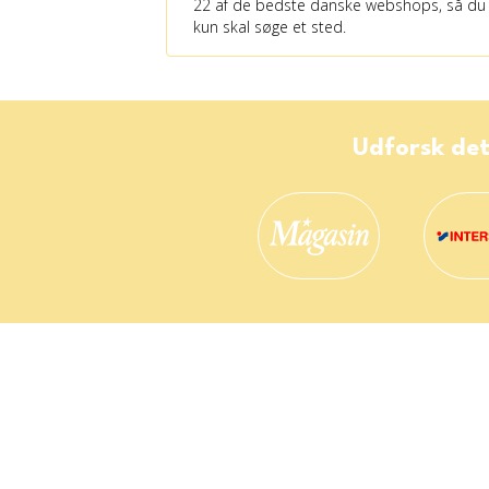
22 af de bedste danske webshops, så du
kun skal søge et sted.
Udforsk det