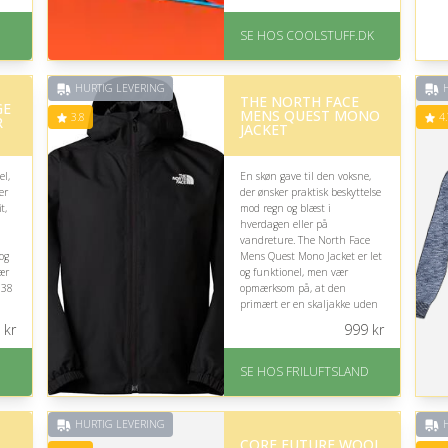
På lager
Levering: Standard
D
SE HOS COOLSTUFF.DK
på
leveringstid er 1-3 hverdage.
Fremragende Trustpilot
rating på 4.5 ud af 5
HURTIG LEVERING
H
THE NORTH FACE
GE
MENS QUEST MONO
3.8
4.
R
JACKET
el,
En skøn gave til den voksne,
er
der ønsker praktisk beskyttelse
t,
mod regn og blæst i
hverdagen eller på
vandreture. The North Face
 og
Mens Quest Mono Jacket er let
ær
og funktionel, men vær
 38
opmærksom på, at den
primært er en skaljakke uden
meget isolering til kolde dage.
kr
999
kr
På lager
Levering: 1-2 hverdage
SE HOS FRILUFTSLAND
på
Gratis fragt
God Trustpilot rating på
3.8 ud af 5
HURTIG LEVERING
H
CORE FUTURE WOOL