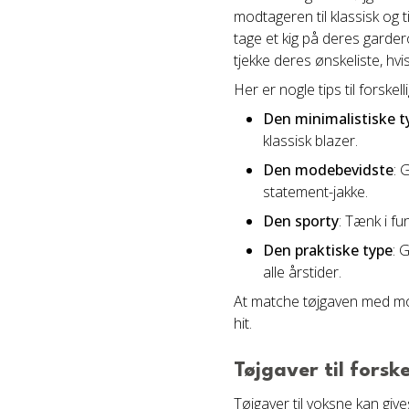
modtageren til klassisk og t
tage et kig på deres garder
tjekke deres ønskeliste, hvi
Her er nogle tips til forskelli
Den minimalistiske t
klassisk blazer.
Den modebevidste
: 
statement-jakke.
Den sporty
: Tænk i fu
Den praktiske type
: 
alle årstider.
At matche tøjgaven med modt
hit.
Tøjgaver til forsk
Tøjgaver til voksne kan give