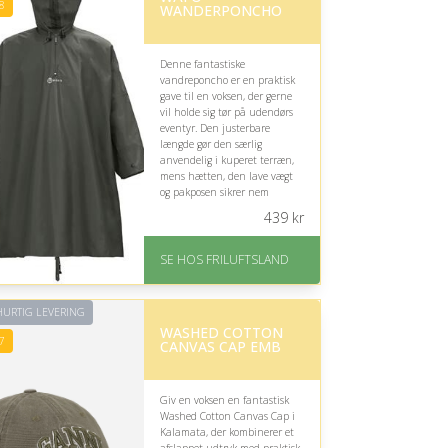
rating på 4.7 ud af 5
8
WANDERPONCHO
Denne fantastiske
vandreponcho er en praktisk
gave til en voksen, der gerne
vil holde sig tør på udendørs
eventyr. Den justerbare
længde gør den særlig
anvendelig i kuperet terræn,
mens hætten, den lave vægt
og pakposen sikrer nem
transport.
439
kr
På lager
Levering: 1-2 hverdage
SE HOS FRILUFTSLAND
God Trustpilot rating på
3.8 ud af 5
URTIG LEVERING
WASHED COTTON
7
CANVAS CAP EMB
Giv en voksen en fantastisk
Washed Cotton Canvas Cap i
Kalamata, der kombinerer et