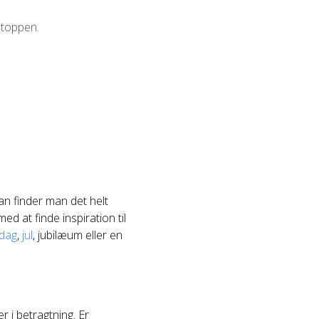
 toppen.
an finder man det helt
ed at finde inspiration til
sdag
,
jul
, jubilæum eller en
r i betragtning. Er