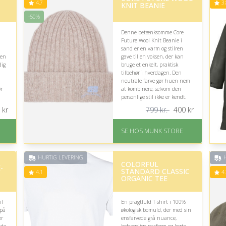
4.7
3.
KNIT BEANIE
-50%
Denne betænksomme Core
Future Wool Knit Beanie i
sand er en varm og stilren
 en
gave til en voksen, der kan
dig
bruge et enkelt, praktisk
tilbehør i hverdagen. Den
neutrale farve gør huen nem
ør
at kombinere, selvom den
personlige stil ikke er kendt.
lt
kr
799 kr.
400
kr
På lager
Levering: 1-2 dages
SE HOS MUNK STORE
levering
Fremragende Trustpilot
rating på 4.7 ud af 5
Nedsat: 50% (Normalpris:
HURTIG LEVERING
H
COLORFUL
799 kr.)
-
STANDARD CLASSIC
4.1
4.
ORGANIC TEE
il
En pragtfuld T-shirt i 100%
 på
økologisk bomuld, der med sin
er
ensfarvede grå nuance,