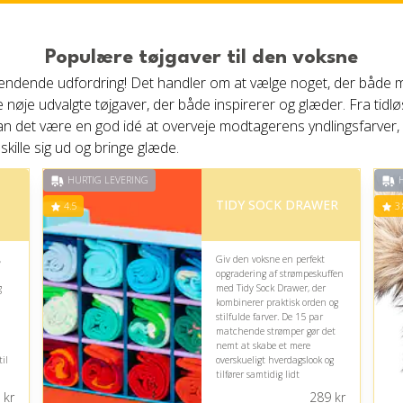
Populære tøjgaver til den voksne
pændende udfordring! Det handler om at vælge noget, der både m
 nøje udvalgte tøjgaver, der både inspirerer og glæder. Fra tidlø
n det være en god idé at overveje modtagerens yndlingsfarver, pr
 skille sig ud og bringe glæde.
HURTIG LEVERING
H
TIDY SOCK DRAWER
4.5
3.
,
Giv den voksne en perfekt
opgradering af strømpeskuffen
g
med Tidy Sock Drawer, der
kombinerer praktisk orden og
a
stilfulde farver. De 15 par
matchende strømper gør det
nemt at skabe et mere
il
overskueligt hverdagslook og
tilfører samtidig lidt
personlighed til garderoben.
kr
289
kr