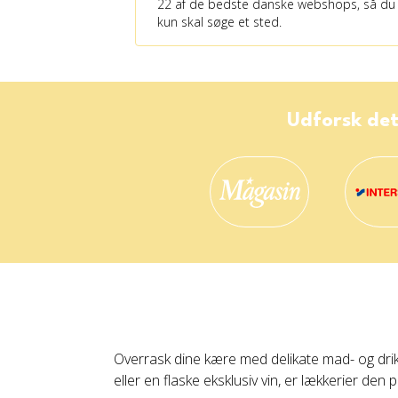
22 af de bedste danske webshops, så du
kun skal søge et sted.
Udforsk det
Overrask dine kære med delikate mad- og drik
eller en flaske eksklusiv vin, er lækkerier d