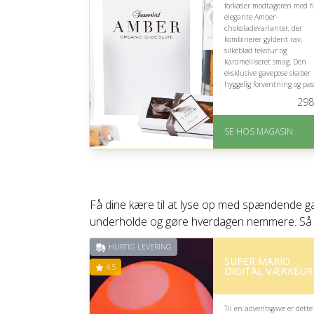
forkæler modtageren med fi
elegante Amber-
chokoladevarianter, der
kombinerer gyldent rav,
silkeblød tekstur og
karamelliseret smag. Den
eksklusive gavepose skaber
hyggelig forventning og pas
derfor godt som en lækker,
298
alsidig overraskelse i
adventstiden.
SE HOS MAGASIN
På lager
Levering: 1-3 dage
God Trustpilot rating 
4.1 ud af 5
Få dine kære til at lyse op med spændende ga
underholde og gøre hverdagen nemmere. Så hvor
HURTIG LEVERING
SUPER MARIO
4.5
DIGITAL VÆKKEUR
Til en adventsgave er dette