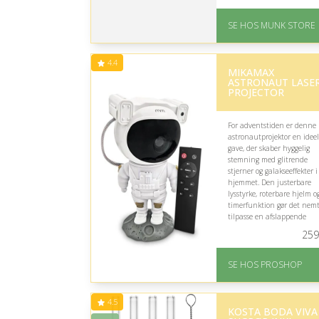
På lager
Levering: 1-2 dages
SE HOS MUNK STORE
levering
Fremragende Trustpilot
rating på 4.7 ud af 5
4.4
MIKAMAX
Nedsat: 50% (Normalpri
ASTRONAUT LASE
799 kr.)
PROJECTOR
For adventstiden er denne
astronautprojektor en ideel
gave, der skaber hyggelig
stemning med glitrende
stjerner og galakseeffekter i
hjemmet. Den justerbare
lysstyrke, roterbare hjelm o
timerfunktion gør det nemt
tilpasse en afslappende
atmosfære til mørke
259
vinteraftener.
På lager
SE HOS PROSHOP
Levering: 2-12 hverdag
Fremragende Trustpilot
rating på 4.4 ud af 5
4.5
KOSTA BODA VIVA