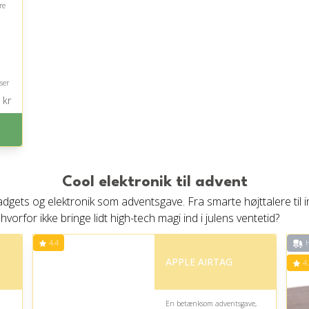
re
ser
kr
på
Cool elektronik til advent
dgets og elektronik som adventsgave. Fra smarte højttalere til 
for ikke bringe lidt high-tech magi ind i julens ventetid?
4.4
H
APPLE AIRTAG
4.
En betænksom adventsgave,