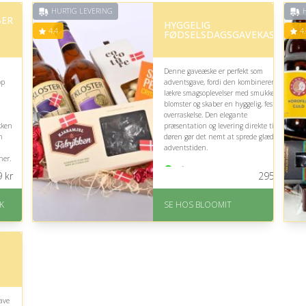
HURTIG LEVERING
H
ER
HYGGELIG
4.4
4.
FØDSELSDAGSGAVEKASSE
Denne gaveæske er perfekt som
op
adventsgave, fordi den kombinerer
lækre smagsoplevelser med smukke
blomster og skaber en hyggelig, festlig
overraskelse. Den elegante
kken
præsentation og levering direkte til
n
døren gør det nemt at sprede glæde i
adventstiden.
ner.
På lager
9
kr
295
kr
Levering: samme dag eller efter
aftale
K
SE HOS BLOOMIT
.
Fremragende Trustpilot rating på
4.4 ud af 5
ave