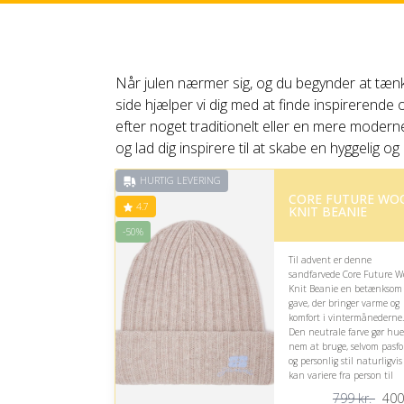
Når julen nærmer sig, og du begynder at tænk
side hjælper vi dig med at finde inspirerende
efter noget traditionelt eller en mere moderne
og lad dig inspirere til at skabe en hyggelig 
HURTIG LEVERING
CORE FUTURE WO
4.7
KNIT BEANIE
-50%
Til advent er denne
sandfarvede Core Future W
Knit Beanie en betænksom
gave, der bringer varme og
komfort i vintermånederne.
Den neutrale farve gør hu
nem at bruge, selvom pasf
og personlig stil naturligvis
kan variere fra person til
person.
799 kr.
400