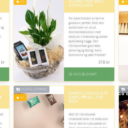
BLOMSTRER MED
4.4
4.
CHOKOLADE
er
For adventstiden er denne
gavekurv perfekt, fordi den
 og
kombinerer en smuk
blomsterdekoration med
l
eksklusiv chokolade og skaber
øjeblikkelig hygge. Den
håndsamlede gave føles
personlig og festlig, mens
blomsterne og søde fristelser
gør decemberdagene ekstra
kr
318
kr
vt
varme og glædelige.
På lager
SE HOS BLOOMIT
Levering: samme dag eller
efter aftale
Fremragende Trustpilot
HURTIG LEVERING
H
SIMPLY CHOCOLATE
rating på 4.4 ud af 5
E
SIMPLY® ALL THE
s:
4.1
BEST
med
Med 50 håndlavede
chokolade-bites i et eksklusivt
en
mix er denne luksusæske en