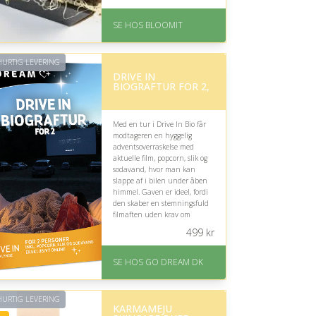
På lager
Levering: samme dag eller
SE HOS BLOOMIT
efter aftale
Fremragende Trustpilot
rating på 4.4 ud af 5
URTIG LEVERING
DRIVE IN
BIOGRAFTUR FOR 2,
Med en tur i Drive In Bio får
modtageren en hyggelig
adventsoverraskelse med
aktuelle film, popcorn, slik og
sodavand, hvor man kan
slappe af i bilen under åben
himmel. Gaven er ideel, fordi
den skaber en stemningsfuld
filmaften uden krav om
særlige interesser.
499
kr
På lager
Levering: E-gavekort kan
SE HOS GO DREAM DK
leveres inden for 1 time
URTIG LEVERING
KARMAMEJU