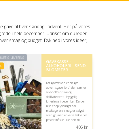
e gave til hver søndag i advent. Her på vores
leglæde i hele december. Uanset om du leder
nhver smag og budget. Dyk ned i vores ideer,
URTIG LEVERING
GAVEKASSE -
ALKOHOLFRI - SEND
4
BLOMSTER
For gaveæsken er en god
adventsgave, fordi den samler
alkoholfri drikke og
delikatesser til hyggelig
forkælelse i december. Da der
ikke er oplysninger om
modtagerens smag, er valget
alsidigt, men enkelte lækkerier
passer måske ikke helt til
personens præferencer.
405
kr