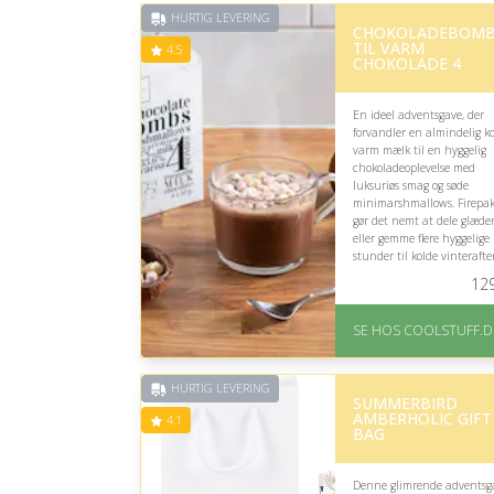
HURTIG LEVERING
CHOKOLADEBOMB
TIL VARM
4.5
CHOKOLADE 4
En ideel adventsgave, der
forvandler en almindelig k
varm mælk til en hyggelig
chokoladeoplevelse med
luksuriøs smag og søde
minimarshmallows. Firepa
gør det nemt at dele glæde
eller gemme flere hyggelige
stunder til kolde vinterafte
12
På lager
Levering: Standard
SE HOS COOLSTUFF.D
leveringstid er 1-3 hverdage
Fremragende Trustpilot
rating på 4.5 ud af 5
HURTIG LEVERING
SUMMERBIRD
AMBERHOLIC GIFT
4.1
BAG
Denne glimrende adventsg