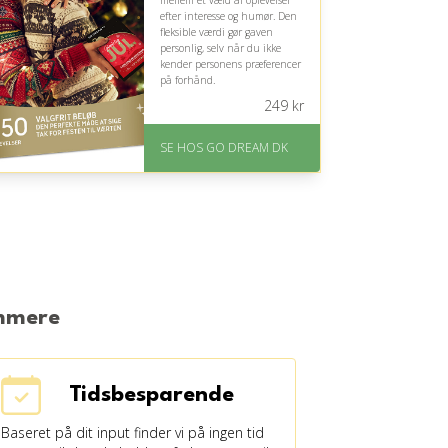
mellem et væld af oplevelser
efter interesse og humør. Den
fleksible værdi gør gaven
personlig, selv når du ikke
kender personens præferencer
på forhånd.
249
kr
På lager
Levering: E-gavekort kan
SE HOS GO DREAM DK
leveres inden for 1 time
emmere
Tidsbesparende
Baseret på dit input finder vi på ingen tid