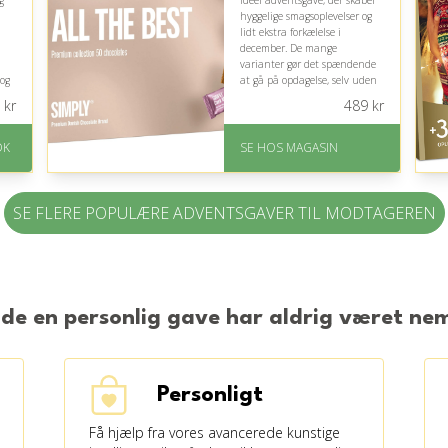
g
ideel adventsgave, der skaber
hyggelige smagsoplevelser og
lidt ekstra forkælelse i
december. De mange
varianter gør det spændende
 og
at gå på opdagelse, selv uden
kendskab til modtagerens
kr
489
kr
præferencer.
På lager
DK
SE HOS MAGASIN
lt
Levering: 1-3 dage
God Trustpilot rating på
på
4.1 ud af 5
SE FLERE POPULÆRE ADVENTSGAVER TIL MODTAGEREN
nde en personlig gave har aldrig været n
Personligt
Få hjælp fra vores avancerede kunstige