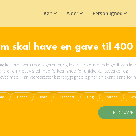
Køn
Alder
Personlighed
m skal have en gave til 400 
am
Hende
Barn
Teenager
Ung
Voksen
Sen
FIND GAVE