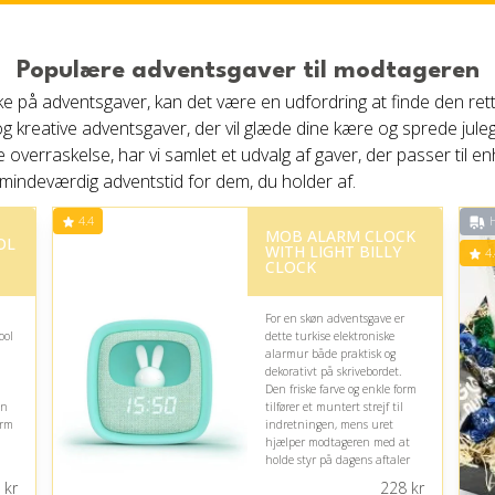
Populære adventsgaver til modtageren
e på adventsgaver, kan det være en udfordring at finde den rett
 og kreative adventsgaver, der vil glæde dine kære og sprede ju
 overraskelse, har vi samlet et udvalg af gaver, der passer til e
og mindeværdig adventstid for dem, du holder af.
4.4
H
MOB ALARM CLOCK
OL
WITH LIGHT BILLY
4.
CLOCK
For en skøn adventsgave er
ool
dette turkise elektroniske
alarmur både praktisk og
dekorativt på skrivebordet.
Den friske farve og enkle form
en
tilfører et muntert strejf til
orm
indretningen, mens uret
hjælper modtageren med at
holde styr på dagens aftaler
og morgener.
kr
228
kr