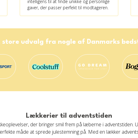
intelligens til at finde unikke og personlige
gaver, der passer perfekt til modtageren.
 store udvalg fra nogle af Danmarks bed
Lækkerier til adventstiden
keoplevelser, der bringer smil frem på læberne i adventstiden.
en perfekte måde at sprede julestemning på. Med en lækker advent