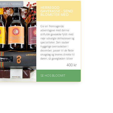
URTIG LEVERING
HERREGOD
GAVEKASSE - SEND
4
BLOMSTER MED
Giv en fremragende
adventsgave med denne
stilfulde gaveæske fyldt med
nøje udvalgte delikatesser og
specialiteter. Den skaber
hyggelige overraskelser i
december, passer til de fleste
smagsløg og leveres direkte til
døren, så gaveglæden bliver
nem og indbydende.
400
kr
På lager
Levering: samme dag eller
SE HOS BLOOMIT
efter aftale
Fremragende Trustpilot
rating på 4.4 ud af 5