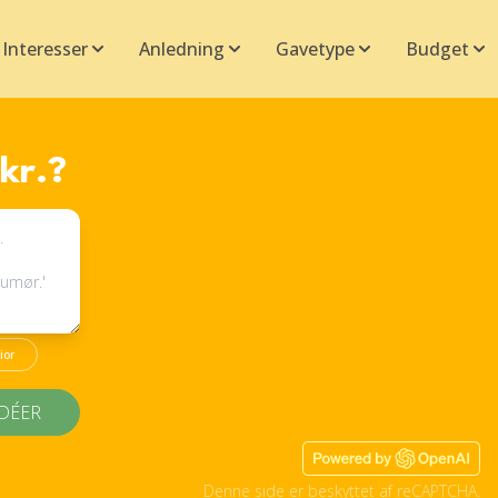
Interesser
Anledning
Gavetype
Budget
kr.?
ior
IDÉER
Denne side er beskyttet af reCAPTCHA.