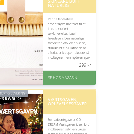
SKINCARE BUFF
1
NATURLIG
Denne fantastiske
adventsgave inviterer til et
lille, luksuriøst
selvforkælelsesritual i
hverdagen. Den naturlige
tørbørste eksfolierer huden,
stimulerer cirkulationen og
efterlader kroppen blødere, så
modtageren kan nyde en spa-
lignende oplevelse derhjemme
299
kr
– uden at kende personens
specifikke interesser.
SE HOS MAGASIN
På lager
Levering: 1-3 dage
God Trustpilot rating på
URTIG LEVERING
4.1 ud af 5
VÆRTSGAVEN,
OPLEVELSESGAVER,
Som adventsgave er GO
DREAM Værtsgaven ideel, fordi
modtageren selv kan vælge