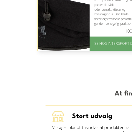
varm på kolde vinterdage o
passer til både
udendørsaktiviteter og
hverdagsbrug. Den bløde
fleece og strækbare pasform
gør den behagelig, praktisk
nem at bruge i forskellige
100
situationer.
På lager
SE HOS INTERSPORT 
Levering: Sendes norma
inden for 1-3 hverdage
God Trustpilot rating 
4.1 ud af 5
At fi
Stort udvalg
Vi søger blandt tusindvis af produkter fra