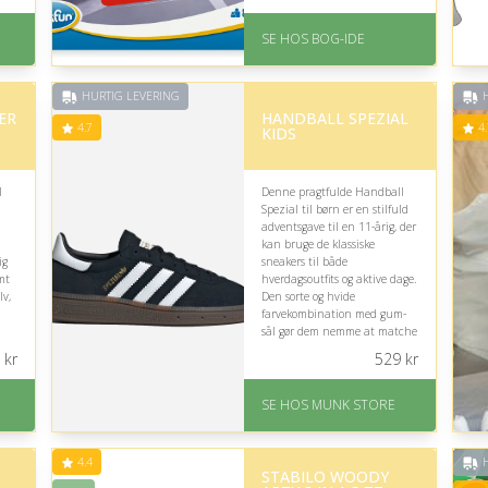
mme
På lager
Levering: 1-3 hverdage -
SE HOS BOG-IDE
forventet leveringstid
e
Gratis fragt
Fremragende Trustpilot
HURTIG LEVERING
H
rating på 4.6 ud af 5
ER
HANDBALL SPEZIAL
4.7
4.
KIDS
l
Denne pragtfulde Handball
Spezial til børn er en stilfuld
adventsgave til en 11-årig, der
kan bruge de klassiske
ig
sneakers til både
mt
hverdagsoutfits og aktive dage.
lv,
Den sorte og hvide
farvekombination med gum-
sål gør dem nemme at matche
og giver et sporty udtryk.
kr
529
kr
På lager
-
Levering: 1-2 dages
SE HOS MUNK STORE
levering
Fremragende Trustpilot
rating på 4.7 ud af 5
4.4
H
STABILO WOODY