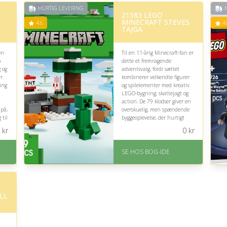
HURTIG LEVERING
H
21583 LEGO
MINECRAFT STEVES
4.6
4.
TAJGA
en
Til en 11-årig Minecraft-fan er
n
dette et fremragende
g og
adventsvalg, fordi sættet
r.
kombinerer velkendte figurer
ing
og spilelementer med kreativ
LEGO-bygning, skattejagt og
action. De 79 klodser giver en
på,
overskuelig, men spændende
 til
byggeoplevelse, der hurtigt
.
kan føre til fantasifuld leg.
kr
0
kr
På lager
-
Levering: 1-3 hverdage -
SE HOS BOG-IDE
forventet leveringstid
Gratis fragt
Fremragende Trustpilot
rating på 4.6 ud af 5
LL