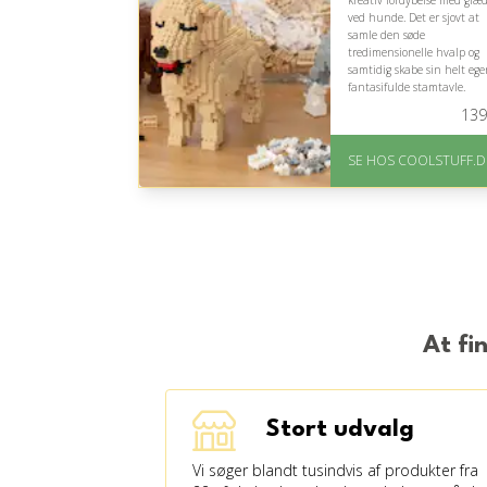
kreativ fordybelse med glæ
ved hunde. Det er sjovt at
samle den søde
tredimensionelle hvalp og
samtidig skabe sin helt eg
fantasifulde stamtavle.
139
På lager
Levering: Standard
SE HOS COOLSTUFF.D
leveringstid er 1-3 hverdage
Fremragende Trustpilot
rating på 4.5 ud af 5
At fi
Stort udvalg
Vi søger blandt tusindvis af produkter fra