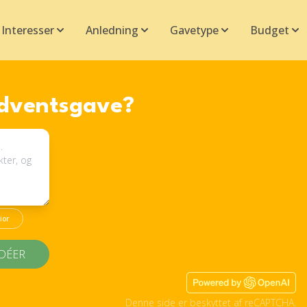
Interesser
Anledning
Gavetype
Budget
adventsgave?
ior
IDÉER
Denne side er beskyttet af reCAPTCHA.