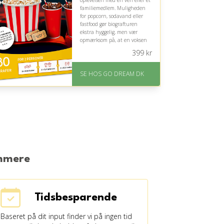
oplevelsen med en ven eller et
familiemedlem. Muligheden
for popcorn, sodavand eller
fastfood gør biografturen
ekstra hyggelig, men vær
opmærksom på, at en voksen
skal hjælpe med
399
kr
billetbestillingen.
På lager
SE HOS GO DREAM DK
Levering: E-gavekort kan
leveres inden for 1 time
emmere
Tidsbesparende
Baseret på dit input finder vi på ingen tid