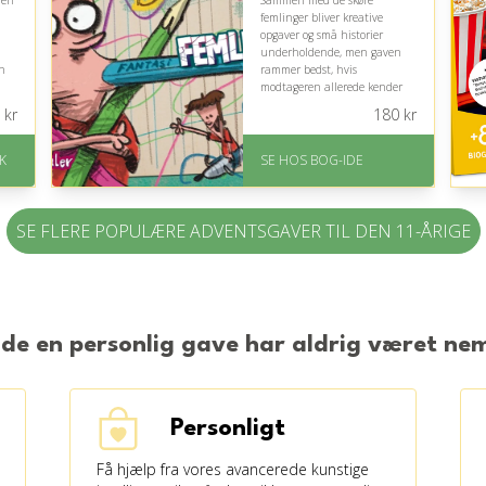
den
Sammen med de skøre
femlinger bliver kreative
opgaver og små historier
underholdende, men gaven
en
rammer bedst, hvis
modtageren allerede kender
eller synes om Allan’erne.
kr
180
kr
På lager
Levering: 1-3 hverdage -
K
SE HOS BOG-IDE
.
forventet leveringstid
Gratis fragt
Fremragende Trustpilot
SE FLERE POPULÆRE ADVENTSGAVER TIL DEN 11-ÅRIGE
rating på 4.6 ud af 5
nde en personlig gave har aldrig været n
Personligt
Få hjælp fra vores avancerede kunstige