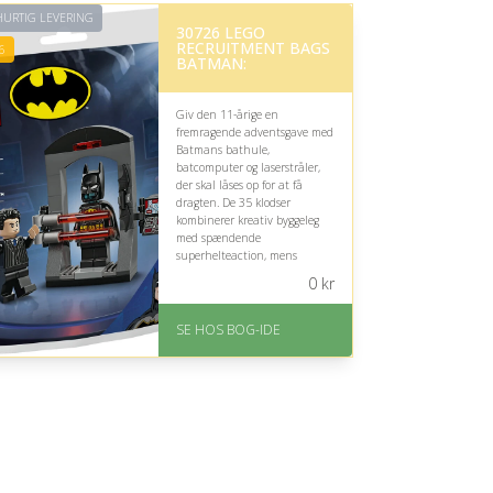
URTIG LEVERING
30726 LEGO
RECRUITMENT BAGS
6
BATMAN:
Giv den 11-årige en
fremragende adventsgave med
Batmans bathule,
batcomputer og laserstråler,
der skal låses op for at få
dragten. De 35 klodser
kombinerer kreativ byggeleg
med spændende
superhelteaction, mens
opgaven giver passende
0
kr
udfordring og underholdning.
På lager
SE HOS BOG-IDE
Levering: 1-3 hverdage -
forventet leveringstid
Gratis fragt
Fremragende Trustpilot
rating på 4.6 ud af 5