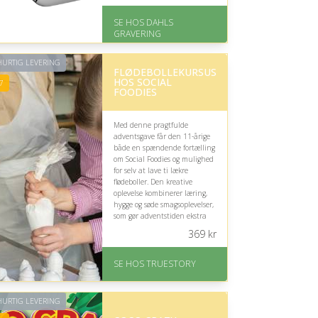
På lager
Levering: 2-3 dage
SE HOS DAHLS
Gratis fragt
GRAVERING
Fremragende Trustpilot
rating på 4.8 ud af 5
URTIG LEVERING
FLØDEBOLLEKURSUS
HOS SOCIAL
7
FOODIES
Med denne pragtfulde
adventsgave får den 11-årige
både en spændende fortælling
om Social Foodies og mulighed
for selv at lave ti lækre
flødeboller. Den kreative
oplevelse kombinerer læring,
hygge og søde smagsoplevelser,
som gør adventstiden ekstra
festlig.
369
kr
På lager
Levering: 1-2 dages
SE HOS TRUESTORY
levering. Eller lav digitalt
gavekort med det samme
Fremragende Trustpilot
URTIG LEVERING
rating på 4.7 ud af 5