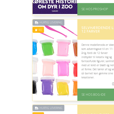
smule voldsomme for følso
børn.
SE HOS PROSHOP
På lager
Levering: 2-12 hverdag
Fremragende Trustpilot
HURTIG LEVERING
rating på 4.4 ud af 5
SELVHÆRDENDE L
4.6
12 FARVER
Denne modellervoks er idee
som adventsgave til en 11-
årig, fordi de 12 farver
indbyder til kreativ leg og
fantasifulde figurer, samtid
med at leret er blødt og ne
at forme. Det tørrer af sig se
så barnet kan gemme sine
kreationer.
0
På lager
Levering: 1-3 hverdage 
SE HOS BOG-IDE
forventet leveringstid
Gratis fragt
Fremragende Trustpilot
rating på 4.6 ud af 5
HURTIG LEVERING