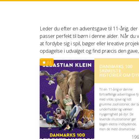
Leder du efter en adventsgave til 11-årig, de
passer perfekt til børn i denne alder. Når du
at fordybe sig i spil, bøger eller kreative proj
opdagelse i udvalget og find præcis den gave, de
4.4
DANMARKS 100
SKØRESTE
HISTORIER OM DYR
Til en 11-årig er denne
fortræffelige adventsgave fy
med vilde, sjove og lidt
grumme zoohistorier, der 
underholder og vækker
nysgerrighed på dyr. De
levende illustrationer gør
bogen ekstra indbydende,
men de mest dramatiske
fortællinger kan virke en
196