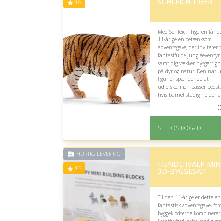
SCHLEICH TIGER
4.6
Med Schleich Tigeren får d
11-årige en betænksom
adventsgave, der inviterer t
fantasifulde jungleeventyr
samtidig vækker nysgerrig
på dyr og natur. Den natur
figur er spændende at
udforske, men passer bedst,
hvis barnet stadig holder a
kreativ rolleleg.
0
På lager
Levering: 1-3 hverdage 
SE HOS BOG-IDE
forventet leveringstid
Gratis fragt
Fremragende Trustpilot
HURTIG LEVERING
rating på 4.6 ud af 5
HUNDEHVALP MIN
4.5
3D-BYGGESÆT
Til den 11-årige er dette en
fantastisk adventsgave, for
byggeklodserne kombinerer