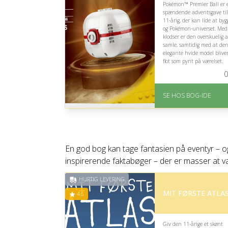
Pokémon™ Premier Ball er 
spændende adventsgave til
11-årig, der kan lide at byg
og Pokémon-universet. Med
klodser er den overskuelig a
samle, samtidig med at de
elegante hvide model blive
flot som pynt på værelset.
0
På lager
Levering: nan
SE HOS BOG-IDE
Gratis fragt
Fremragende Trustpilot
rating på 4.6 ud af 5
En god bog kan tage fantasien på eventyr – ogs
inspirerende faktabøger – der er masser at v
HURTIG LEVERING
MIT FØRSTE ATLA
4.6
Giv den 11-årige et skønt