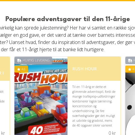
Populære adventsgaver til den 11-årige
r virkelig kan sprede julestemning? Her har vi samlet en række 
 vælger en god gave, er det værd at tænke over barnets interesse
ekter? Uanset hvad, finder du inspiration til adventsgaver, der gør 
r får et 11-årigt hjerte til at banke lidt hurtigere.
HURTIG LEVERING
H
RUSH HOUR
4.6
4.
 I
Til en 11-årig er dette et
ldt
glimrende adventsspil, fordi de
mange trafikprop-udfordringer
både
kombinerer logisk tænkning,
koncentration og
underholdning. De fire
sværhedsgrader gør det muligt
at udvikle sig gradvist, mens
de 40 opgaver sikrer varieret
og engagerende spilletid.
kr
0
kr