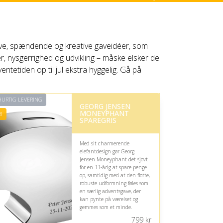
sjove, spændende og kreative gaveidéer, som
r, nysgerrighed og udvikling – måske elsker de
ventetiden op til jul ekstra hyggelig. Gå på
URTIG LEVERING
GEORG JENSEN
MONEYPHANT
8
SPAREGRIS
Med sit charmerende
elefantdesign gør Georg
Jensen Moneyphant det sjovt
for en 11-årig at spare penge
op, samtidig med at den flotte,
robuste udformning føles som
en særlig adventsgave, der
kan pynte på værelset og
gemmes som et minde.
799
kr