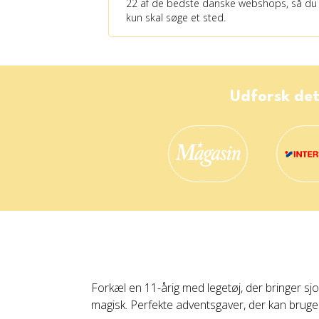
22 af de bedste danske webshops, så du
kun skal søge et sted.
Udforsk det
Forkæl en 11-årig med legetøj, der bringer sj
magisk. Perfekte adventsgaver, der kan bruges i