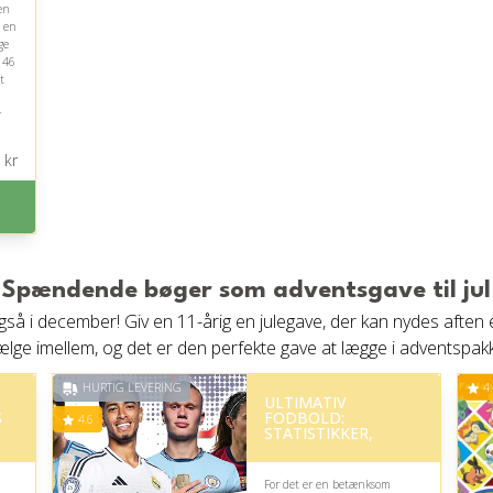
en
 en
ge
 46
t
n
r
kr
Spændende bøger som adventsgave til jul
å i december! Giv en 11-årig en julegave, der kan nydes aften ef
ælge imellem, og det er den perfekte gave at lægge i adventspak
HURTIG LEVERING
4.
ULTIMATIV
S
FODBOLD:
4.6
STATISTIKKER,
For det er en betænksom