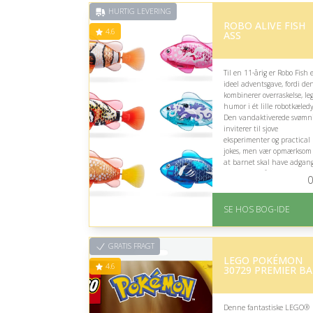
HURTIG LEVERING
ROBO ALIVE FISH
4.6
ASS
Til en 11-årig er Robo Fish 
ideel adventsgave, fordi de
kombinerer overraskelse, le
humor i ét lille robotkæledy
Den vandaktiverede svømn
inviterer til sjove
eksperimenter og practical
jokes, men vær opmærksom 
at barnet skal have adgang
vand for at få fuldt udbytte
0
På lager
Levering: 1-3 hverdage 
SE HOS BOG-IDE
forventet leveringstid
Gratis fragt
Fremragende Trustpilot
GRATIS FRAGT
rating på 4.6 ud af 5
LEGO POKÉMON
4.6
30729 PREMIER BA
Denne fantastiske LEGO®