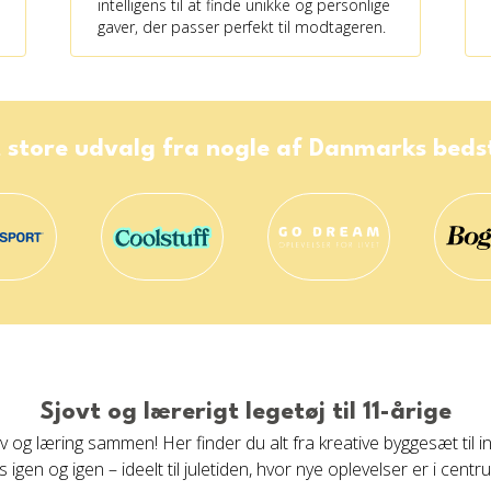
intelligens til at finde unikke og personlige
gaver, der passer perfekt til modtageren.
 store udvalg fra nogle af Danmarks bed
Sjovt og lærerigt legetøj til 11-årige
ov og læring sammen! Her finder du alt fra kreative byggesæt til
gen og igen – ideelt til juletiden, hvor nye oplevelser er i centr