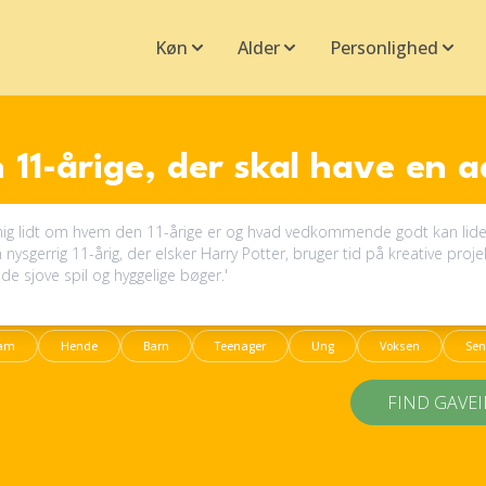
Køn
Alder
Personlighed
 11-årige, der skal have en 
am
Hende
Barn
Teenager
Ung
Voksen
Sen
FIND GAVE