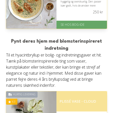
hyggelig og overskuelig. Den passer
især godt, hvis de ønsker mere
kvalitetstid sammen omkring
250
kr
hjemmelavet mad uden lange
forberedelser.
SE HOS BOG-IDE
På lager
Levering: 1-3 hverdage -
forventet leveringstid
Gratis fragt
Pynt deres hjem med blomsterinspireret
Fremragende Trustpilot rating
på 4.6 ud af 5
indretning
Til et hyacintbryllup er bolig- og indretningsgaver et hit.
Tænk på blomsterinspirerede ting som vaser,
kunstplakater eller tekstiler, der kan bringe et strejf af
elegance og natur ind i hjemmet. Med disse gaver kan
parret fejre deres 4 års bryllupsdag ved at bringe
naturens skønhed indenfor.
HURTIG LEVERING
PLISSÉ VASE - CLOUD
4.3