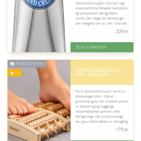
blomsterbrylluppet, hvor den rige
sheasmørformel forkæler hænderne
og symboliserer kærlighedens
varme. Den elegante størrelse gør
den velegnet som en lille, luksuriøs
opmærksomhed, men den
209
kr
parfumerede formel bør tages i
betragtning ved duftfølsomhed.
SE HOS MAGASIN
På lager
Levering: 1-3 dage
God Trustpilot rating på 4.1 ud
HURTIG LEVERING
af 5
FODMASSAGERULLE I
4.5
TRÆ - ZENKURU
For et blomsterbryllup er Zenkuru
fodmassagerullen i træ en
glimrende gave, der inviterer parret
til afslapning og hyggelige
velværeøjeblikke sammen efter
festlige dage. Den enkle massage
kan give trætte fødder en behagelig
pause, selvom den ikke
179
kr
nødvendigvis passer til alle.