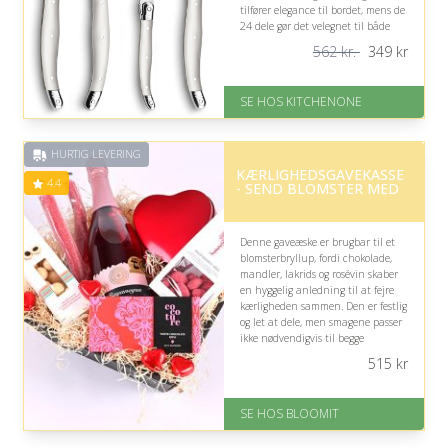
tilfører elegance til bordet, mens de
24 dele gør det velegnet til både
hverdag og festlige mærkedage.
562 kr.
349
kr
På lager
Levering: 1-5 hverdage
SE HOS KITCHENONE
Fremragende Trustpilot rating
på 4.5 ud af 5
Nedsat: 38% (Normalpris: 562
HURTIG LEVERING
kr.)
KÆRLIGHEDSGAVEKASSE
4.4
- SEND BLOMSTER MED
Denne gaveæske er brugbar til et
blomsterbryllup, fordi chokolade,
mandler, lakrids og rosévin skaber
en hyggelig anledning til at fejre
kærligheden sammen. Den er festlig
og let at dele, men smagene passer
ikke nødvendigvis til begge
modtageres personlige præferencer.
515
kr
På lager
Levering: samme dag eller efter
SE HOS BLOOMIT
aftale
Fremragende Trustpilot rating