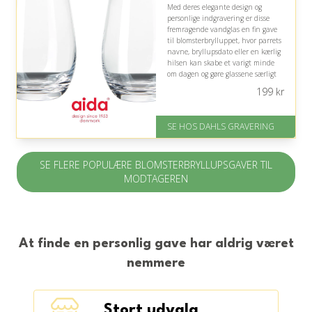
Med deres elegante design og
personlige indgravering er disse
fremragende vandglas en fin gave
til blomsterbrylluppet, hvor parrets
navne, bryllupsdato eller en kærlig
hilsen kan skabe et varigt minde
om dagen og gøre glassene særligt
betydningsfulde.
199
kr
På lager
Levering: 2-3 dage
SE HOS DAHLS GRAVERING
Fremragende Trustpilot rating
på 4.8 ud af 5
SE FLERE POPULÆRE BLOMSTERBRYLLUPSGAVER TIL
MODTAGEREN
At finde en personlig gave har aldrig været
nemmere
Stort udvalg