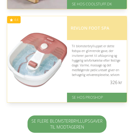
På lager
SE HOS COOLSTUFF.DK
Levering: Standard leveringstid
er 1-3 hverdage.
Fremragende Trustpilot rating
4.4
på 4.5 ud af 5
REVLON FOOT SPA
Til blomsterbrylluppet er dette
fodspa en glimrende gave, der
inviterer parret til afslapning og
hyggelig selvforkælelse efter festlige
dage. Varme, massage og det
medfølgende pedicuresæt giver en
behagelig velværeoplevelse, selvom
den primært henvender sig til
326
kr
fødderne frem for fælles romantik.
På lager
SE HOS PROSHOP
Levering: 2-12 hverdage
Fremragende Trustpilot rating
på 4.4 ud af 5
SE FLERE BLOMSTERBRYLLUPSGAVER
TIL MODTAGEREN