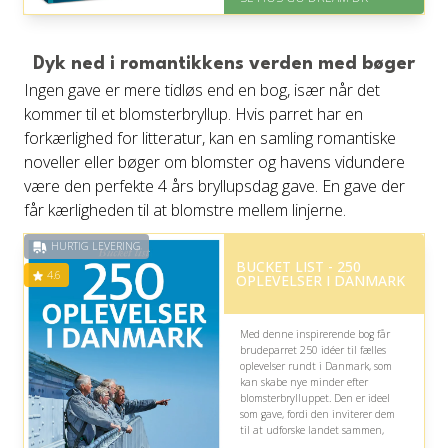
inden for 1 time
Dyk ned i romantikkens verden med bøger
Ingen gave er mere tidløs end en bog, især når det
kommer til et blomsterbryllup. Hvis parret har en
forkærlighed for litteratur, kan en samling romantiske
noveller eller bøger om blomster og havens vidundere
være den perfekte 4 års bryllupsdag gave. En gave der
får kærligheden til at blomstre mellem linjerne.
HURTIG LEVERING
BUCKET LIST - 250
4.6
OPLEVELSER I DANMARK
Med denne inspirerende bog får
brudeparret 250 idéer til fælles
oplevelser rundt i Danmark, som
kan skabe nye minder efter
blomsterbrylluppet. Den er ideel
som gave, fordi den inviterer dem
til at udforske landet sammen,
men kræver naturligvis, at de har