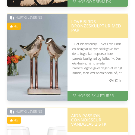
SE HOS GO DREAM DK
Levering: E-gavekort kan leveres
inden for 1 time
HURTIG LEVERING
LOVE BIRDS
BRONZESKULPTUR MED
4.6
PAR
Til et blomsterbryllup er Love Birds
en brugbar og symbolsk gave, fordi
de to fugle kan repræsentere
parrets kærlighed og fælles liv. Den
eksklusive, håndlavede
bronzeudgave giver dagen et varigt
minde, men vær opmærksom på, at
skulpturen kræver interesse for
3500
kr
kunst som boligindretning.
På lager
SE HOS 99 SKULPTURER
Levering: 1-2 dage
Gratis fragt
Fremragende Trustpilot rating
HURTIG LEVERING
på 4.6 ud af 5
AIDA PASSION
CONNOISSEUR
4.8
VANDGLAS 2 STK