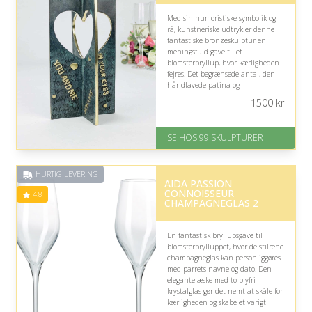
Med sin humoristiske symbolik og
rå, kunstneriske udtryk er denne
fantastiske bronzeskulptur en
meningsfuld gave til et
blomsterbryllup, hvor kærligheden
fejres. Det begrænsede antal, den
håndlavede patina og
inskriptionerne gør den til et
1500
kr
personligt, varigt minde om parrets
særlige dag.
SE HOS 99 SKULPTURER
På lager
Levering: 1-2 dage
Gratis fragt
HURTIG LEVERING
Fremragende Trustpilot rating
AIDA PASSION
på 4.6 ud af 5
CONNOISSEUR
4.8
CHAMPAGNEGLAS 2
En fantastisk bryllupsgave til
blomsterbrylluppet, hvor de stilrene
champagneglas kan personliggøres
med parrets navne og dato. Den
elegante æske med to blyfri
krystalglas gør det nemt at skåle for
kærligheden og skabe et varigt