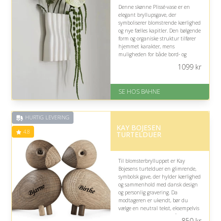
Denne skønne Plissé-vase er en
elegant bryllupsgave, der
symboliserer blomstrende kærlighed
og nye fælles kapitler. Den bølgende
form og organiske struktur tilfører
hjemmet karakter, mens
muligheden for både bord- og
vægplacering gør den dekorativ
1099
kr
med eller uden blomster.
På lager
SE HOS BAHNE
Levering: 1-3 hverdage
Gratis fragt
Fremragende Trustpilot rating
HURTIG LEVERING
på 4.3 ud af 5
KAY BOJESEN
4.8
TURTELDUER
Til blomsterbrylluppet er Kay
Bojesens turtelduer en glimrende,
symbolsk gave, der hylder kærlighed
og sammenhold med dansk design
og personlig gravering. Da
modtageren er ukendt, bør du
vælge en neutral tekst, eksempelvis
navne og bryllupsdato, så gaven
850
kr