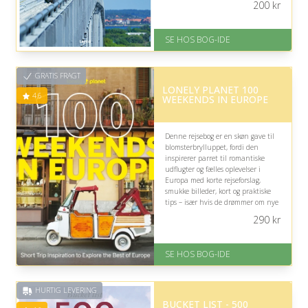
200
kr
lyst til oplevelser og udflugter.
På lager
SE HOS BOG-IDE
Levering: 1-3 hverdage -
forventet leveringstid
Gratis fragt
GRATIS FRAGT
Fremragende Trustpilot rating
LONELY PLANET 100
på 4.6 ud af 5
4.6
WEEKENDS IN EUROPE
Denne rejsebog er en skøn gave til
blomsterbrylluppet, fordi den
inspirerer parret til romantiske
udflugter og fælles oplevelser i
Europa med korte rejseforslag,
smukke billeder, kort og praktiske
tips – især hvis de drømmer om nye
eventyr sammen.
290
kr
På lager
Levering: nan
SE HOS BOG-IDE
Gratis fragt
Fremragende Trustpilot rating
på 4.6 ud af 5
HURTIG LEVERING
BUCKET LIST - 500