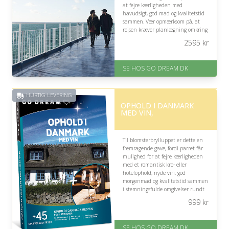
at fejre kærligheden med
havudsigt, god mad og kvalitetstid
sammen. Vær opmærksom på, at
rejsen kræver planlægning omkring
afrejsedage og eventuelle
2595
kr
højsæsonstillæg.
På lager
SE HOS GO DREAM DK
Levering: E-gavekort kan leveres
inden for 1 time
HURTIG LEVERING
OPHOLD I DANMARK
MED VIN,
Til blomsterbrylluppet er dette en
fremragende gave, fordi parret får
mulighed for at fejre kærligheden
med et romantisk kro- eller
hotelophold, nyde vin, god
morgenmad og kvalitetstid sammen
i stemningsfulde omgivelser rundt
om i Danmark.
999
kr
På lager
Levering: E-gavekort kan leveres
SE HOS GO DREAM DK