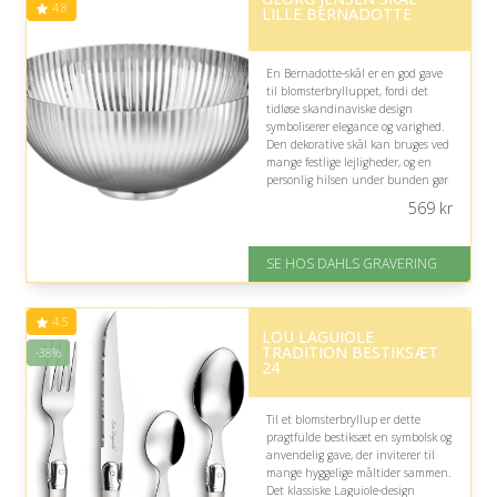
4.8
LILLE BERNADOTTE
En Bernadotte-skål er en god gave
til blomsterbrylluppet, fordi det
tidløse skandinaviske design
symboliserer elegance og varighed.
Den dekorative skål kan bruges ved
mange festlige lejligheder, og en
personlig hilsen under bunden gør
gaven ekstra mindeværdig for
569
kr
brudeparret.
På lager
SE HOS DAHLS GRAVERING
Levering: 2-3 dage
Gratis fragt
Fremragende Trustpilot rating
4.5
på 4.8 ud af 5
LOU LAGUIOLE
TRADITION BESTIKSÆT
-38%
24
Til et blomsterbryllup er dette
pragtfulde bestiksæt en symbolsk og
anvendelig gave, der inviterer til
mange hyggelige måltider sammen.
Det klassiske Laguiole-design