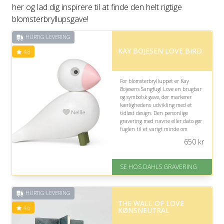
her og lad dig inspirere til at finde den helt rigtige
blomsterbryllupsgave!
HURTIG LEVERING
KAY BOJESEN LOVE BIRD
4.8
For blomsterbrylluppet er Kay
Bojesens Sangfugl Love en brugbar
og symbolsk gave, der markerer
kærlighedens udvikling med et
tidløst design. Den personlige
gravering med navne eller dato gør
fuglen til et varigt minde om
dagen, selv uden kendskab til
650
kr
modtagerens stil.
På lager
SE HOS DAHLS GRAVERING
Levering: 2-3 dage
Gratis fragt
Fremragende Trustpilot rating
HURTIG LEVERING
på 4.8 ud af 5
THE WALL OF LOVE
4.6
KØNSNEUTRAL