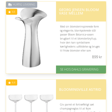
på 4.4 ud af 5
HURTIG LEVERING
GEORG JENSEN BLOOM
4.8
VASE MELLEM
Med sin blomsterinspirerede form
og elegante, blankpolerede stål
passer Bloom Botanica-vasen
brugbart til et blomsterbryllup,
hvor den kan symbolisere
kærlighedens udfoldelse og bruges
til friske blomster eller som
dekorativt minde om den særlige
899
kr
dag.
På lager
SE HOS DAHLS GRAVERING
Levering: 2-3 dage
Gratis fragt
Fremragende Trustpilot rating
4.4
på 4.8 ud af 5
BLOOMINGVILLE ASTRID
Giv parret et fortræffeligt sæt
champagneglas til at fejre