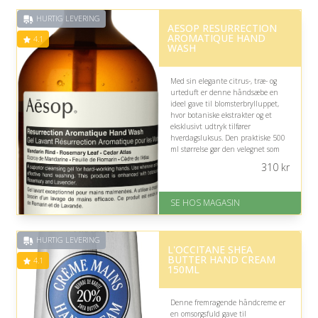
HURTIG LEVERING
AESOP RESURRECTION
AROMATIQUE HAND
4.1
WASH
Med sin elegante citrus-, træ- og
urteduft er denne håndsæbe en
ideel gave til blomsterbrylluppet,
hvor botaniske ekstrakter og et
eksklusivt udtryk tilfører
hverdagsluksus. Den praktiske 500
ml størrelse gør den velegnet som
stilfuld detalje i parrets fælles
310
kr
hjem.
På lager
SE HOS MAGASIN
Levering: 1-3 dage
God Trustpilot rating på 4.1 ud
af 5
HURTIG LEVERING
L'OCCITANE SHEA
BUTTER HAND CREAM
4.1
150ML
Denne fremragende håndcreme er
en omsorgsfuld gave til