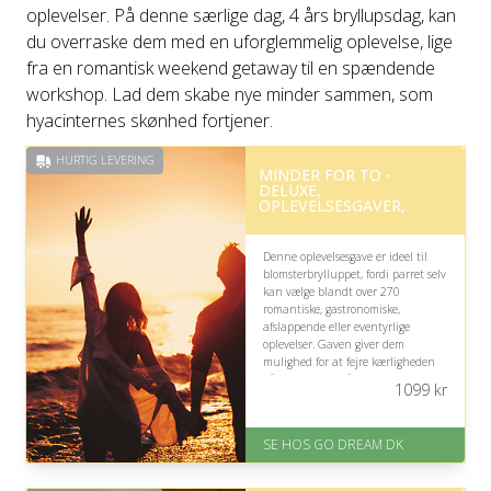
oplevelser. På denne særlige dag, 4 års bryllupsdag, kan
du overraske dem med en uforglemmelig oplevelse, lige
fra en romantisk weekend getaway til en spændende
workshop. Lad dem skabe nye minder sammen, som
hyacinternes skønhed fortjener.
HURTIG LEVERING
MINDER FOR TO -
DELUXE,
OPLEVELSESGAVER,
Denne oplevelsesgave er ideel til
blomsterbrylluppet, fordi parret selv
kan vælge blandt over 270
romantiske, gastronomiske,
afslappende eller eventyrlige
oplevelser. Gaven giver dem
mulighed for at fejre kærligheden
på deres egen måde og skabe nye,
1099
kr
uforglemmelige minder sammen.
På lager
SE HOS GO DREAM DK
Levering: E-gavekort kan leveres
inden for 1 time