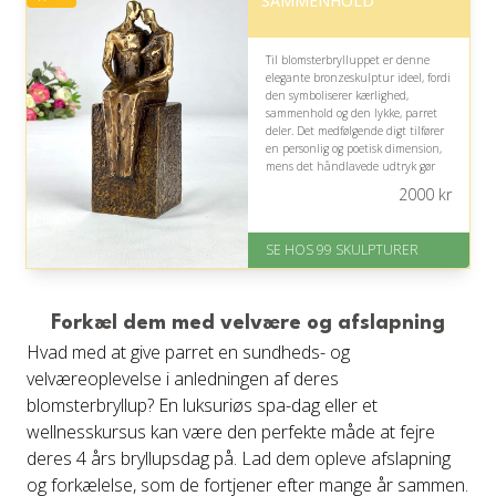
SAMMENHOLD
Til blomsterbrylluppet er denne
elegante bronzeskulptur ideel, fordi
den symboliserer kærlighed,
sammenhold og den lykke, parret
deler. Det medfølgende digt tilfører
en personlig og poetisk dimension,
mens det håndlavede udtryk gør
gaven til et varigt minde om deres
2000
kr
fælles liv.
På lager
SE HOS 99 SKULPTURER
Levering: 1-2 dage
Gratis fragt
Fremragende Trustpilot rating
på 4.6 ud af 5
Forkæl dem med velvære og afslapning
Hvad med at give parret en sundheds- og
velværeoplevelse i anledningen af deres
blomsterbryllup? En luksuriøs spa-dag eller et
wellnesskursus kan være den perfekte måde at fejre
deres 4 års bryllupsdag på. Lad dem opleve afslapning
og forkælelse, som de fortjener efter mange år sammen.