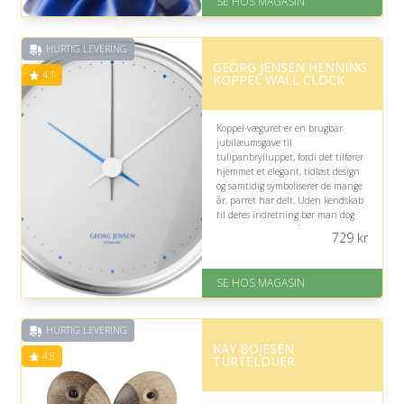
SE HOS MAGASIN
Levering: 1-3 dage
God Trustpilot rating på 4.1 ud
af 5
HURTIG LEVERING
GEORG JENSEN HENNING
4.1
KOPPEL WALL CLOCK
Koppel-væguret er en brugbar
jubilæumsgave til
tulipanbrylluppet, fordi det tilfører
hjemmet et elegant, tidløst design
og samtidig symboliserer de mange
år, parret har delt. Uden kendskab
til deres indretning bør man dog
være opmærksom på, om det passer
729
kr
til deres stil.
På lager
SE HOS MAGASIN
Levering: 1-3 dage
God Trustpilot rating på 4.1 ud
af 5
HURTIG LEVERING
KAY BOJESEN
4.8
TURTELDUER