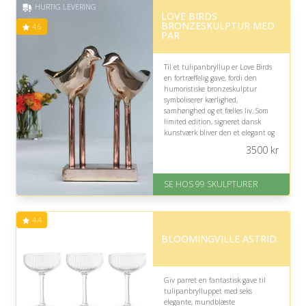
HURTIG LEVERING
LOVE BIRDS
BRONZESKULPTUR MED
4.6
PAR
Til et tulipanbryllup er Love Birds
en fortræffelig gave, fordi den
humoristiske bronzeskulptur
symboliserer kærlighed,
samhørighed og et fælles liv. Som
limited edition, signeret dansk
kunstværk bliver den et elegant og
personligt minde om parrets særlige
3500
kr
bryllupsdag.
På lager
SE HOS 99 SKULPTURER
Levering: 1-2 dage
Gratis fragt
Fremragende Trustpilot rating
4.4
på 4.6 ud af 5
BLOOMINGVILLE ASTRID
Giv parret en fantastisk gave til
tulipanbrylluppet med seks
elegante, mundblæste