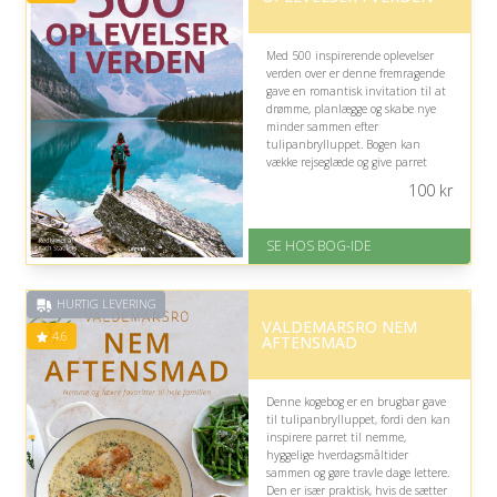
Med 500 inspirerende oplevelser
verden over er denne fremragende
gave en romantisk invitation til at
drømme, planlægge og skabe nye
minder sammen efter
tulipanbrylluppet. Bogen kan
vække rejseglæde og give parret
idéer til fælles eventyr, uanset om
100
kr
de søger store oplevelser eller små
pauser fra hverdagen.
SE HOS BOG-IDE
På lager
Levering: 1-3 hverdage -
forventet leveringstid
HURTIG LEVERING
Gratis fragt
VALDEMARSRO NEM
Fremragende Trustpilot rating
4.6
AFTENSMAD
på 4.6 ud af 5
Denne kogebog er en brugbar gave
til tulipanbrylluppet, fordi den kan
inspirere parret til nemme,
hyggelige hverdagsmåltider
sammen og gøre travle dage lettere.
Den er især praktisk, hvis de sætter