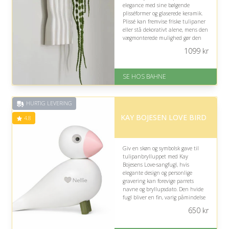
elegance med sine bølgende
plisséformer og glaserede keramik.
Plissé kan fremvise friske tulipaner
eller stå dekorativt alene, mens den
vægmonterede mulighed gør den
fleksibel og velegnet til parrets
1099
kr
fælles hjem.
På lager
SE HOS BAHNE
Levering: 1-3 hverdage
Gratis fragt
Fremragende Trustpilot rating
HURTIG LEVERING
på 4.3 ud af 5
KAY BOJESEN LOVE BIRD
4.8
Giv en skøn og symbolsk gave til
tulipanbrylluppet med Kay
Bojesens Love-sangfugl, hvis
elegante design og personlige
gravering kan forevige parrets
navne og bryllupsdato. Den hvide
fugl bliver en fin, varig påmindelse
om kærlighed, nærvær og deres
650
kr
fælles rejse.