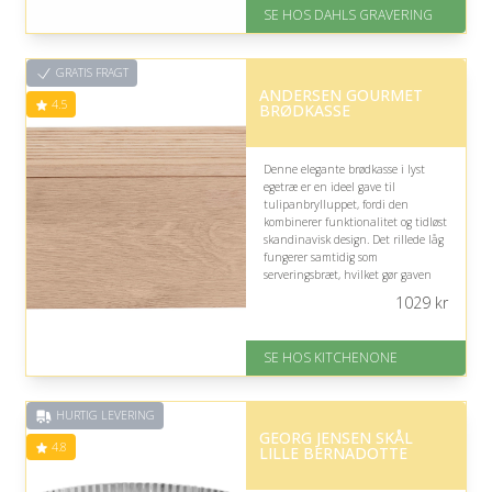
På lager
SE HOS DAHLS GRAVERING
Levering: 2-3 dage
Gratis fragt
Fremragende Trustpilot rating
GRATIS FRAGT
på 4.8 ud af 5
ANDERSEN GOURMET
4.5
BRØDKASSE
Denne elegante brødkasse i lyst
egetræ er en ideel gave til
tulipanbrylluppet, fordi den
kombinerer funktionalitet og tidløst
skandinavisk design. Det rillede låg
fungerer samtidig som
serveringsbræt, hvilket gør gaven
anvendelig til hyggelige
1029
kr
morgenstunder og fælles måltider i
hjemmet.
SE HOS KITCHENONE
På lager
Levering: 1-5 hverdage
Gratis fragt
HURTIG LEVERING
Fremragende Trustpilot rating
GEORG JENSEN SKÅL
på 4.5 ud af 5
4.8
LILLE BERNADOTTE