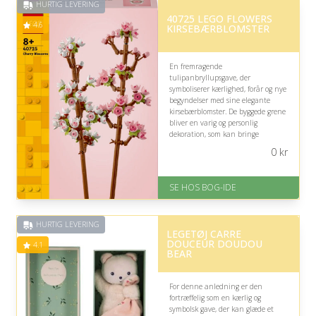
HURTIG LEVERING
40725 LEGO FLOWERS
4.6
KIRSEBÆRBLOMSTER
En fremragende
tulipanbryllupsgave, der
symboliserer kærlighed, forår og nye
begyndelser med sine elegante
kirsebærblomster. De byggede grene
bliver en varig og personlig
dekoration, som kan bringe
romantisk blomster glæde ind i
0
kr
hjemmet og fejre parrets fælles
rejse.
SE HOS BOG-IDE
På lager
Levering: 1-3 hverdage -
forventet leveringstid
HURTIG LEVERING
Gratis fragt
LEGETØJ CARRE
Fremragende Trustpilot rating
DOUCEUR DOUDOU
4.1
på 4.6 ud af 5
BEAR
For denne anledning er den
fortræffelig som en kærlig og
symbolsk gave, der kan glæde et