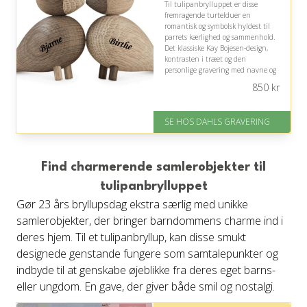
Til tulipanbrylluppet er disse
fremragende turtelduer en
romantisk og symbolsk hyldest til
parrets kærlighed og sammenhold.
Det klassiske Kay Bojesen-design,
kontrasten i træet og den
personlige gravering med navne og
bryllupsdato gør gaven
850
kr
mindeværdig og dekorativ.
På lager
SE HOS DAHLS GRAVERING
Levering: 2-3 dage
Gratis fragt
Fremragende Trustpilot rating
på 4.8 ud af 5
Find charmerende samlerobjekter til
tulipanbrylluppet
Gør 23 års bryllupsdag ekstra særlig med unikke
samlerobjekter, der bringer barndommens charme ind i
deres hjem. Til et tulipanbryllup, kan disse smukt
designede genstande fungere som samtalepunkter og
indbyde til at genskabe øjeblikke fra deres eget barns-
eller ungdom. En gave, der giver både smil og nostalgi.