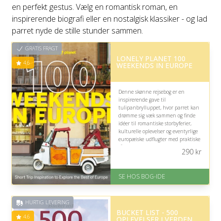
en perfekt gestus. Vælg en romantisk roman, en
inspirerende biografi eller en nostalgisk klassiker - og lad
parret nyde de stille stunder sammen.
GRATIS FRAGT
LONELY PLANET 100
4.6
WEEKENDS IN EUROPE
Denne skønne rejsebog er en
inspirerende gave til
tulipanbrylluppet, hvor parret kan
drømme sig væk sammen og finde
idéer til romantiske storbyferier,
kulturelle oplevelser og eventyrlige
europæiske udflugter med praktiske
råd, flotte billeder og overskuelige
290
kr
rejseplaner.
På lager
SE HOS BOG-IDE
Levering: nan
Gratis fragt
Fremragende Trustpilot rating
HURTIG LEVERING
på 4.6 ud af 5
BUCKET LIST - 500
4.6
OPLEVELSER I VERDEN