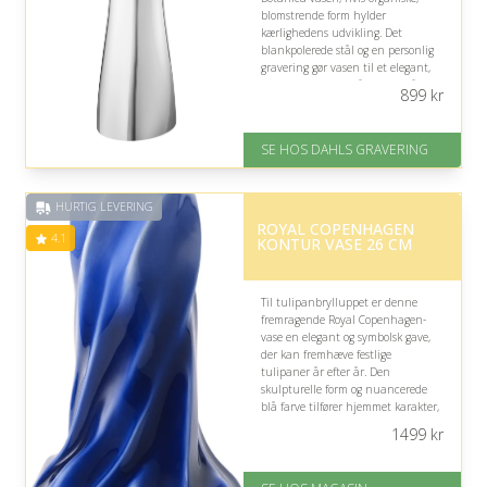
blomstrende form hylder
kærlighedens udvikling. Det
blankpolerede stål og en personlig
gravering gør vasen til et elegant,
varigt minde, der både kan stå
899
kr
skulpturelt alene og fyldes med
blomster.
SE HOS DAHLS GRAVERING
På lager
Levering: 2-3 dage
Gratis fragt
HURTIG LEVERING
Fremragende Trustpilot rating
ROYAL COPENHAGEN
på 4.8 ud af 5
4.1
KONTUR VASE 26 CM
Til tulipanbrylluppet er denne
fremragende Royal Copenhagen-
vase en elegant og symbolsk gave,
der kan fremhæve festlige
tulipaner år efter år. Den
skulpturelle form og nuancerede
blå farve tilfører hjemmet karakter,
mens størrelsen gør den velegnet til
1499
kr
frodige buketter.
På lager