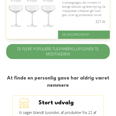
champagneglas, der inviterer til
festlige skåltaler og fælles fejring. De
indkapslede luftbobler gør hvert
glas unikt og symboliserer smukt
deres særlige kærlighed og mange
321
kr
kommende festlige øjeblikke.
Fremragende Trustpilot rating
SE HOS PROSHOP
på 4.4 ud af 5
SE FLERE POPULÆRE TULIPANBRYLLUPSGAVER TIL
MODTAGEREN
At finde en personlig gave har aldrig været
nemmere
Stort udvalg
Vi søger blandt tusindvis af produkter fra 22 af