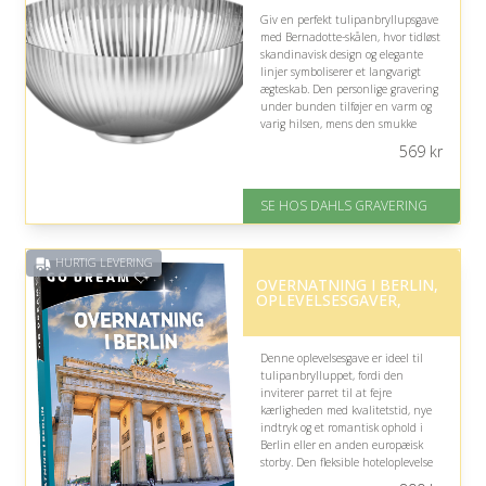
Giv en perfekt tulipanbryllupsgave
med Bernadotte-skålen, hvor tidløst
skandinavisk design og elegante
linjer symboliserer et langvarigt
ægteskab. Den personlige gravering
under bunden tilføjer en varm og
varig hilsen, mens den smukke
æske gør gaven klar til overrækkelse.
569
kr
På lager
Levering: 2-3 dage
SE HOS DAHLS GRAVERING
Gratis fragt
Fremragende Trustpilot rating
på 4.8 ud af 5
HURTIG LEVERING
OVERNATNING I BERLIN,
OPLEVELSESGAVER,
Denne oplevelsesgave er ideel til
tulipanbrylluppet, fordi den
inviterer parret til at fejre
kærligheden med kvalitetstid, nye
indtryk og et romantisk ophold i
Berlin eller en anden europæisk
storby. Den fleksible hoteloplevelse
giver frihed til selv at vælge