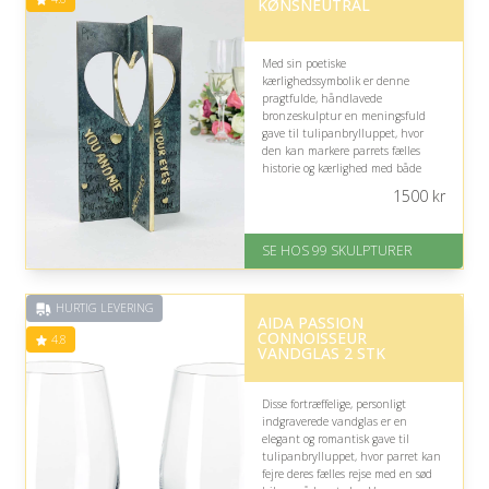
KØNSNEUTRAL
Med sin poetiske
kærlighedssymbolik er denne
pragtfulde, håndlavede
bronzeskulptur en meningsfuld
gave til tulipanbrylluppet, hvor
den kan markere parrets fælles
historie og kærlighed med både
humor, kunstnerisk kant og et
1500
kr
varigt monument, der passer smukt
til den særlige mærkedag.
SE HOS 99 SKULPTURER
På lager
Levering: 1-2 dage
Gratis fragt
HURTIG LEVERING
Fremragende Trustpilot rating
AIDA PASSION
på 4.6 ud af 5
CONNOISSEUR
4.8
VANDGLAS 2 STK
Disse fortræffelige, personligt
indgraverede vandglas er en
elegant og romantisk gave til
tulipanbrylluppet, hvor parret kan
fejre deres fælles rejse med en sød