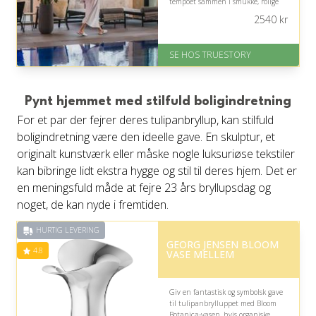
tempoet sammen i smukke, rolige
omgivelser ved Ringkøbing Fjord.
2540
kr
På lager
Levering: 1-2 dages levering.
SE HOS TRUESTORY
Eller lav digitalt gavekort med det
samme
Fremragende Trustpilot rating
på 4.7 ud af 5
Pynt hjemmet med stilfuld boligindretning
For et par der fejrer deres tulipanbryllup, kan stilfuld
boligindretning være den ideelle gave. En skulptur, et
originalt kunstværk eller måske nogle luksuriøse tekstiler
kan bibringe lidt ekstra hygge og stil til deres hjem. Det er
en meningsfuld måde at fejre 23 års bryllupsdag og
noget, de kan nyde i fremtiden.
HURTIG LEVERING
GEORG JENSEN BLOOM
4.8
VASE MELLEM
Giv en fantastisk og symbolsk gave
til tulipanbrylluppet med Bloom
Botanica-vasen, hvis organiske,