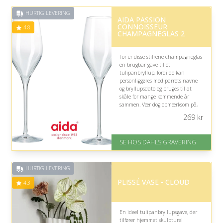
HURTIG LEVERING
AIDA PASSION
CONNOISSEUR
4.8
CHAMPAGNEGLAS 2
For er disse stilrene champagneglas
en brugbar gave til et
tulipanbryllup, fordi de kan
personliggøres med parrets navne
og bryllupsdato og bruges til at
skåle for mange kommende år
sammen. Vær dog opmærksom på,
at de primært passer til par, der
269
kr
nyder festlige drikke.
På lager
SE HOS DAHLS GRAVERING
Levering: 2-3 dage
Fremragende Trustpilot rating
på 4.8 ud af 5
HURTIG LEVERING
PLISSÉ VASE - CLOUD
4.3
En ideel tulipanbryllupsgave, der
tilfører hjemmet skulpturel