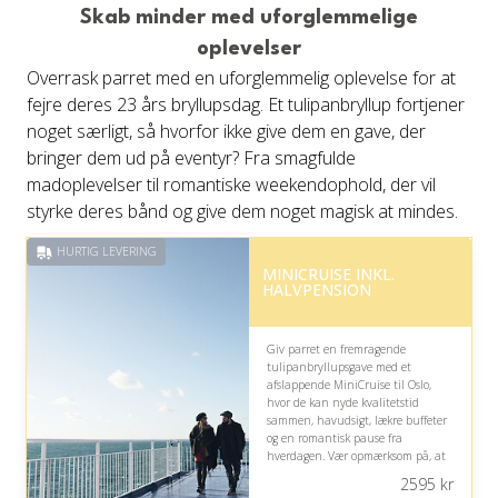
Skab minder med uforglemmelige
oplevelser
Overrask parret med en uforglemmelig oplevelse for at
fejre deres 23 års bryllupsdag. Et tulipanbryllup fortjener
noget særligt, så hvorfor ikke give dem en gave, der
bringer dem ud på eventyr? Fra smagfulde
madoplevelser til romantiske weekendophold, der vil
styrke deres bånd og give dem noget magisk at mindes.
HURTIG LEVERING
MINICRUISE INKL.
HALVPENSION
Giv parret en fremragende
tulipanbryllupsgave med et
afslappende MiniCruise til Oslo,
hvor de kan nyde kvalitetstid
sammen, havudsigt, lækre buffeter
og en romantisk pause fra
hverdagen. Vær opmærksom på, at
rejsen kræver planlægning og ikke
2595
kr
inkluderer højsæsonstillæg eller