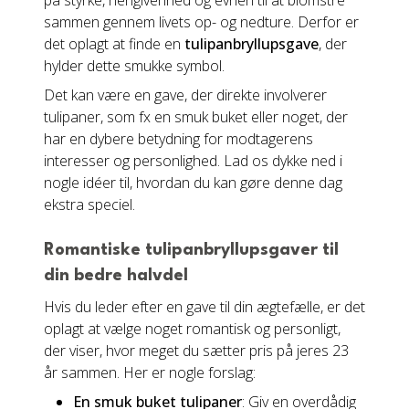
på styrke, hengivenhed og evnen til at blomstre
sammen gennem livets op- og nedture. Derfor er
det oplagt at finde en
tulipanbryllupsgave
, der
hylder dette smukke symbol.
Det kan være en gave, der direkte involverer
tulipaner, som fx en smuk buket eller noget, der
har en dybere betydning for modtagerens
interesser og personlighed. Lad os dykke ned i
nogle idéer til, hvordan du kan gøre denne dag
ekstra speciel.
Romantiske tulipanbryllupsgaver til
din bedre halvdel
Hvis du leder efter en gave til din ægtefælle, er det
oplagt at vælge noget romantisk og personligt,
der viser, hvor meget du sætter pris på jeres 23
år sammen. Her er nogle forslag:
En smuk buket tulipaner
: Giv en overdådig