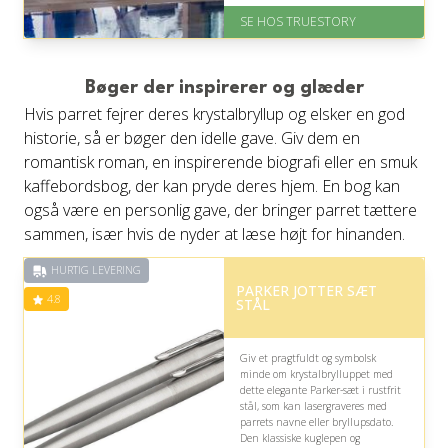
SE HOS TRUESTORY
På lager
Levering: 1-2 dages levering.
Eller lav digitalt gavekort med det
samme
Bøger der inspirerer og glæder
Fremragende Trustpilot rating
på 4.7 ud af 5
Hvis parret fejrer deres krystalbryllup og elsker en god
historie, så er bøger den idelle gave. Giv dem en
romantisk roman, en inspirerende biografi eller en smuk
kaffebordsbog, der kan pryde deres hjem. En bog kan
også være en personlig gave, der bringer parret tættere
sammen, især hvis de nyder at læse højt for hinanden.
HURTIG LEVERING
PARKER JOTTER SÆT
4.8
STÅL
Giv et pragtfuldt og symbolsk
minde om krystalbrylluppet med
dette elegante Parker-sæt i rustfrit
stål, som kan lasergraveres med
parrets navne eller bryllupsdato.
Den klassiske kuglepen og