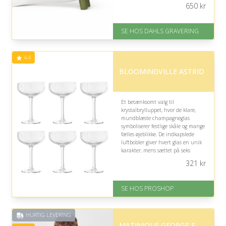
kærlighed.
650
kr
På lager
Levering: 2-3 dage
SE HOS DAHLS GRAVERING
Gratis fragt
Fremragende Trustpilot rating
på 4.8 ud af 5
4.4
BLOOMINGVILLE ASTRID
Et betænksomt valg til
krystalbrylluppet, hvor de klare,
mundblæste champagneglas
symboliserer festlige skåle og mange
fælles øjeblikke. De indkapslede
luftbobler giver hvert glas en unik
karakter, mens sættet på seks
inviterer til at fejre dagen sammen
321
kr
med familie og venner.
Fremragende Trustpilot rating
SE HOS PROSHOP
på 4.4 ud af 5
HURTIG LEVERING
MATINIQUE GEORGE F