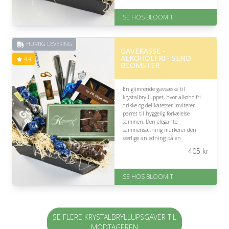
På lager
SE HOS BLOOMIT
Levering: samme dag eller efter
aftale
Fremragende Trustpilot rating
HURTIG LEVERING
på 4.4 ud af 5
GAVEKASSE -
ALKOHOLFRI - SEND
4.4
BLOMSTER
En glimrende gaveæske til
krystalbrylluppet, hvor alkoholfri
drikke og delikatesser inviterer
parret til hyggelig forkælelse
sammen. Den elegante
sammensætning markerer den
særlige anledning på en
inkluderende måde, men uden
405
kr
kendskab til deres smag kan
enkelte lækkerier naturligvis være
mindre personlige.
SE HOS BLOOMIT
På lager
Levering: samme dag eller efter
aftale
Fremragende Trustpilot rating
SE FLERE KRYSTALBRYLLUPSGAVER TIL
på 4.4 ud af 5
MODTAGEREN