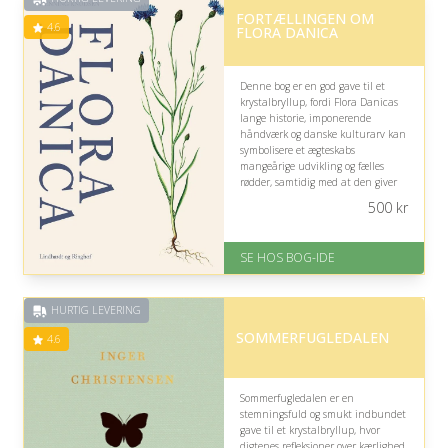
Fremragende Trustpilot rating
FORTÆLLINGEN OM
på 4.6 ud af 5
4.6
FLORA DANICA
Denne bog er en god gave til et
krystalbryllup, fordi Flora Danicas
lange historie, imponerende
håndværk og danske kulturarv kan
symbolisere et ægteskabs
mangeårige udvikling og fælles
rødder, samtidig med at den giver
parret spændende viden og smukke
500
kr
illustrationer at fordybe sig i.
På lager
SE HOS BOG-IDE
Levering: 1-3 hverdage -
forventet leveringstid
Gratis fragt
HURTIG LEVERING
Fremragende Trustpilot rating
på 4.6 ud af 5
SOMMERFUGLEDALEN
4.6
Sommerfugledalen er en
stemningsfuld og smukt indbundet
gave til et krystalbryllup, hvor
digtenes refleksioner over kærlighed,