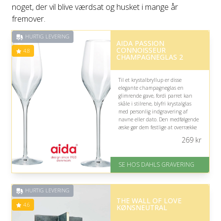
noget, der vil blive værdsat og husket i mange år
fremover.
HURTIG LEVERING
AIDA PASSION
CONNOISSEUR
4.8
CHAMPAGNEGLAS 2
Til et krystalbryllup er disse
elegante champagneglas en
glimrende gave, fordi parret kan
skåle i stilrene, blyfri krystalglas
med personlig indgravering af
navne eller dato. Den medfølgende
æske gør dem festlige at overrække
og skaber et varigt minde om
269
kr
dagen.
På lager
SE HOS DAHLS GRAVERING
Levering: 2-3 dage
Fremragende Trustpilot rating
på 4.8 ud af 5
HURTIG LEVERING
THE WALL OF LOVE
4.6
KØNSNEUTRAL