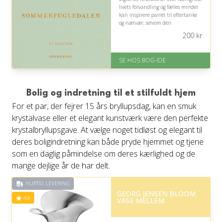
livets forvandling og fælles minder
kan inspirere parret til eftertanke
og nærvær, selvom den
eksistentielle og til tider
200
kr
melankolske tone ikke nødvendigvis
passer til alle.
SE HOS BOG-IDE
På lager
Levering: 1-3 hverdage -
forventet leveringstid
Gratis fragt
Bolig og indretning til et stilfuldt hjem
Fremragende Trustpilot rating
For et par, der fejrer 15 års bryllupsdag, kan en smuk
på 4.6 ud af 5
krystalvase eller et elegant kunstværk være den perfekte
krystalbryllupsgave. At vælge noget tidløst og elegant til
deres boligindretning kan både pryde hjemmet og tjene
som en daglig påmindelse om deres kærlighed og de
mange dejlige år de har delt.
HURTIG LEVERING
GEORG JENSEN BLOOM
4.8
VASE MELLEM