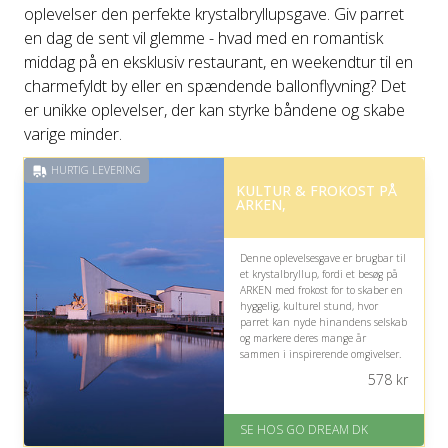
oplevelser den perfekte krystalbryllupsgave. Giv parret
en dag de sent vil glemme - hvad med en romantisk
middag på en eksklusiv restaurant, en weekendtur til en
charmefyldt by eller en spændende ballonflyvning? Det
er unikke oplevelser, der kan styrke båndene og skabe
varige minder.
HURTIG LEVERING
KULTUR & FROKOST PÅ
ARKEN,
Denne oplevelsesgave er brugbar til
et krystalbryllup, fordi et besøg på
ARKEN med frokost for to skaber en
hyggelig, kulturel stund, hvor
parret kan nyde hinandens selskab
og markere deres mange år
sammen i inspirerende omgivelser.
578
kr
På lager
Levering: E-gavekort kan leveres
inden for 1 time
SE HOS GO DREAM DK