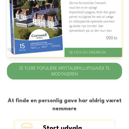
Denne fantastiske Comwell-
voucher er en oplagt
krystalbryllupsgave, fordi den giver
parret mulighed for selv at vælge
en afslappende oplevelse sammen
og skabe nye minder. Vær
opmærksom på, at den kun kan
bruges til ét ophold og ikke gælder
999
kr
spa-behandlinger eller
kombination med rabatter.
SE HOS GO DREAM DK
På lager
Levering: E-gavekort kan leveres
inden for 1 time
SE FLERE POPULÆRE KRYSTALBRYLLUPSGAVER TIL
MODTAGEREN
At finde en personlig gave har aldrig været
nemmere
Stort udvalg