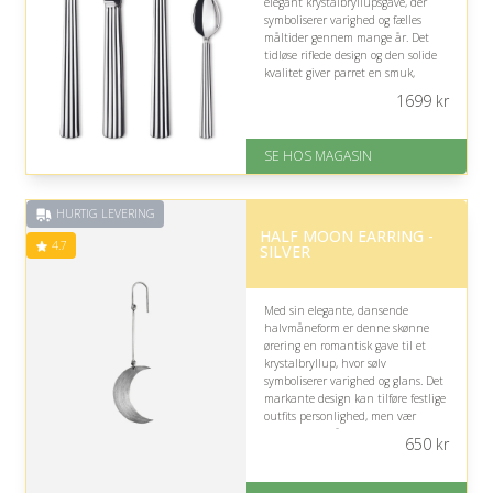
elegant krystalbryllupsgave, der
symboliserer varighed og fælles
måltider gennem mange år. Det
tidløse riflede design og den solide
kvalitet giver parret en smuk,
klassisk opgradering af
1699
kr
borddækningen til både hverdag og
fest.
SE HOS MAGASIN
På lager
Levering: 1-3 dage
God Trustpilot rating på 4.1 ud
HURTIG LEVERING
af 5
HALF MOON EARRING -
4.7
SILVER
Med sin elegante, dansende
halvmåneform er denne skønne
ørering en romantisk gave til et
krystalbryllup, hvor sølv
symboliserer varighed og glans. Det
markante design kan tilføre festlige
outfits personlighed, men vær
opmærksom på, om modtageren
650
kr
foretrækker lange øreringe.
På lager