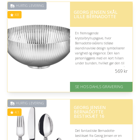
Fremragende Trustpilot rating
HURTIG LEVERING
på 4.4 ud af 5
GEORG JENSEN SKÅL
4.8
LILLE BERNADOTTE
En fremragende
krystalbryllupsgave, hvor
Bernadotte-skålens tidløse
skandinaviske design symboliserer
varighed og elegance. Den kan
personliggøres med en kort hilsen
under bunden, hvilket gør den til
et smukt og mindeværdigt tegn på
569
kr
parrets mange år sammen.
På lager
SE HOS DAHLS GRAVERING
Levering: 2-3 dage
Gratis fragt
Fremragende Trustpilot rating
HURTIG LEVERING
på 4.8 ud af 5
GEORG JENSEN
BERNADOTTE
4.1
BESTIKSÆT 16
Det fantastiske Bernadotte-
bestiksæt fra Georg Jensen er en