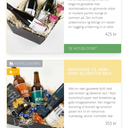
elegante gaveæske med
kvalitetsrødvin en glimrende måde
at markere parrets mange år
sammen på. Den stilfulde
præsentation og festlige vin skaber
en hyggelig anledning til at skåle
for kærligheden og de fælles
425
kr
minder.
På lager
SE HOS BLOOMIT
Levering: samme dag eller efter
aftale
Fremragende Trustpilot rating
HURTIG LEVERING
på 4.4 ud af 5
GAVEKASSE TIL HAM -
4.4
SEND BLOMSTER MED
Med en skøn gaveæske fyldt med
specialiteter og lækkerier kan I fejre
krystalbrylluppet med forkælelse og
gode smagsoplevelser. Den elegante
blanding af kvalitet og variation
passer fint til en romantisk
mærkedag, selvom indholdet ikke
nødvendigvis rammer hans
355
kr
personlige favoritter.