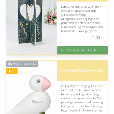
Denne skulptur er en betænksom
krystalbryllupsgave, fordi den
symboliserer et varigt
kærlighedsbudskab og markerer
parrets fælles historie med dansk
kunst, humor og personlighed. Den
begrænsede udgave gør gaven
særlig, men den rå, moderne stil
1500
kr
passer bedst, hvis parret
værdsætter kunstnerisk
boligindretning.
SE HOS 99 SKULPTURER
På lager
Levering: 1-2 dage
HURTIG LEVERING
Gratis fragt
Fremragende Trustpilot rating
KAY BOJESEN LOVE BIRD
4.8
på 4.6 ud af 5
En Kay Bojesen Sangfugl Love er en
ideel krystalbryllupsgave, fordi dens
kærlige symbolik og tidløse design
markerer mange års fælles liv. Den
personlige gravering med navne og
bryllupsdato gør fuglen til et varigt,
betydningsfuldt minde om parrets