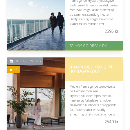
fremragende krystalbryllupsgave,
fordi parret får en romantisk pause
med havudsigt, lækre buffeter og
tid sammen, samtidig med at
Oslofjorden og Norges hovedstad
skaber fælles minder. Vær
opmærksom på, at rejsen kræver
2595
kr
planlægning omkring afrejse og
eventuelle højsæsonstillæg.
SE HOS GO DREAM DK
På lager
Levering: E-gavekort kan leveres
inden for 1 time
HURTIG LEVERING
SPAOPHOLD FOR 2 PÅ
4.7
FJORDGAARDEN
Med en fremragende spaoplevelse
på Fjordgaarden kan
krystalbrylluppet fejres med ro,
nærvær og forkælelse i smukke
omgivelser. Kurbadets afslappende
faciliteter skaber en særlig
anledning til at nyde hinandens
selskab og markere mange års
2540
kr
kærlighed med velvære og
kvalitetstid.