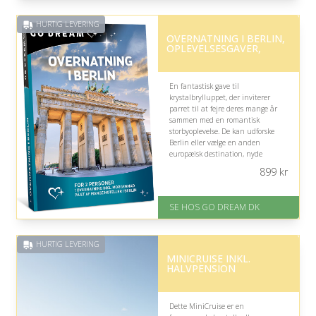
HURTIG LEVERING
OVERNATNING I BERLIN,
OPLEVELSESGAVER,
En fantastisk gave til
krystalbrylluppet, der inviterer
parret til at fejre deres mange år
sammen med en romantisk
storbyoplevelse. De kan udforske
Berlin eller vælge en anden
europæisk destination, nyde
kvalitetstid, spændende
899
kr
seværdigheder og en hyggelig
overnatning med morgenmad.
SE HOS GO DREAM DK
På lager
Levering: E-gavekort kan leveres
inden for 1 time
HURTIG LEVERING
MINICRUISE INKL.
HALVPENSION
Dette MiniCruise er en