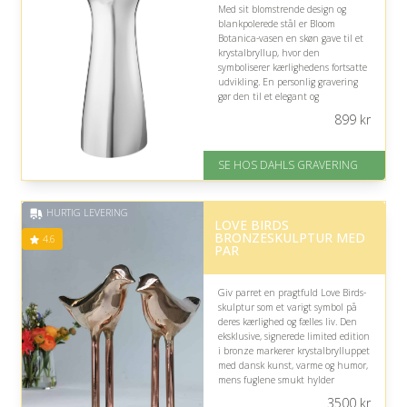
Med sit blomstrende design og
blankpolerede stål er Bloom
Botanica-vasen en skøn gave til et
krystalbryllup, hvor den
symboliserer kærlighedens fortsatte
udvikling. En personlig gravering
gør den til et elegant og
mindeværdigt dekorativt element i
899
kr
hjemmet.
På lager
SE HOS DAHLS GRAVERING
Levering: 2-3 dage
Gratis fragt
Fremragende Trustpilot rating
HURTIG LEVERING
på 4.8 ud af 5
LOVE BIRDS
BRONZESKULPTUR MED
4.6
PAR
Giv parret en pragtfuld Love Birds-
skulptur som et varigt symbol på
deres kærlighed og fælles liv. Den
eksklusive, signerede limited edition
i bronze markerer krystalbrylluppet
med dansk kunst, varme og humor,
mens fuglene smukt hylder
samhørighed og kærlighedens
3500
kr