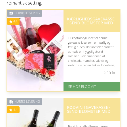
romantisk setting.
HURTIG LEVERING
KÆRLIGHEDSGAVEKASSE
4.4
- SEND BLOMSTER MED
Til krystalbrylluppet er denne
gaveæske ideel som en kærlig og
festlig hilsen, der inviterer parret til
at nyde en hyggelig stund
sammen. Kombinationen af
chokolade, mandler, lakrids og
rosévin skaber en lækker forkælelse,
der passer naturligt til dagens
515
kr
romantiske anledning.
På lager
SE HOS BLOOMIT
Levering: samme dag eller efter
aftale
Fremragende Trustpilot rating
HURTIG LEVERING
på 4.4 ud af 5
RØDVIN I GAVEKASSE -
4.4
SEND BLOMSTER MED
For et krystalbryllup er denne