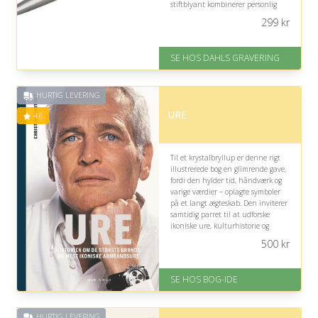
stiftblyant kombinerer personlig
betydning med tidløst design og
299
kr
praktisk anvendelighed.
På lager
SE HOS DAHLS GRAVERING
Levering: 2-3 dage
Fremragende Trustpilot rating
på 4.8 ud af 5
HURTIG LEVERING
URE
4.6
Til et krystalbryllup er denne rigt
illustrerede bog en glimrende gave,
fordi den hylder tid, håndværk og
varige værdier – oplagte symboler
på et langt ægteskab. Den inviterer
samtidig parret til at udforske
ikoniske ure, kulturhistorie og
fascinerende teknologiske detaljer
500
kr
sammen.
På lager
SE HOS BOG-IDE
Levering: 1-3 hverdage -
forventet leveringstid
Gratis fragt
HURTIG LEVERING