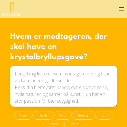
Op
Hvem er modtageren, der
skal have en
krystalbryllupsgave?
Ham
Hende
Barn
Teenager
Ung
Voksen
Senior