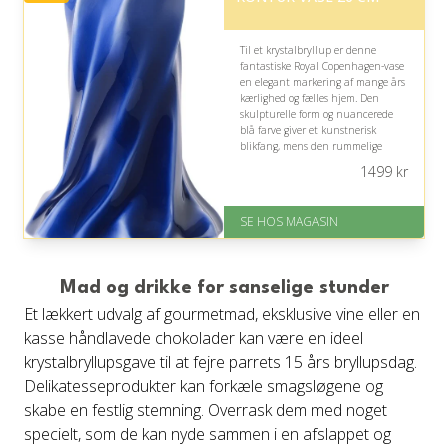
Til et krystalbryllup er denne
fantastiske Royal Copenhagen-vase
en elegant markering af mange års
kærlighed og fælles hjem. Den
skulpturelle form og nuancerede
blå farve giver et kunstnerisk
blikfang, mens den rummelige
størrelse smukt fremhæver buketter
1499
kr
fra kommende mærkedage.
På lager
SE HOS MAGASIN
Levering: 1-3 dage
God Trustpilot rating på 4.1 ud
af 5
Mad og drikke for sanselige stunder
Et lækkert udvalg af gourmetmad, eksklusive vine eller en
kasse håndlavede chokolader kan være en ideel
krystalbryllupsgave til at fejre parrets 15 års bryllupsdag.
Delikatesseprodukter kan forkæle smagsløgene og
skabe en festlig stemning. Overrask dem med noget
specielt, som de kan nyde sammen i en afslappet og