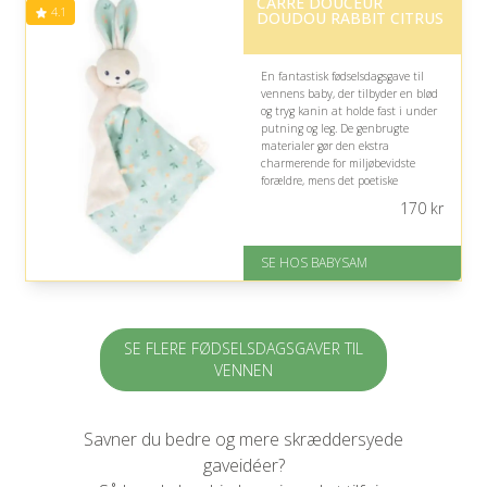
CARRE DOUCEUR
på 4.6 ud af 5
4.1
DOUDOU RABBIT CITRUS
En fantastisk fødselsdagsgave til
vennens baby, der tilbyder en blød
og tryg kanin at holde fast i under
putning og leg. De genbrugte
materialer gør den ekstra
charmerende for miljøbevidste
forældre, mens det poetiske
citronprint tilfører et sødt,
170
kr
personligt udtryk.
På lager
SE HOS BABYSAM
Levering: 1-2 dages levering
God Trustpilot rating på 4.1 ud
af 5
SE FLERE FØDSELSDAGSGAVER TIL
VENNEN
Savner du bedre og mere skræddersyede
gaveidéer?