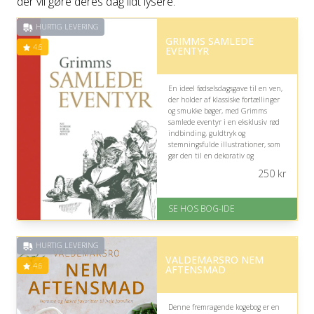
der vil gøre deres dag lidt lysere.
HURTIG LEVERING
GRIMMS SAMLEDE
4.6
EVENTYR
En ideel fødselsdagsgave til en ven,
der holder af klassiske fortællinger
og smukke bøger, med Grimms
samlede eventyr i en eksklusiv rød
indbinding, guldtryk og
stemningsfulde illustrationer, som
gør den til en dekorativ og
nostalgisk bog at genlæse og
250
kr
værdsætte.
På lager
SE HOS BOG-IDE
Levering: 1-3 hverdage -
forventet leveringstid
Gratis fragt
HURTIG LEVERING
Fremragende Trustpilot rating
VALDEMARSRO NEM
på 4.6 ud af 5
4.6
AFTENSMAD
Denne fremragende kogebog er en