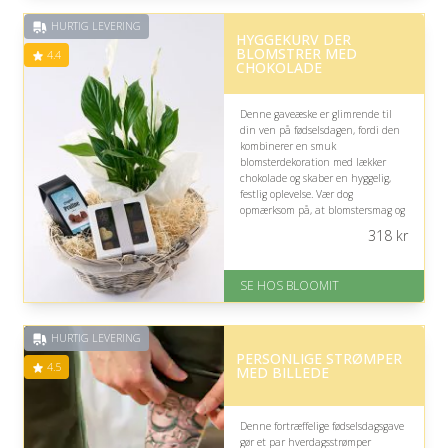
HURTIG LEVERING
HYGGEKURV DER
BLOMSTRER MED
4.4
CHOKOLADE
Denne gaveæske er glimrende til
din ven på fødselsdagen, fordi den
kombinerer en smuk
blomsterdekoration med lækker
chokolade og skaber en hyggelig,
festlig oplevelse. Vær dog
opmærksom på, at blomstersmag og
chokoladepræferencer kan variere
318
kr
fra person til person.
På lager
SE HOS BLOOMIT
Levering: samme dag eller efter
aftale
Fremragende Trustpilot rating
HURTIG LEVERING
på 4.4 ud af 5
PERSONLIGE STRØMPER
4.5
MED BILLEDE
Denne fortræffelige fødselsdagsgave
gør et par hverdagsstrømper