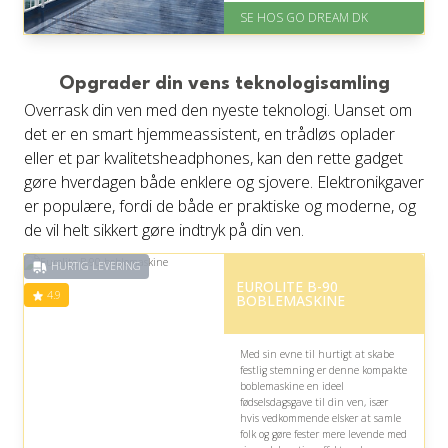
På lager
SE HOS GO DREAM DK
Levering: E-gavekort kan leveres
inden for 1 time
Opgrader din vens teknologisamling
Overrask din ven med den nyeste teknologi. Uanset om
det er en smart hjemmeassistent, en trådløs oplader
eller et par kvalitetsheadphones, kan den rette gadget
gøre hverdagen både enklere og sjovere. Elektronikgaver
er populære, fordi de både er praktiske og moderne, og
de vil helt sikkert gøre indtryk på din ven.
HURTIG LEVERING
EUROLITE B-90
4.9
BOBLEMASKINE
Med sin evne til hurtigt at skabe
festlig stemning er denne kompakte
boblemaskine en ideel
fødselsdagsgave til din ven, især
hvis vedkommende elsker at samle
folk og gøre fester mere levende med