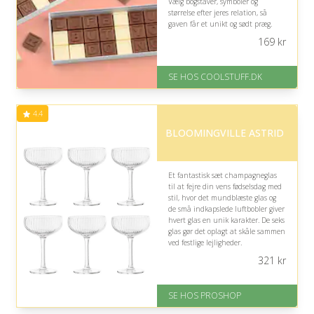
Vælg bogstaver, symboler og
størrelse efter jeres relation, så
gaven får et unikt og sødt præg.
169
kr
På lager
Levering: Standard leveringstid
er 1-3 hverdage.
SE HOS COOLSTUFF.DK
Fremragende Trustpilot rating
på 4.5 ud af 5
4.4
BLOOMINGVILLE ASTRID
Et fantastisk sæt champagneglas
til at fejre din vens fødselsdag med
stil, hvor det mundblæste glas og
de små indkapslede luftbobler giver
hvert glas en unik karakter. De seks
glas gør det oplagt at skåle sammen
ved festlige lejligheder.
321
kr
Fremragende Trustpilot rating
på 4.4 ud af 5
SE HOS PROSHOP