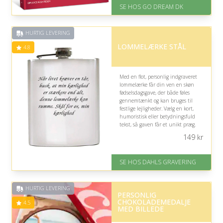
Levering: E-gavekort kan leveres
SE HOS GO DREAM DK
inden for 1 time
HURTIG LEVERING
LOMMELÆRKE STÅL
4.8
Med en flot, personlig indgraveret
lommelærke får din ven en skøn
fødselsdagsgave, der både føles
gennemtænkt og kan bruges til
festlige lejligheder. Vælg en kort,
humoristisk eller betydningsfuld
tekst, så gaven får et unikt præg.
149
kr
På lager
Levering: 2-3 dage
Fremragende Trustpilot rating
SE HOS DAHLS GRAVERING
på 4.8 ud af 5
HURTIG LEVERING
PERSONLIG
CHOKOLADEMEDALJE
4.5
MED BILLEDE