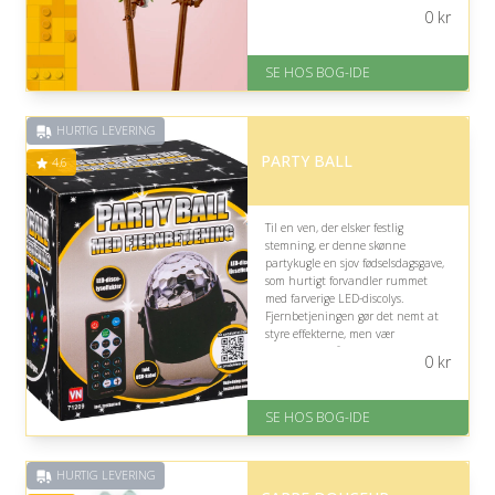
blomsterkunst i hjemmet.
0
kr
På lager
Levering: 1-3 hverdage -
SE HOS BOG-IDE
forventet leveringstid
Gratis fragt
Fremragende Trustpilot rating
HURTIG LEVERING
på 4.6 ud af 5
PARTY BALL
4.6
Til en ven, der elsker festlig
stemning, er denne skønne
partykugle en sjov fødselsdagsgave,
som hurtigt forvandler rummet
med farverige LED-discolys.
Fjernbetjeningen gør det nemt at
styre effekterne, men vær
opmærksom på, at den især passer
0
kr
til en legende og festglad modtager.
På lager
SE HOS BOG-IDE
Levering: 1-3 hverdage -
forventet leveringstid
Gratis fragt
HURTIG LEVERING
Fremragende Trustpilot rating