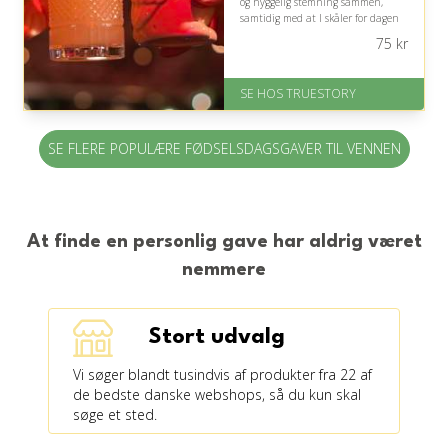
og hyggelig stemning sammen,
samtidig med at I skåler for dagen
og skaber sjove, fælles minder.
75
kr
På lager
Levering: 1-2 dages levering.
SE HOS TRUESTORY
Eller lav digitalt gavekort med det
samme
Fremragende Trustpilot rating
SE FLERE POPULÆRE FØDSELSDAGSGAVER TIL VENNEN
på 4.7 ud af 5
At finde en personlig gave har aldrig været
nemmere
Stort udvalg
Vi søger blandt tusindvis af produkter fra 22 af
de bedste danske webshops, så du kun skal
søge et sted.