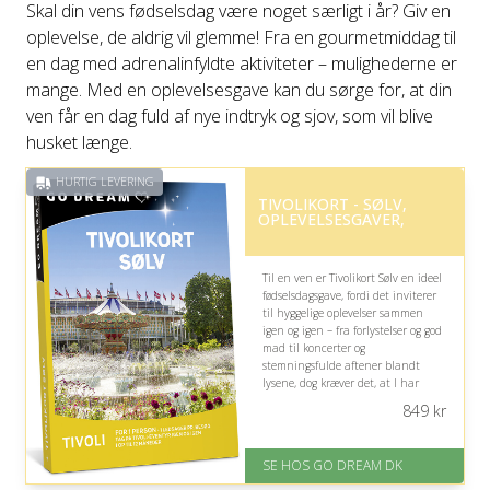
Skal din vens fødselsdag være noget særligt i år? Giv en
oplevelse, de aldrig vil glemme! Fra en gourmetmiddag til
en dag med adrenalinfyldte aktiviteter – mulighederne er
mange. Med en oplevelsesgave kan du sørge for, at din
ven får en dag fuld af nye indtryk og sjov, som vil blive
husket længe.
HURTIG LEVERING
TIVOLIKORT - SØLV,
OPLEVELSESGAVER,
Til en ven er Tivolikort Sølv en ideel
fødselsdagsgave, fordi det inviterer
til hyggelige oplevelser sammen
igen og igen – fra forlystelser og god
mad til koncerter og
stemningsfulde aftener blandt
lysene, dog kræver det, at I har
mulighed for at besøge Tivoli ofte.
849
kr
På lager
Levering: E-gavekort kan leveres
SE HOS GO DREAM DK
inden for 1 time