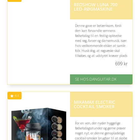
REDSHOW LUNA 700
kr.)
LED-RØGMASKINE
Denne gave er betænksom, fordi
den kan forvandle vennens
fødselsdag til en festlig oplevelse
med røg, farver og dansemusik, især
hvis vedkommende elsker at samle
folk. Husk dog, at røgvæske skal
tilkøbes, og at udstyret kræver plads
og passende festlige rammer.
699
kr
Fremragende Trustpilot rating
på 4.9 ud af 5
SE HOS DANGUITAR.DK
4.4
MIKAMAX ELECTRIC
COCKTAIL SMOKER
For en ven, der nyder hyggelige
fødselsdagsstunder og gerne prøver
noget nyt, er denne genopladelige
cocktail-smoker brugbar til at skabe