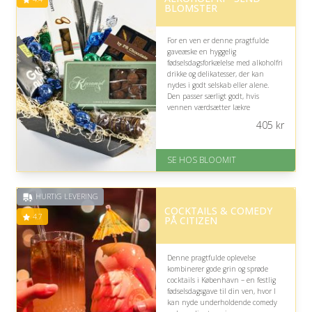
BLOMSTER
For en ven er denne pragtfulde
gaveæske en hyggelig
fødselsdagsforkælelse med alkoholfri
drikke og delikatesser, der kan
nydes i godt selskab eller alene.
Den passer særligt godt, hvis
vennen værdsætter lækre
smagsoplevelser uden alkohol og en
405
kr
nem, indbydende gave.
På lager
SE HOS BLOOMIT
Levering: samme dag eller efter
aftale
Fremragende Trustpilot rating
HURTIG LEVERING
på 4.4 ud af 5
COCKTAILS & COMEDY
4.7
PÅ CITIZEN
Denne pragtfulde oplevelse
kombinerer gode grin og sprøde
cocktails i København – en festlig
fødselsdagsgave til din ven, hvor I
kan nyde underholdende comedy