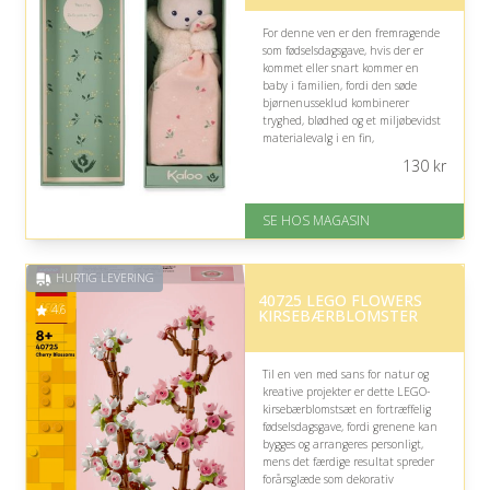
For denne ven er den fremragende
som fødselsdagsgave, hvis der er
kommet eller snart kommer en
baby i familien, fordi den søde
bjørnenusseklud kombinerer
tryghed, blødhed og et miljøbevidst
materialevalg i en fin,
genanvendelig gaveæske.
130
kr
På lager
Levering: 1-3 dage
SE HOS MAGASIN
God Trustpilot rating på 4.1 ud
af 5
HURTIG LEVERING
40725 LEGO FLOWERS
4.6
KIRSEBÆRBLOMSTER
Til en ven med sans for natur og
kreative projekter er dette LEGO-
kirsebærblomstsæt en fortræffelig
fødselsdagsgave, fordi grenene kan
bygges og arrangeres personligt,
mens det færdige resultat spreder
forårsglæde som dekorativ