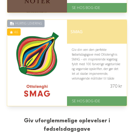
På lager
SE HOS BOG-IDE
Levering: 1-3 hverdage -
forventet leveringstid
Gratis fragt
HURTIG LEVERING
Fremragende Trustpilot rating
på 4.6 ud af 5
SMAG
4.6
Giv din ven den perfekte
fødselsdagsgave med Ottolenghis
SMAG – en inspirerende kogebog
fyldt med 100 farverige vegetariske
og veganske opskrifter, der gør det
let at skabe imponerende,
velsmagende måltider til både
hverdage og hyggelige stunder.
370
kr
På lager
Levering: 1-3 hverdage -
SE HOS BOG-IDE
forventet leveringstid
Gratis fragt
Fremragende Trustpilot rating
på 4.6 ud af 5
Giv uforglemmelige oplevelser i
fødselsdagsgave