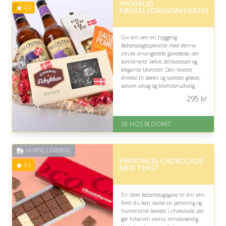
HYGGELIG
4.4
FØDSELSDAGSGAVEKASSE
Giv din ven en hyggelig
fødselsdagsoplevelse med denne
smukt arrangerede gaveæske, der
kombinerer lækre delikatesser og
elegante blomster. Den leveres
direkte til døren og spreder glæde,
selvom smag og blomsterudvalg
naturligvis ikke nødvendigvis
295
kr
matcher modtagerens personlige
præferencer.
SE HOS BLOOMIT
På lager
Levering: samme dag eller efter
aftale
HURTIG LEVERING
Fremragende Trustpilot rating
PERSONLIG CHOKOLADE
på 4.4 ud af 5
4.5
MED TEKST
En ideel fødselsdagsgave til din ven,
fordi du kan skabe en personlig og
humoristisk besked i chokolade, der
gør hilsenen ekstra mindeværdig.