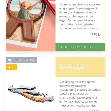
Denne skønne chokolademedalje er
en sjov og sød fødselsdagsgave til
din ven, der fortjener lidt ekstra
opmærksomhed og et smil på
dagen. Den fungerer både som
humoristisk hyldest og lækker
forkælelse, især hvis din ven elsker
chokolade og festlige overraskelser.
229
kr
På lager
Levering: Standard leveringstid
SE HOS COOLSTUFF.DK
er 1-3 hverdage.
Fremragende Trustpilot rating
på 4.5 ud af 5
HURTIG LEVERING
LAGUIOLE TJENER
4.8
PROPTRÆKKER
Med sit elegante mørke egetræ,
gode greb og personlige
lasergravering er denne fantastiske
Laguiole-proptrækker en
charmerende fødselsdagsgave til
din ven, især hvis vedkommende
nyder vin og hyggelige stunder,
hvor det praktiske redskab samtidig