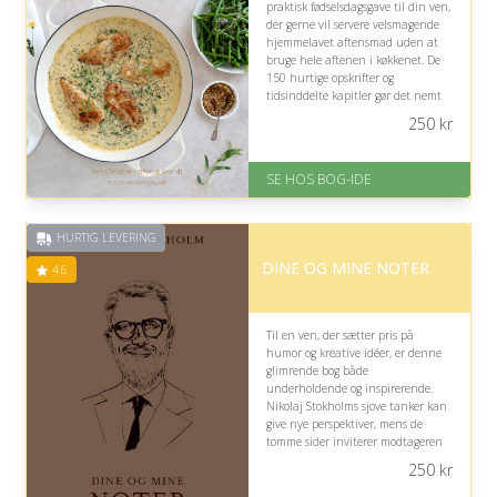
praktisk fødselsdagsgave til din ven,
der gerne vil servere velsmagende
hjemmelavet aftensmad uden at
bruge hele aftenen i køkkenet. De
150 hurtige opskrifter og
tidsinddelte kapitler gør det nemt
at finde inspiration til travle
250
kr
hverdage.
På lager
SE HOS BOG-IDE
Levering: 1-3 hverdage -
forventet leveringstid
Gratis fragt
HURTIG LEVERING
Fremragende Trustpilot rating
på 4.6 ud af 5
DINE OG MINE NOTER
4.6
Til en ven, der sætter pris på
humor og kreative idéer, er denne
glimrende bog både
underholdende og inspirerende.
Nikolaj Stokholms sjove tanker kan
give nye perspektiver, mens de
tomme sider inviterer modtageren
til selv at nedskrive idéer, oplevelser
250
kr
og finurlige påfund.