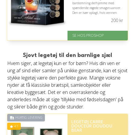
barstemning derhjemme med
spændende røgede smagsnuancer.
Den er især oplagt, hvis vennen
allerede drikker cocktails og sætter
200
kr
pris på små, kreative gadgets.
På lager
SE HOS PROSHOP
Levering: 2-12 hverdage
Fremragende Trustpilot rating
på 4.4 ud af 5
Sjovt legetøj til den barnlige sjæl
Hvem siger, at legetøj kun er for børn? Hvis din ven er
ung af sind eller samler på unikke genstande, kan et sjovt
stykke legetøj være den perfekte gave. Mange voksne
nyder at få klassiske brætspil, samleobjekter eller
kreative byggesæt. Det er en overraskende og
anderledes måde at sige 'tillykke med fødselsdagen' på
og sikrer både grin og gode stunder.
HURTIG LEVERING
LEGETØJ CARRE
DOUCEUR DOUDOU
4.1
BEAR