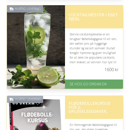
HURTIG LEVERING
COCKTAILMESTER I EGET
HJEM,
Denne cocktailoplevelse er en
brugbar fødselsdagsgave til en ven,
der sætter pris på hyggelige
stunder og socialt samvær. Kurset
foregår hjemme og giver mulighed
for at lære tre populære cocktails,
men kræver, at vennen har lyst til
at samle flere deltagere og
1600
kr
planlægge en booking.
På lager
SE HOS GO DREAM DK
Levering: E-gavekort kan leveres
inden for 1 time
HURTIG LEVERING
FLØDEBOLLEKURSUS
FOR 2,
OPLEVELSESGAVER,
En fremragende fødselsdagsgave til
din ven, der elsker hyggelige