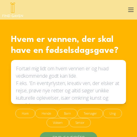
Op
Hvem er vennen, der skal
have en fødselsdagsgave?
Ham
Hende
Barn
Teenager
Ung
Voksen
Senior