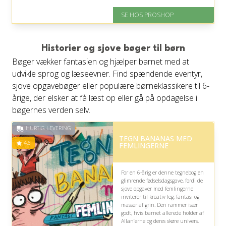
På lager
Levering: 2-12 hverdage
SE HOS PROSHOP
Fremragende Trustpilot rating
på 4.4 ud af 5
Nedsat: 14% (Normalpris: 197
kr.)
Historier og sjove bøger til børn
Bøger vækker fantasien og hjælper barnet med at
udvikle sprog og læseevner. Find spændende eventyr,
sjove opgavebøger eller populære børneklassikere til 6-
årige, der elsker at få læst op eller gå på opdagelse i
bøgernes verden selv.
HURTIG LEVERING
TEGN BANANAS MED
4.6
FEMLINGERNE
For en 6-årig er denne tegnebog en
glimrende fødselsdagsgave, fordi de
sjove opgaver med femlingerne
inviterer til kreativ leg, fantasi og
masser af grin. Den rammer især
godt, hvis barnet allerede holder af
Allan’erne og deres skøre univers.