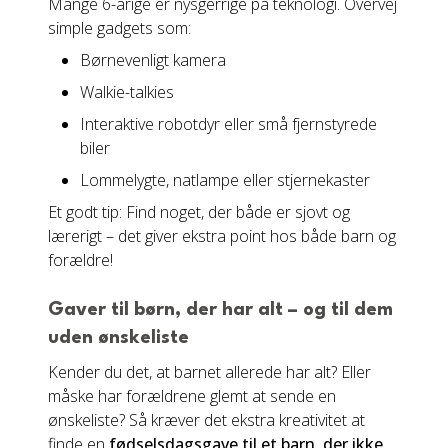
Mange 6-årige er nysgerrige på teknologi. Overvej
simple gadgets som:
Børnevenligt kamera
Walkie-talkies
Interaktive robotdyr eller små fjernstyrede
biler
Lommelygte, natlampe eller stjernekaster
Et godt tip: Find noget, der både er sjovt og
lærerigt – det giver ekstra point hos både barn og
forældre!
Gaver til børn, der har alt – og til dem
uden ønskeliste
Kender du det, at barnet allerede har alt? Eller
måske har forældrene glemt at sende en
ønskeliste? Så kræver det ekstra kreativitet at
finde en
fødselsdagsgave til et barn, der ikke