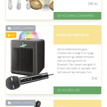
at enhjørningstemaet måske ikke
395
kr
matcher barnets aktuelle
interesser.
SE HOS DAHLS GRAVERING
På lager
Levering: 2-3 dage
Fremragende Trustpilot rating
HURTIG LEVERING
på 4.8 ud af 5
KARAOKE HØJTALER
4.6
Denne betænksomme gave
inviterer den 6-årige til at synge,
lege koncert og udfolde fantasien
med lys, ekko og musik via
Bluetooth. Den passer især godt til
et barn, der elsker at optræde, men
lydniveauet bør overvejes, hvis
fødselsdagen holdes i små
0
kr
omgivelser.
På lager
SE HOS BOG-IDE
Levering: 1-3 hverdage -
forventet leveringstid
Gratis fragt
HURTIG LEVERING
Fremragende Trustpilot rating