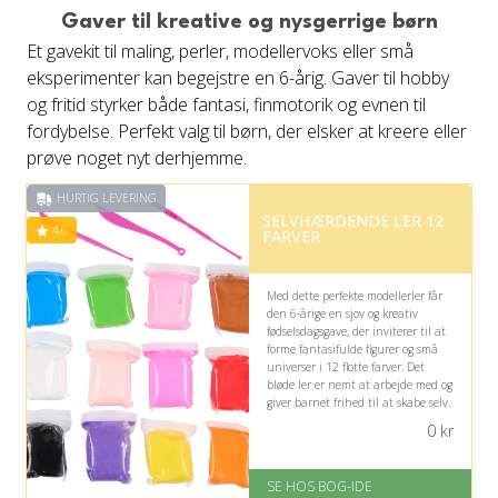
Gaver til kreative og nysgerrige børn
Et gavekit til maling, perler, modellervoks eller små
eksperimenter kan begejstre en 6-årig. Gaver til hobby
og fritid styrker både fantasi, finmotorik og evnen til
fordybelse. Perfekt valg til børn, der elsker at kreere eller
prøve noget nyt derhjemme.
HURTIG LEVERING
SELVHÆRDENDE LER 12
4.6
FARVER
Med dette perfekte modellerler får
den 6-årige en sjov og kreativ
fødselsdagsgave, der inviterer til at
forme fantasifulde figurer og små
universer i 12 flotte farver. Det
bløde ler er nemt at arbejde med og
giver barnet frihed til at skabe selv.
0
kr
På lager
Levering: 1-3 hverdage -
forventet leveringstid
SE HOS BOG-IDE
Gratis fragt