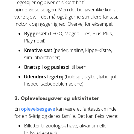
Legetøj er og bliver et sikkert hit til
børnefødselsdagen. Men det behøver ikke kun at
være sjovt – det må også gerne stimulere fantasi,
motorik og nysgerrighed. Overvej for eksempel:
Byggesæt
(LEGO, Magna-Tiles, Plus-Plus,
Playmobil)
Kreative sæt
(perler, maling, klippe-klistre,
slim-laboratorier)
Brætspil og puslespil
til børn
Udendørs legetøj
(boldspil, stylter, løbehjul,
frisbee, sæbeboblemaskine)
2. Oplevelsesgaver og aktiviteter
En
oplevelsesgave
kan være et fantastisk minde
for en 6-årig og deres familie. Det kan f.eks. være:
Billetter til zoologisk have, akvarium eller
forlystelsespark