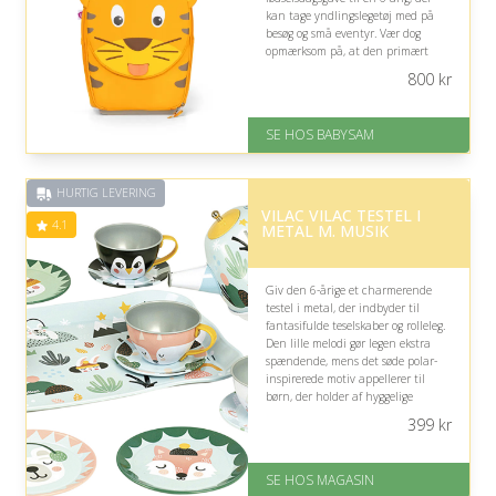
kan tage yndlingslegetøj med på
besøg og små eventyr. Vær dog
opmærksom på, at den primært
egner sig til rejser frem for daglig
800
kr
skolebrug.
På lager
SE HOS BABYSAM
Levering: 1-2 dages levering
Gratis fragt
God Trustpilot rating på 4.1 ud
HURTIG LEVERING
af 5
VILAC VILAC TESTEL I
4.1
METAL M. MUSIK
Giv den 6-årige et charmerende
testel i metal, der indbyder til
fantasifulde teselskaber og rolleleg.
Den lille melodi gør legen ekstra
spændende, mens det søde polar-
inspirerede motiv appellerer til
børn, der holder af hyggelige
fortællinger og kreativ leg.
399
kr
På lager
Levering: 1-3 dage
SE HOS MAGASIN
God Trustpilot rating på 4.1 ud