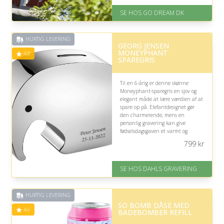
På lager
SE HOS GO DREAM DK
Levering: E-gavekort kan leveres
inden for 1 time
HURTIG LEVERING
GEORG JENSEN
MONEYPHANT
4.8
SPAREGRIS
Til en 6-årig er denne skønne
Moneyphant-sparegris en sjov og
elegant måde at lære værdien af at
spare op på. Elefantdesignet gør
den charmerende, mens en
personlig gravering kan give
fødselsdagsgaven et varmt og
mindeværdigt præg.
799
kr
På lager
Levering: 2-3 dage
SE HOS DAHLS GRAVERING
Gratis fragt
Fremragende Trustpilot rating
på 4.8 ud af 5
HURTIG LEVERING
SO BOMB DÅSE MED
4.6
BADEBOMBER REFILL