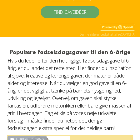
FIND GAVEIDÉER
Denne side er beskyttet af reCAPTCHA.
Populære fødselsdagsgaver til den 6-årige
Hvis du leder efter den helt rigtige fødselsdagsgave til 6-
årig, er du landet det rette sted. Her finder du inspiration
til sjove, kreative og lærerige gaver, der matcher både
alder og interesse. Når du vælger en god gave til en 6-
årig, er det vigtigt at tænke på barnets nysgerrighed,
udvikling og legelyst. Overvej, om gaven skal styrke
fantasien, udfordre motorikken eller bare give masser af
grin i hverdagen. Tag et kig på vores nøje udvalgte
forslag – måske finder du netop det, der gør
fødselsdagen ekstra speciel for det heldige barn!
HURTIG LEVERING