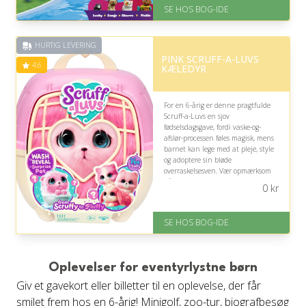
På lager
SE HOS BOG-IDE
Levering: 1-3 hverdage -
forventet leveringstid
Gratis fragt
HURTIG LEVERING
Fremragende Trustpilot rating
PINK SCRUFF-A-LUVS
på 4.6 ud af 5
4.6
KÆLEDYR
For en 6-årig er denne pragtfulde
Scruff-a-Luvs en sjov
fødselsdagsgave, fordi vaske-og-
afslør-processen føles magisk, mens
barnet kan lege med at pleje, style
og adoptere sin bløde
overraskelsesven. Vær opmærksom
på, at legen kræver hjælp til vask
0
kr
og tørring.
På lager
SE HOS BOG-IDE
Levering: 1-3 hverdage -
forventet leveringstid
Gratis fragt
Fremragende Trustpilot rating
Oplevelser for eventyrlystne børn
på 4.6 ud af 5
Giv et gavekort eller billetter til en oplevelse, der får
smilet frem hos en 6-årig! Minigolf, zoo-tur, biografbesøg