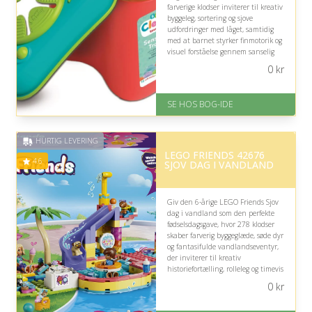
farverige klodser inviterer til kreativ
byggeleg, sortering og sjove
udfordringer med låget, samtidig
med at barnet styrker finmotorik og
visuel forståelse gennem sanselig
leg.
0
kr
På lager
Levering: 1-3 hverdage -
SE HOS BOG-IDE
forventet leveringstid
Gratis fragt
Fremragende Trustpilot rating
HURTIG LEVERING
på 4.6 ud af 5
LEGO FRIENDS 42676
4.6
SJOV DAG I VANDLAND
Giv den 6-årige LEGO Friends Sjov
dag i vandland som den perfekte
fødselsdagsgave, hvor 278 klodser
skaber farverig byggeglæde, søde dyr
og fantasifulde vandlandseventyr,
der inviterer til kreativ
historiefortælling, rolleleg og timevis
af sjov med rutsjebaner, pool og
0
kr
sjove tilbehørsdetaljer.