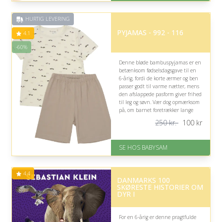
af 5
HURTIG LEVERING
PYJAMAS - 992 - 116
4.1
-60%
Denne bløde bambuspyjamas er en
betænksom fødselsdagsgave til en
6-årig, fordi de korte ærmer og ben
passer godt til varme nætter, mens
den afslappede pasform giver frihed
til leg og søvn. Vær dog opmærksom
på, om barnet foretrækker lange
pyjamaser eller mere farverige
250 kr.
100
kr
designs.
På lager
SE HOS BABYSAM
Levering: 1-2 dages levering
God Trustpilot rating på 4.1 ud
af 5
4.4
Nedsat: 60% (Normalpris: 250
DANMARKS 100
kr.)
SKØRESTE HISTORIER OM
DYR I
For en 6-årig er denne pragtfulde