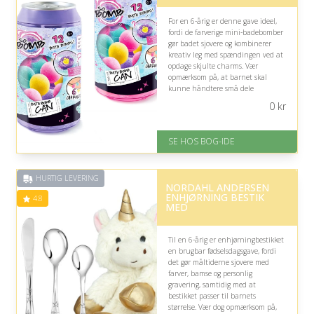
For en 6-årig er denne gave ideel,
fordi de farverige mini-badebomber
gør badet sjovere og kombinerer
kreativ leg med spændingen ved at
opdage skjulte charms. Vær
opmærksom på, at barnet skal
kunne håndtere små dele
forsvarligt, da charmsene ikke er
0
kr
egnet til at blive slugt.
På lager
SE HOS BOG-IDE
Levering: 1-3 hverdage -
forventet leveringstid
Gratis fragt
HURTIG LEVERING
Fremragende Trustpilot rating
NORDAHL ANDERSEN
på 4.6 ud af 5
ENHJØRNING BESTIK
4.8
MED
Til en 6-årig er enhjørningbestikket
en brugbar fødselsdagsgave, fordi
det gør måltiderne sjovere med
farver, bamse og personlig
gravering, samtidig med at
bestikket passer til barnets
størrelse. Vær dog opmærksom på,