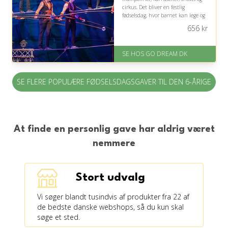
cirkus. Det bliver en festlig
fødselsdag, hvor barnet kan lege og
opleve sammen med familien.
656
kr
På lager
Levering: E-gavekort kan leveres
SE HOS GO DREAM DK
inden for 1 time
SE FLERE POPULÆRE FØDSELSDAGSGAVER TIL DEN 6-ÅRIGE
At finde en personlig gave har aldrig været
nemmere
Stort udvalg
Vi søger blandt tusindvis af produkter fra 22 af
de bedste danske webshops, så du kun skal
søge et sted.