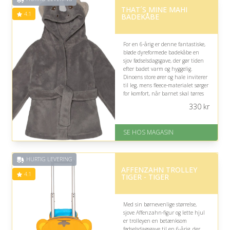
THAT´S MINE MAHI
4.1
BADEKÅBE
For en 6-årig er denne fantastiske,
bløde dyreformede badekåbe en
sjov fødselsdagsgave, der gør tiden
efter badet varm og hyggelig.
Dinoens store ører og hale inviterer
til leg, mens fleece-materialet sørger
for komfort, når barnet skal tørres
og slappe af.
330
kr
På lager
Levering: 1-3 dage
SE HOS MAGASIN
God Trustpilot rating på 4.1 ud
af 5
HURTIG LEVERING
AFFENZAHN TROLLEY
4.1
TIGER - TIGER
Med sin børnevenlige størrelse,
sjove Affenzahn-figur og lette hjul
er trolleyen en betænksom
fødselsdagsgave til en 6-årig, der