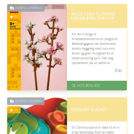
HURTIG LEVERING
40725 LEGO FLOWERS
4.6
KIRSEBÆRBLOMSTER
For den 6-årige er
kirsebærblomsterne en pragtfuld
fødselsdagsgave, der kombinerer
kreativ byggeleg med naturens
farver og giver mulighed for at
skabe personlig pynt. Vær dog
opmærksom på, at sættet er
anbefalet fra 8 år og derfor kan
0
kr
kræve voksenhjælp.
På lager
SE HOS BOG-IDE
Levering: 1-3 hverdage -
forventet leveringstid
Gratis fragt
HURTIG LEVERING
Fremragende Trustpilot rating
på 4.6 ud af 5
SENSORY BUCKET
4.6
En Clemmy-spand er ideel til en 6-
årigs fødselsdag, fordi de bløde,