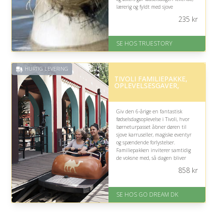
lærerig og fyldt med sjove
opdagelser.
235
kr
På lager
Levering: 1-2 dages levering.
SE HOS TRUESTORY
Eller lav digitalt gavekort med det
samme
Fremragende Trustpilot rating
HURTIG LEVERING
på 4.7 ud af 5
TIVOLI FAMILIEPAKKE,
OPLEVELSESGAVER,
Giv den 6-årige en fantastisk
fødselsdagsoplevelse i Tivoli, hvor
børneturpasset åbner døren til
sjove karruseller, magiske eventyr
og spændende forlystelser.
Familiepakken inviterer samtidig
de voksne med, så dagen bliver
fyldt med fælles latter, leg og
858
kr
uforglemmelige minder.
På lager
SE HOS GO DREAM DK
Levering: E-gavekort kan leveres
inden for 1 time