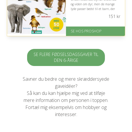
og viden om dyr, men de mange
lyde passer bedst til et barn, der
nyder interaktiv og støjende leg.
151
kr
På lager
Levering: 2-12 hverdage
SE HOS PROSHOP
Fremragende Trustpilot rating
på 4.4 ud af 5
SE FLERE FØDSELSDAGSGAVER TIL
DEN 6-ÅRIGE
Savner du bedre og mere skræddersyede
gaveidéer?
Så kan du kan hjælpe mig ved at tilføje
mere information om personen i toppen.
Fortæl mig eksempelvis om hobbyer og
interesser.