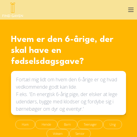
Op
Hvem er den 6-årige, der
skal have en
fødselsdagsgave?
Ham
Hende
Barn
Teenager
Ung
Voksen
Senior