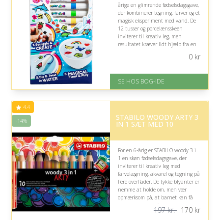
årige en glimrende fødselsdagsgave,
der kombinerer tegning, farver og et
magisk eksperiment med vand. De
12 tusser og porcelænsskeen
inviterer til kreativ leg, men
resultatet kræver lidt hjælp fra en
voksen for at lykkes.
0
kr
På lager
Levering: 1-3 hverdage -
SE HOS BOG-IDE
forventet leveringstid
Gratis fragt
Fremragende Trustpilot rating
4.4
på 4.6 ud af 5
STABILO WOODY ARTY 3
-14%
IN 1 SÆT MED 10
For en 6-årig er STABILO woody 3 i
1 en skøn fødselsdagsgave, der
inviterer til kreativ leg med
farvelægning, akvarel og tegning på
flere overflader. De tykke blyanter er
nemme at holde om, men vær
opmærksom på, at barnet kan få
lyst til at tegne på vinduer.
197 kr.
170
kr