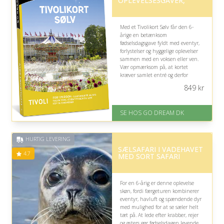
OPLEVELSESGAVER,
Med et Tivolikort Sølv får den 6-
årige en betænksom
fødselsdagsgave fyldt med eventyr,
forlystelser og hyggelige oplevelser
sammen med en voksen eller ven.
Vær opmærksom på, at kortet
kræver samlet entré og derfor
passer bedst til gentagne Tivoli-
849
kr
besøg.
På lager
SE HOS GO DREAM DK
Levering: E-gavekort kan leveres
inden for 1 time
HURTIG LEVERING
SÆLSAFARI I VADEHAVET
4.7
MED SORT SAFARI
For en 6-årig er denne oplevelse
skøn, fordi færgeturen kombinerer
eventyr, havluft og spændende dyr
med mulighed for at se sæler helt
tæt på. At lede efter krabber, rejer
og østers gør fødselsdagen levende,