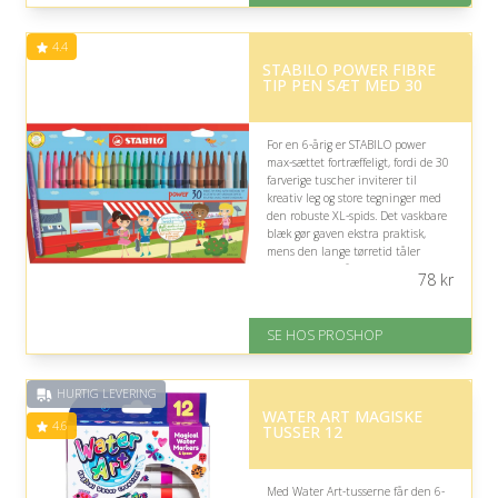
Fremragende Trustpilot rating
på 4.6 ud af 5
4.4
STABILO POWER FIBRE
TIP PEN SÆT MED 30
For en 6-årig er STABILO power
max-sættet fortræffeligt, fordi de 30
farverige tuscher inviterer til
kreativ leg og store tegninger med
den robuste XL-spids. Det vaskbare
blæk gør gaven ekstra praktisk,
mens den lange tørretid tåler
glemsomme små kunstnere.
78
kr
På lager
Levering: 2-12 hverdage
SE HOS PROSHOP
Fremragende Trustpilot rating
på 4.4 ud af 5
HURTIG LEVERING
WATER ART MAGISKE
4.6
TUSSER 12
Med Water Art-tusserne får den 6-