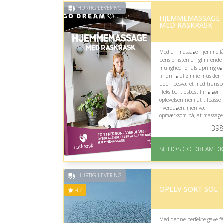
HURTIG LEVERING
HJEMMEMASSAGE
MED RASKRASK
Med en massage hjemme f
pensionisten en glimrende
mulighed for afslapning og
lindring af ømme muskler
uden besværet med transpo
Fleksibel tidsbestilling gør
oplevelsen nem at tilpasse
hverdagen, men vær
opmærksom på, at massag
kræver plads og ro i hjemme
398
På lager
Levering: E-gavekort k
SE HOS GO DREAM DK
leveres inden for 1 time
HURTIG LEVERING
OPLEV SORT SOL
4.7
Med denne perfekte gave f