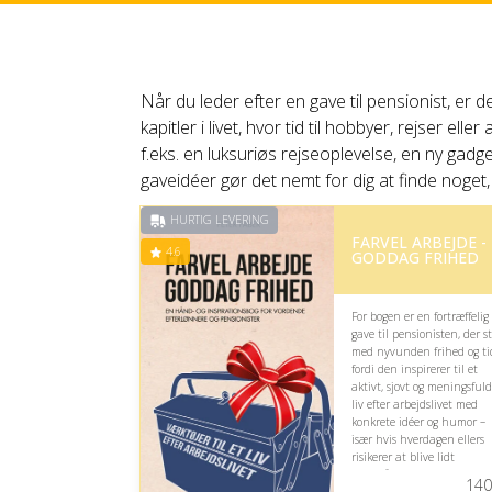
Når du leder efter en gave til pensionist, er 
kapitler i livet, hvor tid til hobbyer, rejser e
f.eks. en luksuriøs rejseoplevelse, en ny gadg
gaveidéer gør det nemt for dig at finde noget,
HURTIG LEVERING
FARVEL ARBEJDE -
4.6
GODDAG FRIHED
For bogen er en fortræffelig
gave til pensionisten, der s
med nyvunden frihed og ti
fordi den inspirerer til et
aktivt, sjovt og meningsfuld
liv efter arbejdslivet med
konkrete idéer og humor –
især hvis hverdagen ellers
risikerer at blive lidt
stillestående.
140