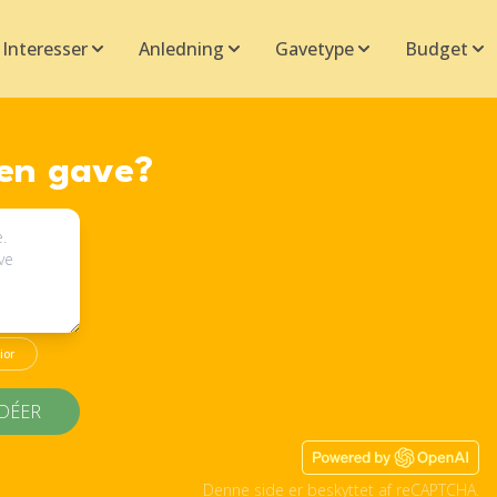
Interesser
Anledning
Gavetype
Budget
 en gave?
ior
IDÉER
Denne side er beskyttet af reCAPTCHA.