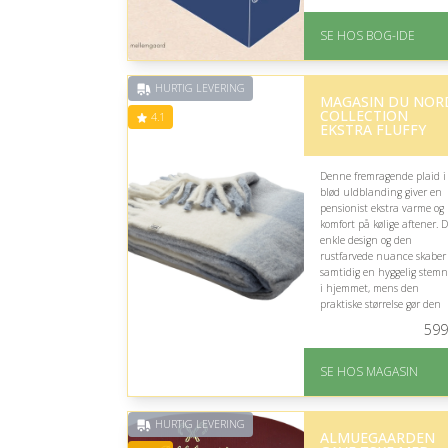
På lager
Levering: 1-3 hverdage 
SE HOS BOG-IDE
forventet leveringstid
Gratis fragt
Fremragende Trustpilot
HURTIG LEVERING
MAGASIN DU NOR
rating på 4.6 ud af 5
COLLECTION
4.1
EKSTRA FLUFFY
Denne fremragende plaid i
blød uldblanding giver en
pensionist ekstra varme og
komfort på kølige aftener. D
enkle design og den
rustfarvede nuance skaber
samtidig en hyggelig stem
i hjemmet, mens den
praktiske størrelse gør den
velegnet til afslapning i
599
lænestolen eller sofaen.
På lager
SE HOS MAGASIN
Levering: 1-3 dage
God Trustpilot rating 
4.1 ud af 5
HURTIG LEVERING
ALMUEGAARDEN