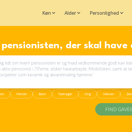
Køn
Alder
Personlighed
pensionisten, der skal have
am
Hende
Barn
Teenager
Ung
Voksen
Sen
FIND GAVE