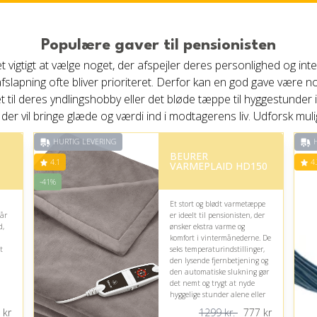
Populære gaver til pensionisten
det vigtigt at vælge noget, der afspejler deres personlighed og in
ller afslapning ofte bliver prioriteret. Derfor kan en god gave vær
et til deres yndlingshobby eller det bløde tæppe til hyggestunder 
 der vil bringe glæde og værdi ind i modtagerens liv. Udforsk mul
HURTIG LEVERING
H
BEURER
4.1
4.
VARMEPLAID HD150
-41%
Et stort og blødt varmetæppe
tår
er ideelt til pensionisten, der
d,
ønsker ekstra varme og
komfort i vintermånederne. De
t
seks temperaturindstillinger,
den lysende fjernbetjening og
den automatiske slukning gør
det nemt og trygt at nyde
hyggelige stunder alene eller
sammen med en anden.
kr
1299 kr.
777
kr