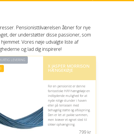
teresser. Pensionisttilværelsen åbner for nye
e noget, der understøtter disse passioner, som
i hjemmet. Vores nøje udvalgte liste af
ighederne og lad dig inspirere!
URTIG LEVERING
X JASPER MORRISON
3
HÆNGEKØJE
For en pensionist er denne
fantastiske HAY-hængekøje en
indbydende mulighed for at
nyde rolige stunder i haven
eller på terrassen med
behagelig støtte og afslapning.
Den er let at pakke sammen,
men kræver et egnet sted til
sikker ophængning.
799
kr