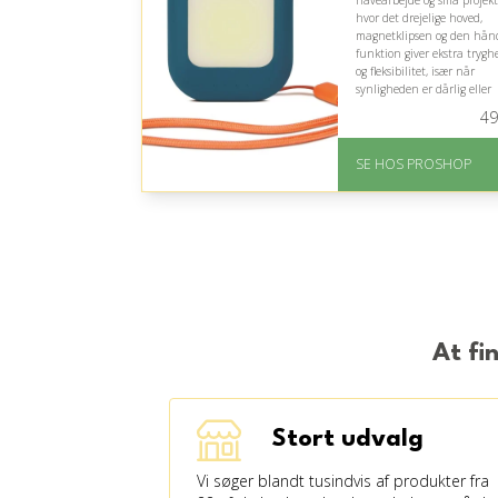
havearbejde og små projekt
hvor det drejelige hoved,
magnetklipsen og den hånd
funktion giver ekstra trygh
og fleksibilitet, især når
synligheden er dårlig eller
vejret skifter.
49
På lager
Levering: 2-12 hverdag
SE HOS PROSHOP
Fremragende Trustpilot
rating på 4.4 ud af 5
At fi
Stort udvalg
Vi søger blandt tusindvis af produkter fra