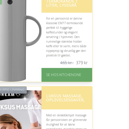
TERMOKANDE 1
LITER, LYSEGRÅ
For en pensionist er denne
klassiske EM77-termokande
perfekt til hyggelige
kaffestunder og elegant
servering i hjemmet. Den
rummelige størrelse holder
kaffe eller te varm, mens både
vippeprop og skruelåg gør den
praktisk til gæster,
hverdagsbrug og udflugter.
465 kr.
379
kr
På lager
Levering: 1-5 hverdage
SE HOS KITCHENONE
Fremragende Trustpilot
rating på 4.5 ud af 5
Nedsat: 19% (Normalpris:
URTIG LEVERING
465 kr.)
LUKSUS MASSAGE,
OPLEVELSESGAVER,
Med en skræddersyet massage
får pensionisten en glimrende
mulighed for at løsne