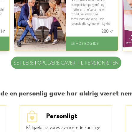
er,
perspektiver med aktuelle
europæiske spørgsmål og
fri
inviterer til eftertanke om
ed
frihed, fællesskab og
samfundsudvikling. Den
levende dialog mellem Lykke
Friis og Søren Pind gør de
kr
280
kr
komplekse emner engagerende
og underholdende.
e
SE HOS BOG-IDE
På lager
Levering: 1-3 hverdage -
forventet leveringstid
SE FLERE POPULÆRE GAVER TIL PENSIONISTEN
Gratis fragt
Fremragende Trustpilot
rating på 4.6 ud af 5
nde en personlig gave har aldrig været n
Personligt
Få hjælp fra vores avancerede kunstige