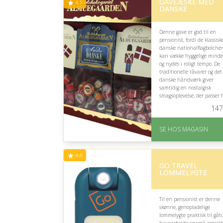
GAVEÆSKE MED
4.1
DANSKE
Denne gave er god til en
pensionist, fordi de klassisk
danske nationalflagbolcher
kan vække hyggelige minde
og nydes i roligt tempo. De
traditionelle råvarer og det
danske håndværk giver
samtidig en nostalgisk
smagsoplevelse, der passer f
til en hyggestund med kaff
147
eller te.
På lager
SE HOS MAGASIN
Levering: 1-3 dage
God Trustpilot rating 
4.1 ud af 5
4.4
GO TRAVEL
LOMMELYGTE
Til en pensionist er denne
skønne, genopladelige
lommelygte praktisk til gåt