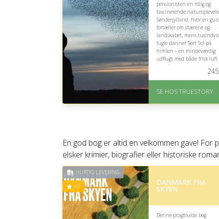
pensionisten en rolig og
fascinerende naturoplevels
Sønderjylland, hvor en gui
fortæller om stærene og
landskabet, mens tusindvis
fugle danner Sort Sol på
himlen – en mindeværdig
udflugt med både frisk luft
storslåede syn.
245
På lager
Levering: 1-2 dages
SE HOS TRUESTORY
levering. Eller lav digitalt
gavekort med det samme
Fremragende Trustpilot
rating på 4.7 ud af 5
En god bog er altid en velkommen gave! For p
elsker krimier, biografier eller historiske rom
HURTIG LEVERING
DANMARK FRA
4.6
SKYEN
Denne pragtfulde bog