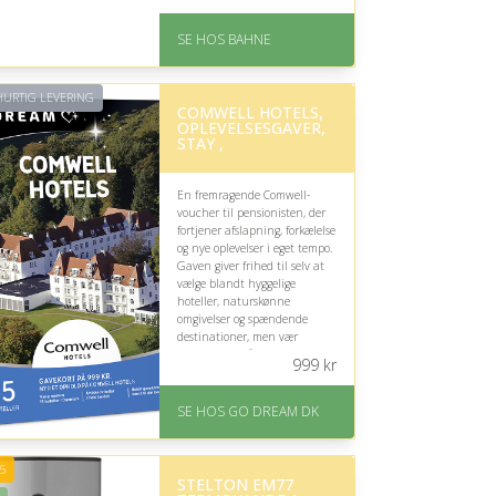
På lager
Levering: 1-3 hverdage
SE HOS BAHNE
Gratis fragt
Fremragende Trustpilot
rating på 4.3 ud af 5
URTIG LEVERING
COMWELL HOTELS,
OPLEVELSESGAVER,
STAY ,
En fremragende Comwell-
voucher til pensionisten, der
fortjener afslapning, forkælelse
og nye oplevelser i eget tempo.
Gaven giver frihed til selv at
vælge blandt hyggelige
hoteller, naturskønne
omgivelser og spændende
destinationer, men vær
opmærksom på, at spa-
999
kr
behandlinger ikke er
inkluderet.
SE HOS GO DREAM DK
På lager
Levering: E-gavekort kan
leveres inden for 1 time
5
STELTON EM77