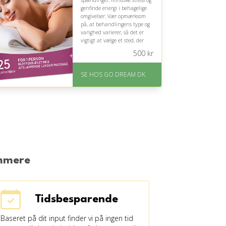
spændinger, mindske stress og
genfinde energi i behagelige
omgivelser. Vær opmærksom
på, at behandlingens type og
varighed varierer, så det er
vigtigt at vælge et sted, der
passer til personens behov.
500
kr
På lager
Levering: E-gavekort kan
SE HOS GO DREAM DK
leveres inden for 1 time
emmere
Tidsbesparende
Baseret på dit input finder vi på ingen tid