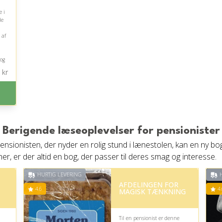
e i
de
 af
 og
kr
Berigende læseoplevelser for pensionister
ensionisten, der nyder en rolig stund i lænestolen, kan en ny 
aner, er der altid en bog, der passer til deres smag og interesse.
HURTIG LEVERING
H
AFDELINGEN FOR
4.6
4.
MAGISK TÆNKNING
Til en pensionist er denne