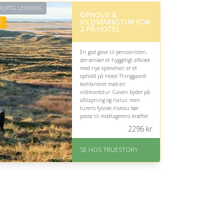
URTIG LEVERING
OPHOLD &
VILDMARKSTUR FOR
7
2 PÅ HOTEL
En god gave til pensionisten,
der ønsker et hyggeligt afbræk
med nye oplevelser, er et
ophold på Hotel Thinggaard
kombineret med en
vildmarkstur. Gaven byder på
afslapning og natur, men
turens fysiske niveau bør
passe til modtagerens kræfter
og ønsker.
2296
kr
På lager
Levering: 1-2 dages
SE HOS TRUESTORY
levering. Eller lav digitalt
gavekort med det samme
Fremragende Trustpilot
rating på 4.7 ud af 5