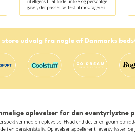
intelligens til at finde unikke og personlige
gaver, der passer perfekt til modtageren.
 store udvalg fra nogle af Danmarks bed
melige oplevelser for den eventyrlystne p
perspektiver med en oplevelse. Hvad end det er en gourmetmidda
 i en pensionists liv. Oplevelser appellerer til eventyrlysten og g