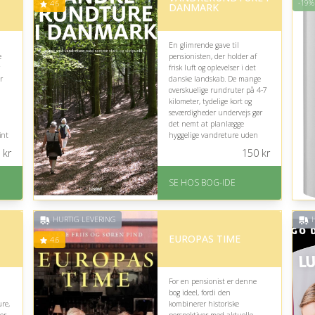
-19%
4.6
DANMARK
En glimrende gave til
e
pensionisten, der holder af
frisk luft og oplevelser i det
r
danske landskab. De mange
overskuelige rundruter på 4-7
kilometer, tydelige kort og
seværdigheder undervejs gør
det nemt at planlægge
int
hyggelige vandreture uden
e
besværlig transport.
kr
150
kr
På lager
Levering: 1-3 hverdage -
SE HOS BOG-IDE
forventet leveringstid
på
Gratis fragt
Fremragende Trustpilot
HURTIG LEVERING
H
rating på 4.6 ud af 5
EUROPAS TIME
4.6
For en pensionist er denne
bog ideel, fordi den
ure,
kombinerer historiske