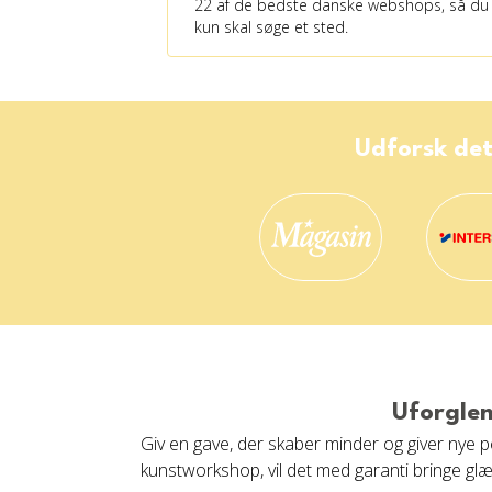
22 af de bedste danske webshops, så du
kun skal søge et sted.
Udforsk det
Uforglem
Giv en gave, der skaber minder og giver nye 
kunstworkshop, vil det med garanti bringe glæde