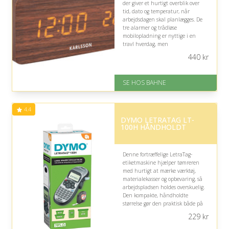
der giver et hurtigt overblik over
tid, dato og temperatur, når
arbejdsdagen skal planlægges. De
tre alarmer og trådløse
mobilopladning er nyttige i en
travl hverdag, men
telefonopladningen kræver
440
kr
tilsluttet strøm.
På lager
SE HOS BAHNE
Levering: 1-3 hverdage
Gratis fragt
Fremragende Trustpilot rating
4.4
på 4.3 ud af 5
DYMO LETRATAG LT-
100H HÅNDHOLDT
Denne fortræffelige LetraTag-
etiketmaskine hjælper tømreren
med hurtigt at mærke værktøj,
materialekasser og opbevaring, så
arbejdspladsen holdes overskuelig.
Den kompakte, håndholdte
størrelse gør den praktisk både på
værkstedet og byggepladsen, mens
229
kr
tydelig tekst mindsker forvekslinger
i en travl arbejdsdag.