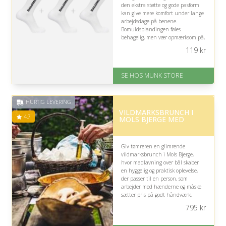
den ekstra støtte og gode pasform
kan give mere komfort under lange
arbejdsdage på benene.
Bomuldsblandingen føles
behagelig, men vær opmærksom på,
om modtageren foretrækker meget
119
kr
løse sokker.
På lager
SE HOS MUNK STORE
Levering: 1-2 dages levering
Fremragende Trustpilot rating
på 4.7 ud af 5
HURTIG LEVERING
VILDMARKSBRUNCH I
4.7
MOLS BJERGE MED
Giv tømreren en glimrende
vildmarksbrunch i Mols Bjerge,
hvor madlavning over bål skaber
en hyggelig og praktisk oplevelse,
der passer til en person, som
arbejder med hænderne og måske
sætter pris på godt håndværk,
natur og rustikke rammer.
795
kr
På lager