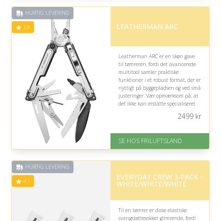
på 4.4 ud af 5
HURTIG LEVERING
LEATHERMAN ARC
3.8
Leatherman ARC er en skøn gave
til tømreren, fordi det avancerede
multitool samler praktiske
funktioner i et robust format, der er
nyttigt på byggepladsen og ved små
justeringer. Vær opmærksom på, at
det ikke kan erstatte specialiseret
tømrerværktøj til større opgaver.
2499
kr
På lager
Levering: 1-2 hverdage
SE HOS FRILUFTSLAND
Gratis fragt
God Trustpilot rating på 3.8 ud
af 5
HURTIG LEVERING
EVERYDAY CREW 3-PACK -
4.7
WHITE/WHITE/WHITE
Til en tømrer er disse elastiske
svangstøttesokker glimrende, fordi