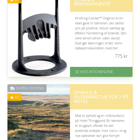
BRÆNDEKLØVER
Kindling Cracker™ Original er en
ideel gave til tømreren, der sætter
pris på praktisk, robust værktøj og
effektiv håndtering af brænde. Den
sikre konstruktion uden skarpt
blad gør kløvningen enkel, mens
støbejernskvaliteten matcher
glæden ved solidt håndværk; vær
775
kr
opmærksom på, at hammeren skal
købes separat.
SE HOS KITCHENONE
På lager
Levering: 1-5 hverdage
Gratis fragt
HURTIG LEVERING
Fremragende Trustpilot rating
OPHOLD &
på 4.5 ud af 5
VILDMARKSTUR FOR 2 PÅ
4.7
HOTEL
Med et ophold og en vildmarkstur
på Hotel Thinggaard får tømreren
et brugbart afbræk fra det
praktiske arbejde, hvor natur, ro og
nye oplevelser kan give fornyet