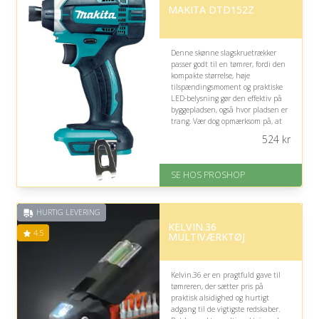
MAKITA DTD152Z
Denne skønne slagskruetrækker
passer godt til en tømrer, fordi den
kompakte størrelse, høje
tilspændingsmoment og praktiske
LED-belysning gør den effektiv på
byggepladsen, også hvor pladsen er
trang. Vær dog opmærksom på, at
batteri og oplader ikke medfølger.
524
kr
På lager
Levering: 2-12 hverdage
SE HOS PROSHOP
Fremragende Trustpilot rating
på 4.4 ud af 5
HURTIG LEVERING
KELVIN.36
4.5
MULTIVÆRKTØJ
Kelvin.36 er en pragtfuld gave til
tømreren, der sætter pris på
praktisk alsidighed og hurtigt
adgang til de vigtigste redskaber.