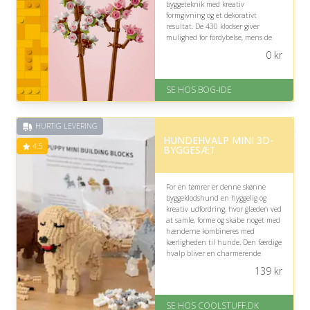
byggeteknik med kreativ
formgivning og et dekorativt
resultat. De 430 klodser giver
mulighed for fordybelse, mens de
færdige grene tilfører hjemmet et
0
kr
naturligt, forårsagtigt udtryk.
På lager
SE HOS BOG-IDE
Levering: 1-3 hverdage -
forventet leveringstid
Gratis fragt
HURTIG LEVERING
Fremragende Trustpilot rating
HUNDEHVALP MINI 3D-
på 4.6 ud af 5
4.5
BYGGESÆT
For en tømrer er denne skønne
byggeklodshund en hyggelig og
kreativ udfordring, hvor glæden ved
at samle, forme og skabe noget med
hænderne kombineres med
kærligheden til hunde. Den færdige
hvalp bliver en charmerende
dekoration med personlig karakter.
139
kr
På lager
Levering: Standard leveringstid
SE HOS COOLSTUFF.DK