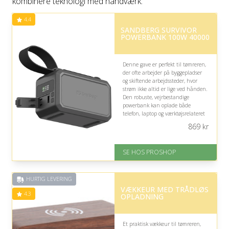
kombinere teknologi med håndværk.
4.4
SANDBERG SURVIVOR
POWERBANK 100W 40000
Denne gave er perfekt til tømreren,
der ofte arbejder på byggepladser
og skiftende arbejdssteder, hvor
strøm ikke altid er lige ved hånden.
Den robuste, vejrbestandige
powerbank kan oplade både
telefon, laptop og værktøjsrelateret
elektronik, mens den indbyggede
869
kr
lommelygte hjælper i mørke
områder.
SE HOS PROSHOP
På lager
Levering: 2-12 hverdage
Fremragende Trustpilot rating
HURTIG LEVERING
på 4.4 ud af 5
VÆKKEUR MED TRÅDLØS
4.3
OPLADNING
Et praktisk vækkeur til tømreren,