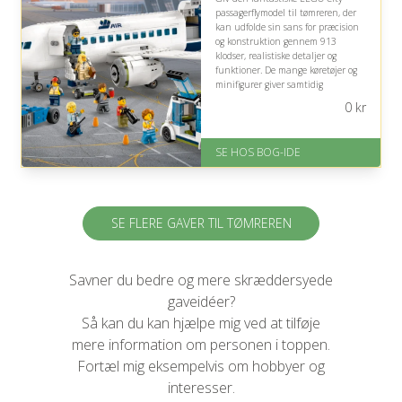
passagerflymodel til tømreren, der
kan udfolde sin sans for præcision
og konstruktion gennem 913
klodser, realistiske detaljer og
funktioner. De mange køretøjer og
minifigurer giver samtidig
mulighed for kreativ leg og
0
kr
tilfredsstillende byggeprojekter.
På lager
SE HOS BOG-IDE
Levering: 1-3 hverdage -
forventet leveringstid
Gratis fragt
Fremragende Trustpilot rating
på 4.6 ud af 5
SE FLERE GAVER TIL TØMREREN
Savner du bedre og mere skræddersyede
gaveidéer?
Så kan du kan hjælpe mig ved at tilføje
mere information om personen i toppen.
Fortæl mig eksempelvis om hobbyer og
interesser.