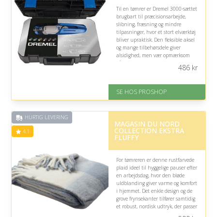
Til en tømrer er Dremel 3000-sættet
brugbart til præcisionsarbejde,
slibning, fræsning og mindre
tilpasninger, hvor et stort elværktøj
bliver upraktisk. Den fleksible aksel
og mange tilbehørsdele giver
alsidighed, men vær opmærksom
på, at det kompakte multiværktøj
486
kr
ikke erstatter tømrens kraftigere
maskiner.
SE HOS PROSHOP
På lager
Levering: 2-12 hverdage
Fremragende Trustpilot rating
HURTIG LEVERING
på 4.4 ud af 5
MAGASIN DU NORD
COLLECTION EKSTRA
4.1
FLUFFY
For tømreren er denne rustfarvede
plaid ideel til hyggelige pauser efter
en arbejdsdag, hvor den bløde
uldblanding giver varme og komfort
i hjemmet. Det enkle design og de
grove frynsekanter tilfører samtidig
et robust, nordisk udtryk, der passer
godt til et praktisk menneske.