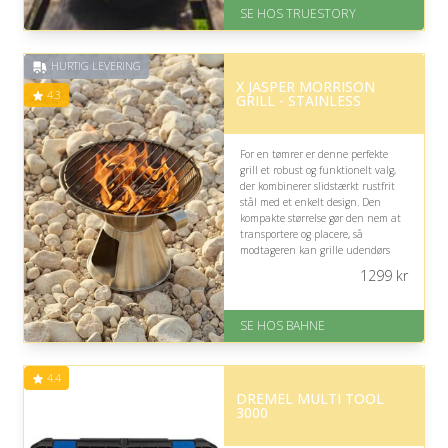
Levering: 1-2 dages levering.
SE HOS TRUESTORY
Eller lav digitalt gavekort med det
samme
Fremragende Trustpilot rating
HURTIG LEVERING
på 4.7 ud af 5
X JASPER MORRISON
4.3
GRILL - STAINLESS
For en tømrer er denne perfekte
grill et robust og funktionelt valg,
der kombinerer slidstærkt rustfrit
stål med et enkelt design. Den
kompakte størrelse gør den nem at
transportere og placere, så
modtageren kan grille udendørs
efter en arbejdsdag.
1299
kr
På lager
Levering: 1-3 hverdage
SE HOS BAHNE
Gratis fragt
Fremragende Trustpilot rating
på 4.3 ud af 5
4.4
DREMEL MULTI TOOL
3000