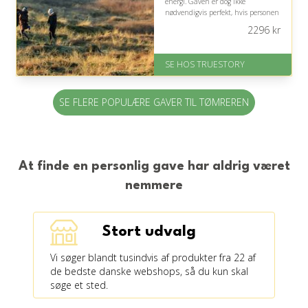
energi. Gaven er dog ikke
nødvendigvis perfekt, hvis personen
foretrækker konkrete værktøjer eller
2296
kr
afslapning hjemme.
På lager
SE HOS TRUESTORY
Levering: 1-2 dages levering.
Eller lav digitalt gavekort med det
samme
SE FLERE POPULÆRE GAVER TIL TØMREREN
Fremragende Trustpilot rating
på 4.7 ud af 5
At finde en personlig gave har aldrig været
nemmere
Stort udvalg
Vi søger blandt tusindvis af produkter fra 22 af
de bedste danske webshops, så du kun skal
søge et sted.