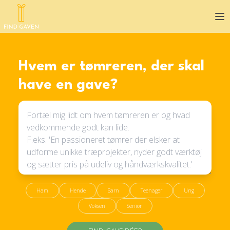
Op
Hvem er tømreren, der skal
have en gave?
Ham
Hende
Barn
Teenager
Ung
Voksen
Senior