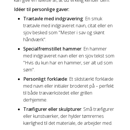
kan give en følelse af, at du virkelig kender dem.
Idéer til personlige gaver:
Trætavle med indgravering
: En smuk
trætavle med indgraveret navn, citat eller en
sjov besked som "Mester i sav og skønt
håndværk".
Specialfremstillet hammer
: En hammer
med indgraveret navn eller en sjov tekst som
"Hvis du kun har en hammer, ser alt ud som
søm".
Personligt forklæde
: Et slidstærkt forklæde
med navn eller initialer broderet på – perfekt
til både træværkstedet eller grillen
derhjemme.
Træfigurer eller skulpturer
: Små træfigurer
eller kunstværker, der hylder tømrernes
kærlighed til det materiale, de arbejder med.