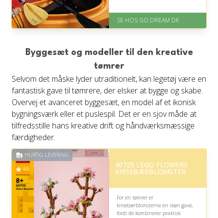
På lager
Levering: E-gavekort kan leveres
SE HOS GO DREAM DK
inden for 1 time
Byggesæt og modeller til den kreative
tømrer
Selvom det måske lyder utraditionelt, kan legetøj være en
fantastisk gave til tømrere, der elsker at bygge og skabe.
Overvej et avanceret byggesæt, en model af et ikonisk
bygningsværk eller et puslespil. Det er en sjov måde at
tilfredsstille hans kreative drift og håndværksmæssige
færdigheder.
HURTIG LEVERING
40725 LEGO FLOWERS
4.6
KIRSEBÆRBLOMSTER
For en tømrer er
kirsebærblomsterne en skøn gave,
fordi de kombinerer praktisk