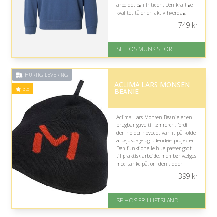
arbejdet og i fritiden. Den kraftige
kvalitet tåler en aktiv hverdag,
mens det diskrete logo holder
749
kr
udtrykket enkelt og praktisk.
På lager
SE HOS MUNK STORE
Levering: 1-2 dages levering
Fremragende Trustpilot rating
på 4.7 ud af 5
HURTIG LEVERING
ACLIMA LARS MONSEN
3.8
BEANIE
Aclima Lars Monsen Beanie er en
brugbar gave til tømreren, fordi
den holder hovedet varmt på kolde
arbejdsdage og udendørs projekter.
Den funktionelle hue passer godt
til praktisk arbejde, men bør vælges
med tanke på, om den sidder
behageligt under hjelm.
399
kr
På lager
Levering: 1-2 hverdage
SE HOS FRILUFTSLAND
God Trustpilot rating på 3.8 ud
af 5