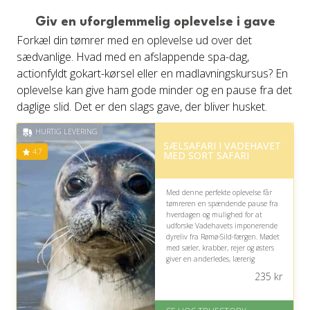
Giv en uforglemmelig oplevelse i gave
Forkæl din tømrer med en oplevelse ud over det
sædvanlige. Hvad med en afslappende spa-dag,
actionfyldt gokart-kørsel eller en madlavningskursus? En
oplevelse kan give ham gode minder og en pause fra det
daglige slid. Det er den slags gave, der bliver husket.
HURTIG LEVERING
SÆLSAFARI I VADEHAVET
4.7
MED SORT SAFARI
Med denne perfekte oplevelse får
tømreren en spændende pause fra
hverdagen og mulighed for at
udforske Vadehavets imponerende
dyreliv fra Rømø-Sild-færgen. Mødet
med sæler, krabber, rejer og østers
giver en anderledes, lærerig
naturoplevelse, der kan nydes efter
235
kr
et praktisk arbejdsliv.
På lager