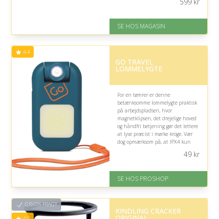
599
kr
På lager
Levering: 1-3 dage
SE HOS MAGASIN
God Trustpilot rating på 4.1 ud
af 5
4.4
GO TRAVEL
LOMMELYGTE
For en tømrer er denne
betænksomme lommelygte praktisk
på arbejdspladsen, hvor
magnetklipsen, det drejelige hoved
og håndfri betjening gør det lettere
at lyse præcist i mørke kroge. Vær
dog opmærksom på, at IPX4 kun
beskytter mod regn og stænk, ikke
49
kr
kraftig vandpåvirkning.
På lager
SE HOS PROSHOP
Levering: 2-12 hverdage
Fremragende Trustpilot rating
på 4.4 ud af 5
GRATIS FRAGT
KINDLING CRACKER
ORIGINAL
4.5