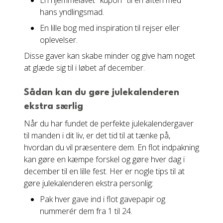
En hjemmelavet "kupon" til en aften med
hans yndlingsmad.
En lille bog med inspiration til rejser eller
oplevelser.
Disse gaver kan skabe minder og give ham noget
at glæde sig til i løbet af december.
Sådan kan du gøre julekalenderen
ekstra særlig
Når du har fundet de perfekte julekalendergaver
til manden i dit liv, er det tid til at tænke på,
hvordan du vil præsentere dem. En flot indpakning
kan gøre en kæmpe forskel og gøre hver dag i
december til en lille fest. Her er nogle tips til at
gøre julekalenderen ekstra personlig:
Pak hver gave ind i flot gavepapir og
nummerér dem fra 1 til 24.