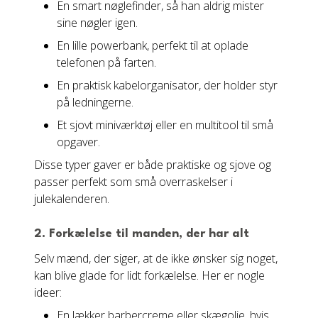
En smart nøglefinder, så han aldrig mister
sine nøgler igen.
En lille powerbank, perfekt til at oplade
telefonen på farten.
En praktisk kabelorganisator, der holder styr
på ledningerne.
Et sjovt miniværktøj eller en multitool til små
opgaver.
Disse typer gaver er både praktiske og sjove og
passer perfekt som små overraskelser i
julekalenderen.
2. Forkælelse til manden, der har alt
Selv mænd, der siger, at de ikke ønsker sig noget,
kan blive glade for lidt forkælelse. Her er nogle
ideer:
En lækker barbercreme eller skægolie, hvis