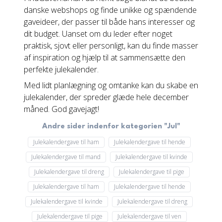
danske webshops og finde unikke og spændende
gaveideer, der passer til både hans interesser og
dit budget. Uanset om du leder efter noget
praktisk, sjovt eller personligt, kan du finde masser
af inspiration og hjælp til at sammensætte den
perfekte julekalender.
Med lidt planlægning og omtanke kan du skabe en
julekalender, der spreder glæde hele december
måned. God gavejagt!
Andre sider indenfor kategorien "Jul"
Julekalendergave til ham
Julekalendergave til hende
Julekalendergave til mand
Julekalendergave til kvinde
Julekalendergave til dreng
Julekalendergave til pige
Julekalendergave til ham
Julekalendergave til hende
Julekalendergave til kvinde
Julekalendergave til dreng
Julekalendergave til pige
Julekalendergave til ven