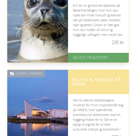
Giv far en glimrende oplevelse på
Rømø-Sild-færgen, hvor han kan
nyde den friske havluft og komme
tæt på Vadehavets sæler, krabber,
rejer og østers. Gaven er især god,
hvis han holder af natur og
hyggelige udflugter, men vejret kan
påvirke oplevelsen.
235
kr
På lager
Levering: 1-2 dages levering.
SE HOS TRUESTORY
Eller lav digitalt gavekort med det
samme
Fremragende Trustpilot rating
HURTIG LEVERING
på 4.7 ud af 5
KULTUR & FROKOST PÅ
ARKEN,
Denne skønne oplevelsesgave
inviterer far til en inspirerende dag
på ARKEN, hvor spændende
samtidskunst kombineres med en
hyggelig frokost for to. Det er en
dejlig mulighed for at dele
kulturelle indtryk og kvalitetstid i
de særprægede, maritime