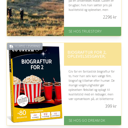
på en anderledes måde. Gaven er
brugbar, hvis han sætter pris på
kvalitetstid og oplevelser, men
turens fysiske niveau bør overvejes.
2296
kr
På lager
Levering: 1-2 dages levering.
SE HOS TRUESTORY
Eller lav digitalt gavekort med det
samme
Fremragende Trustpilot rating
HURTIG LEVERING
på 4.7 ud af 5
BIOGRAFTUR FOR 2,
OPLEVELSESGAVER,
Giv far en fantastisk biograftur for
to, hvor han selv kan vælge film,
biograf og tilbehør efter humør. De
mange valgmuligheder gør
oplevelsen fleksibel og oplagt til
kvalitetstid med en ledsager, men
vær opmærksom på, at billetterne
skal ombyttes og bestilles på
399
kr
forhånd.
På lager
SE HOS GO DREAM DK
Levering: E-gavekort kan leveres
inden for 1 time