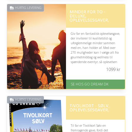
HURTIG LEVERING
MINDER FOR TO -
DELUXE,
OPLEVELSESGAVER,
Giv far en fantastisk oplevelsesgave,
der inviterer til kvalitetstid og
uforglemmelige minder sammen
med en, han holder af. Med over
270 muligheder kan I vælge alt fra
gourmetmiddag og wellness til
spændende eventyr, så oplevelsen
let tilpasses hans interesser og jeres
1099
kr
fælles tid.
På lager
SE HOS GO DREAM DK
Levering: E-gavekort kan leveres
inden for 1 time
HURTIG LEVERING
TIVOLIKORT - SØLV,
OPLEVELSESGAVER,
Til far er Tivolikort Sølv en
fremragende gave, fordi det