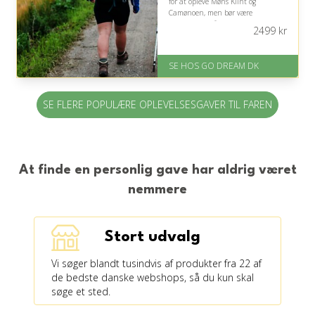
for at opleve Møns Klint og
Camønoen, men bør være
opmærksom på, at turen kræver
2499
kr
lyst til længere gåture.
På lager
SE HOS GO DREAM DK
Levering: E-gavekort kan leveres
inden for 1 time
SE FLERE POPULÆRE OPLEVELSESGAVER TIL FAREN
At finde en personlig gave har aldrig været
nemmere
Stort udvalg
Vi søger blandt tusindvis af produkter fra 22 af
de bedste danske webshops, så du kun skal
søge et sted.