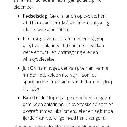
til far
, kan du lade anledningen guide dig. For
eksempel:
Fødselsdag:
Giv din far en oplevelse, han
altid har drømt om. Måske en ballonflyvning
eller et weekendophold.
Fars dag:
Overrask ham med en hyggelig
dag, hvor I tilbringer tid sammen. Det kan
være en tur til en vinsmagning eller en
whiskyoplevelse.
Jul:
Giv ham noget, der kan give ham varme
minder i det kolde vintervejr – som et
spaophold eller en vintervandretur med gløgg
og hygge.
Bare fordi:
Nogle gange er de bedste gaver
dem uden anledning. En overraskelse som en
biograftur med luksusmenu eller en sejltur på
fjorden kan være lige, hvad han trænger til.