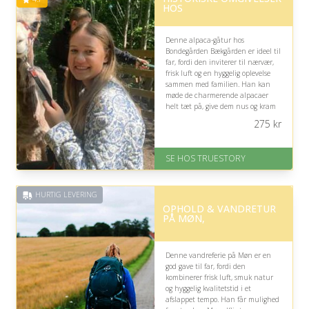
HOS
Denne alpaca-gåtur hos
Bondegården Bækgården er ideel til
far, fordi den inviterer til nærvær,
frisk luft og en hyggelig oplevelse
sammen med familien. Han kan
møde de charmerende alpacaer
helt tæt på, give dem nus og kram
og skabe et minde, der varer ved.
275
kr
På lager
Levering: 1-2 dages levering.
SE HOS TRUESTORY
Eller lav digitalt gavekort med det
samme
Fremragende Trustpilot rating
HURTIG LEVERING
på 4.7 ud af 5
OPHOLD & VANDRETUR
PÅ MØN,
Denne vandreferie på Møn er en
god gave til far, fordi den
kombinerer frisk luft, smuk natur
og hyggelig kvalitetstid i et
afslappet tempo. Han får mulighed