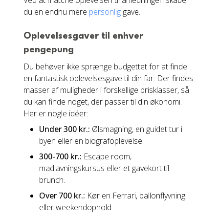
Ved at matche oplevelsen til anledningen skaber
du en endnu mere
personlig
gave.
Oplevelsesgaver til enhver
pengepung
Du behøver ikke sprænge budgettet for at finde
en fantastisk oplevelsesgave til din far. Der findes
masser af muligheder i forskellige prisklasser, så
du kan finde noget, der passer til din økonomi.
Her er nogle idéer:
Under 300 kr.:
Ølsmagning, en guidet tur i
byen eller en biografoplevelse.
300-700 kr.:
Escape room,
madlavningskursus eller et gavekort til
brunch.
Over 700 kr.:
Kør en Ferrari, ballonflyvning
eller weekendophold.