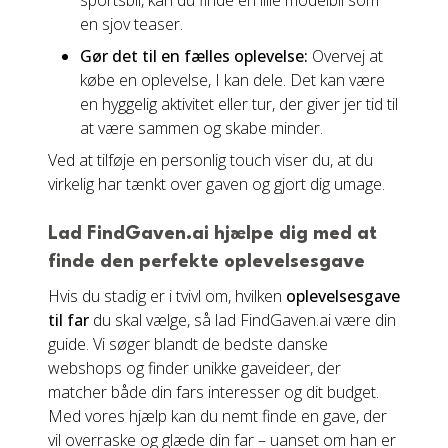
sportsbil, kan du finde en lille modelbil som
en sjov teaser.
Gør det til en fælles oplevelse:
Overvej at
købe en oplevelse, I kan dele. Det kan være
en hyggelig aktivitet eller tur, der giver jer tid til
at være sammen og skabe minder.
Ved at tilføje en personlig touch viser du, at du
virkelig har tænkt over gaven og gjort dig umage.
Lad FindGaven.ai hjælpe dig med at
finde den perfekte oplevelsesgave
Hvis du stadig er i tvivl om, hvilken
oplevelsesgave
til far
du skal vælge, så lad FindGaven.ai være din
guide. Vi søger blandt de bedste danske
webshops og finder unikke gaveideer, der
matcher både din fars interesser og dit budget.
Med vores hjælp kan du nemt finde en gave, der
vil overraske og glæde din far – uanset om han er