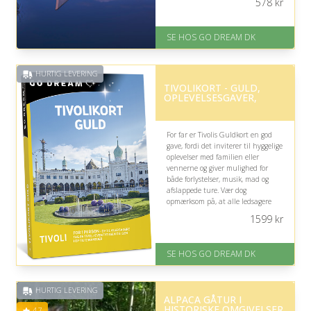
578
kr
omgivelser.
På lager
SE HOS GO DREAM DK
Levering: E-gavekort kan leveres
inden for 1 time
HURTIG LEVERING
TIVOLIKORT - GULD,
OPLEVELSESGAVER,
For far er Tivolis Guldkort en god
gave, fordi det inviterer til hyggelige
oplevelser med familien eller
vennerne og giver mulighed for
både forlystelser, musik, mad og
afslappede ture. Vær dog
opmærksom på, at alle ledsagere
skal ankomme samlet ved entréen.
1599
kr
På lager
Levering: E-gavekort kan leveres
SE HOS GO DREAM DK
inden for 1 time
HURTIG LEVERING
ALPACA GÅTUR I
HISTORISKE OMGIVELSER
4.7