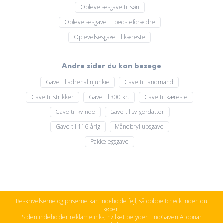
Oplevelsesgave til søn
Oplevelsesgave til bedsteforældre
Oplevelsesgave til kæreste
Andre sider du kan besøge
Gave til adrenalinjunkie
Gave til landmand
Gave til strikker
Gave til 800 kr.
Gave til kæreste
Gave til kvinde
Gave til svigerdatter
Gave til 116-årig
Månebryllupsgave
Pakkelegsgave
Beskrivelserne og priserne kan indeholde fejl, så dobbeltcheck inden du
køber.
Siden indeholder reklamelinks, hvilket betyder FindGaven.AI opnår