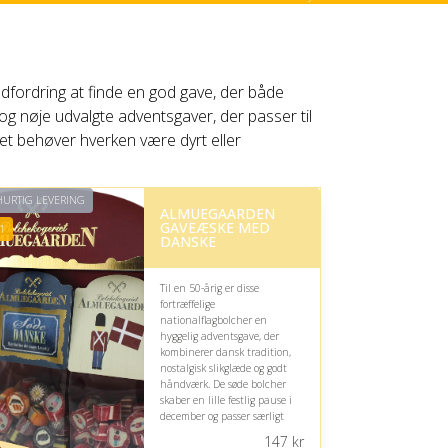
udfordring at finde en god gave, der både
og nøje udvalgte adventsgaver, der passer til
et behøver hverken være dyrt eller
URTIG LEVERING
ALMUEGAARDEN
GAVEÆSKE MED
1
DANSKE
Til en 50-årig er disse
fortræffelige
nationalflagbolcher en
hyggelig adventsgave, der
kombinerer dansk tradition,
nostalgisk slikglæde og godt
håndværk. De søde bolcher
skaber en lille festlig pause i
december og passer særligt
godt til en modtager, der
147
kr