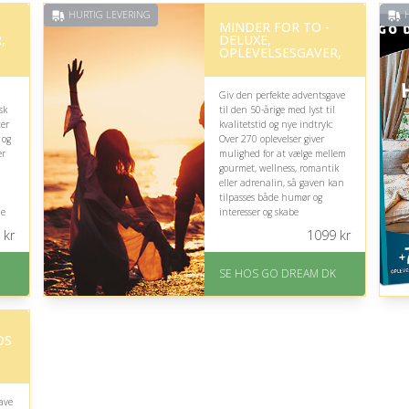
HURTIG LEVERING
H
MINDER FOR TO -
,
DELUXE,
OPLEVELSESGAVER,
Giv den perfekte adventsgave
sk
til den 50-årige med lyst til
ter
kvalitetstid og nye indtryk:
 og
Over 270 oplevelser giver
er
mulighed for at vælge mellem
gourmet, wellness, romantik
eller adrenalin, så gaven kan
tilpasses både humør og
de
interesser og skabe
uforglemmelige minder
kr
1099
kr
sammen.
På lager
an
SE HOS GO DREAM DK
Levering: E-gavekort kan
leveres inden for 1 time
OS
ave