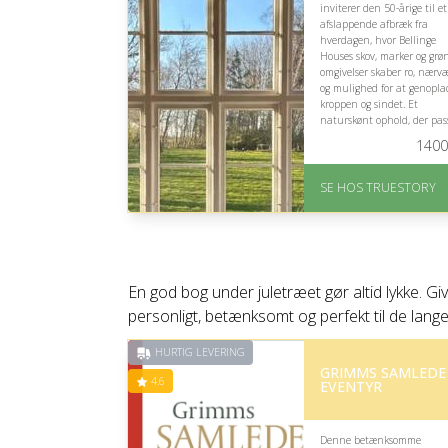
inviterer den 50-årige til et
afslappende afbræk fra
hverdagen, hvor Bellinge
Houses skov, marker og grø
omgivelser skaber ro, nærv
og mulighed for at genopla
kroppen og sindet. Et
naturskønt ophold, der pas
til en velfortjent pause.
1400
På lager
Levering: 1-2 dages
SE HOS TRUESTORY
levering. Eller lav digitalt
gavekort med det samme
Fremragende Trustpilot
rating på 4.7 ud af 5
En god bog under juletræet gør altid lykke. Gi
personligt, betænksomt og perfekt til de lange
HURTIG LEVERING
GRIMMS SAMLEDE
4.6
EVENTYR
Denne betænksomme