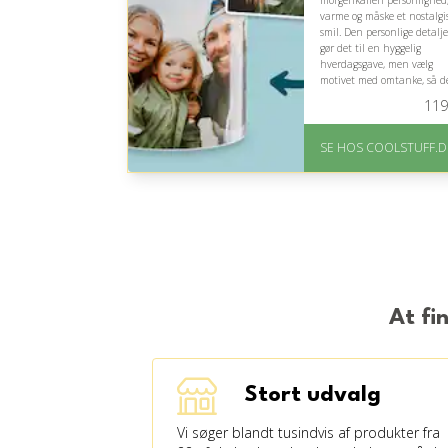
morgenkaffen personlighed
varme og måske et nostalgi
smil. Den personlige detalje
gør det til en hyggelig
hverdagsgave, men vælg
motivet med omtanke, så d
føles tidløst og passende.
119
På lager
Levering: Standard
SE HOS COOLSTUFF.D
leveringstid er 1-3 hverdage
Fremragende Trustpilot
rating på 4.5 ud af 5
At fi
Stort udvalg
Vi søger blandt tusindvis af produkter fra