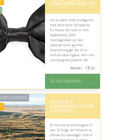
gavekort med det samme
1
XMAS BOW HAIRCLIP
Fremragende Trustpilot
rating på 4.7 ud af 5
Giv et skønt strejf af elegance
med dette sorte hårspænde
fra Pieces, der med sin fine
sløjfedetalje pifter
hverdagslooket op. Den
klassiske farve og enkle
klipslukning gør det til en
stilfuld adventsgave, men one-
size-designets pasform bør
overvejes.
60 kr.
18
kr
På lager
Levering: 1-3 dage
SE HOS MAGASIN
God Trustpilot rating på
4.1 ud af 5
Nedsat: 70% (Normalpris:
URTIG LEVERING
OPHOLD &
60 kr.)
VILDMARKSTUR FOR
7
2 PÅ HOTEL
En fantastisk adventsgave til
den 50-årige, der fortjener et
afbræk fra hverdagen med et