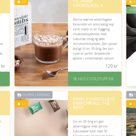
TIL VARM
799 kr.)
4.5
4.
CHOKOLADE 4
-70%
Denne skønne adventsgave
forvandler en almindelig kop
varm mælk til en hyggelig
chokoladeoplevelse med
luksuriøs smag og søde
at
minimarshmallows. Den passer
dejligt til en 50-årig, der kan
å,
nyde et varmt, forkælende
øjeblik i vintermørket, selvom
e
den naturligvis kræver lyst til
kr
129
kr
søde sager.
På lager
SE HOS COOLSTUFF.DK
Levering: Standard
på
leveringstid er 1-3 hverdage.
Fremragende Trustpilot
HURTIG LEVERING
H
SIMPLY CHOCOLATE
rating på 4.5 ud af 5
SIMPLY® ALL THE
4.1
4.
BEST
n
Giv en 50-årig en god
-
adventsgave med denne
luksusæske fyldt med 50