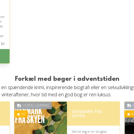
nne
ær
de
ser
kr
Forkæl med bøger i adventstiden
v en spændende krimi, inspirerende biografi eller en selvudviklin
 vinteraftener, hvor tid med en god bog er ren luksus.
HURTIG LEVERING
H
DANMARK FRA
4.6
4.
SKYEN
Denne bog er en brugbar