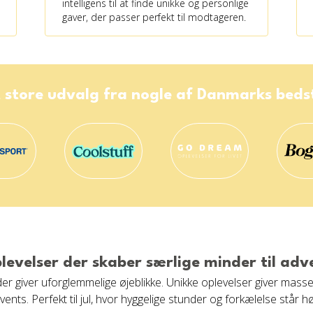
intelligens til at finde unikke og personlige
gaver, der passer perfekt til modtageren.
 store udvalg fra nogle af Danmarks bed
levelser der skaber særlige minder til adv
 giver uforglemmelige øjeblikke. Unikke oplevelser giver masser 
ents. Perfekt til jul, hvor hyggelige stunder og forkælelse står hø