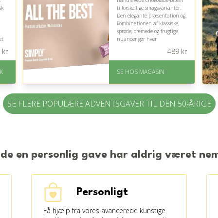
,
håndlavede chokolade-bites i
sk
ti forskellige smagsvarianter.
Den elegante præsentation og
kombinationen af klassiske,
sprøde, cremede og frugtige
et
nuancer gør hver
adventssøndag til en lille,
kr
489
kr
eksklusiv smagsoplevelse.
På lager
K
SE HOS MAGASIN
Levering: 1-3 dage
.
God Trustpilot rating på
4.1 ud af 5
SE FLERE POPULÆRE ADVENTSGAVER TIL DEN 50-ÅRIGE
nde en personlig gave har aldrig været n
Personligt
Få hjælp fra vores avancerede kunstige