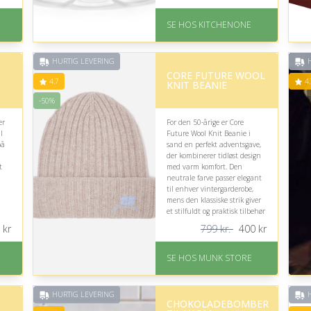
.
På lager
Levering: 1-5 hverdage
SE HOS KITCHENONE
Fremragende Trustpilot
på
rating på 4.5 ud af 5
HURTIG LEVERING
H
CORE FUTURE WOOL
4.7
4.
KNIT BEANIE
-50%
er
For den 50-årige er Core
l
Future Wool Knit Beanie i
på
sand en perfekt adventsgave,
der kombinerer tidløst design
t
med varm komfort. Den
neutrale farve passer elegant
til enhver vintergarderobe,
mens den klassiske strik giver
et stilfuldt og praktisk tilbehør
til kolde dage.
kr
799 kr.
400
kr
ik.
På lager
Levering: 1-2 dages
SE HOS MUNK STORE
levering
Fremragende Trustpilot
rating på 4.7 ud af 5
HURTIG LEVERING
H
CHOKOLADEBOMBER
s:
Nedsat: 50% (Normalpris: