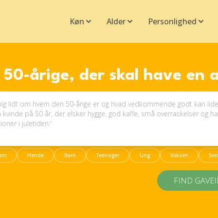
Køn
Alder
Personlighed
50-årige, der skal have en
am
Hende
Barn
Teenager
Ung
Voksen
Sen
FIND GAVE