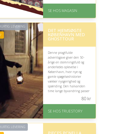
værdsætter klassiske danske
smagsoplevelser.
SE HOS MAGASIN
På lager
Levering: 1-3 dage
God Trustpilot rating på
URTIG LEVERING
DET HJEMSØGTE
4.1 ud af 5
KØBENHAVN MED
7
GHOSTTOUR
Denne pragtfulde
adventsgave giver den 50-
årige en stemningsfuld og
anderledes oplevelse i
København, hvor nye og
gamle spøgelseshistorier
vækker nysgerrighed og
spænding. Den halvanden
time lange byvandring passer
særligt godt til en voksen, der
80
kr
sætter pris på kultur,
fortællinger og historiske
omgivelser.
SE HOS TRUESTORY
På lager
Levering: 1-2 dages
URTIG LEVERING
levering. Eller lav digitalt
PIECES PCNELLA