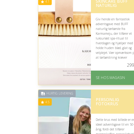
SKINCARE BUFF
49 kr.)
4.1
NATURLIG
Giv hende en fantastisk
adventsgave med BUFF
naturlig tørbørste fra
Karmameju, der tilfører et
luksuriøst spa-ritual til
hverdagen og hjælper med 
holde huden blød, glat og
velplejet. Vær opmærksom p
at tørbørstning kræver
regelmæssig brug for synlig
299
resultater.
På lager
SE HOS MAGASIN
Levering: 1-3 dage
God Trustpilot rating 
4.1 ud af 5
HURTIG LEVERING
PERSONLIG
4.5
FOTOKRUS
Dette krus med billede er e
ideel adventsgave til en 50
årig, fordi det tilfører