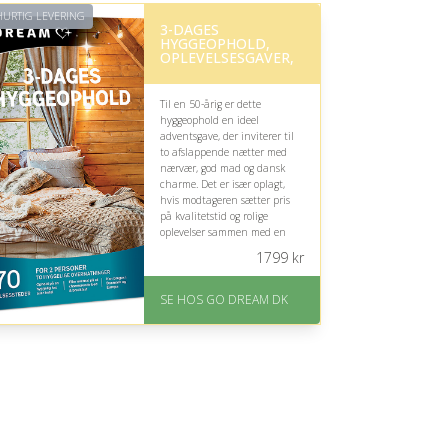
URTIG LEVERING
3-DAGES
HYGGEOPHOLD,
OPLEVELSESGAVER,
Til en 50-årig er dette
hyggeophold en ideel
adventsgave, der inviterer til
to afslappende nætter med
nærvær, god mad og dansk
charme. Det er især oplagt,
hvis modtageren sætter pris
på kvalitetstid og rolige
oplevelser sammen med en
partner.
1799
kr
På lager
Levering: E-gavekort kan
SE HOS GO DREAM DK
leveres inden for 1 time