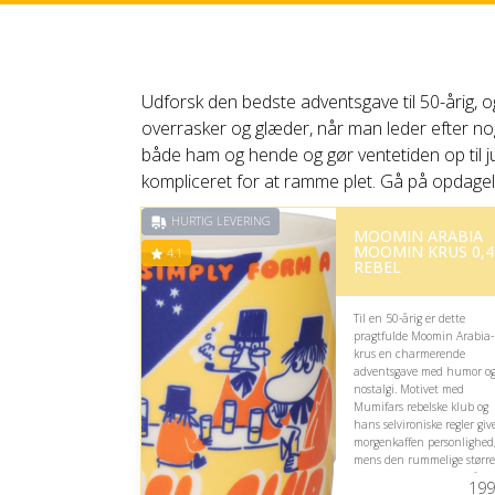
Udforsk den bedste adventsgave til 50-årig, o
overrasker og glæder, når man leder efter nog
både ham og hende og gør ventetiden op til j
kompliceret for at ramme plet. Gå på opdagelse
HURTIG LEVERING
MOOMIN ARABIA
MOOMIN KRUS 0,4
4.1
REBEL
Til en 50-årig er dette
pragtfulde Moomin Arabia-
krus en charmerende
adventsgave med humor o
nostalgi. Motivet med
Mumifars rebelske klub og
hans selvironiske regler giv
morgenkaffen personlighed
mens den rummelige større
gør kruset praktisk til både
199