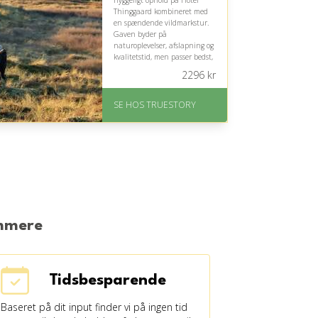
hyggeligt ophold på Hotel
Thinggaard kombineret med
en spændende vildmarkstur.
Gaven byder på
naturoplevelser, afslapning og
kvalitetstid, men passer bedst,
hvis modtageren holder af
2296
kr
frisk luft og aktive oplevelser.
På lager
SE HOS TRUESTORY
Levering: 1-2 dages
levering. Eller lav digitalt
gavekort med det samme
Fremragende Trustpilot
rating på 4.7 ud af 5
emmere
Tidsbesparende
Baseret på dit input finder vi på ingen tid