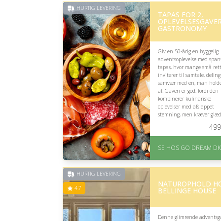
HURTIG LEVERING
TAPAS FOR 2,
OPLEVELSESGAVER
GASTRONOMY
Giv en 50-årig en hyggelig
adventsoplevelse med span
tapas, hvor mange små ret
inviterer til samtale, deling
samvær med en, man hold
af. Gaven er god, fordi den
kombinerer kulinariske
oplevelser med afslappet
stemning, men kræver glæ
ved spansk mad.
499
På lager
Levering: E-gavekort k
SE HOS GO DREAM DK
leveres inden for 1 time
HURTIG LEVERING
NATUROPHOLD H
4.7
BELLINGE HOUSE
Denne glimrende adventsg