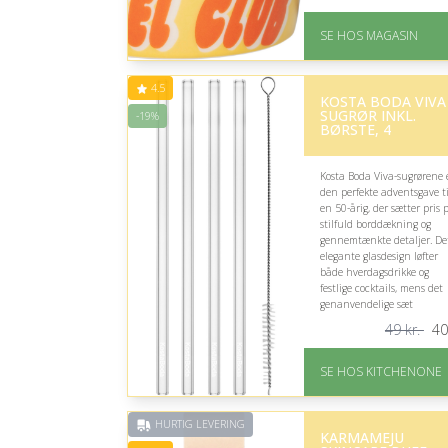
kaffe, te og hyggelige pauser
På lager
SE HOS MAGASIN
Levering: 1-3 dage
God Trustpilot rating 
4.1 ud af 5
4.5
KOSTA BODA VIVA
SUGRØR INKL.
-19%
BØRSTE, 4
Kosta Boda Viva-sugrørene 
den perfekte adventsgave ti
en 50-årig, der sætter pris 
stilfuld borddækning og
gennemtænkte detaljer. De
elegante glasdesign løfter
både hverdagsdrikke og
festlige cocktails, mens det
genanvendelige sæt
kombinerer funktionalitet
49 kr.
40
med moderne, nordisk æstet
På lager
SE HOS KITCHENONE
Levering: 1-5 hverdage
Fremragende Trustpilot
rating på 4.5 ud af 5
HURTIG LEVERING
KARMAMEJU
Nedsat: 19% (Normalpri