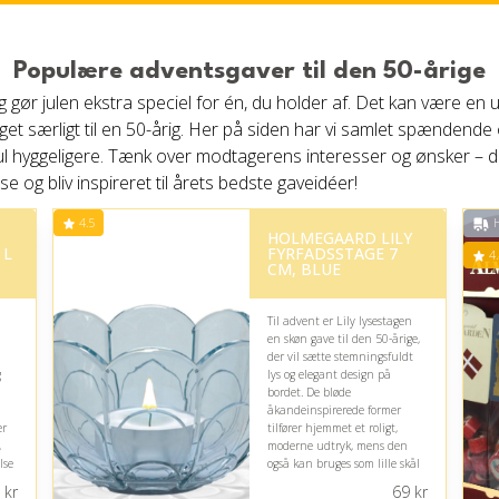
Populære adventsgaver til den 50-årige
g gør julen ekstra speciel for én, du holder af. Det kan være en 
et særligt til en 50-årig. Her på siden har vi samlet spændende 
ul hyggeligere. Tænk over modtagerens interesser og ønsker – d
 og bliv inspireret til årets bedste gaveidéer!
4.5
H
HOLMEGAARD LILY
 L
FYRFADSSTAGE 7
4.
CM, BLUE
Til advent er Lily lysestagen
en skøn gave til den 50-årige,
der vil sætte stemningsfuldt
g
lys og elegant design på
bordet. De bløde
åkandeinspirerede former
er
tilfører hjemmet et roligt,
,
moderne udtryk, mens den
lse
også kan bruges som lille skål
til snacks eller dessert.
kr
69
kr