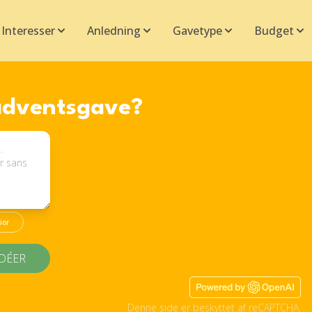
Interesser
Anledning
Gavetype
Budget
 adventsgave?
ior
IDÉER
Denne side er beskyttet af reCAPTCHA.