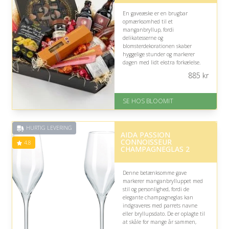
En gaveæske er en brugbar
opmærksomhed til et
manganbryllup, fordi
delikatesserne og
blomsterdekorationen skaber
hyggelige stunder og markerer
dagen med lidt ekstra forkælelse.
Uden kendskab til parrets smag
885
kr
kan enkelte specialiteter dog være
mindre velegnede, men gaven er
stadig festlig og nem at dele.
SE HOS BLOOMIT
På lager
Levering: samme dag eller efter
HURTIG LEVERING
aftale
AIDA PASSION
Fremragende Trustpilot rating
CONNOISSEUR
4.8
på 4.4 ud af 5
CHAMPAGNEGLAS 2
Denne betænksomme gave
markerer manganbrylluppet med
stil og personlighed, fordi de
elegante champagneglas kan
indgraveres med parrets navne
eller bryllupsdato. De er oplagte til
at skåle for mange år sammen,