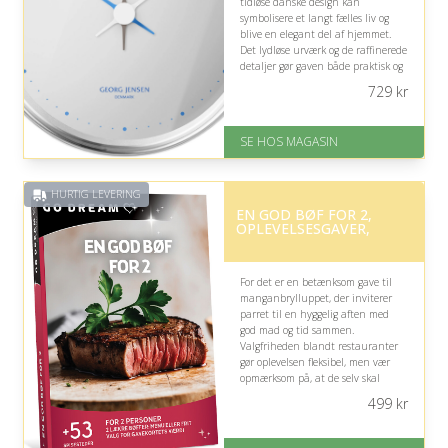
tidløse danske design kan
symbolisere et langt fælles liv og
blive en elegant del af hjemmet.
Det lydløse urværk og de raffinerede
detaljer gør gaven både praktisk og
følelsesfuld til manganbrylluppet.
729
kr
På lager
Levering: 1-3 dage
SE HOS MAGASIN
God Trustpilot rating på 4.1 ud
af 5
HURTIG LEVERING
EN GOD BØF FOR 2,
OPLEVELSESGAVER,
For det er en betænksom gave til
manganbrylluppet, der inviterer
parret til en hyggelig aften med
god mad og tid sammen.
Valgfriheden blandt restauranter
gør oplevelsen fleksibel, men vær
opmærksom på, at de selv skal
vælge sted og finde en passende
499
kr
dato.
På lager