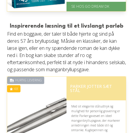
Levering: E-gavekort kan leveres
SE HOS GO DREAM DK
inden for 1 time
Inspirerende læsning til et livslangt parløb
Find en boggave, der taler til både hjerte og sind på
deres 57 års bryllupsdag. Måske en klassiker, de kan
læse igen, eller en ny spændende roman de kan dykke
ned i. En bog kan skabe stunder af ro og
eftertænksomhed, perfekt til at nyde i hinandens selskab,
og passende som manganbryllupsgave.
HURTIG LEVERING
PARKER JOTTER SÆT
4.8
STÅL
Med sit elegante ståludtryk og
mulighed for personlig gravering er
dette Parker-gavesæt en ideel
manganbryllupsgave, der markerer
anledningen med både stil og
omtanke. Kuglepennen og