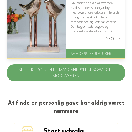
Giv parret en skøn og symbolsk
hyldest til deres manganbryllup
med Love Birds-skulpturen, hvor de
to fugle udtrykker kærlighed,
samhørighed og livets fælles rejse.
Den begrænsede udgave og
humoristiske danske kunst gør
gaven personlig, eksklusiv og
3500
kr
mindeværdig.
På lager
SE HOS 99 SKULPTURER
Levering: 1-2 dage
Gratis fragt
Fremragende Trustpilot rating
SE FLERE POPULÆRE MANGANBRYLLUPSGAVER TIL
på 4.6 ud af 5
MODTAGEREN
At finde en personlig gave har aldrig været
nemmere
Stort udvalg