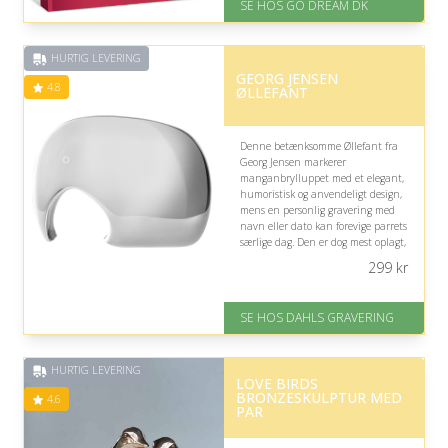
SE HOS GO DREAM DK
Levering: E-gavekort kan leveres
inden for 1 time
HURTIG LEVERING
GEORG JENSEN
4.8
ØLLEFANT
Denne betænksomme Øllefant fra
Georg Jensen markerer
manganbrylluppet med et elegant,
humoristisk og anvendeligt design,
mens en personlig gravering med
navn eller dato kan forevige parrets
særlige dag. Den er dog mest oplagt,
hvis de nyder hyggelige stunder
299
kr
med øl og gæster.
På lager
SE HOS DAHLS GRAVERING
Levering: 2-3 dage
Fremragende Trustpilot rating
på 4.8 ud af 5
HURTIG LEVERING
LOVE BIRDS
BRONZESKULPTUR MED
4.6
PAR