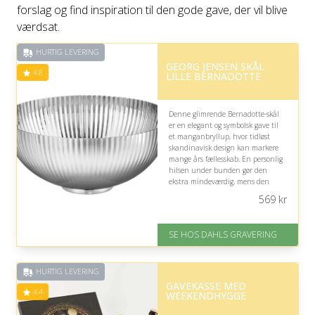
forslag og find inspiration til den gode gave, der vil blive
værdsat.
HURTIG LEVERING
GEORG JENSEN SKÅL
4.8
LILLE BERNADOTTE
Denne glimrende Bernadotte-skål
er en elegant og symbolsk gave til
et manganbryllup, hvor tidløst
skandinavisk design kan markere
mange års fællesskab. En personlig
hilsen under bunden gør den
ekstra mindeværdig, mens den
dekorative størrelse passer smukt
569
kr
ind i hjemmet.
På lager
SE HOS DAHLS GRAVERING
Levering: 2-3 dage
Gratis fragt
Fremragende Trustpilot rating
HURTIG LEVERING
på 4.8 ud af 5
GAVEKASSE MED
4.4
WEEKENDHYGGE