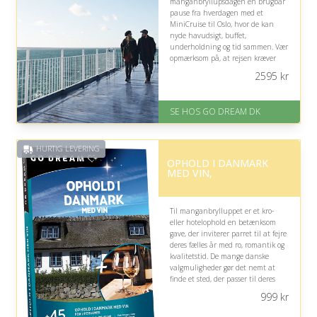
manganbryllupsdagen en brugbar
pause fra hverdagen med et
MiniCruise til Oslo, hvor de kan
nyde havudsigt, buffet,
underholdning og tid sammen. Vær
opmærksom på, at rejsen kræver
planlægning og kun kan afrejse
2595
kr
bestemte ugedage.
På lager
SE HOS GO DREAM DK
Levering: E-gavekort kan leveres
inden for 1 time
HURTIG LEVERING
OPHOLD I DANMARK
MED VIN,
Til manganbrylluppet er et kro-
eller hotelophold en betænksom
gave, der inviterer parret til at fejre
deres fælles år med ro, romantik og
kvalitetstid. De mange danske
valgmuligheder gør det nemt at
finde et sted, der passer til deres
ønsker og kalender.
999
kr
På lager