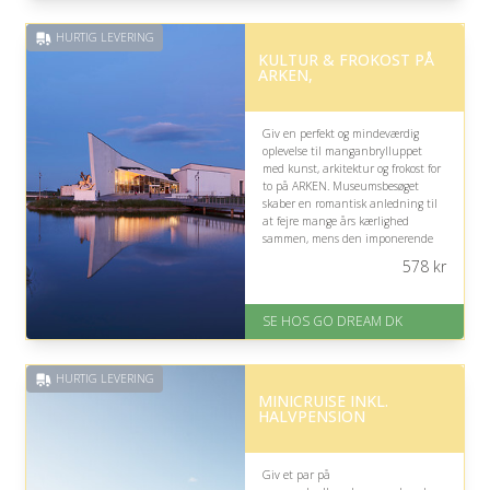
inden for 1 time
HURTIG LEVERING
KULTUR & FROKOST PÅ
ARKEN,
Giv en perfekt og mindeværdig
oplevelse til manganbrylluppet
med kunst, arkitektur og frokost for
to på ARKEN. Museumsbesøget
skaber en romantisk anledning til
at fejre mange års kærlighed
sammen, mens den imponerende
samtidskunst og hyggelige
578
kr
cafépause giver stof til både
samtaler og fælles minder.
SE HOS GO DREAM DK
På lager
Levering: E-gavekort kan leveres
inden for 1 time
HURTIG LEVERING
MINICRUISE INKL.
HALVPENSION
Giv et par på