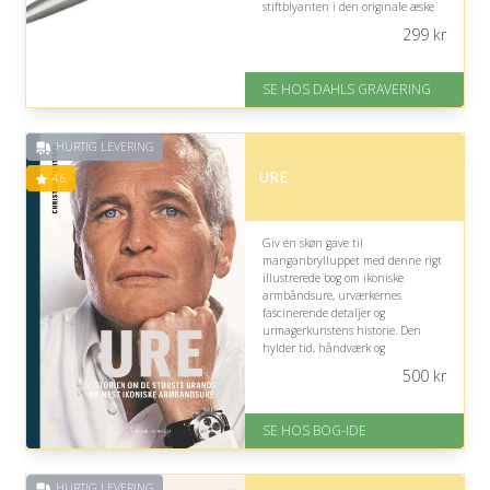
stiftblyanten i den originale æske
giver et tidløst, praktisk minde om
299
kr
dagen.
På lager
SE HOS DAHLS GRAVERING
Levering: 2-3 dage
Fremragende Trustpilot rating
på 4.8 ud af 5
HURTIG LEVERING
URE
4.6
Giv en skøn gave til
manganbrylluppet med denne rigt
illustrerede bog om ikoniske
armbåndsure, urværkernes
fascinerende detaljer og
urmagerkunstens historie. Den
hylder tid, håndværk og
menneskelig stræben og passer
500
kr
derfor smukt til en anledning, hvor
mange års fælles tid fejres.
SE HOS BOG-IDE
På lager
Levering: 1-3 hverdage -
forventet leveringstid
HURTIG LEVERING