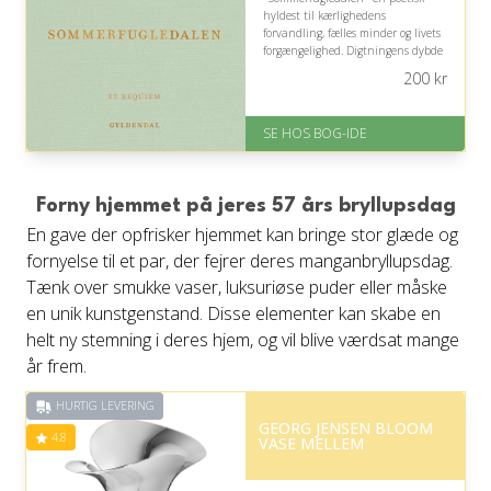
hyldest til kærlighedens
forvandling, fælles minder og livets
forgængelighed. Digtningens dybde
inviterer parret til eftertanke og
200
kr
nærvær, men den kræver
naturligvis interesse for lyrik.
SE HOS BOG-IDE
På lager
Levering: 1-3 hverdage -
forventet leveringstid
Gratis fragt
Forny hjemmet på jeres 57 års bryllupsdag
Fremragende Trustpilot rating
En gave der opfrisker hjemmet kan bringe stor glæde og
på 4.6 ud af 5
fornyelse til et par, der fejrer deres manganbryllupsdag.
Tænk over smukke vaser, luksuriøse puder eller måske
en unik kunstgenstand. Disse elementer kan skabe en
helt ny stemning i deres hjem, og vil blive værdsat mange
år frem.
HURTIG LEVERING
GEORG JENSEN BLOOM
4.8
VASE MELLEM