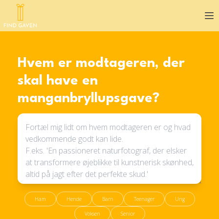
Op
Hvem er modtageren, der
skal have en
manganbryllupsgave?
Ham
Hende
Barn
Teenager
Ung
Voksen
Senior