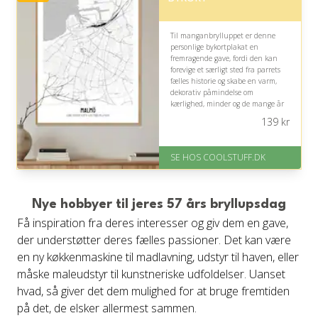
Til manganbrylluppet er denne
personlige bykortplakat en
fremragende gave, fordi den kan
forevige et særligt sted fra parrets
fælles historie og skabe en varm,
dekorativ påmindelse om
kærlighed, minder og de mange år
sammen. Vælg gerne byen, hvor
139
kr
deres historie begyndte.
På lager
SE HOS COOLSTUFF.DK
Levering: Standard leveringstid
er 1-3 hverdage.
Fremragende Trustpilot rating
på 4.5 ud af 5
Nye hobbyer til jeres 57 års bryllupsdag
Få inspiration fra deres interesser og giv dem en gave,
der understøtter deres fælles passioner. Det kan være
en ny køkkenmaskine til madlavning, udstyr til haven, eller
måske maleudstyr til kunstneriske udfoldelser. Uanset
hvad, så giver det dem mulighed for at bruge fremtiden
på det, de elsker allermest sammen.