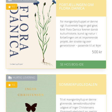
Gratis fragt
FORTÆLLINGEN OM
Fremragende Trustpilot rating
4.6
FLORA DANICA
på 4.6 ud af 5
For manganbrylluppet er denne
rigt illustrerede bog en god gave,
fordi Flora Danica forener dansk
kulturhistorie, kunst og natur i
fortællingen om et imponerende
projekt, der strakte sig over
generationer – passende til at fejre
et langt og varigt ægteskab.
500
kr
På lager
Levering: 1-3 hverdage -
SE HOS BOG-IDE
forventet leveringstid
Gratis fragt
Fremragende Trustpilot rating
HURTIG LEVERING
på 4.6 ud af 5
SOMMERFUGLEDALEN
4.6
Til et manganbryllup er denne
glimrende, lærredsindbundne
udgave af Inger Christensens
*Sommerfugledalen* en poetisk