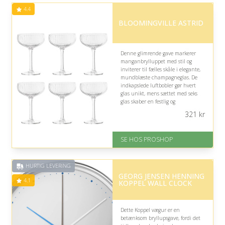
Fremragende Trustpilot rating
4.4
på 4.8 ud af 5
BLOOMINGVILLE ASTRID
Denne glimrende gave markerer
manganbrylluppet med stil og
inviterer til fælles skåle i elegante,
mundblæste champagneglas. De
indkapslede luftbobler gør hvert
glas unikt, mens sættet med seks
glas skaber en festlig og
indbydende ramme om jubilæets
321
kr
fejring.
Fremragende Trustpilot rating
SE HOS PROSHOP
på 4.4 ud af 5
HURTIG LEVERING
GEORG JENSEN HENNING
4.1
KOPPEL WALL CLOCK
Dette Koppel vægur er en
betænksom bryllupsgave, fordi det