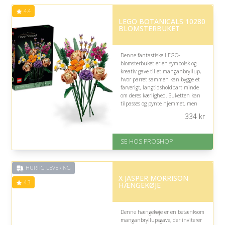
4.4
LEGO BOTANICALS 10280
BLOMSTERBUKET
Denne fantastiske LEGO-
blomsterbuket er en symbolsk og
kreativ gave til et manganbryllup,
hvor parret sammen kan bygge et
farverigt, langtidsholdbart minde
om deres kærlighed. Buketten kan
tilpasses og pynte hjemmet, men
husk, at en vase ikke medfølger.
334
kr
På lager
Levering: 2-12 hverdage
SE HOS PROSHOP
Fremragende Trustpilot rating
på 4.4 ud af 5
HURTIG LEVERING
X JASPER MORRISON
4.3
HÆNGEKØJE
Denne hængekøje er en betænksom
manganbryllupsgave, der inviterer