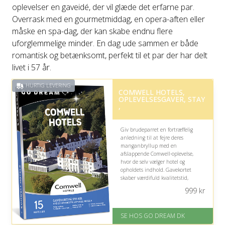
oplevelser en gaveidé, der vil glæde det erfarne par.
Overrask med en gourmetmiddag, en opera-aften eller
måske en spa-dag, der kan skabe endnu flere
uforglemmelige minder. En dag ude sammen er både
romantisk og betænksomt, perfekt til et par der har delt
livet i 57 år.
HURTIG LEVERING
COMWELL HOTELS,
OPLEVELSESGAVER, STAY
,
Giv brudeparret en fortræffelig
anledning til at fejre deres
manganbryllup med en
afslappende Comwell-oplevelse,
hvor de selv vælger hotel og
opholdets indhold. Gavekortet
skaber værdifuld kvalitetstid,
forkælelse og et minde, de kan nyde
999
kr
sammen.
På lager
SE HOS GO DREAM DK
Levering: E-gavekort kan leveres