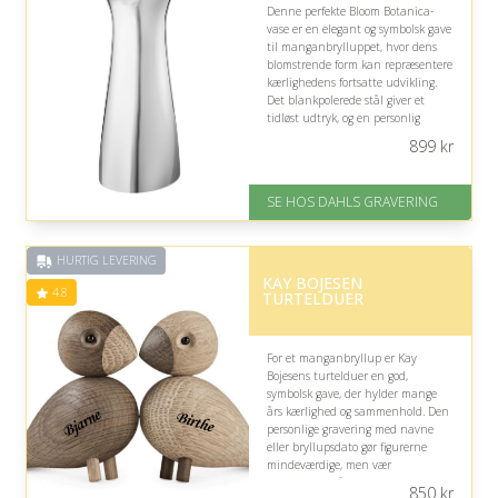
Denne perfekte Bloom Botanica-
vase er en elegant og symbolsk gave
til manganbrylluppet, hvor dens
blomstrende form kan repræsentere
kærlighedens fortsatte udvikling.
Det blankpolerede stål giver et
tidløst udtryk, og en personlig
gravering gør den ekstra
899
kr
mindeværdig.
På lager
SE HOS DAHLS GRAVERING
Levering: 2-3 dage
Gratis fragt
Fremragende Trustpilot rating
HURTIG LEVERING
på 4.8 ud af 5
KAY BOJESEN
4.8
TURTELDUER
For et manganbryllup er Kay
Bojesens turtelduer en god,
symbolsk gave, der hylder mange
års kærlighed og sammenhold. Den
personlige gravering med navne
eller bryllupsdato gør figurerne
mindeværdige, men vær
opmærksom på den begrænsede
850
kr