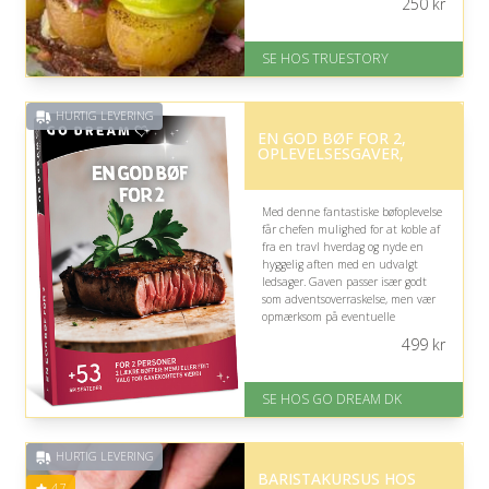
250
kr
tid i kalenderen.
På lager
SE HOS TRUESTORY
Levering: 1-2 dages levering.
Eller lav digitalt gavekort med det
samme
HURTIG LEVERING
Fremragende Trustpilot rating
EN GOD BØF FOR 2,
på 4.7 ud af 5
OPLEVELSESGAVER,
Med denne fantastiske bøfoplevelse
får chefen mulighed for at koble af
fra en travl hverdag og nyde en
hyggelig aften med en udvalgt
ledsager. Gaven passer især godt
som adventsoverraskelse, men vær
opmærksom på eventuelle
præferencer for bøffens
499
kr
tilberedning.
På lager
SE HOS GO DREAM DK
Levering: E-gavekort kan leveres
inden for 1 time
HURTIG LEVERING
BARISTAKURSUS HOS
4.7