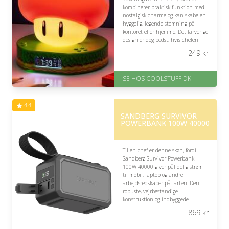
kombinerer praktisk funktion med
nostalgisk charme og kan skabe en
hyggelig, legende stemning på
kontoret eller hjemme. Det farverige
design er dog bedst, hvis chefen
værdsætter humoristiske og
249
kr
uformelle detaljer.
På lager
SE HOS COOLSTUFF.DK
Levering: Standard leveringstid
er 1-3 hverdage.
Fremragende Trustpilot rating
4.4
på 4.5 ud af 5
SANDBERG SURVIVOR
POWERBANK 100W 40000
Til en chef er denne skøn, fordi
Sandberg Survivor Powerbank
100W 40000 giver pålidelig strøm
til mobil, laptop og andre
arbejdsredskaber på farten. Den
robuste, vejrbestandige
konstruktion og indbyggede
lommelygte er praktisk til rejser,
869
kr
travle dage og uforudsete
situationer.