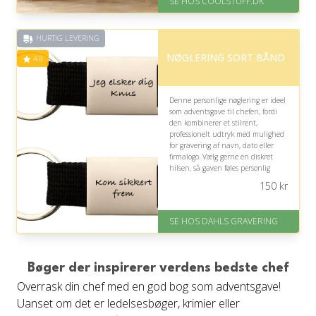
SE HOS COOLSTUFF.DK
Levering: Standard leveringstid
er 1-3 hverdage.
Fremragende Trustpilot rating
HURTIG LEVERING
på 4.5 ud af 5
NØGLERING SORT BÅND
4.8
Denne personlige nøglering er ideel
som adventsgave til chefen, fordi
den kombinerer et stilrent,
professionelt udtryk med mulighed
for gravering af navn, dato eller
firmalogo. Vælg gerne en diskret
hilsen, så gaven føles personlig
uden at blive for privat eller
150
kr
prangende.
På lager
SE HOS DAHLS GRAVERING
Levering: 2-3 dage
Fremragende Trustpilot rating
på 4.8 ud af 5
Bøger der inspirerer verdens bedste chef
Overrask din chef med en god bog som adventsgave!
Uanset om det er ledelsesbøger, krimier eller