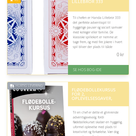
LILLEBROR 333
Til chefen er Handa Lillebror 333
det perfekte adventsspil til
hyggelige pauser og socialt samvær
med kolleger eller familie. De
klassiske spillekort er nemme at
tage frem, og med fire jokere i hvert
spil bliver der plads til både
velkendte og sjove variationer.
0
kr
På lager
Levering: 1-3 hverdage -
SE HOS BOG-IDE
forventet leveringstid
Gratis fragt
Fremragende Trustpilot rating
HURTIG LEVERING
på 4.6 ud af 5
FLØDEBOLLEKURSUS
FOR 2,
OPLEVELSESGAVER,
Til en chef er dette et glimrende
adventsgavevalg, fordi
flødebollekurset skaber en hyggelig,
uformel oplevelse med plads til
kreativitet og forkælelse. Vær dog