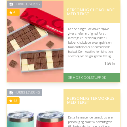
HURTIG LEVERING
PERSONLIG CHOKOLADE
4.5
MED TEKST
Denne pragtfulde adventsgave
giver chefen mulighed for at
modtage en personlig hilsen i
lækker chokolade, eksempelvis en
humoristisk eller anerkendende
besked. Den kreative kombination
af ord og sødme gør gaven festlig,
men vælg teksten med omtanke, så
169
kr
tonen passer til jeres professionelle
relation.
SE HOS COOLSTUFF.DK
På lager
Levering: Standard leveringstid
er 1-3 hverdage.
HURTIG LEVERING
Fremragende Trustpilot rating
PERSONLIG TERMOKRUS
på 4.5 ud af 5
4.5
MED TEKST
Dette fremragende termokrus er en
personlig og praktisk adventsgave
til chefen, der kan sætte sit eget