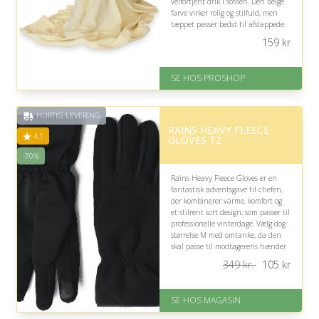
velfortjent drik i sofaen. Den beige
farve virker rolig og stilfuld, men
tæppet passer bedst til afslappede
øjeblikke uden for arbejdstiden.
159
kr
På lager
Levering: 2-12 hverdage
SE HOS PROSHOP
Fremragende Trustpilot rating
på 4.4 ud af 5
HURTIG LEVERING
RAINS HEAVY FLEECE
4.1
GLOVES T2
-70%
Rains Heavy Fleece Gloves er en
fantastisk adventsgave til chefen,
der kombinerer varme, komfort og
et stilrent sort design, som passer til
professionelle vinterdage. Vælg dog
størrelse M med omtanke, da den
skal passe til modtagerens hænder
for optimal komfort.
349 kr.
105
kr
På lager
Levering: 1-3 dage
SE HOS MAGASIN
God Trustpilot rating på 4.1 ud
af 5