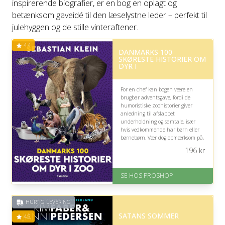
inspirerende biografier, er en bog en oplagt og
betænksom gaveidé til den læselystne leder – perfekt til
julehyggen og de stille vinteraftener.
4.4
DANMARKS 100
SKØRESTE HISTORIER OM
DYR I
For en chef kan bogen være en
brugbar adventsgave, fordi de
humoristiske zoohistorier giver
anledning til afslappet
underholdning og samtale, især
hvis vedkommende har børn eller
børnebørn. Vær dog opmærksom på,
at den tydeligt henvender sig til
196
kr
børn fra cirka seks år.
På lager
SE HOS PROSHOP
Levering: 2-12 hverdage
Fremragende Trustpilot rating
på 4.4 ud af 5
HURTIG LEVERING
SATANS SOMMER
4.6