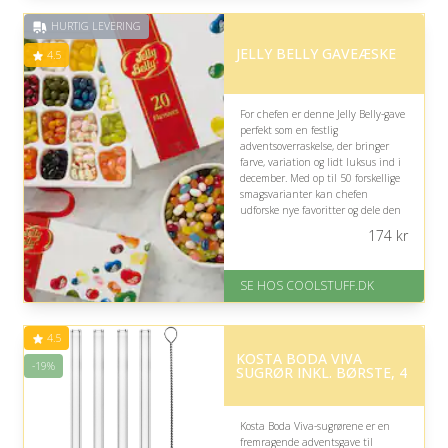
Nedsat: 70% (Normalpris: 349
HURTIG LEVERING
kr.)
JELLY BELLY GAVEÆSKE
4.5
For chefen er denne Jelly Belly-gave
perfekt som en festlig
adventsoverraskelse, der bringer
farve, variation og lidt luksus ind i
december. Med op til 50 forskellige
smagsvarianter kan chefen
udforske nye favoritter og dele den
søde oplevelse med kollegerne.
174
kr
På lager
Levering: Standard leveringstid
SE HOS COOLSTUFF.DK
er 1-3 hverdage.
Fremragende Trustpilot rating
på 4.5 ud af 5
4.5
KOSTA BODA VIVA
-19%
SUGRØR INKL. BØRSTE, 4
Kosta Boda Viva-sugrørene er en
fremragende adventsgave til