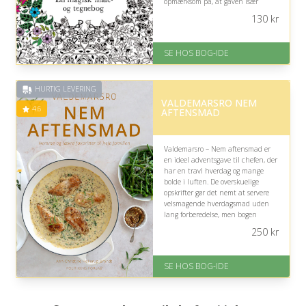
opmærksom på, at gaven især
passer, hvis chefen værdsætter
130
kr
kreative sysler og fordybelse.
På lager
SE HOS BOG-IDE
Levering: 1-3 hverdage -
forventet leveringstid
Gratis fragt
HURTIG LEVERING
Fremragende Trustpilot rating
VALDEMARSRO NEM
på 4.6 ud af 5
4.6
AFTENSMAD
Valdemarsro – Nem aftensmad er
en ideel adventsgave til chefen, der
har en travl hverdag og mange
bolde i luften. De overskuelige
opskrifter gør det nemt at servere
velsmagende hverdagsmad uden
lang forberedelse, men bogen
rammer især, hvis chefen faktisk
250
kr
laver mad.
På lager
SE HOS BOG-IDE
Levering: 1-3 hverdage -
forventet leveringstid
Gratis fragt
Fremragende Trustpilot rating