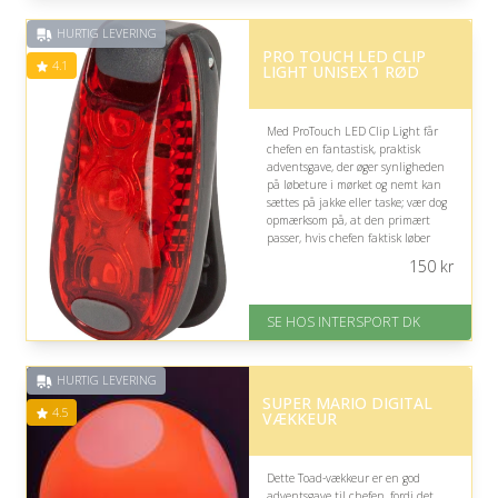
HURTIG LEVERING
PRO TOUCH LED CLIP
4.1
LIGHT UNISEX 1 RØD
Med ProTouch LED Clip Light får
chefen en fantastisk, praktisk
adventsgave, der øger synligheden
på løbeture i mørket og nemt kan
sættes på jakke eller taske; vær dog
opmærksom på, at den primært
passer, hvis chefen faktisk løber
udendørs.
150
kr
På lager
Levering: Sendes normalt
SE HOS INTERSPORT DK
inden for 1-3 hverdage
God Trustpilot rating på 4.1 ud
af 5
HURTIG LEVERING
SUPER MARIO DIGITAL
4.5
VÆKKEUR
Dette Toad-vækkeur er en god
adventsgave til chefen, fordi det