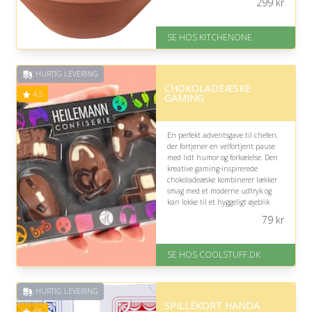
299
kr
På lager
Levering: 1-5 hverdage
SE HOS KITCHENONE
Fremragende Trustpilot rating
på 4.5 ud af 5
HURTIG LEVERING
CHOKOLADEÆSKE
4.5
GAMING
En perfekt adventsgave til chefen,
der fortjener en velfortjent pause
med lidt humor og forkælelse. Den
kreative gaming-inspirerede
chokoladeæske kombinerer lækker
smag med et moderne udtryk og
kan lokke til et hyggeligt øjeblik
væk fra skærm, møder og travlhed.
79
kr
På lager
Levering: Standard leveringstid
SE HOS COOLSTUFF.DK
er 1-3 hverdage.
Fremragende Trustpilot rating
på 4.5 ud af 5
HURTIG LEVERING
SPILLEKORT HANDA
4.6