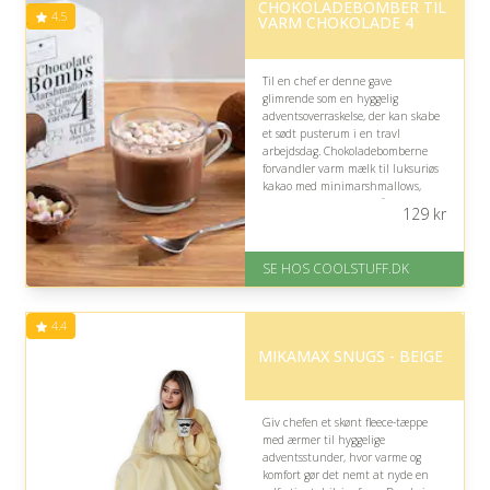
CHOKOLADEBOMBER TIL
4.5
VARM CHOKOLADE 4
Til en chef er denne gave
glimrende som en hyggelig
adventsoverraskelse, der kan skabe
et sødt pusterum i en travl
arbejdsdag. Chokoladebomberne
forvandler varm mælk til luksuriøs
kakao med minimarshmallows,
men vær opmærksom på, om
129
kr
chefen foretrækker kaffe eller te
frem for varm chokolade.
SE HOS COOLSTUFF.DK
På lager
Levering: Standard leveringstid
er 1-3 hverdage.
4.4
Fremragende Trustpilot rating
på 4.5 ud af 5
MIKAMAX SNUGS - BEIGE
Giv chefen et skønt fleece-tæppe
med ærmer til hyggelige
adventsstunder, hvor varme og
komfort gør det nemt at nyde en