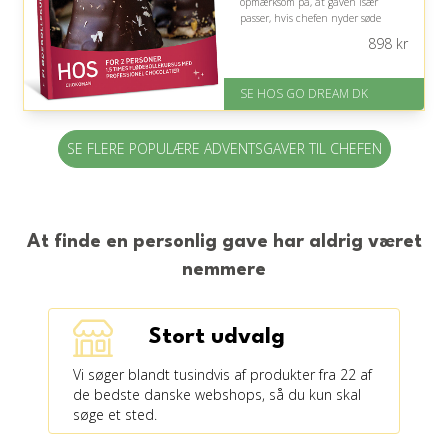
opmærksom på, at gaven især
passer, hvis chefen nyder søde
sager og praktiske madoplevelser.
898
kr
På lager
Levering: E-gavekort kan leveres
SE HOS GO DREAM DK
inden for 1 time
SE FLERE POPULÆRE ADVENTSGAVER TIL CHEFEN
At finde en personlig gave har aldrig været
nemmere
Stort udvalg
Vi søger blandt tusindvis af produkter fra 22 af
de bedste danske webshops, så du kun skal
søge et sted.