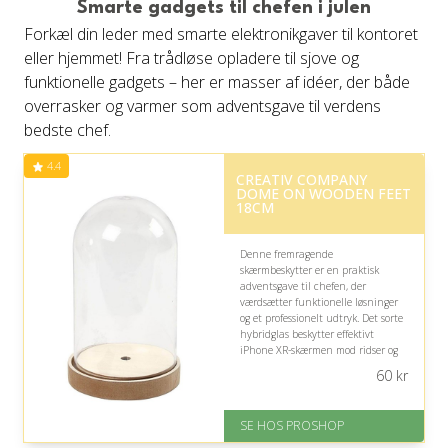
Smarte gadgets til chefen i julen
på 4.6 ud af 5
Forkæl din leder med smarte elektronikgaver til kontoret
eller hjemmet! Fra trådløse opladere til sjove og
funktionelle gadgets – her er masser af idéer, der både
overrasker og varmer som adventsgave til verdens
bedste chef.
4.4
CREATIV COMPANY
DOME ON WOODEN FEET
18CM
Denne fremragende
skærmbeskytter er en praktisk
adventsgave til chefen, der
værdsætter funktionelle løsninger
og et professionelt udtryk. Det sorte
hybridglas beskytter effektivt
iPhone XR-skærmen mod ridser og
stød, men bør vælges med sikkerhed
60
kr
for, at modtageren faktisk bruger
denne telefonmodel.
SE HOS PROSHOP
Fremragende Trustpilot rating
på 4.4 ud af 5