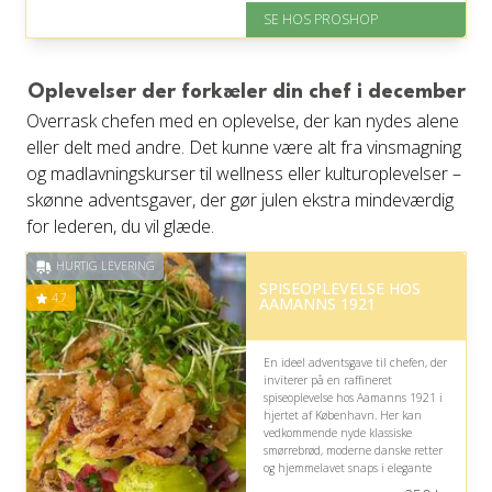
SE HOS PROSHOP
På lager
Levering: 2-12 hverdage
Fremragende Trustpilot rating
på 4.4 ud af 5
Oplevelser der forkæler din chef i december
Overrask chefen med en oplevelse, der kan nydes alene
eller delt med andre. Det kunne være alt fra vinsmagning
og madlavningskurser til wellness eller kulturoplevelser –
skønne adventsgaver, der gør julen ekstra mindeværdig
for lederen, du vil glæde.
HURTIG LEVERING
SPISEOPLEVELSE HOS
4.7
AAMANNS 1921
En ideel adventsgave til chefen, der
inviterer på en raffineret
spiseoplevelse hos Aamanns 1921 i
hjertet af København. Her kan
vedkommende nyde klassiske
smørrebrød, moderne danske retter
og hjemmelavet snaps i elegante
omgivelser – dog kræver oplevelsen