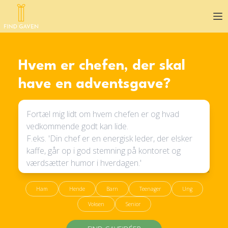
Op
Hvem er chefen, der skal
have en adventsgave?
Ham
Hende
Barn
Teenager
Ung
Voksen
Senior