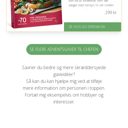
som social forkælelse, men bør
vælges med hensyn til, om chefen
sætter pris på uformel
299
kr
gourmetmad.
På lager
SE HOS GO DREAM DK
Levering: E-gavekort kan leveres
inden for 1 time
SE FLERE ADVENTSGAVER TIL CHEFEN
Savner du bedre og mere skræddersyede
gaveidéer?
Så kan du kan hjælpe mig ved at tilføje
mere information om personen i toppen.
Fortæl mig eksempelvis om hobbyer og
interesser.