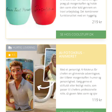
præg på morgenkaffen og holde
den varm eller kold gennem en
travl arbejdsdag. Det kombinerer
funktionalitet med en hyggelig,
personlig detalje.
219
kr
På lager
Levering: Standard leveringstid
SE HOS COOLSTUFF.DK
er 1-3 hverdage.
Fremragende Trustpilot rating
på 4.5 ud af 5
HURTIG LEVERING
AI-FOTOKRUS -
4.5
ANIMERET
Med et personligt AI-fotokrus får
chefen en glimrende adventsgave,
der tilfører morgenkaffen humor og
personlighed. Vælg gerne et
stilfuldt eller festligt motiv, som
passer til chefens professionelle
rolle, så gaven føles varm og sjov
uden at blive for privat eller
119
kr
uformel.
På lager