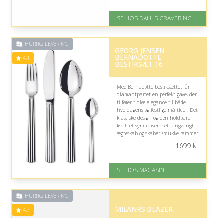
På lager
Levering: 2-3 dage
SE HOS DAHLS GRAVERING
Gratis fragt
Fremragende Trustpilot rating
på 4.8 ud af 5
HURTIG LEVERING
GEORG JENSEN
BERNADOTTE
4.1
BESTIKSÆT 16
Med Bernadotte-bestiksættet får
diamantparret en perfekt gave, der
tilfører tidløs elegance til både
hverdagens og festlige måltider. Det
klassiske design og den holdbare
kvalitet symboliserer et langvarigt
ægteskab og skaber smukke rammer
om mange kommende stunder
1699
kr
sammen.
På lager
SE HOS MAGASIN
Levering: 1-3 dage
God Trustpilot rating på 4.1 ud
af 5
HURTIG LEVERING
MILANRS BLAZER
4.7