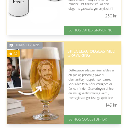
minder. Det tidløse stål og den
elegante gaveæske gør smykket til
et varigt minde om kærlighed og
250
kr
troskab.
På lager
SE HOS DAHLS GRAVERING
Levering: 2-3 dage
Fremragende Trustpilot rating
på 4.8 ud af 5
HURTIG LEVERING
SPIEGELAU ØLGLAS MED
4.5
GRAVERING
Dette graverede premium ølglas er
en god og personlig gave til
diamantbrylluppet, hvor parret
kan skåle for 60 års kærlighed og
fælles minder. Graveringen tilfører
en særlig følelsesmæssig værdi,
mens glasset gør festlige øjeblikke
endnu mere mindeværdige.
149
kr
På lager
Levering: Standard leveringstid
SE HOS COOLSTUFF.DK
er 1-3 hverdage.
Fremragende Trustpilot rating