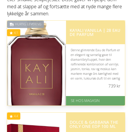
med at slappe af og fortsætte med at nyde mange flere
lykkelige år sammen.
HURTIG LEVERING
KAYALI VANILLA | 28 EAU
4.1
DE PARFUM
Denne glimrende Eau de Parfum er
en elegant og sanselig gave til
diamantbrylluppet, hvor den
raffinerede kombination af vanilje,
jasmin, tonka, rav og moskus kan
markere mange års kærlighed med
en varm, luksuriøs duft til en særlig
anledning.
739
kr
På lager
Levering: 1-3 dage
SE HOS MAGASIN
God Trustpilot rating på 4.1 ud
af 5
4.4
DOLCE & GABBANA THE
ONLY ONE EDP 100 ML