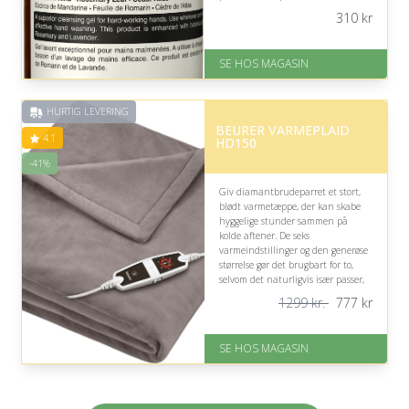
særlig mærkedag og kan glæde
310
kr
parret sammen.
På lager
SE HOS MAGASIN
Levering: 1-3 dage
God Trustpilot rating på 4.1 ud
af 5
HURTIG LEVERING
BEURER VARMEPLAID
4.1
HD150
-41%
Giv diamantbrudeparret et stort,
blødt varmetæppe, der kan skabe
hyggelige stunder sammen på
kolde aftener. De seks
varmeindstillinger og den generøse
størrelse gør det brugbart for to,
selvom det naturligvis især passer,
hvis de nyder afslapning i
1299 kr.
777
kr
hjemmet.
På lager
SE HOS MAGASIN
Levering: 1-3 dage
God Trustpilot rating på 4.1 ud
af 5
Nedsat: 41% (Normalpris: 1299