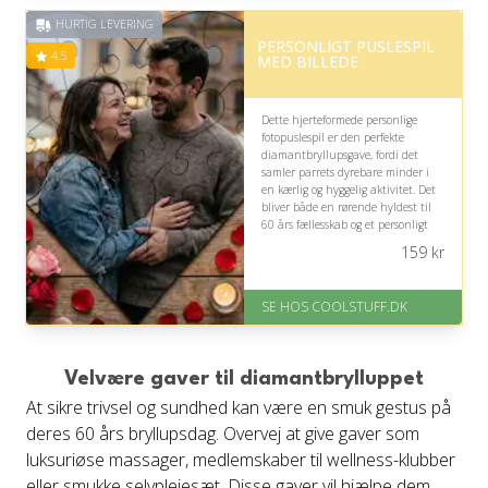
på 4.5 ud af 5
HURTIG LEVERING
PERSONLIGT PUSLESPIL
4.5
MED BILLEDE
Dette hjerteformede personlige
fotopuslespil er den perfekte
diamantbryllupsgave, fordi det
samler parrets dyrebare minder i
en kærlig og hyggelig aktivitet. Det
bliver både en rørende hyldest til
60 års fællesskab og et personligt
minde, der kan nydes sammen med
159
kr
familien.
På lager
SE HOS COOLSTUFF.DK
Levering: Standard leveringstid
er 1-3 hverdage.
Fremragende Trustpilot rating
på 4.5 ud af 5
Velvære gaver til diamantbrylluppet
At sikre trivsel og sundhed kan være en smuk gestus på
deres 60 års bryllupsdag. Overvej at give gaver som
luksuriøse massager, medlemskaber til wellness-klubber
eller smukke selvplejesæt. Disse gaver vil hjælpe dem