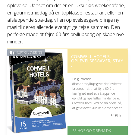
oplevelse. Uanset om det er en luksuriøs weekendferie,
en gourmetmiddag på en topklasse restaurant eller en
afslappende spa-dag, vil en oplevelsesgave bringe ny
magi til deres allerede eventyrlige rejse sammen. Den
perfekte måde at fejre 60 års bryllupsdag og skabe nye
minder.
HURTIG LEVERING
COMWELL HOTELS,
OPLEVELSESGAVER, STAY
,
En glimrende
diamantbryllupsgave, der inviterer
brudeparret til at fejre 60 års
kærlighed med et afslappende
ophold og nye fælles minder på et
Comwell-hotel. Vær opmærksom på,
at gavekortet kun kan anvendes én
gang pr. ophold og ikke gælder spa-
999
kr
behandlinger.
På lager
SE HOS GO DREAM DK
Levering: E-gavekort kan leveres