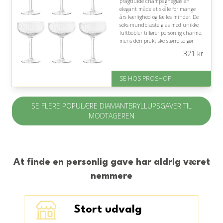
pragtfulde champagneglas en
elegant måde at skåle for mange
års kærlighed og fælles minder. De
seks mundblæste glas med unikke
luftbobler tilfører personlig charme,
mens den praktiske størrelse gør
dem velegnede til festlige
321
kr
mousserende drikke.
Fremragende Trustpilot rating
SE HOS PROSHOP
på 4.4 ud af 5
SE FLERE POPULÆRE DIAMANTBRYLLUPSGAVER TIL
MODTAGEREN
At finde en personlig gave har aldrig været
nemmere
Stort udvalg