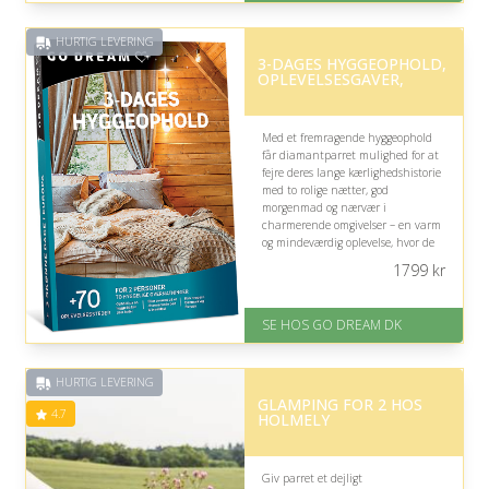
inden for 1 time
HURTIG LEVERING
3-DAGES HYGGEOPHOLD,
OPLEVELSESGAVER,
Med et fremragende hyggeophold
får diamantparret mulighed for at
fejre deres lange kærlighedshistorie
med to rolige nætter, god
morgenmad og nærvær i
charmerende omgivelser – en varm
og mindeværdig oplevelse, hvor de
kan nyde hinandens selskab og
1799
kr
skabe nye minder sammen.
På lager
SE HOS GO DREAM DK
Levering: E-gavekort kan leveres
inden for 1 time
HURTIG LEVERING
GLAMPING FOR 2 HOS
4.7
HOLMELY
Giv parret et dejligt