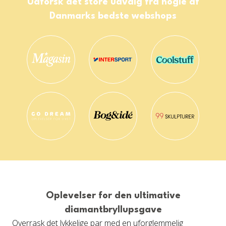
Udforsk det store udvalg fra nogle af
Danmarks bedste webshops
Oplevelser for den ultimative
diamantbryllupsgave
Overrask det lykkelige par med en uforglemmelig