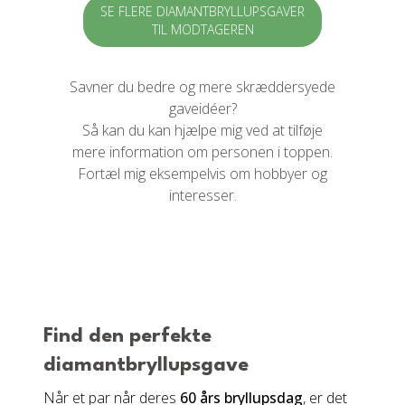
kr.)
SE FLERE DIAMANTBRYLLUPSGAVER
TIL MODTAGEREN
Savner du bedre og mere skræddersyede
gaveidéer?
Så kan du kan hjælpe mig ved at tilføje
mere information om personen i toppen.
Fortæl mig eksempelvis om hobbyer og
interesser.
Find den perfekte
diamantbryllupsgave
Når et par når deres
60 års bryllupsdag
, er det