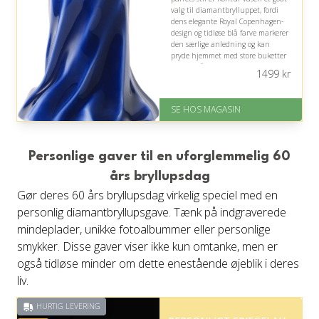
valg til diamantbrylluppet, fordi
dens elegante Royal Copenhagen-
design og tidløse blå farve markerer
den særlige anledning og kan
pryde hjemmet med store buketter
i mange år.
1499
kr
På lager
Levering: 1-3 dage
SE HOS MAGASIN
God Trustpilot rating på 4.1 ud
af 5
Personlige gaver til en uforglemmelig 60
års bryllupsdag
Gør deres 60 års bryllupsdag virkelig speciel med en
personlig diamantbryllupsgave. Tænk på indgraverede
mindeplader, unikke fotoalbummer eller personlige
smykker. Disse gaver viser ikke kun omtanke, men er
også tidløse minder om dette enestående øjeblik i deres
liv.
HURTIG LEVERING