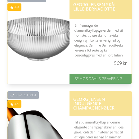
GEORG JENSEN SKÅL
4.8
LILLE BERNADOTTE
En fremragende
diamantbryllupsgave, der med sit
ikoniske, tidløse skandinaviske
design symboliserer varighed og
elegance. Den lille Bernadotte-skål
leveres i flot æske og kan
personliggøres med en kort hilsen
under bunden, hvilket gør den
569
kr
særlig til parrets mangeårige
kærlighed.
SE HOS DAHLS GRAVERING
På lager
Levering: 2-3 dage
Gratis fragt
GRATIS FRAGT
Fremragende Trustpilot rating
GEORG JENSEN
på 4.8 ud af 5
INDULGENCE
4.5
CHAMPAGNEKØLER
Til et diamantbryllup er denne
elegante champagnekøler en ideel
gave, fordi den inviterer parret til
at fejre deres mange år sammen