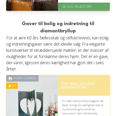
Levering: 1-2 dages levering.
SE HOS TRUESTORY
Eller lav digitalt gavekort med det
samme
Fremragende Trustpilot rating
på 4.7 ud af 5
Gaver til bolig og indretning til
diamantbryllup
For at ære 60 års fællesskab og stilfuld levevis, kan bolig-
og indretningsgaver være det ideelle valg. Fra elegante
kunstværker til skræddersyede møbler, er der masser af
muligheder for at forskønne deres hjem. Det er en gave,
der varer, ligesom deres kærlighed har gjort det i seks
årtier.
HURTIG LEVERING
THE WALL OF LOVE
4.6
KØNSNEUTRAL
En ideel diamantbryllupsgave, der
fejrer mange års kærlighed med et
humoristisk og kunstnerisk
monument. Den håndlavede