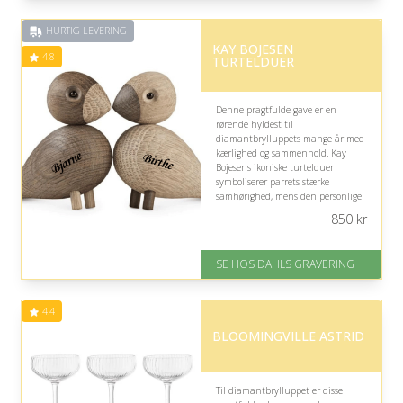
HURTIG LEVERING
KAY BOJESEN
4.8
TURTELDUER
Denne pragtfulde gave er en
rørende hyldest til
diamantbrylluppets mange år med
kærlighed og sammenhold. Kay
Bojesens ikoniske turtelduer
symboliserer parrets stærke
samhørighed, mens den personlige
gravering med navne og
850
kr
bryllupsdato gør dem til et varigt
minde.
SE HOS DAHLS GRAVERING
På lager
Levering: 2-3 dage
Gratis fragt
4.4
Fremragende Trustpilot rating
på 4.8 ud af 5
BLOOMINGVILLE ASTRID
Til diamantbrylluppet er disse