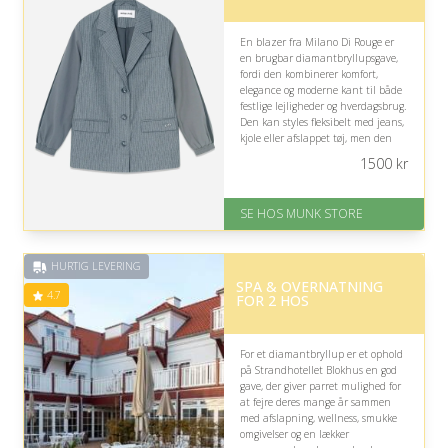
En blazer fra Milano Di Rouge er
en brugbar diamantbryllupsgave,
fordi den kombinerer komfort,
elegance og moderne kant til både
festlige lejligheder og hverdagsbrug.
Den kan styles fleksibelt med jeans,
kjole eller afslappet tøj, men den
personlige stil og pasform bør
1500
kr
overvejes.
På lager
SE HOS MUNK STORE
Levering: 1-2 dages levering
Fremragende Trustpilot rating
på 4.7 ud af 5
HURTIG LEVERING
SPA & OVERNATNING
4.7
FOR 2 HOS
For et diamantbryllup er et ophold
på Strandhotellet Blokhus en god
gave, der giver parret mulighed for
at fejre deres mange år sammen
med afslapning, wellness, smukke
omgivelser og en lækker