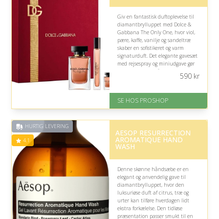
Giv en fantastisk duftoplevelse til
diamantbrylluppet med Dolce &
Gabbana The Only One, hvor viol,
pære, kaffe, vanilje og sandeltræ
skaber en sofistikeret og varm
signaturduft. Det elegante gavesæt
med rejsespray og miniudgave gør
den velegnet til både hverdage og
590
kr
særlige fejringer.
På lager
SE HOS PROSHOP
Levering: 2-12 hverdage
Fremragende Trustpilot rating
på 4.4 ud af 5
HURTIG LEVERING
AESOP RESURRECTION
AROMATIQUE HAND
4.1
WASH
Denne skønne håndsæbe er en
elegant og anvendelig gave til
diamantbrylluppet, hvor den
luksuriøse duft af citrus, træ og
urter kan tilføre hverdagen lidt
ekstra forkælelse. Den tidløse
præsentation passer smukt til en