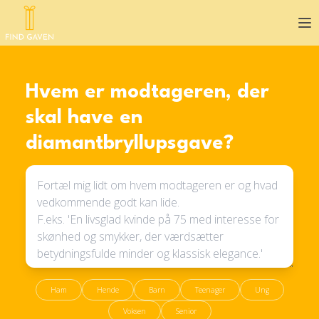
Op
Hvem er modtageren, der
skal have en
diamantbryllupsgave?
Ham
Hende
Barn
Teenager
Ung
Voksen
Senior