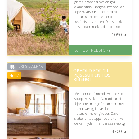
glampingophold som en god
diamantbryllupsgave, hvor de kan
fejre 60 års kærlighed med ro,
naturskønne omgivelser og
kvalitetstid sammen. Den smukke
udsigt over marker, dale og skov
skaber en mindeværdig ramme om
1090
kr
jubilæet, selvom udendørsliv ikke
passer alle.
SE HOS TRUESTORY
På lager
Levering: 1-2 dages levering.
Eller lav digitalt gavekort med det
HURTIG LEVERING
samme
OPHOLD FOR 2 I
Fremragende Trustpilot rating
PEJSESUITEN HOS
4.7
på 4.7 ud af 5
RIBEHØJ
Med denne glimrende wellness- og
spaoplevelse kan diamantparret
fejre deres mange år sammen med
ro, nærvær og forkælelse i
naturskønne omgivelser. Gaven
skaber en afslappende stund, hvor
de kan nyde hinandens selskab og
markere den særlige bryllupsdag.
4700
kr
På lager