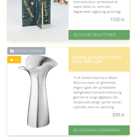
bronzeskulptur symboliserer et
stærkt fælles liv, mens den
begrænsede udgave og personlige
patina gør hyldesten særlig ved
1500
kr
denne betydningsfulde mærkedag.
På lager
SE HOS 99 SKULPTURER
Levering: 1-2 dage
Gratis fragt
Fremragende Trustpilot rating
HURTIG LEVERING
på 4.6 ud af 5
GEORG JENSEN BLOOM
4.8
VASE MELLEM
Til et diamantbryllup er Bloom
Botanica-vasen en glimrende,
elegant gave, der symboliserer
kærlighedens fortsatte blomstring
gennem et langt ægteskab. Det
skulpturelle design pynter smukt i
hjemmet, mens en personlig
gravering kan forevige parrets
899
kr
mange år sammen.
På lager
SE HOS DAHLS GRAVERING
Levering: 2-3 dage