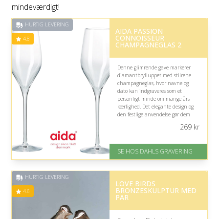
mindeværdigt!
HURTIG LEVERING
AIDA PASSION
CONNOISSEUR
4.8
CHAMPAGNEGLAS 2
Denne glimrende gave markerer
diamantbrylluppet med stilrene
champagneglas, hvor navne og
dato kan indgraveres som et
personligt minde om mange års
kærlighed. Det elegante design og
den festlige anvendelse gør dem
velegnede til at skåle for parrets
269
kr
særlige dag.
På lager
SE HOS DAHLS GRAVERING
Levering: 2-3 dage
Fremragende Trustpilot rating
på 4.8 ud af 5
HURTIG LEVERING
LOVE BIRDS
BRONZESKULPTUR MED
4.6
PAR