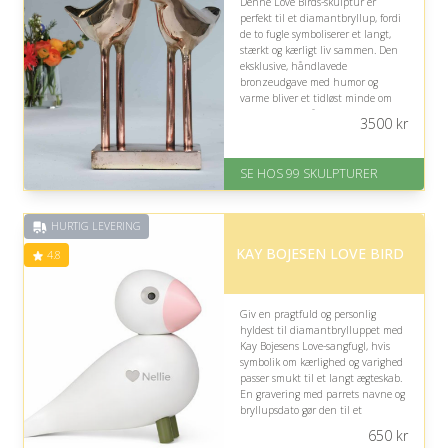
Denne Love Birds-skulptur er
perfekt til et diamantbryllup, fordi
de to fugle symboliserer et langt,
stærkt og kærligt liv sammen. Den
eksklusive, håndlavede
bronzeudgave med humor og
varme bliver et tidløst minde om
parrets mange år og fortsatte
3500
kr
kærlighed.
På lager
SE HOS 99 SKULPTURER
Levering: 1-2 dage
Gratis fragt
Fremragende Trustpilot rating
HURTIG LEVERING
på 4.6 ud af 5
KAY BOJESEN LOVE BIRD
4.8
Giv en pragtfuld og personlig
hyldest til diamantbrylluppet med
Kay Bojesens Love-sangfugl, hvis
symbolik om kærlighed og varighed
passer smukt til et langt ægteskab.
En gravering med parrets navne og
bryllupsdato gør den til et
mindeværdigt evighedsminde.
650
kr