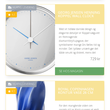
Gratis fragt
Fremragende Trustpilot rating
HURTIG LEVERING
på 4.8 ud af 5
GEORG JENSEN HENNING
4.1
KOPPEL WALL CLOCK
Med sit tidløse danske design og
elegante detaljer er Koppel-væguret
en fremragende
diamantbryllupsgave, der
symboliserer mange års fælles tid og
minder. Det lydløse urværk gør det
både smukt og diskret, mens det
klassiske udtryk passer ind i ethvert
729
kr
hjem.
På lager
SE HOS MAGASIN
Levering: 1-3 dage
God Trustpilot rating på 4.1 ud
af 5
HURTIG LEVERING
ROYAL COPENHAGEN
4.1
KONTUR VASE 26 CM
For den manglende viden om
parrets stil er Kontur-vasen et godt