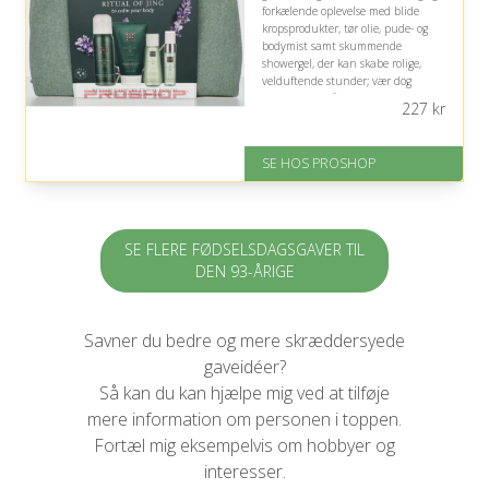
forkælende oplevelse med blide
kropsprodukter, tør olie, pude- og
bodymist samt skummende
showergel, der kan skabe rolige,
velduftende stunder; vær dog
opmærksom på, om modtageren
227
kr
foretrækker diskrete dufte.
Fremragende Trustpilot rating
SE HOS PROSHOP
på 4.4 ud af 5
SE FLERE FØDSELSDAGSGAVER TIL
DEN 93-ÅRIGE
Savner du bedre og mere skræddersyede
gaveidéer?
Så kan du kan hjælpe mig ved at tilføje
mere information om personen i toppen.
Fortæl mig eksempelvis om hobbyer og
interesser.