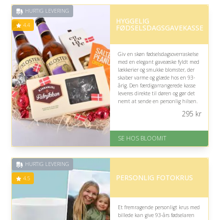
HURTIG LEVERING
HYGGELIG
4.4
FØDSELSDAGSGAVEKASSE
Giv en skøn fødselsdagsoverraskelse
med en elegant gaveæske fyldt med
lækkerier og smukke blomster, der
skaber varme og glæde hos en 93-
årig. Den færdigarrangerede kasse
leveres direkte til døren og gør det
nemt at sende en personlig hilsen.
295
kr
På lager
Levering: samme dag eller efter
aftale
SE HOS BLOOMIT
Fremragende Trustpilot rating
på 4.4 ud af 5
HURTIG LEVERING
PERSONLIG FOTOKRUS
4.5
Et fremragende personligt krus med
billede kan give 93-års fødselaren