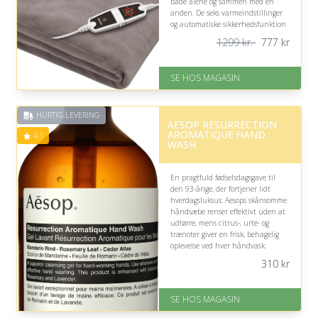
både alene og sammen med en
anden. De seks varmeindstillinger
og automatiske sikkerhedsfunktion
gør det nemt og trygt at bruge.
1299 kr.
777
kr
På lager
Levering: 1-3 dage
SE HOS MAGASIN
God Trustpilot rating på 4.1 ud
af 5
Nedsat: 41% (Normalpris: 1299
HURTIG LEVERING
kr.)
AESOP RESURRECTION
AROMATIQUE HAND
4.1
WASH
En pragtfuld fødselsdagsgave til
den 93-årige, der fortjener lidt
hverdagsluksus: Aesops skånsomme
håndsæbe renser effektivt uden at
udtørre, mens citrus-, urte- og
trænoter giver en frisk, behagelig
oplevelse ved hver håndvask.
Duftens styrke bør dog passe til
310
kr
modtagerens præferencer.
På lager
SE HOS MAGASIN
Levering: 1-3 dage
God Trustpilot rating på 4.1 ud