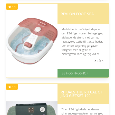
af 5
4.4
REVLON FOOT SPA
Med dette fortræffelige fodspa kan
den 93-årige nyde en behagelig og
afslappende stund med varme,
massage og støtte til trætte fødder.
Den enkle betjening gør gaven
velegnet, men sørg for, at
modtageren føler sig tryg ved at
bruge den.
326
kr
På lager
Levering: 2-12 hverdage
SE HOS PROSHOP
Fremragende Trustpilot rating
på 4.4 ud af 5
4.4
RITUALS THE RITUAL OF
JING GIFTSET 190
Til en 93-årig fødselar er denne
glimrende gaveæske en sanselig og