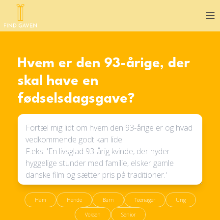
Op
Hvem er den 93-årige, der
skal have en
fødselsdagsgave?
Ham
Hende
Barn
Teenager
Ung
Voksen
Senior