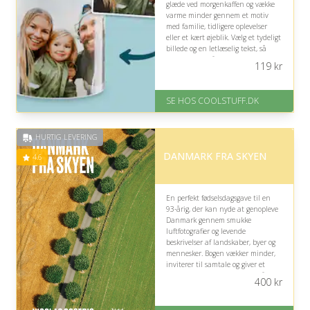
glæde ved morgenkaffen og vække
varme minder gennem et motiv
med familie, tidligere oplevelser
eller et kært øjeblik. Vælg et tydeligt
billede og en letlæselig tekst, så
gaven bliver både hyggelig og
119
kr
anvendelig.
På lager
SE HOS COOLSTUFF.DK
Levering: Standard leveringstid
er 1-3 hverdage.
Fremragende Trustpilot rating
HURTIG LEVERING
på 4.5 ud af 5
DANMARK FRA SKYEN
4.6
En perfekt fødselsdagsgave til en
93-årig, der kan nyde at genopleve
Danmark gennem smukke
luftfotografier og levende
beskrivelser af landskaber, byer og
mennesker. Bogen vækker minder,
inviterer til samtale og giver et
fascinerende nyt perspektiv på det
400
kr
velkendte danske land.
På lager