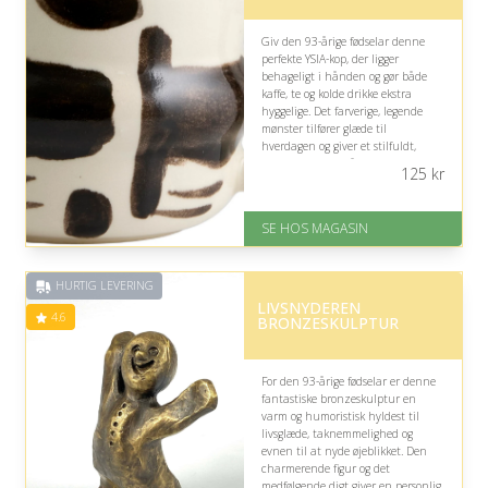
Giv den 93-årige fødselar denne
perfekte YSIA-kop, der ligger
behageligt i hånden og gør både
kaffe, te og kolde drikke ekstra
hyggelige. Det farverige, legende
mønster tilfører glæde til
hverdagen og giver et stilfuldt,
personligt præg på kaffestunden.
125
kr
På lager
Levering: 1-3 dage
SE HOS MAGASIN
God Trustpilot rating på 4.1 ud
af 5
HURTIG LEVERING
LIVSNYDEREN
4.6
BRONZESKULPTUR
For den 93-årige fødselar er denne
fantastiske bronzeskulptur en
varm og humoristisk hyldest til
livsglæde, taknemmelighed og
evnen til at nyde øjeblikket. Den
charmerende figur og det
medfølgende digt giver en personlig