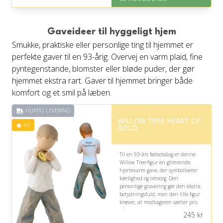
Levering: 1-3 hverdage -
forventet leveringstid
Gratis fragt
Fremragende Trustpilot rating
Gaveideer til hyggeligt hjem
på 4.6 ud af 5
Smukke, praktiske eller personlige ting til hjemmet er
perfekte gaver til en 93-årig. Overvej en varm plaid, fine
pyntegenstande, blomster eller bløde puder, der gør
hjemmet ekstra rart. Gaver til hjemmet bringer både
komfort og et smil på læben.
HURTIG LEVERING
WILLOW TREE HEART OF
4.8
GOLD
Til en 93-års fødselsdag er denne
Willow Tree-figur en glimrende,
hjertevarm gave, der symboliserer
kærlighed og omsorg. Den
personlige gravering gør den ekstra
betydningsfuld, men den lille figur
kræver, at modtageren sætter pris
på dekorative minder frem for
245
kr
praktiske gaver.