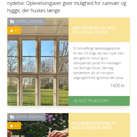
nydelse. Oplevelsesgaver giver mulighed for samvær og
hygge, der huskes længe.
HURTIG LEVERING
NATUROPHOLD HOS
4.7
BELLINGE HOUSE
Et fortræffeligt fødselsdagsophold
for den 93-årige, der kan nyde roen,
den grønne natur og en
afslappende pause fra hverdagen
hos Bellinge House. Vær dog
opmærksom på, at transport,
adgangsforhold og tempo bør passe
til modtagerens kræfter.
1400
kr
På lager
Levering: 1-2 dages levering.
SE HOS TRUESTORY
Eller lav digitalt gavekort med det
samme
Fremragende Trustpilot rating
HURTIG LEVERING
på 4.7 ud af 5
VILDMARKSBRUNCH I
4.7
MOLS BJERGE MED