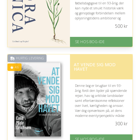
fødselsdagsgave til en 93-årig, der
kan nyde et smukt historisk værk
og genopdage forbindelsen mellem
oplysningstidens ambitioner og
vores fælles danske kulturarv.
500
kr
På lager
Levering: 1-3 hverdage -
SE HOS BOG-IDE
forventet leveringstid
Gratis fragt
Fremragende Trustpilot rating
HURTIG LEVERING
på 4.6 ud af 5
AT VENDE SIG MOD
4.6
HAVET
Denne bog er brugbar til en 93-
årig, fordi den byder på spændende
rejser, hav og arktiske landskaber
samt eftertænksomme refleksioner
over livet, kærligheden og ansvar.
Vær dog opmærksom på, at dens
moderne eventyrperspektiv måske
ikke matcher modtagerens egne
300
kr
litterære interesser.
På lager
SE HOS BOG-IDE