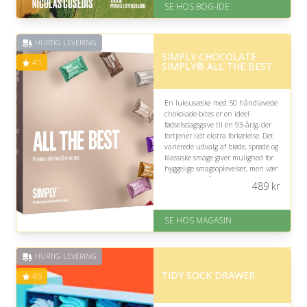
SE HOS BOG-IDE
Levering: 1-3 hverdage -
forventet leveringstid
Gratis fragt
HURTIG LEVERING
Fremragende Trustpilot rating
SIMPLY CHOCOLATE
på 4.6 ud af 5
4.1
SIMPLY® ALL THE BEST
En luksusæske med 50 håndlavede
chokolade-bites er en ideel
fødselsdagsgave til en 93-årig, der
fortjener lidt ekstra forkælelse. Det
varierede udvalg af bløde, sprøde og
klassiske smage giver mulighed for
hyggelige smagsoplevelser, men vær
opmærksom på eventuelle
489
kr
kosthensyn eller præferencer.
På lager
SE HOS MAGASIN
Levering: 1-3 dage
God Trustpilot rating på 4.1 ud
af 5
HURTIG LEVERING
TIDY SOCK DRAWER
4.5