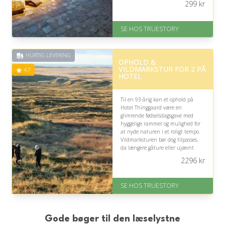
299
kr
ledsagelse bør overvejes.
På lager
SE HOS TRUESTORY
Levering: 1-2 dages levering.
Eller lav digitalt gavekort med det
samme
HURTIG LEVERING
Fremragende Trustpilot rating
OPHOLD &
på 4.7 ud af 5
VILDMARKSTUR FOR 2 PÅ
4.7
HOTEL
Til en 93-årig kan et ophold på
Hotel Thinggaard være en
glimrende fødselsdagsgave med
hyggelige rammer og mulighed for
at nyde naturen i et roligt tempo.
Vildmarksturen bør dog tilpasses,
da længere gåture eller ujævnt
terræn kan være fysisk krævende.
2296
kr
På lager
Levering: 1-2 dages levering.
SE HOS TRUESTORY
Eller lav digitalt gavekort med det
samme
Fremragende Trustpilot rating
på 4.7 ud af 5
Gode bøger til den læselystne