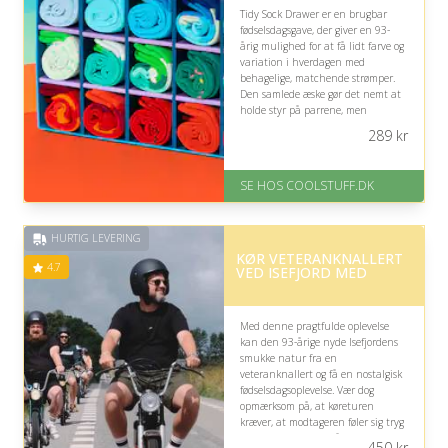
Tidy Sock Drawer er en brugbar
fødselsdagsgave, der giver en 93-
årig mulighed for at få lidt farve og
variation i hverdagen med
behagelige, matchende strømper.
Den samlede æske gør det nemt at
holde styr på parrene, men
farverne bør passe til modtagerens
289
kr
stil.
På lager
SE HOS COOLSTUFF.DK
Levering: Standard leveringstid
er 1-3 hverdage.
Fremragende Trustpilot rating
HURTIG LEVERING
på 4.5 ud af 5
KØR VETERANKNALLERT
4.7
VED ISEFJORD MED
Med denne pragtfulde oplevelse
kan den 93-årige nyde Isefjordens
smukke natur fra en
veteranknallert og få en nostalgisk
fødselsdagsoplevelse. Vær dog
opmærksom på, at køreturen
kræver, at modtageren føler sig tryg
ved at køre og kan håndtere
450
kr