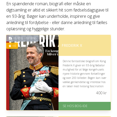
En spændende roman, biografi eller måske en
digtsamling er altid et sikkert hit som fødselsdagsgave til
en 93-årig. Bøger kan underholde, inspirere og give
anledning til fordybelse - eller danne anledning til fælles
oplæsning og hyggelige stunder.
HURTIG LEVERING
FREDERIK X
4.6
Denne fantastiske biografi om Kong
Frederik X giver en 93-årig fødselar
mulighed for at følge kongehusets
nyere historie gennem fortællinger
og over 200 billeder. Bogen kan især
vække genkendelse og interesse hos
en læser med livslang fascination
af Danmark og monarkiet.
400
kr
På lager
Levering: 1-3 hverdage -
SE HOS BOG-IDE
forventet leveringstid
Gratis fragt
Fremragende Trustpilot rating