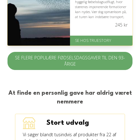
hyggelig fødselsdagsudflugt, hvor
stærenes imponerende formationer
kan nydes. Vær dog opmærksom på,
at turen kan indebære transport,
ventetid og udendørs ophold, som
245
kr
bør passe til energiniveauet.
På lager
SE HOS TRUESTORY
Levering: 1-2 dages levering.
Eller lav digitalt gavekort med det
samme
SE FLERE POPULÆRE FØDSELSDAGSGAVER TIL DEN 93-
Fremragende Trustpilot rating
på 4.7 ud af 5
ÅRIGE
At finde en personlig gave har aldrig været
nemmere
Stort udvalg
Vi søger blandt tusindvis af produkter fra 22 af