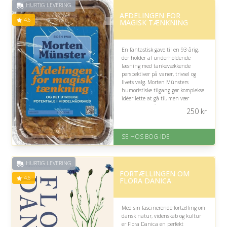
HURTIG LEVERING
på 4.6 ud af 5
AFDELINGEN FOR
4.6
MAGISK TÆNKNING
En fantastisk gave til en 93-årig,
der holder af underholdende
læsning med tankevækkende
perspektiver på vaner, trivsel og
livets valg. Morten Münsters
humoristiske tilgang gør komplekse
idéer lette at gå til, men vær
opmærksom på bogens moderne
250
kr
arbejdslivsvinkel.
På lager
SE HOS BOG-IDE
Levering: 1-3 hverdage -
forventet leveringstid
Gratis fragt
HURTIG LEVERING
Fremragende Trustpilot rating
FORTÆLLINGEN OM
på 4.6 ud af 5
4.6
FLORA DANICA
Med sin fascinerende fortælling om
dansk natur, videnskab og kultur
er Flora Danica en perfekt