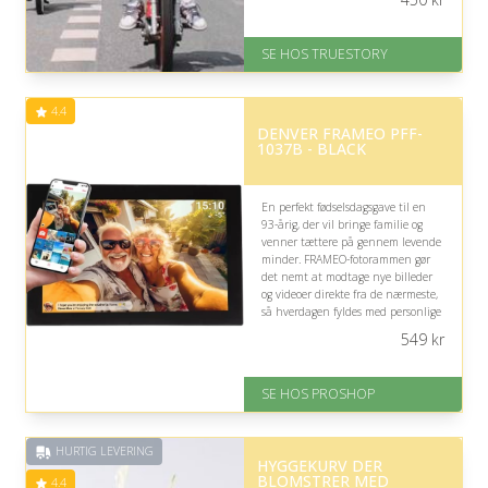
knallertens fysiske udfordringer.
På lager
SE HOS TRUESTORY
Levering: 1-2 dages levering.
Eller lav digitalt gavekort med det
samme
4.4
Fremragende Trustpilot rating
DENVER FRAMEO PFF-
på 4.7 ud af 5
1037B - BLACK
En perfekt fødselsdagsgave til en
93-årig, der vil bringe familie og
venner tættere på gennem levende
minder. FRAMEO-fotorammen gør
det nemt at modtage nye billeder
og videoer direkte fra de nærmeste,
så hverdagen fyldes med personlige
øjeblikke og glæde.
549
kr
På lager
Levering: 2-12 hverdage
SE HOS PROSHOP
Fremragende Trustpilot rating
på 4.4 ud af 5
HURTIG LEVERING
HYGGEKURV DER
BLOMSTRER MED
4.4