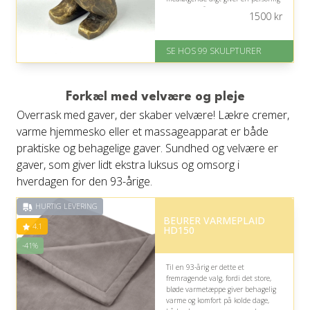
gave med både kunstnerisk værdi
1500
kr
og følelsesmæssig betydning.
På lager
SE HOS 99 SKULPTURER
Levering: 1-2 dage
Gratis fragt
Fremragende Trustpilot rating
på 4.6 ud af 5
Forkæl med velvære og pleje
Overrask med gaver, der skaber velvære! Lækre cremer,
varme hjemmesko eller et massageapparat er både
praktiske og behagelige gaver. Sundhed og velvære er
gaver, som giver lidt ekstra luksus og omsorg i
hverdagen for den 93-årige.
HURTIG LEVERING
BEURER VARMEPLAID
4.1
HD150
-41%
Til en 93-årig er dette et
fremragende valg, fordi det store,
bløde varmetæppe giver behagelig
varme og komfort på kolde dage,