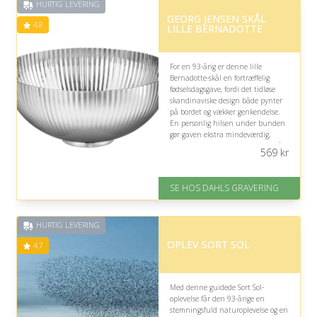
HURTIG LEVERING
på 4.6 ud af 5
GEORG JENSEN SKÅL
4.8
LILLE BERNADOTTE
For en 93-årig er denne lille
Bernadotte-skål en fortræffelig
fødselsdagsgave, fordi det tidløse
skandinaviske design både pynter
på bordet og vækker genkendelse.
En personlig hilsen under bunden
gør gaven ekstra mindeværdig,
mens størrelsen passer fint til små
569
kr
søde sager.
På lager
SE HOS DAHLS GRAVERING
Levering: 2-3 dage
Gratis fragt
Fremragende Trustpilot rating
HURTIG LEVERING
på 4.8 ud af 5
OPLEV SORT SOL
4.7
Med denne guidede Sort Sol-
oplevelse får den 93-årige en
stemningsfuld naturoplevelse og en