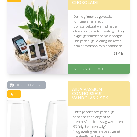
CHOKOLADE
Denne glimrende gaveæske
kombinerer en smuk
blomsterdekoration med lækre
chokolader, som kan skabe glæde og
hyggelige stunder på fødselsdagen.
Den personlige levering gør gaven
nem at modtage, men chokoladen
bør tilpasses, hvis modtageren har
318
kr
særlige kosthensyn eller nedsat
appetit.
SE HOS BLOOMIT
På lager
Levering: samme dag eller efter
aftale
HURTIG LEVERING
Fremragende Trustpilot rating
AIDA PASSION
på 4.4 ud af 5
CONNOISSEUR
4.8
VANDGLAS 2 STK
Dette perfekte sæt personlige
vandglas er en elegant og
meningsfuld fødselsdagsgave til en
93-årig, hvor den valgfri
indgravering kan skabe et varmt
minde eller en kærlig hilsen,