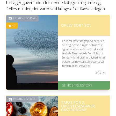
bidrager gaver inden for denne kategori til glæde og
fælles minder, der varer ved længe efter fødselsdagen.
HURTIG LEVERING
OPLEV SORT SOL
4.7
En ideel fødselsdagsoplevelse for en
69-årig, der kan nyde naturens ro
og imponerende synsindtryk i godt
selskab. Den guidede Sort Sol-tur i
Sønderjylland giver mulighed for at
opleve tusindvis af stære danse på
himlen, men kræver, at
modtageren trives med udendørs
245
kr
ophold og transport.
På lager
SE HOS TRUESTORY
Levering: 1-2 dages levering.
Eller lav digitalt gavekort med det
samme
HURTIG LEVERING
Fremragende Trustpilot rating
TAPAS FOR 2,
på 4.7 ud af 5
OPLEVELSESGAVER,
GASTRONOMY