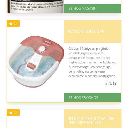
På lager
SE HOS MAGASIN
Levering: 1-3 dage
God Trustpilot rating på 4.1 ud
af 5
4.4
REVLON FOOT SPA
Giv den 69-årige en pragtfuld
fødselsdagsgave med dette
afslappende fodspa, der lindrer
trætte fødder med varme, bobler og
punktmassage. Den behagelige
behandling skaber velvære
derhjemme, mens det medfølgende
pedicuresæt gør det nemt at
326
kr
forkæle sig selv med ekstra omsorg.
På lager
SE HOS PROSHOP
Levering: 2-12 hverdage
Fremragende Trustpilot rating
på 4.4 ud af 5
4.4
RITUALS THE RITUAL OF
JING GIFTSET 190