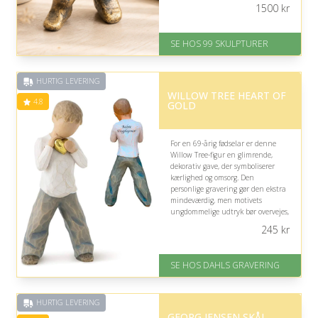
bedst, hvis modtageren holder af
1500
kr
finurlig boligpynt.
På lager
SE HOS 99 SKULPTURER
Levering: 1-2 dage
Gratis fragt
Fremragende Trustpilot rating
HURTIG LEVERING
på 4.6 ud af 5
WILLOW TREE HEART OF
4.8
GOLD
For en 69-årig fødselar er denne
Willow Tree-figur en glimrende,
dekorativ gave, der symboliserer
kærlighed og omsorg. Den
personlige gravering gør den ekstra
mindeværdig, men motivets
ungdommelige udtryk bør overvejes,
hvis modtageren foretrækker mere
245
kr
klassisk pynt.
På lager
SE HOS DAHLS GRAVERING
Levering: 2-3 dage
Fremragende Trustpilot rating
på 4.8 ud af 5
HURTIG LEVERING
GEORG JENSEN SKÅL