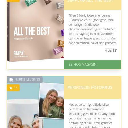
SIMPLY® ALL THE BEST
Til en 69-årig fødselar er denne
luksusæske en brugbar gave, fordi
de mange håndlavede
chokoladevarianter giver mulighed
for at smage sig frem til favoritter
og nyde en hyggelig, sød stund. Vær
dog opmærksom på, at den primært
passer til en chokoladeelsker.
489
kr
På lager
Levering: 1-3 dage
SE HOS MAGASIN
God Trustpilot rating på 4.1 ud
af 5
HURTIG LEVERING
PERSONLIG FOTOKRUS
4.5
Med et personligt billede bliver
dette krus en fremragende
fødselsdagsgave til en 69-årig, fordi
det tilfører morgenkaffen varme,
nostalgi og et smil. Vælg gerne et
motiv med særlig betydning, så