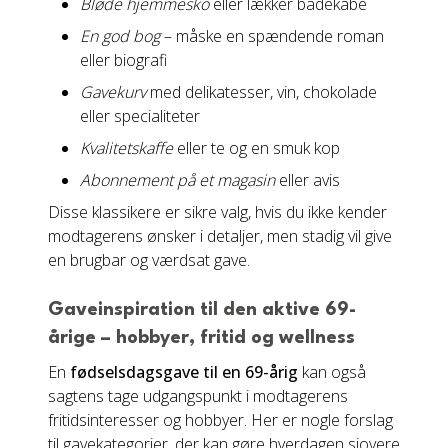
Bløde hjemmesko
eller lækker badekåbe
En god bog
– måske en spændende roman
eller biografi
Gavekurv
med delikatesser, vin, chokolade
eller specialiteter
Kvalitetskaffe
eller te og en smuk kop
Abonnement på et magasin
eller avis
Disse klassikere er sikre valg, hvis du ikke kender
modtagerens ønsker i detaljer, men stadig vil give
en brugbar og værdsat gave.
Gaveinspiration til den aktive 69-
årige – hobbyer, fritid og wellness
En
fødselsdagsgave til en 69-årig
kan også
sagtens tage udgangspunkt i modtagerens
fritidsinteresser og hobbyer. Her er nogle forslag
til gavekategorier, der kan gøre hverdagen sjovere