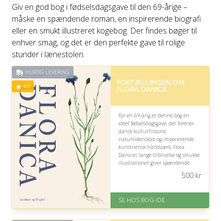
Giv en god bog i fødselsdagsgave til den 69-årige –
måske en spændende roman, en inspirerende biografi
eller en smukt illustreret kogebog. Der findes bøger til
enhver smag, og det er den perfekte gave til rolige
stunder i lænestolen.
HURTIG LEVERING
FORTÆLLINGEN OM
4.6
FLORA DANICA
For en 69-årig er denne bog en
ideel fødselsdagsgave, der forener
dansk kulturhistorie,
naturvidenskab og imponerende
kunstnerisk håndværk. Flora
Danicas lange tilblivelse og smukke
illustrationer giver spændende
læsning, især hvis modtageren
500
kr
interesserer sig for historie, natur
eller klassiske værker.
SE HOS BOG-IDE
På lager
Levering: 1-3 hverdage -
forventet leveringstid