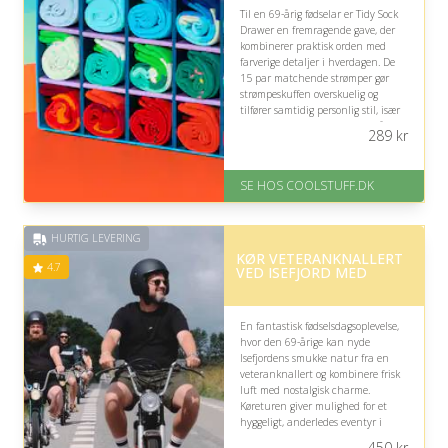
Til en 69-årig fødselar er Tidy Sock
Drawer en fremragende gave, der
kombinerer praktisk orden med
farverige detaljer i hverdagen. De
15 par matchende strømper gør
strømpeskuffen overskuelig og
tilfører samtidig personlig stil, især
hvis modtageren sætter pris på
289
kr
funktionelle accessories.
På lager
SE HOS COOLSTUFF.DK
Levering: Standard leveringstid
er 1-3 hverdage.
Fremragende Trustpilot rating
HURTIG LEVERING
på 4.5 ud af 5
KØR VETERANKNALLERT
4.7
VED ISEFJORD MED
En fantastisk fødselsdagsoplevelse,
hvor den 69-årige kan nyde
Isefjordens smukke natur fra en
veteranknallert og kombinere frisk
luft med nostalgisk charme.
Køreturen giver mulighed for et
hyggeligt, anderledes eventyr i
roligt tempo, men kræver, at
450
kr