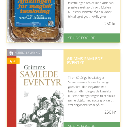
forestillingen om, at man altid skal
præstere ekstraordinært. Morten
Münsters konkrete råd om vaner,
trivsel og et godt nok-liv giver
inspirerende stof til eftertanke i en
250
kr
livsfase med erfaring.
På lager
SE HOS BOG-IDE
Levering: 1-3 hverdage -
forventet leveringstid
Gratis fragt
HURTIG LEVERING
Fremragende Trustpilot rating
GRIMMS SAMLEDE
på 4.6 ud af 5
4.6
EVENTYR
Til en 69-årigs fødselsdag er
Grimms samlede eventyr en god
gave, fordi den elegante røde
luksusindbinding og de klassiske
illustrationer gør bogen til et smukt
samlerobjekt med nostalgisk værdi.
Vær dog opmærksom på, at
eventyrenes mørke og dramatiske
250
kr
indhold ikke tiltaler alle.
På lager
SE HOS BOG-IDE