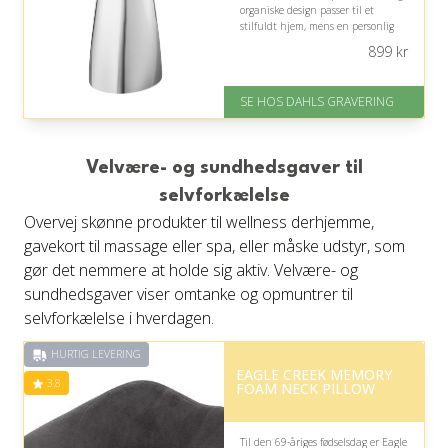
organiske design passer til et
stilfuldt hjem, mens en personlig
gravering gør gaven mere
899
kr
mindeværdig.
På lager
SE HOS DAHLS GRAVERING
Levering: 2-3 dage
Gratis fragt
Fremragende Trustpilot rating
på 4.8 ud af 5
Velvære- og sundhedsgaver til
selvforkælelse
Overvej skønne produkter til wellness derhjemme,
gavekort til massage eller spa, eller måske udstyr, som
gør det nemmere at holde sig aktiv. Velvære- og
sundhedsgaver viser omtanke og opmuntrer til
selvforkælelse i hverdagen.
HURTIG LEVERING
EAGLE CREEK MEMORY
3.8
FOAM NECK PILLOW
Til den 69-åriges fødselsdag er Eagle