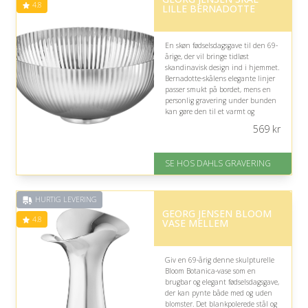
4.8
LILLE BERNADOTTE
En skøn fødselsdagsgave til den 69-
årige, der vil bringe tidløst
skandinavisk design ind i hjemmet.
Bernadotte-skålens elegante linjer
passer smukt på bordet, mens en
personlig gravering under bunden
kan gøre den til et varmt og
mindeværdigt minde.
569
kr
På lager
Levering: 2-3 dage
SE HOS DAHLS GRAVERING
Gratis fragt
Fremragende Trustpilot rating
på 4.8 ud af 5
HURTIG LEVERING
GEORG JENSEN BLOOM
4.8
VASE MELLEM
Giv en 69-årig denne skulpturelle
Bloom Botanica-vase som en
brugbar og elegant fødselsdagsgave,
der kan pynte både med og uden
blomster. Det blankpolerede stål og