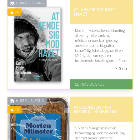
HURTIG LEVERING
Gratis fragt
AT VENDE SIG MOD
Fremragende Trustpilot rating
4.6
HAVET
på 4.6 ud af 5
Med sin livsbekræftende blanding
af eventyr, eftertanke og
refleksioner over kærlighed og
ansvar er denne biografi en
fortræffelig fødselsdagsgave til en
69-årig, der kan nyde en
inspirerende fortælling om at finde
mening, mod og nye perspektiver i
300
kr
voksenlivet.
På lager
SE HOS BOG-IDE
Levering: 1-3 hverdage -
forventet leveringstid
Gratis fragt
HURTIG LEVERING
Fremragende Trustpilot rating
AFDELINGEN FOR
på 4.6 ud af 5
4.6
MAGISK TÆNKNING
Giv den 69-årige fødselar en
fortræffelig og underholdende bog,
der med humor udfordrer