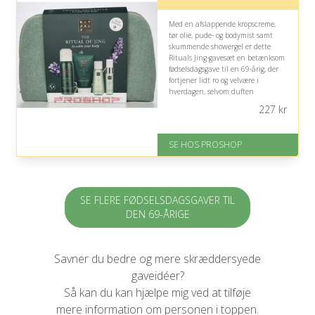
Med en afslappende kropscreme,
tør olie, pude- og bodymist samt
skummende showergel er dette
Rituals Jing-gavesæt en betænksom
fødselsdagsgave til en 69-årig, der
fortjener lidt ro og velvære i
hverdagen, selvom duften
naturligvis afhænger af personlig
227
kr
smag.
Fremragende Trustpilot rating
SE HOS PROSHOP
på 4.4 ud af 5
SE FLERE FØDSELSDAGSGAVER TIL
DEN 69-ÅRIGE
Savner du bedre og mere skræddersyede
gaveidéer?
Så kan du kan hjælpe mig ved at tilføje
mere information om personen i toppen.