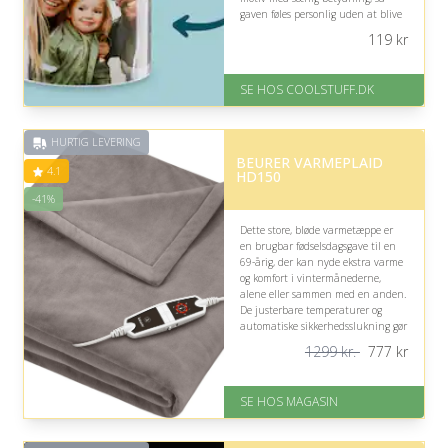
gaven føles personlig uden at blive
for sentimental.
119
kr
På lager
Levering: Standard leveringstid
SE HOS COOLSTUFF.DK
er 1-3 hverdage.
Fremragende Trustpilot rating
på 4.5 ud af 5
HURTIG LEVERING
BEURER VARMEPLAID
4.1
HD150
-41%
Dette store, bløde varmetæppe er
en brugbar fødselsdagsgave til en
69-årig, der kan nyde ekstra varme
og komfort i vintermånederne,
alene eller sammen med en anden.
De justerbare temperaturer og
automatiske sikkerhedsslukning gør
det praktisk, men størrelsen kan
1299 kr.
777
kr
være uhåndterlig.
På lager
SE HOS MAGASIN
Levering: 1-3 dage
God Trustpilot rating på 4.1 ud
af 5