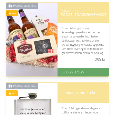
HURTIG LEVERING
HYGGELIG
4.4
FØDSELSDAGSGAVEKASSE
Giv en 69-årig en skøn
fødselsdagsoplevelse med denne
elegante gaveæske, hvor lækre
delikatesser og smukke blomster
skaber hyggelig forkælelse og glæde.
Den flotte levering direkte til døren
gør overraskelsen ekstra bekvem og
festlig, især hvis du ønsker at sende
295
kr
varme hilsner langvejsfra.
På lager
SE HOS BLOOMIT
Levering: samme dag eller efter
aftale
Fremragende Trustpilot rating
HURTIG LEVERING
på 4.4 ud af 5
LOMMELÆRKE STÅL
4.8
Til en 69-årig er denne elegante
stållommelærke en betænksom