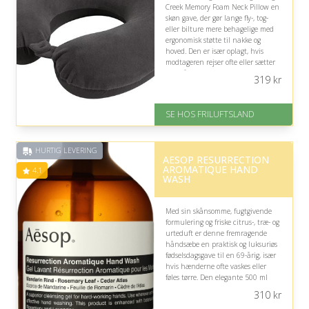
Creek Memory Foam Neck Pillow en
skøn gave, der gør lange fly-, tog-
eller bilture mere behagelige med
ergonomisk støtte til nakke og
hoved. Den er især oplagt, hvis
modtageren rejser ofte eller sætter
pris på komfort undervejs.
319
kr
På lager
Levering: 1-2 hverdage
SE HOS FRILUFTSLAND
God Trustpilot rating på 3.8 ud
af 5
HURTIG LEVERING
AESOP RESURRECTION
AROMATIQUE HAND
4.1
WASH
Med sin skånsomme, fugtgivende
formulering og friske citrus-, træ- og
urteduft er denne fremragende
håndsæbe en praktisk og luksuriøs
fødselsdagsgave til en 69-årig, især
hvis hænderne ofte vaskes eller
føles tørre. Den elegante 500 ml
flaske passer desuden smukt ind i
310
kr
hjemmet.