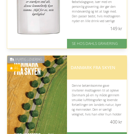
fødselsdagsgave, især med en
personlig gravering, der gør den
mindeværdig og let at tage med.
Den passer bedst, hvis modtageren
nyder en lille drink ved særlige
lejligheder og sætter pris på klassisk
149
kr
design.
På lager
SE HOS DAHLS GRAVERING
Levering: 2-3 dage
Fremragende Trustpilot rating
på 4.8 ud af 5
HURTIG LEVERING
DANMARK FRA SKYEN
4.6
Denne betænksomme gave
inviterer modtageren til at opleve
Danmark på en ny måde gennem
smukke luftfotografier og levende
fortællinger om landets natur, byer
og mennesker. Den er særligt
velegnet, hvis han eller hun holder
af historie, samfund og
400
kr
genkendelige danske landskaber.
På lager