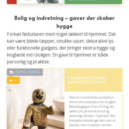
Levering: 1-3 hverdage -
forventet leveringstid
Gratis fragt
Fremragende Trustpilot rating
Bolig og indretning – gaver der skaber
på 4.6 ud af 5
hygge
Forkæl fødselaren med noget lækkert til hjemmet. Det
kan være bløde tæpper, smukke vaser, dekorative lys
eller funktionelle gadgets, der bringer ekstra hygge og
livsglæde ind i boligen. En gave til hjemmet er både
personlig og praktisk.
HURTIG LEVERING
HUMØRSPREDEREN
4.6
BRONZESKULPTUR
Med sin humoristiske symbolik er
denne bronzeskulptur en brugbar
fødselsdagsgave til en 69-årig, der
sætter pris på dansk kunst og
personlige detaljer i hjemmet. Den
kompakte størrelse gør den nem at
placere, men humoren rammer