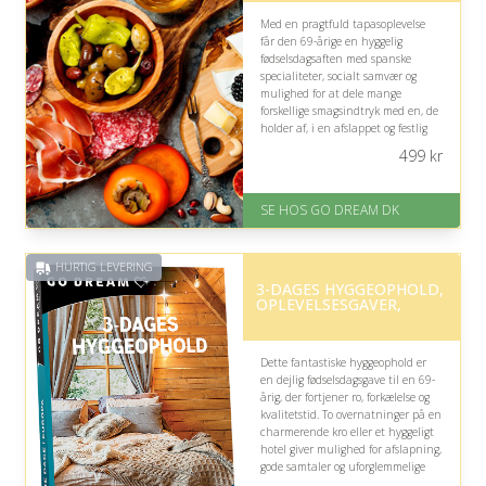
Med en pragtfuld tapasoplevelse
får den 69-årige en hyggelig
fødselsdagsaften med spanske
specialiteter, socialt samvær og
mulighed for at dele mange
forskellige smagsindtryk med en, de
holder af, i en afslappet og festlig
atmosfære.
499
kr
På lager
Levering: E-gavekort kan leveres
SE HOS GO DREAM DK
inden for 1 time
HURTIG LEVERING
3-DAGES HYGGEOPHOLD,
OPLEVELSESGAVER,
Dette fantastiske hyggeophold er
en dejlig fødselsdagsgave til en 69-
årig, der fortjener ro, forkælelse og
kvalitetstid. To overnatninger på en
charmerende kro eller et hyggeligt
hotel giver mulighed for afslapning,
gode samtaler og uforglemmelige
øjeblikke sammen.