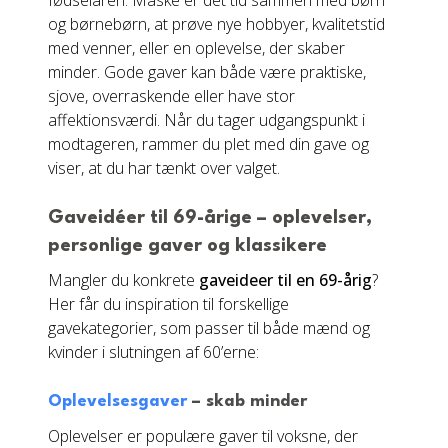
fødselaren. Måske er det tid sammen med børn
og børnebørn, at prøve nye hobbyer, kvalitetstid
med venner, eller en oplevelse, der skaber
minder. Gode gaver kan både være praktiske,
sjove, overraskende eller have stor
affektionsværdi. Når du tager udgangspunkt i
modtageren, rammer du plet med din gave og
viser, at du har tænkt over valget.
Gaveidéer til 69-årige – oplevelser,
personlige gaver og klassikere
Mangler du konkrete
gaveideer til en 69-årig
?
Her får du inspiration til forskellige
gavekategorier, som passer til både mænd og
kvinder i slutningen af 60’erne:
Oplevelsesgaver
– skab minder
Oplevelser er populære gaver til voksne, der