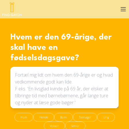
Op
Hvem er den 69-årige, der
skal have en
fødselsdagsgave?
Ham
Hende
Barn
Teenager
Ung
Voksen
Senior