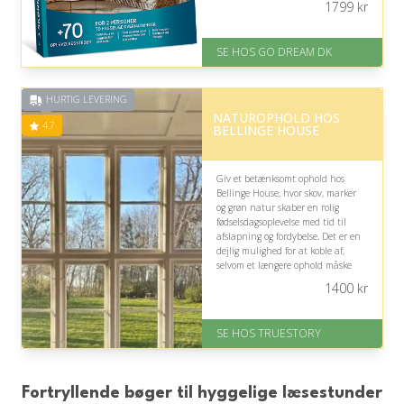
1799
kr
På lager
Levering: E-gavekort kan leveres
SE HOS GO DREAM DK
inden for 1 time
HURTIG LEVERING
NATUROPHOLD HOS
4.7
BELLINGE HOUSE
Giv et betænksomt ophold hos
Bellinge House, hvor skov, marker
og grøn natur skaber en rolig
fødselsdagsoplevelse med tid til
afslapning og fordybelse. Det er en
dejlig mulighed for at koble af,
selvom et længere ophold måske
ikke passer ind i kalenderen.
1400
kr
På lager
Levering: 1-2 dages levering.
SE HOS TRUESTORY
Eller lav digitalt gavekort med det
samme
Fremragende Trustpilot rating
på 4.7 ud af 5
Fortryllende bøger til hyggelige læsestunder