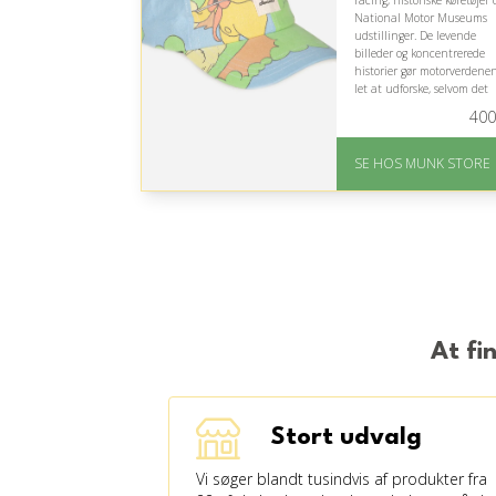
racing, historiske køretøjer 
National Motor Museums
udstillinger. De levende
billeder og koncentrerede
historier gør motorverdene
let at udforske, selvom det
tekniske indhold især vil f
400
en allerede interesseret un
motorentusiast.
SE HOS MUNK STORE
På lager
Levering: 1-2 dages
levering
Fremragende Trustpilot
rating på 4.7 ud af 5
At fi
Stort udvalg
Vi søger blandt tusindvis af produkter fra