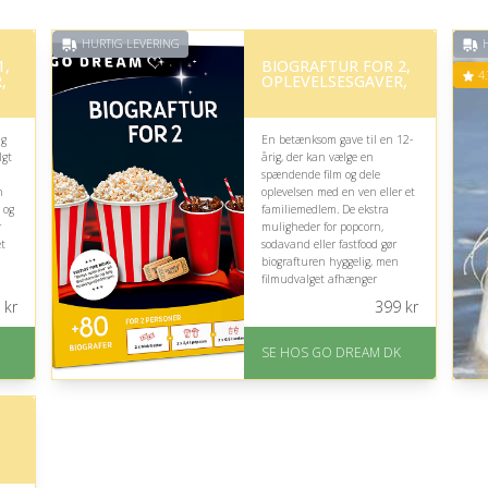
HURTIG LEVERING
H
1,
BIOGRAFTUR FOR 2,
4.
,
OPLEVELSESGAVER,
ig
En betænksom gave til en 12-
lgt
årig, der kan vælge en
spændende film og dele
n
oplevelsen med en ven eller et
 og
familiemedlem. De ekstra
r
muligheder for popcorn,
et
sodavand eller fastfood gør
biografturen hyggelig, men
filmudvalget afhænger
naturligvis af aktuelle
kr
399
kr
aldersgrænser.
an
På lager
SE HOS GO DREAM DK
Levering: E-gavekort kan
leveres inden for 1 time