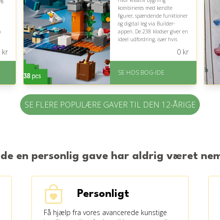
og
hvor kreativ bygning
kombineres med kendte
figurer, spændende funktioner
og digital leg via Builder-
n
appen. De 238 klodser giver en
ideel udfordring, især hvis
ange
barnet allerede holder af
kr
0
kr
g
Minecraft-universet.
På lager
SE HOS BOG-IDE
Levering: 1-3 hverdage -
forventet leveringstid
Gratis fragt
SE FLERE POPULÆRE GAVER TIL DEN 12-ÅRIGE
Fremragende Trustpilot
rating på 4.6 ud af 5
nde en personlig gave har aldrig været n
Personligt
Få hjælp fra vores avancerede kunstige