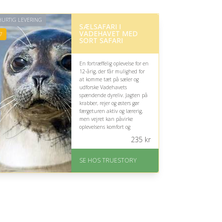
URTIG LEVERING
SÆLSAFARI I
VADEHAVET MED
7
SORT SAFARI
En fortræffelig oplevelse for en
12-årig, der får mulighed for
at komme tæt på sæler og
udforske Vadehavets
spændende dyreliv. Jagten på
krabber, rejer og østers gør
færgeturen aktiv og lærerig,
men vejret kan påvirke
oplevelsens komfort og
udbytte.
235
kr
På lager
Levering: 1-2 dages
SE HOS TRUESTORY
levering. Eller lav digitalt
gavekort med det samme
Fremragende Trustpilot
rating på 4.7 ud af 5