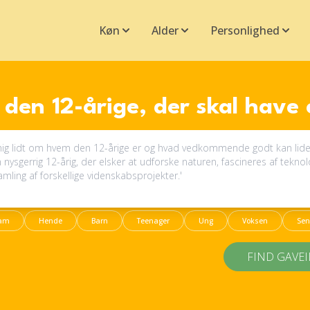
Køn
Alder
Personlighed
den 12-årige, der skal have
am
Hende
Barn
Teenager
Ung
Voksen
Sen
FIND GAVE