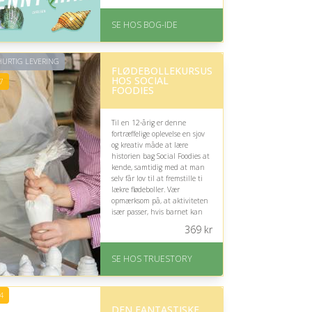
serien.
På lager
SE HOS BOG-IDE
Levering: 1-3 hverdage -
forventet leveringstid
Gratis fragt
URTIG LEVERING
FLØDEBOLLEKURSUS
Fremragende Trustpilot
HOS SOCIAL
rating på 4.6 ud af 5
7
FOODIES
Til en 12-årig er denne
fortræffelige oplevelse en sjov
og kreativ måde at lære
historien bag Social Foodies at
kende, samtidig med at man
selv får lov til at fremstille ti
lækre flødeboller. Vær
opmærksom på, at aktiviteten
især passer, hvis barnet kan
lide søde sager.
369
kr
På lager
Levering: 1-2 dages
SE HOS TRUESTORY
levering. Eller lav digitalt
gavekort med det samme
Fremragende Trustpilot
4
rating på 4.7 ud af 5
DEN FANTASTISKE