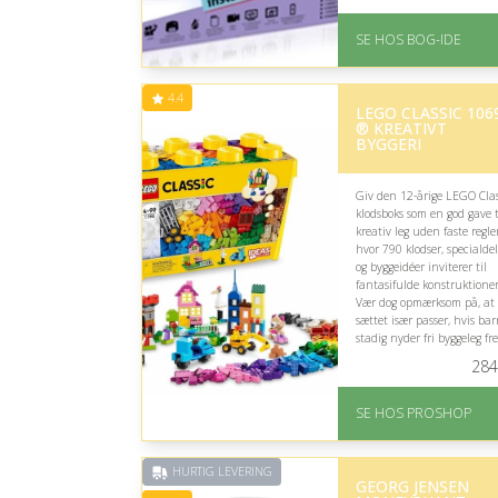
Levering: 1-3 hverdage 
forventet leveringstid
SE HOS BOG-IDE
Gratis fragt
Fremragende Trustpilot
rating på 4.6 ud af 5
4.4
LEGO CLASSIC 106
® KREATIVT
BYGGERI
Giv den 12-årige LEGO Clas
klodsboks som en god gave t
kreativ leg uden faste regler
hvor 790 klodser, specialde
og byggeidéer inviterer til
fantasifulde konstruktioner
Vær dog opmærksom på, at
sættet især passer, hvis ba
stadig nyder fri byggeleg fr
for mere avancerede bygges
284
På lager
Levering: 2-12 hverdag
SE HOS PROSHOP
Fremragende Trustpilot
rating på 4.4 ud af 5
HURTIG LEVERING
GEORG JENSEN