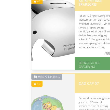
MONEYPHANT
4.8
SPAREGRIS
For en 12-årig er Georg Jen
Moneyphant en skøn gave,
fordi den søde elefant gør d
sjovere at spare penge,
samtidig med at det stilren
design føles personligt og
voksent. En indgraveret hil
kan gøre sparegrisen ekstra
særlig og mindeværdig.
799
På lager
Levering: 2-3 dage
SE HOS DAHLS
Gratis fragt
GRAVERING
Fremragende Trustpilot
rating på 4.8 ud af 5
HURTIG LEVERING
DAD CAP 07
4.7
Denne glimrende udgivelse
giver den 12-årige et
spændende indblik i drag