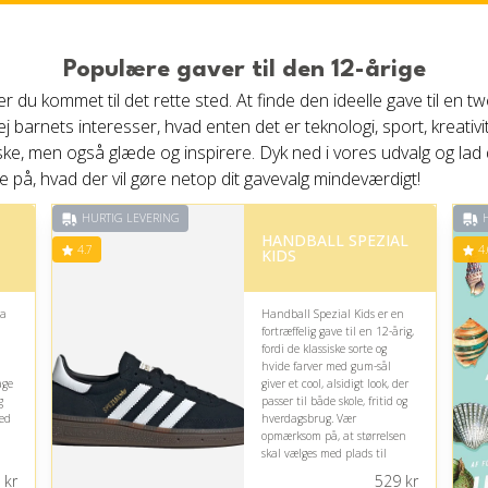
Populære gaver til den 12-årige
, er du kommet til det rette sted. At finde den ideelle gave til 
j barnets interesser, hvad enten det er teknologi, sport, kreativi
aske, men også glæde og inspirere. Dyk ned i vores udvalg og lad dig
e på, hvad der vil gøre netop dit gavevalg mindeværdigt!
HURTIG LEVERING
H
T
HANDBALL SPEZIAL
4.7
4.
KIDS
ra
Handball Spezial Kids er en
fortræffelig gave til en 12-årig,
fordi de klassiske sorte og
hvide farver med gum-sål
age
giver et cool, alsidigt look, der
g
passer til både skole, fritid og
ed
hverdagsbrug. Vær
opmærksom på, at størrelsen
skal vælges med plads til
vækst.
kr
529
kr