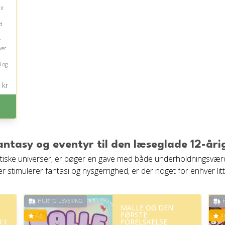
il
d
.
ver
d og
kr
antasy og eventyr til den læseglade 12-åri
ntastiske universer, er bøger en gave med både underholdningsvæ
, der stimulerer fantasi og nysgerrighed, er der noget for enhver 
HURTIG LEVERING
H
MALLE OG DEN
FØRSTE
4.6
4.
 I
FORELSKELSE