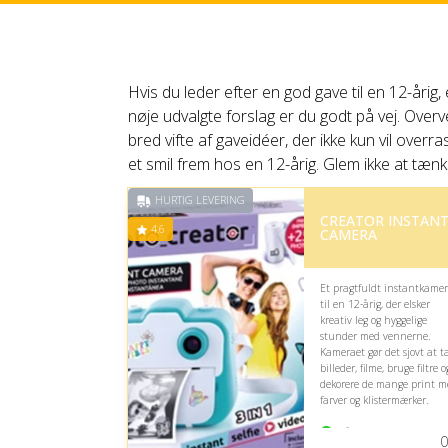
Hvis du leder efter en god gave til en 12-årig
nøje udvalgte forslag er du godt på vej. Overve
bred vifte af gaveidéer, der ikke kun vil overr
et smil frem hos en 12-årig. Glem ikke at tænk
HURTIG LEVERING
CREATOR INSTAN
4.6
CAMERA
Et pragtfuldt instantkame
til en 12-årig, der elsker
kreativ leg og hyggelige
stunder med vennerne.
Kameraet gør det sjovt at t
billeder, filme, bruge filtre o
dekorere de mange print m
farver og klistermærker.
På lager
0