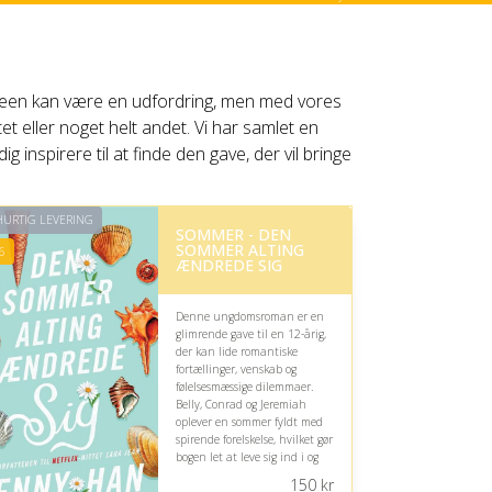
en tween kan være en udfordring, men med vores
tet eller noget helt andet. Vi har samlet en
 inspirere til at finde den gave, der vil bringe
URTIG LEVERING
SOMMER - DEN
SOMMER ALTING
6
ÆNDREDE SIG
Denne ungdomsroman er en
glimrende gave til en 12-årig,
der kan lide romantiske
fortællinger, venskab og
følelsesmæssige dilemmaer.
Belly, Conrad og Jeremiah
oplever en sommer fyldt med
spirende forelskelse, hvilket gør
bogen let at leve sig ind i og
spændende som første bind i
150
kr