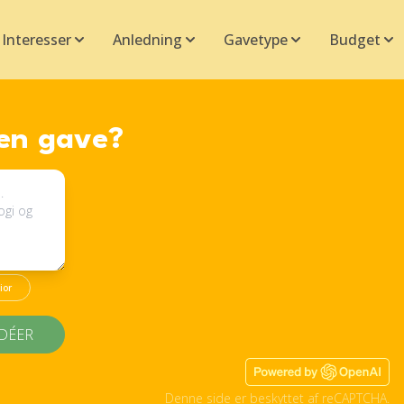
Interesser
Anledning
Gavetype
Budget
 en gave?
ior
IDÉER
Denne side er beskyttet af reCAPTCHA.