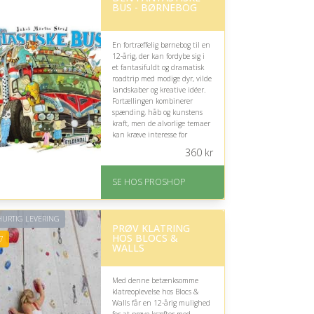
BUS - BØRNEBOG
En fortræffelig børnebog til en
12-årig, der kan fordybe sig i
et fantasifuldt og dramatisk
roadtrip med modige dyr, vilde
landskaber og kreative idéer.
Fortællingen kombinerer
spænding, håb og kunstens
kraft, men de alvorlige temaer
kan kræve interesse for
følelsesmæssigt stærke
360
kr
historier.
På lager
SE HOS PROSHOP
Levering: 2-12 hverdage
Fremragende Trustpilot
rating på 4.4 ud af 5
URTIG LEVERING
PRØV KLATRING
HOS BLOCS &
7
WALLS
Med denne betænksomme
klatreoplevelse hos Blocs &
Walls får en 12-årig mulighed