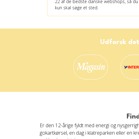
22 af de bedste danske webshops, så du
kun skal søge et sted.
Udforsk det
Fin
Er den 12-årige fyldt med energi og nysgerrig
gokartkørsel, en dag i klatreparken eller en k