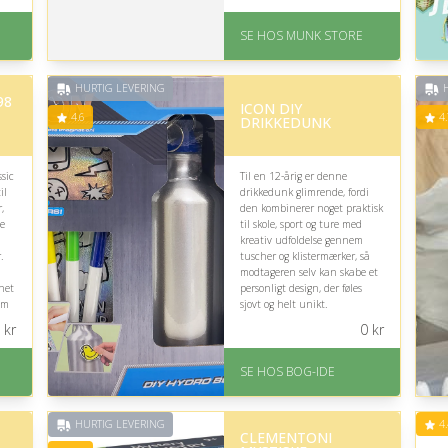
-
På lager
Levering: 1-2 dages
SE HOS MUNK STORE
levering
Fremragende Trustpilot
rating på 4.7 ud af 5
HURTIG LEVERING
H
98
ICON DIY
4.6
4.
DRIKKEDUNK
sic
Til en 12-årig er denne
il
drikkedunk glimrende, fordi
,
den kombinerer noget praktisk
le
til skole, sport og ture med
kreativ udfoldelse gennem
.
tuscher og klistermærker, så
modtageren selv kan skabe et
rnet
personligt design, der føles
em
sjovt og helt unikt.
æt.
kr
0
kr
På lager
Levering: 1-3 hverdage -
e
SE HOS BOG-IDE
forventet leveringstid
Gratis fragt
Fremragende Trustpilot
rating på 4.6 ud af 5
HURTIG LEVERING
4.
CLEMENTONI