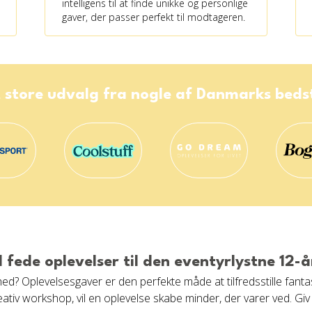
intelligens til at finde unikke og personlige
gaver, der passer perfekt til modtageren.
 store udvalg fra nogle af Danmarks bed
d fede oplevelser til den eventyrlystne 12-å
hed? Oplevelsesgaver er den perfekte måde at tilfredsstille fant
reativ workshop, vil en oplevelse skabe minder, der varer ved. Gi