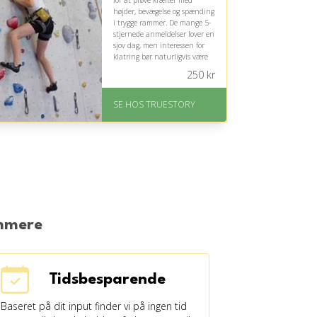
for at prøve kræfter med
højder, bevægelse og spænding
i trygge rammer. De mange 5-
stjernede anmeldelser lover en
sjov dag, men interessen for
klatring bør naturligvis være
til stede.
250
kr
På lager
Levering: 1-2 dages
SE HOS TRUESTORY
levering. Eller lav digitalt
gavekort med det samme
Fremragende Trustpilot
rating på 4.7 ud af 5
emmere
Tidsbesparende
Baseret på dit input finder vi på ingen tid