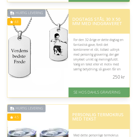
Gratis fragt
Fremragende Trustpilot rating
HURTIG LEVERING
på 4.8 ud af 5
DOGTAGS STÅL 30 X 50
4.8
MM MED INDGRAVERET
For den 32-årige er dette dogtag en
fantastisk gave, fordi det
kombinerer et råt, tidløst udtryk
med personlig gravering, der gør
smykket unikt og meningsfuldt.
Vælg en tekst eller et motiv med
særlig betydning, så gaven får en
personlig dimension.
250
kr
På lager
Levering: 2-3 dage
SE HOS DAHLS GRAVERING
Fremragende Trustpilot rating
på 4.8 ud af 5
HURTIG LEVERING
PERSONLIG TERMOKRUS
4.5
MED TEKST
Med dette personlige termokrus