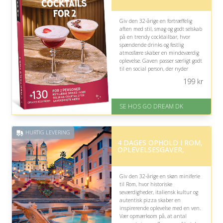
Giv den 32-årige en fortræffelig
aften med stil, smag og godt selskab
på en trendy cocktailbar, hvor
spændende drinks og festlig
atmosfære skaber en mindeværdig
oplevelse. Gaven passer særligt godt
til en social person, der nyder
hyggelige stunder og nye
199
kr
smagsoplevelser.
På lager
SE HOS GO DREAM DK
Levering: E-gavekort kan leveres
inden for 1 time
HURTIG LEVERING
4 DAGES OPHOLD I ROM,
OPLEVELSESGAVER,
Giv den 32-årige en skøn miniferie
til Rom, hvor historiske
seværdigheder, italiensk kultur og
autentisk pizza skaber en
inspirerende oplevelse med en ven.
Vær opmærksom på, at antal