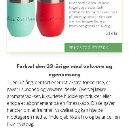
bliver morgenkaffen lidt mere
hyggelig og praktisk, fordi
modtageren kan sætte sit eget præg
på kruset og holde drikken varm
eller kold længere. Det er en
betænksom gave til en 32-årig,
selvom personlig stil naturligvis
219
kr
kan variere.
På lager
SE HOS COOLSTUFF.DK
Levering: Standard leveringstid
er 1-3 hverdage.
Fremragende Trustpilot rating
på 4.5 ud af 5
Forkæl den 32-årige med velvære og
egenomsorg
Til en 32-årig, der fortjener lidt ekstra forkælelse, er
gaver i sundhed og velvære ideelle. Overvej lækre
aromaterapi-set, luksuriøse hudplejeprodukter eller
endda et abonnement på en fitness-app. Disse gaver
handler om at fremme livskvalitet og kan hjælpe
modtageren med at finde øjeblikke af ro og balance i en
travl hverdag.