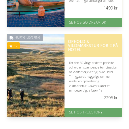
overnatninger afhænger af hotel,
sæson og ugedag, så fleksibilitet er
1499
kr
en fordel.
På lager
SE HOS GO DREAM DK
Levering: E-gavekort kan leveres
inden for 1 time
HURTIG LEVERING
OPHOLD &
VILDMARKSTUR FOR 2 PÅ
4.7
HOTEL
For den 32-årige er dette perfekte
ophold en spændende kombination
af komfort og eventyr, hvor Hotel
Thinggaards hyggelige rammer
møder en oplevelsesrig
vildmarkstur. Gaven skaber et
mindeværdigt afbræk fra
hverdagen med natur, nærvær og
2296
kr
mulighed for at prøve noget nyt.
På lager
SE HOS TRUESTORY
Levering: 1-2 dages levering.
Eller lav digitalt gavekort med det
samme
Fremragende Trustpilot rating