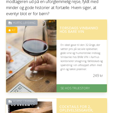
modtageren ud på en uforglemmelig rejse, fyldt med
minder og gode historier at fortælle. Hvem siger, at
eventyr blot er for børn?
HURTIG LEVERING
TORSDAGS VINBANKO
4.7
HOS BARE VIN
En ideel gave til den 32-årige, der
sætter pris på sociale oplevelser,
gode vine og humoristiske indslag.
Vinbanko hos BARe VIN i Aarhus
kombinerer smagning, fællesskab og
spænding i en afslappet aften med
grin og lækre præmier.
249
kr
På lager
Levering: 1-2 dages levering.
Eller lav digitalt gavekort med det
SE HOS TRUESTORY
samme
Fremragende Trustpilot rating
på 4.7 ud af 5
HURTIG LEVERING
COCKTAILS FOR 2,
OPLEVELSESGAVER,