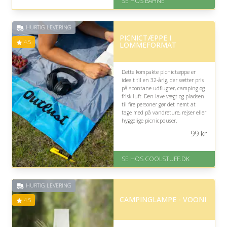
SE HOS BAHNE
Gratis fragt
Fremragende Trustpilot rating
på 4.3 ud af 5
HURTIG LEVERING
PICNICTÆPPE I
4.5
LOMMEFORMAT
Dette kompakte picnictæppe er
ideelt til en 32-årig, der sætter pris
på spontane udflugter, camping og
frisk luft. Den lave vægt og pladsen
til fire personer gør det nemt at
tage med på vandreture, rejser eller
hyggelige picnicpauser.
99
kr
På lager
Levering: Standard leveringstid
er 1-3 hverdage.
SE HOS COOLSTUFF.DK
Fremragende Trustpilot rating
på 4.5 ud af 5
HURTIG LEVERING
CAMPINGLAMPE - VOONI
4.5