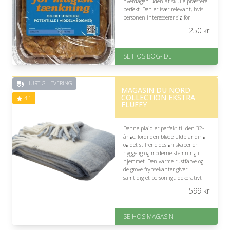
hverdagen uden at skulle præstere
perfekt. Den er især relevant, hvis
personen interesserer sig for
selvudvikling, adfærd eller et mere
250
kr
afslappet ambitionsniveau.
På lager
SE HOS BOG-IDE
Levering: 1-3 hverdage -
forventet leveringstid
Gratis fragt
HURTIG LEVERING
Fremragende Trustpilot rating
MAGASIN DU NORD
på 4.6 ud af 5
COLLECTION EKSTRA
4.1
FLUFFY
Denne plaid er perfekt til den 32-
årige, fordi den bløde uldblanding
og det stilrene design skaber en
hyggelig og moderne stemning i
hjemmet. Den varme rustfarve og
de grove frynsekanter giver
samtidig et personligt, dekorativt
touch til kølige aftener.
599
kr
På lager
Levering: 1-3 dage
SE HOS MAGASIN
God Trustpilot rating på 4.1 ud
af 5