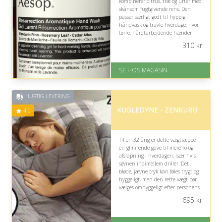
kombinerer citrus, træ og urter med
skånsom fugtgivende rens. Den
passer særligt godt til hyppig
håndvask og travle hverdage, hvor
tørre, hårdtarbejdende hænder
fortjener en frisk og luksuriøs
310
kr
oplevelse.
På lager
SE HOS MAGASIN
Levering: 1-3 dage
God Trustpilot rating på 4.1 ud
af 5
HURTIG LEVERING
KUGLEDYNE - ZENKURU
4.5
Til en 32-årig er dette vægttæppe
en glimrende gave til mere ro og
afslapning i hverdagen, især hvis
søvnen indimellem driller. Det
bløde, jævne tryk kan føles trygt og
hyggeligt, men den rette vægt bør
vælges omhyggeligt efter personens
størrelse og komfort.
695
kr
På lager
Levering: Standard leveringstid