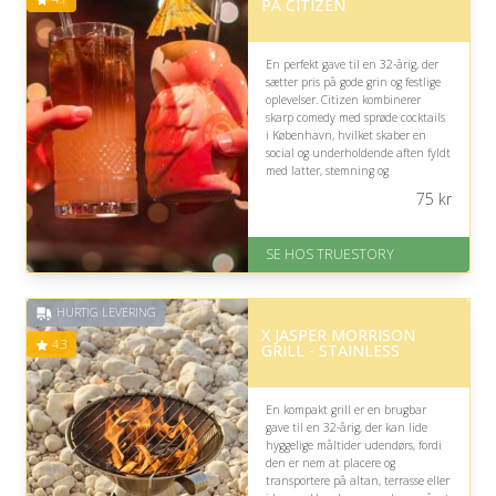
PÅ CITIZEN
En perfekt gave til en 32-årig, der
sætter pris på gode grin og festlige
oplevelser. Citizen kombinerer
skarp comedy med sprøde cocktails
i København, hvilket skaber en
social og underholdende aften fyldt
med latter, stemning og
velsmagende drinks.
75
kr
På lager
Levering: 1-2 dages levering.
SE HOS TRUESTORY
Eller lav digitalt gavekort med det
samme
Fremragende Trustpilot rating
HURTIG LEVERING
på 4.7 ud af 5
X JASPER MORRISON
4.3
GRILL - STAINLESS
En kompakt grill er en brugbar
gave til en 32-årig, der kan lide
hyggelige måltider udendørs, fordi
den er nem at placere og
transportere på altan, terrasse eller