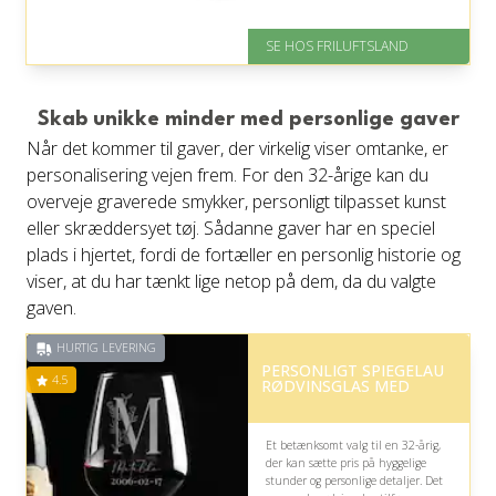
På lager
SE HOS FRILUFTSLAND
Levering: 1-2 hverdage
God Trustpilot rating på 3.8 ud
af 5
Skab unikke minder med personlige gaver
Når det kommer til gaver, der virkelig viser omtanke, er
personalisering vejen frem. For den 32-årige kan du
overveje graverede smykker, personligt tilpasset kunst
eller skræddersyet tøj. Sådanne gaver har en speciel
plads i hjertet, fordi de fortæller en personlig historie og
viser, at du har tænkt lige netop på dem, da du valgte
gaven.
HURTIG LEVERING
PERSONLIGT SPIEGELAU
4.5
RØDVINSGLAS MED
Et betænksomt valg til en 32-årig,
der kan sætte pris på hyggelige
stunder og personlige detaljer. Det