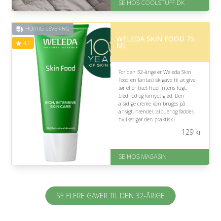
SE HOS COOLSTUFF.DK
er 1-3 hverdage.
Gratis fragt
Fremragende Trustpilot rating
HURTIG LEVERING
på 4.5 ud af 5
WELEDA SKIN FOOD 75
4.1
ML
For den 32-årige er Weleda Skin
Food en fantastisk gave til at give
tør eller træt hud intens fugt,
blødhed og fornyet glød. Den
alsidige creme kan bruges på
ansigt, hænder, albuer og fødder,
hvilket gør den praktisk i
hverdagen.
129
kr
På lager
Levering: 1-3 dage
SE HOS MAGASIN
God Trustpilot rating på 4.1 ud
af 5
SE FLERE GAVER TIL DEN 32-ÅRIGE