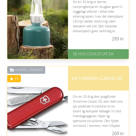
For en 32-årig er denne
campinglampe en brugbar gave til
hyggelige aftener i teltet eller
omkring lejren, hvor det dæmpbare
LED-lys skaber stemning uden
besværet ved olie. Den klassiske
olielampestil giver samtidig et
charmerende præg til friluftslivet.
289
kr
På lager
Levering: Standard leveringstid
SE HOS COOLSTUFF.DK
er 1-3 hverdage.
Fremragende Trustpilot rating
på 4.5 ud af 5
HURTIG LEVERING
VICTORINOX CLASSIC SD
3.8
Giv en 32-årig den pragtfulde
Victorinox Classic SD, som med sine
syv praktiske funktioner er en
smart og kompakt ledsager til små
hverdagsopgaver, rejser og
spontane situationer. Den fylder
minimalt i lommen, men tilbyder
nyttige løsninger, når behovet
269
kr
opstår.