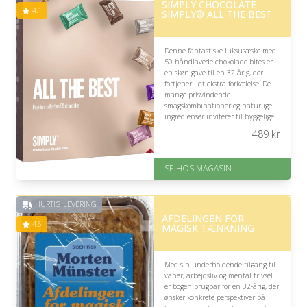
SIMPLY CHOCOLATE
4.1
SIMPLY® ALL THE BEST
Denne fantastiske luksusæske med
50 håndlavede chokolade-bites er
en skøn gave til en 32-årig, der
fortjener lidt ekstra forkælelse. De
mange prisvindende
smagskombinationer og naturlige
ingredienser inviterer til hyggelige
smagspauser og gør æsken oplagt at
489
kr
dele eller nyde alene.
På lager
SE HOS MAGASIN
Levering: 1-3 dage
God Trustpilot rating på 4.1 ud
af 5
HURTIG LEVERING
AFDELINGEN FOR
4.6
MAGISK TÆNKNING
Med sin underholdende tilgang til
vaner, arbejdsliv og mental trivsel
er bogen brugbar for en 32-årig, der
ønsker konkrete perspektiver på