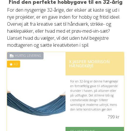
Find den perfekte hobbygave til en 32-årig
på 4.7 ud af 5
For den nysgerrige 32-årige, der elsker at kaste sig ud i
nye projekter, er en gave inden for hobby og fritid ideel.
Overvej alt fra kreative sæt til håndværk, strikke- og
hæklepakker, eller hvad med et prøv-med-vin-sæt?
Uanset hvad du vælger, vil det uden tvivl begejstre
modtageren og sætte kreativiteten i spil.
HURTIG LEVERING
X JASPER MORRISON
4.3
HÆNGEKØJE
For en 32-årig er denne hængekøje
en fortræffelig gave til afslappende
stunder i haven, på altanen eller
på udflugter. Det stilrene blå og
cremefarvede design tilfører
samtidig et moderne udtryk, mens
den lette konstruktion gør den
praktisk at tage med.
799
kr
På lager
Levering: 1-3 hverdage