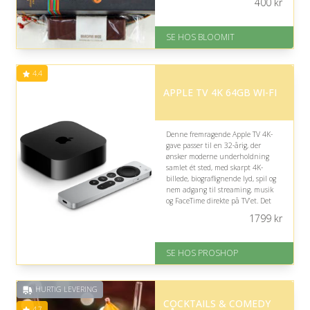
400
kr
indholdet rammer ikke
nødvendigvis personens
individuelle smag.
SE HOS BLOOMIT
På lager
Levering: samme dag eller efter
4.4
aftale
Fremragende Trustpilot rating
APPLE TV 4K 64GB WI-FI
på 4.4 ud af 5
Denne fremragende Apple TV 4K-
gave passer til en 32-årig, der
ønsker moderne underholdning
samlet ét sted, med skarpt 4K-
billede, biograflignende lyd, spil og
nem adgang til streaming, musik
og FaceTime direkte på TV’et. Det
kræver dog en kompatibel skærm og
1799
kr
gerne et Apple-økosystem.
Fremragende Trustpilot rating
SE HOS PROSHOP
på 4.4 ud af 5
HURTIG LEVERING
COCKTAILS & COMEDY
4.7