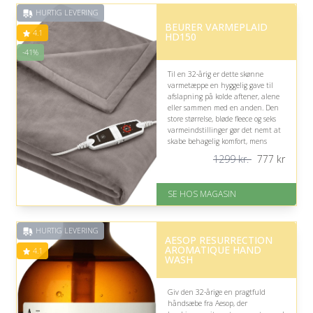
HURTIG LEVERING
BEURER VARMEPLAID
4.1
HD150
-41%
Til en 32-årig er dette skønne
varmetæppe en hyggelig gave til
afslapning på kolde aftener, alene
eller sammen med en anden. Den
store størrelse, bløde fleece og seks
varmeindstillinger gør det nemt at
skabe behagelig komfort, mens
sikkerhedsfunktionerne giver
1299 kr.
777
kr
tryghed.
På lager
SE HOS MAGASIN
Levering: 1-3 dage
God Trustpilot rating på 4.1 ud
af 5
HURTIG LEVERING
Nedsat: 41% (Normalpris: 1299
AESOP RESURRECTION
kr.)
AROMATIQUE HAND
4.1
WASH
Giv den 32-årige en pragtfuld
håndsæbe fra Aesop, der