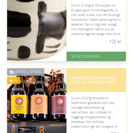
For en 32-årig er YSIA-koppen en
brugbar gave til hverdagskaffe, te
eller kolde drikke, hvor det farverige
blokmønster tilfører personlighed til
køkkenet. Den er dog mest oplagt,
hvis modtageren sætter pris på
moderne, legende design frem for et
mere neutralt udtryk.
125
kr
På lager
Levering: 1-3 dage
SE HOS MAGASIN
God Trustpilot rating på 4.1 ud
af 5
HURTIG LEVERING
HERREGOD GAVEKASSE -
4.4
SEND BLOMSTER MED
Giv en 32-årig livsnyder en
betænksom gaveæske med nøje
udvalgte delikatesser og
specialiteter, der indbyder til
hyggelige smagsoplevelser og
forkælelse. Den stilfulde
præsentation gør den velegnet til
en særlig anledning, men