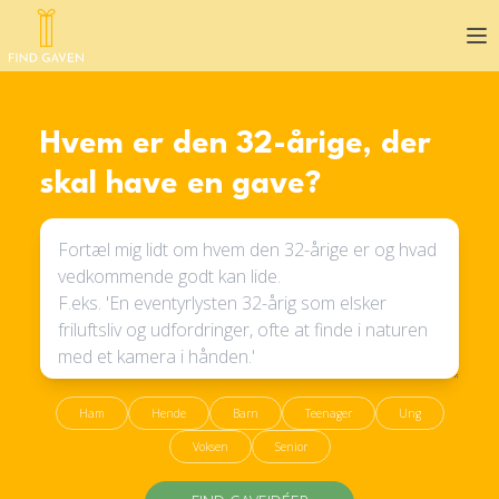
Op
Hvem er den 32-årige, der
skal have en gave?
Ham
Hende
Barn
Teenager
Ung
Voksen
Senior