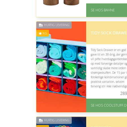
plads.
På lager
SE HOS BAHNE
Levering: 1-3 hverdage
Fremragende Trustpilot
rating på 4.3 ud af 5
HURTIG LEVERING
TIDY SOCK DRAWE
4.5
Tidy Sock Drawer er en god
gave til en 38-årig, der ger
vil pifte hverdagsgarderob
op med farverige detaljer o
samtidig skabe mere orden 
strømpeskuffen. De 15 par i
forskellige kombinationer g
praktisk variation, selvom
farverig stil ikke nødvendig
passer til alle.
289
På lager
Levering: Standard
SE HOS COOLSTUFF.D
leveringstid er 1-3 hverdage
Fremragende Trustpilot
rating på 4.5 ud af 5
HURTIG LEVERING