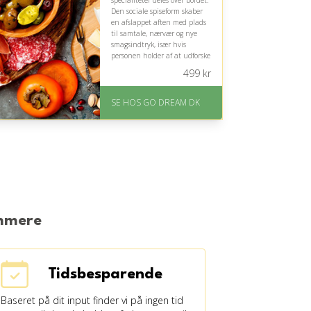
specialiteter deles over bordet.
Den sociale spiseform skaber
en afslappet aften med plads
til samtale, nærvær og nye
smagsindtryk, især hvis
personen holder af at udforske
mad sammen med andre.
499
kr
På lager
Levering: E-gavekort kan
SE HOS GO DREAM DK
leveres inden for 1 time
emmere
Tidsbesparende
Baseret på dit input finder vi på ingen tid