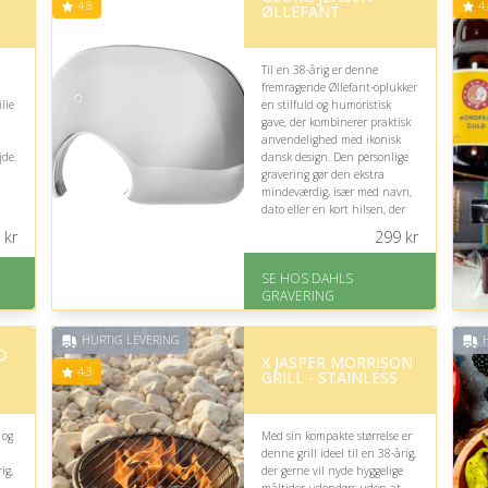
4.8
4.
ØLLEFANT
l
Til en 38-årig er denne
fremragende Øllefant-oplukker
lie
en stilfuld og humoristisk
gave, der kombinerer praktisk
d
anvendelighed med ikonisk
jde.
dansk design. Den personlige
gravering gør den ekstra
mindeværdig, især med navn,
dato eller en kort hilsen, der
markerer en særlig anledning.
kr
299
kr
På lager
SE HOS DAHLS
-
Levering: 2-3 dage
GRAVERING
Fremragende Trustpilot
rating på 4.8 ud af 5
HURTIG LEVERING
H
D
X JASPER MORRISON
4.3
GRILL - STAINLESS
 og
Med sin kompakte størrelse er
denne grill ideel til en 38-årig,
ig,
der gerne vil nyde hyggelige