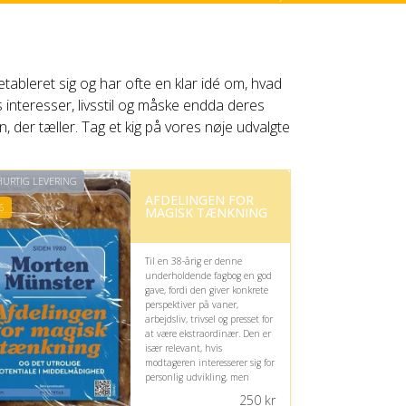
tableret sig og har ofte en klar idé om, hvad
s interesser, livsstil og måske endda deres
, der tæller. Tag et kig på vores nøje udvalgte
URTIG LEVERING
AFDELINGEN FOR
6
MAGISK TÆNKNING
Til en 38-årig er denne
underholdende fagbog en god
gave, fordi den giver konkrete
perspektiver på vaner,
arbejdsliv, trivsel og presset for
at være ekstraordinær. Den er
især relevant, hvis
modtageren interesserer sig for
personlig udvikling, men
humoren og adfærdsfokus
250
kr