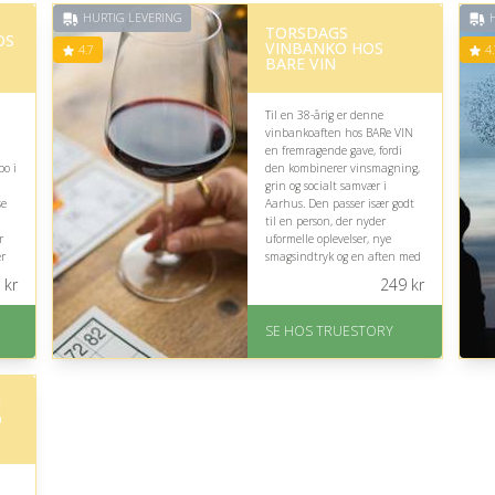
HURTIG LEVERING
H
TORSDAGS
OS
VINBANKO HOS
4.7
4.
BARE VIN
Til en 38-årig er denne
vinbankoaften hos BARe VIN
en fremragende gave, fordi
po i
den kombinerer vinsmagning,
grin og socialt samvær i
se
Aarhus. Den passer især godt
til en person, der nyder
r
uformelle oplevelser, nye
r
smagsindtryk og en aften med
.
underholdning.
kr
249
kr
På lager
Levering: 1-2 dages
SE HOS TRUESTORY
levering. Eller lav digitalt
gavekort med det samme
Fremragende Trustpilot
I
rating på 4.7 ud af 5
D