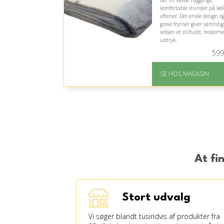
der vil skabe hyggelige,
komfortable stunder på køl
aftener. Det enkle design o
grove frynser giver samtidig
sofaen et stilfuldt, moderne
udtryk.
599
På lager
Levering: 1-3 dage
SE HOS MAGASIN
God Trustpilot rating 
4.1 ud af 5
At fi
Stort udvalg
Vi søger blandt tusindvis af produkter fra