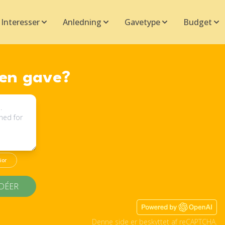
Interesser
Anledning
Gavetype
Budget
 en gave?
ior
IDÉER
Denne side er beskyttet af reCAPTCHA.