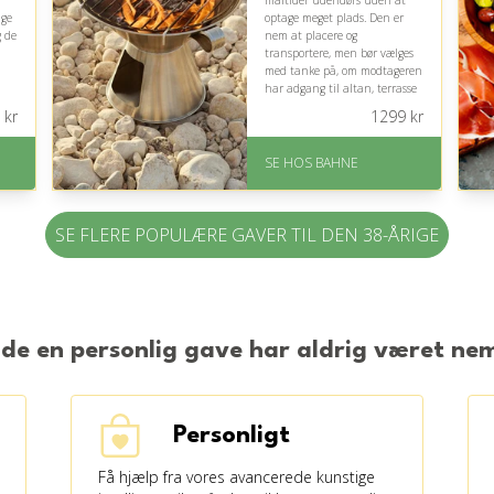
måltider udendørs uden at
ige
optage meget plads. Den er
g de
nem at placere og
transportere, men bør vælges
med tanke på, om modtageren
har adgang til altan, terrasse
eller have.
kr
1299
kr
På lager
Levering: 1-3 hverdage
SE HOS BAHNE
på
Gratis fragt
Fremragende Trustpilot
rating på 4.3 ud af 5
SE FLERE POPULÆRE GAVER TIL DEN 38-ÅRIGE
nde en personlig gave har aldrig været n
Personligt
Få hjælp fra vores avancerede kunstige