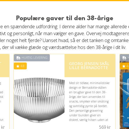
Populære gaver til den 38-årige
være en spændende udfordring. I denne alder har mange allerede e
eativt og personligt, når man vælger en gave. Overvej modtageren
ller noget helt fjerde? Uanset hvad, så er det tanken og omtanken
ve, der vil vække glæde og værdsættelse hos den 38-årige i dit liv.
HURTIG LEVERING
H
T
GEORG JENSEN SKÅL
4.8
4.
LILLE BERNADOTTE
g
Med sit tidløse, minimalistiske
design er Bernadotte-skålen
ed
en brugbar gave til den 38-
isk
årige, der kan anvendes til
n
snacks, smykker eller småting
og samtidig pynte på bordet.
Den personlige gravering
under bunden giver en
ivt
diskret, særlig hilsen uden at
de
gøre udtrykket mindre
kr
569
kr