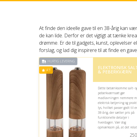
At finde den ideelle gave til en 38-årig kan 
de kan lide. Derfor er det vigtigt at tænke kr
drømme. Er de til gadgets, kunst, oplevelser e
forslag, og lad dig inspirere til at finde en ga
HURTIG LEVERING
ELEKTRONISK SAL
4.3
& PEBERKVÆRN
Dette betænksomme salt- o
peberkværnsæt gør
madlavningen nemmere m
elektrisk betjening og prakt
lys, hvilket passer godt til e
38-årig, der sætter pris på
funktionelle detaljer i
hverdagen. Vær dog
opmærksom på, at det relat
store design kræver passen
250