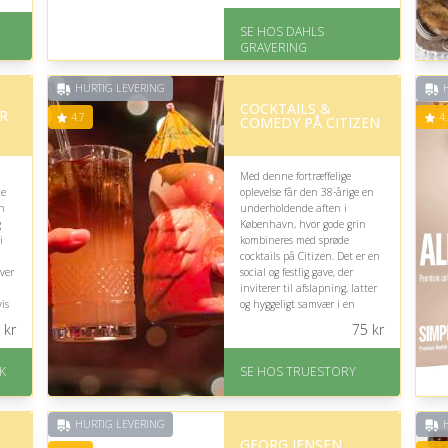
elegant.
SE HOS DAHLS
På lager
GRAVERING
Levering: 2-3 dage
Gratis fragt
Fremragende Trustpilot
HURTIG LEVERING
H
rating på 4.8 ud af 5
COCKTAILS &
R
4.7
4.
COMEDY PÅ CITIZEN
Med denne fortræffelige
ne
oplevelse får den 38-årige en
en
underholdende aften i
g
København, hvor gode grin
i
kombineres med sprøde
cocktails på Citizen. Det er en
iver
social og festlig gave, der
inviterer til afslapning, latter
vis
og hyggeligt samvær i en
anderledes ramme.
kr
75
kr
På lager
Levering: 1-2 dages
K
SE HOS TRUESTORY
.
levering. Eller lav digitalt
gavekort med det samme
Fremragende Trustpilot
HURTIG LEVERING
H
rating på 4.7 ud af 5
GEORG JENSEN