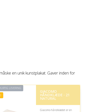
 måske en unik kunstplakat. Gaver inden for
URTIG LEVERING
GIACOMO
HÅNDKLÆDE - 21
3
NATURAL
Giacomo-håndklædet er en