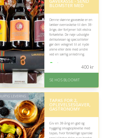
GAVEKASSE - SEND
4
BLOMSTER MED
Denne skønne gaveæske er en
lækker overraskelse til den 38-
årige, der fortjener lidt ekstra
forkælelse. De nøje udvalgte
delikatesser og specialiteter
gør den velegnet til at nyde
alene eller dele med andre
ved en særlig anledning.
På lager
400
kr
Levering: samme dag eller
efter aftale
SE HOS BLOOMIT
Fremragende Trustpilot
rating på 4.4 ud af 5
URTIG LEVERING
TAPAS FOR 2,
OPLEVELSESGAVER,
GASTRONOMY
Giv en 38-årig en god og
hyggelig smagsoplevelse med
tapas, hvor forskellige spanske