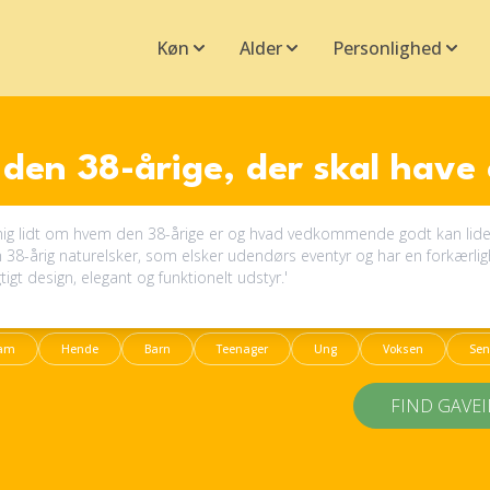
Køn
Alder
Personlighed
den 38-årige, der skal have
am
Hende
Barn
Teenager
Ung
Voksen
Sen
FIND GAVE