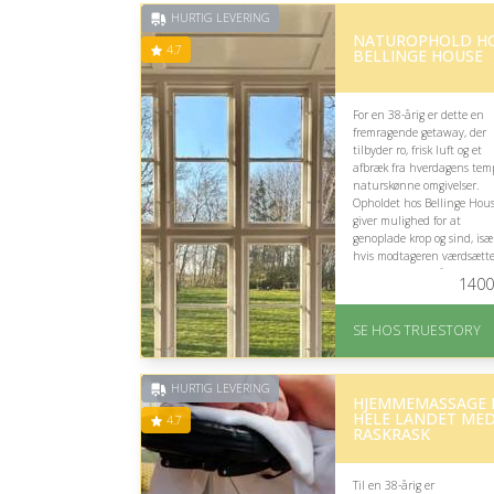
HURTIG LEVERING
NATUROPHOLD H
4.7
BELLINGE HOUSE
For en 38-årig er dette en
fremragende getaway, der
tilbyder ro, frisk luft og et
afbræk fra hverdagens tem
naturskønne omgivelser.
Opholdet hos Bellinge Hou
giver mulighed for at
genoplade krop og sind, isæ
hvis modtageren værdsætte
afslapning tæt på naturen
1400
På lager
Levering: 1-2 dages
SE HOS TRUESTORY
levering. Eller lav digitalt
gavekort med det samme
Fremragende Trustpilot
HURTIG LEVERING
HJEMMEMASSAGE 
rating på 4.7 ud af 5
HELE LANDET ME
4.7
RASKRASK
Til en 38-årig er