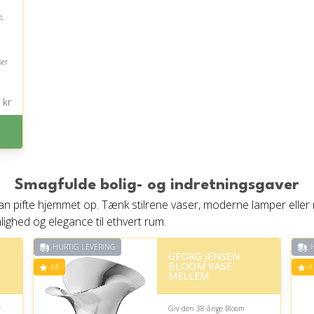
e,
ser
kr
Smagfulde bolig- og indretningsgaver
 kan pifte hjemmet op. Tænk stilrene vaser, moderne lamper eller
onlighed og elegance til ethvert rum.
HURTIG LEVERING
H
GEORG JENSEN
BLOOM VASE
4.8
4.
MELLEM
r
Giv den 38-årige Bloom