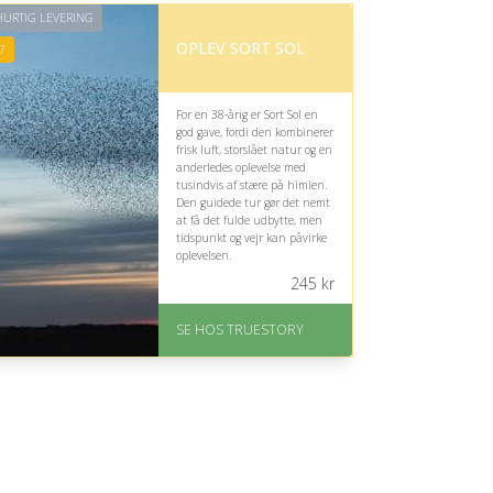
URTIG LEVERING
OPLEV SORT SOL
7
For en 38-årig er Sort Sol en
god gave, fordi den kombinerer
frisk luft, storslået natur og en
anderledes oplevelse med
tusindvis af stære på himlen.
Den guidede tur gør det nemt
at få det fulde udbytte, men
tidspunkt og vejr kan påvirke
oplevelsen.
245
kr
På lager
Levering: 1-2 dages
SE HOS TRUESTORY
levering. Eller lav digitalt
gavekort med det samme
Fremragende Trustpilot
rating på 4.7 ud af 5