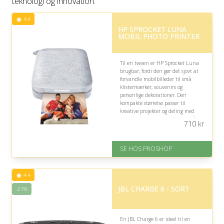
teknologi og innovation.
4.4
HP SPROCKET LUNA
MOBIL PHOTO PRINTER
Til en tween er HP Sprocket Luna
brugbar, fordi den gør det sjovt at
forvandle mobilbilleder til små
klistermærker, souvenirs og
personlige dekorationer. Den
kompakte størrelse passer til
kreative projekter og deling med
venner, men vær opmærksom på, at
710
kr
udskrifterne er små.
På lager
SE HOS PROSHOP
Levering: 2-12 hverdage
Fremragende Trustpilot rating
på 4.4 ud af 5
4.4
JBL CHARGE 6 - SORT
-21%
En JBL Charge 6 er ideel til en