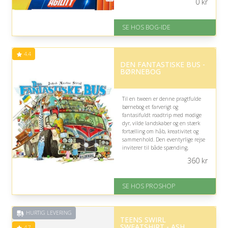
0
kr
tryg leg.
På lager
SE HOS BOG-IDE
Levering: 1-3 hverdage -
forventet leveringstid
Gratis fragt
4.4
Fremragende Trustpilot rating
DEN FANTASTISKE BUS -
på 4.6 ud af 5
BØRNEBOG
Til en tween er denne pragtfulde
børnebog et farverigt og
fantasifuldt roadtrip med modige
dyr, vilde landskaber og en stærk
fortælling om håb, kreativitet og
sammenhold. Den eventyrlige rejse
inviterer til både spænding,
eftertanke og drømmerier.
360
kr
På lager
Levering: 2-12 hverdage
SE HOS PROSHOP
Fremragende Trustpilot rating
på 4.4 ud af 5
HURTIG LEVERING
TEENS SWIRL
SWEATSHIRT - ASH
4.7