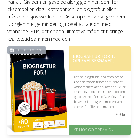
har alt. Giv dem en gave de aldrig glemmer, som for
eksempel en dag i klatreparken, en biograftur eller
måske en sjov workshop. Disse oplevelser vil give dem
uforglemmelige minder og noget at tale om med
vennerne. Plus, det er den ultimative måde at tilbringe
kvalitetstid sammen med dem.
HURTIG LEVERING
BIOGRAFTUR FOR 1,
OPLEVELSESGAVER,
Denne pragtfulde biografoplevelse
giver en tween friheden til selv at
vælge mellem action, romantik eller
drama og nyde filmen med popcorn
og sodavand. Den sociale biograftur
bliver ekstra hyggelig med en ven
eller et familiemedlem, men
filmvalget bør passe til alderen.
199
kr
På lager
Levering: E-gavekort kan leveres
SE HOS GO DREAM DK
inden for 1 time