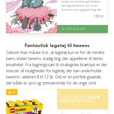
temaer om venskab og forelskelse.
Vær dog opmærksom på, at den
klamme humor og grove streg ikke
passer til alle.
180
kr
På lager
Levering: 1-3 hverdage -
SE HOS BOG-IDE
forventet leveringstid
Gratis fragt
Fremragende Trustpilot rating
på 4.6 ud af 5
Fantastisk legetøj til tweens
Selvom man måske tror, at legetøj kun er for de mindre
børn, elsker tweens stadig ting, der appellerer til deres
kreativitet. Fra bygningssæt til strategiske brætspil, er der
masser af muligheder for legetøj, der kan underholde
tweens i alderen 8 til 12 år. Det er en perfekt gaveidé,
der både er sjov og stimulerende for de unge sind.
4.4
LEGO CLASSIC 10698 ®
KREATIVT BYGGERI