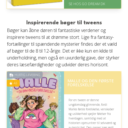
inden for 1 time
SE HOS GO DREAM DK
Inspirerende bøger til tweens
Bøger kan åbne døren til fantastiske verdener og
inspirere tweens til at drømme stort. Lige fra fantasy-
fortællinger til spændende mysterier findes der et væld
af bøger til de 8 til 12-årige. Det er ikke kun en kilde til
underholdning, men også en uvurderlig gave, der styrker
deres læsefærdigheder og udvider deres horisont.
HURTIG LEVERING
MALLE OG DEN FØRSTE
4.6
FORELSKELSE
For en tween er denne
ungdomsbog glimrende, fordi
Malles første forelskelse, venskaber
og usikkerhed spejler følelser fra
hverdagen, samtidig med at
historien opmuntrer til selvværd og
autenticitet. Den passer især godt,