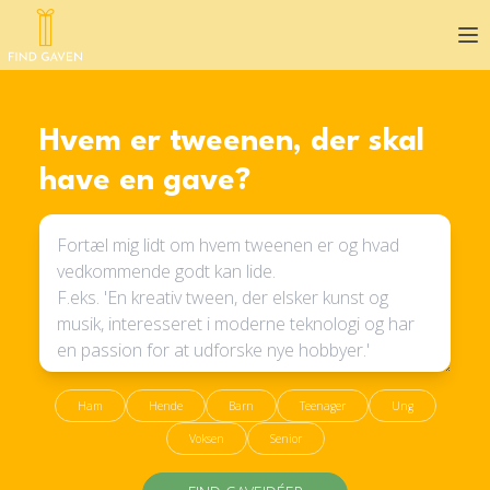
Op
Hvem er tweenen, der skal
have en gave?
Ham
Hende
Barn
Teenager
Ung
Voksen
Senior