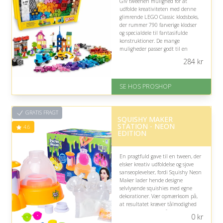
Giv tweenen mulighed for at
udfolde kreativiteten med denne
glimrende LEGO Classic klodsboks,
der rummer 790 farverige klodser
og specialdele til fantasifulde
konstruktioner. De mange
muligheder passer godt til en
nysgerrig alder, men vær
284
kr
opmærksom på, at sættet kræver
lyst til selvstændig idéudvikling.
SE HOS PROSHOP
På lager
Levering: 2-12 hverdage
Fremragende Trustpilot rating
GRATIS FRAGT
på 4.4 ud af 5
SQUISHY MAKER
STATION - NEON
4.6
EDITION
En pragtfuld gave til en tween, der
elsker kreativ udfoldelse og sjove
sanseoplevelser, fordi Squishy Neon
Maker lader hende designe
selvlysende squishies med egne
dekorationer. Vær opmærksom på,
at resultatet kræver tålmodighed
og præcision, især når ballonerne
0
kr
skal fyldes og lukkes.