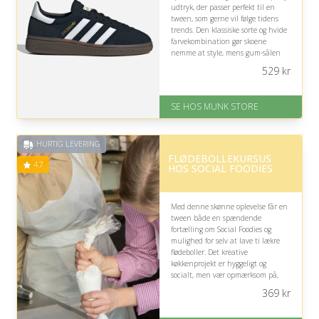
udtryk, der passer perfekt til en
tween, som gerne vil følge tidens
trends. Den klassiske sorte og hvide
farvekombination gør skoene
nemme at style, mens gum-sålen
tilføjer et moderne retropræg til
529
kr
hverdagslooket.
På lager
SE HOS MUNK STORE
Levering: 1-2 dages levering
Fremragende Trustpilot rating
på 4.7 ud af 5
HURTIG LEVERING
FLØDEBOLLEKURSUS
4.7
HOS SOCIAL FOODIES
Med denne skønne oplevelse får en
tween både en spændende
fortælling om Social Foodies og
mulighed for selv at lave ti lækre
flødeboller. Det kreative
køkkenprojekt er hyggeligt og
socialt, men vær opmærksom på,
om alderen passer til aktivitetens
369
kr
rammer.