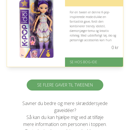
For en tween er denne K-pop-
inspirerede mode-dukke en
fantastisk gave, fordi den
kombinerer trendy idolstil,
dæmonjæger-tema og kreativ
rolleleg. Med udskifteligt tøj, sko og
personlige accessories kan hun
skabe forskellige looks og udforske
0
kr
sin egen stil gennem leg.
På lager
SE HOS BOG-IDE
Levering: 1-3 hverdage -
forventet leveringstid
Gratis fragt
Fremragende Trustpilot rating
på 4.6 ud af 5
SE FLERE GAVER TIL TWEENEN
Savner du bedre og mere skræddersyede
gaveidéer?
Så kan du kan hjælpe mig ved at tilføje
mere information om personen i toppen.