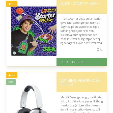
JOJO'S - STARTER PACK
4.6
Til en tween er dette en fantastisk
gave, fordi sættet gør det nemt at
begynde på en spændende Jojo’s-
samling med sjældne farver,
stickers, album og tilbehør, der
både inviterer til leg, organisering
og deltagelse i Jojo’s-aktiviteter med
venner.
0
kr
På lager
Levering: 1-3 hverdage -
SE HOS BOG-IDE
forventet leveringstid
Gratis fragt
Fremragende Trustpilot rating
4.4
på 4.6 ud af 5
NOTHING HEADPHONE -
-18%
YELLOW
Med sit farverige design, kraftfulde
lyd og intuitive knapper er Nothing
Headphone (a) ideel til en tween,
der vil nyde musik, videoer og spil