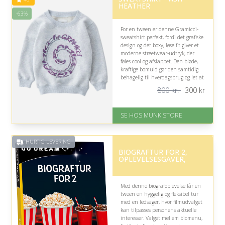
HEATHER
-63%
For en tween er denne Gramicci-
sweatshirt perfekt, fordi det grafiske
design og det boxy, løse fit giver et
moderne streetwear-udtryk, der
føles cool og afslappet. Den bløde,
kraftige bomuld gør den samtidig
behagelig til hverdagsbrug og let at
style.
800 kr.
300
kr
På lager
Levering: 1-2 dages levering
SE HOS MUNK STORE
Fremragende Trustpilot rating
på 4.7 ud af 5
Nedsat: 63% (Normalpris: 800
HURTIG LEVERING
kr.)
BIOGRAFTUR FOR 2,
OPLEVELSESGAVER,
Med denne biografoplevelse får en
tween en hyggelig og fleksibel tur
med en ledsager, hvor filmudvalget
kan tilpasses personens aktuelle
interesser. Valget mellem biomenu,