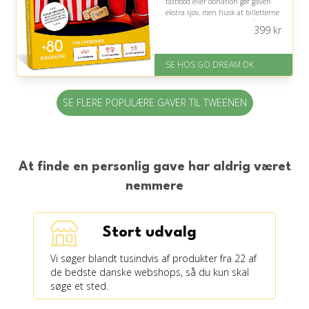
fastfood eller donation gør gaven
ekstra sjov, men husk at billetterne
skal ombyttes og bestilles på
399
kr
forhånd.
På lager
SE HOS GO DREAM DK
Levering: E-gavekort kan leveres
inden for 1 time
SE FLERE POPULÆRE GAVER TIL TWEENEN
At finde en personlig gave har aldrig været
nemmere
Stort udvalg
Vi søger blandt tusindvis af produkter fra 22 af
de bedste danske webshops, så du kun skal
søge et sted.