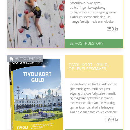
København, hvor sjove
udfordringer, bevægelse og
mulighed for at teste egne grænser
skaber en spændende dag. De
mange femstjernede anmeldelser
understøtter oplevelsens kvalitet,
250
kr
men højdeskræk kan være værd at
overveje.
SE HOS TRUESTORY
På lager
Levering: 1-2 dages levering.
Eller lav digitalt gavekort med det
HURTIG LEVERING
samme
TIVOLIKORT - GULD,
Fremragende Trustpilot rating
OPLEVELSESGAVER,
på 4.7 ud af 5
For en tween er Tivolis Guldkort en
glimrende gave, fordi det giver
adgang til sjove forlystelser, musik
og hyggelige oplevelser sammen
med venner eller familie. Vær dog
opmærksom på, at alle ledsagere
skal ankomme samlet ved entréen.
1599
kr
På lager
Levering: E-gavekort kan leveres