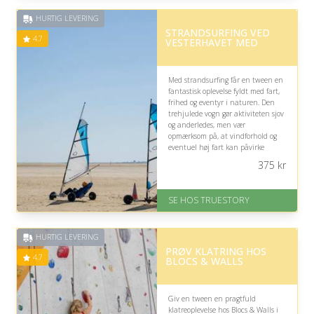
HURTIG LEVERING
STRANDSURFING VED
4.7
VESTERHAVET MED
Med strandsurfing får en tween en
fantastisk oplevelse fyldt med fart,
frihed og eventyr i naturen. Den
trehjulede vogn gør aktiviteten sjov
og anderledes, men vær
opmærksom på, at vindforhold og
eventuel høj fart kan påvirke
oplevelsen.
375
kr
På lager
Levering: 1-2 dages levering.
SE HOS TRUESTORY
Eller lav digitalt gavekort med det
samme
Fremragende Trustpilot rating
HURTIG LEVERING
på 4.7 ud af 5
PRØV KLATRING HOS
4.7
BLOCS & WALLS
Giv en tween en pragtfuld
klatreoplevelse hos Blocs & Walls i