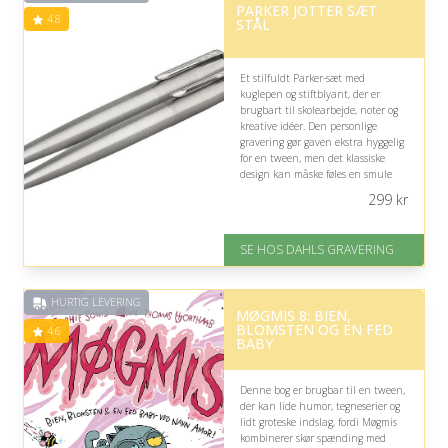
PARKER JOTTER SÆT
4.8
STÅL
Et stilfuldt Parker-sæt med
kuglepen og stiftblyant, der er
brugbart til skolearbejde, noter og
kreative idéer. Den personlige
gravering gør gaven ekstra hyggelig
for en tween, men det klassiske
design kan måske føles en smule
voksent.
299
kr
På lager
Levering: 2-3 dage
SE HOS DAHLS GRAVERING
Fremragende Trustpilot rating
på 4.8 ud af 5
HURTIG LEVERING
MØGMIS 8: BIEN,
BLOMSTEN OG EN FED
4.6
BABY
Denne bog er brugbar til en tween,
der kan lide humor, tegneserier og
lidt groteske indslag, fordi Møgmis
kombinerer skør spænding med