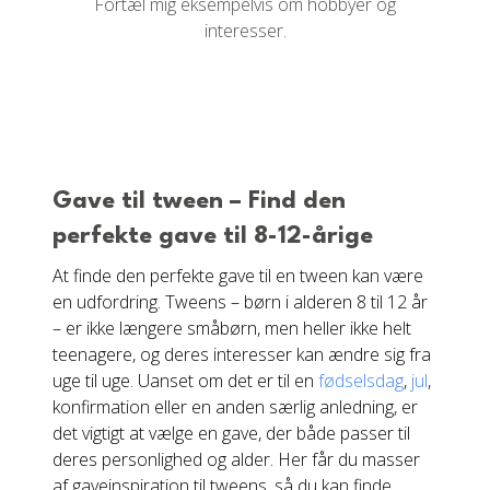
Fortæl mig eksempelvis om hobbyer og
interesser.
Gave til tween – Find den
perfekte gave til 8-12-årige
At finde den perfekte gave til en tween kan være
en udfordring. Tweens – børn i alderen 8 til 12 år
– er ikke længere småbørn, men heller ikke helt
teenagere, og deres interesser kan ændre sig fra
uge til uge. Uanset om det er til en
fødselsdag
,
jul
,
konfirmation eller en anden særlig anledning, er
det vigtigt at vælge en gave, der både passer til
deres personlighed og alder. Her får du masser
af gaveinspiration til tweens, så du kan finde