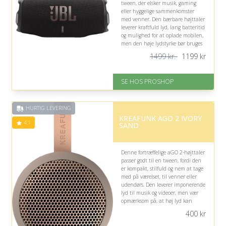
tween, der elsker musik, gaming
eller hyggelige sammenkomster
med venner. Den bærbare højttaler
leverer kraftfuld lyd, lang batteritid
og mulighed for at oplade mobilen,
men den høje lydstyrke bør bruges
hensynsfuldt derhjemme.
1499 kr.
1199
kr
På lager
Levering: 2-12 hverdage
SE HOS PROSHOP
Fremragende Trustpilot rating
på 4.4 ud af 5
Nedsat: 21% (Normalpris: 1499
HURTIG LEVERING
kr.)
KREAFUNK AGO 2 IVORY
4.1
SAND
Denne fortræffelige aGO 2-højttaler
passer godt til en tween, fordi den
er kompakt, stilfuld og nem at tage
med på værelset, til venner eller
udendørs. Den leverer imponerende
lyd til musik og videoer, men vær
opmærksom på, at høj lyd kan
genere andre.
400
kr
På lager