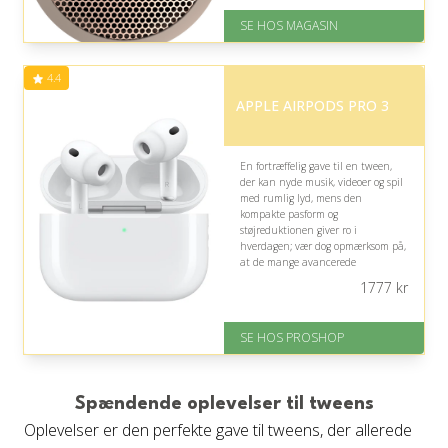
Levering: 1-3 dage
SE HOS MAGASIN
God Trustpilot rating på 4.1 ud
af 5
4.4
APPLE AIRPODS PRO 3
En fortræffelig gave til en tween,
der kan nyde musik, videoer og spil
med rumlig lyd, mens den
kompakte pasform og
støjreduktionen giver ro i
hverdagen; vær dog opmærksom på,
at de mange avancerede
funktioner kan være mere end
1777
kr
nødvendigt.
På lager
SE HOS PROSHOP
Levering: 2-12 hverdage
Fremragende Trustpilot rating
på 4.4 ud af 5
Spændende oplevelser til tweens
Oplevelser er den perfekte gave til tweens, der allerede