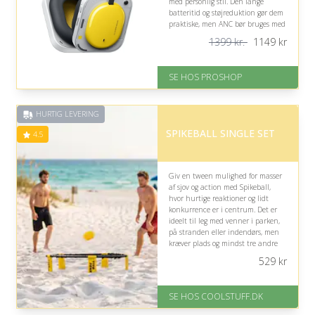
med personlig stil. Den lange
batteritid og støjreduktion gør dem
praktiske, men ANC bør bruges med
omtanke nær trafik.
1399 kr.
1149
kr
På lager
Levering: 2-12 hverdage
SE HOS PROSHOP
Fremragende Trustpilot rating
på 4.4 ud af 5
Nedsat: 18% (Normalpris: 1399
HURTIG LEVERING
kr.)
SPIKEBALL SINGLE SET
4.5
Giv en tween mulighed for masser
af sjov og action med Spikeball,
hvor hurtige reaktioner og lidt
konkurrence er i centrum. Det er
ideelt til leg med venner i parken,
på stranden eller indendørs, men
kræver plads og mindst tre andre
spillere.
529
kr
På lager
Levering: Standard leveringstid
SE HOS COOLSTUFF.DK
er 1-3 hverdage.
Gratis fragt