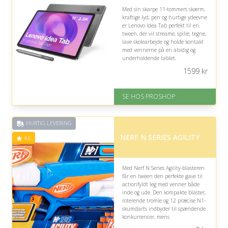
Med sin skarpe 11-tommers skærm,
kraftige lyd, pen og hurtige ydeevne
er Lenovo Idea Tab perfekt til en
tween, der vil streame, spille, tegne,
lave skolearbejde og holde kontakt
med vennerne på en alsidig og
underholdende tablet.
1599
kr
På lager
Levering: 2-12 hverdage
Fremragende Trustpilot rating
SE HOS PROSHOP
på 4.4 ud af 5
HURTIG LEVERING
NERF N SERIES AGILITY
4.6
Med Nerf N Series Agility-blasteren
får en tween den perfekte gave til
actionfyldt leg med venner både
inde og ude. Den kompakte blaster,
roterende tromle og 12 præcise N1-
skumdarts indbyder til spændende
konkurrencer, mens
sikkerhedsbriller bør tilvælges for