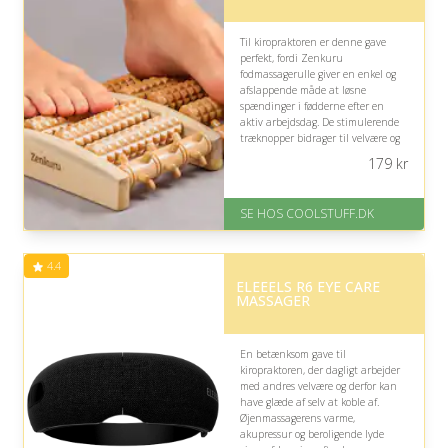
Til kiropraktoren er denne gave
perfekt, fordi Zenkuru
fodmassagerulle giver en enkel og
afslappende måde at løsne
spændinger i fødderne efter en
aktiv arbejdsdag. De stimulerende
træknopper bidrager til velvære og
en behagelig pause mellem
179
kr
behandlingerne.
På lager
SE HOS COOLSTUFF.DK
Levering: Standard leveringstid
er 1-3 hverdage.
Fremragende Trustpilot rating
4.4
på 4.5 ud af 5
ELEEELS R6 EYE CARE
MASSAGER
En betænksom gave til
kiropraktoren, der dagligt arbejder
med andres velvære og derfor kan
have glæde af selv at koble af.
Øjenmassagerens varme,
akupressur og beroligende lyde