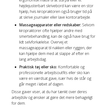
ergonomisk måtte til at stå på eller et
højdejusterbart skrivebord kan være en stor
hjælp, hvis kiropraktoren også bruger tid på
at skrive journaler eller lave kontorarbejde.
Massageapparater eller redskaber:
Selvom
kiropraktorer ofte hjælper andre med
smertebehandling, kan de også have brug for
lidt selvforkælelse. Overvej et
massageapparat til nakken eller ryggen, der
kan hjælpe dem med at slappe af efter en
lang arbejdsdag.
Praktisk tøj eller sko:
Komfortable og
professionelle arbejdsoutfits eller sko kan
være en værdsat gave, især hvis de står og
går meget i løbet af dagen.
Disse gaver viser, at du har tænkt over deres
arbejdsliv og ønsker at gøre det mere behageligt
for dem.