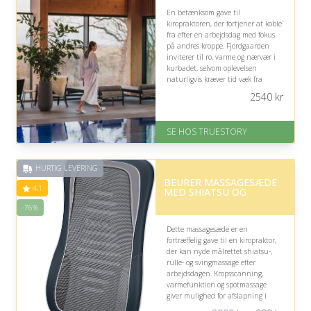
En betænksom gave til
kiropraktoren, der fortjener at koble
fra efter en arbejdsdag med fokus
på andres kroppe. Fjordgaarden
inviterer til ro, varme og nærvær i
kurbadet, selvom oplevelsen
naturligvis kræver tid væk fra
klinikken og passer bedst med en
2540
kr
fleksibel kalender.
På lager
SE HOS TRUESTORY
Levering: 1-2 dages levering.
Eller lav digitalt gavekort med det
samme
HURTIG LEVERING
Fremragende Trustpilot rating
BEURER MASSAGESÆDE
på 4.7 ud af 5
4.1
MED SHIATSU OG
-76%
Dette massagesæde er en
fortræffelig gave til en kiropraktor,
der kan nyde målrettet shiatsu-,
rulle- og svingmassage efter
arbejdsdagen. Kropsscanning,
varmefunktion og spotmassage
giver mulighed for afslapning i
nakke og ryg, men bør bruges som