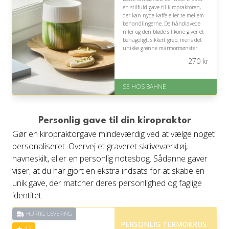
en stilfuld gave til kiropraktoren,
der kan nyde kaffe eller te mellem
behandlingerne. De håndlavede
riller og den bløde silikone giver et
behageligt, sikkert greb, mens det
unikke grønne marmormønster
tilfører klinikken eller hjemmet
270
kr
personlighed.
På lager
SE HOS BAHNE
Levering: 1-3 hverdage
Fremragende Trustpilot rating
på 4.3 ud af 5
Personlig gave til din kiropraktor
Gør en kiropraktorgave mindeværdig ved at vælge noget
personaliseret. Overvej et graveret skriveværktøj,
navneskilt, eller en personlig notesbog. Sådanne gaver
viser, at du har gjort en ekstra indsats for at skabe en
unik gave, der matcher deres personlighed og faglige
identitet.
HURTIG LEVERING
PERSONLIG TERMOKRUS
4.5