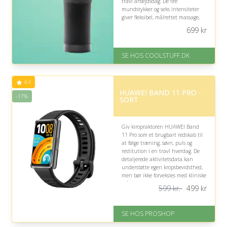
travl arbejdsdag. De fire
mundstykker og seks intensiteter
giver fleksibel, målrettet massage,
men bør anvendes med faglig
699
kr
omtanke.
På lager
SE HOS COOLSTUFF.DK
Levering: Standard leveringstid
er 1-3 hverdage.
Gratis fragt
4.4
Fremragende Trustpilot rating
HUAWEI BAND 11 PRO -
på 4.5 ud af 5
-17%
SORT
Giv kiropraktoren HUAWEI Band
11 Pro som et brugbart redskab til
at følge træning, søvn, puls og
restitution i en travl hverdag. De
detaljerede aktivitetsdata kan
understøtte egen kropsbevidsthed,
men bør ikke forveksles med kliniske
målinger eller bruges som
599 kr.
499
kr
diagnostisk værktøj.
På lager
SE HOS PROSHOP
Levering: 2-12 hverdage
Fremragende Trustpilot rating