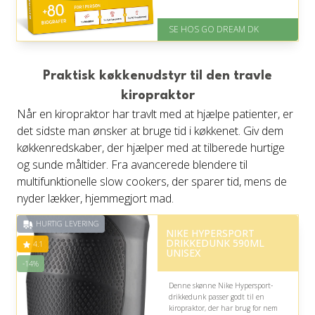
behagelig.
SE HOS GO DREAM DK
På lager
Levering: E-gavekort kan leveres
inden for 1 time
Praktisk køkkenudstyr til den travle
kiropraktor
Når en kiropraktor har travlt med at hjælpe patienter, er
det sidste man ønsker at bruge tid i køkkenet. Giv dem
køkkenredskaber, der hjælper med at tilberede hurtige
og sunde måltider. Fra avancerede blendere til
multifunktionelle slow cookers, der sparer tid, mens de
nyder lækker, hjemmegjort mad.
HURTIG LEVERING
NIKE HYPERSPORT
DRIKKEDUNK 590ML
4.1
UNISEX
-14%
Denne skønne Nike Hypersport-
drikkedunk passer godt til en
kiropraktor, der har brug for nem