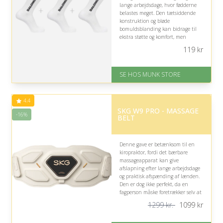
lange arbejdsdage, hvor fødderne
belastes meget. Den tætsiddende
konstruktion og bløde
bomuldsblanding kan bidrage til
ekstra støtte og komfort, men
pasformen bør vælges omhyggeligt,
119
kr
da behovet varierer.
På lager
SE HOS MUNK STORE
Levering: 1-2 dages levering
Fremragende Trustpilot rating
på 4.7 ud af 5
4.4
SKG W9 PRO - MASSAGE
-16%
BELT
Denne gave er betænksom til en
kiropraktor, fordi det bærbare
massageapparat kan give
afslapning efter lange arbejdsdage
og praktisk afspænding af lænden.
Den er dog ikke perfekt, da en
fagperson måske foretrækker selv at
vurdere, hvilke
1299 kr.
1099
kr
behandlingsteknikker der er mest
hensigtsmæssige.