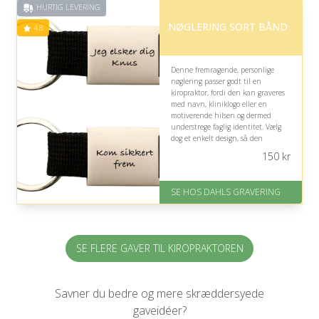
HURTIG LEVERING
på 4.8 ud af 5
NØGLERING SORT BÅND
4.8
Denne fremragende, personlige
nøglering passer godt til en
kiropraktor, fordi den kan graveres
med navn, kliniklogo eller en
motiverende hilsen og dermed
understrege faglig identitet. Vælg
dog et enkelt design, så den
professionelle fremtoning bevares i
150
kr
hverdagen.
På lager
SE HOS DAHLS GRAVERING
Levering: 2-3 dage
Fremragende Trustpilot rating
på 4.8 ud af 5
SE FLERE GAVER TIL KIROPRAKTOREN
Savner du bedre og mere skræddersyede
gaveidéer?