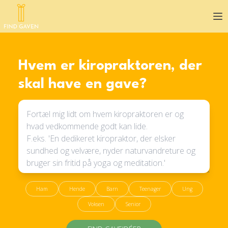
Op
Hvem er kiropraktoren, der
skal have en gave?
Ham
Hende
Barn
Teenager
Ung
Voksen
Senior