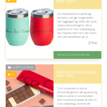
MED TEKST
Giv kiropraktoren et personligt
termokrus, der gør morgenkaffen
lidt hyggeligere og holder den varm
mellem behandlingerne. Det er
praktisk til en travl arbejdsdag og
kan tilpasses med navn eller motiv,
men vær opmærksom på, at
designet bør være enkelt og
219
kr
professionelt til klinikbrug.
På lager
SE HOS COOLSTUFF.DK
Levering: Standard leveringstid
er 1-3 hverdage.
Fremragende Trustpilot rating
HURTIG LEVERING
på 4.5 ud af 5
PERSONLIG CHOKOLADE
4.5
MED TEKST
Til en kiropraktor er denne
fantastiske gave en sød og personlig
måde at sende en anerkendelse
eller humoristisk besked på efter en
travl arbejdsdag. Sammensæt