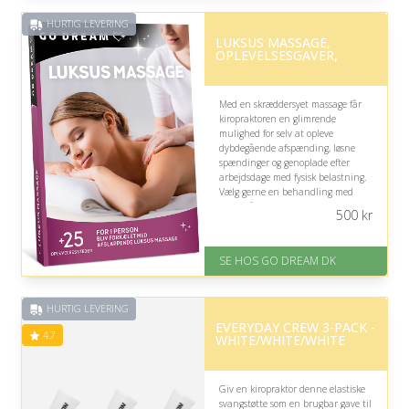
på 4.4 ud af 5
HURTIG LEVERING
Nedsat: 17% (Normalpris: 599
LUKSUS MASSAGE,
kr.)
OPLEVELSESGAVER,
Med en skræddersyet massage får
kiropraktoren en glimrende
mulighed for selv at opleve
dybdegående afspænding, løsne
spændinger og genoplade efter
arbejdsdage med fysisk belastning.
Vælg gerne en behandling med
fokus på restitution, da
500
kr
vedkommende allerede arbejder
professionelt med kroppens
bevægelighed.
SE HOS GO DREAM DK
På lager
Levering: E-gavekort kan leveres
HURTIG LEVERING
inden for 1 time
EVERYDAY CREW 3-PACK -
4.7
WHITE/WHITE/WHITE
Giv en kiropraktor denne elastiske
svangstøtte som en brugbar gave til