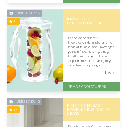
HURTIG LEVERING
KANDE MED
4.5
FRUGTBEHOLDER
Denne kande er ideel til
kiropraktoren, der ønsker en enkel
måde at få mere vand i hverdagen
gennem friske, naturlige smage.
Frugtbeholderen gør det nemt at
eksperimentere med bær og frugt,
så en travl arbejdsdag kan
suppleres med en indbydende og
159
kr
forfriskende drik.
På lager
SE HOS COOLSTUFF.DK
Levering: Standard leveringstid
er 1-3 hverdage.
Fremragende Trustpilot rating
HURTIG LEVERING
på 4.5 ud af 5
RIFLET CONTRAST
MARBLE KRUS, GREEN
4.3
GRASS
Dette fantastiske Contrast-krus er