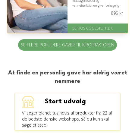
massagehoveder og
varmefunktionen giver behagelig
lindring fra nakke til lænd, men
895
kr
bør bruges som velvære og ikke
erstatning for faglig behandling.
SE HOS COOLSTUFF.DK
På lager
Levering: Standard leveringstid
er 1-3 hverdage.
SE FLERE POPULÆRE GAVER TIL KIROPRAKTOREN
Gratis fragt
Fremragende Trustpilot rating
på 4.5 ud af 5
At finde en personlig gave har aldrig været
nemmere
Stort udvalg
Vi søger blandt tusindvis af produkter fra 22 af
de bedste danske webshops, så du kun skal
søge et sted.