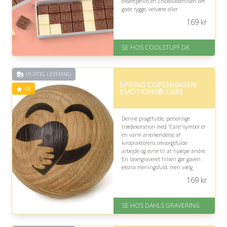
eksempelvis en chokoladehilsen om
gode rygge, velvære eller
taknemmelige klienter, der kan
169
kr
nydes i pausen.
På lager
SE HOS COOLSTUFF.DK
Levering: Standard leveringstid
er 1-3 hverdage.
Fremragende Trustpilot rating
HURTIG LEVERING
på 4.5 ud af 5
SPRING COPENHAGEN
4.8
EMOTIONS® CARE
Denne pragtfulde, personlige
trædekoration med “Care”-symbol er
en varm anerkendelse af
kiropraktorens omsorgsfulde
arbejde og evne til at hjælpe andre.
En lasergraveret hilsen gør gaven
ekstra meningsfuld, men vælg
teksten med omtanke, så den
169
kr
afspejler modtagerens professionelle
og empatiske side.
SE HOS DAHLS GRAVERING
På lager
Levering: 2-3 dage
Fremragende Trustpilot rating