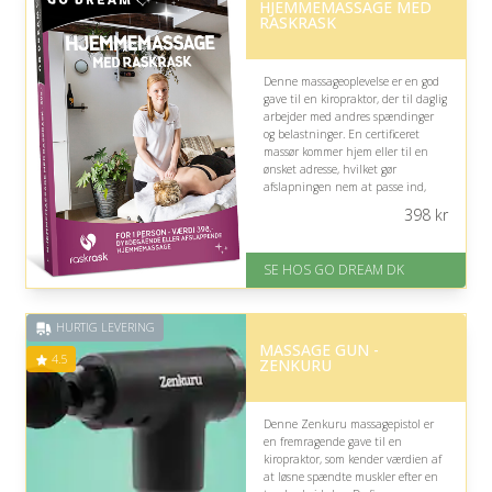
HJEMMEMASSAGE MED
RASKRASK
Denne massageoplevelse er en god
gave til en kiropraktor, der til daglig
arbejder med andres spændinger
og belastninger. En certificeret
massør kommer hjem eller til en
ønsket adresse, hvilket gør
afslapningen nem at passe ind,
men behandlingen bør afstemmes
398
kr
med eventuelle faglige præferencer.
På lager
SE HOS GO DREAM DK
Levering: E-gavekort kan leveres
inden for 1 time
HURTIG LEVERING
MASSAGE GUN -
4.5
ZENKURU
Denne Zenkuru massagepistol er
en fremragende gave til en
kiropraktor, som kender værdien af
at løsne spændte muskler efter en