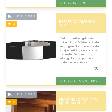
SE HOS PROSHOP
På lager
Levering: 2-12 hverdage
Fremragende Trustpilot rating
HURTIG LEVERING
på 4.4 ud af 5
BESAFE ID ARMBÅND
Nedsat: 16% (Normalpris: 1299
4.8
SORT
kr.)
Med sin praktiske og diskrete
udformning er BeSafe-armbåndet
en god gave til en kiropraktor, der
arbejder aktivt og møder mange
mennesker. Det giver hurtig
adgang til vigtige oplysninger
under sport eller travle
arbejdsdage, men er især relevant,
195
kr
hvis modtageren ønsker ekstra
personlig sikkerhed.
SE HOS DAHLS GRAVERING
På lager
Levering: 2-3 dage
Fremragende Trustpilot rating
HURTIG LEVERING
på 4.8 ud af 5
SPAOPHOLD FOR 2 PÅ
4.7
FJORDGAARDEN