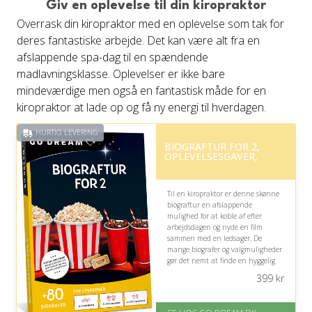
Giv en oplevelse til din kiropraktor
Overrask din kiropraktor med en oplevelse som tak for
deres fantastiske arbejde. Det kan være alt fra en
afslappende spa-dag til en spændende
madlavningsklasse. Oplevelser er ikke bare
mindeværdige men også en fantastisk måde for en
kiropraktor at lade op og få ny energi til hverdagen.
HURTIG LEVERING
BIOGRAFTUR FOR 2,
OPLEVELSESGAVER,
Til en kiropraktor er denne skønne
biograftur en afslappende
mulighed for at koble af efter
arbejdsdagen og nyde en film
sammen med en ledsager. De
mange biografer og valgmuligheder
gør det nemt at finde en hyggelig
aften, der passer kalenderen og
399
kr
humøret.
På lager