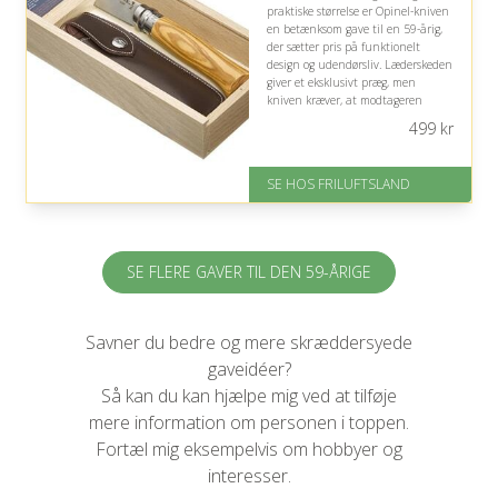
praktiske størrelse er Opinel-kniven
en betænksom gave til en 59-årig,
der sætter pris på funktionelt
design og udendørsliv. Læderskeden
giver et eksklusivt præg, men
kniven kræver, at modtageren
faktisk har glæde af friluftsudstyr.
499
kr
På lager
Levering: 1-2 hverdage
SE HOS FRILUFTSLAND
Gratis fragt
God Trustpilot rating på 3.8 ud
af 5
SE FLERE GAVER TIL DEN 59-ÅRIGE
Savner du bedre og mere skræddersyede
gaveidéer?
Så kan du kan hjælpe mig ved at tilføje
mere information om personen i toppen.
Fortæl mig eksempelvis om hobbyer og
interesser.