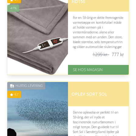
HD150
-41%
For en 59-årig er dette fremragende
varmetæppe en komfortabel måde
at holde varmen på i
vintermånederne, alene eller
sammen med en anden. Den store,
bløde størrelse, seks temperaturtrin
og sikker automatiske slukning gør
det særligt hyggeligt og praktisk.
1299 kr.
777
kr
På lager
Levering: 1-3 dage
SE HOS MAGASIN
God Trustpilot rating på 4.1 ud
af 5
Nedsat: 41% (Normalpris: 1299
HURTIG LEVERING
kr.)
OPLEV SORT SOL
4.7
Denne oplevelse er perfekt til en
59-årig, der vil nyde et
fascinerende naturfænomen i
roligt tempo. Den guidede tur til
Sort Sol i Sønderjylland byder på