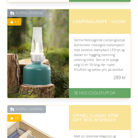
af 5
HURTIG LEVERING
CAMPINGLAMPE - VOONI
4.5
Denne fremragende campinglampe
kombinerer nostalgisk olielampestil
med praktisk, dæmpbart LED-lys og
skaber en hyggelig stemning
omkring teltet. Den er et oplagt
valg til en 59-årig, der nyder
friluftsliv og sætter pris på komfort
uden besværet ved traditionel
289
kr
belysning.
På lager
SE HOS COOLSTUFF.DK
Levering: Standard leveringstid
er 1-3 hverdage.
Fremragende Trustpilot rating
HURTIG LEVERING
på 4.5 ud af 5
OPINEL CLASSIC N°08
3.8
GIFT BOX W/SHEATH
Med sin klassiske elegance og