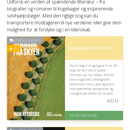
Udforsk en verden af spændende litteratur – fra
biografier og romaner til kogebøger og inspirerende
selvhjælpsbøger. Med den rigtige bog kan du
transportere modtageren til nye verdener eller give dem
mulighed for at fordybe sig i en lidenskab.
HURTIG LEVERING
DANMARK FRA SKYEN
4.6
Denne bog er en god gave til en 59-
årig, der kan lide at opleve
Danmark på nye måder, fordi de
stemningsfulde luftfotografier
kombinerer natur, byer og kultur
med spændende perspektiver og
indsigtsfulde tekster om landets
udvikling og særpræg.
400
kr
På lager
Levering: 1-3 hverdage -
SE HOS BOG-IDE
forventet leveringstid
Gratis fragt
Fremragende Trustpilot rating