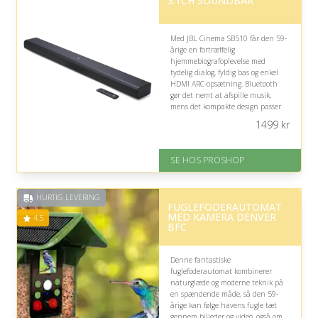
3.1CH SOUNDBAR
Med JBL Cinema SB510 får den 59-
årige en fortræffelig
hjemmebiografoplevelse med
tydelig dialog, fyldig bas og enkel
HDMI ARC-opsætning. Bluetooth
gør det nemt at afspille musik,
mens det kompakte design passer
fleksibelt ind i stuen uden
1499
kr
unødvendigt kabelrod.
På lager
SE HOS PROSHOP
Levering: 2-12 hverdage
Fremragende Trustpilot rating
på 4.4 ud af 5
HURTIG LEVERING
FUGLEFODERAUTOMAT
MED KAMERA DENVER
4.5
BFC
Denne fantastiske
fuglefoderautomat kombinerer
naturglæde og moderne teknik på
en spændende måde, så den 59-
årige kan følge havens fugle tæt
gennem billeder og video, også om