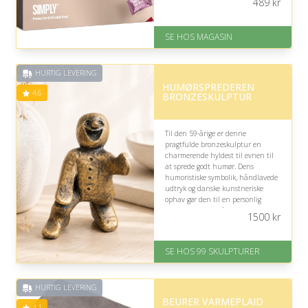
489
kr
hvis modtageren holder af søde
delikatesser.
SE HOS MAGASIN
På lager
Levering: 1-3 dage
God Trustpilot rating på 4.1 ud
HURTIG LEVERING
af 5
HUMØRSPREDEREN
4.6
BRONZESKULPTUR
Til den 59-årige er denne
pragtfulde bronzeskulptur en
charmerende hyldest til evnen til
at sprede godt humør. Dens
humoristiske symbolik, håndlavede
udtryk og danske kunstneriske
ophav gør den til en personlig
dekoration med både varme og
1500
kr
samlerværdi.
På lager
SE HOS 99 SKULPTURER
Levering: 1-2 dage
Gratis fragt
Fremragende Trustpilot rating
HURTIG LEVERING
på 4.6 ud af 5
BEURER VARMEPLAID
4.1