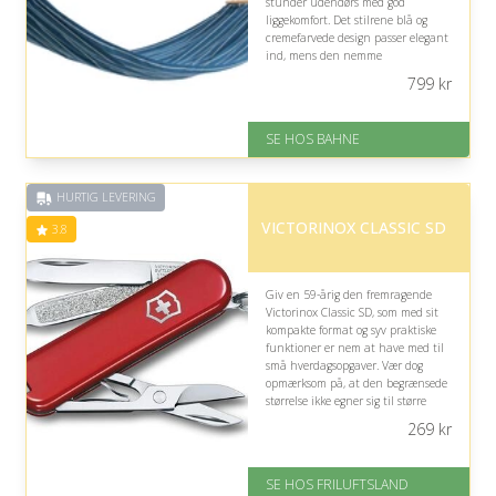
stunder udendørs med god
liggekomfort. Det stilrene blå og
cremefarvede design passer elegant
ind, mens den nemme
sammenpakning gør den praktisk
799
kr
at tage med på sommerens
udflugter.
SE HOS BAHNE
På lager
Levering: 1-3 hverdage
Gratis fragt
HURTIG LEVERING
Fremragende Trustpilot rating
på 4.3 ud af 5
VICTORINOX CLASSIC SD
3.8
Giv en 59-årig den fremragende
Victorinox Classic SD, som med sit
kompakte format og syv praktiske
funktioner er nem at have med til
små hverdagsopgaver. Vær dog
opmærksom på, at den begrænsede
størrelse ikke egner sig til større
eller krævende opgaver.
269
kr
På lager
Levering: 1-2 hverdage
SE HOS FRILUFTSLAND
God Trustpilot rating på 3.8 ud