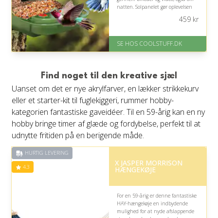
natten. Solpanelet gør oplevelsen
praktisk, mens kameraet tilfører en
459
kr
underholdende, personlig
dimension.
SE HOS COOLSTUFF.DK
På lager
Levering: Standard leveringstid
er 1-3 hverdage.
Fremragende Trustpilot rating
Find noget til den kreative sjæl
på 4.5 ud af 5
Uanset om det er nye akrylfarver, en lækker strikkekurv
eller et starter-kit til fuglekiggeri, rummer hobby-
kategorien fantastiske gaveidéer. Til en 59-årig kan en ny
hobby bringe timer af glæde og fordybelse, perfekt til at
udnytte fritiden på en berigende måde.
HURTIG LEVERING
X JASPER MORRISON
4.3
HÆNGEKØJE
For en 59-årig er denne fantastiske
HAY-hængekøje en indbydende
mulighed for at nyde afslappende