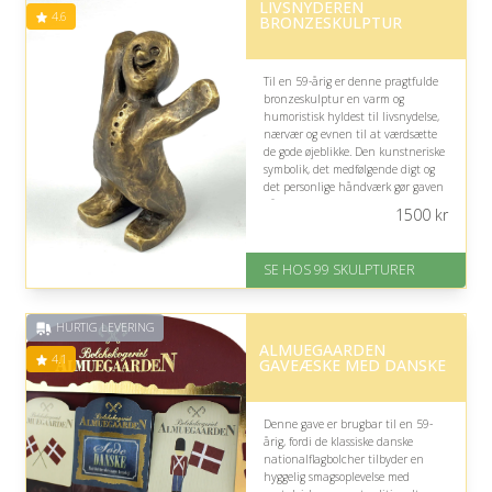
LIVSNYDEREN
4.6
BRONZESKULPTUR
Til en 59-årig er denne pragtfulde
bronzeskulptur en varm og
humoristisk hyldest til livsnydelse,
nærvær og evnen til at værdsætte
de gode øjeblikke. Den kunstneriske
symbolik, det medfølgende digt og
det personlige håndværk gør gaven
både charmerende og meningsfuld.
1500
kr
På lager
Levering: 1-2 dage
SE HOS 99 SKULPTURER
Gratis fragt
Fremragende Trustpilot rating
på 4.6 ud af 5
HURTIG LEVERING
ALMUEGAARDEN
4.1
GAVEÆSKE MED DANSKE
Denne gave er brugbar til en 59-
årig, fordi de klassiske danske
nationalflagbolcher tilbyder en
hyggelig smagsoplevelse med