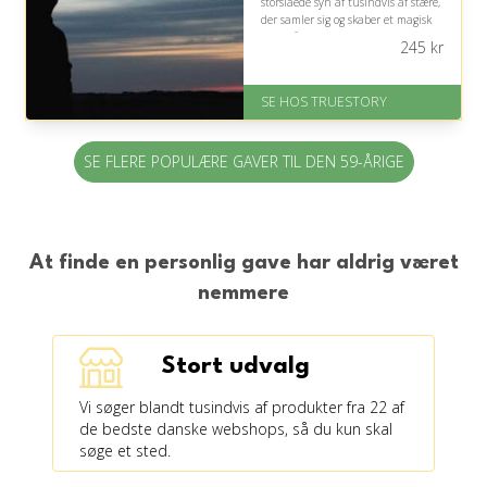
storslåede syn af tusindvis af stære,
der samler sig og skaber et magisk
skue på himlen.
245
kr
På lager
Levering: 1-2 dages levering.
SE HOS TRUESTORY
Eller lav digitalt gavekort med det
samme
Fremragende Trustpilot rating
SE FLERE POPULÆRE GAVER TIL DEN 59-ÅRIGE
på 4.7 ud af 5
At finde en personlig gave har aldrig været
nemmere
Stort udvalg
Vi søger blandt tusindvis af produkter fra 22 af
de bedste danske webshops, så du kun skal
søge et sted.