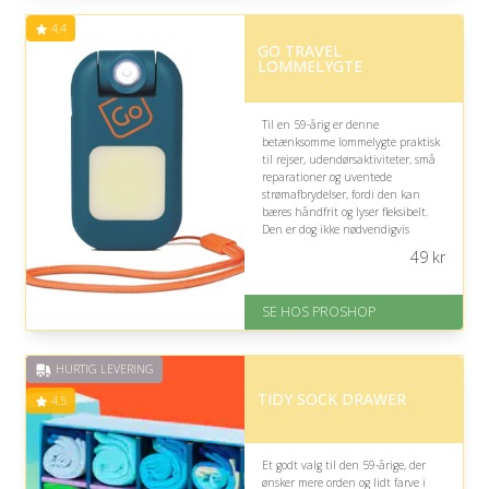
Levering: 1-3 hverdage -
4.4
forventet leveringstid
GO TRAVEL
Gratis fragt
LOMMELYGTE
Fremragende Trustpilot rating
på 4.6 ud af 5
Til en 59-årig er denne
betænksomme lommelygte praktisk
til rejser, udendørsaktiviteter, små
reparationer og uventede
strømafbrydelser, fordi den kan
bæres håndfrit og lyser fleksibelt.
Den er dog ikke nødvendigvis
oplagt, hvis modtageren sjældent
49
kr
færdes udendørs eller allerede har
en god lommelygte.
SE HOS PROSHOP
På lager
Levering: 2-12 hverdage
Fremragende Trustpilot rating
HURTIG LEVERING
på 4.4 ud af 5
TIDY SOCK DRAWER
4.5
Et godt valg til den 59-årige, der
ønsker mere orden og lidt farve i