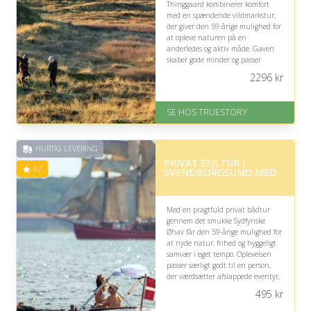
Thinggaard kombinerer komfort
med en spændende vildmarkstur,
der giver den 59-årige mulighed for
at opleve naturen på en
anderledes og aktiv måde. Gaven
skaber gode minder og passer
særligt godt til en, der værdsætter
2296
kr
oplevelser med både afslapning og
eventyr.
SE HOS TRUESTORY
På lager
Levering: 1-2 dages levering.
Eller lav digitalt gavekort med det
HURTIG LEVERING
samme
PRIVAT SEJLTUR I
Fremragende Trustpilot rating
4.7
SVENDBORGSUND MED
på 4.7 ud af 5
Med en pragtfuld privat bådtur
gennem det smukke Sydfynske
Øhav får den 59-årige mulighed for
at nyde natur, frihed og hyggeligt
samvær i eget tempo. Oplevelsen
passer særligt godt til en person,
der værdsætter afslappede eventyr,
frisk luft og en medbragt picnic.
495
kr
På lager