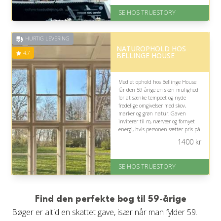
Levering: 1-2 dages levering.
SE HOS TRUESTORY
Eller lav digitalt gavekort med det
samme
Fremragende Trustpilot rating
HURTIG LEVERING
på 4.7 ud af 5
NATUROPHOLD HOS
4.7
BELLINGE HOUSE
Med et ophold hos Bellinge House
får den 59-årige en skøn mulighed
for at sænke tempoet og nyde
fredelige omgivelser med skov,
marker og grøn natur. Gaven
inviterer til ro, nærvær og fornyet
energi, hvis personen sætter pris på
afslappende getaways.
1400
kr
På lager
Levering: 1-2 dages levering.
SE HOS TRUESTORY
Eller lav digitalt gavekort med det
samme
Fremragende Trustpilot rating
på 4.7 ud af 5
Find den perfekte bog til 59-årige
Bøger er altid en skattet gave, især når man fylder 59.