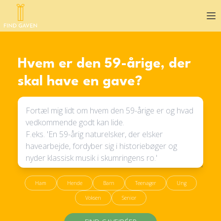
Op
Hvem er den 59-årige, der
skal have en gave?
Ham
Hende
Barn
Teenager
Ung
Voksen
Senior