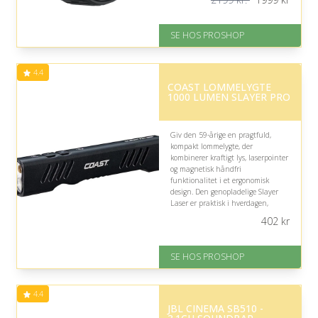
På lager
Levering: 2-12 hverdage
SE HOS PROSHOP
Fremragende Trustpilot rating
på 4.4 ud af 5
Nedsat: 10% (Normalpris: 2199
4.4
kr.)
COAST LOMMELYGTE
1000 LUMEN SLAYER PRO
Giv den 59-årige en pragtfuld,
kompakt lommelygte, der
kombinerer kraftigt lys, laserpointer
og magnetisk håndfri
funktionalitet i et ergonomisk
design. Den genopladelige Slayer
Laser er praktisk i hverdagen,
robust til udendørsbrug og nem at
402
kr
have med i lommen.
På lager
SE HOS PROSHOP
Levering: 2-12 hverdage
Fremragende Trustpilot rating
på 4.4 ud af 5
4.4
JBL CINEMA SB510 -