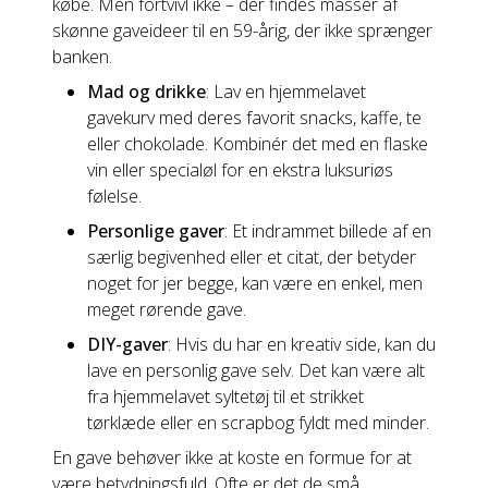
købe. Men fortvivl ikke – der findes masser af
skønne gaveideer til en 59-årig, der ikke sprænger
banken.
Mad og drikke
: Lav en hjemmelavet
gavekurv med deres favorit snacks, kaffe, te
eller chokolade. Kombinér det med en flaske
vin eller specialøl for en ekstra luksuriøs
følelse.
Personlige gaver
: Et indrammet billede af en
særlig begivenhed eller et citat, der betyder
noget for jer begge, kan være en enkel, men
meget rørende gave.
DIY-gaver
: Hvis du har en kreativ side, kan du
lave en personlig gave selv. Det kan være alt
fra hjemmelavet syltetøj til et strikket
tørklæde eller en scrapbog fyldt med minder.
En gave behøver ikke at koste en formue for at
være betydningsfuld. Ofte er det de små,