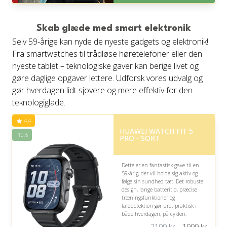
Gratis fragt
Fremragende Trustpilot rating
på 4.6 ud af 5
Skab glæde med smart elektronik
Selv 59-årige kan nyde de nyeste gadgets og elektronik!
Fra smartwatches til trådløse høretelefoner eller den
nyeste tablet – teknologiske gaver kan berige livet og
gøre daglige opgaver lettere. Udforsk vores udvalg og
gør hverdagen lidt sjovere og mere effektiv for den
teknologiglade.
4.4
HUAWEI WATCH FIT 5
-10%
PRO - SORT
Dette er en fantastisk gave til en
59-årig, der vil holde sig aktiv og
følge sin sundhed tæt. Det robuste
design, lange batteritid, præcise
træningsfunktioner og
falddetektion gør uret praktisk i
både hverdagen, på cyklen,
golfbanen og udendørs eventyr.
2199 kr.
1999
kr