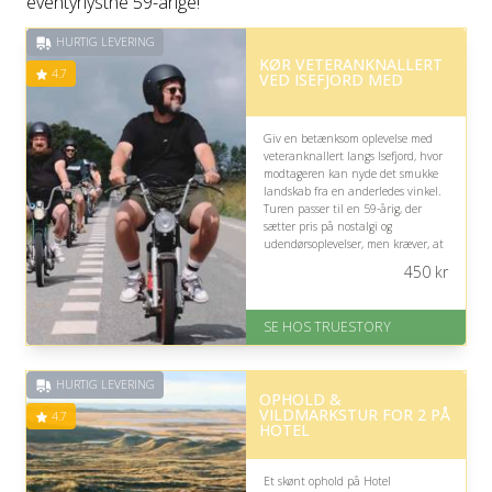
eventyrlystne 59-årige!
HURTIG LEVERING
KØR VETERANKNALLERT
4.7
VED ISEFJORD MED
Giv en betænksom oplevelse med
veteranknallert langs Isefjord, hvor
modtageren kan nyde det smukke
landskab fra en anderledes vinkel.
Turen passer til en 59-årig, der
sætter pris på nostalgi og
udendørsoplevelser, men kræver, at
tempoet og kørslen føles tryg.
450
kr
På lager
Levering: 1-2 dages levering.
SE HOS TRUESTORY
Eller lav digitalt gavekort med det
samme
Fremragende Trustpilot rating
HURTIG LEVERING
på 4.7 ud af 5
OPHOLD &
VILDMARKSTUR FOR 2 PÅ
4.7
HOTEL
Et skønt ophold på Hotel