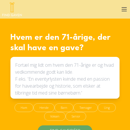
Op
Hvem er den 71-årige, der
skal have en gave?
Ham
Hende
Barn
Teenager
Ung
Voksen
Senior