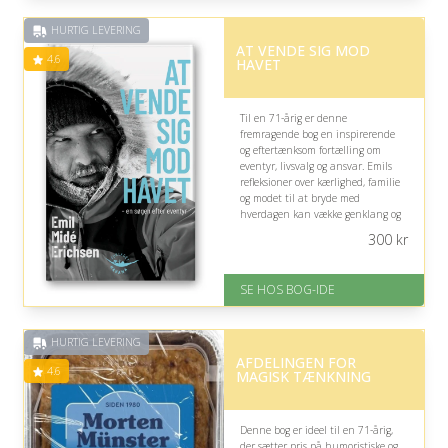
forventet leveringstid
Gratis fragt
HURTIG LEVERING
Fremragende Trustpilot rating
AT VENDE SIG MOD
på 4.6 ud af 5
4.6
HAVET
Til en 71-årig er denne
fremragende bog en inspirerende
og eftertænksom fortælling om
eventyr, livsvalg og ansvar. Emils
refleksioner over kærlighed, familie
og modet til at bryde med
hverdagen kan vække genklang og
give anledning til spændende
300
kr
samtaler om livets rejser.
På lager
SE HOS BOG-IDE
Levering: 1-3 hverdage -
forventet leveringstid
Gratis fragt
HURTIG LEVERING
Fremragende Trustpilot rating
AFDELINGEN FOR
på 4.6 ud af 5
4.6
MAGISK TÆNKNING
Denne bog er ideel til en 71-årig,
der sætter pris på humoristiske og