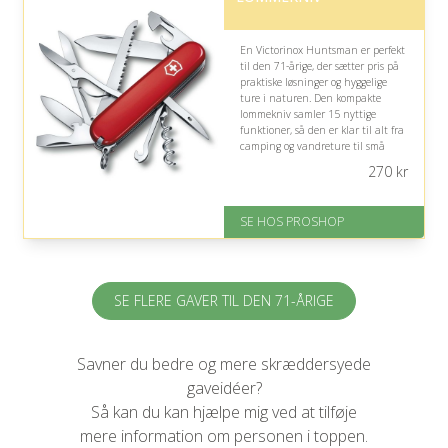
En Victorinox Huntsman er perfekt
til den 71-årige, der sætter pris på
praktiske løsninger og hyggelige
ture i naturen. Den kompakte
lommekniv samler 15 nyttige
funktioner, så den er klar til alt fra
camping og vandreture til små
hverdagsopgaver.
270
kr
Fremragende Trustpilot rating
på 4.4 ud af 5
SE HOS PROSHOP
SE FLERE GAVER TIL DEN 71-ÅRIGE
Savner du bedre og mere skræddersyede
gaveidéer?
Så kan du kan hjælpe mig ved at tilføje
mere information om personen i toppen.