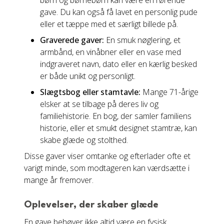
børn og børnebørn kan være en rørende
gave. Du kan også få lavet en personlig pude
eller et tæppe med et særligt billede på.
Graverede gaver:
En smuk nøglering, et
armbånd, en vinåbner eller en vase med
indgraveret navn, dato eller en kærlig besked
er både unikt og personligt.
Slægtsbog eller stamtavle:
Mange 71-årige
elsker at se tilbage på deres liv og
familiehistorie. En bog, der samler familiens
historie, eller et smukt designet stamtræ, kan
skabe glæde og stolthed.
Disse gaver viser omtanke og efterlader ofte et
varigt minde, som modtageren kan værdsætte i
mange år fremover.
Oplevelser, der skaber glæde
En gave behøver ikke altid være en fysisk