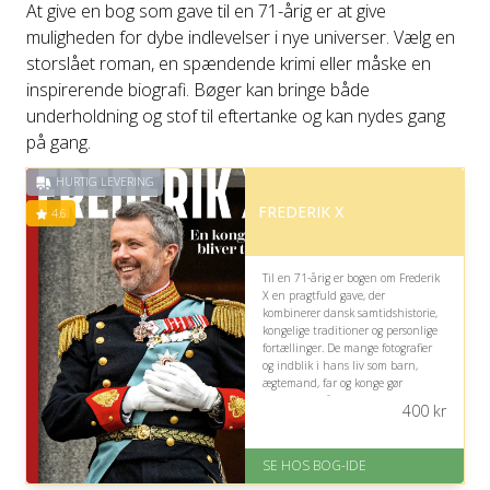
At give en bog som gave til en 71-årig er at give
muligheden for dybe indlevelser i nye universer. Vælg en
storslået roman, en spændende krimi eller måske en
inspirerende biografi. Bøger kan bringe både
underholdning og stof til eftertanke og kan nydes gang
på gang.
HURTIG LEVERING
FREDERIK X
4.6
Til en 71-årig er bogen om Frederik
X en pragtfuld gave, der
kombinerer dansk samtidshistorie,
kongelige traditioner og personlige
fortællinger. De mange fotografier
og indblik i hans liv som barn,
ægtemand, far og konge gør
læsningen både nærværende og
400
kr
nostalgisk.
På lager
SE HOS BOG-IDE
Levering: 1-3 hverdage -