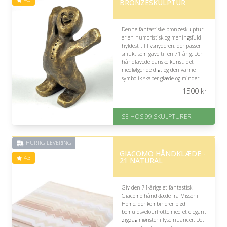
BRONZESKULPTUR
Denne fantastiske bronzeskulptur
er en humoristisk og meningsfuld
hyldest til livsnyderen, der passer
smukt som gave til en 71-årig. Den
håndlavede danske kunst, det
medfølgende digt og den varme
symbolik skaber glæde og minder
om at værdsætte livets gode
1500
kr
øjeblikke.
På lager
SE HOS 99 SKULPTURER
Levering: 1-2 dage
Gratis fragt
Fremragende Trustpilot rating
HURTIG LEVERING
på 4.6 ud af 5
GIACOMO HÅNDKLÆDE -
4.3
21 NATURAL
Giv den 71-årige et fantastisk
Giacomo-håndklæde fra Missoni
Home, der kombinerer blød
bomuldsvelourfrotté med et elegant
zigzag-mønster i lyse nuancer. Det