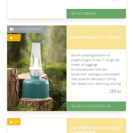
fleksibilitet.
På lager
SE HOS BAHNE
Levering: 1-3 hverdage
Gratis fragt
Fremragende Trustpilot rating
HURTIG LEVERING
på 4.3 ud af 5
CAMPINGLAMPE - VOONI
4.5
Denne campinglampe er en
pragtfuld gave til den 71-årige, der
holder af hyggelige
friluftsoplevelser, fordi den
kombinerer nostalgisk olielampestil
med praktisk, dæmpbart LED-lys.
Den skaber varm stemning omkring
teltet uden besværlig håndtering
289
kr
af olie, men passer bedst til
afslappede campingture.
SE HOS COOLSTUFF.DK
På lager
Levering: Standard leveringstid
er 1-3 hverdage.
4.4
Fremragende Trustpilot rating
VICTORINOX HUNTSMAN
på 4.5 ud af 5
LOMMEKNIV