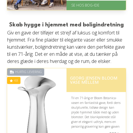
SE HOS BOG-IDE
På lager
Levering: 1-3 hverdage -
forventet leveringstid
Gratis fragt
Skab hygge i hjemmet med boligindretning
Fremragende Trustpilot rating
Giv en gave der tilføjer et strejf af luksus og komfort til
på 4.6 ud af 5
hjemmet. Fra fine plaider til elegante vaser eller smukke
kunstværker, boligindretning kan være den perfekte gave
til en 71-årig. Det er en måde at vise, at du tænker på
deres glæde i deres hverdag og de rum, de elsker.
HURTIG LEVERING
GEORG JENSEN BLOOM
4.8
VASE MELLEM
Til en 71-årig er Bloom Botanica-
vasen en fantastisk gave, fordi dens
skulpturelle, tidløse design kan
pryde hjemmet både med og uden
blomster. Det blankpolerede stål
giver et elegant udtryk, mens en
personlig gravering kan gøre gaven
ekstra mindeværdig.