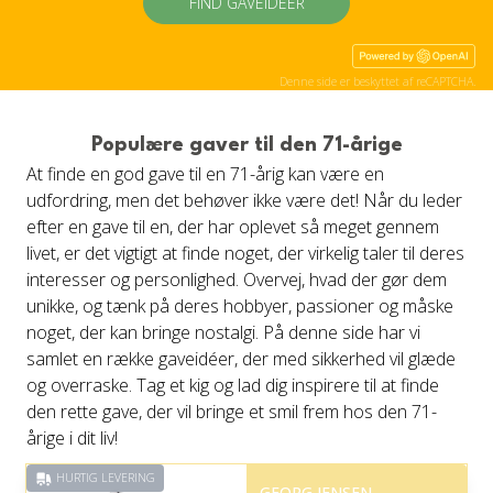
FIND GAVEIDÉER
Denne side er beskyttet af reCAPTCHA.
Populære gaver til den 71-årige
At finde en god gave til en 71-årig kan være en
udfordring, men det behøver ikke være det! Når du leder
efter en gave til en, der har oplevet så meget gennem
livet, er det vigtigt at finde noget, der virkelig taler til deres
interesser og personlighed. Overvej, hvad der gør dem
unikke, og tænk på deres hobbyer, passioner og måske
noget, der kan bringe nostalgi. På denne side har vi
samlet en række gaveidéer, der med sikkerhed vil glæde
og overraske. Tag et kig og lad dig inspirere til at finde
den rette gave, der vil bringe et smil frem hos den 71-
årige i dit liv!
HURTIG LEVERING
GEORG JENSEN