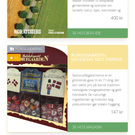
tekster inviterer til fordybelse,
genkendelse og samtaler om
landets natur, byer, mennesker og
historie – bedst hvis modtageren
400
kr
holder af billedbøger.
På lager
SE HOS BOG-IDE
Levering: 1-3 hverdage -
forventet leveringstid
Gratis fragt
HURTIG LEVERING
Fremragende Trustpilot rating
ALMUEGAARDEN
på 4.6 ud af 5
4.1
GAVEÆSKE MED DANSKE
Nationalflagbolcherne er en
glimrende gave til en 71-årig, der
kan sætte pris på dansk tradition,
nostalgiske smagsoplevelser og godt
håndværk. De naturlige
ingredienser og historien bag
produktionen gør slikken hyggelig
at dele, men vær opmærksom på, at
147
kr
hårde bolcher kan være
udfordrende for tænderne.
SE HOS MAGASIN
På lager
Levering: 1-3 dage