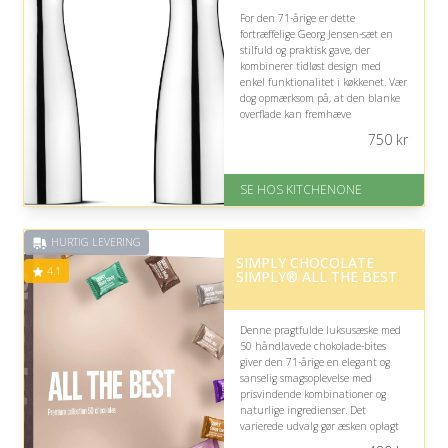
For den 71-årige er dette
fortræffelige Georg Jensen-sæt en
stilfuld og praktisk gave, der
kombinerer tidløst design med
enkel funktionalitet i køkkenet. Vær
dog opmærksom på, at den blanke
overflade kan fremhæve
fingeraftryk, hvis modtageren
750
kr
foretrækker et helt ubesværet
udtryk.
SE HOS KITCHENONE
Fremragende Trustpilot rating
på 4.5 ud af 5
HURTIG LEVERING
SIMPLY CHOCOLATE
4.1
SIMPLY® ALL THE BEST
Denne pragtfulde luksusæske med
50 håndlavede chokolade-bites
giver den 71-årige en elegant og
sanselig smagsoplevelse med
prisvindende kombinationer og
naturlige ingredienser. Det
varierede udvalg gør æsken oplagt
til hyggelige stunder, men vær