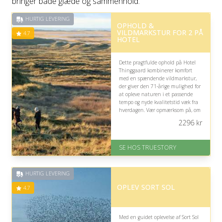
bringer både glæde og sammenhold.
HURTIG LEVERING
OPHOLD &
VILDMARKSTUR FOR 2 PÅ
4.7
HOTEL
Dette pragtfulde ophold på Hotel
Thinggaard kombinerer komfort
med en spændende vildmarkstur,
der giver den 71-årige mulighed for
at opleve naturen i et passende
tempo og nyde kvalitetstid væk fra
hverdagen. Vær opmærksom på, om
turens fysiske niveau passer til
2296
kr
modtagerens kræfter.
På lager
SE HOS TRUESTORY
Levering: 1-2 dages levering.
Eller lav digitalt gavekort med det
samme
HURTIG LEVERING
Fremragende Trustpilot rating
på 4.7 ud af 5
OPLEV SORT SOL
4.7
Med en guidet oplevelse af Sort Sol