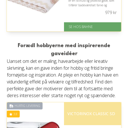
er en stilfuld og praktisk gave, som
tilfører badeværelset farve og
luksus, men mønsteret bør passe til
979
kr
modtagerens indretning.
På lager
SE HOS BAHNE
Levering: 1-3 hverdage
Gratis fragt
Fremragende Trustpilot rating
på 4.3 ud af 5
Forædl hobbyerne med inspirerende
gaveidéer
Uanset om det er maling, havearbejde eller kreativ
skrivning, kan en gave inden for hobby og fritid bringe
fornøjelse og inspiration. At pleje en hobby kan have en
vidunderlig effekt på velvære og tilfredshed. Find den
perfekte gave der motiverer dem til at fortsætte med
deres interesser eller starte noget nyt og spændende.
HURTIG LEVERING
VICTORINOX CLASSIC SD
3.8