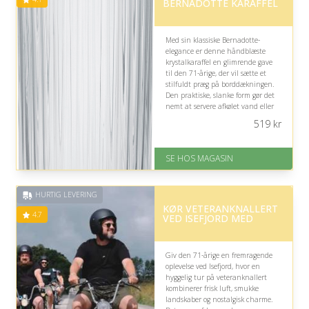
BERNADOTTE KARAFFEL
Med sin klassiske Bernadotte-
elegance er denne håndblæste
krystalkaraffel en glimrende gave
til den 71-årige, der vil sætte et
stilfuldt præg på borddækningen.
Den praktiske, slanke form gør det
nemt at servere afkølet vand eller
juice direkte fra køleskabet.
519
kr
På lager
Levering: 1-3 dage
SE HOS MAGASIN
God Trustpilot rating på 4.1 ud
af 5
HURTIG LEVERING
KØR VETERANKNALLERT
4.7
VED ISEFJORD MED
Giv den 71-årige en fremragende
oplevelse ved Isefjord, hvor en
hyggelig tur på veteranknallert
kombinerer frisk luft, smukke
landskaber og nostalgisk charme.