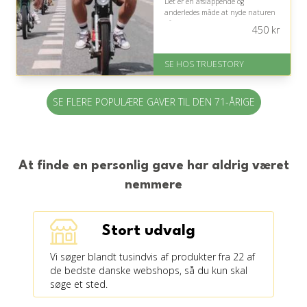
Det er en afslappende og
anderledes måde at nyde naturen
på, hvis personen er tryg ved at
450
kr
køre knallert.
På lager
SE HOS TRUESTORY
Levering: 1-2 dages levering.
Eller lav digitalt gavekort med det
samme
SE FLERE POPULÆRE GAVER TIL DEN 71-ÅRIGE
Fremragende Trustpilot rating
på 4.7 ud af 5
At finde en personlig gave har aldrig været
nemmere
Stort udvalg
Vi søger blandt tusindvis af produkter fra 22 af
de bedste danske webshops, så du kun skal
søge et sted.