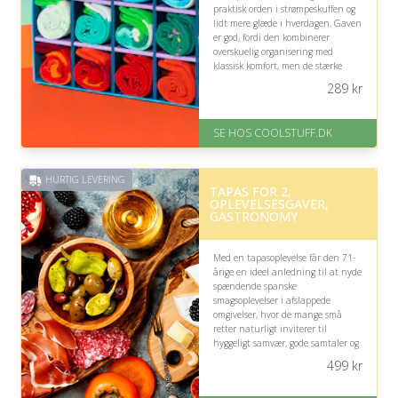
praktisk orden i strømpeskuffen og
lidt mere glæde i hverdagen. Gaven
er god, fordi den kombinerer
overskuelig organisering med
klassisk komfort, men de stærke
farver passer ikke nødvendigvis til
289
kr
en afdæmpet stil.
På lager
SE HOS COOLSTUFF.DK
Levering: Standard leveringstid
er 1-3 hverdage.
Fremragende Trustpilot rating
HURTIG LEVERING
på 4.5 ud af 5
TAPAS FOR 2,
OPLEVELSESGAVER,
GASTRONOMY
Med en tapasoplevelse får den 71-
årige en ideel anledning til at nyde
spændende spanske
smagsoplevelser i afslappede
omgivelser, hvor de mange små
retter naturligt inviterer til
hyggeligt samvær, gode samtaler og
en mindeværdig aften med én, der
499
kr
står vedkommende nær.