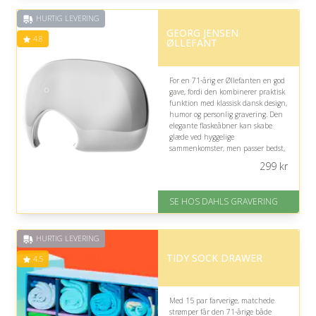
God Trustpilot rating på 4.1 ud
HURTIG LEVERING
af 5
GEORG JENSEN
4.8
ØLLEFANT
For en 71-årig er Øllefanten en god
gave, fordi den kombinerer praktisk
funktion med klassisk dansk design,
humor og personlig gravering. Den
elegante flaskeåbner kan skabe
glæde ved hyggelige
sammenkomster, men passer bedst,
hvis modtageren nyder øl eller har
299
kr
sans for dekorative brugsting.
På lager
SE HOS DAHLS GRAVERING
Levering: 2-3 dage
Fremragende Trustpilot rating
på 4.8 ud af 5
HURTIG LEVERING
TIDY SOCK DRAWER
4.5
Med 15 par farverige, matchede
strømper får den 71-årige både