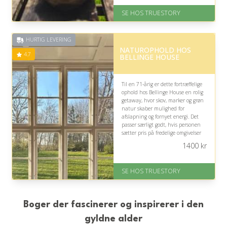
Levering: 1-2 dages levering.
SE HOS TRUESTORY
Eller lav digitalt gavekort med det
samme
Fremragende Trustpilot rating
HURTIG LEVERING
på 4.7 ud af 5
NATUROPHOLD HOS
4.7
BELLINGE HOUSE
Til en 71-årig er dette fortræffelige
ophold hos Bellinge House en rolig
getaway, hvor skov, marker og grøn
natur skaber mulighed for
afslapning og fornyet energi. Det
passer særligt godt, hvis personen
sætter pris på fredelige omgivelser
og en pause fra hverdagens tempo.
1400
kr
På lager
Levering: 1-2 dages levering.
SE HOS TRUESTORY
Eller lav digitalt gavekort med det
samme
Fremragende Trustpilot rating
på 4.7 ud af 5
Boger der fascinerer og inspirerer i den
gyldne alder