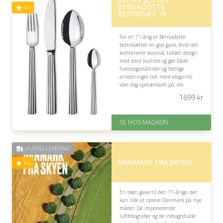
BERNADOTTE
4.1
BESTIKSÆT 16
For en 71-årig er Bernadotte-
bestiksættet en god gave, fordi det
kombinerer klassisk, tidløst design
med solid kvalitet og gør både
hverdagsmåltider og festlige
anledninger lidt mere elegante.
Vær dog opmærksom på, om
modtageren allerede har
1699
kr
tilstrækkeligt bestik.
På lager
SE HOS MAGASIN
Levering: 1-3 dage
God Trustpilot rating på 4.1 ud
af 5
HURTIG LEVERING
DANMARK FRA SKYEN
4.6
En skøn gave til den 71-årige, der
kan lide at opleve Danmark på nye
måder. De imponerende
luftfotografier og de indsigtsfulde