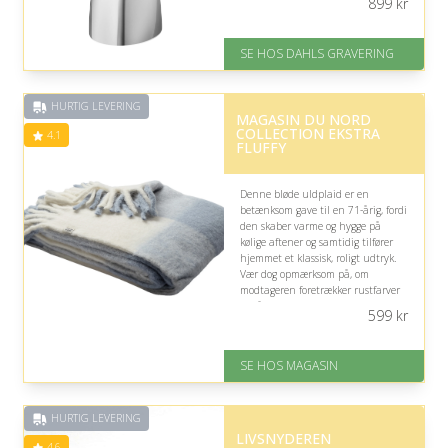
899
kr
På lager
Levering: 2-3 dage
SE HOS DAHLS GRAVERING
Gratis fragt
Fremragende Trustpilot rating
på 4.8 ud af 5
HURTIG LEVERING
MAGASIN DU NORD
COLLECTION EKSTRA
4.1
FLUFFY
Denne bløde uldplaid er en
betænksom gave til en 71-årig, fordi
den skaber varme og hygge på
kølige aftener og samtidig tilfører
hjemmet et klassisk, roligt udtryk.
Vær dog opmærksom på, om
modtageren foretrækker rustfarver
og tåler uld.
599
kr
På lager
Levering: 1-3 dage
SE HOS MAGASIN
God Trustpilot rating på 4.1 ud
af 5
HURTIG LEVERING
LIVSNYDEREN
4.6