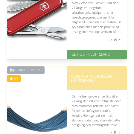
Med Victorinox Classic SD får den
71-årige en pragtfuld,
ultrakompakt hjælper til små
hverdagsopgaver, som nemt kan
følge med i lommen eller tasken. De
syv funktioner gør den praktisk og
alsidig, men vær opmærksom på, at
den kræver forsigtig håndtering.
269
kr
På lager
Levering: 1-2 hverdage
SE HOS FRILUFTSLAND
God Trustpilot rating på 3.8 ud
af 5
HURTIG LEVERING
X JASPER MORRISON
4.3
HÆNGEKØJE
Denne hængekøje er perfekt til en
71-årig, der fortjener rolige stunder
med maksimal komfort. Det bløde,
formende stof og den stabile
konstruktion gør det nemt at
slappe af udendørs, mens det lette
design og den medfølgende taske
sikrer enkel opbevaring og
799
kr