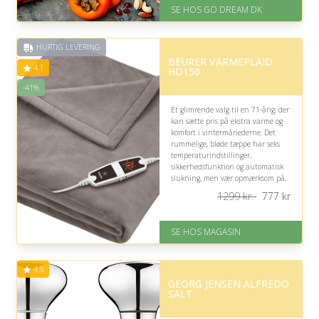
På lager
SE HOS GO DREAM DK
Levering: E-gavekort kan leveres
inden for 1 time
HURTIG LEVERING
BEURER VARMEPLAID
4.1
HD150
-41%
Et glimrende valg til en 71-årig, der
kan sætte pris på ekstra varme og
komfort i vintermånederne. Det
rummelige, bløde tæppe har seks
temperaturindstillinger,
sikkerhedsfunktion og automatisk
slukning, men vær opmærksom på,
at fjernbetjeningens funktioner
1299 kr.
777
kr
kan kræve tilvænning.
På lager
SE HOS MAGASIN
Levering: 1-3 dage
God Trustpilot rating på 4.1 ud
af 5
4.5
Nedsat: 41% (Normalpris: 1299
GEORG JENSEN ALFREDO
kr.)
SALT