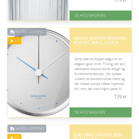
tilfører borddækningen et
sofistikeret præg.
SE HOS MAGASIN
På lager
Levering: 1-3 dage
God Trustpilot rating på 4.1 ud
HURTIG LEVERING
af 5
GEORG JENSEN HENNING
4.1
KOPPEL WALL CLOCK
Dette skønne Koppel-vægur er en
elegant gave til en 75-årig, der kan
værdsætte klassisk dansk design og
funktionelle detaljer. Det lydløse
urværk, de karakteristiske visere og
det tidløse udtryk tilfører hjemmet
stil, men bør naturligvis passe til
modtagerens indretning.
729
kr
På lager
Levering: 1-3 dage
SE HOS MAGASIN
God Trustpilot rating på 4.1 ud
af 5
HURTIG LEVERING
GIACOMO HÅNDKLÆDE -
4.3