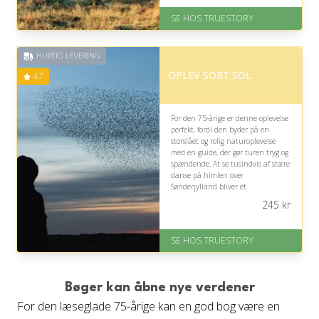
Levering: 1-2 dages levering.
SE HOS TRUESTORY
Eller lav digitalt gavekort med det
samme
Fremragende Trustpilot rating
HURTIG LEVERING
på 4.7 ud af 5
OPLEV SORT SOL
4.7
For den 75-årige er denne oplevelse
perfekt, fordi den byder på en
storslået og rolig naturoplevelse
med en guide, der gør turen tryg og
spændende. At se tusindvis af stære
danse på himlen over
Sønderjylland bliver et
mindeværdigt øjeblik.
245
kr
På lager
Levering: 1-2 dages levering.
SE HOS TRUESTORY
Eller lav digitalt gavekort med det
samme
Fremragende Trustpilot rating
på 4.7 ud af 5
Bøger kan åbne nye verdener
For den læseglade 75-årige kan en god bog være en