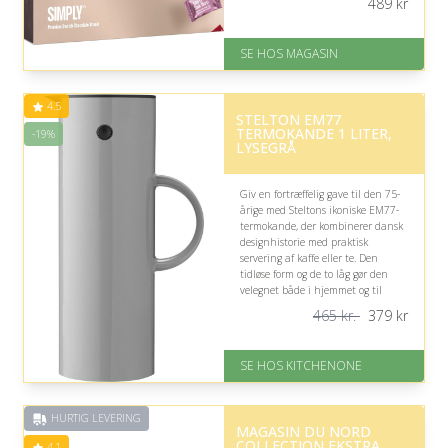
489
kr
favoritter.
På lager
SE HOS MAGASIN
Levering: 1-3 dage
God Trustpilot rating på 4.1 ud
af 5
4.5
STELTON EM77
TERMOKANDE 1 LITER,
-19%
LYSEGRÅ
Giv en fortræffelig gave til den 75-
årige med Steltons ikoniske EM77-
termokande, der kombinerer dansk
designhistorie med praktisk
servering af kaffe eller te. Den
tidløse form og de to låg gør den
velegnet både i hjemmet og til
hyggelige udflugter.
465 kr.
379
kr
På lager
Levering: 1-5 hverdage
SE HOS KITCHENONE
Fremragende Trustpilot rating
på 4.5 ud af 5
Nedsat: 19% (Normalpris: 465
HURTIG LEVERING
kr.)
MAGASIN DU NORD
COLLECTION EKSTRA
4.1