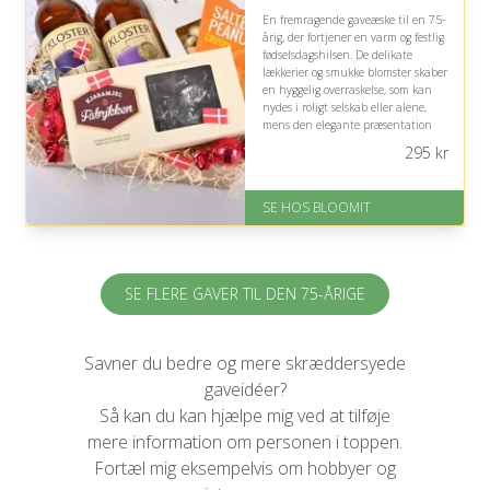
En fremragende gaveæske til en 75-
årig, der fortjener en varm og festlig
fødselsdagshilsen. De delikate
lækkerier og smukke blomster skaber
en hyggelig overraskelse, som kan
nydes i roligt selskab eller alene,
mens den elegante præsentation
gør gaven ekstra indbydende.
295
kr
På lager
Levering: samme dag eller efter
SE HOS BLOOMIT
aftale
Fremragende Trustpilot rating
på 4.4 ud af 5
SE FLERE GAVER TIL DEN 75-ÅRIGE
Savner du bedre og mere skræddersyede
gaveidéer?
Så kan du kan hjælpe mig ved at tilføje
mere information om personen i toppen.
Fortæl mig eksempelvis om hobbyer og