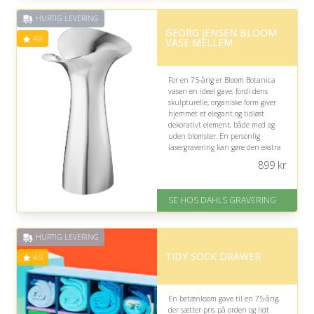
af 5
HURTIG LEVERING
GEORG JENSEN BLOOM
4.8
VASE MELLEM
For en 75-årig er Bloom Botanica
vasen en ideel gave, fordi dens
skulpturelle, organiske form giver
hjemmet et elegant og tidløst
dekorativt element, både med og
uden blomster. En personlig
lasergravering kan gøre den ekstra
betydningsfuld, hvis modtageren
899
kr
værdsætter minder og personlige
detaljer.
SE HOS DAHLS GRAVERING
På lager
Levering: 2-3 dage
Gratis fragt
HURTIG LEVERING
Fremragende Trustpilot rating
på 4.8 ud af 5
TIDY SOCK DRAWER
4.5
En betænksom gave til en 75-årig,
der sætter pris på orden og lidt