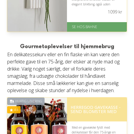
elegant blikfang, også uden
blomster, og passer til et hjem med
1099
kr
sans for æstetik.
På lager
SE HOS BAHNE
Levering: 1-3 hverdage
Gratis fragt
Fremragende Trustpilot rating
på 4.3 ud af 5
Gourmetoplevelser til hjemmebrug
En delikatessekurv eller en fin flaske vin kan være den
perfekte gave til en 75-årig, der elsker at nyde mad og
drikke. Vælg noget særligt, der vil forkæle deres
smagsløg; fra udsøgte chokolader til håndlavet
marmelade. Disse små lækkerier kan give en sanselig
oplevelse og skabe stunder af nydelse i hverdagen.
HURTIG LEVERING
HERREGOD GAVEKASSE -
4.4
SEND BLOMSTER MED
Med en gaveæske fyldt med
delikatesser får den 75-årige en