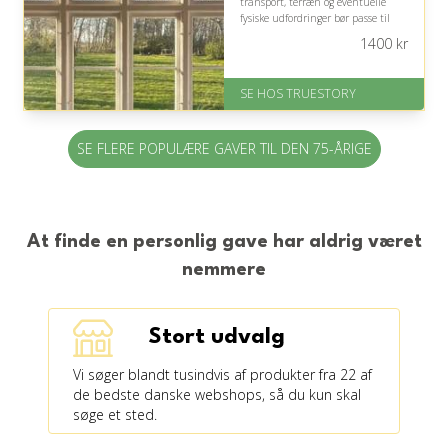
transport, terræn og eventuelle
fysiske udfordringer bør passe til
personens mobilitet.
1400
kr
På lager
Levering: 1-2 dages levering.
SE HOS TRUESTORY
Eller lav digitalt gavekort med det
samme
Fremragende Trustpilot rating
SE FLERE POPULÆRE GAVER TIL DEN 75-ÅRIGE
på 4.7 ud af 5
At finde en personlig gave har aldrig været
nemmere
Stort udvalg
Vi søger blandt tusindvis af produkter fra 22 af
de bedste danske webshops, så du kun skal
søge et sted.