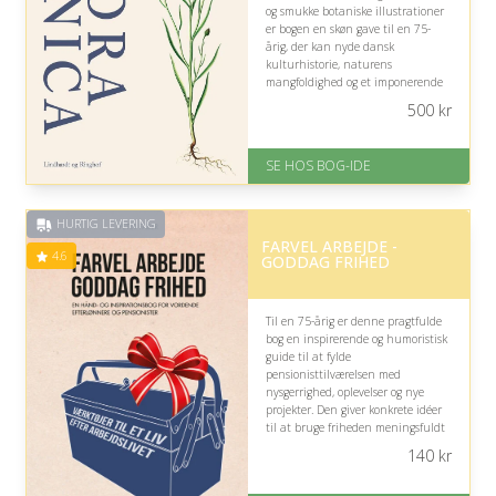
og smukke botaniske illustrationer
er bogen en skøn gave til en 75-
årig, der kan nyde dansk
kulturhistorie, naturens
mangfoldighed og et imponerende
oplysningsprojekt i et roligt og
500
kr
inspirerende format.
På lager
SE HOS BOG-IDE
Levering: 1-3 hverdage -
forventet leveringstid
Gratis fragt
HURTIG LEVERING
Fremragende Trustpilot rating
FARVEL ARBEJDE -
på 4.6 ud af 5
4.6
GODDAG FRIHED
Til en 75-årig er denne pragtfulde
bog en inspirerende og humoristisk
guide til at fylde
pensionisttilværelsen med
nysgerrighed, oplevelser og nye
projekter. Den giver konkrete idéer
til at bruge friheden meningsfuldt
og udfordre vante rutiner med
140
kr
livsglæde.