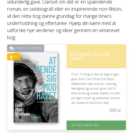
vidunderlig gave. Uanset om det er en spændende
roman, en selvbiografi eller en inspirerende non-fiktion,
vil den rette bog danne grundlag for mange timers
underholdning og eftertanke. Hjælp din kære med at
udforske nye verdener og ideer gennem en velskrevet
bog.
HURTIG LEVERING
AT VENDE SIG MOD
4.6
HAVET
Til en 75-årig er denne bog en god
gave, fordi Emil Midé Erichsens
refleksioner over eventyr, livsvalg,
kærlighed og ansvar giver stof til
eftertanke og måske vækker minder
om egne rejser og oplevelser, selvom
det moderne familieliv ikke
nødvendigvis føles helt
300
kr
genkendeligt.
På lager
SE HOS BOG-IDE
Levering: 1-3 hverdage -
forventet leveringstid