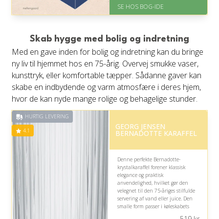
På lager
SE HOS BOG-IDE
Levering: 1-3 hverdage -
forventet leveringstid
Gratis fragt
Fremragende Trustpilot rating
Skab hygge med bolig og indretning
på 4.6 ud af 5
Med en gave inden for bolig og indretning kan du bringe
ny liv til hjemmet hos en 75-årig. Overvej smukke vaser,
kunsttryk, eller komfortable tæpper. Sådanne gaver kan
skabe en indbydende og varm atmosfære i deres hjem,
hvor de kan nyde mange rolige og behagelige stunder.
HURTIG LEVERING
GEORG JENSEN
4.1
BERNADOTTE KARAFFEL
Denne perfekte Bernadotte-
krystalkaraffel forener klassisk
elegance og praktisk
anvendelighed, hvilket gør den
velegnet til den 75-åriges stilfulde
servering af vand eller juice. Den
smalle form passer i køleskabets
dørhylde, mens det tidløse design
519
kr