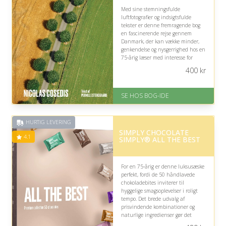
Med sine stemningsfulde
luftfotografier og indsigtsfulde
tekster er denne fremragende bog
en fascinerende rejse gennem
Danmark, der kan vække minder,
genkendelse og nysgerrighed hos en
75-årig læser med interesse for
landets natur, byer, historie og
400
kr
udvikling.
På lager
SE HOS BOG-IDE
Levering: 1-3 hverdage -
forventet leveringstid
Gratis fragt
HURTIG LEVERING
Fremragende Trustpilot rating
SIMPLY CHOCOLATE
på 4.6 ud af 5
4.1
SIMPLY® ALL THE BEST
For en 75-årig er denne luksusæske
perfekt, fordi de 50 håndlavede
chokoladebites inviterer til
hyggelige smagsoplevelser i roligt
tempo. Det brede udvalg af
prisvindende kombinationer og
naturlige ingredienser gør det
nemt at finde flere personlige