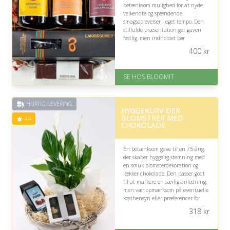
betænksom mulighed for at nyde
velkendte og spændende
smagsoplevelser i eget tempo. Den
stilfulde præsentation gør gaven
festlig, men indholdet bør
naturligvis passe til personens
400
kr
smag og eventuelle kosthensyn.
På lager
SE HOS BLOOMIT
Levering: samme dag eller efter
aftale
Fremragende Trustpilot rating
HURTIG LEVERING
på 4.4 ud af 5
HYGGEKURV DER
BLOMSTRER MED
4.4
CHOKOLADE
En betænksom gave til en 75-årig,
der skaber hyggelig stemning med
en smuk blomsterdekoration og
lækker chokolade. Den passer godt
til at markere en særlig anledning,
men vær opmærksom på eventuelle
kosthensyn eller præferencer for
chokolade.
318
kr
På lager