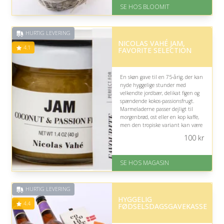
Levering: samme dag eller efter
SE HOS BLOOMIT
aftale
Fremragende Trustpilot rating
på 4.4 ud af 5
HURTIG LEVERING
NICOLAS VAHÉ JAM,
4.1
FAVORITE SELECTION
En skøn gave til en 75-årig, der kan
nyde hyggelige stunder med
velkendte jordbær, delikat figen og
spændende kokos-passionsfrugt.
Marmeladerne passer dejligt til
morgenbrød, ost eller en kop kaffe,
men den tropiske variant kan være
mindre oplagt, hvis klassiske smage
100
kr
foretrækkes.
På lager
SE HOS MAGASIN
Levering: 1-3 dage
God Trustpilot rating på 4.1 ud
af 5
HURTIG LEVERING
HYGGELIG
4.4
FØDSELSDAGSGAVEKASSE