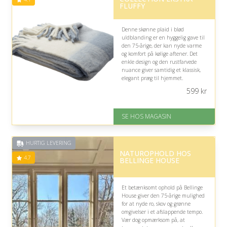
FLUFFY
Denne skønne plaid i blød
uldblanding er en hyggelig gave til
den 75-årige, der kan nyde varme
og komfort på kølige aftener. Det
enkle design og den rustfarvede
nuance giver samtidig et klassisk,
elegant præg til hjemmet.
599
kr
På lager
Levering: 1-3 dage
God Trustpilot rating på 4.1 ud
SE HOS MAGASIN
af 5
HURTIG LEVERING
NATUROPHOLD HOS
4.7
BELLINGE HOUSE
Et betænksomt ophold på Bellinge
House giver den 75-årige mulighed
for at nyde ro, skov og grønne
omgivelser i et afslappende tempo.
Vær dog opmærksom på, at