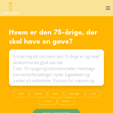
Op
Hvem er den 75-årige, der
skal have en gave?
Ham
Hende
Barn
Teenager
Ung
Voksen
Senior