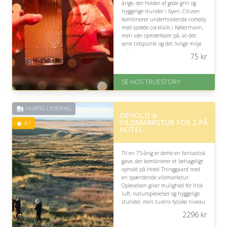
årige, der holder af gode grin og
hyggelige stunder i byen. Citizen
kombinerer underholdende comedy
med sprøde cocktails i København,
men vær opmærksom på, at det
sene tidspunkt og det livlige miljø
måske ikke passer til alle.
75
kr
På lager
Levering: 1-2 dages levering.
SE HOS TRUESTORY
Eller lav digitalt gavekort med det
samme
Fremragende Trustpilot rating
HURTIG LEVERING
på 4.7 ud af 5
OPHOLD &
VILDMARKSTUR FOR 2 PÅ
4.7
HOTEL
Til en 75-årig er dette en fantastisk
gave, der kombinerer et behageligt
ophold på Hotel Thinggaard med
en spændende vildmarkstur.
Oplevelsen giver mulighed for frisk
luft, naturoplevelser og hyggelige
stunder, men turens fysiske niveau
bør passe til modtagerens kræfter.
2296
kr
På lager