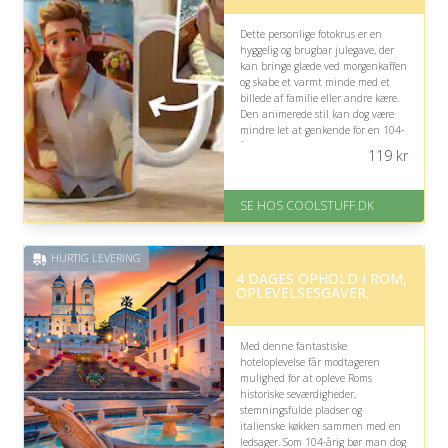
Dette personlige fotokrus er en
hyggelig og brugbar julegave, der
kan bringe glæde ved morgenkaffen
og skabe et varmt minde med et
billede af familie eller andre kære.
Den animerede stil kan dog være
mindre let at genkende for en 104-
årig.
119
kr
På lager
Levering: Standard leveringstid
SE HOS COOLSTUFF.DK
er 1-3 hverdage.
Fremragende Trustpilot rating
på 4.5 ud af 5
HURTIG LEVERING
4 DAGES OPHOLD I ROM,
OPLEVELSESGAVER,
Med denne fantastiske
hoteloplevelse får modtageren
mulighed for at opleve Roms
historiske seværdigheder,
stemningsfulde pladser og
italienske køkken sammen med en
ledsager. Som 104-årig bør man dog