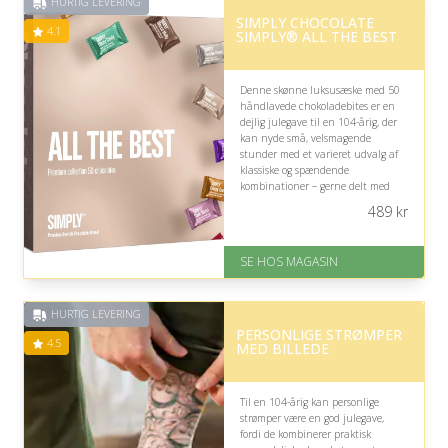
HURTIG LEVERING
SIMPLY CHOCOLATE
4.1
SIMPLY® ALL THE BEST
Denne skønne luksusæske med 50
håndlavede chokoladebites er en
dejlig julegave til en 104-årig, der
kan nyde små, velsmagende
stunder med et varieret udvalg af
klassiske og spændende
kombinationer – gerne delt med
familie over en hyggelig kop kaffe.
489
kr
På lager
Levering: 1-3 dage
SE HOS MAGASIN
God Trustpilot rating på 4.1 ud
af 5
HURTIG LEVERING
PERSONLIGE STRØMPER
4.5
MED BILLEDE
Til en 104-årig kan personlige
strømper være en god julegave,
fordi de kombinerer praktisk