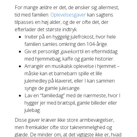
For mange ældre er det, de ønsker sig allermest,
tid med familien.
Oplevelsesgaver
kan sagtens
tilpasses en høj alder, og de er ofte det, der
efterlader det største indtryk.
Inviter på en hyggelig julefrokost, hvor hele
familien samles omkring den 104-årige.
Giv et personligt
gavekort
til en eftermiddag
med hjemmebag, kaffe og gamle historier.
Arrangér en musikalsk oplevelse i hjemmet –
måske kan et barnebarn spille et lille
julemedley på klaveret, eller I kan sammen
synge de gamle julesange.
Lav en “familiedag” med de nærmeste, hvor I
hygger jer med brætspil, gamle billeder eller
julebag.
Disse gaver kræver ikke store armbevægelser,
men fremkalder ofte stor taknemmelighed og
glæde. De minder om, at det vigtigste ikke er, hvad