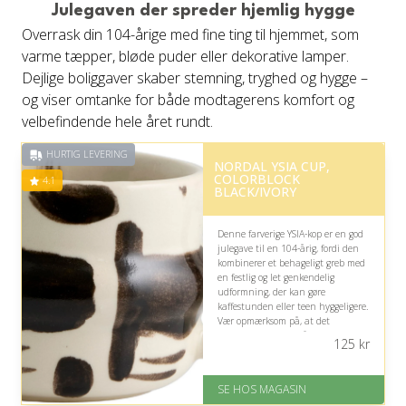
Fremragende Trustpilot rating
Julegaven der spreder hjemlig hygge
på 4.6 ud af 5
Overrask din 104-årige med fine ting til hjemmet, som
varme tæpper, bløde puder eller dekorative lamper.
Dejlige boliggaver skaber stemning, tryghed og hygge –
og viser omtanke for både modtagerens komfort og
velbefindende hele året rundt.
HURTIG LEVERING
NORDAL YSIA CUP,
COLORBLOCK
4.1
BLACK/IVORY
Denne farverige YSIA-kop er en god
julegave til en 104-årig, fordi den
kombinerer et behageligt greb med
en festlig og let genkendelig
udformning, der kan gøre
kaffestunden eller teen hyggeligere.
Vær opmærksom på, at det
moderne mønster måske ikke
125
kr
matcher klassisk smag.
På lager
SE HOS MAGASIN
Levering: 1-3 dage