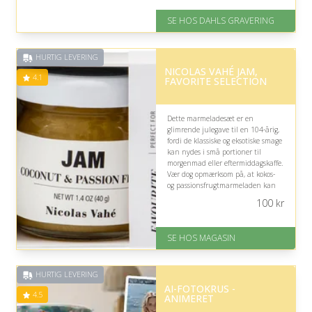
På lager
Levering: 2-3 dage
SE HOS DAHLS GRAVERING
Fremragende Trustpilot rating
på 4.8 ud af 5
HURTIG LEVERING
NICOLAS VAHÉ JAM,
4.1
FAVORITE SELECTION
Dette marmeladesæt er en
glimrende julegave til en 104-årig,
fordi de klassiske og eksotiske smage
kan nydes i små portioner til
morgenmad eller eftermiddagskaffe.
Vær dog opmærksom på, at kokos-
og passionsfrugtmarmeladen kan
være mindre oplagt, hvis
100
kr
modtageren foretrækker
traditionelle smagsoplevelser.
SE HOS MAGASIN
På lager
Levering: 1-3 dage
God Trustpilot rating på 4.1 ud
HURTIG LEVERING
af 5
AI-FOTOKRUS -
4.5
ANIMERET