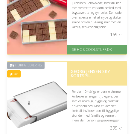
julehilsen i chokolade, hvor du kan
sammensætte en varm besked med
bogstaver, tal og symboler. Den søde
overraskelse er let at nyde og skaber
glæde hos en 104-årig, især med en
kærlig, genkendelig tekst.
169
kr
På lager
Levering: Standard leveringstid
er 1-3 hverdage.
SE HOS COOLSTUFF.DK
Fremragende Trustpilot rating
på 4.5 ud af 5
HURTIG LEVERING
GEORG JENSEN SKY
4.8
KORTSPIL
For den 104-årige er denne skønne
kortæske en elegant julegave, der
samler nostalgi, hygge og praktisk
anvendelighed. Med et komplet
kortspil inviterer den til hyggelige
stunder med familie og venner,
mens den personlige gravering gør
gaven ekstra mindeværdig.
399
kr