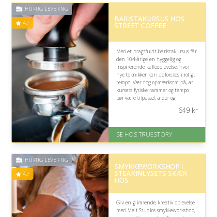
HURTIG LEVERING
BARISTAKURSUS HOS
4.7
STREET COFFEE
Med et pragtfuldt baristakursus får
den 104-årige en hyggelig og
inspirerende kaffeoplevelse, hvor
nye teknikker kan udforskes i roligt
tempo. Vær dog opmærksom på, at
kursets fysiske rammer og tempo
bør være tilpasset alder og
eventuelle behov for pauser.
649
kr
På lager
Levering: 1-2 dages levering.
SE HOS TRUESTORY
Eller lav digitalt gavekort med det
samme
Fremragende Trustpilot rating
HURTIG LEVERING
på 4.7 ud af 5
SMYKKEWORKSHOP I
STEARINLYSETS SKÆR
4.7
HOS
Giv en glimrende, kreativ oplevelse
med Melt Studios smykkeworkshop,