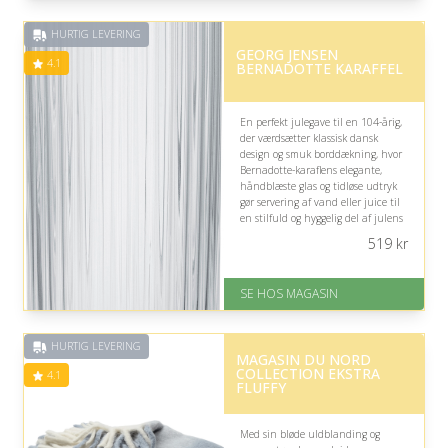
God Trustpilot rating på 4.1 ud
af 5
HURTIG LEVERING
GEORG JENSEN
4.1
BERNADOTTE KARAFFEL
En perfekt julegave til en 104-årig,
der værdsætter klassisk dansk
design og smuk borddækning, hvor
Bernadotte-karaflens elegante,
håndblæste glas og tidløse udtryk
gør servering af vand eller juice til
en stilfuld og hyggelig del af julens
samvær.
519
kr
På lager
Levering: 1-3 dage
SE HOS MAGASIN
God Trustpilot rating på 4.1 ud
af 5
HURTIG LEVERING
MAGASIN DU NORD
COLLECTION EKSTRA
4.1
FLUFFY
Med sin bløde uldblanding og