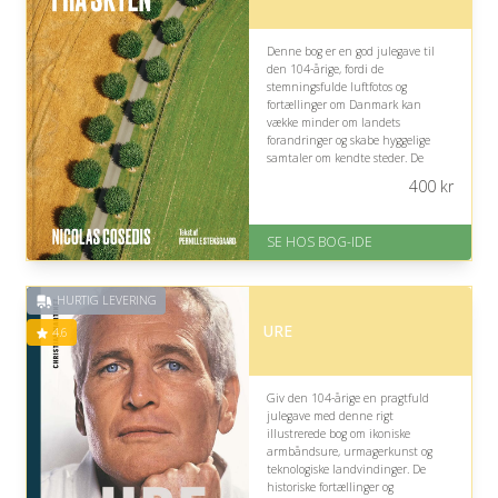
Denne bog er en god julegave til
den 104-årige, fordi de
stemningsfulde luftfotos og
fortællinger om Danmark kan
vække minder om landets
forandringer og skabe hyggelige
samtaler om kendte steder. De
mange sider og detaljer kan dog
400
kr
være krævende at læse i længere
tid ad gangen.
SE HOS BOG-IDE
På lager
Levering: 1-3 hverdage -
forventet leveringstid
HURTIG LEVERING
Gratis fragt
Fremragende Trustpilot rating
URE
4.6
på 4.6 ud af 5
Giv den 104-årige en pragtfuld
julegave med denne rigt
illustrerede bog om ikoniske
armbåndsure, urmagerkunst og
teknologiske landvindinger. De
historiske fortællinger og