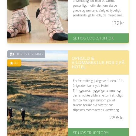
anvendelighed med et varmt,
personligt motiv, der kan skabe
glæde og samtale. Vælg et tydeligt,
genkendeligt billede, da meget små
detaljer kan være svære at se.
179
kr
På lager
Levering: Standard leveringstid
SE HOS COOLSTUFF.DK
er 1-3 hverdage.
Fremragende Trustpilot rating
på 4.5 ud af 5
HURTIG LEVERING
OPHOLD &
VILDMARKSTUR FOR 2 PÅ
4.7
HOTEL
En fortræffelig julegave til den 104-
årige, der kan nyde Hotel
Thinggaards hyggelige rammer og
den smukke vildmarkstur i et roligt
tempo. Vær opmærksom på, at
turens fysiske aktiviteter bør
tilpasses modtagerens kræfter og
eventuelt ledsages af passende
2296
kr
hjælp.
På lager
SE HOS TRUESTORY
Levering: 1-2 dages levering.