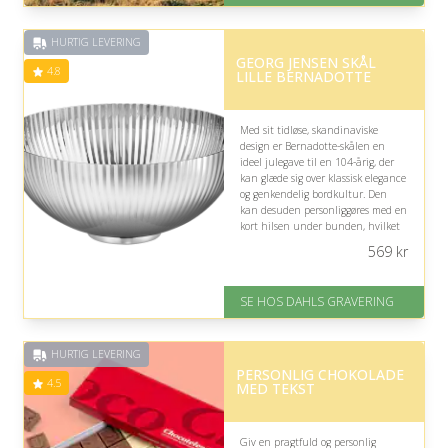
Eller lav digitalt gavekort med det
samme
HURTIG LEVERING
Fremragende Trustpilot rating
GEORG JENSEN SKÅL
på 4.7 ud af 5
4.8
LILLE BERNADOTTE
Med sit tidløse, skandinaviske
design er Bernadotte-skålen en
ideel julegave til en 104-årig, der
kan glæde sig over klassisk elegance
og genkendelig bordkultur. Den
kan desuden personliggøres med en
kort hilsen under bunden, hvilket
giver gaven en varm, sentimental
569
kr
betydning.
På lager
SE HOS DAHLS GRAVERING
Levering: 2-3 dage
Gratis fragt
Fremragende Trustpilot rating
HURTIG LEVERING
på 4.8 ud af 5
PERSONLIG CHOKOLADE
4.5
MED TEKST
Giv en pragtfuld og personlig