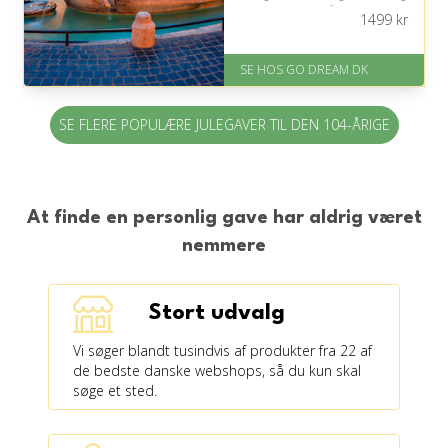
være opmærksom på, at rejsens
1499
kr
tempo og gåafstande skal tilpasses
hendes eller hans kræfter.
SE HOS GO DREAM DK
På lager
Levering: E-gavekort kan leveres
inden for 1 time
SE FLERE POPULÆRE JULEGAVER TIL DEN 104-ÅRIGE
At finde en personlig gave har aldrig været
nemmere
Stort udvalg
Vi søger blandt tusindvis af produkter fra 22 af
de bedste danske webshops, så du kun skal
søge et sted.