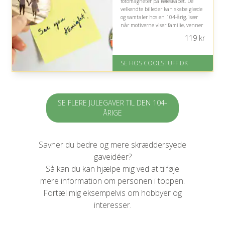
fotomagneter på køleskabet. De
velkendte billeder kan skabe glæde
og samtaler hos en 104-årig, især
når motiverne viser familie, venner
eller betydningsfulde øjeblikke fra
119
kr
livet.
På lager
SE HOS COOLSTUFF.DK
Levering: Standard leveringstid
er 1-3 hverdage.
Fremragende Trustpilot rating
på 4.5 ud af 5
SE FLERE JULEGAVER TIL DEN 104-
ÅRIGE
Savner du bedre og mere skræddersyede
gaveidéer?
Så kan du kan hjælpe mig ved at tilføje
mere information om personen i toppen.
Fortæl mig eksempelvis om hobbyer og
interesser.