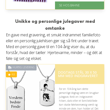
På lager
SE HOS BAHNE
Levering: 1-3 hverdage
Gratis fragt
Fremragende Trustpilot rating
på 4.3 ud af 5
Unikke og personlige julegaver med
omtanke
En gave med gravering, et smukt indrammet familiefoto
eller en personlig julehilsen gør sig så fint under træet.
Med en personlig gave til en 104-årig viser du, at du
forstår, hvad der tæller: Hjertevarme, minder – og dét at
føle sig set og elsket.
HURTIG LEVERING
DOGTAGS STÅL 30 X 50
4.8
MM MED INDGRAVERET
For en 104-årig kan dette
personlige dogtag være en brugbar
julegave, fordi en indgraveret
hilsen, dato eller et familiebillede
kan skabe følelsesmæssig værdi og
minde om dem, han holder af. Det