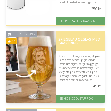
maskuline design kan dog virke
mindre passende, hvis han
250
kr
sjældent bruger smykker.
På lager
SE HOS DAHLS GRAVERING
Levering: 2-3 dage
Fremragende Trustpilot rating
på 4.8 ud af 5
HURTIG LEVERING
SPIEGELAU ØLGLAS MED
4.5
GRAVERING
Giv den 104-årige en skøn julegave
med dette personligt graverede
premium-ølglas, der gør hyggelige
stunder ekstra mindeværdige. Det
elegante glas passer til en ølglad
modtager, men vælg det kun, hvis
personen faktisk nyder øl, da
graveringen ellers ikke får megen
149
kr
betydning.
På lager
SE HOS COOLSTUFF.DK
Levering: Standard leveringstid
er 1-3 hverdage.
Fremragende Trustpilot rating