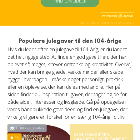
FIND GAVEIDÉER
Denne side er beskyttet af reCAPTCHA.
Populære julegaver til den 104-årige
Hvis du leder efter en julegave til 104-årig, er du landet
det helt rigtige sted. At finde en god gave til en, der har
oplevet så meget, kræver omtanke og kreativitet. Overvej,
hvad der kan bringe glæde, vække minder eller skabe
hygge i hverdagen – måske noget personligt, praktisk
eller en oplevelse, der kan deles med andre. Her på
siden finder du inspiration til gaver, der tager højde for
både alder, interesser og livsglæde. Gå på opdagelse i
vores håndplukkede gaveidéer, og find en julegave, der
virkelig vil gøre en forskel for en særlig 104-årig i dit liv.
HURTIG LEVERING
ALMUEGAARDEN
4.1
GAVEÆSKE MED DANSKE