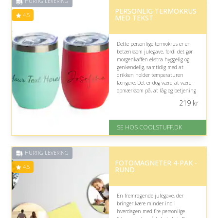
HURTIG LEVERING
på 4.5 ud af 5
PERSONLIG TERMOKRUS
4.5
MED TEKST
Dette personlige termokrus er en
betænksom julegave, fordi det gør
morgenkaffen ekstra hyggelig og
genkendelig, samtidig med at
drikken holder temperaturen
længere. Det er dog værd at være
opmærksom på, at låg og betjening
skal være lette for modtageren at
219
kr
håndtere.
På lager
SE HOS COOLSTUFF.DK
Levering: Standard leveringstid
er 1-3 hverdage.
Fremragende Trustpilot rating
HURTIG LEVERING
på 4.5 ud af 5
FOTOMAGNETER 4-PAK -
4.5
RUND
En fremragende julegave, der
bringer kære minder ind i
hverdagen med fire personlige