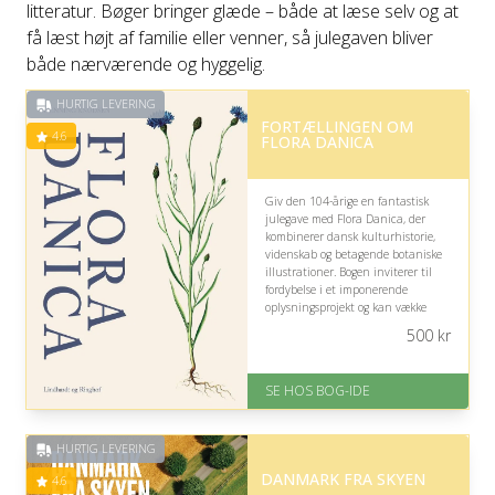
litteratur. Bøger bringer glæde – både at læse selv og at
få læst højt af familie eller venner, så julegaven bliver
både nærværende og hyggelig.
HURTIG LEVERING
FORTÆLLINGEN OM
4.6
FLORA DANICA
Giv den 104-årige en fantastisk
julegave med Flora Danica, der
kombinerer dansk kulturhistorie,
videnskab og betagende botaniske
illustrationer. Bogen inviterer til
fordybelse i et imponerende
oplysningsprojekt og kan vække
minder om natur, historie og
500
kr
tidligere tiders store danske
bedrifter.
SE HOS BOG-IDE
På lager
Levering: 1-3 hverdage -
forventet leveringstid
HURTIG LEVERING
Gratis fragt
Fremragende Trustpilot rating
DANMARK FRA SKYEN
4.6
på 4.6 ud af 5