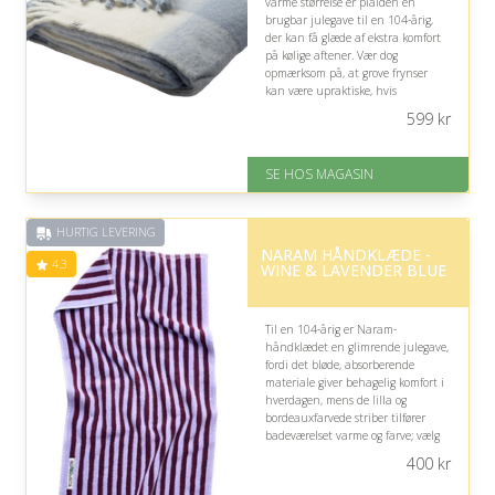
varme størrelse er plaiden en
brugbar julegave til en 104-årig,
der kan få glæde af ekstra komfort
på kølige aftener. Vær dog
opmærksom på, at grove frynser
kan være upraktiske, hvis
modtageren har nedsat mobilitet.
599
kr
På lager
Levering: 1-3 dage
SE HOS MAGASIN
God Trustpilot rating på 4.1 ud
af 5
HURTIG LEVERING
NARAM HÅNDKLÆDE -
4.3
WINE & LAVENDER BLUE
Til en 104-årig er Naram-
håndklædet en glimrende julegave,
fordi det bløde, absorberende
materiale giver behagelig komfort i
hverdagen, mens de lilla og
bordeauxfarvede striber tilfører
badeværelset varme og farve; vælg
størrelsen efter behov for at sikre
400
kr
praktisk anvendelse.