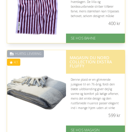
hverdagen. De lilla og
bordeauxfarvede striber tilfører
farve, mens størrelsen kan tilpasses
behovet, selvom designet måske
ikke passer til klassisk smag.
400
kr
På lager
Levering: 1-3 hverdage
SE HOS BAHNE
Gratis fragt
Fremragende Trustpilot rating
på 4.3 ud af 5
HURTIG LEVERING
MAGASIN DU NORD
COLLECTION EKSTRA
4.1
FLUFFY
Denne plaid er en glimrende
julegave til en 76-årig, fordi den
bløde uldblanding giver dejlig
varme og komfort på kølige aftener,
mens det enkle design og den
rustfarvede nuance passer elegant
ind i mange hjem uden at virke
prangende.
599
kr
På lager
Levering: 1-3 dage
SE HOS MAGASIN