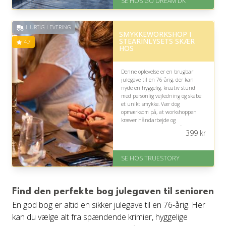
SE HOS GO DREAM DK
HURTIG LEVERING
SMYKKEWORKSHOP I
STEARINLYSETS SKÆR
4.7
HOS
Denne oplevelse er en brugbar
julegave til en 76-årig, der kan
nyde en hyggelig, kreativ stund
med personlig vejledning og skabe
et unikt smykke. Vær dog
opmærksom på, at workshoppen
kræver håndarbejde og
koncentration, hvilket måske ikke
399
kr
passer alle.
På lager
SE HOS TRUESTORY
Levering: 1-2 dages levering.
Eller lav digitalt gavekort med det
samme
Fremragende Trustpilot rating
Find den perfekte bog julegaven til senioren
på 4.7 ud af 5
En god bog er altid en sikker julegave til en 76-årig. Her
kan du vælge alt fra spændende krimier, hyggelige