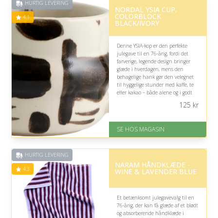
HURTIG LEVERING
NORDAL YSIA CUP,
COLORBLOCK
4.1
BLACK/IVORY
Denne YSIA-kop er den perfekte
julegave til en 76-årig, fordi det
farverige, legende design bringer
glæde i hverdagen, mens den
behagelige hank gør den velegnet
til hyggelige stunder med kaffe, te
eller kakao – både alene og i godt
selskab.
125
kr
På lager
Levering: 1-3 dage
SE HOS MAGASIN
God Trustpilot rating på 4.1 ud
af 5
HURTIG LEVERING
NARAM HÅNDKLÆDE -
4.3
WINE & LAVENDER BLUE
Et betænksomt julegavevalg til en
76-årig, der kan få glæde af et blødt
og absorberende håndklæde i