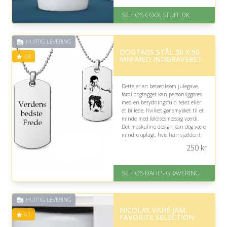
På lager
SE HOS COOLSTUFF.DK
Levering: Standard leveringstid
er 1-3 hverdage.
Fremragende Trustpilot rating
HURTIG LEVERING
på 4.5 ud af 5
DOGTAGS STÅL 30 X 50
4.8
MM MED INDGRAVERET
Dette er en betænksom julegave,
fordi dogtagget kan personliggøres
med en betydningsfuld tekst eller
et billede, hvilket gør smykket til et
minde med følelsesmæssig værdi.
Det maskuline design kan dog være
mindre oplagt, hvis han sjældent
går med smykker eller foretrækker
250
kr
et diskret udtryk.
På lager
SE HOS DAHLS GRAVERING
Levering: 2-3 dage
Fremragende Trustpilot rating
på 4.8 ud af 5
HURTIG LEVERING
NICOLAS VAHÉ JAM,
4.1
FAVORITE SELECTION