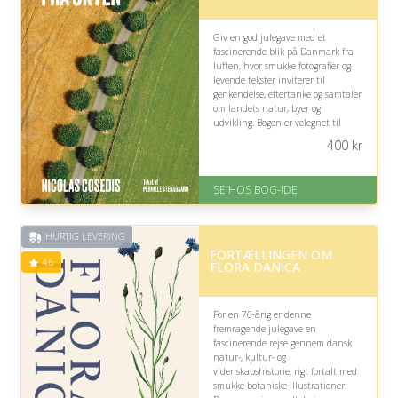
Giv en god julegave med et
fascinerende blik på Danmark fra
luften, hvor smukke fotografier og
levende tekster inviterer til
genkendelse, eftertanke og samtaler
om landets natur, byer og
udvikling. Bogen er velegnet til
rolige stunder og kan vække minder
400
kr
om steder og landskaber.
På lager
SE HOS BOG-IDE
Levering: 1-3 hverdage -
forventet leveringstid
Gratis fragt
HURTIG LEVERING
Fremragende Trustpilot rating
FORTÆLLINGEN OM
på 4.6 ud af 5
4.6
FLORA DANICA
For en 76-årig er denne
fremragende julegave en
fascinerende rejse gennem dansk
natur-, kultur- og
videnskabshistorie, rigt fortalt med
smukke botaniske illustrationer.