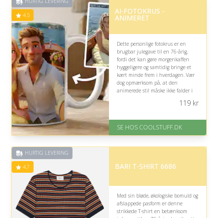
HURTIG LEVERING
AI-FOTOKRUS -
4.5
ANIMERET
Dette personlige fotokrus er en
brugbar julegave til en 76-årig,
fordi det kan gøre morgenkaffen
hyggeligere og samtidig bringe et
kært minde frem i hverdagen. Vær
dog opmærksom på, at den
animerede stil måske ikke falder i
modtagerens smag.
119
kr
På lager
Levering: Standard leveringstid
SE HOS COOLSTUFF.DK
er 1-3 hverdage.
Fremragende Trustpilot rating
på 4.5 ud af 5
HURTIG LEVERING
BARI T-SHIRT 6686
4.7
Med sin bløde, økologiske bomuld og
afslappede pasform er denne
strikkede T-shirt en betænksom