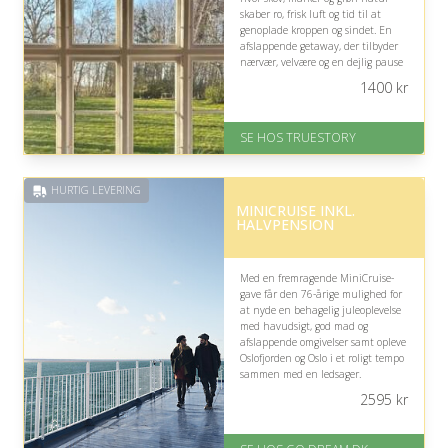
skaber ro, frisk luft og tid til at
genoplade kroppen og sindet. En
afslappende getaway, der tilbyder
nærvær, velvære og en dejlig pause
fra hverdagen.
1400
kr
På lager
Levering: 1-2 dages levering.
SE HOS TRUESTORY
Eller lav digitalt gavekort med det
samme
Fremragende Trustpilot rating
HURTIG LEVERING
på 4.7 ud af 5
MINICRUISE INKL.
HALVPENSION
Med en fremragende MiniCruise-
gave får den 76-årige mulighed for
at nyde en behagelig juleoplevelse
med havudsigt, god mad og
afslappende omgivelser samt opleve
Oslofjorden og Oslo i et roligt tempo
sammen med en ledsager.
2595
kr
På lager
Levering: E-gavekort kan leveres
inden for 1 time