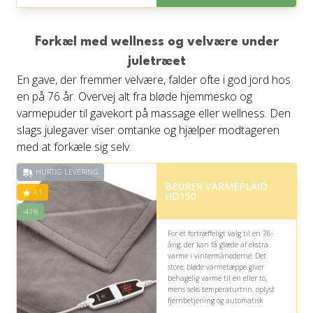
God Trustpilot rating på 4.1 ud
af 5
Forkæl med wellness og velvære under
juletræet
En gave, der fremmer velvære, falder ofte i god jord hos
en på 76 år. Overvej alt fra bløde hjemmesko og
varmepuder til gavekort på massage eller wellness. Den
slags julegaver viser omtanke og hjælper modtageren
med at forkæle sig selv.
HURTIG LEVERING
BEURER VARMEPLAID
4.1
HD150
-41%
For et fortræffeligt valg til en 76-
årig, der kan få glæde af ekstra
varme i vintermånederne: Det
store, bløde varmetæppe giver
behagelig varme til én eller to,
mens seks temperaturtrin, oplyst
fjernbetjening og automatisk
sikkerhedsslukning gør det nemt og