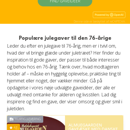
FIND GAVEIDÉER
Denne side er beskyttet af reCAPTCHA.
Populære julegaver til den 76-årige
Leder du efter en julegave til 76-årig, men er i tvivl om,
hvad der vil bringe glæde under juletræet? Her finder du
inspiration til gode gaver, der passer til både interesser
og behov hos en 76-årig. Tænk over, hvad modtageren
holder af – måske en hyggelig oplevelse, praktiske ting til
hjemmet eller noget, der vækker minder. Gå på
opdagelse i vores nøje udvalgte gaveidéer, der alle er
udvalgt med omtanke for alderen og livsstilen. Lad dig
inspirere og find en gave, der viser omsorg og giver smil i
juletiden.
HURTIG LEVERING
ALMUEGAARDEN
4.1
GAVEÆSKE MED DANSKE