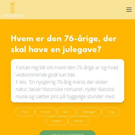
Op
Hvem er den 76-årige, der
skal have en julegave?
Ham
Hende
Barn
Teenager
Ung
Voksen
Senior