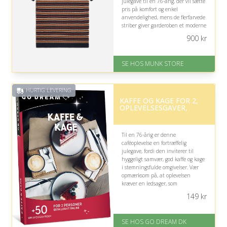
julegave til en 76-årig, der vil sætte
pris på komfort og enkel
anvendelighed, mens de flerfarvede
striber giver garderoben et moderne
pift uden at blive for prangende.
900
kr
På lager
Levering: 1-2 dages levering
SE HOS MUNK STORE
Fremragende Trustpilot rating
på 4.7 ud af 5
HURTIG LEVERING
KAFFE OG KAGE FOR 2,
OPLEVELSESGAVER,
Til en 76-årig er denne
caféoplevelse en fortræffelig
julegave, fordi den inviterer til
hyggeligt samvær, god kaffe og kage
i stemningsfulde omgivelser. Vær
opmærksom på, at oplevelsen
kræver en ledsager, som
modtageren har lyst til at dele
149
kr
stunden med.
På lager
SE HOS GO DREAM DK
Levering: E-gavekort kan leveres