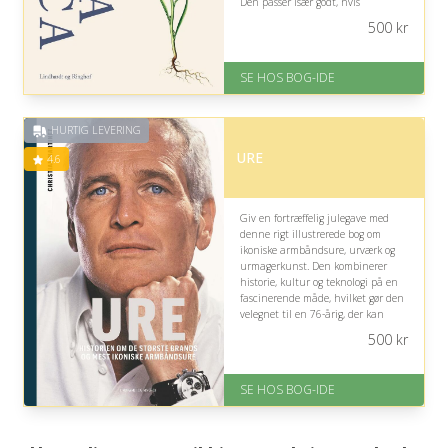
Den passer især godt, hvis
modtageren holder af
500
kr
Danmarkshistorie, kunst eller
natur, men den omfattende tekst
kræver interesse og tålmodighed.
SE HOS BOG-IDE
På lager
Levering: 1-3 hverdage -
HURTIG LEVERING
forventet leveringstid
Gratis fragt
URE
4.6
Fremragende Trustpilot rating
på 4.6 ud af 5
Giv en fortræffelig julegave med
denne rigt illustrerede bog om
ikoniske armbåndsure, urværk og
urmagerkunst. Den kombinerer
historie, kultur og teknologi på en
fascinerende måde, hvilket gør den
velegnet til en 76-årig, der kan
nyde fordybelse og nostalgiske
500
kr
fortællinger.
På lager
SE HOS BOG-IDE
Levering: 1-3 hverdage -
forventet leveringstid
Gratis fragt
Fremragende Trustpilot rating