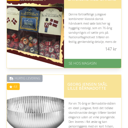
Denne fortræffelige julegave
kombinerer klassisk dansk
håndværk med søde bolcher og
hyggelig nostalgi, som en 76-årig
sandsynligvis vil sætte pris på.
Nationalflagmotivet tilfører en
festlig, genkendelig detalje, mens de
naturlige ingredienser gør gaven til
147
kr
en enkel og hyggelig
smagsoplevelse.
SE HOS MAGASIN
På lager
Levering: 1-3 dage
God Trustpilot rating på 4.1 ud
HURTIG LEVERING
af 5
GEORG JENSEN SKÅL
4.8
LILLE BERNADOTTE
For en 76-årig er Bernadotte-skålen
en ideel julegave, fordi det tidløse
skandinaviske design tilfører bordet
elegance uden at virke prangende.
Den leveres i flot æske og kan
personliggøres med en kort hilsen,