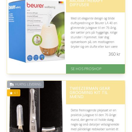
AROMATHERAPY
DIFFUSER
Med sit elegante design og blide
duftspredning er Beurer LA 40 en
glimrende julegave til en 76-årig,
der sætter pris på hyggelige, rolige
stunder i hjemmet. Vær dog
opmærksom på, om modtageren
bryder sig om dufte eller kan være
følsom over for aromaer.
360
kr
På lager
Levering: 2-12 hverdage
SE HOS PROSHOP
Fremragende Trustpilot rating
på 4.4 ud af 5
HURTIG LEVERING
TWEEZERMAN GEAR
GROOMING KIT TIL
4.1
MÆND
Dette fremragende plejesæt er en
praktisk julegave til den 76-årige
mand, der gerne vil holde skæg,
negle og små detaljer velsoignerede
med pålidelige redskaber samlet ét