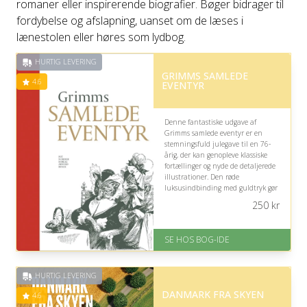
romaner eller inspirerende biografier. Bøger bidrager til
fordybelse og afslapning, uanset om de læses i
lænestolen eller høres som lydbog.
HURTIG LEVERING
GRIMMS SAMLEDE
4.6
EVENTYR
Denne fantastiske udgave af
Grimms samlede eventyr er en
stemningsfuld julegave til en 76-
årig, der kan genopleve klassiske
fortællinger og nyde de detaljerede
illustrationer. Den røde
luksusindbinding med guldtryk gør
bogen til et smukt og værdigt
250
kr
samlerobjekt.
På lager
SE HOS BOG-IDE
Levering: 1-3 hverdage -
forventet leveringstid
Gratis fragt
HURTIG LEVERING
Fremragende Trustpilot rating
på 4.6 ud af 5
DANMARK FRA SKYEN
4.6