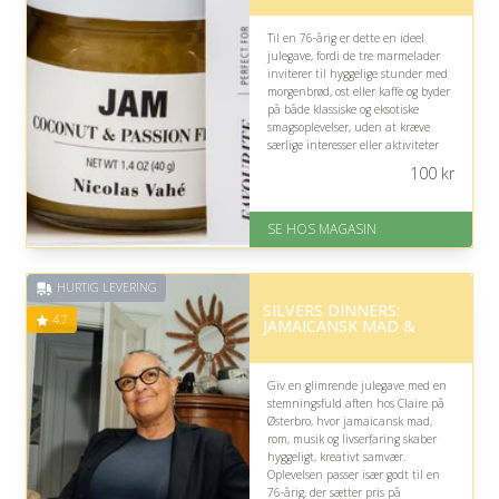
Til en 76-årig er dette en ideel
julegave, fordi de tre marmelader
inviterer til hyggelige stunder med
morgenbrød, ost eller kaffe og byder
på både klassiske og eksotiske
smagsoplevelser, uden at kræve
særlige interesser eller aktiviteter
for at skabe glæde.
100
kr
På lager
Levering: 1-3 dage
SE HOS MAGASIN
God Trustpilot rating på 4.1 ud
af 5
HURTIG LEVERING
SILVERS DINNERS:
4.7
JAMAICANSK MAD &
Giv en glimrende julegave med en
stemningsfuld aften hos Claire på
Østerbro, hvor jamaicansk mad,
rom, musik og livserfaring skaber
hyggeligt, kreativt samvær.
Oplevelsen passer især godt til en
76-årig, der sætter pris på