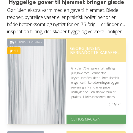
Hyggelige gaver til hjemmet bringer glæde
på 4.6 ud af 5
Gør julen ekstra varm med en gave til hjemmet. Bløde
tæpper, pyntelige vaser eller praktisk boligtilbehør er
både betænksomt og nyttigt for en 76-årig. Her finder du
inspiration til ting, der skaber hygge og velvære i boligen.
HURTIG LEVERING
GEORG JENSEN
4.1
BERNADOTTE KARAFFEL
Giv den 76-årige en fortræffelig
julegave med Bernadotte-
krystalkaraflen, der tilfører klassisk
elegance til borddækningen og gør
servering af vand eller juice
indbydende. Den slanke form er
praktisk i køleskabsdøren, mens
designet skaber en tidløs stemning
519
kr
ved hyggelige sammenkomster.
På lager
SE HOS MAGASIN
Levering: 1-3 dage
God Trustpilot rating på 4.1 ud
af 5