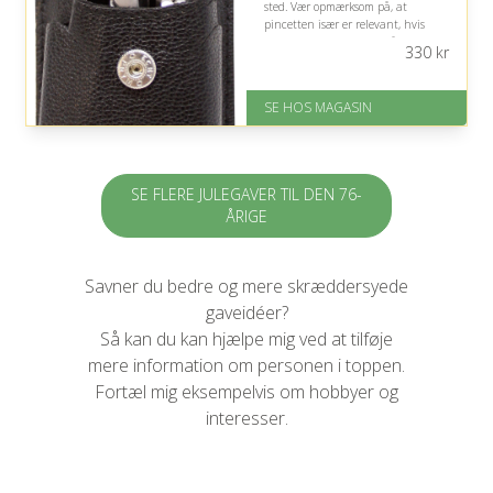
sted. Vær opmærksom på, at
pincetten især er relevant, hvis
han oplever indgroede hår.
330
kr
På lager
Levering: 1-3 dage
SE HOS MAGASIN
God Trustpilot rating på 4.1 ud
af 5
SE FLERE JULEGAVER TIL DEN 76-
ÅRIGE
Savner du bedre og mere skræddersyede
gaveidéer?
Så kan du kan hjælpe mig ved at tilføje
mere information om personen i toppen.
Fortæl mig eksempelvis om hobbyer og
interesser.