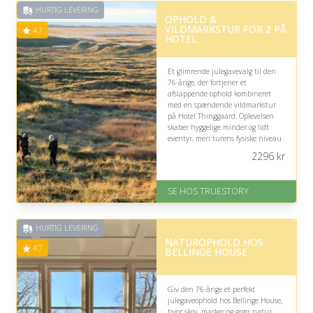
HURTIG LEVERING
OPHOLD &
VILDMARKSTUR FOR 2 PÅ
4.7
HOTEL
Et glimrende julegavevalg til den
76-årige, der fortjener et
afslappende ophold kombineret
med en spændende vildmarkstur
på Hotel Thinggaard. Oplevelsen
skaber hyggelige minder og lidt
eventyr, men turens fysiske niveau
bør naturligvis passe til
2296
kr
modtagerens kræfter.
På lager
SE HOS TRUESTORY
Levering: 1-2 dages levering.
Eller lav digitalt gavekort med det
samme
HURTIG LEVERING
Fremragende Trustpilot rating
NATUROPHOLD HOS
på 4.7 ud af 5
4.7
BELLINGE HOUSE
Giv den 76-årige et perfekt
julegaveophold hos Bellinge House,
hvor skov, marker og grøn natur