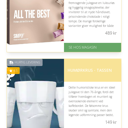
fremragende julegave en luksuriøs
og hyggelig smagsoplevelse, der
inviterer til at nyde håndlavet,
prisvindende chokolade i roligt
tempo. De mange forskellige
varianter giver mulighed for både
velkendte favoritter og spændende
489
kr
nye kombinationer.
På lager
SE HOS MAGASIN
Levering: 1-3 dage
God Trustpilot rating på 4.1 ud
af 5
HURTIG LEVERING
HUMØRKRUS - TASSEN
4.5
Dette humoristiske krus er en ideel
julegave til den 76-årige, fordi det
tilfører hverdagen et muntert og
overraskende element ved
kaffebordet. De følsomme krus
skaber smil og samtale, men den
legende udformning passer bedst,
hvis modtageren værdsætter sjove
149
kr
indslag i hjemmet.