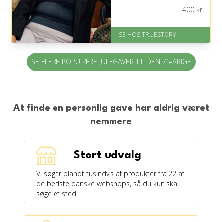
fortællinger og fællesskab, men vær
400
kr
opmærksom på transport og
aftentidspunkt.
SE HOS TRUESTORY
På lager
Levering: 1-2 dages levering.
Eller lav digitalt gavekort med det
SE FLERE POPULÆRE JULEGAVER TIL DEN 76-ÅRIGE
samme
Fremragende Trustpilot rating
på 4.7 ud af 5
At finde en personlig gave har aldrig været
nemmere
Stort udvalg
Vi søger blandt tusindvis af produkter fra 22 af
de bedste danske webshops, så du kun skal
søge et sted.