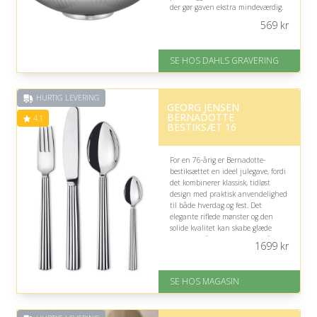
der gør gaven ekstra mindeværdig.
569
kr
På lager
Levering: 2-3 dage
Gratis fragt
SE HOS DAHLS GRAVERING
Fremragende Trustpilot rating
på 4.8 ud af 5
HURTIG LEVERING
GEORG JENSEN
BERNADOTTE
4.1
BESTIKSÆT 16
For en 76-årig er Bernadotte-
bestiksættet en ideel julegave, fordi
det kombinerer klassisk, tidløst
design med praktisk anvendelighed
til både hverdag og fest. Det
elegante riflede mønster og den
solide kvalitet kan skabe glæde
omkring måltiderne i mange år.
1699
kr
På lager
Levering: 1-3 dage
SE HOS MAGASIN
God Trustpilot rating på 4.1 ud
af 5