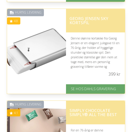
inden for 1 time
HURTIG LEVERING
GEORG JENSEN SKY
4.8
KORTSPIL
Denne skønne kortæske fra Georg
Jensen er en elegant julegave til en
76-årig, der holder af hyggelige
stunder og klassiske spil. Den
praktiske størrelse gør den nem at
tage med, mens en personlig
gravering tilfører varme og
mindeværdi.
399
kr
På lager
Levering: 2-3 dage
SE HOS DAHLS GRAVERING
Fremragende Trustpilot rating
på 4.8 ud af 5
HURTIG LEVERING
SIMPLY CHOCOLATE
4.1
SIMPLY® ALL THE BEST
For en 76-årig er denne