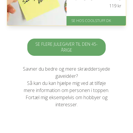
personligt udtryk i køkkenet.
119
kr
På lager
Levering: Standard leveringstid
SE HOS COOLSTUFF.DK
er 1-3 hverdage.
Fremragende Trustpilot rating
på 4.5 ud af 5
SE FLERE JULEGAVER TIL DEN 45-
ÅRIGE
Savner du bedre og mere skræddersyede
gaveidéer?
Så kan du kan hjælpe mig ved at tilføje
mere information om personen i toppen.
Fortæl mig eksempelvis om hobbyer og
interesser.