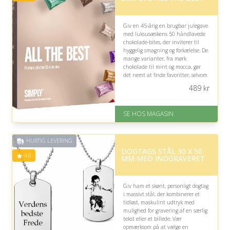
Giv en 45-årig en brugbar julegave
med luksusæskens 50 håndlavede
chokolade-bites, der inviterer til
hyggelig smagning og forkælelse. De
mange varianter, fra mørk
chokolade til mint og mocca, gør
det nemt at finde favoritter, selvom
ikke alle smagskombinationer
489
kr
nødvendigvis falder i personlig
smag.
SE HOS MAGASIN
På lager
Levering: 1-3 dage
God Trustpilot rating på 4.1 ud
HURTIG LEVERING
af 5
DOGTAGS STÅL 30 X 50
4.8
MM MED INDGRAVERET
Giv ham et skønt, personligt dogtag
i massivt stål, der kombinerer et
tidløst, maskulint udtryk med
mulighed for gravering af en særlig
tekst eller et billede. Vær
opmærksom på at vælge en