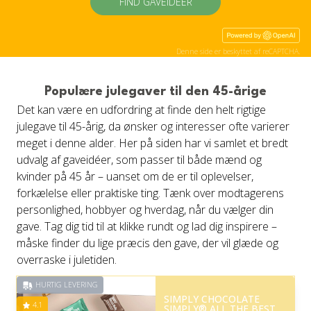
FIND GAVEIDÉER
Denne side er beskyttet af reCAPTCHA.
Populære julegaver til den 45-årige
Det kan være en udfordring at finde den helt rigtige
julegave til 45-årig, da ønsker og interesser ofte varierer
meget i denne alder. Her på siden har vi samlet et bredt
udvalg af gaveidéer, som passer til både mænd og
kvinder på 45 år – uanset om de er til oplevelser,
forkælelse eller praktiske ting. Tænk over modtagerens
personlighed, hobbyer og hverdag, når du vælger din
gave. Tag dig tid til at klikke rundt og lad dig inspirere –
måske finder du lige præcis den gave, der vil glæde og
overraske i juletiden.
HURTIG LEVERING
SIMPLY CHOCOLATE
4.1
SIMPLY® ALL THE BEST