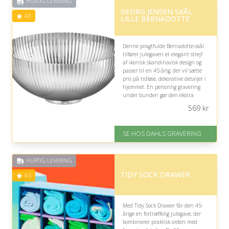
HURTIG LEVERING
GEORG JENSEN SKÅL
4.8
LILLE BERNADOTTE
Denne pragtfulde Bernadotte-skål
tilfører julegaven et elegant strejf
af ikonisk skandinavisk design og
passer til en 45-årig, der vil sætte
pris på tidløse, dekorative detaljer i
hjemmet. En personlig gravering
under bunden gør den ekstra
mindeværdig uden at forstyrre det
569
kr
rene udtryk.
På lager
SE HOS DAHLS GRAVERING
Levering: 2-3 dage
Gratis fragt
Fremragende Trustpilot rating
HURTIG LEVERING
på 4.8 ud af 5
TIDY SOCK DRAWER
4.5
Med Tidy Sock Drawer får den 45-
årige en fortræffelig julegave, der
kombinerer praktisk orden med