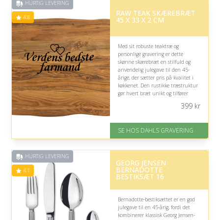
HURTIG LEVERING
RAW TEAK SKÆREBRÆT
4.8
45 X 33 X 2 CM
Med sit robuste teaktræ og
personlige gravering er dette
skønne skærebræt en stilfuld og
anvendelig julegave til den 45-
årige, der sætter pris på kvalitet i
køkkenet. Den rustikke træstruktur
gør hvert bræt unikt og tilfører
varme til madlavningen.
399
kr
På lager
Levering: 2-3 dage
SE HOS DAHLS GRAVERING
Fremragende Trustpilot rating
på 4.8 ud af 5
HURTIG LEVERING
GEORG JENSEN
BERNADOTTE
4.1
BESTIKSÆT 16
Bernadotte-bestiksættet er en god
julegave til en 45-årig, fordi det
kombinerer klassisk Georg Jensen-