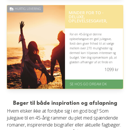
Eller lav digitalt gavekort med det
HURTIG LEVERING
samme
MINDER FOR TO -
Fremragende Trustpilot rating
DELUXE,
på 4.7 ud af 5
OPLEVELSESGAVER,
For en 45-årig er denne
oplevelsesgave en god julegave,
fordi den giver frihed til at vælge
mellem over 270 muligheder og
dermed kan tilpasses interesser og
budget. Vær dog opmærksom på, at
glæden afhænger af at finde en
oplevelse, der passer til
1099
kr
modtagerens ønsker.
På lager
SE HOS GO DREAM DK
Levering: E-gavekort kan leveres
inden for 1 time
Bøger til både inspiration og afslapning
Hvem elsker ikke at fordybe sig i en god bog? Som
julegave til en 45-årig rammer du plet med spændende
romaner, inspirerende biografier eller aktuelle fagbøger.