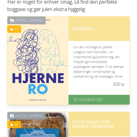
Her er noget for enhver smag, så find den perfekte
boggave og gør julen ekstra hyggelig.
HURTIG LEVERING
HJERNERO
4.6
Giv den 45-årige en perfekt
julegave med HjerneRo – en
inspirerende og praktisk bog, der
tilbyder gennemtestede
psykologiske værktøjer til at dæmpe
bekymringer, tankemylder og
overtænkning, så hverdagen bliver
mere overskuelig, og hjernen får
300
kr
mulighed for at genoplade.
På lager
SE HOS BOG-IDE
Levering: 1-3 hverdage -
forventet leveringstid
Gratis fragt
HURTIG LEVERING
Fremragende Trustpilot rating
AFDELINGEN FOR
på 4.6 ud af 5
4.6
MAGISK TÆNKNING