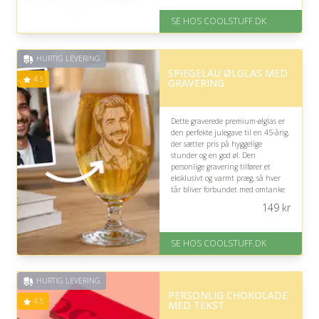
På lager
SE HOS COOLSTUFF.DK
Levering: Standard leveringstid
er 1-3 hverdage.
Fremragende Trustpilot rating
HURTIG LEVERING
på 4.5 ud af 5
SPIEGELAU ØLGLAS MED
4.5
GRAVERING
Dette graverede premium-ølglas er
den perfekte julegave til en 45-årig,
der sætter pris på hyggelige
stunder og en god øl. Den
personlige gravering tilfører et
eksklusivt og varmt præg, så hver
tår bliver forbundet med omtanke
og en særlig gaveoplevelse.
149
kr
På lager
Levering: Standard leveringstid
SE HOS COOLSTUFF.DK
er 1-3 hverdage.
Fremragende Trustpilot rating
på 4.5 ud af 5
HURTIG LEVERING
PERSONLIG CHOKOLADE
4.5
MED TEKST