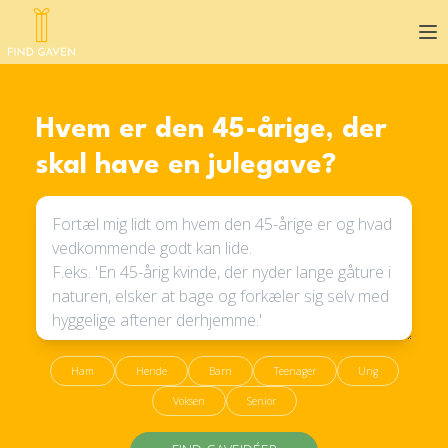
Op
Hvem er den 45-årige, der
skal have en julegave?
Ham
Hende
Barn
Teenager
Ung
Voksen
Senior