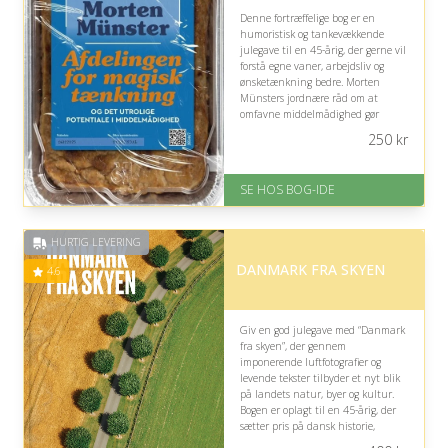
Denne fortræffelige bog er en
humoristisk og tankevækkende
julegave til en 45-årig, der gerne vil
forstå egne vaner, arbejdsliv og
ønsketænkning bedre. Morten
Münsters jordnære råd om at
omfavne middelmådighed gør
personlig udvikling mere realistisk,
250
kr
underholdende og mindre
præstationspræget.
SE HOS BOG-IDE
På lager
Levering: 1-3 hverdage -
forventet leveringstid
HURTIG LEVERING
Gratis fragt
Fremragende Trustpilot rating
DANMARK FRA SKYEN
4.6
på 4.6 ud af 5
Giv en god julegave med “Danmark
fra skyen”, der gennem
imponerende luftfotografier og
levende tekster tilbyder et nyt blik
på landets natur, byer og kultur.
Bogen er oplagt til en 45-årig, der
sætter pris på dansk historie,
samfund og æstetiske fortællinger.