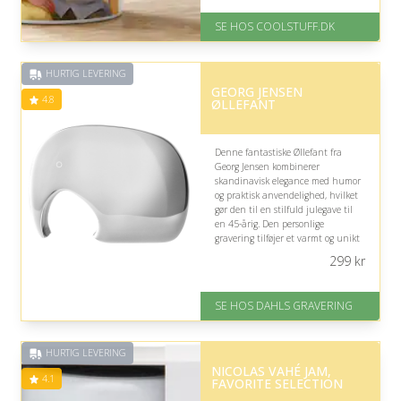
På lager
Levering: Standard leveringstid
SE HOS COOLSTUFF.DK
er 1-3 hverdage.
Fremragende Trustpilot rating
på 4.5 ud af 5
HURTIG LEVERING
GEORG JENSEN
4.8
ØLLEFANT
Denne fantastiske Øllefant fra
Georg Jensen kombinerer
skandinavisk elegance med humor
og praktisk anvendelighed, hvilket
gør den til en stilfuld julegave til
en 45-årig. Den personlige
gravering tilføjer et varmt og unikt
præg, der gør klassikeren ekstra
299
kr
mindeværdig.
På lager
SE HOS DAHLS GRAVERING
Levering: 2-3 dage
Fremragende Trustpilot rating
på 4.8 ud af 5
HURTIG LEVERING
NICOLAS VAHÉ JAM,
4.1
FAVORITE SELECTION