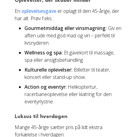
Oplevelser, der skaber minder
En
oplevelsesgave
er oplagt til den 45-årige, der
har alt. Prøv f.eks.:
Gourmetmiddag eller vinsmagning:
Giv en
aften ude med god mad og vin – perfekt til
livsnyderen.
Wellness og spa:
Et gavekort til massage,
spa eller ansigtsbehandling.
Kulturelle oplevelser:
Billetter til teater,
koncert eller stand-up show.
Action og eventyr:
Helikoptertur,
racerbaneoplevelse eller klatring for den
eventyrlystne.
Luksus til hverdagen
Mange 45-årige sætter pris på lidt ekstra
forkælelse i hverdagen: