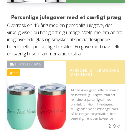
Personlige julegaver med et særligt præg
Overrask en 45-årig med en personlig julegave, der
virkelig viser, du har gjort dig umage. Vælg imellem alt fra
indgraverede glas og smykker til specialdesignede
billeder eller personlige tekstiler. En gave med navn eller
en særlig hilsen rammer altid ekstra.
HURTIG LEVERING
PERSONLIG TERMOKRUS
4.5
MED TEKST
Til den 45-årige er dette termokrus
en fortræffelig julegave, fordi det
kombinerer personlig stil med
praktisk funktion i hverdagen.
Muligheden for at sætte eget præg
på kruset gør morgenkaffen mere
personlig, mens den isolerende
effekt holder drikken varm eller
219
kr
kold længere.