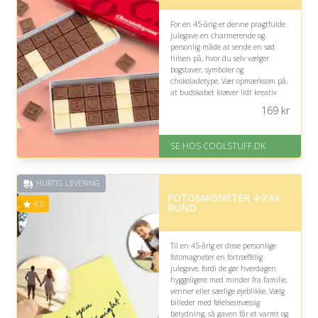
For en 45-årig er denne pragtfulde
julegave en charmerende og
personlig måde at sende en sød
hilsen på, hvor du selv vælger
bogstaver, symboler og
chokoladetype. Vær opmærksom på,
at budskabet kræver lidt kreativ
planlægning for at blive helt
169
kr
vellykket.
På lager
SE HOS COOLSTUFF.DK
Levering: Standard leveringstid
er 1-3 hverdage.
Fremragende Trustpilot rating
HURTIG LEVERING
på 4.5 ud af 5
FOTOMAGNETER 4-PAK -
4.5
RUND
Til en 45-årig er disse personlige
fotomagneter en fortræffelig
julegave, fordi de gør hverdagen
hyggeligere med minder fra familie,
venner eller særlige øjeblikke. Vælg
billeder med følelsesmæssig
betydning, så gaven får et varmt og