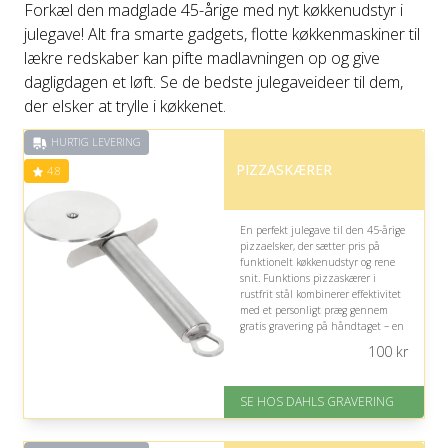
Forkæl den madglade 45-årige med nyt køkkenudstyr i
julegave! Alt fra smarte gadgets, flotte køkkenmaskiner til
lækre redskaber kan pifte madlavningen op og give
dagligdagen et løft. Se de bedste julegaveideer til dem,
der elsker at trylle i køkkenet.
HURTIG LEVERING
PIZZASKÆRER
4.8
En perfekt julegave til den 45-årige
pizzaelsker, der sætter pris på
funktionelt køkkenudstyr og rene
snit. Funktions pizzaskærer i
rustfrit stål kombinerer effektivitet
med et personligt præg gennem
gratis gravering på håndtaget – en
praktisk og hyggelig gave til mange
100
kr
pizzaaftener.
På lager
SE HOS DAHLS GRAVERING
Levering: 2-3 dage
Fremragende Trustpilot rating
på 4.8 ud af 5