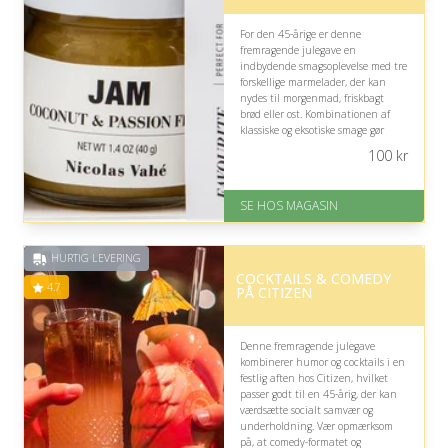
For den 45-årige er denne
fremragende julegave en
indbydende smagsoplevelse med tre
forskellige marmelader, der kan
nydes til morgenmad, friskbagt
brød eller ost. Kombinationen af
klassiske og eksotiske smage gør
gaven hyggelig, alsidig og oplagt til
100
kr
forkælelse i juledagene.
På lager
SE HOS MAGASIN
Levering: 1-3 dage
God Trustpilot rating på 4.1 ud
af 5
HURTIG LEVERING
COCKTAILS & COMEDY
4.7
PÅ CITIZEN
Denne fremragende julegave
kombinerer humor og cocktails i en
festlig aften hos Citizen, hvilket
passer godt til en 45-årig, der kan
værdsætte socialt samvær og
underholdning. Vær opmærksom
på, at comedy-formatet og