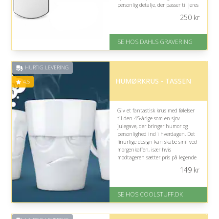
personlig detalje, der passer til jeres
relation og hans stil.
250
kr
På lager
Levering: 2-3 dage
SE HOS DAHLS GRAVERING
Fremragende Trustpilot rating
på 4.8 ud af 5
HURTIG LEVERING
HUMØRKRUS - TASSEN
4.5
Giv et fantastisk krus med følelser
til den 45-årige som en sjov
julegave, der bringer humor og
personlighed ind i hverdagen. Det
finurlige design kan skabe smil ved
morgenkaffen, især hvis
modtageren sætter pris på legende
og anderledes køkkenting.
149
kr
På lager
Levering: Standard leveringstid
SE HOS COOLSTUFF.DK
er 1-3 hverdage.
Fremragende Trustpilot rating
på 4.5 ud af 5