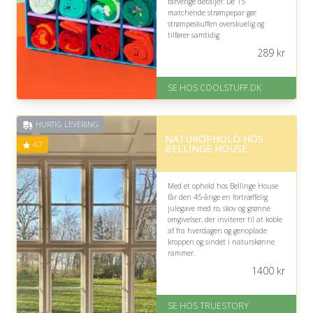
farverige detaljer. De 15
matchende strømpepar gør
strømpeskuffen overskuelig og
tilfører samtidig
hverdagsgarderoben personlighed,
289
kr
selvom den ensartede stil måske
ikke passer til en meget spraglet
smag.
SE HOS COOLSTUFF.DK
På lager
Levering: Standard leveringstid
HURTIG LEVERING
er 1-3 hverdage.
NATUROPHOLD HOS
Fremragende Trustpilot rating
4.7
BELLINGE HOUSE
på 4.5 ud af 5
Med et ophold hos Bellinge House
får den 45-årige en fortræffelig
julegave med ro, skov og grønne
omgivelser, der inviterer til at koble
af fra hverdagen og genoplade
kroppen og sindet i naturskønne
rammer.
1400
kr
På lager
Levering: 1-2 dages levering.
Eller lav digitalt gavekort med det
SE HOS TRUESTORY
samme