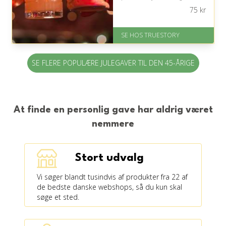
cocktailoplevelsen kræver lyst til en
75
kr
livlig aften ude.
På lager
SE HOS TRUESTORY
Levering: 1-2 dages levering.
Eller lav digitalt gavekort med det
samme
SE FLERE POPULÆRE JULEGAVER TIL DEN 45-ÅRIGE
Fremragende Trustpilot rating
på 4.7 ud af 5
At finde en personlig gave har aldrig været
nemmere
Stort udvalg
Vi søger blandt tusindvis af produkter fra 22 af
de bedste danske webshops, så du kun skal
søge et sted.