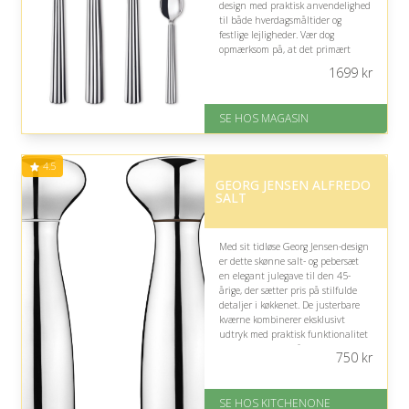
design med praktisk anvendelighed
til både hverdagsmåltider og
festlige lejligheder. Vær dog
opmærksom på, at det primært
passer, hvis modtageren sætter pris
1699
kr
på stilfuld borddækning.
På lager
SE HOS MAGASIN
Levering: 1-3 dage
God Trustpilot rating på 4.1 ud
af 5
4.5
GEORG JENSEN ALFREDO
SALT
Med sit tidløse Georg Jensen-design
er dette skønne salt- og pebersæt
en elegant julegave til den 45-
årige, der sætter pris på stilfulde
detaljer i køkkenet. De justerbare
kværne kombinerer eksklusivt
udtryk med praktisk funktionalitet
og pynter smukt på middagsbordet.
750
kr
Fremragende Trustpilot rating
på 4.5 ud af 5
SE HOS KITCHENONE