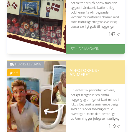
der sætter pris på dansk tradition
og godt håndværk: Nationalflag-
bolcherne fra Almuegaarden
kombinerer nostalgisk charme med
søde, naturlige smagsoplevelser og
passer særligt godt til hyggelige
juledage, hvor de kan deles med
147
kr
familie og gæster.
På lager
SE HOS MAGASIN
Levering: 1-3 dage
God Trustpilot rating på 4.1 ud
af 5
HURTIG LEVERING
AI-FOTOKRUS -
4.5
ANIMERET
Et fantastisk personligt fotokrus,
der gør morgenkaffen ekstra
hyggelig og bringer et kært minde i
fokus. Det unikke animerede design
giver en sjov og farverig detalje i
hverdagen, mens den personlige
udformning gør julegaven særlig og
følelsesfuld.
119
kr