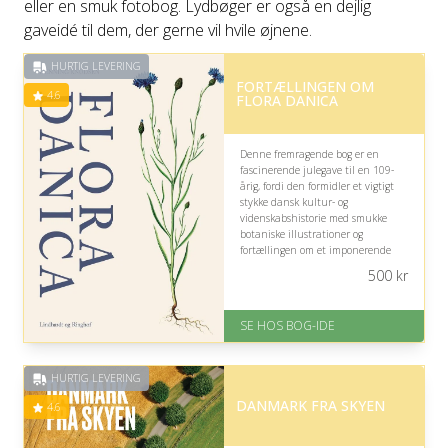
eller en smuk fotobog. Lydbøger er også en dejlig
gaveidé til dem, der gerne vil hvile øjnene.
HURTIG LEVERING
FORTÆLLINGEN OM
4.6
FLORA DANICA
Denne fremragende bog er en
fascinerende julegave til en 109-
årig, fordi den formidler et vigtigt
stykke dansk kultur- og
videnskabshistorie med smukke
botaniske illustrationer og
fortællingen om et imponerende
projekt, der spænder over flere
500
kr
århundreder.
På lager
SE HOS BOG-IDE
Levering: 1-3 hverdage -
forventet leveringstid
Gratis fragt
HURTIG LEVERING
Fremragende Trustpilot rating
på 4.6 ud af 5
DANMARK FRA SKYEN
4.6