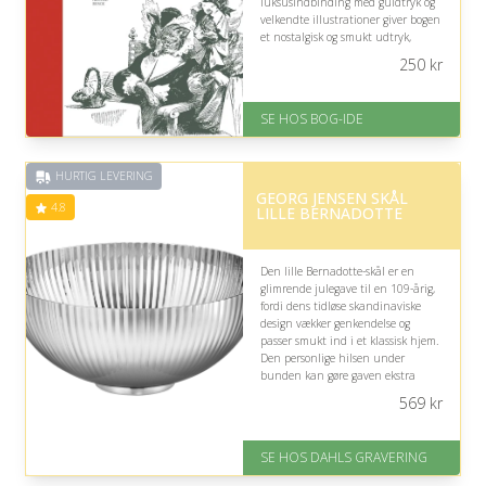
luksusindbinding med guldtryk og
velkendte illustrationer giver bogen
et nostalgisk og smukt udtryk,
selvom enkelte eventyr kan virke
250
kr
mørke.
På lager
SE HOS BOG-IDE
Levering: 1-3 hverdage -
forventet leveringstid
Gratis fragt
HURTIG LEVERING
Fremragende Trustpilot rating
GEORG JENSEN SKÅL
på 4.6 ud af 5
4.8
LILLE BERNADOTTE
Den lille Bernadotte-skål er en
glimrende julegave til en 109-årig,
fordi dens tidløse skandinaviske
design vækker genkendelse og
passer smukt ind i et klassisk hjem.
Den personlige hilsen under
bunden kan gøre gaven ekstra
mindeværdig og varm.
569
kr
På lager
Levering: 2-3 dage
SE HOS DAHLS GRAVERING
Gratis fragt
Fremragende Trustpilot rating