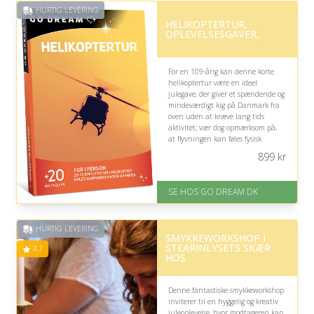
HURTIG LEVERING
HELIKOPTERTUR,
OPLEVELSESGAVER,
For en 109-årig kan denne korte
helikoptertur være en ideel
julegave, der giver et spændende og
mindeværdigt kig på Danmark fra
oven uden at kræve lang tids
aktivitet; vær dog opmærksom på,
at flyvningen kan føles fysisk
krævende eller utryg for nogle.
899
kr
På lager
Levering: E-gavekort kan leveres
SE HOS GO DREAM DK
inden for 1 time
HURTIG LEVERING
SMYKKEWORKSHOP I
STEARINLYSETS SKÆR
4.7
HOS
Denne fantastiske smykkeworkshop
inviterer til en hyggelig og kreativ
juleoplevelse, hvor modtageren kan