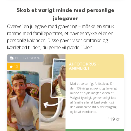
af 5
Skab et varigt minde med personlige
julegaver
Overvej en julegave med gravering – måske en smuk
ramme med familieportræt, et navnesmykke eller en
personlig kalender. Disse gaver viser omtanke og
kærlighed til den, du gerne vil glæde i julen.
HURTIG LEVERING
AI-FOTOKRUS -
4.5
ANIMERET
Med et personligt AI-fotokrus får
den 109-årige et skønt og farverigt
minde at nyde morgenkaffen af.
Vælg et tydeligt, genkendeligt foto
af familie eller et kært øjeblik, så
den animerede stil bliver hyggelig
og let at værdsætte.
119
kr
På lager
Levering: Standard leveringstid