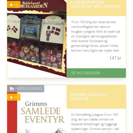
ALMUEGAARDEN
4.1
GAVEÆSKE MED DANSKE
Til en 109-årig kan disse danske
nationalflagbolcher være en
brugbar julegave, fordi de byder på
en nostalgisk, sød smagsoplevelse
med klassisk håndværk og
genkendelige farver, selvom hårde
bolcher naturligvis bør nydes med
omtanke.
147
kr
På lager
Levering: 1-3 dage
SE HOS MAGASIN
God Trustpilot rating på 4.1 ud
af 5
HURTIG LEVERING
GRIMMS SAMLEDE
4.6
EVENTYR
En fortræffelig julegave til en 109-
årig, der kan vække minder om
klassiske fortællinger og hyggelige
oplæsninger. Grimms eventyr i rød