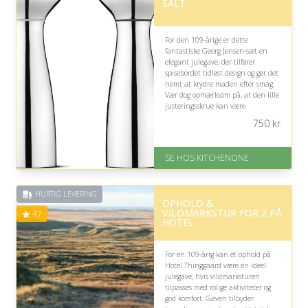
SALT
For den 109-årige er dette
fantastiske Georg Jensen-sæt en
elegant julegave, der tilfører
spisebordet tidløst design og gør det
nemt at krydre maden efter smag.
Vær dog opmærksom på, at den lille
justeringsskrue kan være
udfordrende for svage eller stive
750
kr
fingre.
Fremragende Trustpilot rating
SE HOS KITCHENONE
på 4.5 ud af 5
HURTIG LEVERING
OPHOLD &
VILDMARKSTUR FOR 2 PÅ
4.7
HOTEL
For en 109-årig kan et ophold på
Hotel Thinggaard være en ideel
julegave, hvis vildmarksturen
tilpasses med rolige aktiviteter og
god komfort. Gaven tilbyder