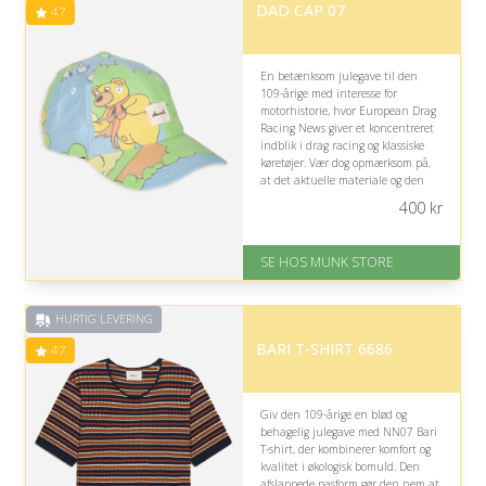
DAD CAP 07
4.7
En betænksom julegave til den
109-årige med interesse for
motorhistorie, hvor European Drag
Racing News giver et koncentreret
indblik i drag racing og klassiske
køretøjer. Vær dog opmærksom på,
at det aktuelle materiale og den
tilhørende cap kan virke mindre
400
kr
relevant uden særlig interesse for
motorsport.
SE HOS MUNK STORE
På lager
Levering: 1-2 dages levering
Fremragende Trustpilot rating
HURTIG LEVERING
på 4.7 ud af 5
BARI T-SHIRT 6686
4.7
Giv den 109-årige en blød og
behagelig julegave med NN07 Bari
T-shirt, der kombinerer komfort og
kvalitet i økologisk bomuld. Den
afslappede pasform gør den nem at