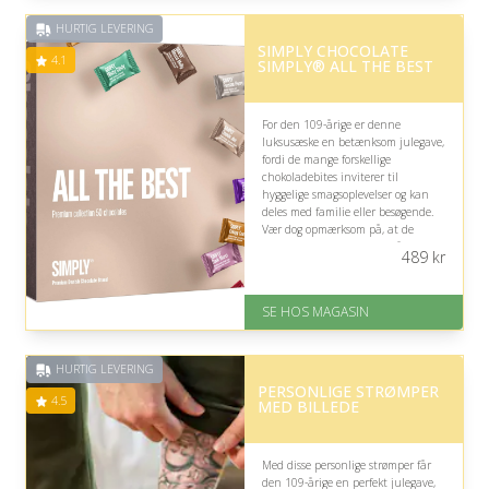
på 4.8 ud af 5
HURTIG LEVERING
SIMPLY CHOCOLATE
4.1
SIMPLY® ALL THE BEST
For den 109-årige er denne
luksusæske en betænksom julegave,
fordi de mange forskellige
chokoladebites inviterer til
hyggelige smagsoplevelser og kan
deles med familie eller besøgende.
Vær dog opmærksom på, at de
mange varianter og den hårdere
489
kr
konsistens ikke nødvendigvis passer
til alle.
SE HOS MAGASIN
På lager
Levering: 1-3 dage
God Trustpilot rating på 4.1 ud
HURTIG LEVERING
af 5
PERSONLIGE STRØMPER
4.5
MED BILLEDE
Med disse personlige strømper får
den 109-årige en perfekt julegave,