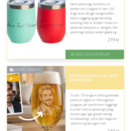
Dette personlige termokrus er
perfekt som julegave til den 109-
årige, fordi det gør morgenkaffen
ekstra hyggelig og genkendelig,
samtidig med at drikken holder en
passende temperatur længere. Den
personlige detalje skaber glæde og
gør kruset til en varm, daglig
219
kr
påmindelse om omtanke.
På lager
SE HOS COOLSTUFF.DK
Levering: Standard leveringstid
er 1-3 hverdage.
Fremragende Trustpilot rating
HURTIG LEVERING
på 4.5 ud af 5
SPIEGELAU ØLGLAS MED
4.5
GRAVERING
Til den 109-årige er dette graverede
premium ølglas en fremragende
julegave, der kombinerer hyggelige
stunder med et personligt præg.
Graveringen gør glasset særligt
mindeværdigt, mens den elegante
udformning kan gøre hver
ølservering lidt mere festlig og værd
149
kr