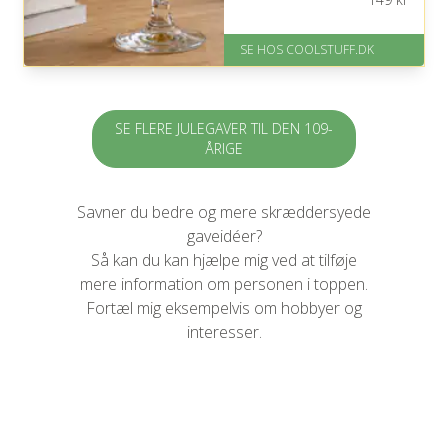
at nyde.
På lager
SE HOS COOLSTUFF.DK
Levering: Standard leveringstid
er 1-3 hverdage.
Fremragende Trustpilot rating
på 4.5 ud af 5
SE FLERE JULEGAVER TIL DEN 109-
ÅRIGE
Savner du bedre og mere skræddersyede
gaveidéer?
Så kan du kan hjælpe mig ved at tilføje
mere information om personen i toppen.
Fortæl mig eksempelvis om hobbyer og
interesser.