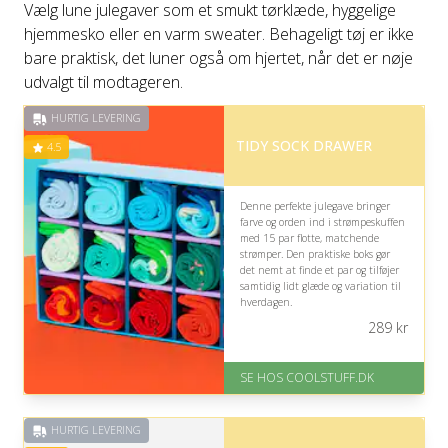
Vælg lune julegaver som et smukt tørklæde, hyggelige
hjemmesko eller en varm sweater. Behageligt tøj er ikke
bare praktisk, det luner også om hjertet, når det er nøje
udvalgt til modtageren.
HURTIG LEVERING
TIDY SOCK DRAWER
4.5
Denne perfekte julegave bringer
farve og orden ind i strømpeskuffen
med 15 par flotte, matchende
strømper. Den praktiske boks gør
det nemt at finde et par og tilføjer
samtidig lidt glæde og variation til
hverdagen.
289
kr
På lager
Levering: Standard leveringstid
er 1-3 hverdage.
SE HOS COOLSTUFF.DK
Fremragende Trustpilot rating
på 4.5 ud af 5
HURTIG LEVERING