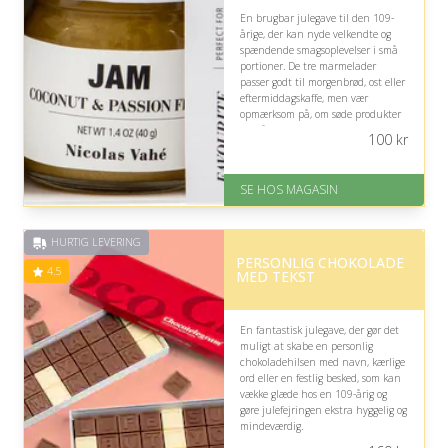
En brugbar julegave til den 109-
årige, der kan nyde velkendte og
spændende smagsoplevelser i små
portioner. De tre marmelader
passer godt til morgenbrød, ost eller
eftermiddagskaffe, men vær
opmærksom på, om søde produkter
indgår i modtagerens kost.
100
kr
På lager
Levering: 1-3 dage
SE HOS MAGASIN
God Trustpilot rating på 4.1 ud
af 5
HURTIG LEVERING
PERSONLIG CHOKOLADE
4.5
MED TEKST
En fantastisk julegave, der gør det
muligt at skabe en personlig
chokoladehilsen med navn, kærlige
ord eller en festlig besked, som kan
vække glæde hos en 109-årig og
gøre julefejringen ekstra hyggelig og
mindeværdig.