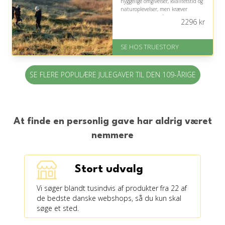
hyggelige omgivelser, kvalitetstid og
naturoplevelser, men kræver
opmærksomhed på turens fysiske
2296
kr
niveau.
På lager
SE HOS TRUESTORY
Levering: 1-2 dages levering.
Eller lav digitalt gavekort med det
samme
SE FLERE POPULÆRE JULEGAVER TIL DEN 109-ÅRIGE
Fremragende Trustpilot rating
på 4.7 ud af 5
At finde en personlig gave har aldrig været
nemmere
Stort udvalg
Vi søger blandt tusindvis af produkter fra 22 af
de bedste danske webshops, så du kun skal
søge et sted.