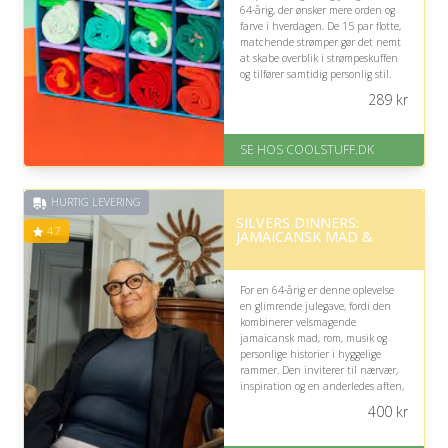
64-årig, der ønsker mere orden og
farve i hverdagen. De 15 par flotte,
matchende strømper gør det nemt
at skabe overblik i strømpeskuffen
og tilfører samtidig personlig stil.
289
kr
På lager
Levering: Standard leveringstid
er 1-3 hverdage.
SE HOS COOLSTUFF.DK
Fremragende Trustpilot rating
på 4.5 ud af 5
HURTIG LEVERING
SILVERS DINNERS:
4.7
JAMAICANSK MAD &
For en 64-årig er denne oplevelse
en glimrende julegave, fordi den
kombinerer velsmagende
jamaicansk mad, rom, musik og
personlige historier i hyggelige
rammer. Den inviterer til nærvær,
inspiration og en anderledes aften,
men passer bedst, hvis modtageren
400
kr
værdsætter socialt samvær og nye
smagsoplevelser.