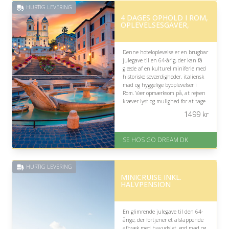
HURTIG LEVERING
4 DAGES OPHOLD I ROM,
OPLEVELSESGAVER,
Denne hoteloplevelse er en brugbar
julegave til en 64-årig, der kan få
glæde af en kulturel miniferie med
historiske seværdigheder, italiensk
mad og hyggelige byoplevelser i
Rom. Vær opmærksom på, at rejsen
kræver lyst og mulighed for at tage
afsted.
1499
kr
På lager
Levering: E-gavekort kan leveres
SE HOS GO DREAM DK
inden for 1 time
HURTIG LEVERING
MINICRUISE INKL.
HALVPENSION
En glimrende julegave til den 64-
årige, der fortjener et afslappende
afbræk med havudsigt, god mad og