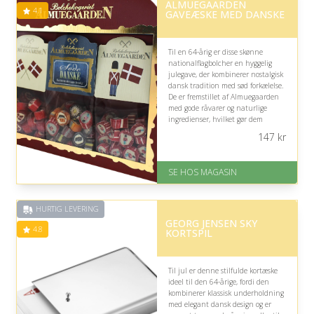
ALMUEGAARDEN
4.1
GAVEÆSKE MED DANSKE
Til en 64-årig er disse skønne
nationalflagbolcher en hyggelig
julegave, der kombinerer nostalgisk
dansk tradition med sød forkælelse.
De er fremstillet af Almuegaarden
med gode råvarer og naturlige
ingredienser, hvilket gør dem
oplagte til at dele eller nyde i
147
kr
juledagene.
På lager
SE HOS MAGASIN
Levering: 1-3 dage
God Trustpilot rating på 4.1 ud
af 5
HURTIG LEVERING
GEORG JENSEN SKY
4.8
KORTSPIL
Til jul er denne stilfulde kortæske
ideel til den 64-årige, fordi den
kombinerer klassisk underholdning
med elegant dansk design og er