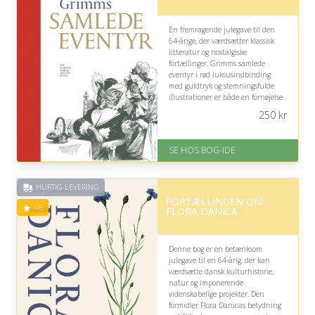
En fremragende julegave til den
64-årige, der værdsætter klassisk
litteratur og nostalgiske
fortællinger. Grimms samlede
eventyr i rød luksusindbinding
med guldtryk og stemningsfulde
illustrationer er både en fornøjelse
at læse i og en smuk bog til reolen.
250
kr
På lager
Levering: 1-3 hverdage -
SE HOS BOG-IDE
forventet leveringstid
Gratis fragt
Fremragende Trustpilot rating
HURTIG LEVERING
på 4.6 ud af 5
FORTÆLLINGEN OM
4.6
FLORA DANICA
Denne bog er en betænksom
julegave til en 64-årig, der kan
værdsætte dansk kulturhistorie,
natur og imponerende
videnskabelige projekter. Den
formidler Flora Danicas betydning