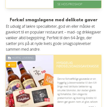
SE HOS PROSHOP
På lager
Levering: 2-12 hverdage
Fremragende Trustpilot rating
på 4.4 ud af 5
Forkæl smagsløgene med delikate gaver
Et udvalg af lækre specialiteter, god vin eller måske et
gavekort til en populær restaurant – mad- og drikkegaver
vækker altid begejstring. Perfekt til den 64-årige, der
sætter pris på at nyde livets gode smagsoplevelser
sammen med andre.
HURTIG LEVERING
HYGGELIG
4.4
FØDSELSDAGSGAVEKASSE
Denne fortræffelige gaveæske er en
hyggelig juleoverraskelse til den 64-
årige med delikate lækkerier og
smukke blomster, der skaber glæde
og forkælelse. Den elegante
præsentation og levering direkte til
døren gør gaven nem at give, selvom
blomsterne ikke nødvendigvis