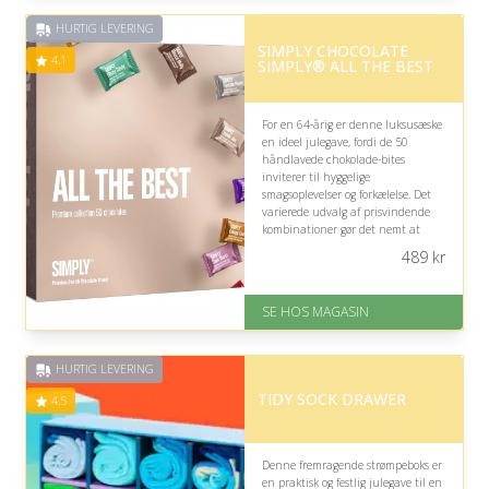
Fremragende Trustpilot rating
HURTIG LEVERING
på 4.5 ud af 5
SIMPLY CHOCOLATE
4.1
SIMPLY® ALL THE BEST
For en 64-årig er denne luksusæske
en ideel julegave, fordi de 50
håndlavede chokolade-bites
inviterer til hyggelige
smagsoplevelser og forkælelse. Det
varierede udvalg af prisvindende
kombinationer gør det nemt at
finde favoritter, mens den
489
kr
eksklusive indpakning skaber en
særlig gaveoplevelse.
SE HOS MAGASIN
På lager
Levering: 1-3 dage
God Trustpilot rating på 4.1 ud
HURTIG LEVERING
af 5
TIDY SOCK DRAWER
4.5
Denne fremragende strømpeboks er
en praktisk og festlig julegave til en