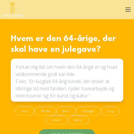
Op
Hvem er den 64-årige, der
skal have en julegave?
Ham
Hende
Barn
Teenager
Ung
Voksen
Senior