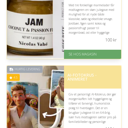
Med tre forskellige marmelader får
modtageren en skøn julegave med
mulighed for at nyde både
klassiske, søde og eksotiske smage.
Jordbær, figen samt kokos og
passionsfrugt passer til
morgenbrød, ost eller hyggelige
stunder, men smagspræferencer
100
kr
bør naturligvis tages i betragtning.
På lager
SE HOS MAGASIN
Levering: 1-3 dage
God Trustpilot rating på 4.1 ud
af 5
HURTIG LEVERING
AI-FOTOKRUS -
4.5
ANIMERET
Giv et personligt AI-fotokrus, der gør
morgenkaffen lidt hyggeligere og
tilfører et farverigt, humoristisk
præg til hverdagen. Det er en
brugbar julegave til en 64-årig,
især hvis modtageren sætter pris på
familiebilleder og personlige
detaljer, men den animerede stil er