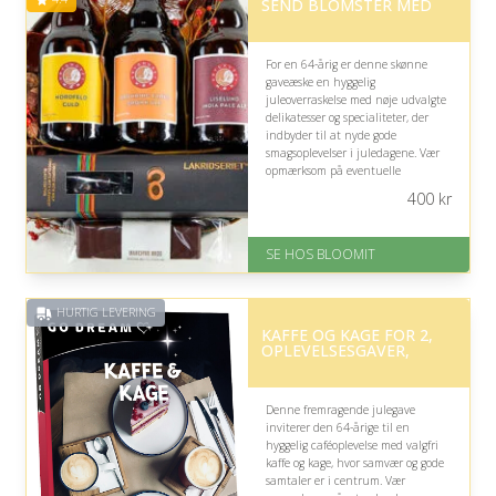
SEND BLOMSTER MED
For en 64-årig er denne skønne
gaveæske en hyggelig
juleoverraskelse med nøje udvalgte
delikatesser og specialiteter, der
indbyder til at nyde gode
smagsoplevelser i juledagene. Vær
opmærksom på eventuelle
kostvaner eller ingredienser,
400
kr
modtageren ikke bryder sig om.
På lager
SE HOS BLOOMIT
Levering: samme dag eller efter
aftale
Fremragende Trustpilot rating
HURTIG LEVERING
på 4.4 ud af 5
KAFFE OG KAGE FOR 2,
OPLEVELSESGAVER,
Denne fremragende julegave
inviterer den 64-årige til en
hyggelig caféoplevelse med valgfri
kaffe og kage, hvor samvær og gode
samtaler er i centrum. Vær