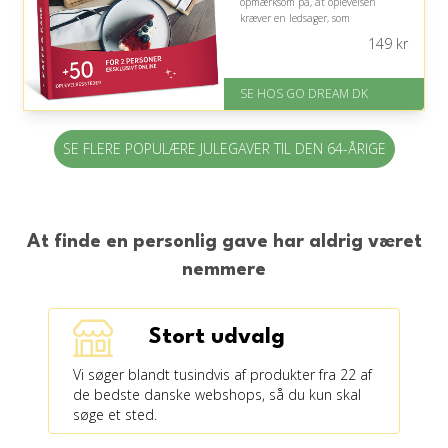
opmærksom på, at oplevelsen
kræver en ledsager, som
modtageren har lyst til at dele
149
kr
stunden med.
På lager
SE HOS GO DREAM DK
Levering: E-gavekort kan leveres
inden for 1 time
SE FLERE POPULÆRE JULEGAVER TIL DEN 64-ÅRIGE
At finde en personlig gave har aldrig været
nemmere
Stort udvalg
Vi søger blandt tusindvis af produkter fra 22 af
de bedste danske webshops, så du kun skal
søge et sted.