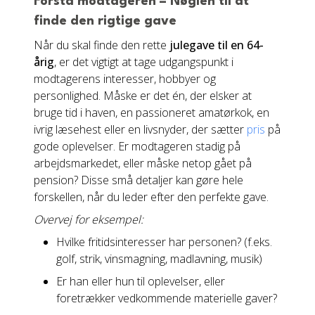
Forstå modtageren – Nøglen til at
finde den rigtige gave
Når du skal finde den rette
julegave til en 64-
årig
, er det vigtigt at tage udgangspunkt i
modtagerens interesser, hobbyer og
personlighed. Måske er det én, der elsker at
bruge tid i haven, en passioneret amatørkok, en
ivrig læsehest eller en livsnyder, der sætter
pris
på
gode oplevelser. Er modtageren stadig på
arbejdsmarkedet, eller måske netop gået på
pension? Disse små detaljer kan gøre hele
forskellen, når du leder efter den perfekte gave.
Overvej for eksempel:
Hvilke fritidsinteresser har personen? (f.eks.
golf, strik, vinsmagning, madlavning, musik)
Er han eller hun til oplevelser, eller
foretrækker vedkommende materielle gaver?