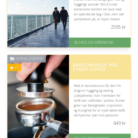
hyggeligt samvær. MiniCruiset
kombinerer komfort om bord med
en spændende dag i Oslo, men vær
opmærksom på, at rejsen kræver
planlægning og fast afrejse.
2595
kr
På lager
Levering: E-gavekort kan leveres
SE HOS GO DREAM DK
inden for 1 time
HURTIG LEVERING
BARISTAKURSUS HOS
4.7
STREET COFFEE
Med et baristakursus får den 64-
årige en hyggelig og lærerig
juleoplevelse, hvor interessen for
kaffe kan udforskes i praksis. Kurset
giver nye færdigheder, inspiration
og mulighed for at nyde bedre kaffe
derhjemme, især hvis personen
sætter pris på kvalitet og gode
649
kr
smagsoplevelser.
På lager