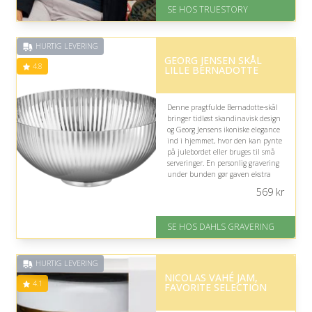
SE HOS TRUESTORY
På lager
Levering: 1-2 dages levering.
Eller lav digitalt gavekort med det
HURTIG LEVERING
samme
GEORG JENSEN SKÅL
Fremragende Trustpilot rating
4.8
LILLE BERNADOTTE
på 4.7 ud af 5
Denne pragtfulde Bernadotte-skål
bringer tidløst skandinavisk design
og Georg Jensens ikoniske elegance
ind i hjemmet, hvor den kan pynte
på julebordet eller bruges til små
serveringer. En personlig gravering
under bunden gør gaven ekstra
mindeværdig og velegnet til en 64-
569
kr
årig.
På lager
SE HOS DAHLS GRAVERING
Levering: 2-3 dage
Gratis fragt
Fremragende Trustpilot rating
HURTIG LEVERING
på 4.8 ud af 5
NICOLAS VAHÉ JAM,
4.1
FAVORITE SELECTION