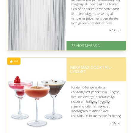
hyggelige stunder omkring bordet.
Den håndblæste Bernadotte-karaf­
fel tilfører elegant servering af
vand eller juice, mens den slanke
form gør den praktisk at have
stående køligt i køleskabsdøren.
519
kr
På lager
Levering: 1-3 dage
SE HOS MAGASIN
God Trustpilot rating på 4.1 ud
af 5
4.4
MIKAMAX COCKTAIL-
LYSSÆT
For den 64-årige er dette
cocktaillyssæt perfekt som julegave,
fordi de farverige, dekorative lys
skaber en festlig og hyggelig
stemning uden at kræve, at
modtageren faktisk drikker
cocktails. De humoristiske former og
velkendte dufte giver samtidig et
249
kr
charmerende samtaleemne i
hjemmet.