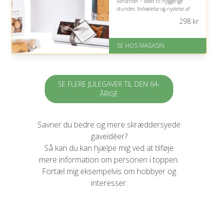
varianter – ideel til hyggelige
stunder, forkælelse og nydelse af
prisbelønnet kvalitet.
298
kr
På lager
Levering: 1-3 dage
SE HOS MAGASIN
God Trustpilot rating på 4.1 ud
af 5
SE FLERE JULEGAVER TIL DEN 64-
ÅRIGE
Savner du bedre og mere skræddersyede
gaveidéer?
Så kan du kan hjælpe mig ved at tilføje
mere information om personen i toppen.
Fortæl mig eksempelvis om hobbyer og
interesser.