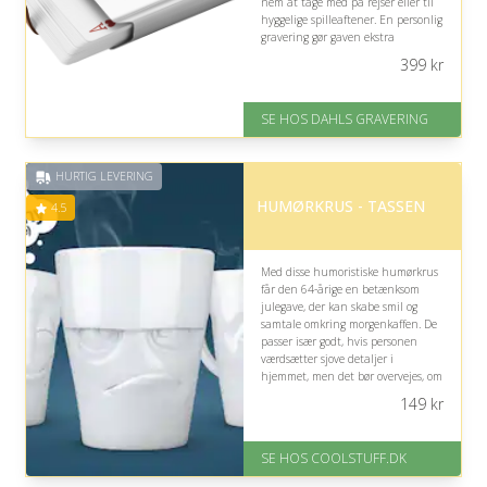
nem at tage med på rejser eller til
hyggelige spilleaftener. En personlig
gravering gør gaven ekstra
mindeværdig og gennemført.
399
kr
På lager
Levering: 2-3 dage
SE HOS DAHLS GRAVERING
Fremragende Trustpilot rating
på 4.8 ud af 5
HURTIG LEVERING
HUMØRKRUS - TASSEN
4.5
Med disse humoristiske humørkrus
får den 64-årige en betænksom
julegave, der kan skabe smil og
samtale omkring morgenkaffen. De
passer især godt, hvis personen
værdsætter sjove detaljer i
hjemmet, men det bør overvejes, om
det legende design matcher
149
kr
vedkommendes stil.
På lager
SE HOS COOLSTUFF.DK
Levering: Standard leveringstid
er 1-3 hverdage.