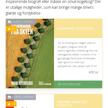
inspirerende biografi eller måske en smuk kogebog? Der
er utallige muligheder, som kan bringe mange timers
glæde og fordybelse.
HURTIG LEVERING
DANMARK FRA SKYEN
4.6
For en 64-årig kan bogen være en
brugbar julegave, fordi de
stemningsfulde luftfotos og Pernille
Stensgaards tekster inviterer til at
genopdage Danmarks landskaber,
byer og kultur med nye
perspektiver. Den passer især til en
modtager, der holder af historie,
400
kr
samfund og dansk geografi.
På lager
SE HOS BOG-IDE
Levering: 1-3 hverdage -
forventet leveringstid
Gratis fragt
HURTIG LEVERING
Fremragende Trustpilot rating
GRIMMS SAMLEDE
på 4.6 ud af 5
4.6
EVENTYR