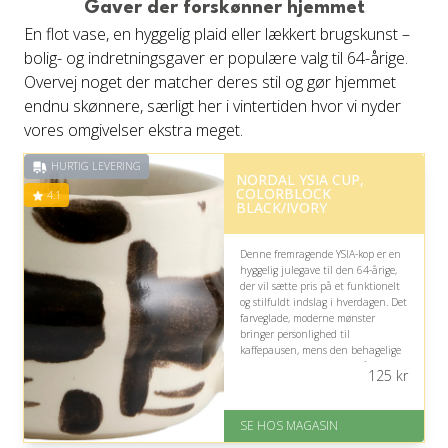
Gaver der forskønner hjemmet
Fremragende Trustpilot rating
En flot vase, en hyggelig plaid eller lækkert brugskunst –
på 4.6 ud af 5
bolig- og indretningsgaver er populære valg til 64-årige.
Overvej noget der matcher deres stil og gør hjemmet
endnu skønnere, særligt her i vintertiden hvor vi nyder
vores omgivelser ekstra meget.
HURTIG LEVERING
NORDAL YSIA CUP,
COLORBLOCK
4.1
BLACK/IVORY
Denne fremragende YSIA-kop er en
hyggelig julegave til den 64-årige,
der vil sætte pris på et funktionelt
og stilfuldt indslag i hverdagen. Det
farveglade, moderne mønster
bringer personlighed til
kaffepausen, mens den behagelige
form gør den velegnet til både
125
kr
varme og kolde drikke.
På lager
SE HOS MAGASIN
Levering: 1-3 dage