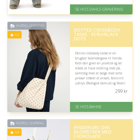
På lager
SE HOS DAHLS GRAVERING
Levering: 2-3 dage
Fremragende Trustpilot rating
på 4.8 ud af 5
HURTIG LEVERING
DOTTED CROSSBODY
TASKE - ECRU/BLACK
4.3
DOTS
Denne crossbody-taske er en
brugbar kalendergave til hende,
fordi den giver en praktisk og let
måde at have småting med på,
samtidig med at beige med sorte
prikker tilfører et enkelt, feminint
udtryk. Økologisk bomuld og Moshi
Moshi Minds ansvarlige profil gør
299
kr
valget ekstra sympatisk.
På lager
SE HOS BAHNE
Levering: 1-3 hverdage
Gratis fragt
Fremragende Trustpilot rating
HURTIG LEVERING
på 4.3 ud af 5
HYGGEKURV DER
BLOMSTRER MED
4.4
CHOKOLADE