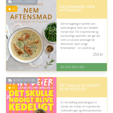
HURTIG LEVERING
på 4.6 ud af 5
VALDEMARSRO NEM
4.6
AFTENSMAD
Denne kogebog er perfekt som
kalendergave, fordi den forkæler
hende med 150 inspirerende og
overskuelige opskrifter, der gør det
nemt at servere velsmagende
aftensmad uden lange
forberedelser – en praktisk og
hyggelig gave, der hurtigt kan blive
250
kr
en fast favorit i køkkenet.
På lager
SE HOS BOG-IDE
Levering: 1-3 hverdage -
forventet leveringstid
Gratis fragt
HURTIG LEVERING
Fremragende Trustpilot rating
DET SKULLE JO NØDIGT
på 4.6 ud af 5
4.6
BLIVE KEDELIGT
En fortræffelig kalendergave til
hende, der holder af inspirerende
livsfortællinger og eftertænksomme