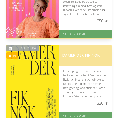
øjeblikke. Lene Beiers ærlige
beretning om mod, tvivl og store
livsvalg giver både underholdning
og stof til eftertanke – selvom
bogens fokus på forandring ikke
250
kr
nødvendigvis rammer alle.
På lager
SE HOS BOG-IDE
Levering: 1-3 hverdage -
forventet leveringstid
Gratis fragt
HURTIG LEVERING
Fremragende Trustpilot rating
på 4.6 ud af 5
DAMER DER FIK NOK
4.6
Denne pragtfulde kalendergave
inviterer hende ind i fascinerende
livsfortællinger om skandinaviske
kvinder, der udfordrede normer,
kærlighed og forventninger. Bogen
er særligt spændende, hvis hun
holder af stærke personligheder,
kulturhistorie og inspirerende
320
kr
historier om mod, frihed og
selvstændighed.
SE HOS BOG-IDE
På lager