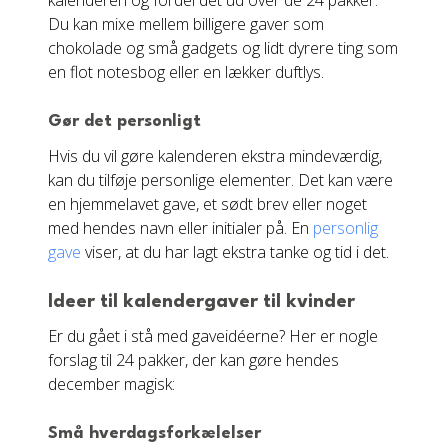
kalenderen og fordel det ud over de 24 pakker.
Du kan mixe mellem billigere gaver som
chokolade og små gadgets og lidt dyrere ting som
en flot notesbog eller en lækker duftlys.
Gør det personligt
Hvis du vil gøre kalenderen ekstra mindeværdig,
kan du tilføje personlige elementer. Det kan være
en hjemmelavet gave, et sødt brev eller noget
med hendes navn eller initialer på. En
personlig
gave
viser, at du har lagt ekstra tanke og tid i det.
Ideer til kalendergaver til kvinder
Er du gået i stå med gaveidéerne? Her er nogle
forslag til 24 pakker, der kan gøre hendes
december magisk:
Små hverdagsforkælelser