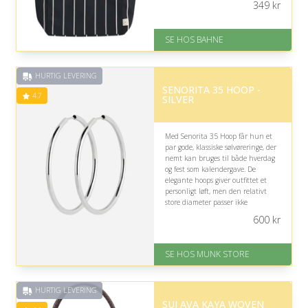
349
kr
På lager
Levering: 1-3 hverdage
SE HOS BAHNE
Gratis fragt
Fremragende Trustpilot rating
på 4.3 ud af 5
HURTIG LEVERING
SENORITA 35 HOOP -
4.7
SILVER
Med Senorita 35 Hoop får hun et
par gode, klassiske sølvøreringe, der
nemt kan bruges til både hverdag
og fest som kalendergave. De
elegante hoops giver outfittet et
personligt løft, men den relativt
store diameter passer ikke
nødvendigvis til hendes foretrukne
600
kr
smykkestil.
På lager
SE HOS MUNK STORE
Levering: 1-2 dages levering
Fremragende Trustpilot rating
på 4.7 ud af 5
HURTIG LEVERING
SUI AVA KAYA WOVEN