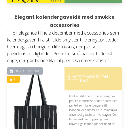
Levering: 1-3 hverdage -
forventet leveringstid
Gratis fragt
Elegant kalendergaveidé med smukke
Fremragende Trustpilot rating
på 4.6 ud af 5
accessories
Tilfør elegance til hele december med accessories som
kalendergaver! Fra stilfulde smykker til trendy tørklæder –
hver dag kan bringe en lille luksus, der passer til
juletidens festligheder. Perfekte små pakker til de 24
dage, der gør hende klar til julens sammenkomster.
HURTIG LEVERING
X JASPER MORRISON
4.3
TOTE BAG
Med sit stilrene, stribede design og
praktiske størrelse er dette sorte net
perfekt som kalendergave til
kvinden, der ønsker en rummelig og
anvendelig taske til hverdagen. De
lange skulderstropper og den
udvendige lomme gør det nemt at
bære og organisere småting.