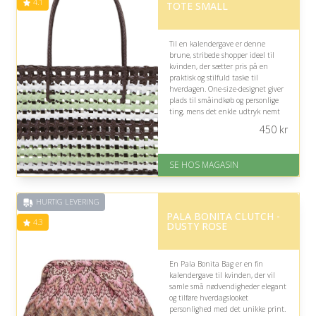
4.1
TOTE SMALL
Til en kalendergave er denne
brune, stribede shopper ideel til
kvinden, der sætter pris på en
praktisk og stilfuld taske til
hverdagen. One-size-designet giver
plads til småindkøb og personlige
ting, mens det enkle udtryk nemt
kan kombineres med forskellige
450
kr
outfits.
På lager
SE HOS MAGASIN
Levering: 1-3 dage
God Trustpilot rating på 4.1 ud
af 5
HURTIG LEVERING
PALA BONITA CLUTCH -
4.3
DUSTY ROSE
En Pala Bonita Bag er en fin
kalendergave til kvinden, der vil
samle små nødvendigheder elegant
og tilføre hverdagslooket
personlighed med det unikke print.