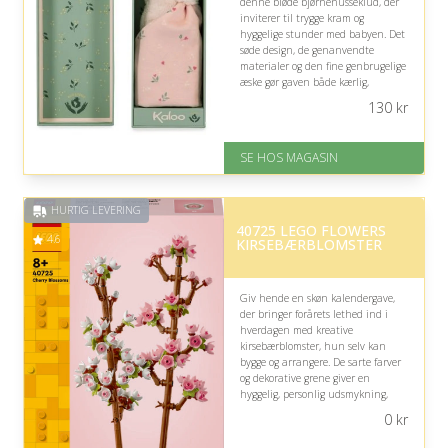
denne bløde bjørnenusseklud, der
inviterer til trygge kram og
hyggelige stunder med babyen. Det
søde design, de genanvendte
materialer og den fine genbrugelige
æske gør gaven både kærlig,
praktisk og miljøbevidst.
130
kr
På lager
Levering: 1-3 dage
SE HOS MAGASIN
God Trustpilot rating på 4.1 ud
af 5
HURTIG LEVERING
40725 LEGO FLOWERS
4.6
KIRSEBÆRBLOMSTER
Giv hende en skøn kalendergave,
der bringer forårets lethed ind i
hverdagen med kreative
kirsebærblomster, hun selv kan
bygge og arrangere. De sarte farver
og dekorative grene giver en
hyggelig, personlig udsmykning,
især hvis hun holder af blomster,
0
kr
natur eller kreative projekter.