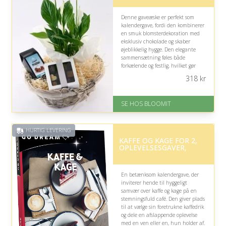
Denne gaveæske er perfekt som
kalendergave, fordi den kombinerer
en smuk blomsterdekoration med
eksklusiv chokolade og skaber
øjeblikkelig hygge. Den elegante
sammensætning føles både
forkælende og festlig, hvilket gør
hver decemberdag lidt mere særlig
318
kr
og glædelig.
På lager
SE HOS BLOOMIT
Levering: samme dag eller efter
aftale
Fremragende Trustpilot rating
HURTIG LEVERING
på 4.4 ud af 5
KAFFE OG KAGE FOR 2,
OPLEVELSESGAVER,
En betænksom kalendergave, der
inviterer hende til hyggeligt
samvær over kaffe og kage på en
stemningsfuld café. Den giver plads
til at vælge sin foretrukne kaffedrik
og dele en afslappende oplevelse
med en ven eller en, hun holder af.