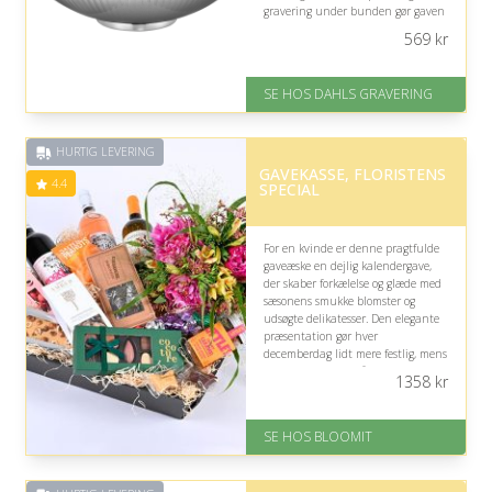
gravering under bunden gør gaven
ekstra hyggelig og gennemtænkt.
569
kr
På lager
Levering: 2-3 dage
SE HOS DAHLS GRAVERING
Gratis fragt
Fremragende Trustpilot rating
på 4.8 ud af 5
HURTIG LEVERING
GAVEKASSE, FLORISTENS
4.4
SPECIAL
For en kvinde er denne pragtfulde
gaveæske en dejlig kalendergave,
der skaber forkælelse og glæde med
sæsonens smukke blomster og
udsøgte delikatesser. Den elegante
præsentation gør hver
decemberdag lidt mere festlig, mens
indholdet tilfører både sanselig
1358
kr
nydelse og hyggelig forkælelse.
På lager
SE HOS BLOOMIT
Levering: samme dag eller efter
aftale
Fremragende Trustpilot rating