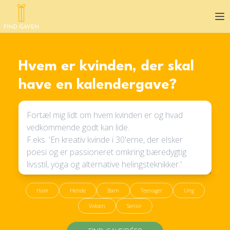
Op
Hvem er kvinden, der skal
have en kalendergave?
Ham
Hende
Barn
Teenager
Ung
Voksen
Senior