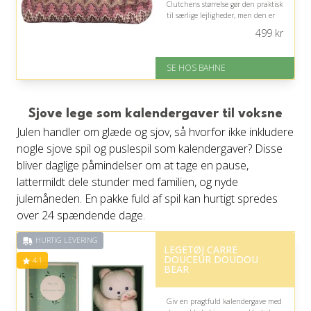
Clutchens størrelse gør den praktisk
til særlige lejligheder, men den er
ikke nødvendigvis ideel, hvis hun
499
kr
foretrækker store tasker.
På lager
SE HOS BAHNE
Levering: 1-3 hverdage
Gratis fragt
Fremragende Trustpilot rating
på 4.3 ud af 5
Sjove lege som kalendergaver til voksne
Julen handler om glæde og sjov, så hvorfor ikke inkludere
nogle sjove spil og puslespil som kalendergaver? Disse
bliver daglige påmindelser om at tage en pause,
lattermildt dele stunder med familien, og nyde
julemåneden. En pakke fuld af spil kan hurtigt spredes
over 24 spændende dage.
HURTIG LEVERING
LEGETØJ CARRE
DOUCEUR DOUDOU
4.1
BEAR
Giv en pragtfuld kalendergave med