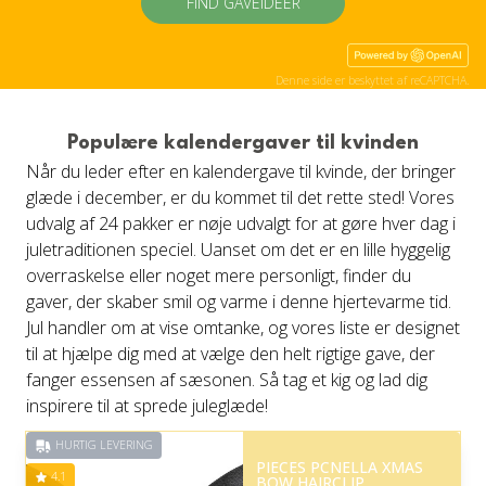
FIND GAVEIDÉER
Denne side er beskyttet af reCAPTCHA.
Populære kalendergaver til kvinden
Når du leder efter en kalendergave til kvinde, der bringer
glæde i december, er du kommet til det rette sted! Vores
udvalg af 24 pakker er nøje udvalgt for at gøre hver dag i
juletraditionen speciel. Uanset om det er en lille hyggelig
overraskelse eller noget mere personligt, finder du
gaver, der skaber smil og varme i denne hjertevarme tid.
Jul handler om at vise omtanke, og vores liste er designet
til at hjælpe dig med at vælge den helt rigtige gave, der
fanger essensen af sæsonen. Så tag et kig og lad dig
inspirere til at sprede juleglæde!
HURTIG LEVERING
PIECES PCNELLA XMAS
4.1
BOW HAIRCLIP