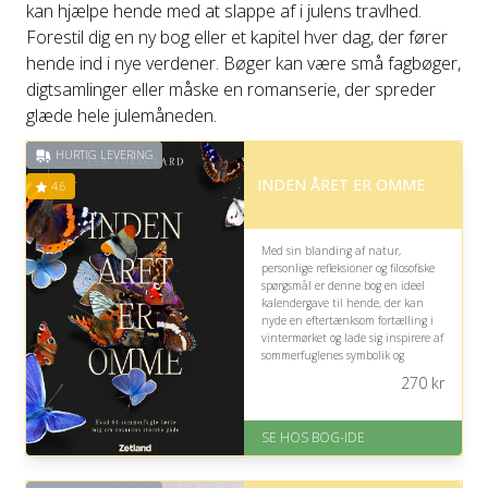
kan hjælpe hende med at slappe af i julens travlhed.
Forestil dig en ny bog eller et kapitel hver dag, der fører
hende ind i nye verdener. Bøger kan være små fagbøger,
digtsamlinger eller måske en romanserie, der spreder
glæde hele julemåneden.
HURTIG LEVERING
INDEN ÅRET ER OMME
4.6
Med sin blanding af natur,
personlige refleksioner og filosofiske
spørgsmål er denne bog en ideel
kalendergave til hende, der kan
nyde en eftertænksom fortælling i
vintermørket og lade sig inspirere af
sommerfuglenes symbolik og
forunderlige verden.
270
kr
På lager
Levering: 1-3 hverdage -
SE HOS BOG-IDE
forventet leveringstid
Gratis fragt
Fremragende Trustpilot rating