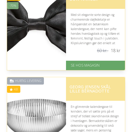
-70%
Med sit elegante sorte design og
charmerende sløjfedetalje er
hårspændet en betænksom
kalendergave, der nemt kan pifte
hendes hverdagslook op og tilføre et
feminint, festligt touch i juletiden.
Klipslukningen gør det enkelt at
bruge, selvom one size ikke
60 kr.
18
kr
nødvendigvis passer alle frisurer.
På lager
SE HOS MAGASIN
Levering: 1-3 dage
God Trustpilot rating på 4.1 ud
af 5
HURTIG LEVERING
Nedsat: 70% (Normalpris: 60
GEORG JENSEN SKÅL
kr.)
4.8
LILLE BERNADOTTE
En glimrende kalendergave til
kvinden, der vil sætte pris på et
strejf af tidløst skandinavisk design
i hverdagen. Bernadotte-skålen er
dekorativ og anvendelig til små
søde sager, mens en personlig