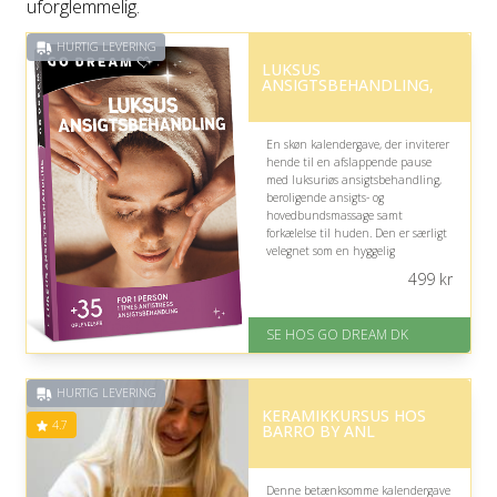
uforglemmelig.
HURTIG LEVERING
LUKSUS
ANSIGTSBEHANDLING,
En skøn kalendergave, der inviterer
hende til en afslappende pause
med luksuriøs ansigtsbehandling,
beroligende ansigts- og
hovedbundsmassage samt
forkælelse til huden. Den er særligt
velegnet som en hyggelig
overraskelse i december, hvor lidt
499
kr
ekstra velvære kan gøre ventetiden
endnu dejligere.
SE HOS GO DREAM DK
På lager
Levering: E-gavekort kan leveres
inden for 1 time
HURTIG LEVERING
KERAMIKKURSUS HOS
4.7
BARRO BY ANL
Denne betænksomme kalendergave