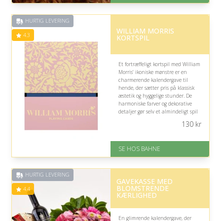
Eller lav digitalt gavekort med det
samme
HURTIG LEVERING
Fremragende Trustpilot rating
WILLIAM MORRIS
på 4.7 ud af 5
4.3
KORTSPIL
Et fortræffeligt kortspil med William
Morris’ ikoniske mønstre er en
charmerende kalendergave til
hende, der sætter pris på klassisk
æstetik og hyggelige stunder. De
harmoniske farver og dekorative
detaljer gør selv et almindeligt spil
kort til en elegant lille fornøjelse.
130
kr
På lager
Levering: 1-3 hverdage
SE HOS BAHNE
Fremragende Trustpilot rating
på 4.3 ud af 5
HURTIG LEVERING
GAVEKASSE MED
BLOMSTRENDE
4.4
KÆRLIGHED
En glimrende kalendergave, der