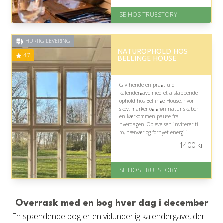
På lager
SE HOS TRUESTORY
Levering: 1-2 dages levering.
Eller lav digitalt gavekort med det
samme
HURTIG LEVERING
Fremragende Trustpilot rating
NATUROPHOLD HOS
på 4.7 ud af 5
4.7
BELLINGE HOUSE
Giv hende en pragtfuld
kalendergave med et afslappende
ophold hos Bellinge House, hvor
skov, marker og grøn natur skaber
en kærkommen pause fra
hverdagen. Oplevelsen inviterer til
ro, nærvær og fornyet energi i
smukke, naturskønne omgivelser.
1400
kr
På lager
Levering: 1-2 dages levering.
SE HOS TRUESTORY
Eller lav digitalt gavekort med det
samme
Fremragende Trustpilot rating
på 4.7 ud af 5
Overrask med en bog hver dag i december
En spændende bog er en vidunderlig kalendergave, der