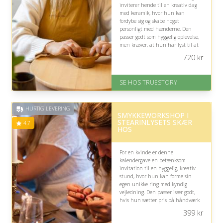
inviterer hende til en kreativ dag
med keramik, hvor hun kan
fordybe sig og skabe noget
personligt med hænderne. Den
passer godt som hyggelig oplevelse,
men kræver, at hun har lyst til at
afsætte en hel dag til et kursus.
720
kr
På lager
Levering: 1-2 dages levering.
SE HOS TRUESTORY
Eller lav digitalt gavekort med det
samme
Fremragende Trustpilot rating
HURTIG LEVERING
på 4.7 ud af 5
SMYKKEWORKSHOP I
STEARINLYSETS SKÆR
4.7
HOS
For en kvinde er denne
kalendergave en betænksom
invitation til en hyggelig, kreativ
stund, hvor hun kan forme sin
egen unikke ring med kyndig
vejledning. Den passer især godt,
hvis hun sætter pris på håndværk
og oplevelser, men kræver interesse
399
kr
for smykker.