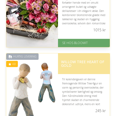
forkæler hende med en smukt
arrangeret buket og udsøgte
delikatesser i én elegant æske. Den
kombinerer blomstrende glæde med
lækkerier og skaber en hyggelig
overraskelse, selvom den romantiske
udformning måske ikke passer til
1015
kr
enhver relation.
På lager
SE HOS BLOOMIT
Levering: samme dag eller efter
aftale
Fremragende Trustpilot rating
HURTIG LEVERING
på 4.4 ud af 5
WILLOW TREE HEART OF
4.8
GOLD
Til kalendergaven er denne
fremragende Willow Tree-figur en
varm og personlig overraskelse, der
symboliserer kærlighed og omsorg.
Den håndmalede dreng med
hjertet skaber et charmerende
dekorativt udtryk, mens en kort
gravering kan gøre gaven ekstra
245
kr
betydningsfuld.