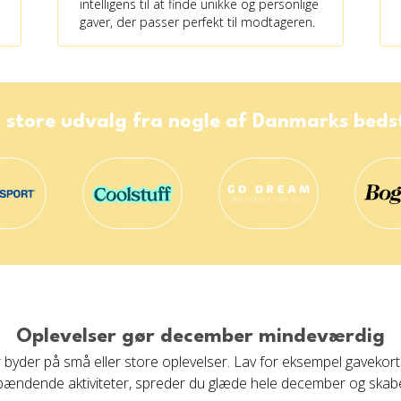
intelligens til at finde unikke og personlige
gaver, der passer perfekt til modtageren.
 store udvalg fra nogle af Danmarks bed
Oplevelser gør december mindeværdig
yder på små eller store oplevelser. Lav for eksempel gavekort ti
ændende aktiviteter, spreder du glæde hele december og skabe