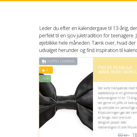
Leder du efter en kalendergave til 13-årig, 
perfekt til en sjov juletradition for teenage
øjeblikke hele måneden. Tænk over, hvad der in
udvalget herunder og find inspiration til kalende
HURTIG LEVERING
PIECES PCNELLA
4.1
XMAS BOW HAIRCL
-70%
Det sorte hårspænde med f
sløjfedetalje er en glimrend
kalendergave til en 13-årig,
der gerne vil pifte sit look o
og udtrykke sin personlige st
Klipslukningen gør det ne
at bruge, men one-size-
designet passer ikke
nødvendigvis til alle frisure
60 kr.
18