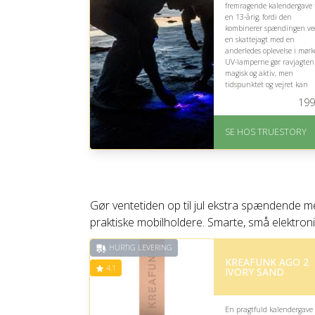
fremragende kalendergave t
en 13-årig, fordi den
kombinerer spændingen ve
en skattejagt med en
anderledes oplevelse i mørk
UV-lamperne gør ravjagten
magisk og aktiv, men
tidspunktet og vejret kan
have betydning for oplevels
199
På lager
Levering: 1-2 dages
SE HOS TRUESTORY
levering. Eller lav digitalt
gavekort med det samme
Fremragende Trustpilot
rating på 4.7 ud af 5
Gør ventetiden op til jul ekstra spændende m
praktiske mobilholdere. Smarte, små elektroni
HURTIG LEVERING
KREAFUNK AGO 2
4.1
IVORY SAND
En pragtfuld kalendergave 