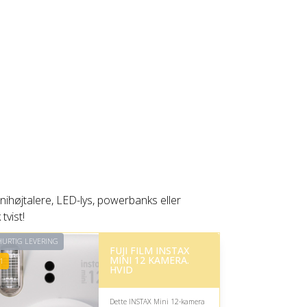
nihøjtalere, LED-lys, powerbanks eller
tvist!
URTIG LEVERING
FUJI FILM INSTAX
MINI 12 KAMERA.
1
HVID
Dette INSTAX Mini 12-kamera