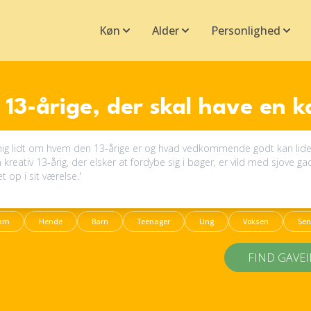
Køn
Alder
Personlighed
13-årige, der skal have en 
am
Hende
Barn
Teenager
Ung
Voksen
Sen
FIND GAVE