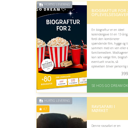
HURTIG LEVERING
BIOGRAFTUR FOR 
OPLEVELSESGAVER
En biograftur er en ideel
kalendergave til en 13-årig,
fordi den kombinerer
spændende film, hygge og t
sammen med en ven eller e
familiemedlem. Modtagere
kan selv vælge film, biograf
eventuelt snacks, så
oplevelsen bliver personlig 
sjov.
399
På lager
Levering: E-gavekort k
SE HOS GO DREAM DK
leveres inden for 1 time
HURTIG LEVERING
RAVSAFARI I
4.7
MØRKET
Denne ravsafari er en