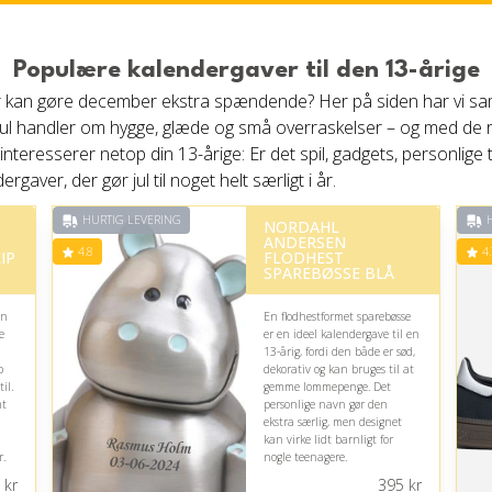
Populære kalendergaver til den 13-årige
der kan gøre december ekstra spændende? Her på siden har vi sam
re. Jul handler om hygge, glæde og små overraskelser – og med d
teresserer netop din 13-årige: Er det spil, gadgets, personlige t
rgaver, der gør jul til noget helt særligt i år.
HURTIG LEVERING
H
NORDAHL
ANDERSEN
4.8
4.
IP
FLODHEST
SPAREBØSSE BLÅ
in
En flodhestformet sparebøsse
e
er en ideel kalendergave til en
13-årig, fordi den både er sød,
p
dekorativ og kan bruges til at
il.
gemme lommepenge. Det
mt
personlige navn gør den
ekstra særlig, men designet
kan virke lidt barnligt for
r.
nogle teenagere.
kr
395
kr