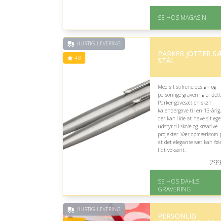
På lager
Levering: 1-3 dage
SE HOS MAGASIN
God Trustpilot rating 
4.1 ud af 5
Nedsat: 70% (Normalpri
60 kr.)
HURTIG LEVERING
PARKER JOTTER S
4.8
STÅL
Med sit stilrene design og
personlige gravering er det
Parker-gavesæt en skøn
kalendergave til en 13-årig,
der kan lide at have sit ege
udstyr til skole og kreative
projekter. Vær opmærksom 
at det elegante sæt kan føl
lidt voksent.
299
På lager
Levering: 2-3 dage
SE HOS DAHLS
Fremragende Trustpilot
GRAVERING
rating på 4.8 ud af 5
HURTIG LEVERING
PERSONLIG