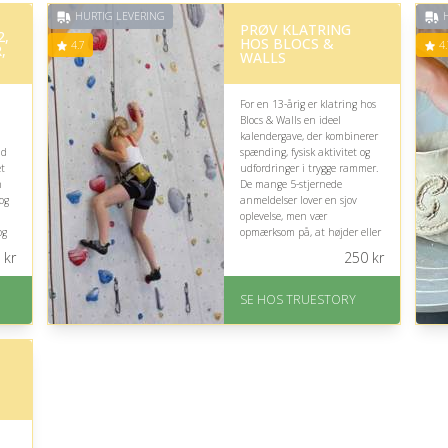
HURTIG LEVERING
H
PRØV KLATRING
2,
HOS BLOCS &
4.7
4.
,
WALLS
For en 13-årig er klatring hos
Blocs & Walls en ideel
kalendergave, der kombinerer
id
spænding, fysisk aktivitet og
t
udfordringer i trygge rammer.
n
De mange 5-stjernede
 og
anmeldelser lover en sjov
oplevelse, men vær
og
opmærksom på, at højder eller
fysisk krævende aktiviteter
kr
250
kr
kan føles grænseoverskridende.
På lager
an
SE HOS TRUESTORY
Levering: 1-2 dages
levering. Eller lav digitalt
gavekort med det samme
Fremragende Trustpilot
rating på 4.7 ud af 5