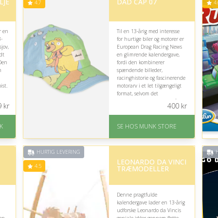
LJE
DAD CAP 07
4.7
4.
r en
Til en 13-årig med interesse
3-
for hurtige biler og motorer er
sjov,
European Drag Racing News
dt
en glimrende kalendergave,
 Den
fordi den kombinerer
n
spændende billeder,
racinghistorie og fascinerende
ist.
motorarv i et let tilgængeligt
format, selvom det
koncentrerede indhold måske
9
kr
400
kr
kræver lidt nysgerrighed.
.
På lager
K
SE HOS MUNK STORE
Levering: 1-2 dages
levering
Fremragende Trustpilot
HURTIG LEVERING
H
rating på 4.7 ud af 5
LEONARDO DA VINCI
4.5
TRÆMODELLER
Denne pragtfulde
kalendergave lader en 13-årig
udforske Leonardo da Vincis