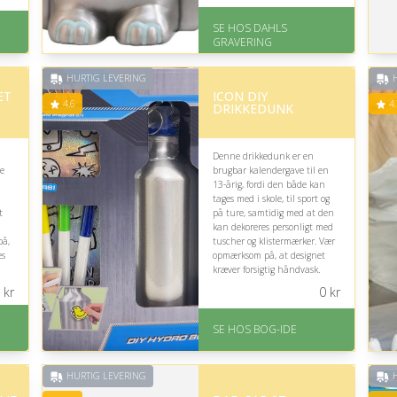
På lager
Levering: 2-3 dage
SE HOS DAHLS
på
Fremragende Trustpilot
GRAVERING
rating på 4.8 ud af 5
s:
HURTIG LEVERING
H
ÆT
ICON DIY
4.6
4.
DRIKKEDUNK
Denne drikkedunk er en
te
brugbar kalendergave til en
13-årig, fordi den både kan
tages med i skole, til sport og
t
på ture, samtidig med at den
kan dekoreres personligt med
på,
tuscher og klistermærker. Vær
es
opmærksom på, at designet
kræver forsigtig håndvask.
kr
0
kr
På lager
Levering: 1-3 hverdage -
SE HOS BOG-IDE
forventet leveringstid
Gratis fragt
Fremragende Trustpilot
rating på 4.6 ud af 5
HURTIG LEVERING
H