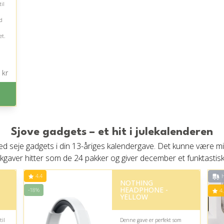
il
d
et.
en.
kr
Sjove gadgets – et hit i julekalenderen
ed seje gadgets i din 13-åriges kalendergave. Det kunne være mi
kgaver hitter som de 24 pakker og giver december et funktastisk 
4.4
H
NOTHING
HEADPHONE -
-18%
4.
YELLOW
til
Denne gave er perfekt som