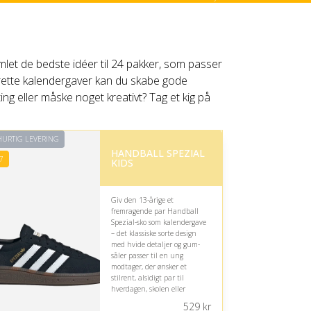
let de bedste idéer til 24 pakker, som passer
e rette kalendergaver kan du skabe gode
ing eller måske noget kreativt? Tag et kig på
URTIG LEVERING
HANDBALL SPEZIAL
7
KIDS
Giv den 13-årige et
fremragende par Handball
Spezial-sko som kalendergave
– det klassiske sorte design
med hvide detaljer og gum-
såler passer til en ung
modtager, der ønsker et
stilrent, alsidigt par til
hverdagen, skolen eller
fritiden.
529
kr