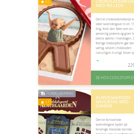
CHOKOLADEMEDA
4.5
MED BILLEDE
Denne chokolademedalje e
ideel kalendergave til en 1
årig, fordi den føles som en 
personlig præmie og giver li
ekstra sødme i hverdagen.
festlige medaljeform gør de
særlig, selvom chokoladen
naturligvis hurtigt bliver sp
På lager
22
Levering: Standard
leveringstid er 1-3 hverdage
SE HOS COOLSTUFF.D
Fremragende Trustpilot
rating på 4.5 ud af 5
HURTIG LEVERING
ALMUEGAARDEN
GAVEÆSKE MED
4.1
DANSKE
Denne fantastiske
kalendergave byder på
farverige, klassiske danske