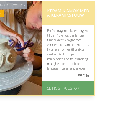
URTIG LEVERING
KERAMIK AMOK MED
7
A KERAMIKSTOUW
En fremragende kalendergave
til den 13-årige, der får tre
timers kreativ hygge med
venner eller familie i Herning,
hvor leret formes til unikke
værker. Workshoppen
kombinerer sjov, fællesskab og
mulighed for at udfolde
fantasien på en anderledes
måde.
550
kr
På lager
Levering: 1-2 dages
SE HOS TRUESTORY
levering. Eller lav digitalt
gavekort med det samme
Fremragende Trustpilot
rating på 4.7 ud af 5