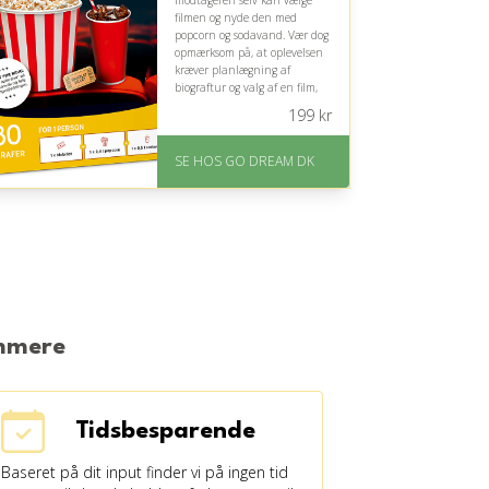
modtageren selv kan vælge
filmen og nyde den med
popcorn og sodavand. Vær dog
opmærksom på, at oplevelsen
kræver planlægning af
biograftur og valg af en film,
der passer til alderen.
199
kr
På lager
Levering: E-gavekort kan
SE HOS GO DREAM DK
leveres inden for 1 time
emmere
Tidsbesparende
Baseret på dit input finder vi på ingen tid