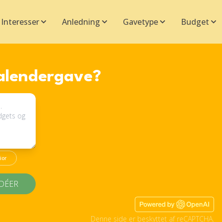
Interesser
Anledning
Gavetype
Budget
kalendergave?
ior
IDÉER
Denne side er beskyttet af reCAPTCHA.