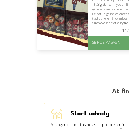
bolcher, som er perfekte til
13-årig, der kan nyde en lil
sød overraskelse i december
De naturlige ingredienser 
traditionelle håndværk gør
slikoplevelsen ekstra hyggel
og spændende.
147
På lager
Levering: 1-3 dage
SE HOS MAGASIN
God Trustpilot rating 
4.1 ud af 5
At fi
Stort udvalg
Vi søger blandt tusindvis af produkter fra