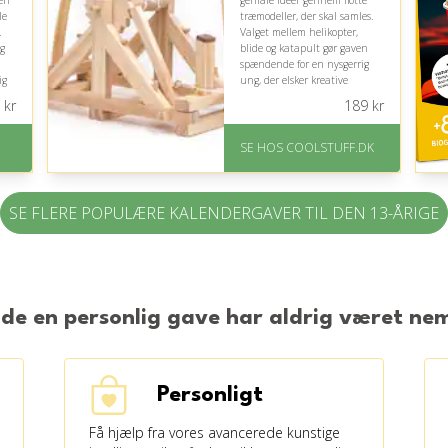
 en
geniale idéer gennem flotte
le
træmodeller, der skal samles.
.
Valget mellem helikopter,
og
blide og katapult gør gaven
spændende for en nysgerrig
ig
ung, der elsker kreative
udfordringer og historiske
kr
189
kr
opfindelser.
På lager
SE HOS COOLSTUFF.DK
Levering: Standard
på
leveringstid er 1-3 hverdage.
Fremragende Trustpilot
SE FLERE POPULÆRE KALENDERGAVER TIL DEN 13-ÅRIGE
rating på 4.5 ud af 5
nde en personlig gave har aldrig været n
Personligt
Få hjælp fra vores avancerede kunstige