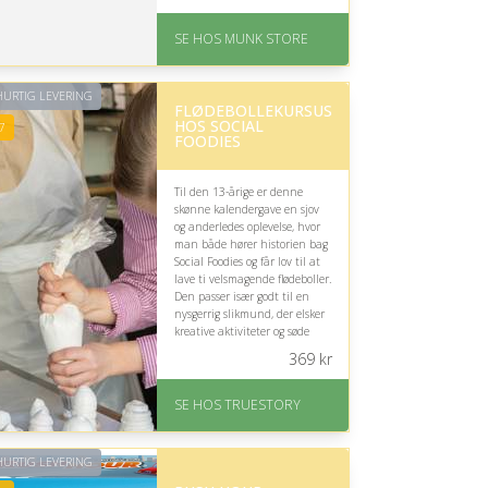
På lager
Levering: 1-2 dages
SE HOS MUNK STORE
levering
Fremragende Trustpilot
rating på 4.7 ud af 5
URTIG LEVERING
FLØDEBOLLEKURSUS
HOS SOCIAL
7
FOODIES
Til den 13-årige er denne
skønne kalendergave en sjov
og anderledes oplevelse, hvor
man både hører historien bag
Social Foodies og får lov til at
lave ti velsmagende flødeboller.
Den passer især godt til en
nysgerrig slikmund, der elsker
kreative aktiviteter og søde
sager.
369
kr
På lager
Levering: 1-2 dages
SE HOS TRUESTORY
levering. Eller lav digitalt
gavekort med det samme
Fremragende Trustpilot
URTIG LEVERING
rating på 4.7 ud af 5