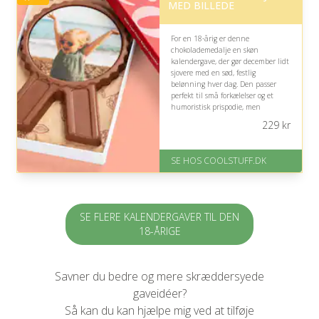
MED BILLEDE
For en 18-årig er denne
chokolademedalje en skøn
kalendergave, der gør december lidt
sjovere med en sød, festlig
belønning hver dag. Den passer
perfekt til små forkælelser og et
humoristisk prispodie, men
chokoladen bør naturligvis nydes
229
kr
med måde.
På lager
SE HOS COOLSTUFF.DK
Levering: Standard leveringstid
er 1-3 hverdage.
Fremragende Trustpilot rating
på 4.5 ud af 5
SE FLERE KALENDERGAVER TIL DEN
18-ÅRIGE
Savner du bedre og mere skræddersyede
gaveidéer?
Så kan du kan hjælpe mig ved at tilføje