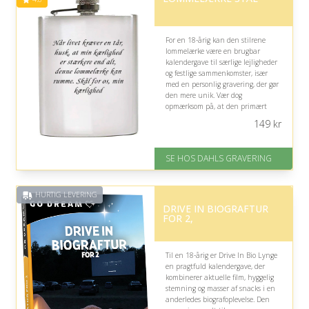
For en 18-årig kan den stilrene
lommelærke være en brugbar
kalendergave til særlige lejligheder
og festlige sammenkomster, især
med en personlig gravering, der gør
den mere unik. Vær dog
opmærksom på, at den primært
passer til en myndig modtager.
149
kr
På lager
Levering: 2-3 dage
SE HOS DAHLS GRAVERING
Fremragende Trustpilot rating
på 4.8 ud af 5
HURTIG LEVERING
DRIVE IN BIOGRAFTUR
FOR 2,
Til en 18-årig er Drive In Bio Lynge
en pragtfuld kalendergave, der
kombinerer aktuelle film, hyggelig
stemning og masser af snacks i en
anderledes biografoplevelse. Den