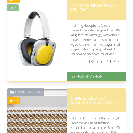
NOTHING HEADPHONE -
-18%
YELLOW
Nothing Headphone (a) er en
betænksom kalendergave til en 18-
årig, fordi de farverige, komfortable
hovedtelefoner gør musik, podcasts
og opkald nemme i hverdagen med
støjreduktion og lang batteritid.
Vær dog opmærksom på, at den
høje pris kan være omfattende for
1399 kr.
1149
kr
en kalendergave.
På lager
SE HOS PROSHOP
Levering: 2-12 hverdage
Fremragende Trustpilot rating
på 4.4 ud af 5
HURTIG LEVERING
Nedsat: 18% (Normalpris: 1399
BANG & OLUFSEN
kr.)
4.1
BEOLIT 20 BLUETOOTH
Med sin kraftfulde 360-graders lyd,
moderne design og trådløse
smartphone-opladning er Beolit 20
en skøn kalendergave til en 18-årig,