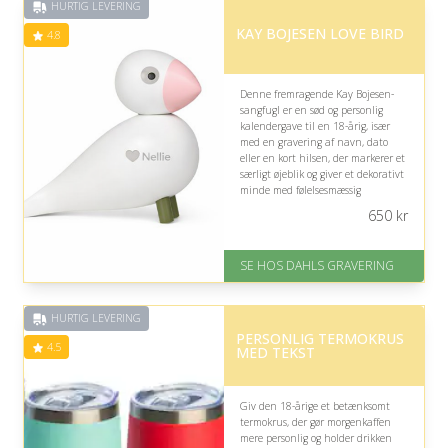
HURTIG LEVERING
KAY BOJESEN LOVE BIRD
4.8
Denne fremragende Kay Bojesen-
sangfugl er en sød og personlig
kalendergave til en 18-årig, især
med en gravering af navn, dato
eller en kort hilsen, der markerer et
særligt øjeblik og giver et dekorativt
minde med følelsesmæssig
betydning.
650
kr
På lager
Levering: 2-3 dage
SE HOS DAHLS GRAVERING
Gratis fragt
Fremragende Trustpilot rating
på 4.8 ud af 5
HURTIG LEVERING
PERSONLIG TERMOKRUS
4.5
MED TEKST
Giv den 18-årige et betænksomt
termokrus, der gør morgenkaffen
mere personlig og holder drikken