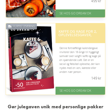
499
kr
med nye indtryk.
På lager
SE HOS GO DREAM DK
Levering: E-gavekort kan leveres
inden for 1 time
HURTIG LEVERING
KAFFE OG KAGE FOR 2,
OPLEVELSESGAVER,
Denne fortræffelige kalendergave
inviterer den 18-årige til hyggeligt
samvær over valgfri kaffe og kage på
en spændende café. Det er en
social og fleksibel oplevelse, der kan
nydes med en ven, kæreste eller
anden nær person.
149
kr
På lager
Levering: E-gavekort kan leveres
inden for 1 time
SE HOS GO DREAM DK
Gør julegaven unik med personlige pakker