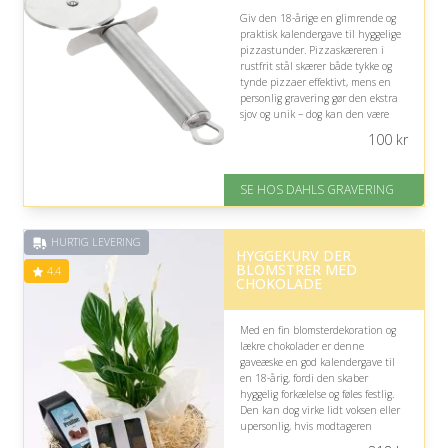
Giv den 18-årige en glimrende og
praktisk kalendergave til hyggelige
pizzastunder. Pizzaskæreren i
rustfrit stål skærer både tykke og
tynde pizzaer effektivt, mens en
personlig gravering gør den ekstra
sjov og unik – dog kan den være
lidt stor som kalendergave.
100
kr
På lager
Levering: 2-3 dage
SE HOS DAHLS GRAVERING
Fremragende Trustpilot rating
på 4.8 ud af 5
HURTIG LEVERING
HYGGEKURV DER
BLOMSTRER MED
4.4
CHOKOLADE
Med en fin blomsterdekoration og
lækre chokolader er denne
gaveæske en god kalendergave til
en 18-årig, fordi den skaber
hyggelig forkælelse og føles festlig.
Den kan dog virke lidt voksen eller
upersonlig, hvis modtageren
foretrækker mere ungdommelige