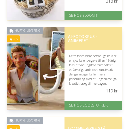
318
kr
eller praktiske gaver.
På lager
SE HOS BLOOMIT
Levering: samme dag eller efter
aftale
Fremragende Trustpilot rating
HURTIG LEVERING
på 4.4 ud af 5
AI-FOTOKRUS -
4.5
ANIMERET
Dette fantastiske personlige krus er
en sjov kalendergave til en 18-årig,
fordi et yndlingsfoto forvandles til
et farverigt, animeret kunstværk,
der gør morgenkaffen mere
personlig og giver et ungdommeligt,
kreativt præg til hverdagen.
119
kr
På lager
Levering: Standard leveringstid
er 1-3 hverdage.
SE HOS COOLSTUFF.DK
Fremragende Trustpilot rating
på 4.5 ud af 5
HURTIG LEVERING
LOMMELÆRKE STÅL
4.8