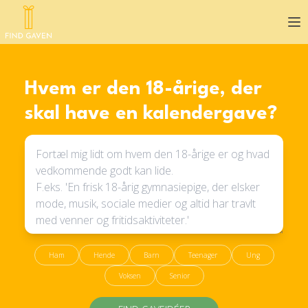
Op
Hvem er den 18-årige, der
skal have en kalendergave?
Ham
Hende
Barn
Teenager
Ung
Voksen
Senior