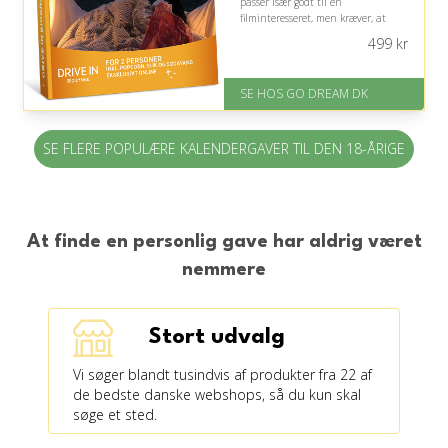
passer især godt til en
filminteresseret, men kræver, at
modtageren har mulighed for at
499
kr
tage til Lynge.
På lager
SE HOS GO DREAM DK
Levering: E-gavekort kan leveres
inden for 1 time
SE FLERE POPULÆRE KALENDERGAVER TIL DEN 18-ÅRIGE
At finde en personlig gave har aldrig været
nemmere
Stort udvalg
Vi søger blandt tusindvis af produkter fra 22 af
de bedste danske webshops, så du kun skal
søge et sted.