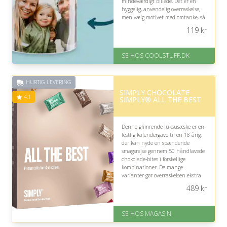
mindeværdigt billede. Det er en
hyggelig, anvendelig overraskelse,
men vælg motivet med omtanke, så
det føles aktuelt og passende.
119
kr
På lager
Levering: Standard leveringstid
SE HOS COOLSTUFF.DK
er 1-3 hverdage.
Fremragende Trustpilot rating
på 4.5 ud af 5
HURTIG LEVERING
SIMPLY CHOCOLATE
4.1
SIMPLY® ALL THE BEST
Denne glimrende luksusæske er en
festlig kalendergave til en 18-årig,
der kan nyde en spændende
smagsrejse gennem 50 håndlavede
chokolade-bites i forskellige
kombinationer. De mange
varianter gør overraskelsen ekstra
hyggelig, men den store mængde
489
kr
chokolade bør passe til
modtagerens søde tand.
SE HOS MAGASIN
På lager
Levering: 1-3 dage