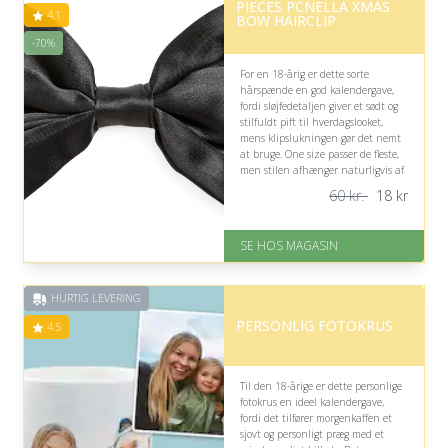
PIECES PCNELLA XMAS
4.1
BOW HAIRCLIP
-70%
For en 18-årig er dette sorte
hårspænde en god kalendergave,
fordi sløjfedetaljen giver et sødt og
stilfuldt pift til hverdagslooket,
mens klipslukningen gør det nemt
at bruge. One size passer de fleste,
men stilen afhænger naturligvis af
hendes personlige smag.
60 kr.
18
kr
På lager
Levering: 1-3 dage
SE HOS MAGASIN
God Trustpilot rating på 4.1 ud
af 5
Nedsat: 70% (Normalpris: 60
HURTIG LEVERING
kr.)
PERSONLIG FOTOKRUS
4.5
Til den 18-årige er dette personlige
fotokrus en ideel kalendergave,
fordi det tilfører morgenkaffen et
sjovt og personligt præg med et