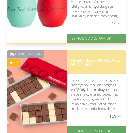
varm eller kold på farten.
Muligheden for eget design gør
kalendergaven hyggelig og
individuel, men den passer bedst,
hvis modtageren faktisk drikker
219
kr
kaffe eller andre varme drikke.
På lager
SE HOS COOLSTUFF.DK
Levering: Standard leveringstid
er 1-3 hverdage.
Fremragende Trustpilot rating
HURTIG LEVERING
på 4.5 ud af 5
PERSONLIG CHOKOLADE
4.5
MED TEKST
Denne personlige chokoladegave er
fremragende som kalendergave til
en 18-årig, fordi modtageren kan
skabe en sjov eller sød besked med
bogstaver, tal og symboler. Den
kombinerer kreativitet og lækker
mælke- eller mørk chokolade i en
hyggelig overraskelse.
169
kr
På lager
Levering: Standard leveringstid
SE HOS COOLSTUFF.DK