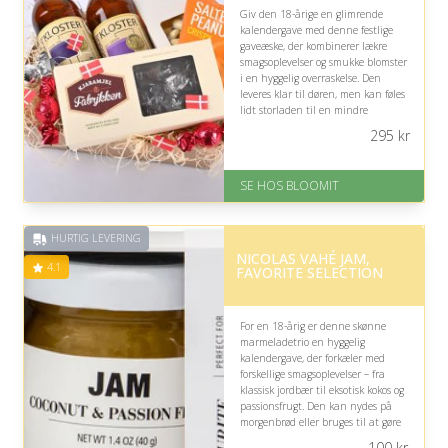
Giv den 18-årige en glimrende
kalendergave med denne festlige
gaveæske, der kombinerer lækre
smagsoplevelser og smukke blomster
i en hyggelig overraskelse. Den
leveres klar til døren, men kan føles
lidt storladen til en mindre
kalendergave.
295
kr
På lager
Levering: samme dag eller efter
SE HOS BLOOMIT
aftale
Fremragende Trustpilot rating
på 4.4 ud af 5
HURTIG LEVERING
NICOLAS VAHÉ JAM,
4.1
FAVORITE SELECTION
For en 18-årig er denne skønne
marmeladetrio en hyggelig
kalendergave, der forkæler med
forskellige smagsoplevelser – fra
klassisk jordbær til eksotisk kokos og
passionsfrugt. Den kan nydes på
morgenbrød eller bruges til at gøre
en afslappet stund ekstra lækker.
100
kr