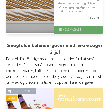
der kan skabe stemning til fester,
afslapning og hyggelige øjeblikke
både hjemme og på farten.
4899
kr
På lager
Levering: 1-3 dage
God Trustpilot rating på 4.1 ud
SE HOS MAGASIN
af 5
Smagfulde kalendergaver med lækre sager
til jul
Forkæl din 18-årige med en julekalender fuld af små
lækkerier! Placer små poser med gourmetlakrids,
chokoladebarer, kaffe- eller tebreve i kalenderen – det er
den perfekte måde at sprede glæde hver dag frem mod
jul. Mad og drikke er altid en populær kalendergave!
HURTIG LEVERING
HYGGELIG
4.4
FØDSELSDAGSGAVEKASSE