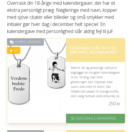
Overrask din 18-årige med kalendergaver, der har et
ekstra personligt præg. Nøgleringe med navn, kopper
med sjove citater eller billeder og små smykker med
initialer gør hver dag i december helt speciel. En
kalendergave med personlighed slår aldrig fejl til jul!
HURTIG LEVERING
DOGTAGS STÅL 30 X 50
4.8
MM MED INDGRAVERET
Med et råt og personligt udtryk er
dogtagget en brugbar kalendergave
til en 18-årig, især fordi
graveringen kan tilpasses med
navn, dato eller et motiv. Det
tidløse stål passer til mange outfits,
men vælg motivet med omtanke, så
det føles ungdommeligt.
250
kr
På lager
Levering: 2-3 dage
SE HOS DAHLS GRAVERING
Fremragende Trustpilot rating
på 4.8 ud af 5