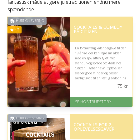
fantastisk måde at gøre juletraditionen endnu mere
spændende.
HURTIG LEVERING
COCKTAILS & COMEDY
4.7
PÅ CITIZEN
En fortræffelig kalendergave til den
18-årige, der kan fejre sin alder
med en sjov aften fyldt med
standup og sprøde cocktails hos
Citizen i København. Oplevelsen
skaber gode minder og passer
særligt godt til en festlig anledning
med venner eller familie.
75
kr
På lager
Levering: 1-2 dages levering.
SE HOS TRUESTORY
Eller lav digitalt gavekort med det
samme
Fremragende Trustpilot rating
HURTIG LEVERING
på 4.7 ud af 5
COCKTAILS FOR 2,
OPLEVELSESGAVER,