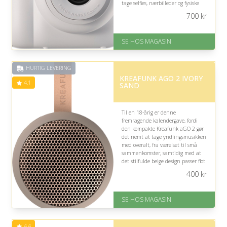
tage selfies, nærbilleder og fysiske
minder med det samme.
700
kr
På lager
Levering: 1-3 dage
SE HOS MAGASIN
God Trustpilot rating på 4.1 ud
af 5
HURTIG LEVERING
KREAFUNK AGO 2 IVORY
4.1
SAND
Til en 18-årig er denne
fremragende kalendergave, fordi
den kompakte Kreafunk aGO 2 gør
det nemt at tage yndlingsmusikken
med overalt, fra værelset til små
sammenkomster, samtidig med at
det stilfulde beige design passer flot
ind i en moderne ungdomsbolig.
400
kr
På lager
Levering: 1-3 dage
SE HOS MAGASIN
God Trustpilot rating på 4.1 ud
af 5
4.4