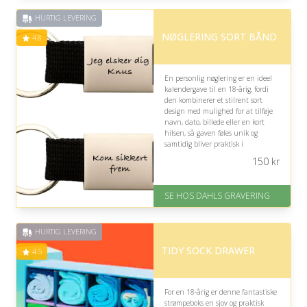
God Trustpilot rating på 4.1 ud
HURTIG LEVERING
af 5
NØGLERING SORT BÅND
4.8
En personlig nøglering er en ideel
kalendergave til en 18-årig, fordi
den kombinerer et stilrent sort
design med mulighed for at tilføje
navn, dato, billede eller en kort
hilsen, så gaven føles unik og
samtidig bliver praktisk i
hverdagen.
150
kr
På lager
Levering: 2-3 dage
SE HOS DAHLS GRAVERING
Fremragende Trustpilot rating
på 4.8 ud af 5
HURTIG LEVERING
TIDY SOCK DRAWER
4.5
For en 18-årig er denne fantastiske
strømpeboks en sjov og praktisk