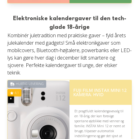
er 1-3 hverdage.
Fremragende Trustpilot rating
på 4.5 ud af 5
Elektroniske kalendergaver til den tech-
glade 18-årige
Kombinér juletradition med praktiske gaver – fyld årets
julekalender med gadgets! Små elektronikgaver som
mobilcovers, Bluetooth-højtalere, powerbanks eller LED-
lys kan gøre hver dag i december lidt smartere og
sjovere. Perfekte kalendergaver til unge, der elsker
teknik.
HURTIG LEVERING
FUJI FILM INSTAX MINI 12
4.1
KAMERA. HVID
Et pragtfuldt kalendergavevalg til
en 18-årig, der kan forevige
spontane øjeblikke med venner og
familie. INSTAX Mini 12 er nemt at
bruge, tilpasser automatisk
indstillingerne og gør det sjovt at