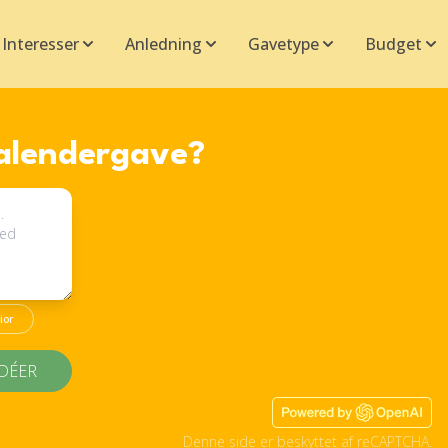
Interesser
Anledning
Gavetype
Budget
kalendergave?
ior
IDÉER
Denne side er beskyttet af reCAPTCHA.