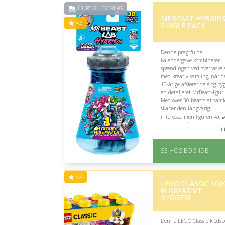
HURTIG LEVERING
MRBEAST HYBRID
4.6
SINGLE PACK
Denne pragtfulde
kalendergave kombinerer
spændingen ved overraskel
med kreativ samling, når 
10-årige afslører dele og by
en detaljeret MrBeast-figur.
Med over 30 beasts at saml
skaber den langvarig
interesse, men figuren vælg
tilfældigt, så favoritten ikke
0
nødvendigvis gemmer sig i
pakken.
SE HOS BOG-IDE
På lager
Levering: 1-3 hverdage 
forventet leveringstid
4.4
Gratis fragt
LEGO CLASSIC 106
® KREATIVT
Fremragende Trustpilot
BYGGERI
rating på 4.6 ud af 5
Denne LEGO Classic-klodsb