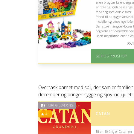
er en brugbar kalendergave
en 10-årig, fordi de mange
farver og specialdele giver
frihed til at bygge fantasif
modeller og prøve nye idéer
Den store mængde klodser 
dog virke lidt overvældende
uden inspiration eller hjæ
til at komme i gang.
284
På lager
Levering: 2-12 hverdag
SE HOS PROSHOP
Fremragende Trustpilot
rating på 4.4 ud af 5
Overrask barnet med spil, der samler familien 
december og bringer hygge og sjov ind i juletr
HURTIG LEVERING
CATAN
4.6
Til en 10-årig er Catan en