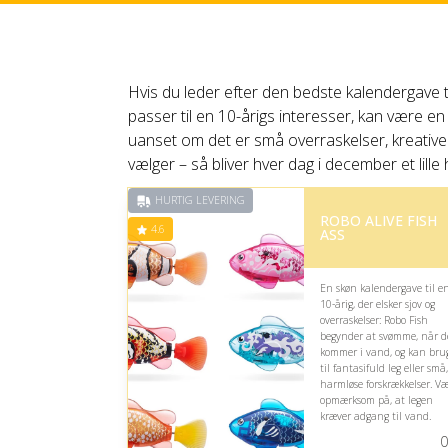
Hvis du leder efter den bedste kalendergave t
passer til en 10-årigs interesser, kan være en
uanset om det er små overraskelser, kreative 
vælger – så bliver hver dag i december et lil
HURTIG LEVERING
ROBO ALIVE FISH
4.6
ASS
En skøn kalendergave til e
10-årig, der elsker sjov og
overraskelser: Robo Fish
begynder at svømme, når d
kommer i vand, og kan bru
til fantasifuld leg eller små,
harmløse forskrækkelser. V
opmærksom på, at legen
kræver adgang til vand.
0