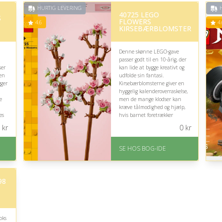
HURTIG LEVERING
H
40725 LEGO
S
FLOWERS
4.6
4.
KIRSEBÆRBLOMSTER
Denne skønne LEGO-gave
passer godt til en 10-årig, der
ser
kan lide at bygge kreativt og
den
udfolde sin fantasi.
gger
Kirsebærblomsterne giver en
hyggelig kalenderoverraskelse,
e
men de mange klodser kan
kræve tålmodighed og hjælp,
es
hvis barnet foretrækker
hurtige lege.
kr
0
kr
På lager
Levering: 1-3 hverdage -
SE HOS BOG-IDE
forventet leveringstid
-
Gratis fragt
Fremragende Trustpilot
98
rating på 4.6 ud af 5
oks