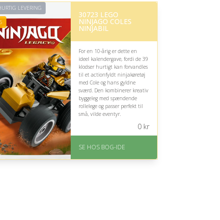
URTIG LEVERING
30723 LEGO
NINJAGO COLES
6
NINJABIL
For en 10-årig er dette en
ideel kalendergave, fordi de 39
klodser hurtigt kan forvandles
til et actionfyldt ninjakøretøj
med Cole og hans gyldne
sværd. Den kombinerer kreativ
byggeleg med spændende
rollelege og passer perfekt til
små, vilde eventyr.
0
kr
På lager
Levering: 1-3 hverdage -
SE HOS BOG-IDE
forventet leveringstid
Gratis fragt
Fremragende Trustpilot
rating på 4.6 ud af 5