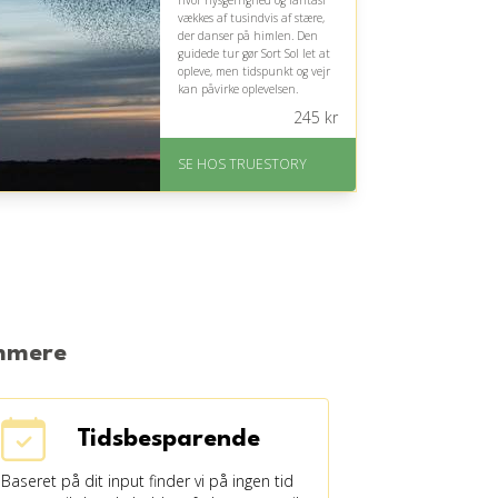
hvor nysgerrighed og fantasi
vækkes af tusindvis af stære,
der danser på himlen. Den
guidede tur gør Sort Sol let at
opleve, men tidspunkt og vejr
kan påvirke oplevelsen.
245
kr
På lager
Levering: 1-2 dages
SE HOS TRUESTORY
levering. Eller lav digitalt
gavekort med det samme
Fremragende Trustpilot
rating på 4.7 ud af 5
emmere
Tidsbesparende
Baseret på dit input finder vi på ingen tid