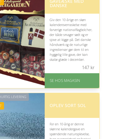
GAVEÆSKE MED
rating på 4.7 ud af 5
1
DANSKE
Giv den 10-årige en skøn
kalenderoverraskelse med
farverige nationalflagbolcher,
der både smager sødt og er
sjove at kigge på. Det danske
håndværk og de naturlige
ingredienser gør dem til en
hyggelig lille gave, der kan
skabe glæde i december.
147
kr
På lager
Levering: 1-3 dage
SE HOS MAGASIN
God Trustpilot rating på
4.1 ud af 5
URTIG LEVERING
OPLEV SORT SOL
7
For en 10-årig er denne
skønne kalendergave en
spændende naturoplevelse,