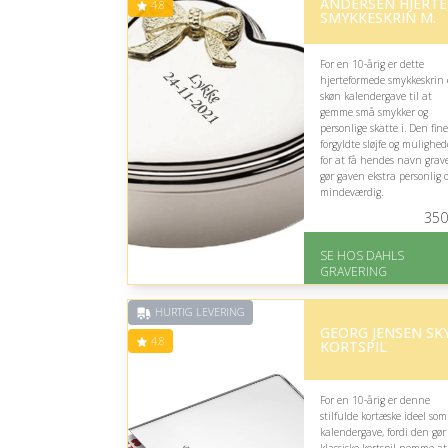
ANDERSEN HJERTE
4.8
SMYKKESKRIN M.
For en 10-årig er dette
hjerteformede smykkeskrin
skøn kalendergave til at
gemme små smykker og
personlige skatte i. Den fine
forgyldte sløjfe og mulighe
for at få hendes navn grav
gør gaven ekstra personlig 
mindeværdig.
350
På lager
Levering: 2-3 dage
SE HOS DAHLS
Fremragende Trustpilot
GRAVERING
rating på 4.8 ud af 5
HURTIG LEVERING
GEORG JENSEN SK
4.8
KORTSPIL
For en 10-årig er denne
stilfulde kortæske ideel som
kalendergave, fordi den gør