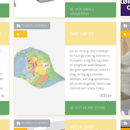
På lager
-
SE HOS DAHLS
Levering: 2-3 dage
GRAVERING
Gratis fragt
Fremragende Trustpilot
rating på 4.8 ud af 5
HURTIG LEVERING
H
S
DAD CAP 07
4.7
4.
an
For en 10-årig med interesse
for hurtige biler og motorer er
European Drag Racing News
,
en pragtfuld kalendergave,
der giver spændende indblik i
GO-
drag racing og historiske
det
køretøjer; vær dog opmærksom
på, at det engelske, teksttunge
ed
indhold kan kræve hjælp.
kr
400
kr
På lager
Levering: 1-2 dages
-
SE HOS MUNK STORE
levering
Fremragende Trustpilot
rating på 4.7 ud af 5
HURTIG LEVERING
H
30724 LEGO