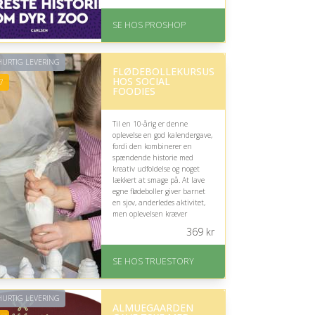
På lager
Levering: 2-12 hverdage
SE HOS PROSHOP
Fremragende Trustpilot
rating på 4.4 ud af 5
URTIG LEVERING
FLØDEBOLLEKURSUS
HOS SOCIAL
7
FOODIES
Til en 10-årig er denne
oplevelse en god kalendergave,
fordi den kombinerer en
spændende historie med
kreativ udfoldelse og noget
lækkert at smage på. At lave
egne flødeboller giver barnet
en sjov, anderledes aktivitet,
men oplevelsen kræver
muligvis voksenhjælp
369
kr
undervejs.
På lager
SE HOS TRUESTORY
Levering: 1-2 dages
levering. Eller lav digitalt
gavekort med det samme
URTIG LEVERING
Fremragende Trustpilot
ALMUEGAARDEN