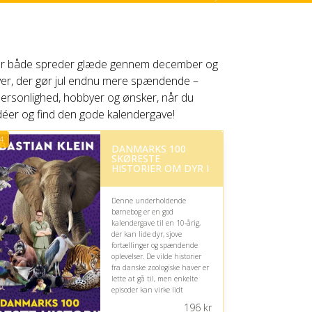
er, der både spreder glæde gennem december og
 gaver, der gør jul endnu mere spændende –
 personlighed, hobbyer og ønsker, når du
idéer og find den gode kalendergave!
4
DANMARKS 100
SKØRESTE
HISTORIER OM DYR I
Denne underholdende
børnebog er en god
kalendergave til en 10-årig,
der kan lide dyr, sjove
fortællinger og spændende
oplevelser. De vilde historier
fra danske zoologiske haver er
lette at gå til, men enkelte
episoder kan virke lidt
grumme for følsomme børn.
196
kr