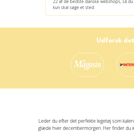
22 af de bedste danske webshops, så du
kun skal søge et sted.
Udforsk det
Leder du efter det perfekte legetøj som kalende
glæde hver decembermorgen. Her finder du ins