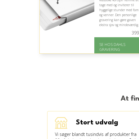
klassiske kortspil nemme at
tage med og inviterer til
hyggelige stunder med fami
og venner. Den personlige
gravering kan gøre gaven
ekstra sjov og mindeværdig.
399
På lager
Levering: 2-3 dage
SE HOS DAHLS
Fremragende Trustpilot
GRAVERING
rating på 4.8 ud af 5
At fi
Stort udvalg
Vi søger blandt tusindvis af produkter fra