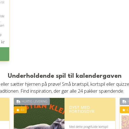
 til
ulde
.
kan
lp
kr
e
Underholdende spil til kalendergaven
eller sætter hjernen på prøve! Små brætspil, kortspil eller quizz
aditionen. Find inspiration, der gør alle 24 pakker spændende.
HURTIG LEVERING
H
DYST MED
4.6
4.
FORTIDSDYR
Med dette pragtfulde kortspil