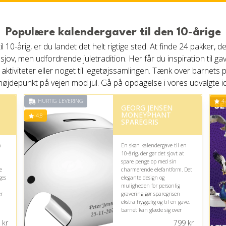
Populære kalendergaver til den 10-årige
il 10-årig, er du landet det helt rigtige sted. At finde 24 pakk
 sjov, men udfordrende juletradition. Her får du inspiration til
aktiviteter eller noget til legetøjssamlingen. Tænk over barnets
le højdepunkt på vejen mod jul. Gå på opdagelse i vores udvalgte 
HURTIG LEVERING
4.
GEORG JENSEN
MONEYPHANT
4.8
SPAREGRIS
n
En skøn kalendergave til en
10-årig, der gør det sjovt at
spare penge op med sin
e
charmerende elefantform. Det
ges
elegante design og
muligheden for personlig
ær
gravering gør sparegrisen
ekstra hyggelig og til en gave,
barnet kan glæde sig over
længe.
kr
799
kr