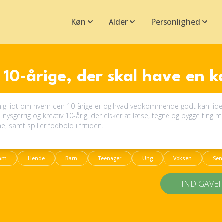
Køn
Alder
Personlighed
10-årige, der skal have en 
am
Hende
Barn
Teenager
Ung
Voksen
Sen
FIND GAVE