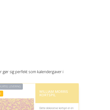
er gør sig perfekt som kalendergaver i
URTIG LEVERING
WILLIAM MORRIS
3
KORTSPIL
Dette dekorative kortspil er en