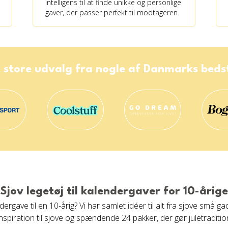
intelligens til at finde unikke og personlige
gaver, der passer perfekt til modtageren.
 store udvalg fra nogle af Danmarks bed
Sjov legetøj til kalendergaver for 10-årige
rgave til en 10-årig? Vi har samlet idéer til alt fra sjove små ga
piration til sjove og spændende 24 pakker, der gør juletraditio