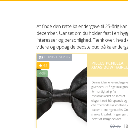
At finde den rette kalendergave til 25-årig 
december. Uanset om du holder fast i en hyggel
interesser og personlighed. Tænk over, hvad de
videre og opdag de bedste bud på kalenderga
HURTIG LEVERING
PIECES PCNELLA
4.1
XMAS BOW HAIRCL
-70%
Denne ideelle kalendergav
giver den 25-årige mulighe
for hurtigt at pifte
hverdagslooket op med et
elegant sort hårspænde og
charmerende sløjfedetalje, 
passer til mange outfits. O
size og klipslukningen gør 
nemt at bruge, selvom
personlig stil naturligvis
60 kr.
18