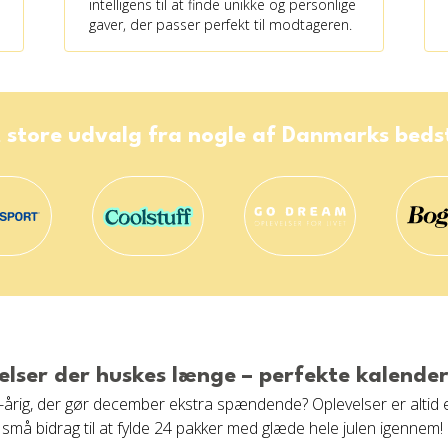
intelligens til at finde unikke og personlige
gaver, der passer perfekt til modtageren.
 store udvalg fra nogle af Danmarks bed
elser der huskes længe – perfekte kalende
-årig, der gør december ekstra spændende? Oplevelser er altid et h
 små bidrag til at fylde 24 pakker med glæde hele julen igennem!