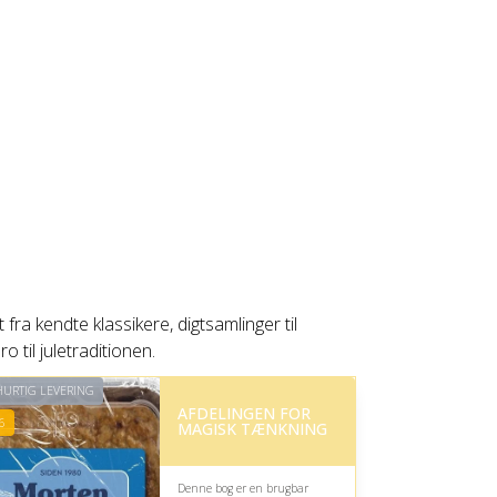
a kendte klassikere, digtsamlinger til
 til juletraditionen.
URTIG LEVERING
AFDELINGEN FOR
6
MAGISK TÆNKNING
Denne bog er en brugbar