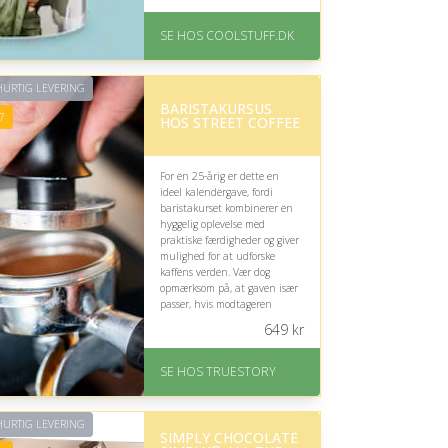
På lager
Levering: Standard
SE HOS COOLSTUFF.DK
leveringstid er 1-3 hverdage.
Fremragende Trustpilot
rating på 4.5 ud af 5
URTIG LEVERING
BARISTAKURSUS
7
HOS STREET COFFEE
For en 25-årig er dette en
ideel kalendergave, fordi
baristakurset kombinerer en
hyggelig oplevelse med
praktiske færdigheder og giver
mulighed for at udforske
kaffens verden. Vær dog
opmærksom på, at gaven især
passer, hvis modtageren
allerede nyder kaffe eller er
649
kr
nysgerrig på baristakunsten.
På lager
SE HOS TRUESTORY
Levering: 1-2 dages
levering. Eller lav digitalt
gavekort med det samme
URTIG LEVERING
Fremragende Trustpilot
SIMPLY CHOCOLATE