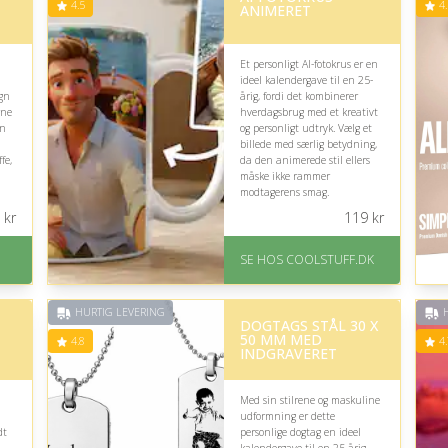
rating på 4.5 ud af 5
4.5
4.
ANIMERET
Et personligt AI-fotokrus er en
ideel kalendergave til en 25-
ign
årig, fordi det kombinerer
rne
hverdagsbrug med et kreativt
en
og personligt udtryk. Vælg et
billede med særlig betydning,
fe,
da den animerede stil ellers
måske ikke rammer
modtagerens smag.
kr
119
kr
På lager
Levering: Standard
på
SE HOS COOLSTUFF.DK
leveringstid er 1-3 hverdage.
Fremragende Trustpilot
rating på 4.5 ud af 5
HURTIG LEVERING
H
DOGTAGS STÅL 30 X
50 MM MED
4.8
4.
INDGRAVERET
Med sin stilrene og maskuline
udformning er dette
dt
personlige dogtag en ideel