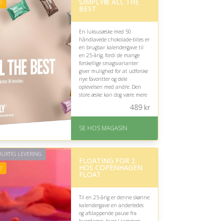
SIMPLY® ALL THE
rating på 4.7 ud af 5
1
BEST
En luksusæske med 50
håndlavede chokolade-bites er
en brugbar kalendergave til
en 25-årig, fordi de mange
forskellige smagsvarianter
giver mulighed for at udforske
nye favoritter og dele
oplevelsen med andre. Den
store æske kan dog være mere
passende til fællesskab end
489
kr
alene.
På lager
SE HOS MAGASIN
Levering: 1-3 dage
God Trustpilot rating på
4.1 ud af 5
URTIG LEVERING
FLOATING FOR 2
HOS COPENHAGEN
7
FLOAT
Til en 25-årig er denne skønne
kalendergave en anderledes
og afslappende pause fra