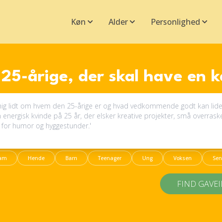
Køn
Alder
Personlighed
25-årige, der skal have en 
am
Hende
Barn
Teenager
Ung
Voksen
Sen
FIND GAVE