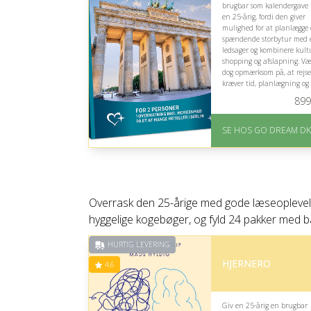
brugbar som kalendergave t
en 25-årig, fordi den giver
mulighed for at planlægge
spændende storbytur med 
ledsager og kombinere kult
shopping og afslapning. Væ
dog opmærksom på, at rejs
kræver tid, planlægning og
passende budget til transpo
899
På lager
Levering: E-gavekort k
SE HOS GO DREAM DK
leveres inden for 1 time
Overrask den 25-årige med gode læseoplevelse
hyggelige kogebøger, og fyld 24 pakker med båd
HURTIG LEVERING
HJERNERO
4.6
Giv en 25-årig en brugbar