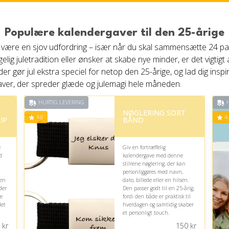
Populære kalendergaver til den 25-årige
kan være en sjov udfordring – især når du skal sammensætte 24 
ig juletradition eller ønsker at skabe nye minder, er det vigtigt
r gør jul ekstra speciel for netop den 25-årige, og lad dig inspir
ver, der spreder glæde og julemagi hele måneden.
HURTIG LEVERING
H
NØGLERING SORT
4.8
4.
IP
BÅND
e
Giv en fortræffelig
d
kalendergave med denne
stilrene nøglering, der kan
personliggøres med navn,
 en
dato, billede eller en hilsen.
der
Den passer godt til en 25-årig,
ne
fordi den både er praktisk til
det
hverdagen og samtidig skaber
et personligt touch.
kr
150
kr