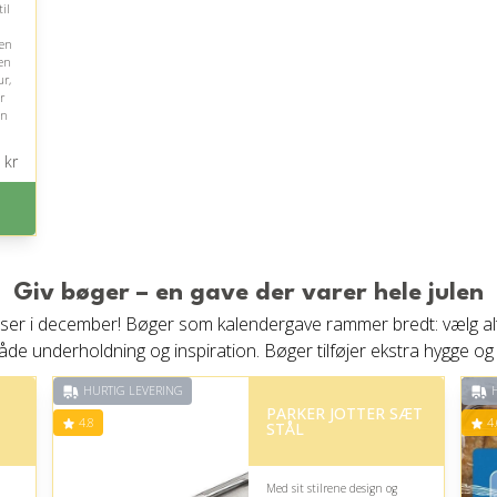
il
 en
en
ur,
r
en
rt.
kr
an
Giv bøger – en gave der varer hele julen
r i december! Bøger som kalendergave rammer bredt: vælg alt fr
e underholdning og inspiration. Bøger tilføjer ekstra hygge og ro
HURTIG LEVERING
H
PARKER JOTTER SÆT
4.8
4.
STÅL
Med sit stilrene design og