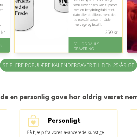
kalendergave til en 25-årig,
til
fordi graveringen kan tilpasses
er i
med en betydningsfuld tekst,
dato eller et billede, mens det
tidløse stål passer til både
.
hverdags- og feststil.
kr
250
kr
På lager
Levering: 2-3 dage
SE HOS DAHLS
K
.
Fremragende Trustpilot
GRAVERING
rating på 4.8 ud af 5
SE FLERE POPULÆRE KALENDERGAVER TIL DEN 25-ÅRIGE
nde en personlig gave har aldrig været n
Personligt
Få hjælp fra vores avancerede kunstige