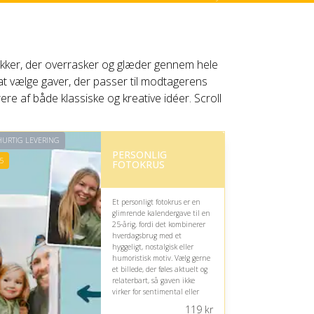
pakker, der overrasker og glæder gennem hele
 at vælge gaver, der passer til modtagerens
ere af både klassiske og kreative idéer. Scroll
URTIG LEVERING
PERSONLIG
5
FOTOKRUS
Et personligt fotokrus er en
glimrende kalendergave til en
25-årig, fordi det kombinerer
hverdagsbrug med et
hyggeligt, nostalgisk eller
humoristisk motiv. Vælg gerne
et billede, der føles aktuelt og
relaterbart, så gaven ikke
virker for sentimental eller
upersonlig.
119
kr