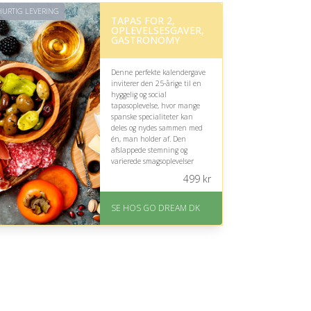
URTIG LEVERING
TAPAS FOR 2,
OPLEVELSESGAVER,
GASTRONOMY
Denne perfekte kalendergave
inviterer den 25-årige til en
hyggelig og social
tapasoplevelse, hvor mange
spanske specialiteter kan
deles og nydes sammen med
én, man holder af. Den
afslappede stemning og
varierede smagsoplevelser
skaber en mindeværdig aften
499
kr
fyldt med nærvær og
kulinarisk forkælelse.
SE HOS GO DREAM DK
På lager
Levering: E-gavekort kan
leveres inden for 1 time