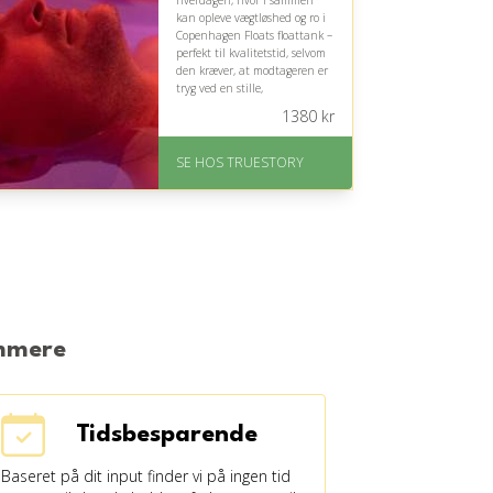
hverdagen, hvor I sammen
kan opleve vægtløshed og ro i
Copenhagen Floats floattank –
perfekt til kvalitetstid, selvom
den kræver, at modtageren er
tryg ved en stille,
sansedæmpet oplevelse.
1380
kr
På lager
Levering: 1-2 dages
SE HOS TRUESTORY
levering. Eller lav digitalt
gavekort med det samme
Fremragende Trustpilot
rating på 4.7 ud af 5
emmere
Tidsbesparende
Baseret på dit input finder vi på ingen tid