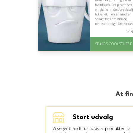
humor og personlighed til
hverdagen. Det passer især 
en, der kan lide sjove detalj
køkkenet, men er mindre
oplagt, hvis praktisk og
neutralt design foretrækkes
149
På lager
Levering: Standard
SE HOS COOLSTUFF.D
leveringstid er 1-3 hverdage
Fremragende Trustpilot
rating på 4.5 ud af 5
At fi
Stort udvalg
Vi søger blandt tusindvis af produkter fra