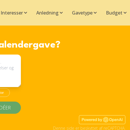
Interesser
Anledning
Gavetype
Budget
kalendergave?
ior
IDÉER
Denne side er beskyttet af reCAPTCHA.