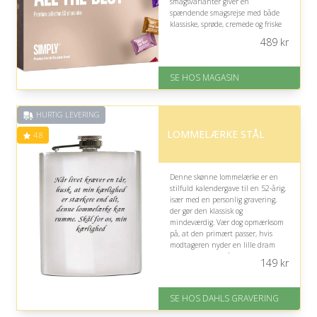
smagsvarianter giver en
spændende smagsrejse med både
klassiske, sprøde, cremede og friske
kombinationer. Den eksklusive æske
489
kr
gør hver decemberdag ekstra
forkælende.
SE HOS MAGASIN
På lager
Levering: 1-3 dage
God Trustpilot rating på 4.1 ud
HURTIG LEVERING
af 5
LOMMELÆRKE STÅL
4.8
Denne skønne lommelærke er en
stilfuld kalendergave til en 52-årig,
især med en personlig gravering,
der gør den klassisk og
mindeværdig. Vær dog opmærksom
på, at den primært passer, hvis
modtageren nyder en lille dram
eller sætter pris på personlige
149
kr
accessories.
På lager
SE HOS DAHLS GRAVERING
Levering: 2-3 dage
Fremragende Trustpilot rating