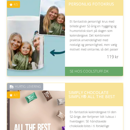
PERSONLIG FOTOKRUS
4.5
Et fantastisk personligt krus med
billede giver 52-årig en hyggelig og
humoristisk start på dagen som
kalendergave. Det kombinerer
praktisk anvendelighed med
nostalgi og personlighed, men vælg
motivet med omtanke, så det passer
til modtagerens stil og vækker
119
kr
glæde ved hver kaffepause.
På lager
SE HOS COOLSTUFF.DK
Levering: Standard leveringstid
er 1-3 hverdage.
Fremragende Trustpilot rating
HURTIG LEVERING
på 4.5 ud af 5
SIMPLY CHOCOLATE
4.1
SIMPLY® ALL THE BEST
En fantastisk kalendergave til den
52-årige, der fortjener lidt luksus i
hverdagen: 50 håndlavede
chokolade-bites i ti forskellige