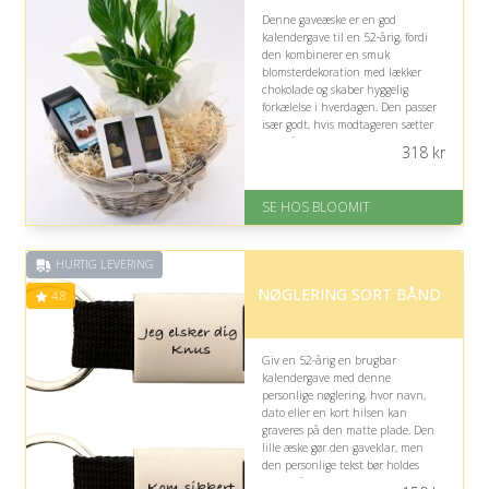
Denne gaveæske er en god
kalendergave til en 52-årig, fordi
den kombinerer en smuk
blomsterdekoration med lækker
chokolade og skaber hyggelig
forkælelse i hverdagen. Den passer
især godt, hvis modtageren sætter
pris på dekorative detaljer og søde
318
kr
overraskelser, men kan være
mindre personlig uden kendskab til
smag.
SE HOS BLOOMIT
På lager
Levering: samme dag eller efter
HURTIG LEVERING
aftale
Fremragende Trustpilot rating
NØGLERING SORT BÅND
4.8
på 4.4 ud af 5
Giv en 52-årig en brugbar
kalendergave med denne
personlige nøglering, hvor navn,
dato eller en kort hilsen kan
graveres på den matte plade. Den
lille æske gør den gaveklar, men
den personlige tekst bør holdes
enkel på grund af pladsen.