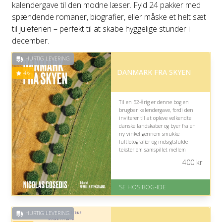
kalendergave til den modne læser. Fyld 24 pakker med
spændende romaner, biografier, eller måske et helt sæt
til juleferien – perfekt til at skabe hyggelige stunder i
december.
HURTIG LEVERING
DANMARK FRA SKYEN
4.6
Til en 52-årig er denne bog en
brugbar kalendergave, fordi den
inviterer til at opleve velkendte
danske landskaber og byer fra en
ny vinkel gennem smukke
luftfotografier og indsigtsfulde
tekster om samspillet mellem
mennesker, natur og kultur.
400
kr
På lager
Levering: 1-3 hverdage -
SE HOS BOG-IDE
forventet leveringstid
Gratis fragt
Fremragende Trustpilot rating
HURTIG LEVERING
på 4.6 ud af 5