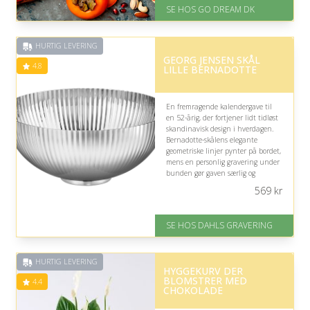
Levering: E-gavekort kan leveres
SE HOS GO DREAM DK
inden for 1 time
HURTIG LEVERING
GEORG JENSEN SKÅL
4.8
LILLE BERNADOTTE
En fremragende kalendergave til
en 52-årig, der fortjener lidt tidløst
skandinavisk design i hverdagen.
Bernadotte-skålens elegante
geometriske linjer pynter på bordet,
mens en personlig gravering under
bunden gør gaven særlig og
passende til en festlig
569
kr
decemberoverraskelse.
På lager
SE HOS DAHLS GRAVERING
Levering: 2-3 dage
Gratis fragt
Fremragende Trustpilot rating
HURTIG LEVERING
på 4.8 ud af 5
HYGGEKURV DER
BLOMSTRER MED
4.4
CHOKOLADE