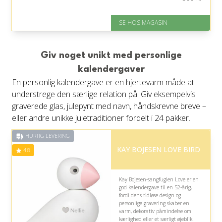
På lager
Levering: 1-3 dage
SE HOS MAGASIN
God Trustpilot rating på 4.1 ud
af 5
Giv noget unikt med personlige
kalendergaver
En personlig kalendergave er en hjertevarm måde at
understrege den særlige relation på. Giv eksempelvis
graverede glas, julepynt med navn, håndskrevne breve –
eller andre unikke juletraditioner fordelt i 24 pakker.
HURTIG LEVERING
KAY BOJESEN LOVE BIRD
4.8
Kay Bojesen-sangfuglen Love er en
god kalendergave til en 52-årig,
fordi dens tidløse design og
personlige gravering skaber en
varm, dekorativ påmindelse om
kærlighed eller et særligt øjeblik.