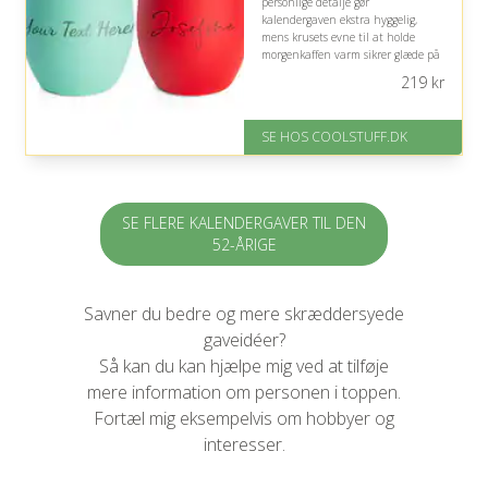
personlige detalje gør
kalendergaven ekstra hyggelig,
mens krusets evne til at holde
morgenkaffen varm sikrer glæde på
travle dage og rolige stunder.
219
kr
På lager
Levering: Standard leveringstid
SE HOS COOLSTUFF.DK
er 1-3 hverdage.
Fremragende Trustpilot rating
på 4.5 ud af 5
SE FLERE KALENDERGAVER TIL DEN
52-ÅRIGE
Savner du bedre og mere skræddersyede
gaveidéer?
Så kan du kan hjælpe mig ved at tilføje
mere information om personen i toppen.
Fortæl mig eksempelvis om hobbyer og
interesser.