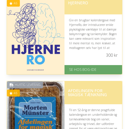
HJERNERO
4.6
Giv en brugbar kalendergave med
HjerneRo, der introducerer enkle
psykologiske værktøjer til at dæmpe
bekymringer og tankemylder. Bogen
kan være relevant som inspiration
til mere mental ro, men kræver, at
modtageren selv har lyst til at
afprøve metoderne i hverdagen.
300
kr
På lager
Levering: 1-3 hverdage -
SE HOS BOG-IDE
forventet leveringstid
Gratis fragt
Fremragende Trustpilot rating
HURTIG LEVERING
på 4.6 ud af 5
AFDELINGEN FOR
4.6
MAGISK TÆNKNING
Til en 52-årig er denne pragtfulde
kalendergave en underholdende og
tankevækkende bog om vaner,
arbejdsliv og trivsel, der udfordrer
presset for at være ekstraordinær og