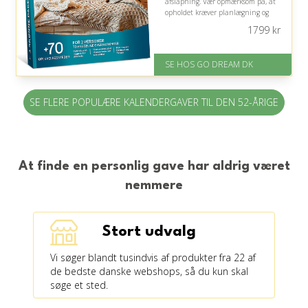
afslapning. Vær opmærksom på, at
opholdet kræver planlægning og
passer bedst, hvis modtageren har
1799
kr
en rejsepartner.
På lager
SE HOS GO DREAM DK
Levering: E-gavekort kan leveres
inden for 1 time
SE FLERE POPULÆRE KALENDERGAVER TIL DEN 52-ÅRIGE
At finde en personlig gave har aldrig været
nemmere
Stort udvalg
Vi søger blandt tusindvis af produkter fra 22 af
de bedste danske webshops, så du kun skal
søge et sted.