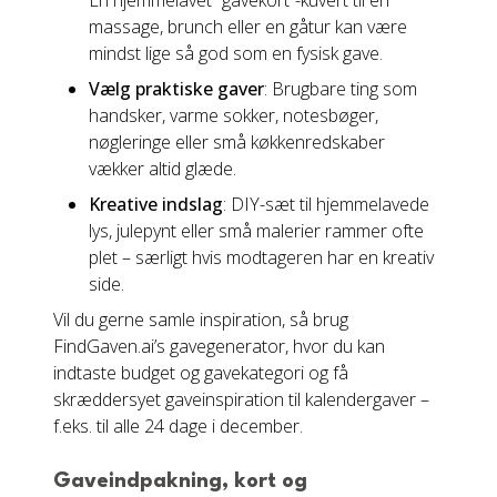
En hjemmelavet “gavekort”-kuvert til en
massage, brunch eller en gåtur kan være
mindst lige så god som en fysisk gave.
Vælg praktiske gaver
: Brugbare ting som
handsker, varme sokker, notesbøger,
nøgleringe eller små køkkenredskaber
vækker altid glæde.
Kreative indslag
: DIY-sæt til hjemmelavede
lys, julepynt eller små malerier rammer ofte
plet – særligt hvis modtageren har en kreativ
side.
Vil du gerne samle inspiration, så brug
FindGaven.ai’s gavegenerator, hvor du kan
indtaste budget og gavekategori og få
skræddersyet gaveinspiration til kalendergaver –
f.eks. til alle 24 dage i december.
Gaveindpakning, kort og