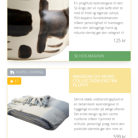
En pragtfuld kalendergave til den
52-årige, der vil nyde kaffe eller te
med et friskt og legende udtryk.
YSIA-koppens farveblokmønster
tilfører personlighed til hverdagen,
mens den behagelige hank og
robuste stentøj gør den velegnet til
både varme og kolde drikke.
125
kr
På lager
Levering: 1-3 dage
SE HOS MAGASIN
God Trustpilot rating på 4.1 ud
af 5
HURTIG LEVERING
MAGASIN DU NORD
COLLECTION EKSTRA
4.1
FLUFFY
Denne bløde uldblandingsplaid er
en betænksom kalendergave til
hyggelige stunder på kølige aftener.
Det enkle design og den varme
rustfarve tilfører hjemmet et
stilfuldt, personligt præg, mens den
praktiske størrelse gør den nem at
bruge i sofaen eller lænestolen.
599
kr