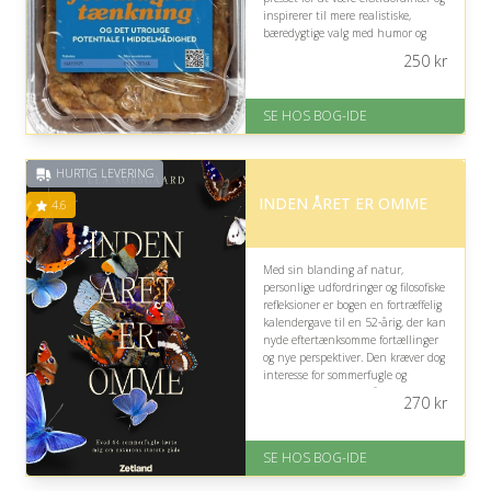
inspirerer til mere realistiske,
bæredygtige valg med humor og
skarpe indsigter.
250
kr
På lager
Levering: 1-3 hverdage -
SE HOS BOG-IDE
forventet leveringstid
Gratis fragt
Fremragende Trustpilot rating
HURTIG LEVERING
på 4.6 ud af 5
INDEN ÅRET ER OMME
4.6
Med sin blanding af natur,
personlige udfordringer og filosofiske
refleksioner er bogen en fortræffelig
kalendergave til en 52-årig, der kan
nyde eftertænksomme fortællinger
og nye perspektiver. Den kræver dog
interesse for sommerfugle og
eksistentielle spørgsmål for virkelig
270
kr
at fænge.
På lager
SE HOS BOG-IDE
Levering: 1-3 hverdage -
forventet leveringstid