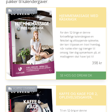
pakker til kalendergaver.
HURTIG LEVERING
HJEMMEMASSAGE MED
RASKRASK
For den 52-årige er denne
fortræffelige kalendergave en
fleksibel og afslappende oplevelse,
der kan tilpasses en travl hverdag,
når nakke eller ryg trænger til
omsorg. Vær dog opmærksom på, at
modtageren skal have lyst til
massage og kunne afsætte tid til
398
kr
besøget.
På lager
SE HOS GO DREAM DK
Levering: E-gavekort kan leveres
inden for 1 time
HURTIG LEVERING
KAFFE OG KAGE FOR 2,
OPLEVELSESGAVER,
Til en 52-årig er denne