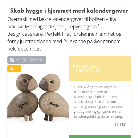
Gratis fragt
Fremragende Trustpilot rating
Skab hygge i hjemmet med kalendergaver
på 4.6 ud af 5
Overrask med lækre kalendergaver til boligen – fra
smukke lysestager til sjove julepynt og små
designklassikere. Perfekt til at forskønne hjemmet og
forny juletraditionen med 24 skønne pakker gennem
hele december.
HURTIG LEVERING
KAY BOJESEN
4.8
TURTELDUER
Til en 52-årig er Kay Bojesens
turtelduer den perfekte
kalendergave, fordi det tidløse
danske design tilfører hjemmet
varme og personlighed, mens den
gratis gravering gør gaven ekstra
betydningsfuld og skaber et varigt
symbol på kærlighed, nærhed og
850
kr
gode minder.
På lager