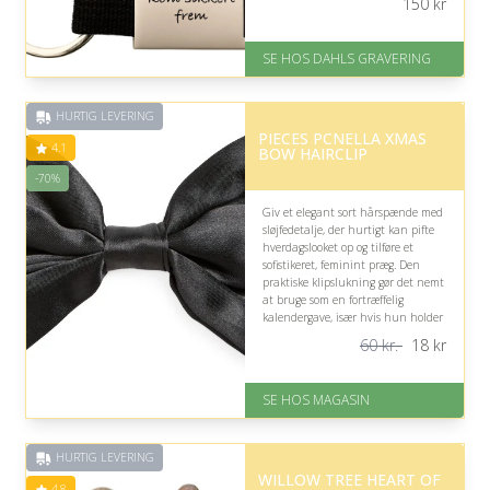
150
kr
På lager
Levering: 2-3 dage
SE HOS DAHLS GRAVERING
Fremragende Trustpilot rating
på 4.8 ud af 5
HURTIG LEVERING
PIECES PCNELLA XMAS
4.1
BOW HAIRCLIP
-70%
Giv et elegant sort hårspænde med
sløjfedetalje, der hurtigt kan pifte
hverdagslooket op og tilføre et
sofistikeret, feminint præg. Den
praktiske klipslukning gør det nemt
at bruge som en fortræffelig
kalendergave, især hvis hun holder
af stilfulde accessories.
60 kr.
18
kr
På lager
Levering: 1-3 dage
SE HOS MAGASIN
God Trustpilot rating på 4.1 ud
af 5
Nedsat: 70% (Normalpris: 60
HURTIG LEVERING
kr.)
WILLOW TREE HEART OF
4.8