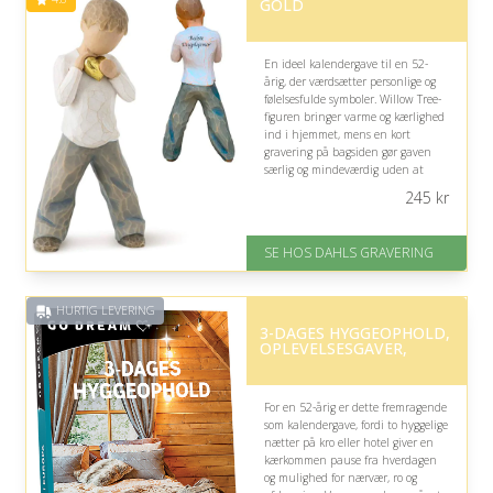
GOLD
En ideel kalendergave til en 52-
årig, der værdsætter personlige og
følelsesfulde symboler. Willow Tree-
figuren bringer varme og kærlighed
ind i hjemmet, mens en kort
gravering på bagsiden gør gaven
særlig og mindeværdig uden at
virke overdrevet.
245
kr
På lager
Levering: 2-3 dage
SE HOS DAHLS GRAVERING
Fremragende Trustpilot rating
på 4.8 ud af 5
HURTIG LEVERING
3-DAGES HYGGEOPHOLD,
OPLEVELSESGAVER,
For en 52-årig er dette fremragende
som kalendergave, fordi to hyggelige
nætter på kro eller hotel giver en
kærkommen pause fra hverdagen
og mulighed for nærvær, ro og