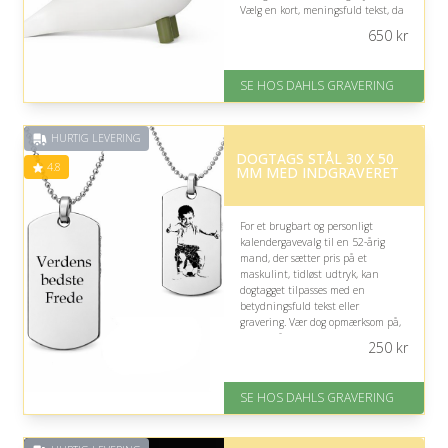
Vælg en kort, meningsfuld tekst, da
graveringspladsen er begrænset.
650
kr
På lager
Levering: 2-3 dage
SE HOS DAHLS GRAVERING
Gratis fragt
Fremragende Trustpilot rating
på 4.8 ud af 5
HURTIG LEVERING
DOGTAGS STÅL 30 X 50
4.8
MM MED INDGRAVERET
For et brugbart og personligt
kalendergavevalg til en 52-årig
mand, der sætter pris på et
maskulint, tidløst udtryk, kan
dogtagget tilpasses med en
betydningsfuld tekst eller
gravering. Vær dog opmærksom på,
at den rå stil ikke nødvendigvis
250
kr
passer til hans øvrige smykker.
På lager
SE HOS DAHLS GRAVERING
Levering: 2-3 dage
Fremragende Trustpilot rating
på 4.8 ud af 5