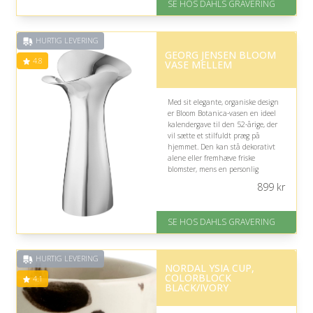
SE HOS DAHLS GRAVERING
Levering: 2-3 dage
Gratis fragt
Fremragende Trustpilot rating
HURTIG LEVERING
på 4.8 ud af 5
GEORG JENSEN BLOOM
4.8
VASE MELLEM
Med sit elegante, organiske design
er Bloom Botanica-vasen en ideel
kalendergave til den 52-årige, der
vil sætte et stilfuldt præg på
hjemmet. Den kan stå dekorativt
alene eller fremhæve friske
blomster, mens en personlig
gravering gør gaven ekstra
899
kr
mindeværdig.
På lager
SE HOS DAHLS GRAVERING
Levering: 2-3 dage
Gratis fragt
Fremragende Trustpilot rating
HURTIG LEVERING
på 4.8 ud af 5
NORDAL YSIA CUP,
COLORBLOCK
4.1
BLACK/IVORY