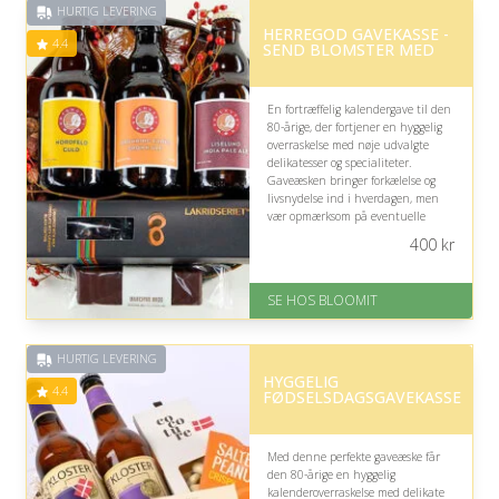
HURTIG LEVERING
HERREGOD GAVEKASSE -
4.4
SEND BLOMSTER MED
En fortræffelig kalendergave til den
80-årige, der fortjener en hyggelig
overraskelse med nøje udvalgte
delikatesser og specialiteter.
Gaveæsken bringer forkælelse og
livsnydelse ind i hverdagen, men
vær opmærksom på eventuelle
kosthensyn eller præferencer ved
400
kr
udvalget.
På lager
SE HOS BLOOMIT
Levering: samme dag eller efter
aftale
Fremragende Trustpilot rating
HURTIG LEVERING
på 4.4 ud af 5
HYGGELIG
4.4
FØDSELSDAGSGAVEKASSE
Med denne perfekte gaveæske får
den 80-årige en hyggelig
kalenderoverraskelse med delikate