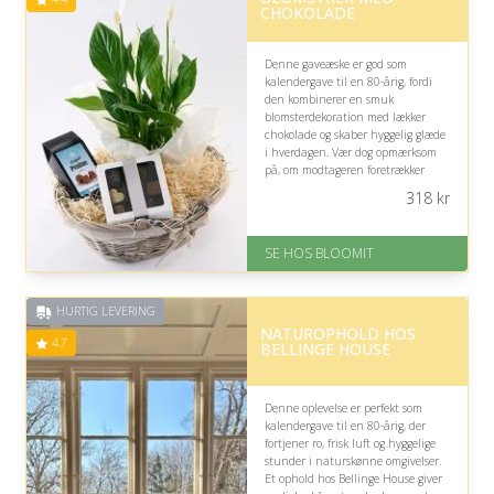
CHOKOLADE
Denne gaveæske er god som
kalendergave til en 80-årig, fordi
den kombinerer en smuk
blomsterdekoration med lækker
chokolade og skaber hyggelig glæde
i hverdagen. Vær dog opmærksom
på, om modtageren foretrækker
søde sager eller har særlige
318
kr
kosthensyn.
På lager
SE HOS BLOOMIT
Levering: samme dag eller efter
aftale
Fremragende Trustpilot rating
HURTIG LEVERING
på 4.4 ud af 5
NATUROPHOLD HOS
4.7
BELLINGE HOUSE
Denne oplevelse er perfekt som
kalendergave til en 80-årig, der
fortjener ro, frisk luft og hyggelige
stunder i naturskønne omgivelser.
Et ophold hos Bellinge House giver