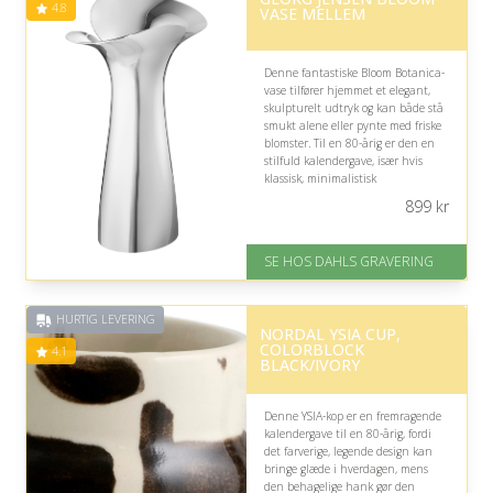
4.8
VASE MELLEM
Denne fantastiske Bloom Botanica-
vase tilfører hjemmet et elegant,
skulpturelt udtryk og kan både stå
smukt alene eller pynte med friske
blomster. Til en 80-årig er den en
stilfuld kalendergave, især hvis
klassisk, minimalistisk
boligindretning og personlige
899
kr
detaljer værdsættes.
På lager
SE HOS DAHLS GRAVERING
Levering: 2-3 dage
Gratis fragt
Fremragende Trustpilot rating
HURTIG LEVERING
på 4.8 ud af 5
NORDAL YSIA CUP,
COLORBLOCK
4.1
BLACK/IVORY
Denne YSIA-kop er en fremragende
kalendergave til en 80-årig, fordi
det farverige, legende design kan
bringe glæde i hverdagen, mens
den behagelige hank gør den