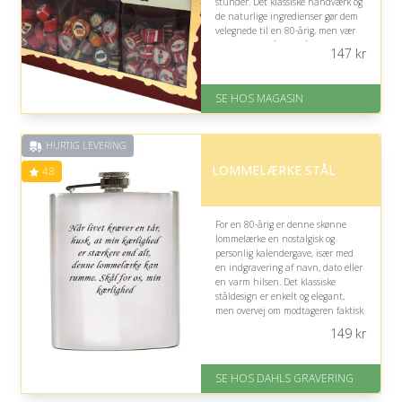
stunder. Det klassiske håndværk og
de naturlige ingredienser gør dem
velegnede til en 80-årig, men vær
opmærksom på, om hårde bolcher
147
kr
er passende.
På lager
SE HOS MAGASIN
Levering: 1-3 dage
God Trustpilot rating på 4.1 ud
af 5
HURTIG LEVERING
LOMMELÆRKE STÅL
4.8
For en 80-årig er denne skønne
lommelærke en nostalgisk og
personlig kalendergave, især med
en indgravering af navn, dato eller
en varm hilsen. Det klassiske
ståldesign er enkelt og elegant,
men overvej om modtageren faktisk
nyder en lille dram eller lignende.
149
kr
På lager
Levering: 2-3 dage
SE HOS DAHLS GRAVERING
Fremragende Trustpilot rating
på 4.8 ud af 5