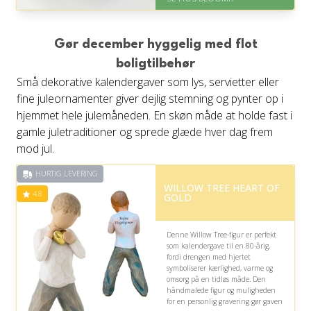
Levering: samme dag eller efter
aftale
Fremragende Trustpilot rating
på 4.4 ud af 5
Gør december hyggelig med flot
boligtilbehør
Små dekorative kalendergaver som lys, servietter eller
fine juleornamenter giver dejlig stemning og pynter op i
hjemmet hele julemåneden. En skøn måde at holde fast i
gamle juletraditioner og sprede glæde hver dag frem
mod jul.
HURTIG LEVERING
WILLOW TREE HEART OF
4.8
GOLD
Denne Willow Tree-figur er perfekt
som kalendergave til en 80-årig,
fordi drengen med hjertet
symboliserer kærlighed, varme og
omsorg på en tidløs måde. Den
håndmalede figur og muligheden
for en personlig gravering gør gaven