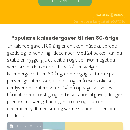
FIND GAVEIDÉER
Denne side er beskyttet af reCAPTCHA.
Populære kalendergaver til den 80-årige
En kalendergave til 80-årig er en skøn måde at sprede
glæde og forventning i december. Med 24 pakker kan du
skabe en hyggelig juletradition og vise, hvor meget du
værdsætter den ældre i dit liv. Når du vælger
kalendergaver til en 80-årig, er det vigtigt at tænke på
personlige interesser, komfort og små overraskelser,
der lyser op i vintermørket. Gå på opdagelse i vores
håndplukkede forslag og find inspiration til gaver, der gør
julen ekstra særlig. Lad dig inspirere og skab en
december fyldt med smil og varme stunder for én, du
holder af.
HURTIG LEVERING