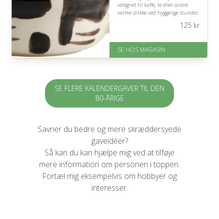
velegnet til kaffe, te eller andre
varme drikke ved hyggelige stunder.
125
kr
På lager
Levering: 1-3 dage
God Trustpilot rating på 4.1 ud
SE HOS MAGASIN
af 5
SE FLERE KALENDERGAVER TIL DEN
80-ÅRIGE
Savner du bedre og mere skræddersyede
gaveidéer?
Så kan du kan hjælpe mig ved at tilføje
mere information om personen i toppen.
Fortæl mig eksempelvis om hobbyer og
interesser.