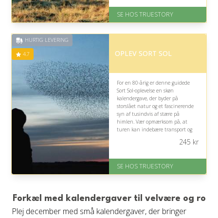
På lager
SE HOS TRUESTORY
Levering: 1-2 dages levering.
Eller lav digitalt gavekort med det
samme
HURTIG LEVERING
Fremragende Trustpilot rating
på 4.7 ud af 5
OPLEV SORT SOL
4.7
For en 80-årig er denne guidede
Sort Sol-oplevelse en skøn
kalendergave, der byder på
storslået natur og et fascinerende
syn af tusindvis af stære på
himlen. Vær opmærksom på, at
turen kan indebære transport og
udendørs ventetid.
245
kr
På lager
Levering: 1-2 dages levering.
SE HOS TRUESTORY
Eller lav digitalt gavekort med det
samme
Fremragende Trustpilot rating
på 4.7 ud af 5
Forkæl med kalendergaver til velvære og ro
Plej december med små kalendergaver, der bringer