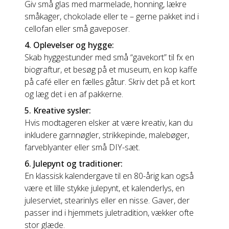
Giv små glas med marmelade, honning, lækre
småkager, chokolade eller te – gerne pakket ind i
cellofan eller små gaveposer.
4. Oplevelser og hygge:
Skab hyggestunder med små “gavekort” til fx en
biograftur, et besøg på et museum, en kop kaffe
på café eller en fælles gåtur. Skriv det på et kort
og læg det i en af pakkerne.
5. Kreative sysler:
Hvis modtageren elsker at være kreativ, kan du
inkludere garnnøgler, strikkepinde, malebøger,
farveblyanter eller små DIY-sæt.
6. Julepynt og traditioner:
En klassisk kalendergave til en 80-årig kan også
være et lille stykke julepynt, et kalenderlys, en
juleserviet, stearinlys eller en nisse. Gaver, der
passer ind i hjemmets juletradition, vækker ofte
stor glæde.