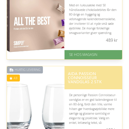
Med en luksusæske med 50
håndlavede chokoladebites får den
80-årige en hyggelig og
velsmagende kalenderoverraskelse,
der inviterer til at nyde små søde
øjeblikke. De mange forskellige
smagsvarianter giver spænding,
men den store mængde kan være
489
kr
værd at være opmærksom på.
På lager
SE HOS MAGASIN
Levering: 1-3 dage
God Trustpilot rating på 4.1 ud
af 5
HURTIG LEVERING
AIDA PASSION
CONNOISSEUR
4.8
VANDGLAS 2 STK
De personlige Passion Connoisseur-
vandglas er en god kalendergave til
en 80-årig, fordi den lille, varme
hilsen gør hverdagsøjeblikke mere
særlige og glassene samtidig er
elegante og praktiske. Vælg en
enkel, letlæselig tekst, så
graveringen er tydelig og nem at