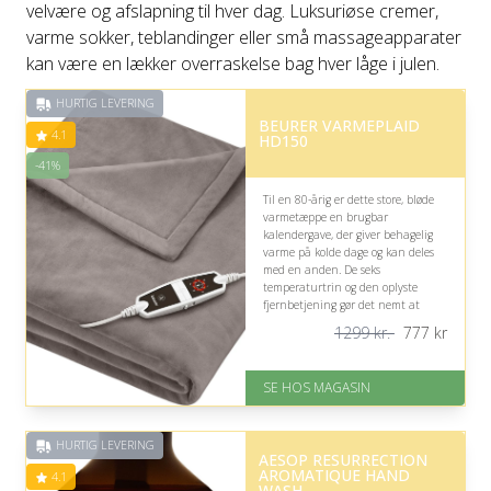
velvære og afslapning til hver dag. Luksuriøse cremer,
varme sokker, teblandinger eller små massageapparater
kan være en lækker overraskelse bag hver låge i julen.
HURTIG LEVERING
BEURER VARMEPLAID
4.1
HD150
-41%
Til en 80-årig er dette store, bløde
varmetæppe en brugbar
kalendergave, der giver behagelig
varme på kolde dage og kan deles
med en anden. De seks
temperaturtrin og den oplyste
fjernbetjening gør det nemt at
indstille, men tæppets størrelse kan
1299 kr.
777
kr
være upraktisk alene.
På lager
SE HOS MAGASIN
Levering: 1-3 dage
God Trustpilot rating på 4.1 ud
af 5
HURTIG LEVERING
Nedsat: 41% (Normalpris: 1299
AESOP RESURRECTION
kr.)
AROMATIQUE HAND
4.1
WASH