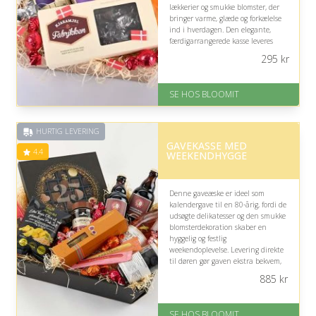
lækkerier og smukke blomster, der
bringer varme, glæde og forkælelse
ind i hverdagen. Den elegante,
færdigarrangerede kasse leveres
direkte til døren og gør dagen ekstra
295
kr
festlig.
På lager
SE HOS BLOOMIT
Levering: samme dag eller efter
aftale
Fremragende Trustpilot rating
HURTIG LEVERING
på 4.4 ud af 5
GAVEKASSE MED
4.4
WEEKENDHYGGE
Denne gaveæske er ideel som
kalendergave til en 80-årig, fordi de
udsøgte delikatesser og den smukke
blomsterdekoration skaber en
hyggelig og festlig
weekendoplevelse. Levering direkte
til døren gør gaven ekstra bekvem,
mens indholdet kan nydes i roligt
885
kr
selskab.
På lager
SE HOS BLOOMIT