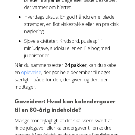
billeder fra gamle dage eller søde beskeder,
der varmer om hjertet.
Hverdagsluksus: En god håndcreme, bløde
strømper, en flot viskestykke eller en praktisk
nøglering.
Sjove aktiviteter: Krydsord, puslespil i
miniudgave, sudoku eller en lille bog med
julehistorier.
Når du sammensætter
24 pakker
, kan du skabe
en
oplevelse
, der gør hele december til noget
særligt – både for den, der giver, og den, der
modtager.
Gaveideer: Hvad kan kalendergaver
til en 80-årig indeholde?
Mange tror fejlagtigt, at det skal være svært at
finde julegaver eller kalendergaver til en ældre