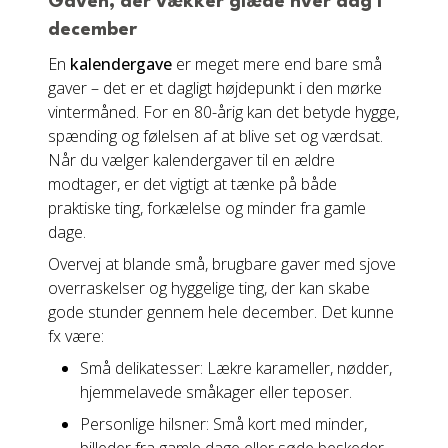
Gaven, der vækker glæde hver dag i
december
En
kalendergave
er meget mere end bare små
gaver – det er et dagligt højdepunkt i den mørke
vintermåned. For en 80-årig kan det betyde hygge,
spænding og følelsen af at blive set og værdsat.
Når du vælger kalendergaver til en ældre
modtager, er det vigtigt at tænke på både
praktiske ting, forkælelse og minder fra gamle
dage.
Overvej at blande små, brugbare gaver med sjove
overraskelser og hyggelige ting, der kan skabe
gode stunder gennem hele december. Det kunne
fx være:
Små delikatesser: Lækre karameller, nødder,
hjemmelavede småkager eller teposer.
Personlige hilsner: Små kort med minder,