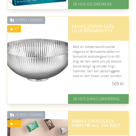
Levering: E-gavekort kan leveres
SE HOS GO DREAM DK
inden for 1 time
HURTIG LEVERING
GEORG JENSEN SKÅL
4.8
LILLE BERNADOTTE
Med sin tidløse skandinaviske
elegance er Bernadotte-skålen en
fantastisk kalendergave til en 80-
årig, der kan sætte pris på klassisk
dansk design og smukke ting i
hjemmet. Den kan personliggøres
med en kort hilsen under bunden,
som giver gaven ekstra betydning.
569
kr
På lager
Levering: 2-3 dage
SE HOS DAHLS GRAVERING
Gratis fragt
Fremragende Trustpilot rating
på 4.8 ud af 5
HURTIG LEVERING
SIMPLY CHOCOLATE
4.1
SIMPLY® ALL THE BEST