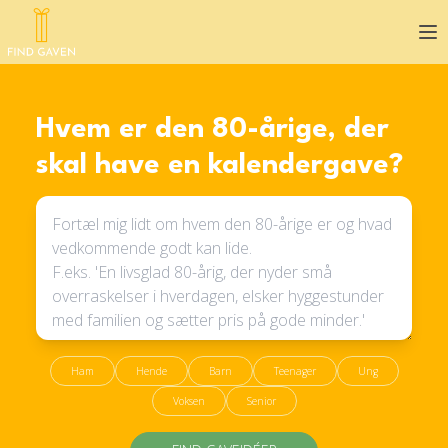
Op
Hvem er den 80-årige, der
skal have en kalendergave?
Ham
Hende
Barn
Teenager
Ung
Voksen
Senior