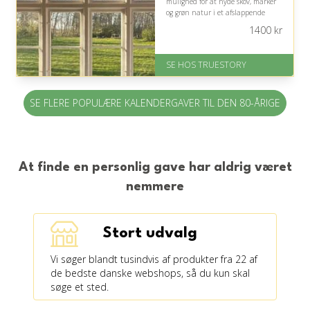
mulighed for at nyde skov, marker
og grøn natur i et afslappende
tempo.
1400
kr
På lager
Levering: 1-2 dages levering.
SE HOS TRUESTORY
Eller lav digitalt gavekort med det
samme
Fremragende Trustpilot rating
SE FLERE POPULÆRE KALENDERGAVER TIL DEN 80-ÅRIGE
på 4.7 ud af 5
At finde en personlig gave har aldrig været
nemmere
Stort udvalg
Vi søger blandt tusindvis af produkter fra 22 af
de bedste danske webshops, så du kun skal
søge et sted.