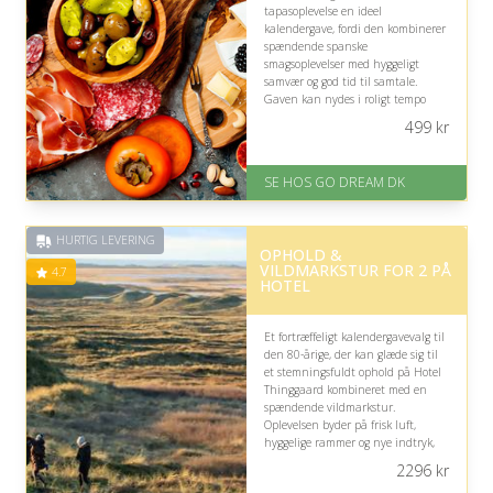
tapasoplevelse en ideel
kalendergave, fordi den kombinerer
spændende spanske
smagsoplevelser med hyggeligt
samvær og god tid til samtale.
Gaven kan nydes i roligt tempo
sammen med en nær person og
499
kr
skabe et varmt, mindeværdigt
øjeblik.
SE HOS GO DREAM DK
På lager
Levering: E-gavekort kan leveres
inden for 1 time
HURTIG LEVERING
OPHOLD &
VILDMARKSTUR FOR 2 PÅ
4.7
HOTEL
Et fortræffeligt kalendergavevalg til
den 80-årige, der kan glæde sig til
et stemningsfuldt ophold på Hotel
Thinggaard kombineret med en
spændende vildmarkstur.
Oplevelsen byder på frisk luft,
hyggelige rammer og nye indtryk,
men turens fysiske niveau bør
2296
kr
afstemmes med energien.