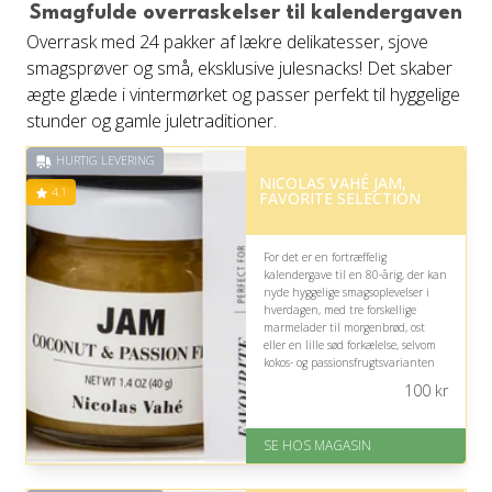
Smagfulde overraskelser til kalendergaven
Overrask med 24 pakker af lækre delikatesser, sjove
smagsprøver og små, eksklusive julesnacks! Det skaber
ægte glæde i vintermørket og passer perfekt til hyggelige
stunder og gamle juletraditioner.
HURTIG LEVERING
NICOLAS VAHÉ JAM,
4.1
FAVORITE SELECTION
For det er en fortræffelig
kalendergave til en 80-årig, der kan
nyde hyggelige smagsoplevelser i
hverdagen, med tre forskellige
marmelader til morgenbrød, ost
eller en lille sød forkælelse, selvom
kokos- og passionsfrugtsvarianten
kan være mere eksotisk end
100
kr
klassiske favoritter.
På lager
SE HOS MAGASIN
Levering: 1-3 dage
God Trustpilot rating på 4.1 ud
af 5