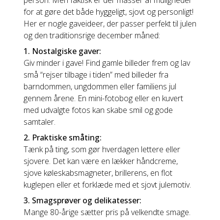
person. Men faktisk er der masser af muligheder
for at gøre det både hyggeligt, sjovt og personligt!
Her er nogle gaveideer, der passer perfekt til julen
og den traditionsrige december måned:
1. Nostalgiske gaver:
Giv minder i gave! Find gamle billeder frem og lav
små “rejser tilbage i tiden” med billeder fra
barndommen, ungdommen eller familiens jul
gennem årene. En mini-fotobog eller en kuvert
med udvalgte fotos kan skabe smil og gode
samtaler.
2. Praktiske småting:
Tænk på ting, som gør hverdagen lettere eller
sjovere. Det kan være en lækker håndcreme,
sjove køleskabsmagneter, brillerens, en flot
kuglepen eller et forklæde med et sjovt julemotiv.
3. Smagsprøver og delikatesser:
Mange 80-årige sætter pris på velkendte smage.